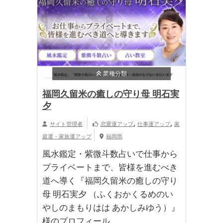
業種分類
福岡久留米の癒しの守り母 明石実
夕
,
,
サイト管理者
恋愛運アップ
仕事運アップ
家
庭運・家族運アップ
福岡県
風水鑑定・紫微斗数占いで仕事から
プライベートまで、皆様を進むべき
道へ導く『福岡久留米の癒しの守り
母 明石実夕 （ふくおかくるめのい
やしのまもりはは あかしみゆう）』
様のプロフィール