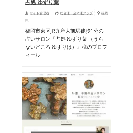
占処 ゆずり葉
サイト管理者
総合運・全体運アップ
福岡
県
福岡市東区JR九産大前駅徒歩1分の
占いサロン『占処 ゆずり葉 （うら
ないどころ ゆずりは）』様のプロフ
ィール