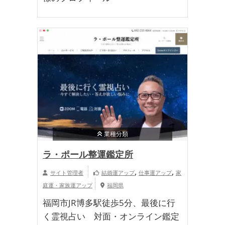
業種分類
ラ・ポール整運鑑定所
,
,
サイト管理者
結婚運アップ
仕事運アップ
家
庭運・家族運アップ
福岡県
福岡市JR博多駅徒歩5分、最後に行
く霊視占い 対面・オンライン鑑定