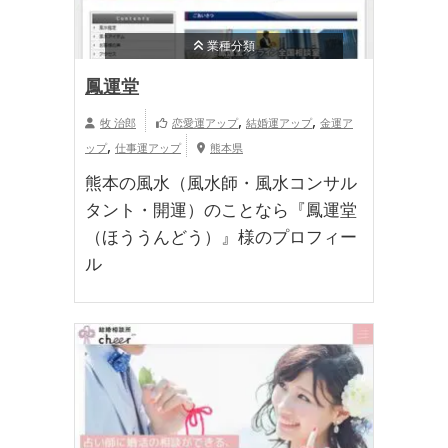
業種分類
鳳運堂
,
,
牧 治郎
恋愛運アップ
結婚運アップ
金運ア
,
ップ
仕事運アップ
熊本県
熊本の風水（風水師・風水コンサル
タント・開運）のことなら『鳳運堂
（ほううんどう）』様のプロフィー
ル