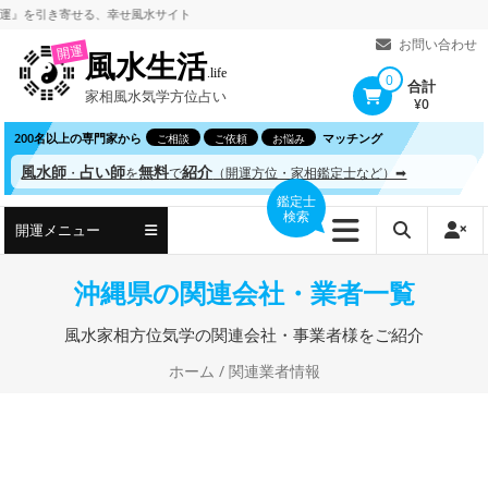
コ
引き寄せる、
幸せ風水サイト
ン
お問い合わせ
開運
風水生活
テ
.life
0
合計
家相風水気学方位占い
ン
¥0
ツ
200名以上の専門家から
マッチング
ご相談
ご依頼
お悩み
へ
風水師
占い師
無料
紹介
・
を
で
（開運方位・家相鑑定士など）➡
ス
鑑定士
検索
キ
開運メニュー
ッ
プ
沖縄県の関連会社・業者一覧
風水家相方位気学の関連会社・事業者様をご紹介
ホーム
/ 関連業者情報