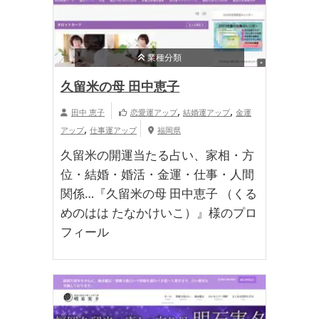
業種分類
久留米の母 田中恵子
,
,
田中 恵子
恋愛運アップ
結婚運アップ
金運
,
アップ
仕事運アップ
福岡県
久留米の開運当たる占い、家相・方
位・結婚・婚活・金運・仕事・人間
関係…『久留米の母 田中恵子 （くる
めのはは たなかけいこ）』様のプロ
フィール