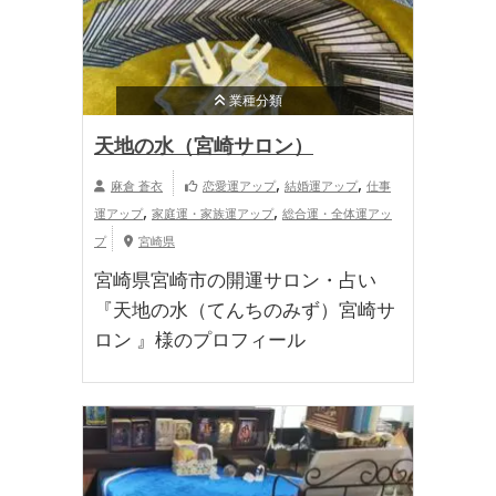
業種分類
天地の水（宮崎サロン）
,
,
麻倉 蒼衣
恋愛運アップ
結婚運アップ
仕事
,
,
運アップ
家庭運・家族運アップ
総合運・全体運アッ
プ
宮崎県
宮崎県宮崎市の開運サロン・占い
『天地の水（てんちのみず）宮崎サ
ロン 』様のプロフィール