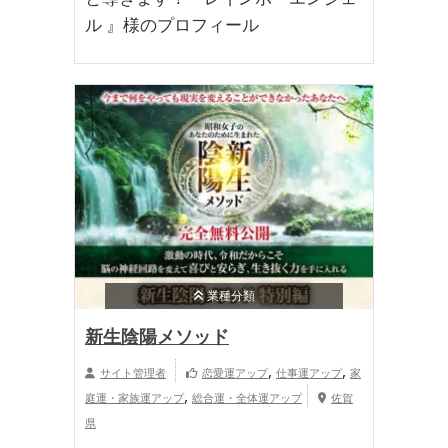
ル 』様のプロフィール
業種分類
新生陰陽メソッド
,
,
サイト管理者
恋愛運アップ
仕事運アップ
家
,
庭運・家族運アップ
総合運・全体運アップ
佐賀
県