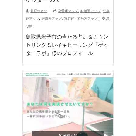
,
,
藤原つとむ
恋愛運アップ
結婚運アップ
仕事
,
,
運アップ
健康運アップ
家庭運・家族運アップ
鳥
取県
鳥取県米子市の当たる占い＆カウン
セリング＆レイキヒーリング『ゲッ
ターラボ』様のプロフィール
業種分類