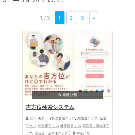
1 / 3
1
2
3
»
業種分類
吉方位検索システム
,
,
松平 兼幸
恋愛運アップ
結婚運アップ
金運
,
,
,
アップ
仕事運アップ
健康運アップ
家庭運・家族運ア
,
ップ
総合運・全体運アップ
神奈川県