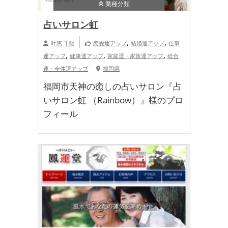
業種分類
占いサロン虹
,
,
叶惠 千陽
恋愛運アップ
結婚運アップ
仕事
,
,
,
運アップ
健康運アップ
家庭運・家族運アップ
総合
運・全体運アップ
福岡県
福岡市天神の癒しの占いサロン『占
いサロン虹 （Rainbow）』様のプロ
フィール