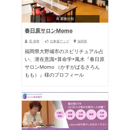
業種分類
春日原サロンMomo
里 萌華
仕事運アップ
福岡県
福岡県大野城市のスピリチュアル占
い、潜在意識×算命学×風水『春日原
サロンMomo （かすがばるさろん
もも）』様のプロフィール