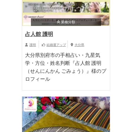
業種分類
占人館 護明
護明
結婚運アップ
大分県
大分県別府市の手相占い・九星気
学・方位・姓名判断『占人館 護明
（せんにんかん ごみょう）』様のプ
ロフィール