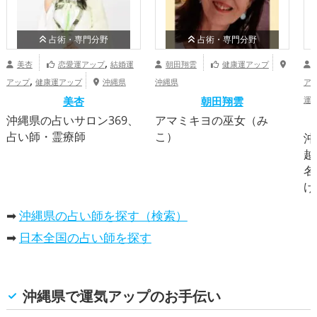
占術・専門分野
占術・専門分野
,
美杏
恋愛運アップ
結婚運
朝田翔雲
健康運アップ
,
アップ
健康運アップ
沖縄県
沖縄県
ア
美杏
朝田翔雲
運
沖縄県の占いサロン369、
アマミキヨの巫女（み
占い師・霊療師
こ）
沖
越
名
け
➡
沖縄県の占い師を探す（検索）
➡
日本全国の占い師を探す
沖縄県で
運気アップ
のお手伝い