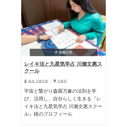
業種分類
レイキ法と九星気学占 川瀨文惠ス
クール
龍来 川瀨文惠
兵庫県
宇宙と繋がり森羅万象の法則を学
び、活用し、自分らしく生きる『レ
イキ法と九星気学占 川瀨文惠スクー
ル』様のプロフィール