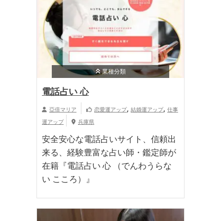
業種分類
電話占い 心
,
,
亞倍マリア
恋愛運アップ
結婚運アップ
仕事
運アップ
兵庫県
安全安心な電話占いサイト、信頼出
来る、経験豊富な占い師・鑑定師が
在籍『電話占い 心 （でんわうらな
い こころ）』