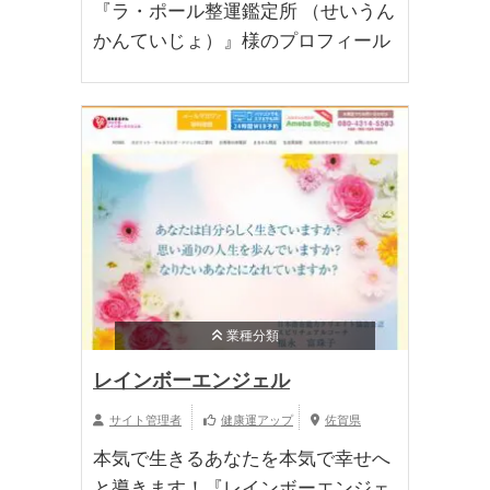
『ラ・ポール整運鑑定所 （せいうん
かんていじょ）』様のプロフィール
業種分類
レインボーエンジェル
サイト管理者
健康運アップ
佐賀県
本気で生きるあなたを本気で幸せへ
と導きます！『レインボーエンジェ