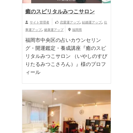
癒のスピリタルみつこサロン
,
,
サイト管理者
恋愛運アップ
結婚運アップ
仕
,
事運アップ
健康運アップ
福岡県
福岡市中央区の占いカウンセリン
グ・開運鑑定・養成講座『癒のスピ
リタルみつこサロン （いやしのすぴ
りたるみつこさろん）』様のプロフ
ィール