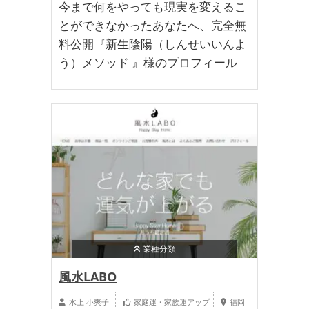
今まで何をやっても現実を変えるこ
とができなかったあなたへ、完全無
料公開『新生陰陽（しんせいいんよ
う）メソッド 』様のプロフィール
業種分類
風水LABO
水上 小爽子
家庭運・家族運アップ
福岡