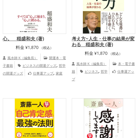
,
,
地方
結婚運アップ
仕事運アップ
,
健康運アップ
総合運・全体運アップ
心。 稲盛和夫 (著)
考え方~人生・仕事の結果が変
わる 稲盛和夫 (著)
料金
¥
1,870
（税込）
料金
¥
1,870
（税込）
風水師 K（編集長）
開運本・電
,
風水師 K（編集長）
本・電子書
子書籍
ビジネスの開運グッズ
哲学
,
,
籍
ビジネス
哲学
仕事運アッ
の開運グッズ
仕事運アップ
家庭
プ
運・家族運アップ