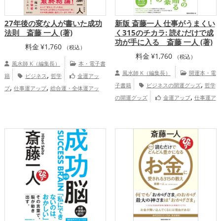
27年後の変な人が書いた成功
新版 斎藤一人 仕事がうまくい
法則 斎藤 一人 (著)
く315のチカラ: 読むだけで成
功が手に入る 斎藤 一人 (著)
料金
¥
1,760
（税込）
料金
¥
1,760
（税込）
風水師 K（編集長）
本・電子書
,
風水師 K（編集長）
開運本・電
籍
ビジネス
哲学
金運アッ
,
,
,
子書籍
ビジネスの開運グッズ
哲学
プ
仕事運アップ
総合運・全体運アッ
,
の開運グッズ
金運アップ
仕事運ア
プ
ップ