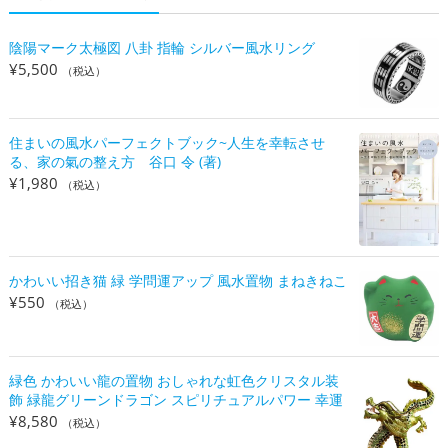
陰陽マーク太極図 八卦 指輪 シルバー風水リング
¥
5,500
（税込）
住まいの風水パーフェクトブック~人生を幸転させ
る、家の氣の整え方 谷口 令 (著)
¥
1,980
（税込）
かわいい招き猫 緑 学問運アップ 風水置物 まねきねこ
¥
550
（税込）
緑色 かわいい龍の置物 おしゃれな虹色クリスタル装
飾 緑龍グリーンドラゴン スピリチュアルパワー 幸運
¥
8,580
（税込）