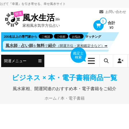
コ
『幸運』を引き寄せる、
幸せ風水サイト
ン
お問い合わせ
開運
風水生活
テ
.life
0
合計
家相風水気学方位占い
ン
¥0
ツ
200名以上の専門家から
マッチング
ご相談
ご依頼
お悩み
へ
風水師
占い師
無料
紹介
・
を
で
（開運方位・家相鑑定士など）➡
ス
鑑定士
検索
キ
開運メニュー
ッ
プ
ビジネス × 本・電子書籍商品一覧
風水家相、開運関連のおすすめ本・電子書籍をご紹介
ホーム
/ 本・電子書籍