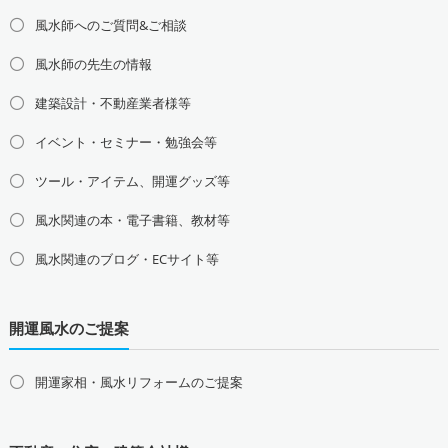
青森県の占い師募集・求人
岩手県の占い師募集・求人
風水師へのご質問&ご相談
宮城県の占い師募集・求人
秋田県の占い師募集・求人
山形県の占い師募集・求人
福島県の占い師募集・求人
風水師の先生の情報
関東地方の占い師募集・求人
建築設計・不動産業者様等
東京都の占い師募集・求人
神奈川県の占い師募集・求人
イベント・セミナー・勉強会等
埼玉県の占い師募集・求人
千葉県の占い師募集・求人
茨城県の占い師募集・求人
栃木県の占い師募集・求人
ツール・アイテム、開運グッズ等
群馬県の占い師募集・求人
風水関連の本・電子書籍、教材等
甲信越地方の占い師募集・求人
風水関連のブログ・ECサイト等
山梨県の占い師募集・求人
新潟県の占い師募集・求人
長野県の占い師募集・求人
開運風水のご提案
東海地方の占い師募集・求人
愛知県の占い師募集・求人
岐阜県の占い師募集・求人
三重県の占い師募集・求人
静岡県の占い師募集・求人
開運家相・風水リフォームのご提案
北陸地方の占い師募集・求人
富山県の占い師募集・求人
石川県の占い師募集・求人