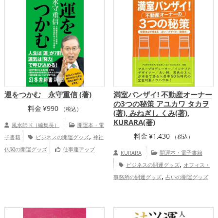
,
,
プ
仕事運アップ
総合運・全体運アッ
プ
運をつかむ 永守重信 (著)
満室バンザイ! 不動産オーナー
の3つの秘策 アユカワ タカヲ
料金
¥
990
（税込）
(著), みねぎし くみ(著),
KURARA(著)
風水師 K（編集長）
開運本・電
,
料金
¥
1,430
子書籍
ビジネスの開運グッズ
神社
（税込）
仏閣の開運グッズ
仕事運アップ
KURARA
開運本・電子書籍
,
ビジネスの開運グッズ
オフィス・
,
事務所の開運グッズ
占いの開運グッズ
,
,
金運アップ
仕事運アップ
総合
運・全体運アップ