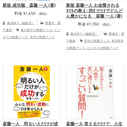
新版 成功脳 斎藤 一人 (著)
新版 斎藤一人 お金愛される
315の教え: 読むだけでどんど
料金
¥
1,650
（税込）
ん豊かになる 斎藤 一人 (著)
風水師 K（編集長）
開運本・電
料金
¥
1,760
（税込）
,
子書籍
東洋医学の開運グッズ
ビジ
風水師 K（編集長）
開運本・電
,
ネスの開運グッズ
哲学の開運グッズ
,
子書籍
哲学の開運グッズ
東洋医学
,
,
恋愛運アップ
仕事運アップ
健康
,
の開運グッズ
ビジネスの開運グッズ
,
運アップ
家庭運・家族運アップ
,
金運アップ
仕事運アップ
斎藤一人 明るい人だけが成
斎藤一人 答えるだけで、人生