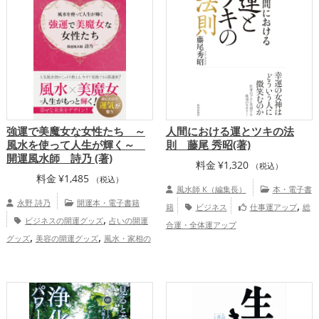
強運で美魔女な女性たち ～
人間における運とツキの法
風水を使って人生が輝く～
則 藤尾 秀昭(著)
開運風水師 詩乃 (著)
料金
¥
1,320
（税込）
料金
¥
1,485
（税込）
風水師 K（編集長）
本・電子書
永野 詩乃
開運本・電子書籍
,
籍
ビジネス
仕事運アップ
総
,
ビジネスの開運グッズ
占いの開運
合運・全体運アップ
,
,
グッズ
美容の開運グッズ
風水・家相の
,
開運グッズ
金運アップ
仕事運アッ
,
,
プ
健康運アップ
家庭運・家族運アッ
プ