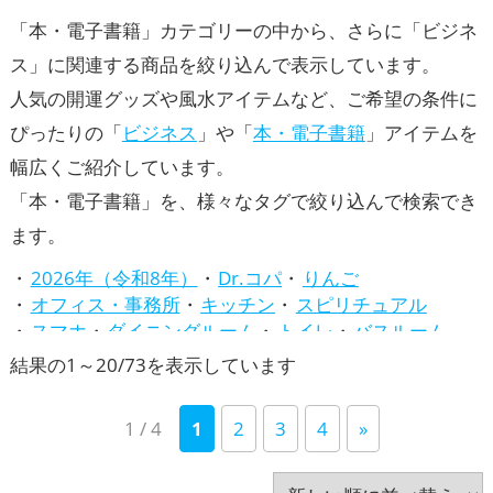
「本・電子書籍」カテゴリーの中から、さらに「ビジネ
ス」に関連する商品を絞り込んで表示しています。
人気の開運グッズや風水アイテムなど、ご希望の条件に
ぴったりの「
ビジネス
」や「
本・電子書籍
」アイテムを
幅広くご紹介しています。
「本・電子書籍」を、様々なタグで絞り込んで検索でき
ます。
2026年（令和8年）
Dr.コパ
りんご
オフィス・事務所
キッチン
スピリチュアル
スマホ
ダイニングルーム
トイレ
バスルーム
パワースポット
ビジネス
ピンク色
新
結果の1～20/73を表示しています
ファッション開運術
リビング
七福神
し
八卦鏡（八角形の鏡）ミラー
占い
哲学
寝室
1 / 4
1
2
3
4
»
い
干支・十二支
店舗
庭・バルコニー
引き寄せの法則
心理学
掃除・片付け・整理整頓
順
旧2024年（令和6年）
旧2025年（令和7年）