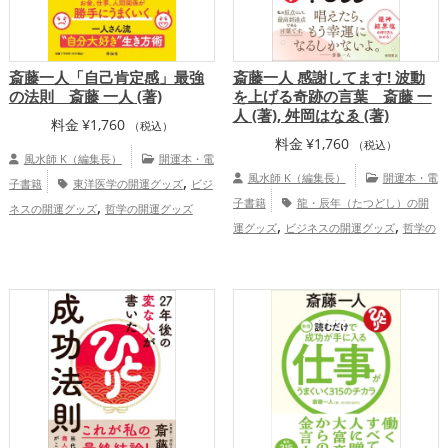
斎藤一人「自己肯定感」最強
斎藤一人 感謝してます! 波動
の法則 斎藤 一人 (著)
を上げる奇跡の言葉 斎藤 一
人 (著), 舛岡はなゑ (著)
料金
¥
1,760
（税込）
料金
¥
1,760
（税込）
風水師 K（編集長）
開運本・電
,
風水師 K（編集長）
開運本・電
子書籍
東洋医学の開運グッズ
ビジ
,
子書籍
龍・辰年（たつどし）の開
ネスの開運グッズ
哲学の開運グッズ
,
,
,
,
運グッズ
ビジネスの開運グッズ
哲学の
金運アップ
仕事運アップ
健康運
,
開運グッズ
美容の開運グッズ
健康
アップ
,
,
運アップ
家庭運・家族運アップ
総合
運・全体運アップ