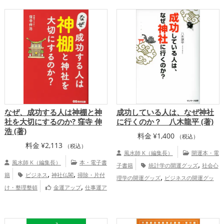
,
,
,
,
,
都府
関東地方
岡山県
三重県
長崎県
,
,
中国地方
九州地方
仕事運アップ
,
,
,
,
熊本県
甲信越地方
奈良県
東海地方
,
健康運アップ
総合運・全体運アップ
,
,
,
,
宮崎県
和歌山県
群馬県
関西地方
中
,
,
国地方
四国地方
九州地方
金運ア
,
,
,
ップ
仕事運アップ
健康運アップ
総合
運・全体運アップ
なぜ、成功する人は神棚と神
成功している人は、なぜ神社
社を大切にするのか? 窪寺 伸
に行くのか？ 八木龍平 (著)
浩 (著)
料金
¥
1,400
（税込）
料金
¥
2,113
（税込）
風水師 K（編集長）
開運本・電
風水師 K（編集長）
本・電子書
,
子書籍
統計学の開運グッズ
社会心
,
,
籍
ビジネス
神社仏閣
掃除・片付
,
理学の開運グッズ
ビジネスの開運グッ
,
け・整理整頓
金運アップ
仕事運ア
,
,
ズ
神社仏閣の開運グッズ
スピリチュア
,
ップ
家庭運・家族運アップ
,
ルの開運グッズ
パワースポットの開運グ
,
ッズ
心理学の開運グッズ
金運アッ