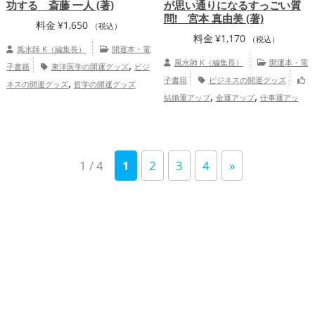
功する 斎藤 一人 (著)
が思い通りになるすっごい質
問! 宮本 真由美 (著)
料金
¥
1,650
（税込）
料金
¥
1,170
（税込）
風水師 K（編集長）
開運本・電
,
風水師 K（編集長）
開運本・電
子書籍
東洋医学の開運グッズ
ビジ
,
子書籍
ビジネスの開運グッズ
ネスの開運グッズ
哲学の開運グッズ
,
,
,
,
結婚運アップ
金運アップ
仕事運アッ
金運アップ
仕事運アップ
家庭
,
,
プ
健康運アップ
家庭運・家族運アッ
運・家族運アップ
プ
1 / 4
1
2
3
4
»