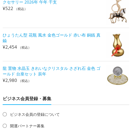
クセサリー 2026年 午年 干支
¥
522
（税込）
ひょうたん型 花瓶 風水 金色ゴールド 赤い布 銅銭 真
鍮
¥
2,454
（税込）
龍 置物 水晶玉 きれいなクリスタル さざれ石 金色 ゴ
ールド 台座セット 辰年
¥
2,980
（税込）
ビジネス会員登録・募集
ビジネス会員の登録について
開運パートナー募集