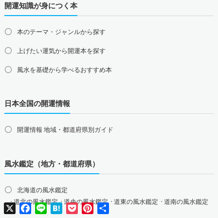
開運知識が身につく本
健康運アップの開運グッズ
大分県の占い師募集・求人
宮崎県の占い師募集・求人
鹿児島県の占い師募集・求人
沖縄県の占い師募集・求人
家庭運・家族運アップの開運グッズ
本のテーマ・ジャンルから探す
総合運・全体運アップの開運グッズ
上げたい運気から開運本を探す
2026年干支の午・馬の開運グッズ
風水を基礎から学べるおすすめ本
風水最強、龍の開運グッズ
日本全国の開運情報
幸運を呼ぶ、かわいい招き猫
おめでたい七福神の縁起物
開運情報 地域・都道府県別ガイド
八卦鏡（八角形の鏡）ミラー
四神（青龍・朱雀・白虎・玄武）
風水鑑定（地方・都道府県）
北海道の風水鑑定
道北の風水鑑定
道央の風水鑑定
道東の風水鑑定
道南の風水鑑定
X
Facebook
Line
Hatena
Pocket
Pinterest
共
有