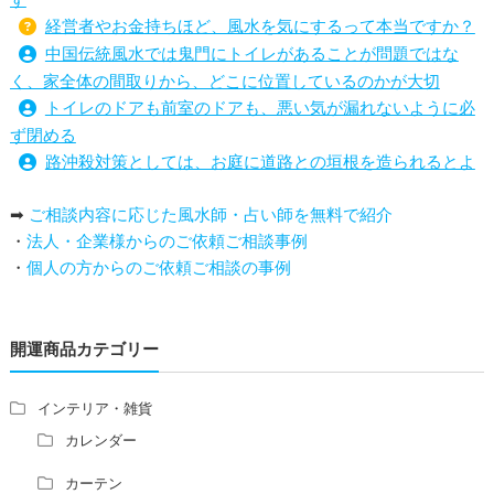
経営者やお金持ちほど、風水を気にするって本当ですか？
中国伝統風水では鬼門にトイレがあることが問題ではな
く、家全体の間取りから、どこに位置しているのかが大切
トイレのドアも前室のドアも、悪い気が漏れないように必
ず閉める
路沖殺対策としては、お庭に道路との垣根を造られるとよ
い
➡
ご相談内容に応じた風水師・占い師を無料で紹介
庭を広げると路沖殺（ろちゅうさつ）は防げますか？
・
法人・企業様からのご依頼ご相談事例
トイレ前室のドアの開け閉めについて
・
個人の方からのご依頼ご相談の事例
増築して家相の中心軸が変わると、鬼門の方角にあるトイ
レの位置はずれますか？
青澄杏樹 （アオスミアンジュ）先生からのご回答です。
開運商品カテゴリー
占い師さんは、幽霊を見たことがありますか？
家相風水の診断・鑑定料金や相場について
家相・風水の鑑定料金の相場が知りたい。
インテリア・雑貨
風水の流派について教えてください。
カレンダー
風水で個人の運勢を占う方法はありますか？
カーテン
風水師になるには、どんな勉強をすればいいですか？