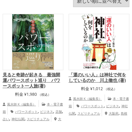
書斎・勉強部屋
李家幽竹
東洋医学
玄関
確率論
社会心理学
神社仏閣
科学
統計学
緑色
美容
脳科学
蛇・巳年（みどし）
行動科学
認知科学
量子力学
風水・家相
飲食店
馬・午年（うまどし）
龍・辰年（たつどし）
見ると奇跡が起きる 最強開
「運のいい人」は神社で何を
運パワースポット巡り パワ
しているのか 川上徹也 (著)
ースポット一人旅(著)
料金
¥
1,012
（税込）
料金
¥
1,980
（税込）
風水師 K（編集長）
本・電子書
風水師 K（編集長）
本・電子書
,
,
籍
パワースポット
ビジネス
神社
,
,
,
籍
パワースポット
ビジネス
店舗
,
,
仏閣
スピリチュアル
大阪府
島根
,
,
占い
神社仏閣
スピリチュアル
大
,
,
,
,
,
県
新潟県
三重県
福井県
甲信越地方
,
,
,
,
,
阪府
山梨県
兵庫県
新潟県
香川県
京
,
,
,
,
熊本県
東海地方
北陸地方
関西地方