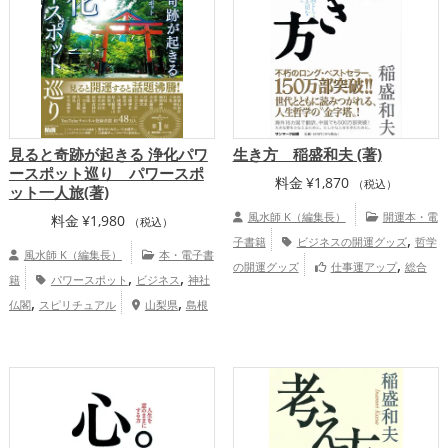
見ると奇跡が起きる 浄化パワ
生き方 稲盛和夫 (著)
ースポット巡り パワースポ
料金
¥
1,870
（税込）
ット一人旅(著)
風水師 K（編集長）
開運本・電
料金
¥
1,980
（税込）
,
子書籍
ビジネスの開運グッズ
哲学
風水師 K（編集長）
本・電子書
,
の開運グッズ
仕事運アップ
総合
,
,
籍
パワースポット
ビジネス
神社
運・全体運アップ
,
,
仏閣
スピリチュアル
山梨県
島根
,
,
,
,
,
県
福岡県
東京都
大阪府
神奈川県
三
,
,
,
,
,
重県
岡山県
福井県
関東地方
京都府
,
,
,
,
滋賀県
甲信越地方
静岡県
広島県
奈
,
,
,
,
良県
東海地方
栃木県
和歌山県
北陸
,
,
,
,
地方
関西地方
中国地方
沖縄県
九州