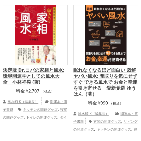
,
バスルームの開運グッズ
トイレの開運グ
,
,
ッズ
金運アップ
仕事運アップ
健
,
,
康運アップ
家庭運・家族運アップ
総合
運・全体運アップ
決定版 Dr.コパの家相と風水:
眠れなくなるほど面白い 図解
環境開運学としての風水大
ヤバい風水: 間取りを気にせず
全 小林祥晃 (著)
すぐ できる風水で お金と幸運
を引き寄せる 愛新覚羅 ゆう
料金
¥
2,707
（税込）
はん（著）
風水師 K（編集長）
開運本・電
料金
¥
990
（税込）
,
子書籍
キッチンの開運グッズ
寝室
風水師 K（編集長）
開運本・電
,
,
の開運グッズ
トイレの開運グッズ
ダイ
,
子書籍
玄関の開運グッズ
リビング
,
ニングルームの開運グッズ
書斎・勉強部
,
,
の開運グッズ
キッチンの開運グッズ
寝
,
屋の開運グッズ
オフィス・事務所の開運
,
室の開運グッズ
バスルームの開運グッ
,
,
グッズ
風水・家相の開運グッズ
Dr.コ