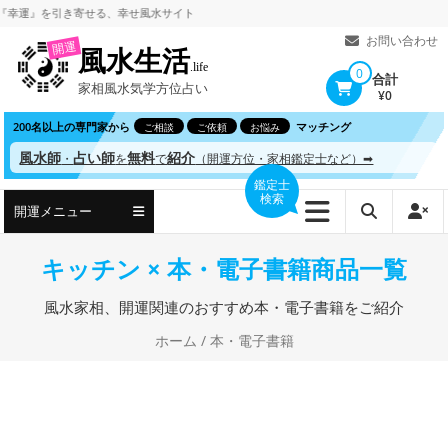
コ
』を引き寄せる、
幸せ風水サイト
ン
お問い合わせ
開運
風水生活
テ
.life
0
合計
家相風水気学方位占い
ン
¥0
ツ
200名以上の専門家から
マッチング
ご相談
ご依頼
お悩み
へ
風水師
占い師
無料
紹介
・
を
で
（開運方位・家相鑑定士など）➡
ス
鑑定士
検索
キ
開運メニュー
ッ
プ
キッチン × 本・電子書籍商品一覧
風水家相、開運関連のおすすめ本・電子書籍をご紹介
ホーム
/ 本・電子書籍