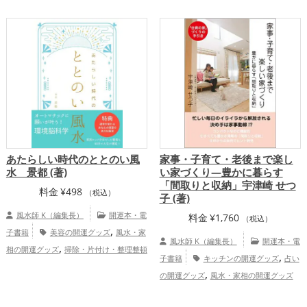
ムの開運グッズ
書斎・勉強部屋の開運グ
,
除・片付け・整理整頓の開運グッズ
パワ
,
ッズ
庭・バルコニーの開運グッズ
,
ースポットの開運グッズ
Dr.コパの開運
,
グッズ
玄関の開運グッズ
恋愛運ア
,
,
,
ップ
結婚運アップ
金運アップ
仕事運
,
,
アップ
健康運アップ
家庭運・家族運ア
,
ップ
総合運・全体運アップ
あたらしい時代のととのい風
家事・子育て・老後まで楽し
水 景都 (著)
い家づくり―豊かに暮らす
「間取りと収納」宇津崎 せつ
料金
¥
498
（税込）
子 (著)
風水師 K（編集長）
開運本・電
料金
¥
1,760
（税込）
,
子書籍
美容の開運グッズ
風水・家
風水師 K（編集長）
開運本・電
,
相の開運グッズ
掃除・片付け・整理整頓
,
子書籍
キッチンの開運グッズ
占い
,
,
の開運グッズ
脳科学の開運グッズ
玄関
,
の開運グッズ
風水・家相の開運グッズ
,
,
の開運グッズ
リビングの開運グッズ
キ
家庭運・家族運アップ
,
,
ッチンの開運グッズ
寝室の開運グッズ