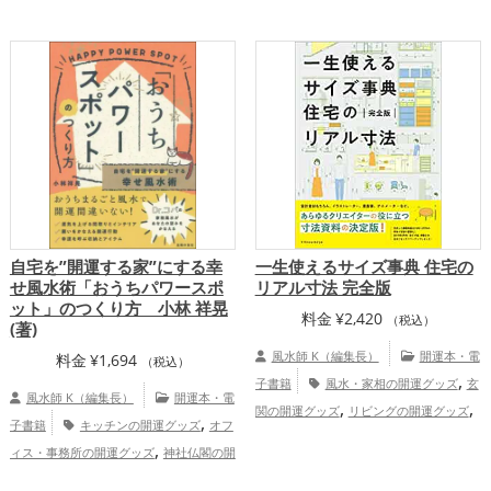
,
家庭運・家族運アップ
総合運・全
,
,
グッズ
リビングの開運グッズ
掃除・片
体運アップ
,
付け・整理整頓の開運グッズ
キッチンの
,
,
開運グッズ
寝室の開運グッズ
バスルー
,
,
ムの開運グッズ
トイレの開運グッズ
ダ
,
イニングルームの開運グッズ
オフィス・
,
事務所の開運グッズ
店舗の開運グッズ
,
家庭運・家族運アップ
総合運・全
体運アップ
自宅を”開運する家”にする幸
一生使えるサイズ事典 住宅の
せ風水術「おうちパワースポ
リアル寸法 完全版
ット」のつくり方 小林 祥晃
料金
¥
2,420
（税込）
(著)
風水師 K（編集長）
開運本・電
料金
¥
1,694
（税込）
,
子書籍
風水・家相の開運グッズ
玄
風水師 K（編集長）
開運本・電
,
,
関の開運グッズ
リビングの開運グッズ
,
子書籍
キッチンの開運グッズ
オフ
,
キッチンの開運グッズ
寝室の開運グッ
,
ィス・事務所の開運グッズ
神社仏閣の開
,
,
ズ
トイレの開運グッズ
ダイニングルー
,
,
運グッズ
風水・家相の開運グッズ
掃
,