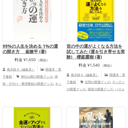
,
,
,
,
運アップ
金運アップ
仕事運アップ
健
家庭運・家族運アップ
総合運・全体運ア
,
,
康運アップ
家庭運・家族運アップ
総合
ップ
運・全体運アップ
99%の人生を決める 1%の運
世の中の運がよくなる方法を
の開き方 崔燎平 (著)
試してみた (運を引き寄せる実
験) 櫻庭露樹 (著)
料金
¥
1,650
（税込）
料金
¥
1,540
（税込）
風水師 K（編集長）
開運本・電
,
風水師 K（編集長）
開運本・電
子書籍
神社仏閣の開運グッズ
掃
,
,
子書籍
玄関の開運グッズ
キッチン
除・片付け・整理整頓の開運グッズ
キッ
,
,
,
の開運グッズ
寝室の開運グッズ
バスル
チンの開運グッズ
バスルームの開運グッ
,
,
,
,
ームの開運グッズ
トイレの開運グッズ
ズ
トイレの開運グッズ
占いの開運グッ
,
,
,
ビジネスの開運グッズ
店舗の開運グッ
ズ
金運アップ
仕事運アップ
健康
,
,
,
,
ズ
スピリチュアルの開運グッズ
掃除・
運アップ
家庭運・家族運アップ
総合
片付け・整理整頓の開運グッズ
金
運・全体運アップ
,
,
運アップ
健康運アップ
総合運・全体運