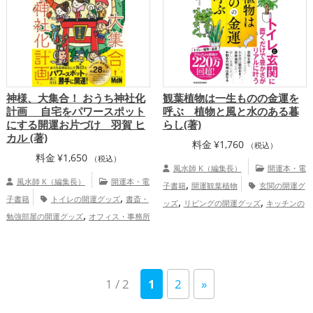
運・全体運アップ
神様、大集合！ おうち神社化
観葉植物は一生ものの金運を
計画 自宅をパワースポット
呼ぶ 植物と風と水のある暮
にする開運お片づけ 羽賀 ヒ
らし(著)
カル (著)
料金
¥
1,760
（税込）
料金
¥
1,650
（税込）
風水師 K（編集長）
開運本・電
風水師 K（編集長）
開運本・電
,
子書籍
開運観葉植物
玄関の開運グ
,
子書籍
トイレの開運グッズ
書斎・
,
,
ッズ
リビングの開運グッズ
キッチンの
,
勉強部屋の開運グッズ
オフィス・事務所
,
,
開運グッズ
寝室の開運グッズ
トイレの
,
,
の開運グッズ
占いの開運グッズ
神社仏
,
開運グッズ
書斎・勉強部屋の開運グッ
,
閣の開運グッズ
風水・家相の開運グッ
,
,
ズ
風水・家相の開運グッズ
緑色の開運
,
,
ズ
パワースポットの開運グッズ
掃除・
,
,
グッズ
金運アップ
仕事運アップ
1 / 2
1
2
»
,
片付け・整理整頓の開運グッズ
玄関の開
,
家庭運・家族運アップ
総合運・全体運ア
,
,
運グッズ
キッチンの開運グッズ
寝室の
ップ