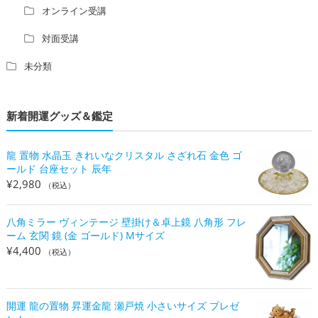
オンライン受講
対面受講
未分類
新着開運グッズ＆鑑定
龍 置物 水晶玉 きれいなクリスタル さざれ石 金色 ゴ
ールド 台座セット 辰年
¥
2,980
（税込）
八角ミラー ヴィンテージ 壁掛け＆卓上鏡 八角形 フレ
ーム 玄関 鏡 (金 ゴールド) Mサイズ
¥
4,400
（税込）
開運 龍の置物 昇運金龍 瀬戸焼 小さいサイズ プレゼ