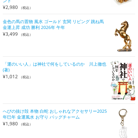
ント
¥
2,980
（税込）
金色の馬の置物 風水 ゴールド 玄関 リビング 跳ね馬
金運上昇 成功 勝利 2026年 午年
¥
3,499
（税込）
「運のいい人」は神社で何をしているのか 川上徹也
(著)
¥
1,012
（税込）
へびの抜け殻 本物 白蛇 おしゃれなアクセサリー2025
年巳年 金運風水 お守り バッグチャーム
¥
1,980
（税込）