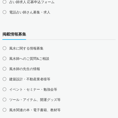
占い師求人 応募申込フォーム
電話占い師さん募集・求人
北海道の占い師募集・求人
道北の占い師募集・求人
道央の占い師募集・求人
掲載情報募集
道東の占い師募集・求人
道南の占い師募集・求人
東北地方の占い師募集・求人
風水に関する情報募集
青森県の占い師募集・求人
岩手県の占い師募集・求人
風水師へのご質問&ご相談
宮城県の占い師募集・求人
秋田県の占い師募集・求人
山形県の占い師募集・求人
福島県の占い師募集・求人
風水師の先生の情報
関東地方の占い師募集・求人
建築設計・不動産業者様等
東京都の占い師募集・求人
神奈川県の占い師募集・求人
イベント・セミナー・勉強会等
埼玉県の占い師募集・求人
千葉県の占い師募集・求人
茨城県の占い師募集・求人
栃木県の占い師募集・求人
ツール・アイテム、開運グッズ等
群馬県の占い師募集・求人
風水関連の本・電子書籍、教材等
甲信越地方の占い師募集・求人