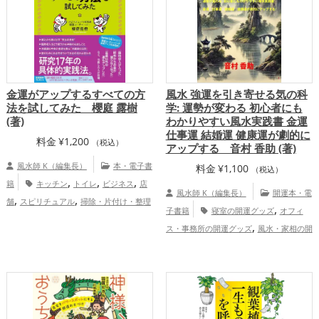
アップ
金運がアップするすべての方
風水 強運を引き寄せる気の科
法を試してみた 櫻庭 露樹
学: 運勢が変わる 初心者にも
(著)
わかりやすい風水実践書 金運
仕事運 結婚運 健康運が劇的に
料金
¥
1,200
（税込）
アップする 音村 香助 (著)
風水師 K（編集長）
本・電子書
料金
¥
1,100
（税込）
,
,
,
籍
キッチン
トイレ
ビジネス
店
風水師 K（編集長）
開運本・電
,
,
舗
スピリチュアル
掃除・片付け・整理
,
子書籍
寝室の開運グッズ
オフィ
,
整頓
金運アップ
仕事運アップ
,
ス・事務所の開運グッズ
風水・家相の開
,
,
運グッズ
科学の開運グッズ
玄関の開運
,
,
グッズ
リビングの開運グッズ
キッチン
,
の開運グッズ
恋愛運アップ
結婚運
,
,
,
アップ
金運アップ
仕事運アップ
健康
,
,
運アップ
家庭運・家族運アップ
総合