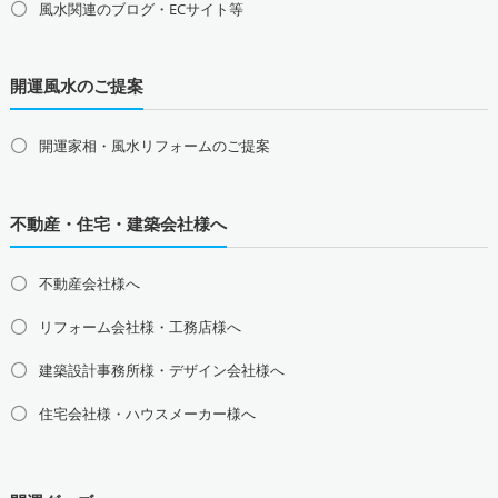
風水関連のブログ・ECサイト等
山梨県の占い師募集・求人
新潟県の占い師募集・求人
長野県の占い師募集・求人
開運風水のご提案
東海地方の占い師募集・求人
愛知県の占い師募集・求人
岐阜県の占い師募集・求人
三重県の占い師募集・求人
静岡県の占い師募集・求人
開運家相・風水リフォームのご提案
北陸地方の占い師募集・求人
富山県の占い師募集・求人
石川県の占い師募集・求人
不動産・住宅・建築会社様へ
福井県の占い師募集・求人
不動産会社様へ
関西地方の占い師募集・求人
大阪府の占い師募集・求人
兵庫県の占い師募集・求人
リフォーム会社様・工務店様へ
京都府の占い師募集・求人
滋賀県の占い師募集・求人
建築設計事務所様・デザイン会社様へ
奈良県の占い師募集・求人
和歌山県の占い師募集・求人
住宅会社様・ハウスメーカー様へ
中国地方の占い師募集・求人
島根県の占い師募集・求人
鳥取県の占い師募集・求人
岡山県の占い師募集・求人
広島県の占い師募集・求人