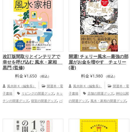
,
全体運アップ
の開運グッズ
バスルームの開運グッズ
金運アップ
改訂版間取りとインテリアで
開運! チェリー風水―最強の部
幸せを呼び込む 風水・家相
屋がお金を増やす チェリー
黒門 (監修)
(著)
料金
¥
1,650
料金
¥
1,980
（税込）
（税込）
風水師 K（編集長）
開運本・電
風水師 K（編集長）
開運本・電
,
,
子書籍
リビングの開運グッズ
キッ
子書籍
店舗の開運グッズ
神社仏閣
,
,
,
,
チンの開運グッズ
寝室の開運グッズ
バ
の開運グッズ
風水・家相の開運グッズ
,
,
スルームの開運グッズ
トイレの開運グッ
玄関の開運グッズ
キッチンの開運グッ
,
,
,
,
ズ
書斎・勉強部屋の開運グッズ
占いの
ズ
寝室の開運グッズ
トイレの開運グッ
,
,
,
開運グッズ
風水・家相の開運グッズ
玄
ズ
書斎・勉強部屋の開運グッズ
金
,
,
,
,
関の開運グッズ
恋愛運アップ
結婚
運アップ
仕事運アップ
健康運アップ