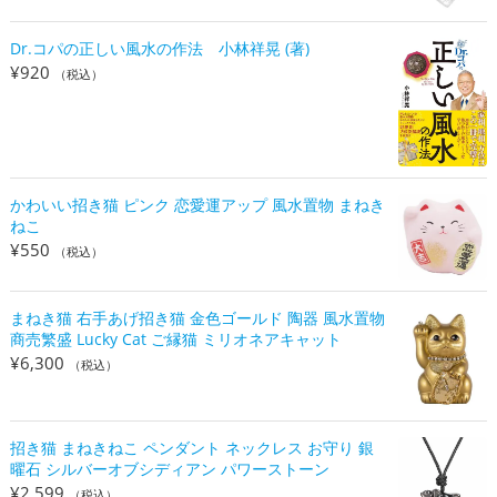
Dr.コパの正しい風水の作法 小林祥晃 (著)
¥
920
（税込）
かわいい招き猫 ピンク 恋愛運アップ 風水置物 まねき
ねこ
¥
550
（税込）
まねき猫 右手あげ招き猫 金色ゴールド 陶器 風水置物
商売繁盛 Lucky Cat ご縁猫 ミリオネアキャット
¥
6,300
（税込）
招き猫 まねきねこ ペンダント ネックレス お守り 銀
曜石 シルバーオブシディアン パワーストーン
¥
2,599
（税込）