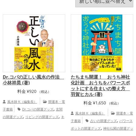
書斎・勉強部屋
李家幽竹
東洋医学
玄関
確率論
社会心理学
神社仏閣
科学
統計学
緑色
美容
脳科学
蛇・巳年（みどし）
行動科学
認知科学
量子力学
風水・家相
飲食店
馬・午年（うまどし）
龍・辰年（たつどし）
Dr.コパの正しい風水の作法
たちまち開運！ おうち神社
小林祥晃 (著)
化計画 おうちをパワースポ
ットにする住まいの整え方
料金
¥
920
（税込）
羽賀ヒカル (著)
風水師 K（編集長）
開運本・電
料金
¥
1,650
（税込）
,
子書籍
Dr.コパの開運グッズ
玄関
風水師 K（編集長）
開運本・電
,
,
の開運グッズ
リビングの開運グッズ
キ
,
子書籍
占いの開運グッズ
パワース
,
ッチンの開運グッズ
オフィス・事務所の
,
ポットの開運グッズ
神社仏閣の開運グッ
,
開運グッズ
風水・家相の開運グッズ
,
,
ズ
玄関の開運グッズ
風水・家相の開運