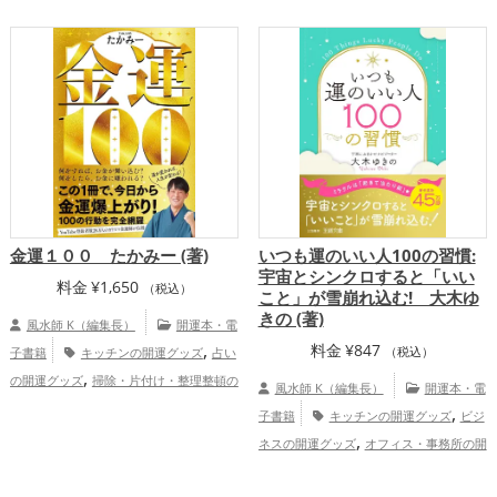
,
,
ズ
トイレの開運グッズ
美容の開運グッ
,
,
パの開運グッズ
玄関の開運グッズ
リビ
,
,
ズ
風水・家相の開運グッズ
掃除・片付
,
ングの開運グッズ
恋愛運アップ
結
け・整理整頓の開運グッズ
恋愛運
,
,
,
婚運アップ
金運アップ
仕事運アップ
,
,
,
アップ
金運アップ
仕事運アップ
健康
,
,
健康運アップ
家庭運・家族運アップ
総
,
,
運アップ
家庭運・家族運アップ
総合
合運・全体運アップ
運・全体運アップ
金運１００ たかみー (著)
いつも運のいい人100の習慣:
宇宙とシンクロすると「いい
料金
¥
1,650
（税込）
こと」が雪崩れ込む! 大木ゆ
きの (著)
風水師 K（編集長）
開運本・電
,
料金
¥
847
子書籍
キッチンの開運グッズ
占い
（税込）
,
の開運グッズ
掃除・片付け・整理整頓の
風水師 K（編集長）
開運本・電
開運グッズ
金運アップ
,
子書籍
キッチンの開運グッズ
ビジ
,
ネスの開運グッズ
オフィス・事務所の開
,
,
運グッズ
美容の開運グッズ
スピリチュ
,