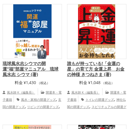
アルの開運グッズ
掃除・片付け・整理整
,
頓の開運グッズ
恋愛運アップ
金運
,
,
,
アップ
仕事運アップ
健康運アップ
家
庭運・家族運アップ
琉球風水志シウマの開
誰もが持っている!「金運の
運“福”部屋マニュアル 琉球
星」の育て方 金運上昇 お金
風水志 シウマ (著)
の神様 きつねさま (著)
料金
¥
1,430
料金
¥
1,048
（税込）
（税込）
風水師 K（編集長）
開運本・電
風水師 K（編集長）
開運本・電
,
,
子書籍
風水・家相の開運グッズ
玄
子書籍
トイレの開運グッズ
神社仏
,
,
,
関の開運グッズ
リビングの開運グッズ
閣の開運グッズ
スピリチュアルの開運グ
,
,
キッチンの開運グッズ
寝室の開運グッ
ッズ
掃除・片付け・整理整頓の開運グッ
,
,
,
,
ズ
トイレの開運グッズ
占いの開運グッ
ズ
パワースポットの開運グッズ
玄関の
,
,
,
ズ
家庭運・家族運アップ
総合運・
開運グッズ
キッチンの開運グッズ
寝室