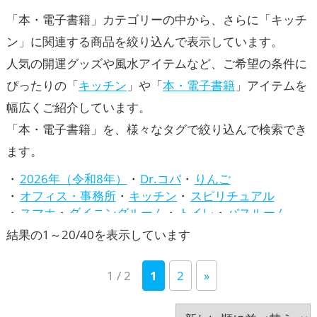
「本・電子書籍」カテゴリーの中から、さらに「キッチ
ン」に関連する商品を絞り込んで表示しています。
人気の開運グッズや風水アイテムなど、ご希望の条件に
ぴったりの「
キッチン
」や「
本・電子書籍
」アイテムを
幅広くご紹介しています。
「本・電子書籍」を、様々なタグで絞り込んで検索でき
ます。
2026年（令和8年）
Dr.コパ
りんご
オフィス・事務所
キッチン
スピリチュアル
スマホ
ダイニングルーム
トイレ
バスルーム
パワースポット
ビジネス
ピンク色
新
結果の1～20/40を表示しています
ファッション開運術
リビング
七福神
し
八卦鏡（八角形の鏡）ミラー
占い
哲学
寝室
1 / 2
1
2
»
い
干支・十二支
店舗
庭・バルコニー
引き寄せの法則
心理学
掃除・片付け・整理整頓
順
旧2024年（令和6年）
旧2025年（令和7年）