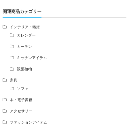
青澄杏樹 （アオスミアンジュ）先生からのご回答です。
開運商品カテゴリー
占い師さんは、幽霊を見たことがありますか？
家相風水の診断・鑑定料金や相場について
家相・風水の鑑定料金の相場が知りたい。
インテリア・雑貨
風水の流派について教えてください。
カレンダー
風水で個人の運勢を占う方法はありますか？
カーテン
風水師になるには、どんな勉強をすればいいですか？
キッチンアイテム
観葉植物
家具
ソファ
本・電子書籍
アクセサリー
ファッションアイテム