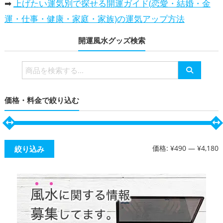
➡
上げたい運気別で探せる開運ガイド(恋愛・結婚・金
運・仕事・健康・家庭・家族)の運気アップ方法
開運風水グッズ検索
検
索
対
価格・料金で絞り込む
象:
価格:
¥490
—
¥4,180
絞り込み