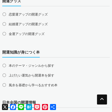
開運グッズ
山口県の占い師募集・求人
四国地方の占い師募集・求人
恋愛運アップの開運グッズ
徳島県の占い師募集・求人
香川県の占い師募集・求人
結婚運アップの開運グッズ
愛媛県の占い師募集・求人
高知県の占い師募集・求人
金運アップの開運グッズ
九州地方の占い師募集・求人
福岡県の占い師募集・求人
佐賀県の占い師募集・求人
仕事運アップの開運グッズ
長崎県の占い師募集・求人
熊本県の占い師募集・求人
開運知識が身につく本
健康運アップの開運グッズ
大分県の占い師募集・求人
宮崎県の占い師募集・求人
鹿児島県の占い師募集・求人
沖縄県の占い師募集・求人
家庭運・家族運アップの開運グッズ
本のテーマ・ジャンルから探す
総合運・全体運アップの開運グッズ
上げたい運気から開運本を探す
2026年干支の午・馬の開運グッズ
風水を基礎から学べるおすすめ本
風水最強、龍の開運グッズ
日本全国の開運情報
幸運を呼ぶ、かわいい招き猫
X
Facebook
Line
Hatena
Pocket
Pinterest
共
有
おめでたい七福神の縁起物