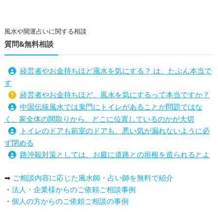
風水や開運占いに関する相談
質問&無料相談
経営者やお金持ちほど風水を気にする？ は、たぶん本当で
す
経営者やお金持ちほど、風水を気にするって本当ですか？
中国伝統風水では鬼門にトイレがあることが問題ではな
く、家全体の間取りから、どこに位置しているのかが大切
トイレのドアも前室のドアも、悪い気が漏れないように必
ず閉める
路沖殺対策としては、お庭に道路との垣根を造られるとよ
い
➡
ご相談内容に応じた風水師・占い師を無料で紹介
庭を広げると路沖殺（ろちゅうさつ）は防げますか？
・
法人・企業様からのご依頼ご相談事例
トイレ前室のドアの開け閉めについて
・
個人の方からのご依頼ご相談の事例
増築して家相の中心軸が変わると、鬼門の方角にあるトイ
レの位置はずれますか？