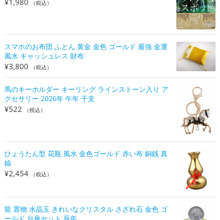
¥
1,980
（税込）
スマホのお布団 ふとん 黄金 金色 ゴールド 最強 金運
風水 キャッシュレス 財布
¥
3,800
（税込）
馬のキーホルダー キーリング ラインストーン入り ア
クセサリー 2026年 午年 干支
¥
522
（税込）
ひょうたん型 花瓶 風水 金色ゴールド 赤い布 銅銭 真
鍮
¥
2,454
（税込）
龍 置物 水晶玉 きれいなクリスタル さざれ石 金色 ゴ
ールド 台座セット 辰年