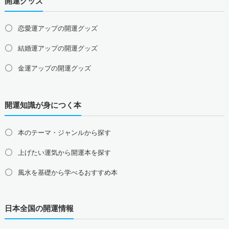
開運グッズ
山口県の占い師募集・求人
四国地方の占い師募集・求人
恋愛運アップの開運グッズ
徳島県の占い師募集・求人
香川県の占い師募集・求人
結婚運アップの開運グッズ
愛媛県の占い師募集・求人
高知県の占い師募集・求人
金運アップの開運グッズ
九州地方の占い師募集・求人
福岡県の占い師募集・求人
佐賀県の占い師募集・求人
仕事運アップの開運グッズ
長崎県の占い師募集・求人
熊本県の占い師募集・求人
開運知識が身につく本
健康運アップの開運グッズ
大分県の占い師募集・求人
宮崎県の占い師募集・求人
鹿児島県の占い師募集・求人
沖縄県の占い師募集・求人
家庭運・家族運アップの開運グッズ
本のテーマ・ジャンルから探す
総合運・全体運アップの開運グッズ
上げたい運気から開運本を探す
2026年干支の午・馬の開運グッズ
風水を基礎から学べるおすすめ本
風水最強、龍の開運グッズ
日本全国の開運情報
幸運を呼ぶ、かわいい招き猫
おめでたい七福神の縁起物