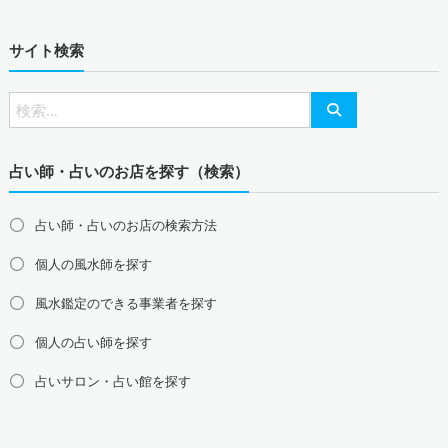
東海地方の風水鑑定
サイト検索
愛知県の風水鑑定
岐阜県の風水鑑定
三重県の風水鑑定
静岡県の風水鑑定
北陸地方の風水鑑定
富山県の風水鑑定
石川県の風水鑑定
福井県の風水鑑定
占い師・占いのお店を探す（検索）
関西地方の風水鑑定
大阪府の風水鑑定
兵庫県の風水鑑定
京都府の風水鑑定
占い師・占いのお店の検索方法
滋賀県の風水鑑定
奈良県の風水鑑定
和歌山県の風水鑑定
個人の風水師を探す
中国地方の風水鑑定
島根県の風水鑑定
鳥取県の風水鑑定
岡山県の風水鑑定
風水鑑定のできる事業者を探す
広島県の風水鑑定
山口県の風水鑑定
個人の占い師を探す
四国地方の風水鑑定
占いサロン・占い館を探す
徳島県の風水鑑定
香川県の風水鑑定
愛媛県の風水鑑定
高知県の風水鑑定