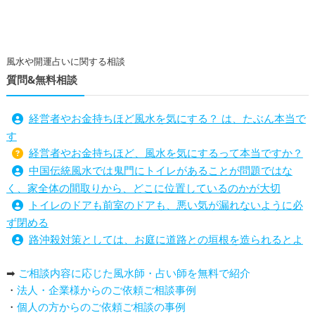
風水や開運占いに関する相談
質問&無料相談
経営者やお金持ちほど風水を気にする？ は、たぶん本当で
す
経営者やお金持ちほど、風水を気にするって本当ですか？
中国伝統風水では鬼門にトイレがあることが問題ではな
く、家全体の間取りから、どこに位置しているのかが大切
トイレのドアも前室のドアも、悪い気が漏れないように必
ず閉める
路沖殺対策としては、お庭に道路との垣根を造られるとよ
い
➡
ご相談内容に応じた風水師・占い師を無料で紹介
庭を広げると路沖殺（ろちゅうさつ）は防げますか？
・
法人・企業様からのご依頼ご相談事例
トイレ前室のドアの開け閉めについて
・
個人の方からのご依頼ご相談の事例
増築して家相の中心軸が変わると、鬼門の方角にあるトイ