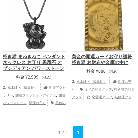
運アップ
招き猫 まねきねこ ペンダント
黄金の開運カードお守り護符
ネックレス お守り 黒曜石 オ
招き猫 お財布や金庫の中に
ブシディアン パワーストーン
料金
¥
888
（税込）
料金
¥
2,599
（税込）
風水師 K（編集長）
開運お守
風水師 K（編集長）
開運アクセ
,
り
金色の開運グッズ
招き猫の開運
,
,
サリー
開運ファッションアイテム
開運
,
グッズ
恋愛運アップ
結婚運アッ
,
パワーストーン
開運お守り
黒色の
,
,
,
プ
金運アップ
仕事運アップ
家庭運・
,
開運グッズ
招き猫の開運グッズ
金
,
家族運アップ
総合運・全体運アップ
,
,
運アップ
健康運アップ
家庭運・家族運
,
アップ
総合運・全体運アップ
1 / 1
1