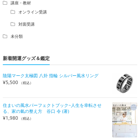
講座・教材
オンライン受講
対面受講
未分類
新着開運グッズ＆鑑定
陰陽マーク太極図 八卦 指輪 シルバー風水リング
¥
5,500
（税込）
住まいの風水パーフェクトブック~人生を幸転させ
る、家の氣の整え方 谷口 令 (著)
¥
1,980
（税込）