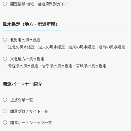
開運情報 地域・都道府県別ガイド
八卦鏡（八角形の鏡）ミラー
四神（青龍・朱雀・白虎・玄武）
風水鑑定（地方・都道府県）
北海道の風水鑑定
道北の風水鑑定
道央の風水鑑定
道東の風水鑑定
道南の風水鑑定
東北地方の風水鑑定
青森県の風水鑑定
岩手県の風水鑑定
宮城県の風水鑑定
秋田県の風水鑑定
山形県の風水鑑定
福島県の風水鑑定
開運パートナー紹介
関東地方の風水鑑定
東京都の風水鑑定
神奈川県の風水鑑定
埼玉県の風水鑑定
提携企業一覧
千葉県の風水鑑定
茨城県の風水鑑定
栃木県の風水鑑定
群馬県の風水鑑定
開運ブログサイト一覧
甲信越地方の風水鑑定
開運ネットショップ一覧
山梨県の風水鑑定
新潟県の風水鑑定
長野県の風水鑑定