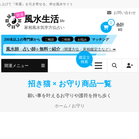
コ
げて
『幸運』を引き寄せる、
幸せ風水サイト
ン
お問い合わせ
開運
風水生活
テ
.life
0
合計
家相風水気学方位占い
ン
¥0
ツ
200名以上の専門家から
マッチング
ご相談
ご依頼
お悩み
へ
風水師
占い師
無料
紹介
・
を
で
（開運方位・家相鑑定士など）➡
ス
鑑定士
検索
キ
開運メニュー
ッ
プ
招き猫 × お守り商品一覧
願い事を叶えるお守りや護符を持ち歩く
ホーム
/ お守り