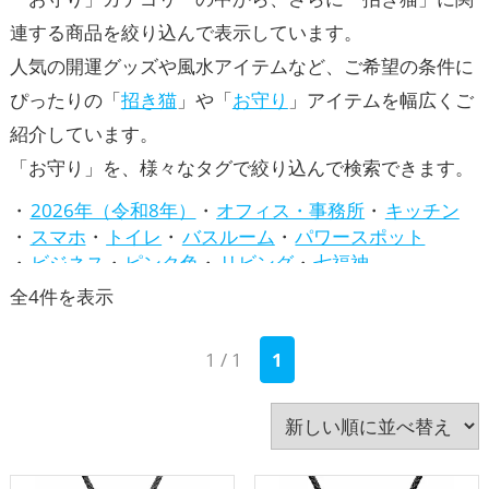
連する商品を絞り込んで表示しています。
人気の開運グッズや風水アイテムなど、ご希望の条件に
ぴったりの「
招き猫
」や「
お守り
」アイテムを幅広くご
紹介しています。
「お守り」を、様々なタグで絞り込んで検索できます。
2026年（令和8年）
オフィス・事務所
キッチン
スマホ
トイレ
バスルーム
パワースポット
ビジネス
ピンク色
リビング
七福神
兎・卯年（うどし）
八卦鏡（八角形の鏡）ミラー
新
全4件を表示
四神（四獣）・五神獣
寝室
干支・十二支
店舗
し
庭・バルコニー
招き猫
旧2024年（令和6年）
1 / 1
1
い
旧2025年（令和7年）
書斎・勉強部屋
李家幽竹
梟(ふくろう)
水色
牛・丑年（うしどし）
順
犬・戌年（いぬどし）
猪・亥年（いのししどし）
猿・申年（さるどし）
玄関
瓢箪(ひょうたん)
白色
神社仏閣
緑色
羊・未年（ひつじどし）