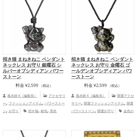
虎・寅年（とらどし）
蛇・巳年（みどし）
蛙(カエル)
赤色
透明
金色
銀色
青色
風水・家相
馬・午年（うまどし）
鶏・酉年（とりどし）
黄色
黒色
鼠・子年（ねずみどし）
龍・辰年（たつどし）
招き猫 まねきねこ ペンダント
招き猫 まねきねこ ペンダント
ネックレス お守り 銀曜石 シ
ネックレス お守り 金曜石 ゴ
ルバーオブシディアン パワー
ールデンオブシディアン パワ
ストーン
ーストーン
料金
¥
2,599
料金
¥
2,599
（税込）
（税込）
風水師 K（編集長）
アクセサリ
風水師 K（編集長）
開運アクセ
,
,
,
,
ー
ファッションアイテム
パワーストー
サリー
開運ファッションアイテム
開運
,
,
,
,
ン
お守り
招き猫
銀色
黒色
パワーストーン
開運お守り
金色の
,
,
,
,
金運アップ
仕事運アップ
家庭
開運グッズ
黒色の開運グッズ
招き猫の
,
,
運・家族運アップ
総合運・全体運アッ
開運グッズ
金運アップ
仕事運アッ
,
,
プ
プ
家庭運・家族運アップ
総合運・全体