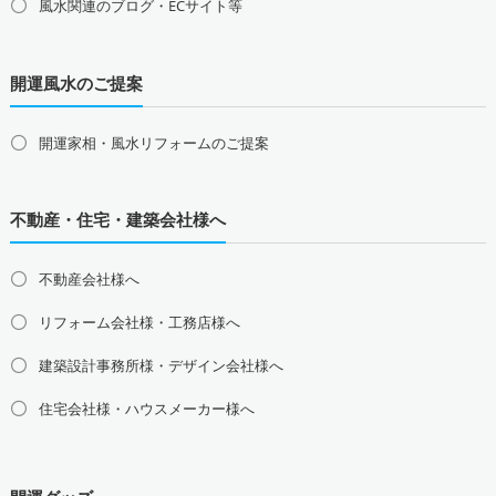
風水関連のブログ・ECサイト等
山梨県の占い師募集・求人
新潟県の占い師募集・求人
長野県の占い師募集・求人
開運風水のご提案
東海地方の占い師募集・求人
愛知県の占い師募集・求人
岐阜県の占い師募集・求人
三重県の占い師募集・求人
静岡県の占い師募集・求人
開運家相・風水リフォームのご提案
北陸地方の占い師募集・求人
富山県の占い師募集・求人
石川県の占い師募集・求人
不動産・住宅・建築会社様へ
福井県の占い師募集・求人
不動産会社様へ
関西地方の占い師募集・求人
大阪府の占い師募集・求人
兵庫県の占い師募集・求人
リフォーム会社様・工務店様へ
京都府の占い師募集・求人
滋賀県の占い師募集・求人
建築設計事務所様・デザイン会社様へ
奈良県の占い師募集・求人
和歌山県の占い師募集・求人
住宅会社様・ハウスメーカー様へ
中国地方の占い師募集・求人
島根県の占い師募集・求人
鳥取県の占い師募集・求人
岡山県の占い師募集・求人
広島県の占い師募集・求人