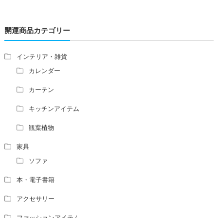
レの位置はずれますか？
青澄杏樹 （アオスミアンジュ）先生からのご回答です。
開運商品カテゴリー
占い師さんは、幽霊を見たことがありますか？
家相風水の診断・鑑定料金や相場について
家相・風水の鑑定料金の相場が知りたい。
インテリア・雑貨
風水の流派について教えてください。
カレンダー
風水で個人の運勢を占う方法はありますか？
カーテン
風水師になるには、どんな勉強をすればいいですか？
キッチンアイテム
観葉植物
家具
ソファ
本・電子書籍
アクセサリー
ファッションアイテム