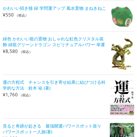
かわいい招き猫 緑 学問運アップ 風水置物 まねきねこ
¥
550
（税込）
緑色 かわいい龍の置物 おしゃれな虹色クリスタル装
飾 緑龍グリーンドラゴン スピリチュアルパワー 幸運
¥
8,580
（税込）
運の方程式 チャンスを引き寄せ結果に結びつける科
学的な方法 鈴木 祐 (著)
¥
1,760
（税込）
見ると奇跡が起きる 最強開運パワースポット巡り
パワースポット一人旅(著)