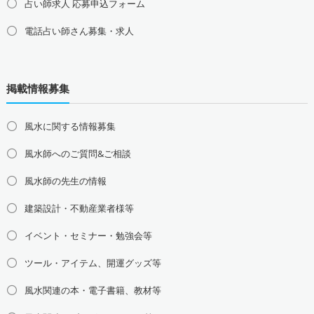
占い師求人 応募申込フォーム
電話占い師さん募集・求人
北海道の占い師募集・求人
道北の占い師募集・求人
道央の占い師募集・求人
掲載情報募集
道東の占い師募集・求人
道南の占い師募集・求人
東北地方の占い師募集・求人
風水に関する情報募集
青森県の占い師募集・求人
岩手県の占い師募集・求人
風水師へのご質問&ご相談
宮城県の占い師募集・求人
秋田県の占い師募集・求人
山形県の占い師募集・求人
福島県の占い師募集・求人
風水師の先生の情報
関東地方の占い師募集・求人
建築設計・不動産業者様等
東京都の占い師募集・求人
神奈川県の占い師募集・求人
イベント・セミナー・勉強会等
埼玉県の占い師募集・求人
千葉県の占い師募集・求人
茨城県の占い師募集・求人
栃木県の占い師募集・求人
ツール・アイテム、開運グッズ等
群馬県の占い師募集・求人
風水関連の本・電子書籍、教材等
甲信越地方の占い師募集・求人