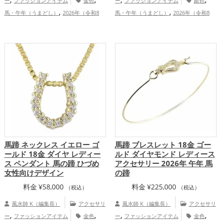
ー
ファッションアイテム
金色
ー
ファッションアイテム
銀色
,
,
馬・午年（うまどし）
2026年（令和8
馬・午年（うまどし）
2026年（令和8
,
,
年）
仕事運アップ
総合運・全体運
年）
仕事運アップ
総合運・全体運
アップ
アップ
馬蹄 ネックレス イエロー ゴ
馬蹄 ブレスレット 18金 ゴー
ールド 18金 ダイヤ レディー
ルド ダイヤモンド レディース
ス ペンダント 馬の蹄 ひづめ
アクセサリー 2026年 午年 馬
女性向けデザイン
の蹄
料金
¥
58,000
料金
¥
225,000
（税込）
（税込）
風水師 K（編集長）
アクセサリ
風水師 K（編集長）
アクセサリ
,
,
,
,
ー
ファッションアイテム
金色
ー
ファッションアイテム
金色