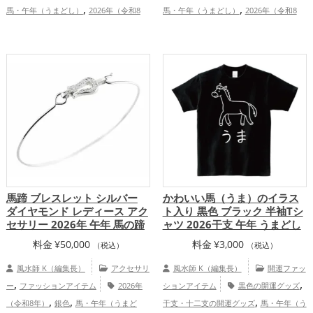
,
,
馬・午年（うまどし）
2026年（令和8
馬・午年（うまどし）
2026年（令和8
,
,
,
年）
金運アップ
仕事運アップ
総
年）
仕事運アップ
総合運・全体運
合運・全体運アップ
アップ
馬蹄 ブレスレット シルバー
かわいい馬（うま）のイラス
ダイヤモンド レディース アク
ト入り 黒色 ブラック 半袖Tシ
セサリー 2026年 午年 馬の蹄
ャツ 2026干支 午年 うまどし
料金
¥
50,000
料金
¥
3,000
（税込）
（税込）
風水師 K（編集長）
アクセサリ
風水師 K（編集長）
開運ファッ
,
,
ー
ファッションアイテム
2026年
ションアイテム
黒色の開運グッズ
,
,
,
（令和8年）
銀色
馬・午年（うまど
干支・十二支の開運グッズ
馬・午年（う