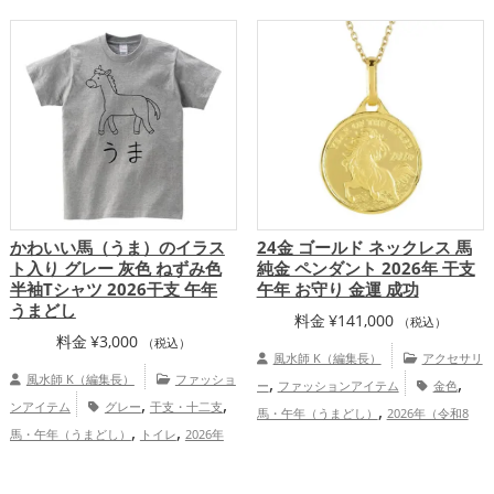
,
ッズ
2026年（令和8年）の開運グッズ
アップ
,
,
金運アップ
仕事運アップ
健康運
,
,
アップ
家庭運・家族運アップ
総合運・
全体運アップ
かわいい馬（うま）のイラス
24金 ゴールド ネックレス 馬
ト入り グレー 灰色 ねずみ色
純金 ペンダント 2026年 干支
半袖Tシャツ 2026干支 午年
午年 お守り 金運 成功
うまどし
料金
¥
141,000
（税込）
料金
¥
3,000
（税込）
風水師 K（編集長）
アクセサリ
風水師 K（編集長）
ファッショ
,
,
ー
ファッションアイテム
金色
,
,
ンアイテム
グレー
干支・十二支
,
馬・午年（うまどし）
2026年（令和8
,
,
馬・午年（うまどし）
トイレ
2026年
,
,
年）
金運アップ
仕事運アップ
健
,
（令和8年）
金運アップ
仕事運ア
,
康運アップ
総合運・全体運アップ
,
,
ップ
家庭運・家族運アップ
総合運・全