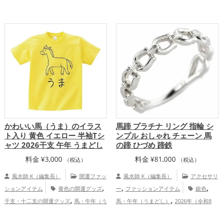
,
,
し）
仕事運アップ
総合運・全体運
まどし）の開運グッズ
2026年（令和8
,
アップ
年）の開運グッズ
金運アップ
仕事
,
,
運アップ
家庭運・家族運アップ
総合
運・全体運アップ
かわいい馬（うま）のイラス
馬蹄 プラチナ リング 指輪 シ
ト入り 黄色 イエロー 半袖Tシ
ンプル おしゃれ チェーン 馬
ャツ 2026干支 午年 うまどし
の蹄 ひづめ 蹄鉄
料金
¥
3,000
料金
¥
81,000
（税込）
（税込）
風水師 K（編集長）
開運ファッ
風水師 K（編集長）
アクセサリ
,
,
,
ションアイテム
黄色の開運グッズ
ー
ファッションアイテム
銀色
,
,
干支・十二支の開運グッズ
馬・午年（う
馬・午年（うまどし）
2026年（令和8
,
,
まどし）の開運グッズ
リビングの開運グ
年）
仕事運アップ
総合運・全体運