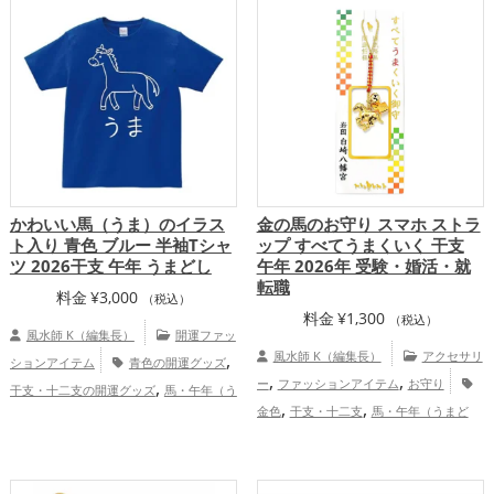
プ
かわいい馬（うま）のイラス
金の馬のお守り スマホ ストラ
ト入り 青色 ブルー 半袖Tシャ
ップ すべてうまくいく 干支
ツ 2026干支 午年 うまどし
午年 2026年 受験・婚活・就
転職
料金
¥
3,000
（税込）
料金
¥
1,300
（税込）
風水師 K（編集長）
開運ファッ
,
風水師 K（編集長）
アクセサリ
ションアイテム
青色の開運グッズ
,
,
,
ー
ファッションアイテム
お守り
干支・十二支の開運グッズ
馬・午年（う
,
,
,
金色
干支・十二支
馬・午年（うまど
まどし）の開運グッズ
書斎・勉強部屋の
,
,
,
,
し）
2026年（令和8年）
神社仏閣
ス
開運グッズ
2026年（令和8年）の開運グ
,
,
,
マホ
山口県
中国地方
恋愛運
ッズ
恋愛運アップ
仕事運アップ
,
,
,
アップ
結婚運アップ
金運アップ
仕事