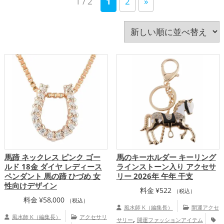
1 / 2
1
2
»
い
書斎・勉強部屋
玄関
瓢箪(ひょうたん)
白色
神社仏閣
統計学
緑色
美容
順
蛇・巳年（みどし）
赤色
金色
銀色
青色
飲食店
馬・午年（うまどし）
黄色
黒色
龍・辰年（たつどし）
馬蹄 ネックレス ピンク ゴー
馬のキーホルダー キーリング
ルド 18金 ダイヤ レディース
ラインストーン入り アクセサ
ペンダント 馬の蹄 ひづめ 女
リー 2026年 午年 干支
性向けデザイン
料金
¥
522
（税込）
料金
¥
58,000
（税込）
風水師 K（編集長）
開運アクセ
風水師 K（編集長）
アクセサリ
,
サリー
開運ファッションアイテム