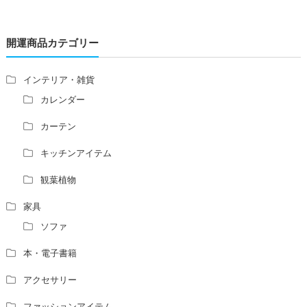
レの位置はずれますか？
青澄杏樹 （アオスミアンジュ）先生からのご回答です。
開運商品カテゴリー
占い師さんは、幽霊を見たことがありますか？
家相風水の診断・鑑定料金や相場について
家相・風水の鑑定料金の相場が知りたい。
インテリア・雑貨
風水の流派について教えてください。
カレンダー
風水で個人の運勢を占う方法はありますか？
カーテン
風水師になるには、どんな勉強をすればいいですか？
キッチンアイテム
観葉植物
家具
ソファ
本・電子書籍
アクセサリー
ファッションアイテム