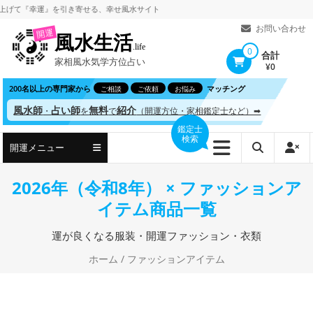
コ
て
『幸運』を引き寄せる、
幸せ風水サイト
ン
お問い合わせ
開運
風水生活
テ
.life
0
合計
家相風水気学方位占い
ン
¥0
ツ
200名以上の専門家から
マッチング
ご相談
ご依頼
お悩み
へ
風水師
占い師
無料
紹介
・
を
で
（開運方位・家相鑑定士など）➡
ス
鑑定士
検索
キ
開運メニュー
ッ
プ
2026年（令和8年） × ファッションア
イテム商品一覧
運が良くなる服装・開運ファッション・衣類
ホーム
/ ファッションアイテム