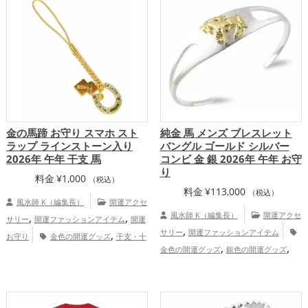
,
健康運アップ
家庭運・家族運アップ
,
,
運アップ
健康運アップ
家庭運・家族運
,
アップ
総合運・全体運アップ
金の馬蹄 お守り スマホ スト
純金 馬 メンズ ブレスレット
ラップ ラインストーン入り
バングル ゴールド シルバー
2026年 午年 干支 馬
コンビ 金 銀 2026年 午年 お守
り
料金
¥
1,000
（税込）
料金
¥
113,000
（税込）
風水師 K（編集長）
開運アクセ
,
,
風水師 K（編集長）
開運アクセ
サリー
開運ファッションアイテム
開運
,
,
サリー
開運ファッションアイテム
お守り
金色の開運グッズ
干支・十
,
,
,
金色の開運グッズ
銀色の開運グッズ
二支の開運グッズ
馬・午年（うまどし）
,
,
馬・午年（うまどし）の開運グッズ
の開運グッズ
2026年（令和8年）の開運
,
,
2026年（令和8年）の開運グッズ
金
グッズ
神社仏閣の開運グッズ
スマホの
,
,
,
運アップ
仕事運アップ
総合運・全体運
開運グッズ
山口県
中国地方