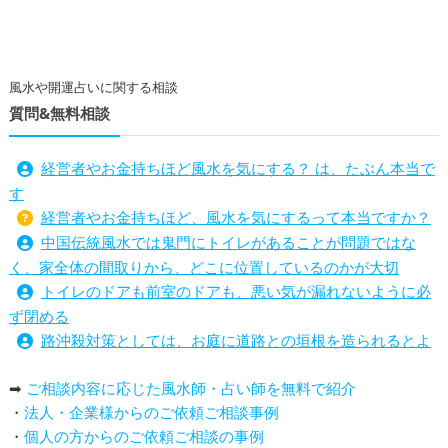
風水や開運占いに関する相談
質問&無料相談
経営者やお金持ちほど風水を気にする？ は、たぶん本当で
す
経営者やお金持ちほど、風水を気にするって本当ですか？
中国伝統風水では鬼門にトイレがあることが問題ではな
く、家全体の間取りから、どこに位置しているのかが大切
トイレのドアも前室のドアも、悪い気が漏れないように必
ず閉める
路沖殺対策としては、お庭に道路との垣根を造られるとよ
い
➡
ご相談内容に応じた風水師・占い師を無料で紹介
庭を広げると路沖殺（ろちゅうさつ）は防げますか？
・
法人・企業様からのご依頼ご相談事例
トイレ前室のドアの開け閉めについて
・
個人の方からのご依頼ご相談の事例
増築して家相の中心軸が変わると、鬼門の方角にあるトイ