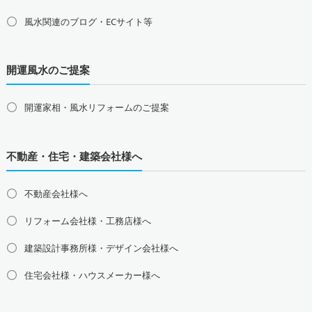
甲信越地方の占い師募集・求人
風水関連のブログ・ECサイト等
山梨県の占い師募集・求人
新潟県の占い師募集・求人
長野県の占い師募集・求人
開運風水のご提案
東海地方の占い師募集・求人
愛知県の占い師募集・求人
岐阜県の占い師募集・求人
三重県の占い師募集・求人
静岡県の占い師募集・求人
開運家相・風水リフォームのご提案
北陸地方の占い師募集・求人
富山県の占い師募集・求人
石川県の占い師募集・求人
不動産・住宅・建築会社様へ
福井県の占い師募集・求人
不動産会社様へ
関西地方の占い師募集・求人
大阪府の占い師募集・求人
兵庫県の占い師募集・求人
リフォーム会社様・工務店様へ
京都府の占い師募集・求人
滋賀県の占い師募集・求人
建築設計事務所様・デザイン会社様へ
奈良県の占い師募集・求人
和歌山県の占い師募集・求人
住宅会社様・ハウスメーカー様へ
中国地方の占い師募集・求人
島根県の占い師募集・求人
鳥取県の占い師募集・求人