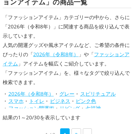
ョンアイテム」の商品一覧
「ファッションアイテム」カテゴリーの中から、さらに
「2026年（令和8年）」に関連する商品を絞り込んで表
示しています。
人気の開運グッズや風水アイテムなど、ご希望の条件に
ぴったりの「
2026年（令和8年）
」や「
ファッションア
イテム
」アイテムを幅広くご紹介しています。
「ファッションアイテム」を、様々なタグで絞り込んで
検索できます。
2026年（令和8年）
グレー
スピリチュアル
スマホ
トイレ
ビジネス
ピンク色
ファッション開運術
リビング
七福神
八卦鏡（八角形の鏡）ミラー
四神（四獣）・五神獣
新
結果の1～20/30を表示しています
寝室
干支・十二支
庭・バルコニー
招き猫
し
旧2024年（令和6年）
旧2025年（令和7年）