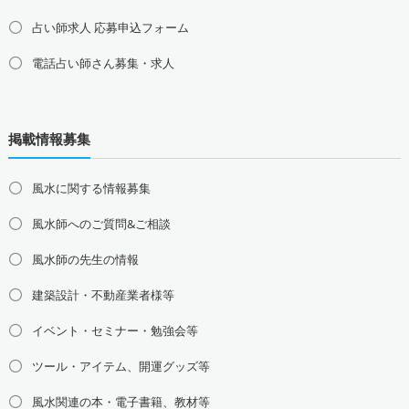
占い師求人 応募申込フォーム
電話占い師さん募集・求人
北海道の占い師募集・求人
道北の占い師募集・求人
道央の占い師募集・求人
掲載情報募集
道東の占い師募集・求人
道南の占い師募集・求人
東北地方の占い師募集・求人
風水に関する情報募集
青森県の占い師募集・求人
岩手県の占い師募集・求人
風水師へのご質問&ご相談
宮城県の占い師募集・求人
秋田県の占い師募集・求人
山形県の占い師募集・求人
福島県の占い師募集・求人
風水師の先生の情報
関東地方の占い師募集・求人
建築設計・不動産業者様等
東京都の占い師募集・求人
神奈川県の占い師募集・求人
イベント・セミナー・勉強会等
埼玉県の占い師募集・求人
千葉県の占い師募集・求人
茨城県の占い師募集・求人
栃木県の占い師募集・求人
ツール・アイテム、開運グッズ等
群馬県の占い師募集・求人
風水関連の本・電子書籍、教材等