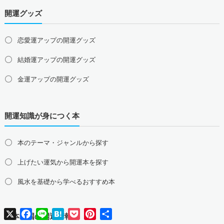
岡山県の占い師募集・求人
広島県の占い師募集・求人
開運グッズ
山口県の占い師募集・求人
四国地方の占い師募集・求人
恋愛運アップの開運グッズ
徳島県の占い師募集・求人
香川県の占い師募集・求人
結婚運アップの開運グッズ
愛媛県の占い師募集・求人
高知県の占い師募集・求人
金運アップの開運グッズ
九州地方の占い師募集・求人
福岡県の占い師募集・求人
佐賀県の占い師募集・求人
仕事運アップの開運グッズ
長崎県の占い師募集・求人
熊本県の占い師募集・求人
開運知識が身につく本
健康運アップの開運グッズ
大分県の占い師募集・求人
宮崎県の占い師募集・求人
鹿児島県の占い師募集・求人
沖縄県の占い師募集・求人
家庭運・家族運アップの開運グッズ
本のテーマ・ジャンルから探す
総合運・全体運アップの開運グッズ
上げたい運気から開運本を探す
2026年干支の午・馬の開運グッズ
風水を基礎から学べるおすすめ本
風水最強、龍の開運グッズ
X
Facebook
Line
Hatena
Pocket
Pinterest
共
日本全国の開運情報
幸運を呼ぶ、かわいい招き猫
有