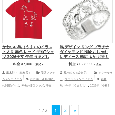
,
,
アップ
金運アップ
仕事運アップ
総合運・全体
運アップ
かわいい馬（うま）のイラス
馬 デザイン リング プラチナ
ト入り 赤色 レッド 半袖Tシャ
ダイヤモンド 指輪 おしゃれ
ツ 2026干支 午年 うまどし
レディース 幅広 太め お守り
料金
¥
3,000
料金
¥
163,000
（税込）
（税込）
風水師 K（編集長）
開運ファッ
風水師 K（編集長）
アクセサリ
,
,
ションアイテム
2026年（令和8年）
ー
ファッションアイテム
銀色
,
,
,
の開運グッズ
赤色の開運グッズ
干支・
馬・午年（うまどし）
2026年（令和8
,
,
十二支の開運グッズ
馬・午年（うまど
年）
仕事運アップ
総合運・全体運
,
し）の開運グッズ
恋愛運アップ
仕
アップ
,
,
事運アップ
健康運アップ
家庭運・家族
1 / 2
1
2
»
,
運アップ
総合運・全体運アップ