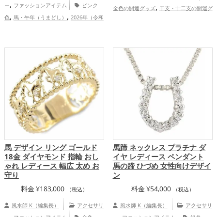
,
ー
ファッションアイテム
ピンク
,
金色の開運グッズ
干支・十二支の開運グ
,
,
色
馬・午年（うまどし）
2026年（令和
,
ッズ
馬・午年（うまどし）の開運グッ
,
8年）
恋愛運アップ
総合運・全体
,
,
ズ
ビジネスの開運グッズ
2026年（令和
運アップ
,
8年）の開運グッズ
仕事運アップ
,
健康運アップ
総合運・全体運アップ
馬 デザイン リング ゴールド
馬蹄 ネックレス プラチナ ダ
18金 ダイヤモンド 指輪 おし
イヤ レディース ペンダント
ゃれ レディース 幅広 太め お
馬の蹄 ひづめ 女性向けデザイ
守り
ン
料金
¥
183,000
料金
¥
54,000
（税込）
（税込）
風水師 K（編集長）
アクセサリ
風水師 K（編集長）
アクセサリ
,
,
,
,