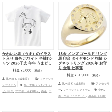
体運アップ
かわいい馬（うま）のイラス
18金 メンズ ゴールド リング
ト入り 白色 ホワイト 半袖Tシ
馬 印台 ダイヤモンド 指輪 シ
ャツ 2026干支 午年 うまどし
グネットリング 2026年 お守
り 金運 仕事運
料金
¥
3,000
（税込）
料金
¥
513,000
（税込）
風水師 K（編集長）
ファッショ
,
風水師 K（編集長）
アクセサリ
ンアイテム
馬・午年（うまどし）
,
,
,
,
,
ー
ファッションアイテム
金色
ビジネス
2026年（令和8年）
白色
干
,
,
馬・午年（うまどし）
2026年（令和8
支・十二支
恋愛運アップ
金運アッ
,
,
,
,
,
年）
金運アップ
仕事運アップ
総
プ
仕事運アップ
健康運アップ
家庭
,
合運・全体運アップ
運・家族運アップ
総合運・全体運アッ