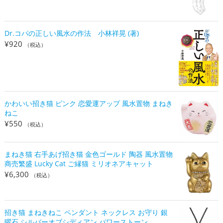
Dr.コパの正しい風水の作法 小林祥晃 (著)
¥
920
（税込）
かわいい招き猫 ピンク 恋愛運アップ 風水置物 まねき
ねこ
¥
550
（税込）
まねき猫 右手あげ招き猫 金色ゴールド 陶器 風水置物
商売繁盛 Lucky Cat ご縁猫 ミリオネアキャット
¥
6,300
（税込）
招き猫 まねきねこ ペンダント ネックレス お守り 銀
曜石 シルバーオブシディアン パワーストーン