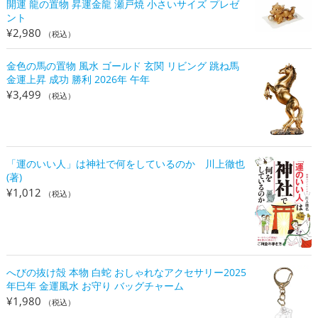
開運 龍の置物 昇運金龍 瀬戸焼 小さいサイズ プレゼ
ント
¥
2,980
（税込）
金色の馬の置物 風水 ゴールド 玄関 リビング 跳ね馬
金運上昇 成功 勝利 2026年 午年
¥
3,499
（税込）
「運のいい人」は神社で何をしているのか 川上徹也
(著)
¥
1,012
（税込）
へびの抜け殻 本物 白蛇 おしゃれなアクセサリー2025
年巳年 金運風水 お守り バッグチャーム
¥
1,980
（税込）