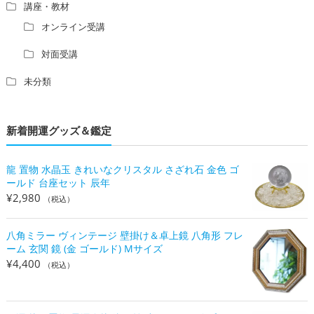
講座・教材
オンライン受講
対面受講
未分類
新着開運グッズ＆鑑定
龍 置物 水晶玉 きれいなクリスタル さざれ石 金色 ゴ
ールド 台座セット 辰年
¥
2,980
（税込）
八角ミラー ヴィンテージ 壁掛け＆卓上鏡 八角形 フレ
ーム 玄関 鏡 (金 ゴールド) Mサイズ
¥
4,400
（税込）