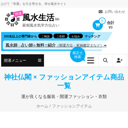
コ
て
『幸運』を引き寄せる、
幸せ風水サイト
ン
お問い合わせ
開運
風水生活
テ
.life
0
合計
家相風水気学方位占い
ン
¥0
ツ
200名以上の専門家から
マッチング
ご相談
ご依頼
お悩み
へ
風水師
占い師
無料
紹介
・
を
で
（開運方位・家相鑑定士など）➡
ス
鑑定士
検索
キ
開運メニュー
ッ
プ
神社仏閣 × ファッションアイテム商品
一覧
運が良くなる服装・開運ファッション・衣類
ホーム
/ ファッションアイテム