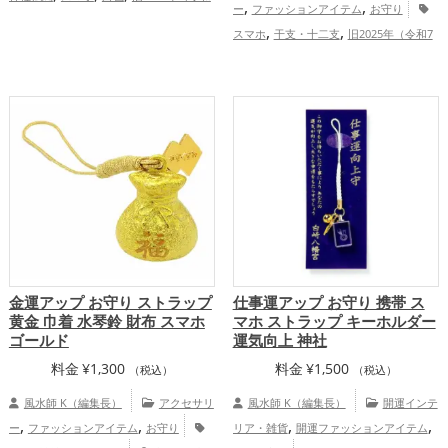
,
,
ー
ファッションアイテム
お守り
,
,
7年）
干支・十二支
蛇・巳年（みど
,
,
スマホ
干支・十二支
旧2025年（令和7
,
し）
山口県
中国地方
金運ア
,
,
,
,
年）
玄関
白色
神社仏閣
蛇・巳年
ップ
,
（みどし）
金運アップ
仕事運アッ
,
プ
健康運アップ
金運アップ お守り ストラップ
仕事運アップ お守り 携帯 ス
黄金 巾着 水琴鈴 財布 スマホ
マホ ストラップ キーホルダー
ゴールド
運気向上 神社
料金
¥
1,300
料金
¥
1,500
（税込）
（税込）
風水師 K（編集長）
アクセサリ
風水師 K（編集長）
開運インテ
,
,
,
,
ー
ファッションアイテム
お守り
リア・雑貨
開運ファッションアイテム