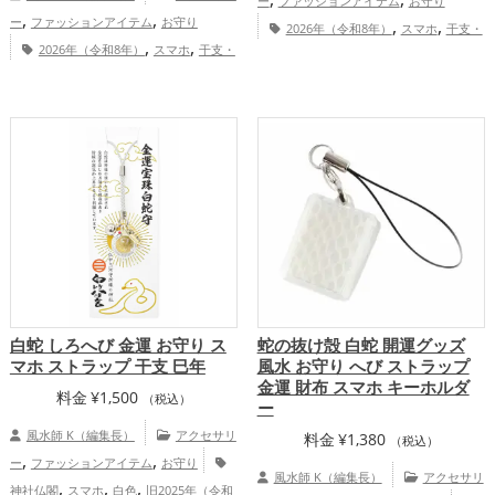
ー
ファッションアイテム
お守り
,
,
ー
ファッションアイテム
お守り
,
,
2026年（令和8年）
スマホ
干支・
,
,
2026年（令和8年）
スマホ
干支・
,
,
,
十二支
神社仏閣
金色
馬・午年（うま
,
,
,
十二支
神社仏閣
金色
馬・午年（うま
,
どし）
山口県
中国地方
金運
,
どし）
山口県
中国地方
恋愛
,
,
アップ
仕事運アップ
総合運・全体運ア
,
,
,
運アップ
結婚運アップ
金運アップ
仕
ップ
,
,
事運アップ
健康運アップ
家庭運・家族
,
運アップ
総合運・全体運アップ
白蛇 しろへび 金運 お守り ス
蛇の抜け殻 白蛇 開運グッズ
マホ ストラップ 干支 巳年
風水 お守り へび ストラップ
金運 財布 スマホ キーホルダ
料金
¥
1,500
（税込）
ー
風水師 K（編集長）
アクセサリ
料金
¥
1,380
（税込）
,
,
ー
ファッションアイテム
お守り
風水師 K（編集長）
アクセサリ
,
,
,
神社仏閣
スマホ
白色
旧2025年（令和