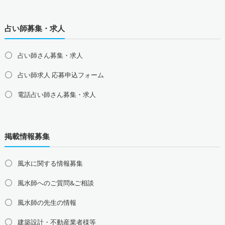
占い師募集・求人
占い師さん募集・求人
占い師求人 応募申込フォーム
電話占い師さん募集・求人
北海道の占い師募集・求人
道北の占い師募集・求人
道央の占い師募集・求人
掲載情報募集
道東の占い師募集・求人
道南の占い師募集・求人
東北地方の占い師募集・求人
風水に関する情報募集
青森県の占い師募集・求人
岩手県の占い師募集・求人
風水師へのご質問&ご相談
宮城県の占い師募集・求人
秋田県の占い師募集・求人
山形県の占い師募集・求人
福島県の占い師募集・求人
風水師の先生の情報
関東地方の占い師募集・求人
建築設計・不動産業者様等