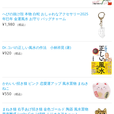
へびの抜け殻 本物 白蛇 おしゃれなアクセサリー2025
年巳年 金運風水 お守り バッグチャーム
¥
1,980
（税込）
Dr.コパの正しい風水の作法 小林祥晃 (著)
¥
920
（税込）
かわいい招き猫 ピンク 恋愛運アップ 風水置物 まねき
ねこ
¥
550
（税込）
まねき猫 右手あげ招き猫 金色ゴールド 陶器 風水置物
商売繁盛 Lucky Cat ご縁猫 ミリオネアキャット