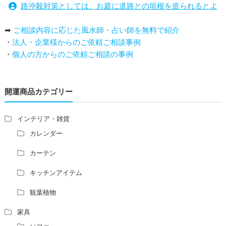
路沖殺対策としては、お庭に道路との垣根を造られるとよ
い
➡
ご相談内容に応じた風水師・占い師を無料で紹介
庭を広げると路沖殺（ろちゅうさつ）は防げますか？
・
法人・企業様からのご依頼ご相談事例
トイレ前室のドアの開け閉めについて
・
個人の方からのご依頼ご相談の事例
増築して家相の中心軸が変わると、鬼門の方角にあるトイ
レの位置はずれますか？
青澄杏樹 （アオスミアンジュ）先生からのご回答です。
開運商品カテゴリー
占い師さんは、幽霊を見たことがありますか？
家相風水の診断・鑑定料金や相場について
家相・風水の鑑定料金の相場が知りたい。
インテリア・雑貨
風水の流派について教えてください。
カレンダー
風水で個人の運勢を占う方法はありますか？
カーテン
風水師になるには、どんな勉強をすればいいですか？
キッチンアイテム
観葉植物
家具