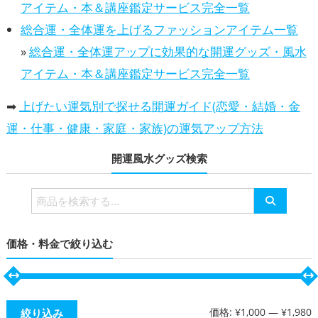
アイテム・本＆講座鑑定サービス完全一覧
総合運・全体運を上げるファッションアイテム一覧
»
総合運・全体運アップに効果的な開運グッズ・風水
アイテム・本＆講座鑑定サービス完全一覧
➡
上げたい運気別で探せる開運ガイド(恋愛・結婚・金
運・仕事・健康・家庭・家族)の運気アップ方法
開運風水グッズ検索
検
索
対
価格・料金で絞り込む
象:
価格:
¥1,000
—
¥1,980
絞り込み