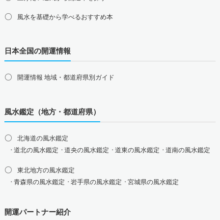
2026年干支の午・馬の開運グッズ
風水を基礎から学べるおすすめ本
風水最強、龍の開運グッズ
日本全国の開運情報
幸運を呼ぶ、かわいい招き猫
おめでたい七福神の縁起物
開運情報 地域・都道府県別ガイド
八卦鏡（八角形の鏡）ミラー
四神（青龍・朱雀・白虎・玄武）
風水鑑定（地方・都道府県）
北海道の風水鑑定
道北の風水鑑定
道央の風水鑑定
道東の風水鑑定
道南の風水鑑定
東北地方の風水鑑定
青森県の風水鑑定
岩手県の風水鑑定
宮城県の風水鑑定
秋田県の風水鑑定
山形県の風水鑑定
福島県の風水鑑定
開運パートナー紹介
関東地方の風水鑑定