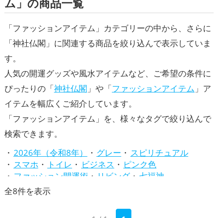
ム」の商品一覧
「ファッションアイテム」カテゴリーの中から、さらに
「神社仏閣」に関連する商品を絞り込んで表示していま
す。
人気の開運グッズや風水アイテムなど、ご希望の条件に
ぴったりの「
神社仏閣
」や「
ファッションアイテム
」ア
イテムを幅広くご紹介しています。
「ファッションアイテム」を、様々なタグで絞り込んで
検索できます。
2026年（令和8年）
グレー
スピリチュアル
スマホ
トイレ
ビジネス
ピンク色
ファッション開運術
リビング
七福神
八卦鏡（八角形の鏡）ミラー
四神（四獣）・五神獣
新
全8件を表示
寝室
干支・十二支
庭・バルコニー
招き猫
し
旧2024年（令和6年）
旧2025年（令和7年）