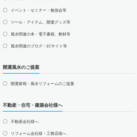
東京都の占い師募集・求人
神奈川県の占い師募集・求人
イベント・セミナー・勉強会等
埼玉県の占い師募集・求人
千葉県の占い師募集・求人
茨城県の占い師募集・求人
栃木県の占い師募集・求人
ツール・アイテム、開運グッズ等
群馬県の占い師募集・求人
風水関連の本・電子書籍、教材等
甲信越地方の占い師募集・求人
風水関連のブログ・ECサイト等
山梨県の占い師募集・求人
新潟県の占い師募集・求人
長野県の占い師募集・求人
開運風水のご提案
東海地方の占い師募集・求人
愛知県の占い師募集・求人
岐阜県の占い師募集・求人
三重県の占い師募集・求人
静岡県の占い師募集・求人
開運家相・風水リフォームのご提案
北陸地方の占い師募集・求人
富山県の占い師募集・求人
石川県の占い師募集・求人
不動産・住宅・建築会社様へ
福井県の占い師募集・求人
不動産会社様へ
関西地方の占い師募集・求人
大阪府の占い師募集・求人
兵庫県の占い師募集・求人
リフォーム会社様・工務店様へ