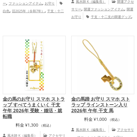
,
,
風水師 K（編集長）
開運アクセ
ー
ファッションアイテム
お守り
,
,
,
,
サリー
開運ファッションアイテム
開運
白色
旧2025年（令和7年）
干支・十二
,
,
,
お守り
干支・十二支の開運グッズ
支
蛇・巳年（みどし）
書斎・勉強部
,
,
,
,
蛇・巳年（みどし）の開運グッズ
神社仏
屋
神社仏閣
七福神
金運アップ
,
,
,
閣の開運グッズ
スマホの開運グッズ
金
仕事運アップ
総合運・全体運アップ
,
,
色の開運グッズ
白色の開運グッズ
旧
2025年（令和7年）の開運グッズ
山
,
,
口県
中国地方
恋愛運アップ
結婚
,
,
,
運アップ
金運アップ
仕事運アップ
健
,
,
康運アップ
家庭運・家族運アップ
総合
運・全体運アップ
金の馬のお守り スマホ ストラ
金の馬蹄 お守り スマホ スト
ップ すべてうまくいく 干支
ラップ ラインストーン入り
午年 2026年 受験・婚活・就
2026年 午年 干支 馬
転職
料金
¥
1,000
（税込）
料金
¥
1,300
（税込）
風水師 K（編集長）
アクセサリ
風水師 K（編集長）
アクセサリ
,
,