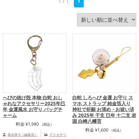
1 / 1
1
い
書斎・勉強部屋
玄関
瓢箪(ひょうたん)
白色
神社仏閣
統計学
緑色
美容
順
蛇・巳年（みどし）
赤色
金色
銀色
青色
飲食店
馬・午年（うまどし）
黄色
黒色
龍・辰年（たつどし）
へびの抜け殻 本物 白蛇 おし
白蛇 しろへび 金運 お守り ス
ゃれなアクセサリー2025年巳
マホ ストラップ 純金箔入り
年 金運風水 お守り バッグチ
神社で祈願 お清め・お祓い済
ャーム
み 2025年 干支 巳年 十二支 岩
国 白崎八幡宮
料金
¥
1,980
（税込）
料金
¥
1,600
（税込）
風水師 K（編集長）
アクセサリ