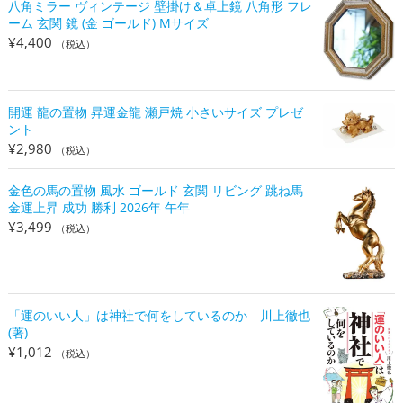
八角ミラー ヴィンテージ 壁掛け＆卓上鏡 八角形 フレ
ーム 玄関 鏡 (金 ゴールド) Mサイズ
¥
4,400
（税込）
開運 龍の置物 昇運金龍 瀬戸焼 小さいサイズ プレゼ
ント
¥
2,980
（税込）
金色の馬の置物 風水 ゴールド 玄関 リビング 跳ね馬
金運上昇 成功 勝利 2026年 午年
¥
3,499
（税込）
「運のいい人」は神社で何をしているのか 川上徹也
(著)
¥
1,012
（税込）