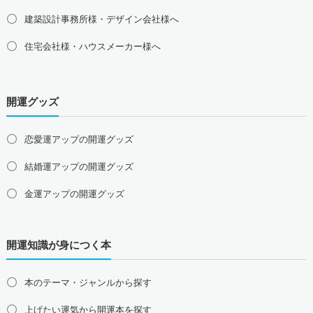
京都府の占い師募集・求人
滋賀県の占い師募集・求人
建築設計事務所様・デザイン会社様へ
奈良県の占い師募集・求人
和歌山県の占い師募集・求人
住宅会社様・ハウスメーカー様へ
中国地方の占い師募集・求人
島根県の占い師募集・求人
鳥取県の占い師募集・求人
岡山県の占い師募集・求人
広島県の占い師募集・求人
開運グッズ
山口県の占い師募集・求人
四国地方の占い師募集・求人
恋愛運アップの開運グッズ
徳島県の占い師募集・求人
香川県の占い師募集・求人
結婚運アップの開運グッズ
愛媛県の占い師募集・求人
高知県の占い師募集・求人
金運アップの開運グッズ
九州地方の占い師募集・求人
福岡県の占い師募集・求人
佐賀県の占い師募集・求人
仕事運アップの開運グッズ
長崎県の占い師募集・求人
熊本県の占い師募集・求人
開運知識が身につく本
健康運アップの開運グッズ
大分県の占い師募集・求人
宮崎県の占い師募集・求人
鹿児島県の占い師募集・求人
沖縄県の占い師募集・求人
家庭運・家族運アップの開運グッズ
本のテーマ・ジャンルから探す
総合運・全体運アップの開運グッズ
上げたい運気から開運本を探す