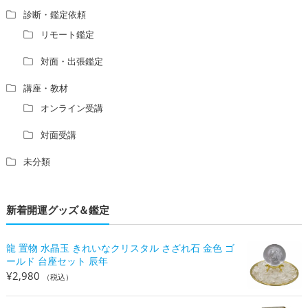
診断・鑑定依頼
リモート鑑定
対面・出張鑑定
講座・教材
オンライン受講
対面受講
未分類
新着開運グッズ＆鑑定
龍 置物 水晶玉 きれいなクリスタル さざれ石 金色 ゴ
ールド 台座セット 辰年
¥
2,980
（税込）