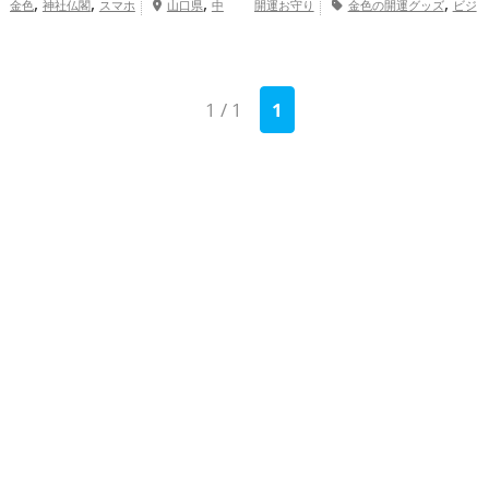
,
,
,
,
金色
神社仏閣
スマホ
山口県
中
開運お守り
金色の開運グッズ
ビジ
,
,
国地方
金運アップ
総合運・全体運
ネスの開運グッズ
神社仏閣の開運グッ
,
,
アップ
ズ
スマホの開運グッズ
山口県
中
,
国地方
金運アップ
仕事運アップ
1 / 1
1