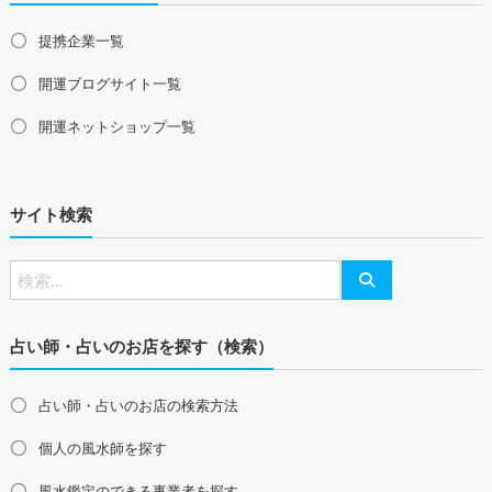
東京都の風水鑑定
神奈川県の風水鑑定
埼玉県の風水鑑定
提携企業一覧
千葉県の風水鑑定
茨城県の風水鑑定
栃木県の風水鑑定
群馬県の風水鑑定
開運ブログサイト一覧
甲信越地方の風水鑑定
開運ネットショップ一覧
山梨県の風水鑑定
新潟県の風水鑑定
長野県の風水鑑定
東海地方の風水鑑定
サイト検索
愛知県の風水鑑定
岐阜県の風水鑑定
三重県の風水鑑定
静岡県の風水鑑定
北陸地方の風水鑑定
富山県の風水鑑定
石川県の風水鑑定
福井県の風水鑑定
占い師・占いのお店を探す（検索）
関西地方の風水鑑定
大阪府の風水鑑定
兵庫県の風水鑑定
京都府の風水鑑定
占い師・占いのお店の検索方法
滋賀県の風水鑑定
奈良県の風水鑑定
和歌山県の風水鑑定
個人の風水師を探す
中国地方の風水鑑定
島根県の風水鑑定
鳥取県の風水鑑定
岡山県の風水鑑定
風水鑑定のできる事業者を探す