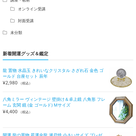
オンライン受講
対面受講
未分類
新着開運グッズ＆鑑定
龍 置物 水晶玉 きれいなクリスタル さざれ石 金色 ゴ
ールド 台座セット 辰年
¥
2,980
（税込）
八角ミラー ヴィンテージ 壁掛け＆卓上鏡 八角形 フレ
ーム 玄関 鏡 (金 ゴールド) Mサイズ
¥
4,400
（税込）
開運 龍の置物 昇運金龍 瀬戸焼 小さいサイズ プレゼ