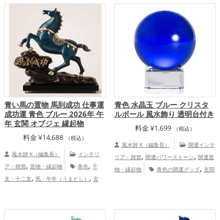
,
運アップ
庭運・家族運アップ
総合運・全体運アッ
プ
青い馬の置物 馬到成功 仕事運
青色 水晶玉 ブルー クリスタ
成功運 青色 ブルー 2026年 午
ルボール 風水飾り 透明台付き
年 玄関 オブジェ 縁起物
料金
¥
1,699
（税込）
料金
¥
14,688
（税込）
風水師 K（編集長）
開運インテ
風水師 K（編集長）
インテリ
,
,
リア・雑貨
開運パワーストーン
開運置
,
,
ア・雑貨
置物・縁起物
青色
干
,
物・縁起物
青色の開運グッズ
玄関
,
,
支・十二支
馬・午年（うまどし）
玄
,
の開運グッズ
リビングの開運グッズ
,
,
,
関
リビング
ビジネス
オフィス・事務
,
仕事運アップ
家庭運・家族運アッ
,
,
所
店舗
2026年（令和8年）
金運
,
プ
総合運・全体運アップ
,
,
アップ
仕事運アップ
家庭運・家族運ア