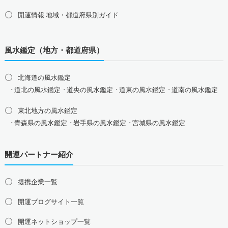
おめでたい七福神の縁起物
開運情報 地域・都道府県別ガイド
八卦鏡（八角形の鏡）ミラー
四神（青龍・朱雀・白虎・玄武）
風水鑑定（地方・都道府県）
北海道の風水鑑定
道北の風水鑑定
道央の風水鑑定
道東の風水鑑定
道南の風水鑑定
東北地方の風水鑑定
青森県の風水鑑定
岩手県の風水鑑定
宮城県の風水鑑定
秋田県の風水鑑定
山形県の風水鑑定
福島県の風水鑑定
開運パートナー紹介
関東地方の風水鑑定
東京都の風水鑑定
神奈川県の風水鑑定
埼玉県の風水鑑定
提携企業一覧
千葉県の風水鑑定
茨城県の風水鑑定
栃木県の風水鑑定
群馬県の風水鑑定
開運ブログサイト一覧
甲信越地方の風水鑑定
開運ネットショップ一覧