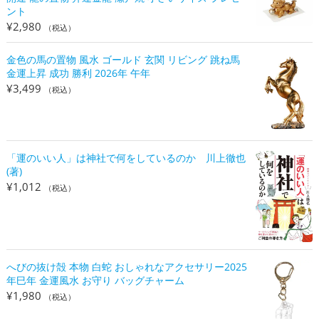
ント
¥
2,980
（税込）
金色の馬の置物 風水 ゴールド 玄関 リビング 跳ね馬
金運上昇 成功 勝利 2026年 午年
¥
3,499
（税込）
「運のいい人」は神社で何をしているのか 川上徹也
(著)
¥
1,012
（税込）
へびの抜け殻 本物 白蛇 おしゃれなアクセサリー2025
年巳年 金運風水 お守り バッグチャーム
¥
1,980
（税込）