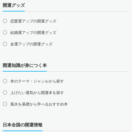
開運グッズ
山口県の占い師募集・求人
四国地方の占い師募集・求人
恋愛運アップの開運グッズ
徳島県の占い師募集・求人
香川県の占い師募集・求人
結婚運アップの開運グッズ
愛媛県の占い師募集・求人
高知県の占い師募集・求人
金運アップの開運グッズ
九州地方の占い師募集・求人
福岡県の占い師募集・求人
佐賀県の占い師募集・求人
仕事運アップの開運グッズ
長崎県の占い師募集・求人
熊本県の占い師募集・求人
開運知識が身につく本
健康運アップの開運グッズ
大分県の占い師募集・求人
宮崎県の占い師募集・求人
鹿児島県の占い師募集・求人
沖縄県の占い師募集・求人
家庭運・家族運アップの開運グッズ
本のテーマ・ジャンルから探す
総合運・全体運アップの開運グッズ
上げたい運気から開運本を探す
2026年干支の午・馬の開運グッズ
風水を基礎から学べるおすすめ本
風水最強、龍の開運グッズ
日本全国の開運情報
幸運を呼ぶ、かわいい招き猫