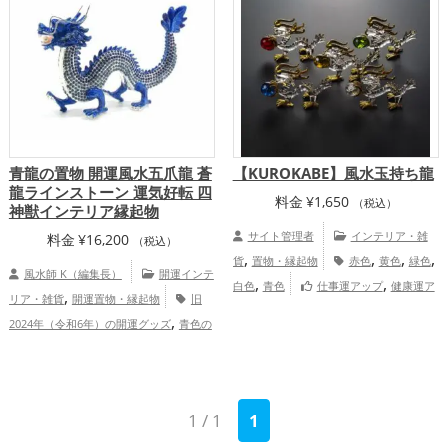
,
,
運グッズ
恋愛運アップ
結婚運アッ
二支の開運グッズ
恋愛運アップ
金
,
,
,
,
,
,
プ
金運アップ
仕事運アップ
健康運ア
運アップ
仕事運アップ
健康運アップ
,
ップ
家庭運・家族運アップ
家庭運・家族運アップ
青龍の置物 開運風水五爪龍 蒼
【KUROKABE】風水玉持ち龍
龍ラインストーン 運気好転 四
料金
¥
1,650
（税込）
神獣インテリア縁起物
サイト管理者
インテリア・雑
料金
¥
16,200
（税込）
,
,
,
,
貨
置物・縁起物
赤色
黄色
緑色
風水師 K（編集長）
開運インテ
,
,
白色
青色
仕事運アップ
健康運ア
,
リア・雑貨
開運置物・縁起物
旧
ップ
黒壁スクエア オンラインショ
,
2024年（令和6年）の開運グッズ
青色の
ップ
,
,
開運グッズ
干支・十二支の開運グッズ
,
龍・辰年（たつどし）の開運グッズ
四神
（四獣）・五神獣の開運グッズ
金
1 / 1
1
,
運アップ
仕事運アップ