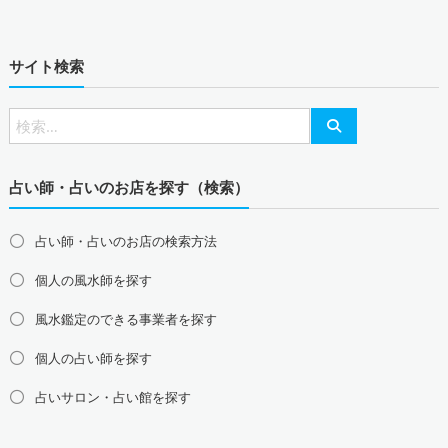
山梨県の風水鑑定
新潟県の風水鑑定
長野県の風水鑑定
東海地方の風水鑑定
サイト検索
愛知県の風水鑑定
岐阜県の風水鑑定
三重県の風水鑑定
静岡県の風水鑑定
北陸地方の風水鑑定
富山県の風水鑑定
石川県の風水鑑定
福井県の風水鑑定
占い師・占いのお店を探す（検索）
関西地方の風水鑑定
大阪府の風水鑑定
兵庫県の風水鑑定
京都府の風水鑑定
占い師・占いのお店の検索方法
滋賀県の風水鑑定
奈良県の風水鑑定
和歌山県の風水鑑定
個人の風水師を探す
中国地方の風水鑑定
島根県の風水鑑定
鳥取県の風水鑑定
岡山県の風水鑑定
風水鑑定のできる事業者を探す
広島県の風水鑑定
山口県の風水鑑定
個人の占い師を探す
四国地方の風水鑑定
占いサロン・占い館を探す
徳島県の風水鑑定
香川県の風水鑑定
愛媛県の風水鑑定
高知県の風水鑑定