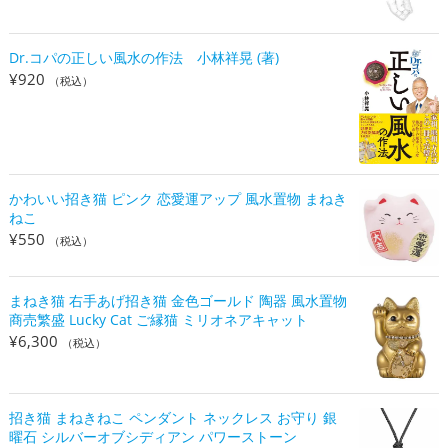
Dr.コパの正しい風水の作法 小林祥晃 (著)
¥
920
（税込）
かわいい招き猫 ピンク 恋愛運アップ 風水置物 まねき
ねこ
¥
550
（税込）
まねき猫 右手あげ招き猫 金色ゴールド 陶器 風水置物
商売繁盛 Lucky Cat ご縁猫 ミリオネアキャット
¥
6,300
（税込）
招き猫 まねきねこ ペンダント ネックレス お守り 銀
曜石 シルバーオブシディアン パワーストーン