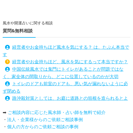
風水や開運占いに関する相談
質問&無料相談
経営者やお金持ちほど風水を気にする？ は、たぶん本当で
す
経営者やお金持ちほど、風水を気にするって本当ですか？
中国伝統風水では鬼門にトイレがあることが問題ではな
く、家全体の間取りから、どこに位置しているのかが大切
トイレのドアも前室のドアも、悪い気が漏れないように必
ず閉める
路沖殺対策としては、お庭に道路との垣根を造られるとよ
い
➡
ご相談内容に応じた風水師・占い師を無料で紹介
庭を広げると路沖殺（ろちゅうさつ）は防げますか？
・
法人・企業様からのご依頼ご相談事例
トイレ前室のドアの開け閉めについて
・
個人の方からのご依頼ご相談の事例
増築して家相の中心軸が変わると、鬼門の方角にあるトイ