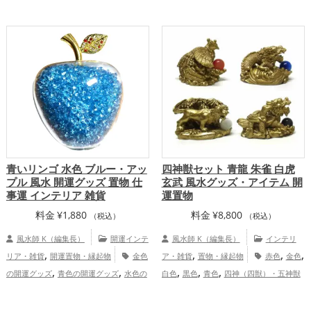
康運アップ
運・全体運アップ
青いリンゴ 水色 ブルー・アッ
四神獣セット 青龍 朱雀 白虎
プル 風水 開運グッズ 置物 仕
玄武 風水グッズ・アイテム 開
事運 インテリア 雑貨
運置物
料金
¥
1,880
料金
¥
8,800
（税込）
（税込）
風水師 K（編集長）
開運インテ
風水師 K（編集長）
インテリ
,
,
,
,
リア・雑貨
開運置物・縁起物
金色
ア・雑貨
置物・縁起物
赤色
金色
,
,
,
,
,
の開運グッズ
青色の開運グッズ
水色の
白色
黒色
青色
四神（四獣）・五神獣
,
,
,
,
開運グッズ
玄関の開運グッズ
りんごの
恋愛運アップ
結婚運アップ
金運
,
,
,
,
開運グッズ
美容の開運グッズ
仕事
アップ
仕事運アップ
健康運アップ
家