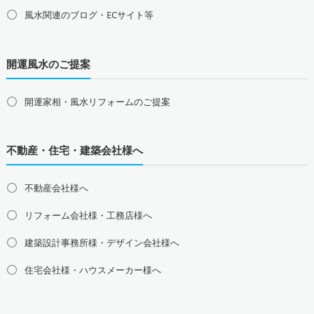
甲信越地方の占い師募集・求人
風水関連のブログ・ECサイト等
山梨県の占い師募集・求人
新潟県の占い師募集・求人
長野県の占い師募集・求人
開運風水のご提案
東海地方の占い師募集・求人
愛知県の占い師募集・求人
岐阜県の占い師募集・求人
三重県の占い師募集・求人
静岡県の占い師募集・求人
開運家相・風水リフォームのご提案
北陸地方の占い師募集・求人
富山県の占い師募集・求人
石川県の占い師募集・求人
不動産・住宅・建築会社様へ
福井県の占い師募集・求人
不動産会社様へ
関西地方の占い師募集・求人
大阪府の占い師募集・求人
兵庫県の占い師募集・求人
リフォーム会社様・工務店様へ
京都府の占い師募集・求人
滋賀県の占い師募集・求人
建築設計事務所様・デザイン会社様へ
奈良県の占い師募集・求人
和歌山県の占い師募集・求人
住宅会社様・ハウスメーカー様へ
中国地方の占い師募集・求人
島根県の占い師募集・求人
鳥取県の占い師募集・求人
岡山県の占い師募集・求人
広島県の占い師募集・求人