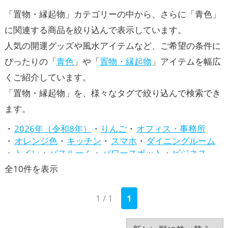
「置物・縁起物」カテゴリーの中から、さらに「青色」
に関連する商品を絞り込んで表示しています。
人気の開運グッズや風水アイテムなど、ご希望の条件に
ぴったりの「
青色
」や「
置物・縁起物
」アイテムを幅広
くご紹介しています。
「置物・縁起物」を、様々なタグで絞り込んで検索でき
ます。
2026年（令和8年）
りんご
オフィス・事務所
オレンジ色
キッチン
スマホ
ダイニングルーム
トイレ
バスルーム
パワースポット
ビジネス
ピンク色
ベージュ
リビング
七福神
新
全10件を表示
兎・卯年（うどし）
八卦鏡（八角形の鏡）ミラー
し
四神（四獣）・五神獣
寝室
干支・十二支
店舗
1 / 1
1
い
庭・バルコニー
心理学
招き猫
旧2024年（令和6年）
旧2025年（令和7年）
順
書斎・勉強部屋
梟(ふくろう)
水色