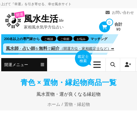
コ
て
『幸運』を引き寄せる、
幸せ風水サイト
ン
お問い合わせ
開運
風水生活
テ
.life
0
合計
家相風水気学方位占い
ン
¥0
ツ
200名以上の専門家から
マッチング
ご相談
ご依頼
お悩み
へ
風水師
占い師
無料
紹介
・
を
で
（開運方位・家相鑑定士など）➡
ス
鑑定士
検索
キ
開運メニュー
ッ
プ
青色 × 置物・縁起物商品一覧
風水置物・運が良くなる縁起物
ホーム
/ 置物・縁起物