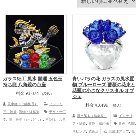
猿・申年（さるどし）
玄関
瓢箪(ひょうたん)
白色
神社仏閣
紫色
緑色
美容
茶色
蛇・巳年（みどし）
蛙(カエル)
赤色
透明
金色
銀色
青色
飲食店
馬・午年（うまどし）
黄色
黒色
龍・辰年（たつどし）
ガラス細工 風水 開運 五色玉
青いバラの花 ガラスの風水置
持ち龍 八角鏡の台座
物 ブルーローズ 薔薇の花束と
花瓶の小さなクリスタル オブ
料金
¥
3,074
（税込）
ジェ
風水師 K（編集長）
インテリ
料金
¥
3,499
（税込）
,
ア・雑貨
置物・縁起物
干支・十二
風水師 K（編集長）
インテリ
,
,
支
龍・辰年（たつどし）
八卦鏡（八角
,
,
,
ア・雑貨
置物・縁起物
青色
玄関
,
,
,
,
,
形の鏡）ミラー
赤色
黄色
緑色
白色
,
,
リビング
飲食店
恋愛運アップ
仕
,
,
青色
金運アップ
仕事運アップ
健
,
,
事運アップ
家庭運・家族運アップ
総合