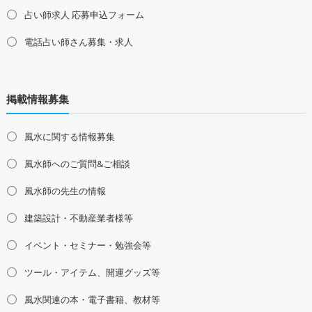
占い師求人 応募申込フォーム
電話占い師さん募集・求人
北海道の占い師募集・求人
道北の占い師募集・求人
道央の占い師募集・求人
掲載情報募集
道東の占い師募集・求人
道南の占い師募集・求人
東北地方の占い師募集・求人
風水に関する情報募集
青森県の占い師募集・求人
岩手県の占い師募集・求人
風水師へのご質問&ご相談
宮城県の占い師募集・求人
秋田県の占い師募集・求人
山形県の占い師募集・求人
福島県の占い師募集・求人
風水師の先生の情報
関東地方の占い師募集・求人
建築設計・不動産業者様等
東京都の占い師募集・求人
神奈川県の占い師募集・求人
イベント・セミナー・勉強会等
埼玉県の占い師募集・求人
千葉県の占い師募集・求人
茨城県の占い師募集・求人
栃木県の占い師募集・求人
ツール・アイテム、開運グッズ等
群馬県の占い師募集・求人
風水関連の本・電子書籍、教材等