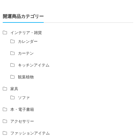
レの位置はずれますか？
青澄杏樹 （アオスミアンジュ）先生からのご回答です。
開運商品カテゴリー
占い師さんは、幽霊を見たことがありますか？
家相風水の診断・鑑定料金や相場について
家相・風水の鑑定料金の相場が知りたい。
インテリア・雑貨
風水の流派について教えてください。
カレンダー
風水で個人の運勢を占う方法はありますか？
カーテン
風水師になるには、どんな勉強をすればいいですか？
キッチンアイテム
観葉植物
家具
ソファ
本・電子書籍
アクセサリー
ファッションアイテム