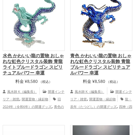
,
ップ
総合運・全体運アップ
水色 かわいい龍の置物 おしゃ
青色 かわいい龍の置物 おしゃ
れな虹色クリスタル装飾 青龍
れな虹色クリスタル装飾 青龍
ライトブルードラゴン スピリ
ブルードラゴン スピリチュア
チュアルパワー 幸運
ルパワー 幸運
料金
¥
8,580
料金
¥
8,580
（税込）
（税込）
風水師 K（編集長）
開運インテ
風水師 K（編集長）
開運インテ
,
,
リア・雑貨
開運置物・縁起物
旧
リア・雑貨
開運置物・縁起物
龍・
,
,
2024年（令和6年）の開運グッズ
青色の
辰年（たつどし）の開運グッズ
四神（四
,
,
,
開運グッズ
水色の開運グッズ
干支・十
獣）・五神獣の開運グッズ
書斎・勉強部
,
,
二支の開運グッズ
龍・辰年（たつどし）
屋の開運グッズ
旧2024年（令和6年）の
,
,
,
の開運グッズ
四神（四獣）・五神獣の開
開運グッズ
青色の開運グッズ
干支・十