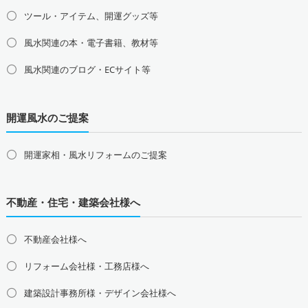
茨城県の占い師募集・求人
栃木県の占い師募集・求人
ツール・アイテム、開運グッズ等
群馬県の占い師募集・求人
風水関連の本・電子書籍、教材等
甲信越地方の占い師募集・求人
風水関連のブログ・ECサイト等
山梨県の占い師募集・求人
新潟県の占い師募集・求人
長野県の占い師募集・求人
開運風水のご提案
東海地方の占い師募集・求人
愛知県の占い師募集・求人
岐阜県の占い師募集・求人
三重県の占い師募集・求人
静岡県の占い師募集・求人
開運家相・風水リフォームのご提案
北陸地方の占い師募集・求人
富山県の占い師募集・求人
石川県の占い師募集・求人
不動産・住宅・建築会社様へ
福井県の占い師募集・求人
不動産会社様へ
関西地方の占い師募集・求人
大阪府の占い師募集・求人
兵庫県の占い師募集・求人
リフォーム会社様・工務店様へ
京都府の占い師募集・求人
滋賀県の占い師募集・求人
建築設計事務所様・デザイン会社様へ
奈良県の占い師募集・求人
和歌山県の占い師募集・求人