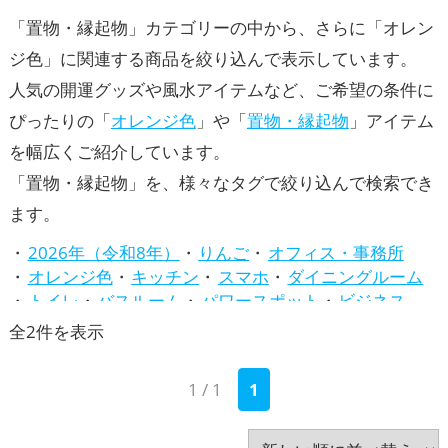
「置物・縁起物」カテゴリーの中から、さらに「オレン
ジ色」に関連する商品を絞り込んで表示しています。
人気の開運グッズや風水アイテムなど、ご希望の条件に
ぴったりの「
オレンジ色
」や「
置物・縁起物
」アイテム
を幅広くご紹介しています。
「置物・縁起物」を、様々なタグで絞り込んで検索でき
ます。
2026年（令和8年）
りんご
オフィス・事務所
オレンジ色
キッチン
スマホ
ダイニングルーム
トイレ
バスルーム
パワースポット
ビジネス
ピンク色
ベージュ
リビング
七福神
新
全2件を表示
兎・卯年（うどし）
八卦鏡（八角形の鏡）ミラー
し
四神（四獣）・五神獣
寝室
干支・十二支
店舗
1 / 1
1
い
庭・バルコニー
心理学
招き猫
旧2024年（令和6年）
旧2025年（令和7年）
順
書斎・勉強部屋
梟(ふくろう)
水色