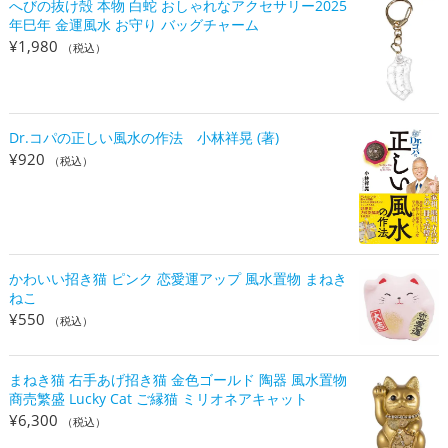
へびの抜け殻 本物 白蛇 おしゃれなアクセサリー2025
年巳年 金運風水 お守り バッグチャーム
¥
1,980
（税込）
Dr.コパの正しい風水の作法 小林祥晃 (著)
¥
920
（税込）
かわいい招き猫 ピンク 恋愛運アップ 風水置物 まねき
ねこ
¥
550
（税込）
まねき猫 右手あげ招き猫 金色ゴールド 陶器 風水置物
商売繁盛 Lucky Cat ご縁猫 ミリオネアキャット
¥
6,300
（税込）