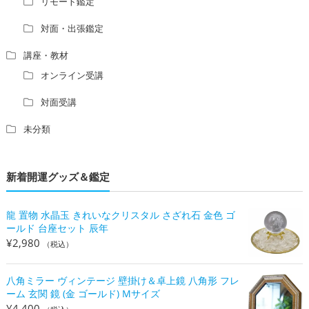
リモート鑑定
対面・出張鑑定
講座・教材
オンライン受講
対面受講
未分類
新着開運グッズ＆鑑定
龍 置物 水晶玉 きれいなクリスタル さざれ石 金色 ゴ
ールド 台座セット 辰年
¥
2,980
（税込）
八角ミラー ヴィンテージ 壁掛け＆卓上鏡 八角形 フレ
ーム 玄関 鏡 (金 ゴールド) Mサイズ
¥
4,400