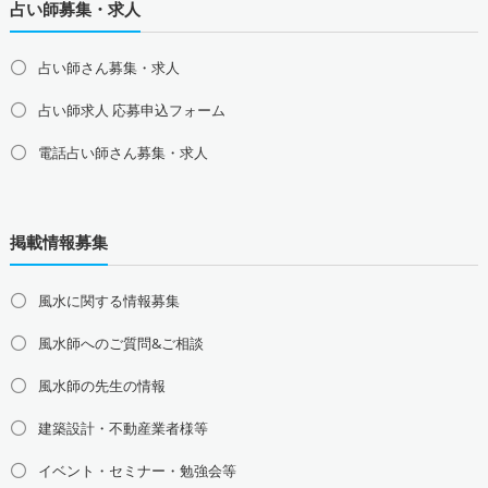
占い師募集・求人
占い師さん募集・求人
占い師求人 応募申込フォーム
電話占い師さん募集・求人
北海道の占い師募集・求人
道北の占い師募集・求人
道央の占い師募集・求人
掲載情報募集
道東の占い師募集・求人
道南の占い師募集・求人
東北地方の占い師募集・求人
風水に関する情報募集
青森県の占い師募集・求人
岩手県の占い師募集・求人
風水師へのご質問&ご相談
宮城県の占い師募集・求人
秋田県の占い師募集・求人
山形県の占い師募集・求人
福島県の占い師募集・求人
風水師の先生の情報
関東地方の占い師募集・求人
建築設計・不動産業者様等
東京都の占い師募集・求人
神奈川県の占い師募集・求人
イベント・セミナー・勉強会等
埼玉県の占い師募集・求人
千葉県の占い師募集・求人