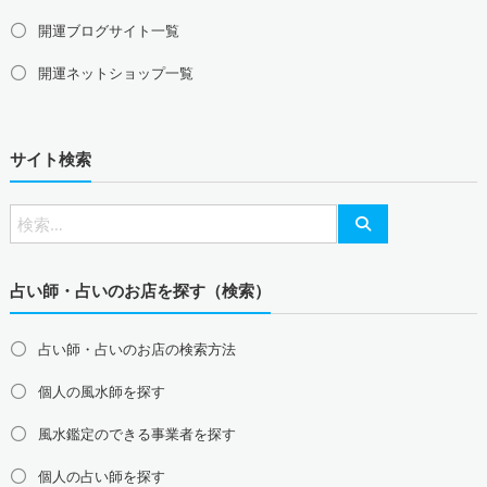
群馬県の風水鑑定
開運ブログサイト一覧
甲信越地方の風水鑑定
開運ネットショップ一覧
山梨県の風水鑑定
新潟県の風水鑑定
長野県の風水鑑定
東海地方の風水鑑定
サイト検索
愛知県の風水鑑定
岐阜県の風水鑑定
三重県の風水鑑定
静岡県の風水鑑定
北陸地方の風水鑑定
富山県の風水鑑定
石川県の風水鑑定
福井県の風水鑑定
占い師・占いのお店を探す（検索）
関西地方の風水鑑定
大阪府の風水鑑定
兵庫県の風水鑑定
京都府の風水鑑定
占い師・占いのお店の検索方法
滋賀県の風水鑑定
奈良県の風水鑑定
和歌山県の風水鑑定
個人の風水師を探す
中国地方の風水鑑定
島根県の風水鑑定
鳥取県の風水鑑定
岡山県の風水鑑定
風水鑑定のできる事業者を探す
広島県の風水鑑定
山口県の風水鑑定
個人の占い師を探す