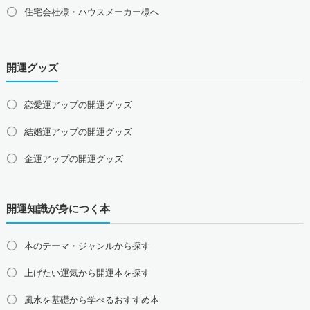
住宅会社様・ハウスメーカー様へ
中国地方の占い師募集・求人
島根県の占い師募集・求人
鳥取県の占い師募集・求人
岡山県の占い師募集・求人
広島県の占い師募集・求人
開運グッズ
山口県の占い師募集・求人
四国地方の占い師募集・求人
恋愛運アップの開運グッズ
徳島県の占い師募集・求人
香川県の占い師募集・求人
結婚運アップの開運グッズ
愛媛県の占い師募集・求人
高知県の占い師募集・求人
金運アップの開運グッズ
九州地方の占い師募集・求人
福岡県の占い師募集・求人
佐賀県の占い師募集・求人
仕事運アップの開運グッズ
長崎県の占い師募集・求人
熊本県の占い師募集・求人
開運知識が身につく本
健康運アップの開運グッズ
大分県の占い師募集・求人
宮崎県の占い師募集・求人
鹿児島県の占い師募集・求人
沖縄県の占い師募集・求人
家庭運・家族運アップの開運グッズ
本のテーマ・ジャンルから探す
総合運・全体運アップの開運グッズ
上げたい運気から開運本を探す
2026年干支の午・馬の開運グッズ
風水を基礎から学べるおすすめ本