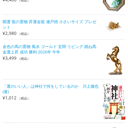
（税込）
開運 龍の置物 昇運金龍 瀬戸焼 小さいサイズ プレゼ
ント
¥
2,980
（税込）
金色の馬の置物 風水 ゴールド 玄関 リビング 跳ね馬
金運上昇 成功 勝利 2026年 午年
¥
3,499
（税込）
「運のいい人」は神社で何をしているのか 川上徹也
(著)
¥
1,012
（税込）