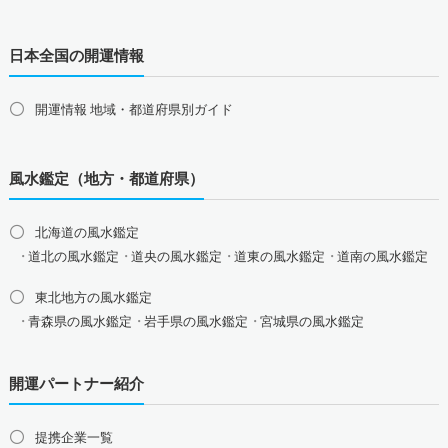
風水最強、龍の開運グッズ
日本全国の開運情報
幸運を呼ぶ、かわいい招き猫
おめでたい七福神の縁起物
開運情報 地域・都道府県別ガイド
八卦鏡（八角形の鏡）ミラー
四神（青龍・朱雀・白虎・玄武）
風水鑑定（地方・都道府県）
北海道の風水鑑定
道北の風水鑑定
道央の風水鑑定
道東の風水鑑定
道南の風水鑑定
東北地方の風水鑑定
青森県の風水鑑定
岩手県の風水鑑定
宮城県の風水鑑定
秋田県の風水鑑定
山形県の風水鑑定
福島県の風水鑑定
開運パートナー紹介
関東地方の風水鑑定
東京都の風水鑑定
神奈川県の風水鑑定
埼玉県の風水鑑定
提携企業一覧
千葉県の風水鑑定
茨城県の風水鑑定
栃木県の風水鑑定