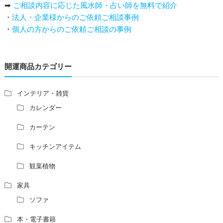
➡
ご相談内容に応じた風水師・占い師を無料で紹介
庭を広げると路沖殺（ろちゅうさつ）は防げますか？
・
法人・企業様からのご依頼ご相談事例
トイレ前室のドアの開け閉めについて
・
個人の方からのご依頼ご相談の事例
増築して家相の中心軸が変わると、鬼門の方角にあるトイ
レの位置はずれますか？
青澄杏樹 （アオスミアンジュ）先生からのご回答です。
開運商品カテゴリー
占い師さんは、幽霊を見たことがありますか？
家相風水の診断・鑑定料金や相場について
家相・風水の鑑定料金の相場が知りたい。
インテリア・雑貨
風水の流派について教えてください。
カレンダー
風水で個人の運勢を占う方法はありますか？
カーテン
風水師になるには、どんな勉強をすればいいですか？
キッチンアイテム
観葉植物
家具
ソファ
本・電子書籍