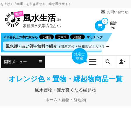
コ
上げて
『幸運』を引き寄せる、
幸せ風水サイト
ン
お問い合わせ
開運
風水生活
テ
.life
0
合計
家相風水気学方位占い
ン
¥0
ツ
200名以上の専門家から
マッチング
ご相談
ご依頼
お悩み
へ
風水師
占い師
無料
紹介
・
を
で
（開運方位・家相鑑定士など）➡
ス
鑑定士
検索
キ
開運メニュー
ッ
プ
オレンジ色 × 置物・縁起物商品一覧
風水置物・運が良くなる縁起物
ホーム
/ 置物・縁起物