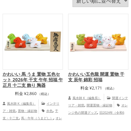
猿・申年（さるどし）
玄関
瓢箪(ひょうたん)
白色
神社仏閣
紫色
緑色
美容
茶色
蛇・巳年（みどし）
蛙(カエル)
赤色
透明
金色
銀色
青色
飲食店
馬・午年（うまどし）
黄色
黒色
龍・辰年（たつどし）
かわいい 馬 うま 置物 五色セ
かわいい五色龍 開運 置物 干
ット 2026年 干支 午年 招福 午
支 辰年 錦彩 招福
正月 十二支 飾り 陶器
料金
¥
2,171
（税込）
料金
¥
2,860
（税込）
風水師 K（編集長）
開運インテ
風水師 K（編集長）
インテリ
,
リア・雑貨
開運置物・縁起物
オレ
,
,
ア・雑貨
置物・縁起物
水色
干
,
ンジ色の開運グッズ
旧2024年（令和6
,
,
支・十二支
馬・午年（うまどし）
オレ
,
,
年）の開運グッズ
赤色の開運グッズ
緑
,
,
,
ンジ色
玄関
オフィス・事務所
2026年
,
,
色の開運グッズ
白色の開運グッズ
干