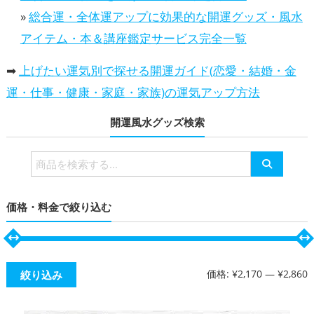
»
総合運・全体運アップに効果的な開運グッズ・風水
アイテム・本＆講座鑑定サービス完全一覧
➡
上げたい運気別で探せる開運ガイド(恋愛・結婚・金
運・仕事・健康・家庭・家族)の運気アップ方法
開運風水グッズ検索
検
索
対
価格・料金で絞り込む
象:
価格:
¥2,170
—
¥2,860
絞り込み