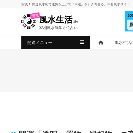
コ
実践！
開運風水術
で
運気を上げて
『幸運』を引き寄せる、
幸せ風水サイト
ン
2
開運
風水生活
テ
.life
ン
家相風水気学方位占い
ツ
へ
開運メニュー
風水生活
ス
キ
ッ
プ