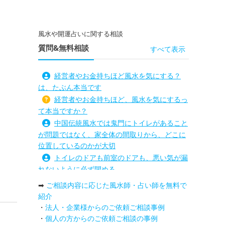
風水や開運占いに関する相談
質問&無料相談
すべて表示
経営者やお金持ちほど風水を気にする？
は、たぶん本当です
経営者やお金持ちほど、風水を気にするっ
て本当ですか？
中国伝統風水では鬼門にトイレがあること
が問題ではなく、家全体の間取りから、どこに
位置しているのかが大切
トイレのドアも前室のドアも、悪い気が漏
れないように必ず閉める
路沖殺対策としては、お庭に道路との垣根
➡
ご相談内容に応じた風水師・占い師を無料で
を造られるとよい
紹介
庭を広げると路沖殺（ろちゅうさつ）は防
・
法人・企業様からのご依頼ご相談事例
げますか？
・
個人の方からのご依頼ご相談の事例