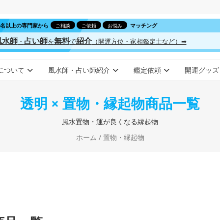
00名以上の専門家から
マッチング
ご相談
ご依頼
お悩み
風水師
占い師
無料
紹介
・
を
で
（開運方位・家相鑑定士など）➡
について
風水師・占い師紹介
鑑定依頼
開運グッズ
透明 × 置物・縁起物商品一覧
風水置物・運が良くなる縁起物
ホーム
/ 置物・縁起物