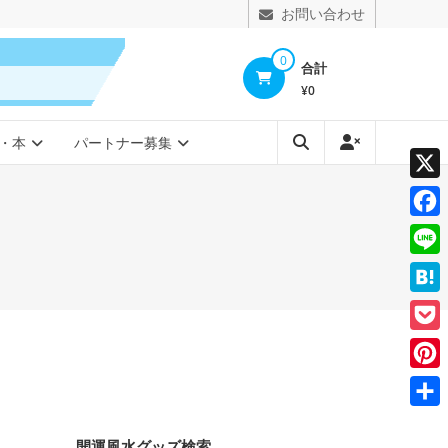
お問い合わせ
0
合計
¥0
・本
パートナー募集
X
Face
Line
Hate
Pocke
Pinte
共
開運風水グッズ検索