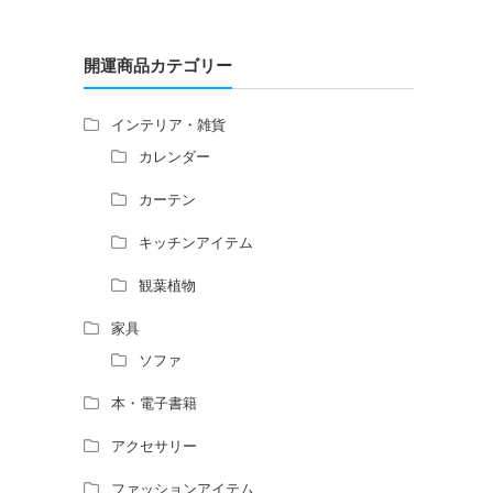
トイレ前室のドアの開け閉めについて
増築して家相の中心軸が変わると、鬼門の
方角にあるトイレの位置はずれますか？
開運商品カテゴリー
青澄杏樹 （アオスミアンジュ）先生から
のご回答です。
インテリア・雑貨
占い師さんは、幽霊を見たことがあります
カレンダー
か？
家相風水の診断・鑑定料金や相場について
カーテン
家相・風水の鑑定料金の相場が知りたい。
キッチンアイテム
風水の流派について教えてください。
風水で個人の運勢を占う方法はあります
観葉植物
か？
風水師になるには、どんな勉強をすればい
家具
いですか？
ソファ
本・電子書籍
アクセサリー
ファッションアイテム