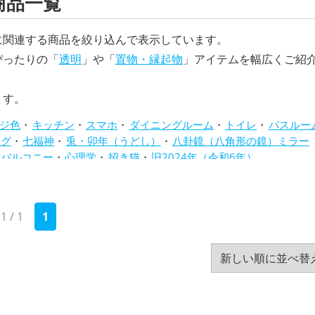
商品一覧
に関連する商品を絞り込んで表示しています。
ぴったりの「
透明
」や「
置物・縁起物
」アイテムを幅広くご紹
ます。
ジ色
キッチン
スマホ
ダイニングルーム
トイレ
バスルー
ング
七福神
兎・卯年（うどし）
八卦鏡（八角形の鏡）ミラー
・バルコニー
心理学
招き猫
旧2024年（令和6年）
水色
猿・申年（さるどし）
玄関
瓢箪(ひょうたん)
白色
）
蛙(カエル)
赤色
透明
金色
銀色
青色
飲食店
）
1 / 1
1