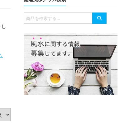
有
検
索
介し
対
象:
ム