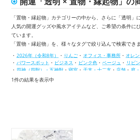
開運「透明 × 置物・縁起物」の
「置物・縁起物」カテゴリーの中から、さらに「透明」
人気の開運グッズや風水アイテムなど、ご希望の条件に
ています。
「置物・縁起物」を、様々なタグで絞り込んで検索でき
2026年（令和8年）
りんご
オフィス・事務所
オレン
パワースポット
ビジネス
ピンク色
ベージュ
リビ
四神（四獣）・五神獣
寝室
干支・十二支
店舗
庭
旧2025年（令和7年）
書斎・勉強部屋
梟(ふくろう)
1件の結果を表示中
神社仏閣
紫色
緑色
美容
茶色
蛇・巳年（みどし
馬・午年（うまどし）
黄色
黒色
龍・辰年（たつどし