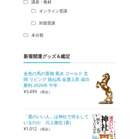
講座・教材
オンライン受講
対面受講
未分類
新着開運グッズ＆鑑定
金色の馬の置物 風水 ゴールド 玄
関 リビング 跳ね馬 金運上昇 成功
勝利 2026年 午年
¥
3,499
（税込）
「運のいい人」は神社で何をして
いるのか 川上徹也 (著)
¥
1,012
（税込）