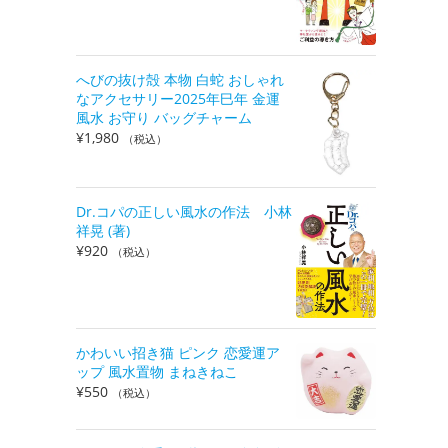
へびの抜け殻 本物 白蛇 おしゃれ
なアクセサリー2025年巳年 金運
風水 お守り バッグチャーム
¥
1,980
（税込）
Dr.コパの正しい風水の作法 小林
祥晃 (著)
¥
920
（税込）
かわいい招き猫 ピンク 恋愛運ア
ップ 風水置物 まねきねこ
¥
550
（税込）