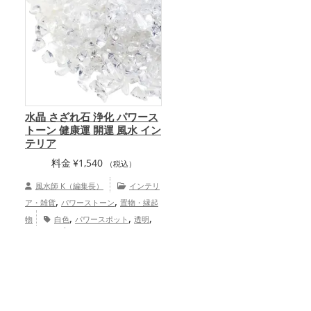
水晶 さざれ石 浄化 パワース
トーン 健康運 開運 風水 イン
テリア
料金
¥
1,540
（税込）
風水師 K（編集長）
インテリ
,
,
ア・雑貨
パワーストーン
置物・縁起
,
,
,
物
白色
パワースポット
透明
,
,
玄関
寝室
健康運アップ
家庭
運・家族運アップ