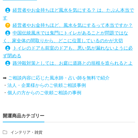
経営者やお金持ちほど風水を気にする？ は、たぶん本当で
す
経営者やお金持ちほど、風水を気にするって本当ですか？
中国伝統風水では鬼門にトイレがあることが問題ではな
く、家全体の間取りから、どこに位置しているのかが大切
トイレのドアも前室のドアも、悪い気が漏れないように必
ず閉める
路沖殺対策としては、お庭に道路との垣根を造られるとよ
い
➡
ご相談内容に応じた風水師・占い師を無料で紹介
庭を広げると路沖殺（ろちゅうさつ）は防げますか？
・
法人・企業様からのご依頼ご相談事例
トイレ前室のドアの開け閉めについて
・
個人の方からのご依頼ご相談の事例
増築して家相の中心軸が変わると、鬼門の方角にあるトイ
レの位置はずれますか？
青澄杏樹 （アオスミアンジュ）先生からのご回答です。
開運商品カテゴリー
占い師さんは、幽霊を見たことがありますか？
家相風水の診断・鑑定料金や相場について
家相・風水の鑑定料金の相場が知りたい。
インテリア・雑貨