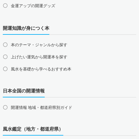
金運アップの開運グッズ
九州地方の占い師募集・求人
福岡県の占い師募集・求人
佐賀県の占い師募集・求人
仕事運アップの開運グッズ
長崎県の占い師募集・求人
熊本県の占い師募集・求人
開運知識が身につく本
健康運アップの開運グッズ
大分県の占い師募集・求人
宮崎県の占い師募集・求人
鹿児島県の占い師募集・求人
沖縄県の占い師募集・求人
家庭運・家族運アップの開運グッズ
本のテーマ・ジャンルから探す
総合運・全体運アップの開運グッズ
上げたい運気から開運本を探す
2026年干支の午・馬の開運グッズ
風水を基礎から学べるおすすめ本
風水最強、龍の開運グッズ
日本全国の開運情報
幸運を呼ぶ、かわいい招き猫
おめでたい七福神の縁起物
開運情報 地域・都道府県別ガイド
八卦鏡（八角形の鏡）ミラー
四神（青龍・朱雀・白虎・玄武）
風水鑑定（地方・都道府県）