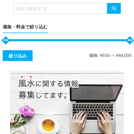
検
索
対
価格・料金で絞り込む
象:
価格:
¥550
—
¥44,000
絞り込み