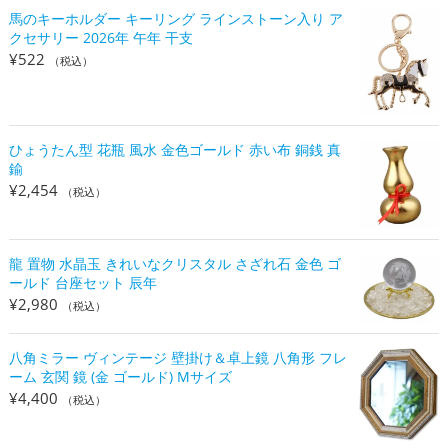
馬のキーホルダー キーリング ラインストーン入り ア
クセサリー 2026年 午年 干支
¥
522
（税込）
ひょうたん型 花瓶 風水 金色ゴールド 赤い布 銅銭 真
鍮
¥
2,454
（税込）
龍 置物 水晶玉 きれいなクリスタル さざれ石 金色 ゴ
ールド 台座セット 辰年
¥
2,980
（税込）
八角ミラー ヴィンテージ 壁掛け＆卓上鏡 八角形 フレ
ーム 玄関 鏡 (金 ゴールド) Mサイズ
¥
4,400
（税込）