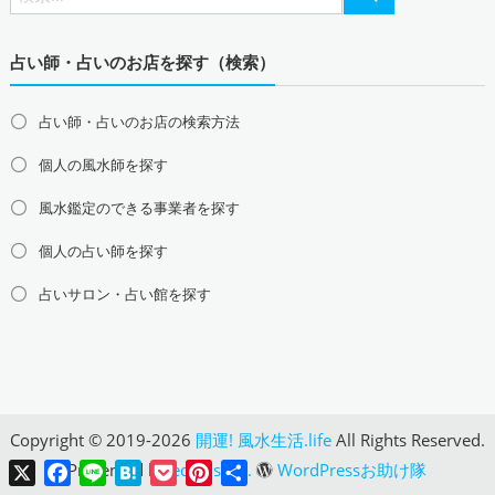
北陸地方の風水鑑定
富山県の風水鑑定
石川県の風水鑑定
福井県の風水鑑定
占い師・占いのお店を探す（検索）
関西地方の風水鑑定
大阪府の風水鑑定
兵庫県の風水鑑定
京都府の風水鑑定
占い師・占いのお店の検索方法
滋賀県の風水鑑定
奈良県の風水鑑定
和歌山県の風水鑑定
個人の風水師を探す
中国地方の風水鑑定
島根県の風水鑑定
鳥取県の風水鑑定
岡山県の風水鑑定
風水鑑定のできる事業者を探す
広島県の風水鑑定
山口県の風水鑑定
個人の占い師を探す
四国地方の風水鑑定
占いサロン・占い館を探す
徳島県の風水鑑定
香川県の風水鑑定
愛媛県の風水鑑定
高知県の風水鑑定
九州地方の風水鑑定
福岡県の風水鑑定
佐賀県の風水鑑定
長崎県の風水鑑定
熊本県の風水鑑定
大分県の風水鑑定
宮崎県の風水鑑定
Copyright © 2019-2026
開運! 風水生活.life
All Rights Reserved.
鹿児島県の風水鑑定
沖縄県の風水鑑定
X
Facebook
Line
Hatena
Pocket
Pinterest
共
Presented by
equals Inc.
WordPressお助け隊
有