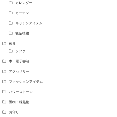
風水の流派について教えてください。
カレンダー
風水で個人の運勢を占う方法はありますか？
カーテン
風水師になるには、どんな勉強をすればいいですか？
キッチンアイテム
観葉植物
家具
ソファ
本・電子書籍
アクセサリー
ファッションアイテム
パワーストーン
置物・縁起物
お守り