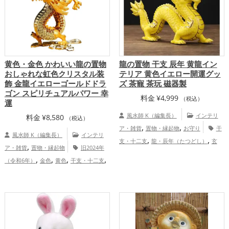
黄色・金色 かわいい龍の置物
龍の置物 干支 辰年 黄龍イン
おしゃれな虹色クリスタル装
テリア 黄色イエロー開運グッ
飾 金龍イエローゴールドドラ
ズ 茶寵 茶玩 磁器製
ゴン スピリチュアルパワー 幸
料金
¥
4,999
（税込）
運
風水師 K（編集長）
インテリ
料金
¥
8,580
（税込）
,
,
ア・雑貨
置物・縁起物
お守り
干
風水師 K（編集長）
インテリ
,
,
支・十二支
龍・辰年（たつどし）
玄
,
ア・雑貨
置物・縁起物
旧2024年
,
,
,
,
関
寝室
オフィス・事務所
店舗
旧
,
,
,
,
（令和6年）
金色
黄色
干支・十二支
,
2024年（令和6年）
黄色
金運アッ
龍・辰年（たつどし）
恋愛運アッ
,
,
,
プ
仕事運アップ
健康運アップ
家庭
,
,
,
プ
金運アップ
仕事運アップ
健康運ア
運・家族運アップ
,
,
ップ
家庭運・家族運アップ
総合運・全
体運アップ