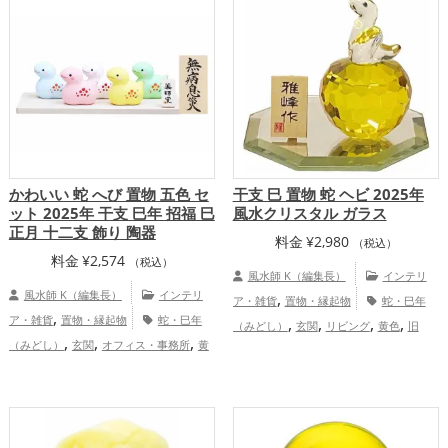
プ
仕事運アップ
家庭運・家族運アッ
プ
かわいい 蛇 へび 置物 五色 セ
干支 巳 置物 蛇 ヘビ 2025年
ット 2025年 干支 巳年 招福 巳
風水クリスタル ガラス
正月 十二支 飾り 陶器
料金
¥
2,980
（税込）
料金
¥
2,574
（税込）
風水師 K（編集長）
インテリ
風水師 K（編集長）
インテリ
,
ア・雑貨
置物・縁起物
蛇・巳年
,
ア・雑貨
置物・縁起物
蛇・巳年
,
,
,
,
（みどし）
玄関
リビング
黄色
旧
,
,
,
（みどし）
玄関
オフィス・事務所
黄
,
2025年（令和7年）
干支・十二支
,
,
,
,
色
ピンク色
緑色
白色
旧2025年（令
,
,
恋愛運アップ
結婚運アップ
金運アッ
,
,
和7年）
水色
干支・十二支
恋愛
,
,
,
プ
仕事運アップ
健康運アップ
家庭
,
,
,
運アップ
結婚運アップ
金運アップ
仕
,
運・家族運アップ
総合運・全体運アッ
,
,
事運アップ
健康運アップ
家庭運・家族