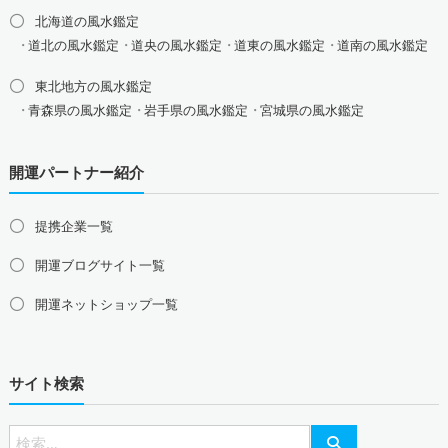
北海道の風水鑑定
道北の風水鑑定
道央の風水鑑定
道東の風水鑑定
道南の風水鑑定
東北地方の風水鑑定
青森県の風水鑑定
岩手県の風水鑑定
宮城県の風水鑑定
秋田県の風水鑑定
山形県の風水鑑定
福島県の風水鑑定
開運パートナー紹介
関東地方の風水鑑定
東京都の風水鑑定
神奈川県の風水鑑定
埼玉県の風水鑑定
提携企業一覧
千葉県の風水鑑定
茨城県の風水鑑定
栃木県の風水鑑定
群馬県の風水鑑定
開運ブログサイト一覧
甲信越地方の風水鑑定
開運ネットショップ一覧
山梨県の風水鑑定
新潟県の風水鑑定
長野県の風水鑑定
東海地方の風水鑑定
サイト検索
愛知県の風水鑑定
岐阜県の風水鑑定
三重県の風水鑑定
静岡県の風水鑑定