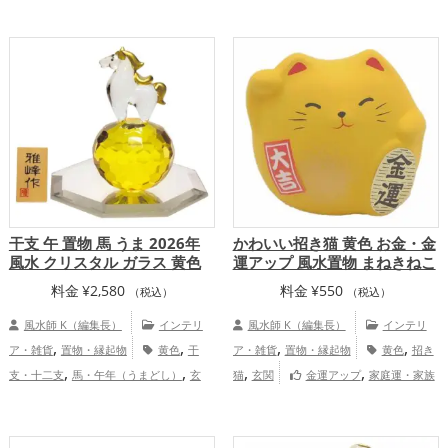
,
,
ズ
黄色の開運グッズ
緑色の開運グッ
,
仕事運アップ
家庭運・家族運アップ
,
,
ズ
白色の開運グッズ
青色の開運グッ
,
,
ズ
金運アップ
仕事運アップ
健康
運アップ
干支 午 置物 馬 うま 2026年
かわいい招き猫 黄色 お金・金
風水 クリスタル ガラス 黄色
運アップ 風水置物 まねきねこ
料金
¥
2,580
料金
¥
550
（税込）
（税込）
風水師 K（編集長）
インテリ
風水師 K（編集長）
インテリ
,
,
,
,
ア・雑貨
置物・縁起物
黄色
干
ア・雑貨
置物・縁起物
黄色
招き
,
,
,
,
支・十二支
馬・午年（うまどし）
玄
猫
玄関
金運アップ
家庭運・家族
,
,
,
関
リビング
2026年（令和8年）
運アップ
総合運・全体運アップ
,
,
恋愛運アップ
結婚運アップ
金運アッ
,
,