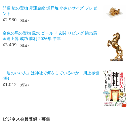
開運 龍の置物 昇運金龍 瀬戸焼 小さいサイズ プレゼ
ント
¥
2,980
（税込）
金色の馬の置物 風水 ゴールド 玄関 リビング 跳ね馬
金運上昇 成功 勝利 2026年 午年
¥
3,499
（税込）
「運のいい人」は神社で何をしているのか 川上徹也
(著)
¥
1,012
（税込）
ビジネス会員登録・募集