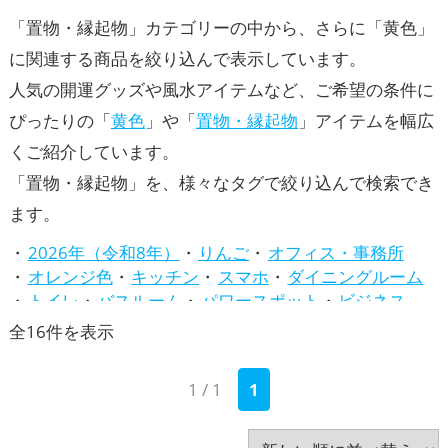
「置物・縁起物」カテゴリーの中から、さらに「黄色」
に関連する商品を絞り込んで表示しています。
人気の開運グッズや風水アイテムなど、ご希望の条件に
ぴったりの「
黄色
」や「
置物・縁起物
」アイテムを幅広
くご紹介しています。
「置物・縁起物」を、様々なタグで絞り込んで検索でき
ます。
2026年（令和8年）
りんご
オフィス・事務所
オレンジ色
キッチン
スマホ
ダイニングルーム
トイレ
バスルーム
パワースポット
ビジネス
ピンク色
ベージュ
リビング
七福神
新
全16件を表示
兎・卯年（うどし）
八卦鏡（八角形の鏡）ミラー
し
四神（四獣）・五神獣
寝室
干支・十二支
店舗
1 / 1
1
い
庭・バルコニー
心理学
招き猫
旧2024年（令和6年）
旧2025年（令和7年）
順
書斎・勉強部屋
梟(ふくろう)
水色