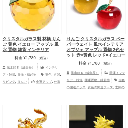
クリスタルガラス製 林檎 りん
りんご クリスタルガラス ペー
ご 黄色 イエロー アップル 風
パーウェイト 風水インテリア
水 置物 雑貨 インテリア
オブジェ アップル 置物 2色セ
ット 赤×黄色 レッド×イエロー
料金
¥
1,780
（税込）
料金
¥
1,780
（税込）
風水師 K（編集長）
インテリ
,
,
,
風水師 K（編集長）
開運インテ
ア・雑貨
置物・縁起物
黄色
玄関
,
,
,
リア・雑貨
開運置物・縁起物
赤色
リビング
りんご
金運アップ
仕事
,
,
,
,
の開運グッズ
黄色の開運グッズ
玄関の
運アップ
家庭運・家族運アップ
総合
,
,
開運グッズ
リビングの開運グッズ
りん
運・全体運アップ
,
ごの開運グッズ
恋愛運アップ
結婚
,
,
,
運アップ
金運アップ
仕事運アップ
健
,
,
康運アップ
家庭運・家族運アップ
総合
運・全体運アップ