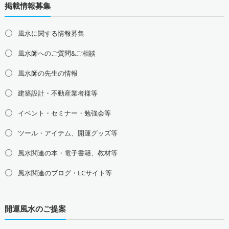
掲載情報募集
道東の占い師募集・求人
道南の占い師募集・求人
東北地方の占い師募集・求人
風水に関する情報募集
青森県の占い師募集・求人
岩手県の占い師募集・求人
風水師へのご質問&ご相談
宮城県の占い師募集・求人
秋田県の占い師募集・求人
山形県の占い師募集・求人
福島県の占い師募集・求人
風水師の先生の情報
関東地方の占い師募集・求人
建築設計・不動産業者様等
東京都の占い師募集・求人
神奈川県の占い師募集・求人
イベント・セミナー・勉強会等
埼玉県の占い師募集・求人
千葉県の占い師募集・求人
茨城県の占い師募集・求人
栃木県の占い師募集・求人
ツール・アイテム、開運グッズ等
群馬県の占い師募集・求人
風水関連の本・電子書籍、教材等
甲信越地方の占い師募集・求人
風水関連のブログ・ECサイト等
山梨県の占い師募集・求人
新潟県の占い師募集・求人
長野県の占い師募集・求人
開運風水のご提案
東海地方の占い師募集・求人
愛知県の占い師募集・求人
岐阜県の占い師募集・求人