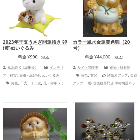
2023年干支うさぎ開運招き 卯
カラー風水金運黄色狸（20
(黄)ぬいぐるみ
号）
料金
¥
990
料金
¥
44,000
（税込）
（税込）
風水師 K（編集長）
インテリ
サイト管理者
置物・縁起物
,
,
,
,
ア・雑貨
置物・縁起物
ぬいぐるみ
黄色
玄関
結婚運アップ
金運
,
,
黄色
干支・十二支
兎・卯年（う
アップ
信楽狸専門店 中村陶器ネッ
,
どし）
恋愛運アップ
結婚運アッ
トショップ
,
プ
家庭運・家族運アップ