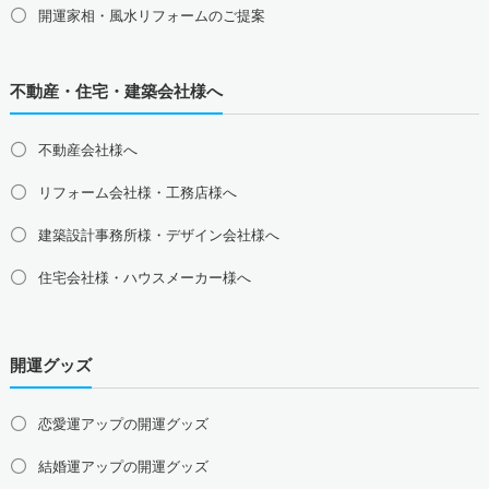
三重県の占い師募集・求人
静岡県の占い師募集・求人
開運家相・風水リフォームのご提案
北陸地方の占い師募集・求人
富山県の占い師募集・求人
石川県の占い師募集・求人
不動産・住宅・建築会社様へ
福井県の占い師募集・求人
不動産会社様へ
関西地方の占い師募集・求人
大阪府の占い師募集・求人
兵庫県の占い師募集・求人
リフォーム会社様・工務店様へ
京都府の占い師募集・求人
滋賀県の占い師募集・求人
建築設計事務所様・デザイン会社様へ
奈良県の占い師募集・求人
和歌山県の占い師募集・求人
住宅会社様・ハウスメーカー様へ
中国地方の占い師募集・求人
島根県の占い師募集・求人
鳥取県の占い師募集・求人
岡山県の占い師募集・求人
広島県の占い師募集・求人
開運グッズ
山口県の占い師募集・求人
四国地方の占い師募集・求人
恋愛運アップの開運グッズ
徳島県の占い師募集・求人
香川県の占い師募集・求人
結婚運アップの開運グッズ
愛媛県の占い師募集・求人
高知県の占い師募集・求人