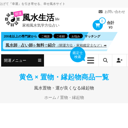
コ
『幸運』を引き寄せる、
幸せ風水サイト
ン
お問い合わせ
開運
風水生活
テ
.life
0
合計
家相風水気学方位占い
ン
¥0
ツ
200名以上の専門家から
マッチング
ご相談
ご依頼
お悩み
へ
風水師
占い師
無料
紹介
・
を
で
（開運方位・家相鑑定士など）➡
ス
鑑定士
検索
キ
開運メニュー
ッ
プ
黄色 × 置物・縁起物商品一覧
風水置物・運が良くなる縁起物
ホーム
/ 置物・縁起物