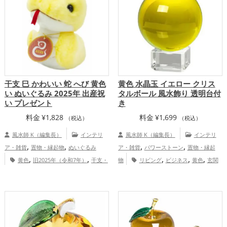
プ
,
運アップ
総合運・全体運アップ
干支 巳 かわいい 蛇 へび 黄色
黄色 水晶玉 イエロー クリス
い ぬいぐるみ 2025年 出産祝
タルボール 風水飾り 透明台付
い プレゼント
き
料金
¥
1,828
料金
¥
1,699
（税込）
（税込）
風水師 K（編集長）
インテリ
風水師 K（編集長）
インテリ
,
,
,
,
ア・雑貨
置物・縁起物
ぬいぐるみ
ア・雑貨
パワーストーン
置物・縁起
,
,
,
,
,
黄色
旧2025年（令和7年）
干支・
物
リビング
ビジネス
黄色
玄関
,
,
,
,
十二支
蛇・巳年（みどし）
玄関
金運アップ
仕事運アップ
総合
,
,
金運アップ
家庭運・家族運アップ
総合
運・全体運アップ
運・全体運アップ