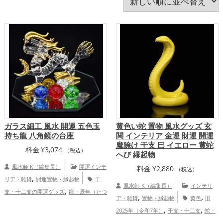
猿・申年（さるどし）
玄関
瓢箪(ひょうたん)
白色
神社仏閣
紫色
緑色
美容
茶色
蛇・巳年（みどし）
蛙(カエル)
赤色
透明
金色
銀色
青色
飲食店
馬・午年（うまどし）
黄色
黒色
龍・辰年（たつどし）
ガラス細工 風水 開運 五色玉
黄色い蛇 置物 風水グッズ 玄
持ち龍 八角鏡の台座
関 インテリア 金運 財運 開運
魔除け 干支 巳 イエロー 黄蛇
料金
¥
3,074
（税込）
へび 縁起物
風水師 K（編集長）
開運インテ
料金
¥
2,880
（税込）
,
リア・雑貨
開運置物・縁起物
干
風水師 K（編集長）
インテリ
,
支・十二支の開運グッズ
龍・辰年（たつ
,
,
ア・雑貨
置物・縁起物
黄色
旧
,
どし）の開運グッズ
八卦鏡（八角形の
,
,
2025年（令和7年）
干支・十二支
蛇・
,
鏡）ミラーの開運グッズ
赤色の開運グッ
,
,
巳年（みどし）
玄関
金運アップ