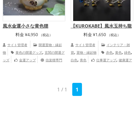
風水金運小さな黄色狸
【KUROKABE】風水玉持ち龍
料金
¥
4,950
料金
¥
1,650
（税込）
（税込）
サイト管理者
開運置物・縁起
サイト管理者
インテリア・雑
,
,
,
,
,
物
黄色の開運グッズ
玄関の開運グ
貨
置物・縁起物
赤色
黄色
緑色
,
,
ッズ
金運アップ
信楽狸専門
白色
青色
仕事運アップ
健康運ア
店 中村陶器ネットショップ
ップ
黒壁スクエア オンラインショ
ップ
1 / 1
1