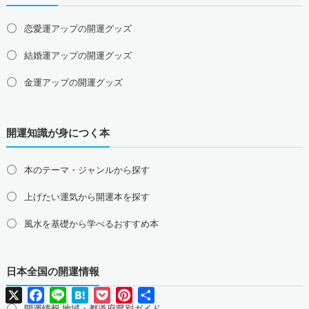
四国地方の占い師募集・求人
恋愛運アップの開運グッズ
徳島県の占い師募集・求人
香川県の占い師募集・求人
結婚運アップの開運グッズ
愛媛県の占い師募集・求人
高知県の占い師募集・求人
金運アップの開運グッズ
九州地方の占い師募集・求人
福岡県の占い師募集・求人
佐賀県の占い師募集・求人
仕事運アップの開運グッズ
長崎県の占い師募集・求人
熊本県の占い師募集・求人
開運知識が身につく本
健康運アップの開運グッズ
大分県の占い師募集・求人
宮崎県の占い師募集・求人
鹿児島県の占い師募集・求人
沖縄県の占い師募集・求人
家庭運・家族運アップの開運グッズ
本のテーマ・ジャンルから探す
総合運・全体運アップの開運グッズ
上げたい運気から開運本を探す
2026年干支の午・馬の開運グッズ
風水を基礎から学べるおすすめ本
風水最強、龍の開運グッズ
日本全国の開運情報
幸運を呼ぶ、かわいい招き猫
X
Facebook
Line
Hatena
Pocket
Pinterest
共
おめでたい七福神の縁起物
有
開運情報 地域・都道府県別ガイド