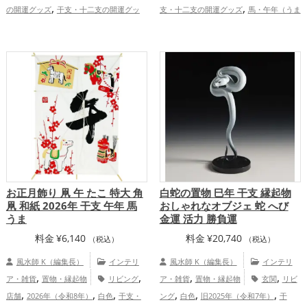
,
,
の開運グッズ
干支・十二支の開運グッ
支・十二支の開運グッズ
馬・午年（うま
,
,
,
,
ズ
馬・午年（うまどし）の開運グッズ
どし）の開運グッズ
玄関の開運グッズ
,
,
玄関の開運グッズ
2026年（令和8年）の
リビングの開運グッズ
2026年（令和8
,
,
開運グッズ
仕事運アップ
総合運・
年）の開運グッズ
白色の開運グッズ
,
,
全体運アップ
恋愛運アップ
結婚運アップ
金運
,
,
,
アップ
仕事運アップ
健康運アップ
家
,
庭運・家族運アップ
総合運・全体運アッ
プ
お正月飾り 凧 午 たこ 特大 角
白蛇の置物 巳年 干支 縁起物
凧 和紙 2026年 干支 午年 馬
おしゃれなオブジェ 蛇 へび
うま
金運 活力 勝負運
料金
¥
6,140
料金
¥
20,740
（税込）
（税込）
風水師 K（編集長）
インテリ
風水師 K（編集長）
インテリ
,
,
,
,
ア・雑貨
置物・縁起物
リビング
ア・雑貨
置物・縁起物
玄関
リビ
,
,
,
,
,
,
店舗
2026年（令和8年）
白色
干支・
ング
白色
旧2025年（令和7年）
干