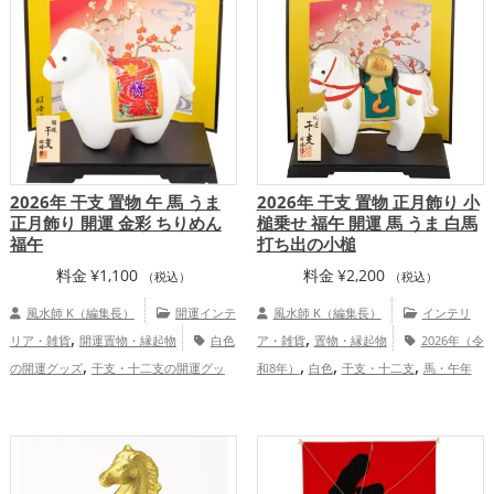
,
ッズ
白色の開運グッズ
金運アッ
,
アップ
総合運・全体運アップ
,
,
,
プ
仕事運アップ
健康運アップ
家庭
,
運・家族運アップ
総合運・全体運アッ
プ
2026年 干支 置物 午 馬 うま
2026年 干支 置物 正月飾り 小
正月飾り 開運 金彩 ちりめん
槌乗せ 福午 開運 馬 うま 白馬
福午
打ち出の小槌
料金
¥
1,100
料金
¥
2,200
（税込）
（税込）
風水師 K（編集長）
開運インテ
風水師 K（編集長）
インテリ
,
,
リア・雑貨
開運置物・縁起物
白色
ア・雑貨
置物・縁起物
2026年（令
,
,
,
,
の開運グッズ
干支・十二支の開運グッ
和8年）
白色
干支・十二支
馬・午年
,
,
,
,
ズ
馬・午年（うまどし）の開運グッズ
（うまどし）
玄関
金運アップ
仕
,
,
,
玄関の開運グッズ
リビングの開運グッ
事運アップ
健康運アップ
家庭運・家族
,
ズ
2026年（令和8年）の開運グッズ
運アップ
,
,
金運アップ
仕事運アップ
健康運