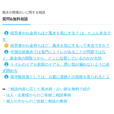
風水や開運占いに関する相談
質問&無料相談
経営者やお金持ちほど風水を気にする？ は、たぶん本当で
す
経営者やお金持ちほど、風水を気にするって本当ですか？
中国伝統風水では鬼門にトイレがあることが問題ではな
く、家全体の間取りから、どこに位置しているのかが大切
トイレのドアも前室のドアも、悪い気が漏れないように必
ず閉める
路沖殺対策としては、お庭に道路との垣根を造られるとよ
い
➡
ご相談内容に応じた風水師・占い師を無料で紹介
庭を広げると路沖殺（ろちゅうさつ）は防げますか？
・
法人・企業様からのご依頼ご相談事例
トイレ前室のドアの開け閉めについて
・
個人の方からのご依頼ご相談の事例
増築して家相の中心軸が変わると、鬼門の方角にあるトイ
レの位置はずれますか？