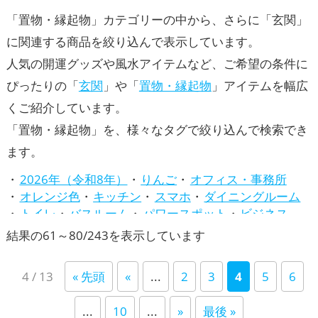
「置物・縁起物」カテゴリーの中から、さらに「玄関」
に関連する商品を絞り込んで表示しています。
人気の開運グッズや風水アイテムなど、ご希望の条件に
ぴったりの「
玄関
」や「
置物・縁起物
」アイテムを幅広
くご紹介しています。
「置物・縁起物」を、様々なタグで絞り込んで検索でき
ます。
2026年（令和8年）
りんご
オフィス・事務所
オレンジ色
キッチン
スマホ
ダイニングルーム
トイレ
バスルーム
パワースポット
ビジネス
ピンク色
ベージュ
リビング
七福神
新
結果の61～80/243を表示しています
兎・卯年（うどし）
八卦鏡（八角形の鏡）ミラー
し
四神（四獣）・五神獣
寝室
干支・十二支
店舗
4 / 13
« 先頭
«
...
2
3
4
5
6
い
庭・バルコニー
心理学
招き猫
旧2024年（令和6年）
旧2025年（令和7年）
順
...
10
...
»
最後 »
書斎・勉強部屋
梟(ふくろう)
水色