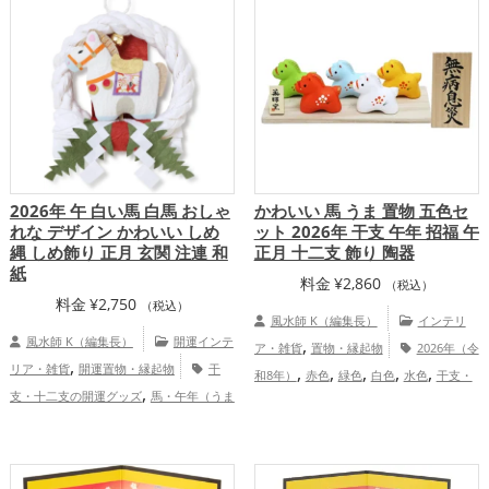
,
庭運・家族運アップ
総合運・全体運アッ
プ
2026年 午 白い馬 白馬 おしゃ
かわいい 馬 うま 置物 五色セ
れな デザイン かわいい しめ
ット 2026年 干支 午年 招福 午
縄 しめ飾り 正月 玄関 注連 和
正月 十二支 飾り 陶器
紙
料金
¥
2,860
（税込）
料金
¥
2,750
（税込）
風水師 K（編集長）
インテリ
風水師 K（編集長）
開運インテ
,
ア・雑貨
置物・縁起物
2026年（令
,
リア・雑貨
開運置物・縁起物
干
,
,
,
,
,
和8年）
赤色
緑色
白色
水色
干支・
,
支・十二支の開運グッズ
馬・午年（うま
,
,
十二支
馬・午年（うまどし）
オレンジ
,
,
どし）の開運グッズ
玄関の開運グッズ
,
,
色
玄関
オフィス・事務所
恋愛運
,
キッチンの開運グッズ
書斎・勉強部屋の
,
,
,
アップ
結婚運アップ
金運アップ
仕事
,
開運グッズ
2026年（令和8年）の開運グ
,
,
運アップ
健康運アップ
家庭運・家族運