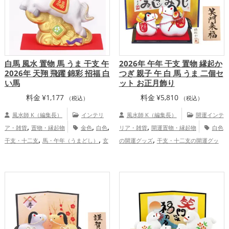
,
運アップ
総合運・全体運アップ
白馬 風水 置物 馬 うま 干支 午
2026年 午年 干支 置物 縁起か
2026年 天翔 飛躍 錦彩 招福 白
つぎ 親子 午 白 馬 うま 二個セ
い馬
ット お正月飾り
料金
¥
1,177
料金
¥
5,810
（税込）
（税込）
風水師 K（編集長）
インテリ
風水師 K（編集長）
開運インテ
,
,
,
,
ア・雑貨
置物・縁起物
金色
白色
リア・雑貨
開運置物・縁起物
白色
,
,
,
干支・十二支
馬・午年（うまどし）
玄
の開運グッズ
干支・十二支の開運グッ
,
,
,
,
関
書斎・勉強部屋
2026年（令和8年）
ズ
馬・午年（うまどし）の開運グッズ
,
,
,
金運アップ
仕事運アップ
健康運
玄関の開運グッズ
リビングの開運グッ
,
,
,
アップ
家庭運・家族運アップ
総合運・
ズ
2026年（令和8年）の開運グッズ
,
,
全体運アップ
恋愛運アップ
結婚運アップ
金運
,
,
,
アップ
仕事運アップ
健康運アップ
家
,
庭運・家族運アップ
総合運・全体運アッ