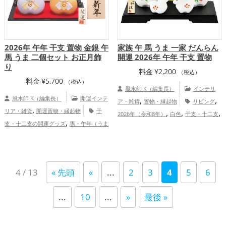
プ
2026年 午年 干支 置物 金銀 午
家族 午 馬 うま 一家 だんらん
馬 うま 二個セット お正月飾
開運 2026年 午年 干支 置物
り
料金
¥
2,200
（税込）
料金
¥
5,700
（税込）
風水師 K（編集長）
インテリ
風水師 K（編集長）
開運インテ
,
,
ア・雑貨
置物・縁起物
リビング
,
リア・雑貨
開運置物・縁起物
干
,
,
,
2026年（令和8年）
白色
干支・十二支
,
支・十二支の開運グッズ
馬・午年（うま
,
馬・午年（うまどし）
玄関
金運ア
,
,
どし）の開運グッズ
玄関の開運グッズ
,
,
,
ップ
仕事運アップ
健康運アップ
家庭
,
リビングの開運グッズ
2026年（令和8
,
運・家族運アップ
総合運・全体運アッ
,
,
年）の開運グッズ
金色の開運グッズ
銀
プ
4 / 13
« 先頭
«
...
2
3
4
5
6
,
色の開運グッズ
恋愛運アップ
結婚
,
,
,
運アップ
金運アップ
仕事運アップ
健
...
10
...
»
最後 »
,
,
康運アップ
家庭運・家族運アップ
総合
運・全体運アップ