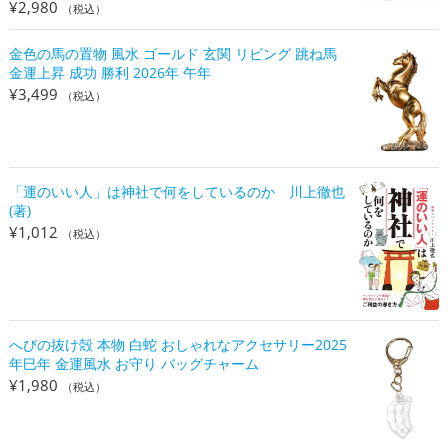
¥
2,980
（税込）
金色の馬の置物 風水 ゴールド 玄関 リビング 跳ね馬
金運上昇 成功 勝利 2026年 午年
¥
3,499
（税込）
「運のいい人」は神社で何をしているのか 川上徹也
(著)
¥
1,012
（税込）
へびの抜け殻 本物 白蛇 おしゃれなアクセサリー2025
年巳年 金運風水 お守り バッグチャーム
¥
1,980
（税込）