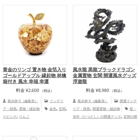
,
玄関の開運グッズ
リビングの開運グッ
,
運グッズ
2026年（令和8年）の開運グッ
,
ズ
2026年（令和8年）の開運グッズ
,
ズ
七福神の開運グッズ
結婚運アッ
,
仕事運アップ
家庭運・家族運アッ
,
,
,
プ
金運アップ
仕事運アップ
健康運ア
プ
,
,
ップ
家庭運・家族運アップ
総合運・全
体運アップ
黄金のリンゴ 置き物 金箔入り
風水龍 黒龍ブラックドラゴン
ゴールドアップル 縁起物 林檎
金属置物 玄関 開運風水グッズ
箱付き 風水 幸福 幸運
浮遊龍
料金
¥
2,600
料金
¥
8,980
（税込）
（税込）
風水師 K（編集長）
インテリ
風水師 K（編集長）
開運インテ
,
,
,
,
ア・雑貨
置物・縁起物
金色
玄関
リア・雑貨
開運置物・縁起物
龍・
,
,
リビング
りんご
辰年（たつどし）の開運グッズ
玄関の開
,
,
運グッズ
黒色の開運グッズ
干支・十二
,
支の開運グッズ
恋愛運アップ
金運
,
,
,
アップ
仕事運アップ
健康運アップ
家