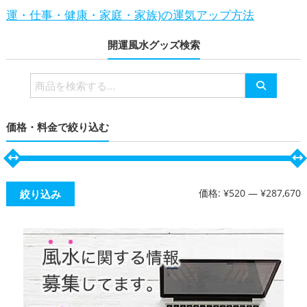
運・仕事・健康・家庭・家族)の運気アップ方法
開運風水グッズ検索
検
索
対
価格・料金で絞り込む
象:
価格:
¥520
—
¥287,670
絞り込み