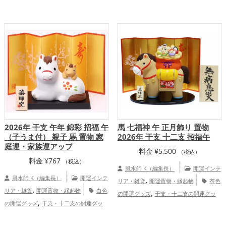
,
,
,
十二支
馬・午年（うまどし）
玄関
支・十二支
蛇・巳年（みどし）
金
,
,
,
,
仕事運アップ
家庭運・家族運アッ
運アップ
仕事運アップ
健康運アップ
,
プ
総合運・全体運アップ
総合運・全体運アップ
2026年 干支 午年 錦彩 招福 午
馬 七福神 午 正月飾り 置物
（子うま付） 親子 馬 置物 家
2026年 干支 十二支 招福午
庭運・家族運アップ
料金
¥
5,500
（税込）
料金
¥
767
（税込）
風水師 K（編集長）
開運インテ
風水師 K（編集長）
開運インテ
,
リア・雑貨
開運置物・縁起物
茶色
,
リア・雑貨
開運置物・縁起物
白色
,
の開運グッズ
干支・十二支の開運グッ
,
の開運グッズ
干支・十二支の開運グッ
,
,
ズ
馬・午年（うまどし）の開運グッズ
,
,
ズ
馬・午年（うまどし）の開運グッズ
,
玄関の開運グッズ
オフィス・事務所の開