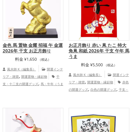
,
アップ
家庭運・家族運アップ
金色 馬 置物 金耀 招福 午 金運
お正月飾り 赤い 凧 たこ 特大
2026年 干支 お正月飾り
角凧 和紙 2026年 干支 午年 馬
うま
料金
¥
1,650
（税込）
料金
¥
5,500
（税込）
風水師 K（編集長）
開運インテ
,
風水師 K（編集長）
開運インテ
リア・雑貨
開運置物・縁起物
干
,
,
リア・雑貨
開運置物・縁起物
赤色
支・十二支の開運グッズ
馬・午年（うま
,
,
,
,
の開運グッズ
白色の開運グッズ
干支・
どし）の開運グッズ
玄関の開運グッズ
,
,
十二支の開運グッズ
馬・午年（うまど
リビングの開運グッズ
2026年（令和8
,
,
,
し）の開運グッズ
玄関の開運グッズ
リ
年）の開運グッズ
金運アップ
仕事
,
,
,
,
ビングの開運グッズ
店舗の開運グッズ
運アップ
健康運アップ
家庭運・家族運
,
2026年（令和8年）の開運グッズ
仕
アップ
総合運・全体運アップ
,
,
事運アップ
健康運アップ
家庭運・家族