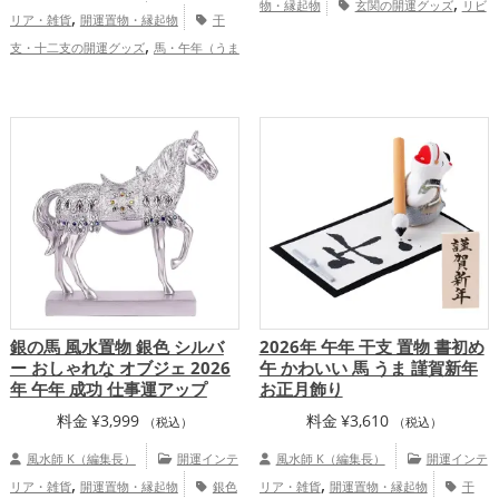
,
物・縁起物
玄関の開運グッズ
リビ
,
リア・雑貨
開運置物・縁起物
干
,
ングの開運グッズ
緑色の開運グッズ
,
支・十二支の開運グッズ
馬・午年（うま
,
,
仕事運アップ
健康運アップ
家庭
,
,
どし）の開運グッズ
玄関の開運グッズ
,
運・家族運アップ
総合運・全体運アッ
,
リビングの開運グッズ
2026年（令和8
プ
,
年）の開運グッズ
恋愛運アップ
結
,
,
,
婚運アップ
金運アップ
仕事運アップ
,
,
健康運アップ
家庭運・家族運アップ
総
合運・全体運アップ
銀の馬 風水置物 銀色 シルバ
2026年 午年 干支 置物 書初め
ー おしゃれな オブジェ 2026
午 かわいい 馬 うま 謹賀新年
年 午年 成功 仕事運アップ
お正月飾り
料金
¥
3,999
料金
¥
3,610
（税込）
（税込）
風水師 K（編集長）
開運インテ
風水師 K（編集長）
開運インテ
,
,
リア・雑貨
開運置物・縁起物
銀色
リア・雑貨
開運置物・縁起物
干