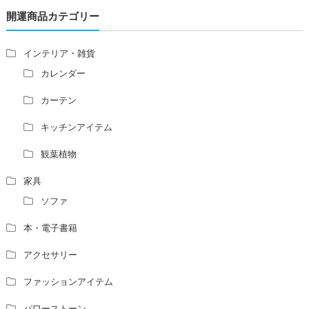
青澄杏樹 （アオスミアンジュ）先生からのご回答です。
開運商品カテゴリー
占い師さんは、幽霊を見たことがありますか？
家相風水の診断・鑑定料金や相場について
家相・風水の鑑定料金の相場が知りたい。
インテリア・雑貨
風水の流派について教えてください。
カレンダー
風水で個人の運勢を占う方法はありますか？
カーテン
風水師になるには、どんな勉強をすればいいですか？
キッチンアイテム
観葉植物
家具
ソファ
本・電子書籍
アクセサリー
ファッションアイテム
パワーストーン