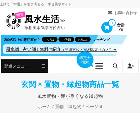
コ
『幸運』を引き寄せる、
幸せ風水サイト
ン
お問い合わせ
開運
風水生活
テ
.life
0
合計
家相風水気学方位占い
ン
¥0
ツ
200名以上の専門家から
マッチング
ご相談
ご依頼
お悩み
へ
風水師
占い師
無料
紹介
・
を
で
（開運方位・家相鑑定士など）➡
ス
鑑定士
検索
キ
開運メニュー
ッ
プ
玄関 × 置物・縁起物商品一覧
風水置物・運が良くなる縁起物
ホーム
/
置物・縁起物
/ ページ 4