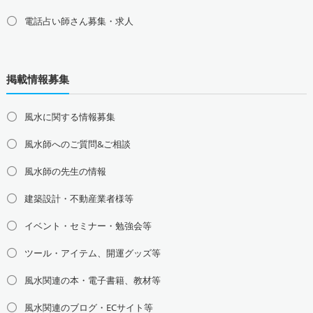
電話占い師さん募集・求人
北海道の占い師募集・求人
道北の占い師募集・求人
道央の占い師募集・求人
掲載情報募集
道東の占い師募集・求人
道南の占い師募集・求人
東北地方の占い師募集・求人
風水に関する情報募集
青森県の占い師募集・求人
岩手県の占い師募集・求人
風水師へのご質問&ご相談
宮城県の占い師募集・求人
秋田県の占い師募集・求人
山形県の占い師募集・求人
福島県の占い師募集・求人
風水師の先生の情報
関東地方の占い師募集・求人
建築設計・不動産業者様等
東京都の占い師募集・求人
神奈川県の占い師募集・求人
イベント・セミナー・勉強会等
埼玉県の占い師募集・求人
千葉県の占い師募集・求人
茨城県の占い師募集・求人
栃木県の占い師募集・求人
ツール・アイテム、開運グッズ等
群馬県の占い師募集・求人
風水関連の本・電子書籍、教材等
甲信越地方の占い師募集・求人
風水関連のブログ・ECサイト等
山梨県の占い師募集・求人
新潟県の占い師募集・求人