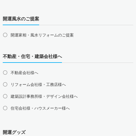
長野県の占い師募集・求人
開運風水のご提案
東海地方の占い師募集・求人
愛知県の占い師募集・求人
岐阜県の占い師募集・求人
三重県の占い師募集・求人
静岡県の占い師募集・求人
開運家相・風水リフォームのご提案
北陸地方の占い師募集・求人
富山県の占い師募集・求人
石川県の占い師募集・求人
不動産・住宅・建築会社様へ
福井県の占い師募集・求人
不動産会社様へ
関西地方の占い師募集・求人
大阪府の占い師募集・求人
兵庫県の占い師募集・求人
リフォーム会社様・工務店様へ
京都府の占い師募集・求人
滋賀県の占い師募集・求人
建築設計事務所様・デザイン会社様へ
奈良県の占い師募集・求人
和歌山県の占い師募集・求人
住宅会社様・ハウスメーカー様へ
中国地方の占い師募集・求人
島根県の占い師募集・求人
鳥取県の占い師募集・求人
岡山県の占い師募集・求人
広島県の占い師募集・求人
開運グッズ
山口県の占い師募集・求人