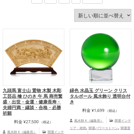
猿・申年（さるどし）
玄関
瓢箪(ひょうたん)
白色
神社仏閣
紫色
緑色
美容
茶色
蛇・巳年（みどし）
蛙(カエル)
赤色
透明
金色
銀色
青色
飲食店
馬・午年（うまどし）
黄色
黒色
龍・辰年（たつどし）
九頭馬 富士山 置物 木製 木彫
緑色 水晶玉 グリーン クリス
工芸品 檜 ひのき 午 馬 商売繁
タルボール 風水飾り 透明台付
盛・出世・金運・健康長寿・
き
夫婦円満・縁談・合格・必勝
料金
¥
1,699
（税込）
祈願
風水師 K（編集長）
開運インテ
料金
¥
27,500
（税込）
,
,
リア・雑貨
開運パワーストーン
開運置
風水師 K（編集長）
開運インテ