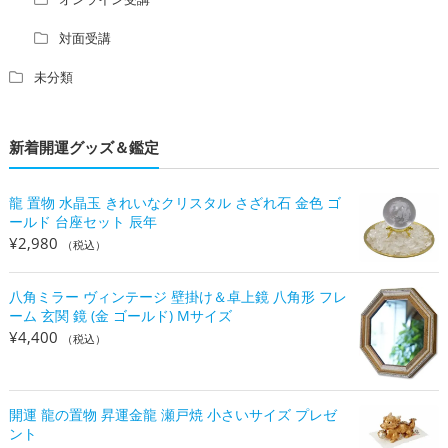
対面受講
未分類
新着開運グッズ＆鑑定
龍 置物 水晶玉 きれいなクリスタル さざれ石 金色 ゴ
ールド 台座セット 辰年
¥
2,980
（税込）
八角ミラー ヴィンテージ 壁掛け＆卓上鏡 八角形 フレ
ーム 玄関 鏡 (金 ゴールド) Mサイズ
¥
4,400
（税込）
開運 龍の置物 昇運金龍 瀬戸焼 小さいサイズ プレゼ
ント