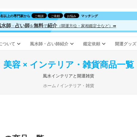
00名以上の専門家から
マッチング
ご相談
ご依頼
お悩み
風水師
占い師
無料
紹介
・
を
で
（開運方位・家相鑑定士など）➡
について
風水師・占い師紹介
鑑定依頼
開運グッズ
美容 × インテリア・雑貨商品一覧
風水インテリアと開運雑貨
ホーム
/ インテリア・雑貨