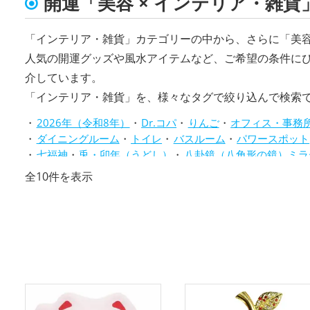
開運「美容 × インテリア・雑貨
「インテリア・雑貨」カテゴリーの中から、さらに「美
人気の開運グッズや風水アイテムなど、ご希望の条件に
介しています。
「インテリア・雑貨」を、様々なタグで絞り込んで検索
2026年（令和8年）
Dr.コパ
りんご
オフィス・事務
ダイニングルーム
トイレ
バスルーム
パワースポット
七福神
兎・卯年（うどし）
八卦鏡（八角形の鏡）ミラ
庭・バルコニー
心理学
招き猫
旧2024年（令和6年）
新
全10件を表示
水色
玄関
瓢箪(ひょうたん)
白色
神社仏閣
紫色
し
透明
金色
銀色
青色
風水・家相
飲食店
馬・午
い
順