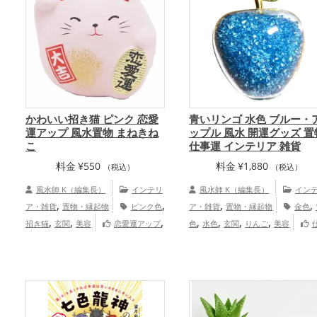
かわいい招き猫 ピンク 恋愛
青いリンゴ 水色 ブルー・
運アップ 風水置物 まねきね
ップル 風水 開運グッズ 置
こ
仕事運 インテリア 雑貨
料金
¥
550
料金
¥
1,880
（税込）
（税込）
風水師 K（編集長）
インテリ
風水師 K（編集長）
イン
,
,
,
,
ア・雑貨
置物・縁起物
ピンク色
ア・雑貨
置物・縁起物
金色
,
,
,
,
,
,
,
招き猫
玄関
美容
恋愛運アップ
色
水色
玄関
りんご
美容
,
,
結婚運アップ
健康運アップ
家庭運・
運アップ
家族運アップ