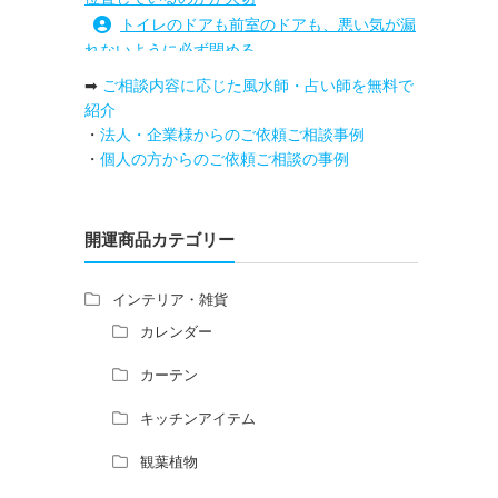
トイレのドアも前室のドアも、悪い気が漏
れないように必ず閉める
路沖殺対策としては、お庭に道路との垣根
➡
ご相談内容に応じた風水師・占い師を無料で
を造られるとよい
紹介
庭を広げると路沖殺（ろちゅうさつ）は防
・
法人・企業様からのご依頼ご相談事例
げますか？
・
個人の方からのご依頼ご相談の事例
トイレ前室のドアの開け閉めについて
増築して家相の中心軸が変わると、鬼門の
方角にあるトイレの位置はずれますか？
開運商品カテゴリー
青澄杏樹 （アオスミアンジュ）先生から
のご回答です。
インテリア・雑貨
占い師さんは、幽霊を見たことがあります
カレンダー
か？
家相風水の診断・鑑定料金や相場について
カーテン
家相・風水の鑑定料金の相場が知りたい。
キッチンアイテム
風水の流派について教えてください。
風水で個人の運勢を占う方法はあります
観葉植物
か？