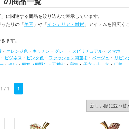
」の商品一覧
容」に関連する商品を絞り込んで表示しています。
ぴったりの「
美容
」や「
インテリア・雑貨
」アイテムを幅広く
できます。
所
オレンジ色
キッチン
グレー
スピリチュアル
スマホ
ビジネス
ピンク色
ファッション開運術
ベージュ
リビン
ー
占い
四神（四獣）・五神獣
寝室
干支・十二支
店舗
旧2025年（令和7年）
書斎・勉強部屋
李家幽竹
梟(ふくろ
紺色
緑色
美容
茶色
蛇・巳年（みどし）
蛙(カエル)
赤
年（うまどし）
黄色
黒色
龍・辰年（たつどし）
1 / 1
1