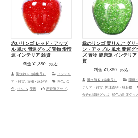
赤いリンゴ レッド・アップ
緑のリンゴ 青りんご グリ
ル 風水 開運グッズ 置物 愛情
ン・アップル 風水 開運グ
運 インテリア 雑貨
ズ 置物 健康運 インテリア
貨
料金
¥
1,880
（税込）
料金
¥
1,880
（税込）
風水師 K（編集長）
インテリ
,
,
風水師 K（編集長）
開運
ア・雑貨
置物・縁起物
赤色
金
,
,
,
,
テリア・雑貨
開運置物・縁起物
色
りんご
美容
恋愛運アップ
,
金色の開運グッズ
緑色の開運グッ
結婚運アップ
,
書斎・勉強部屋の開運グッズ
りん
,
開運グッズ
美容の開運グッズ
,
,
運アップ
仕事運アップ
健康運ア
総合運・全体運アップ