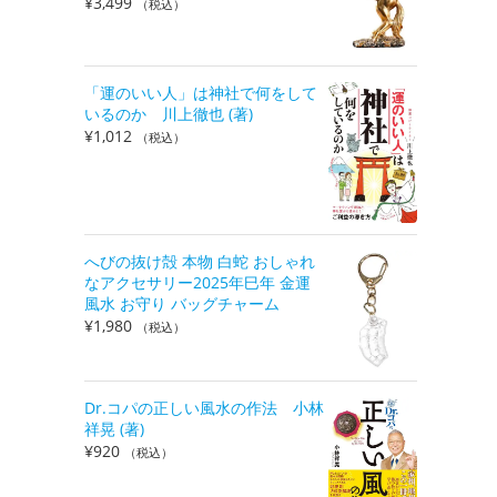
¥
3,499
（税込）
「運のいい人」は神社で何をして
いるのか 川上徹也 (著)
¥
1,012
（税込）
へびの抜け殻 本物 白蛇 おしゃれ
なアクセサリー2025年巳年 金運
風水 お守り バッグチャーム
¥
1,980
（税込）
Dr.コパの正しい風水の作法 小林
祥晃 (著)
¥
920
（税込）