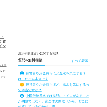
ク・
 置
イン
風水や開運占いに関する相談
質問&無料相談
すべて表示
ンテリ
,
色
ピ
経営者やお金持ちほど風水を気にする？
運アッ
は、たぶん本当です
経営者やお金持ちほど、風水を気にするっ
て本当ですか？
中国伝統風水では鬼門にトイレがあること
が問題ではなく、家全体の間取りから、どこに
位置しているのかが大切