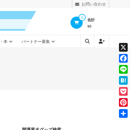
お問い合わせ
0
合計
¥0
・本
パートナー募集
X
Face
Line
Hate
Pocke
Pinte
共
開運風水グッズ検索