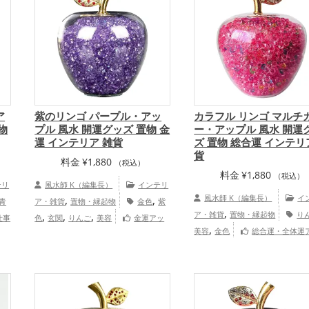
ア
紫のリンゴ パープル・アッ
カラフル リンゴ マルチ
物
プル 風水 開運グッズ 置物 金
ー・アップル 風水 開運
運 インテリア 雑貨
ズ 置物 総合運 インテリ
貨
料金
¥
1,880
（税込）
料金
¥
1,880
（税込）
テリ
風水師 K（編集長）
インテリ
,
,
風水師 K（編集長）
イ
青
ア・雑貨
置物・縁起物
金色
紫
,
,
,
,
ア・雑貨
置物・縁起物
り
仕事
色
玄関
りんご
美容
金運アッ
,
,
美容
金色
総合運・全体運
プ
仕事運アップ
プ