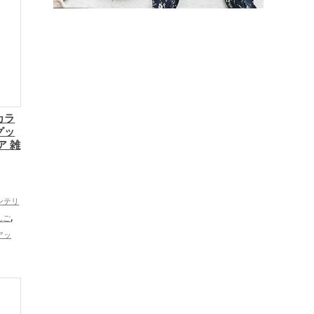
カラ
グッ
ア 雑
ンテリ
,
んご
アッ