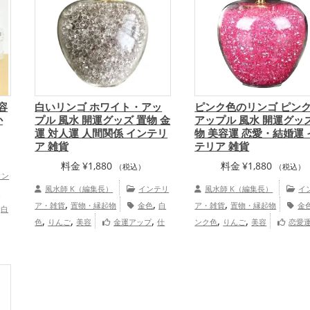
容
白いリンゴ ホワイト・アッ
ピンク色のリンゴ ピン
か
プル 風水 開運グッズ 置物 金
アップル 風水 開運グッズ
運 対人運 人間関係 インテリ
物 美容運 恋愛・結婚運 
ア 雑貨
テリア 雑貨
料金
¥
1,880
料金
¥
1,880
（税込）
（税込）
イン
風水師 K（編集長）
インテリ
風水師 K（編集長）
イ
置
,
,
,
,
ア・雑貨
置物・縁起物
金色
白
ア・雑貨
置物・縁起物
金
白
,
,
,
,
,
,
色
りんご
美容
金運アップ
仕
ンク色
りんご
美容
恋愛
美
,
,
事運アップ
家庭運・家族運アップ
プ
結婚運アップ