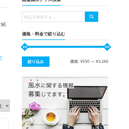
有
検
索
ご紹
対
象:
価格・料金で絞り込む
グ
最
最
価格:
¥550
—
¥3,260
絞り込み
低
高
う)
色
価
価
格
格