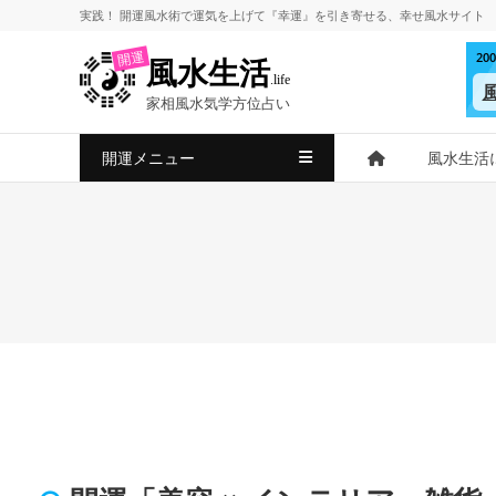
コ
実践！
開運風水術
で
運気を上げて
『幸運』を引き寄せる、
幸せ風水サイト
ン
2
開運
風水生活
テ
.life
ン
家相風水気学方位占い
ツ
へ
開運メニュー
風水生活
ス
キ
ッ
プ