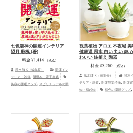
七色龍神の開運インテリア
観葉植物 アロエ 不夜城 美
望月 彩楓 (著)
健康運 風水 白い 丸い 鉢 
わいい 鉢植え 陶器
料金
¥
1,414
（税込）
料金
¥
3,260
（税込）
風水師 K（編集長）
開運イン
,
風水師 K（編集長）
開運
テリア・雑貨
開運本・電子書籍
,
,
,
テリア・雑貨
開運観葉植物
開運
美容の開運グッズ
スピリチュアルの開
,
物・縁起物
緑色の開運グッズ
運グッズ
リビングの開運グッズ
,
,
,
色の開運グッズ
玄関の開運グッズ
恋愛運アップ
結婚運アップ
金運アッ
,
,
,
容の開運グッズ
健康運アップ
プ
仕事運アップ
健康運アップ
家庭
,
運・家族運アップ
総合運・全体運アッ
プ