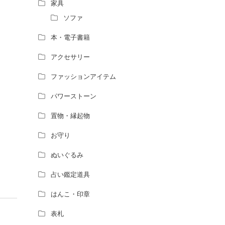
風水師になるには、どんな勉強をすればい
家具
いですか？
ソファ
本・電子書籍
アクセサリー
ファッションアイテム
パワーストーン
置物・縁起物
お守り
ぬいぐるみ
占い鑑定道具
はんこ・印章
表札