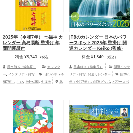
2025年（令和7年） 七福神 カ
JTBのカレンダー 日本のパワ
レンダー 高島易断 壁掛け 年
ースポット2025年 壁掛け 開
間開運暦付
運カレンダー Keiko (監修)
料金
¥
3,740
料金
¥
1,540
（税込）
（税込）
風水師 K（編集長）
カレンダ
風水師 K（編集長）
開運インテ
,
,
ー
インテリア・雑貨
旧2025年（令
リア・雑貨
開運カレンダー
旧2025
,
,
,
,
和7年）
占い
神社仏閣
七福神
北
年（令和7年）の開運グッズ
パワースポ
,
,
,
,
,
,
,
海道
福井県
広島県
茨城県
北陸地方
ットの開運グッズ
占いの開運グッズ
神
,
,
,
中国地方
恋愛運アップ
結婚運アッ
社仏閣の開運グッズ
青森県
徳島県
,
,
,
,
,
,
,
プ
金運アップ
仕事運アップ
健康運ア
山梨県
北海道
東北地方
岐阜県
京都
,
,
,
,
,
,
,
ップ
家庭運・家族運アップ
総合運・全
府
宮城県
関東地方
長野県
千葉県
広
,
,
,
,
体運アップ
島県
甲信越地方
熊本県
大分県
東海
,
,
,
,
地方
関西地方
鹿児島県
中国地方
四
,