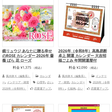
,
,
,
,
山梨県
北海道
岩手県
東北地方
関東
,
,
,
,
,
地方
道東
京都府
甲信越地方
静岡県
,
,
山形県
東海地方
関西地方
恋愛運
,
,
,
アップ
結婚運アップ
金運アップ
仕事
,
,
運アップ
健康運アップ
家庭運・家族運
,
アップ
総合運・全体運アップ
鏡リュウジ あなたに贈る幸せ
2026年（令和8年）高島易断
のROSE カレンダー 2026年 薔
卓上 開運 カレンダー 大吉招
薇 ばら 花 ローズ
福ごよみ 年間開運暦付
料金
¥
1,375
料金
¥
2,090
（税込）
（税込）
風水師 K（編集長）
カレンダ
風水師 K（編集長）
インテリ
,
,
,
,
ー
インテリア・雑貨
心理学
占い
ア・雑貨
カレンダー
2026年（令和
,
,
,
,
2026年（令和8年）
恋愛運アップ
8年）
七福神
占い
恋愛運アップ
,
,
,
,
結婚運アップ
健康運アップ
家庭運・家
結婚運アップ
金運アップ
仕事運アッ
,
,
,
族運アップ
総合運・全体運アップ
プ
健康運アップ
家庭運・家族運アッ
,
プ
総合運・全体運アップ