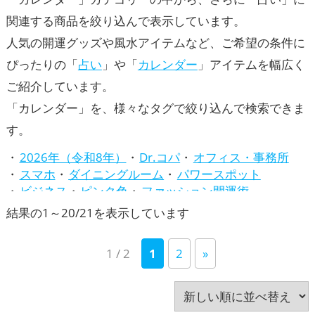
関連する商品を絞り込んで表示しています。
人気の開運グッズや風水アイテムなど、ご希望の条件に
ぴったりの「
占い
」や「
カレンダー
」アイテムを幅広く
ご紹介しています。
「カレンダー」を、様々なタグで絞り込んで検索できま
す。
2026年（令和8年）
Dr.コパ
オフィス・事務所
スマホ
ダイニングルーム
パワースポット
ビジネス
ピンク色
ファッション開運術
リビング
七福神
八卦鏡（八角形の鏡）ミラー
新
結果の1～20/21を表示しています
占い
四神（四獣）・五神獣
干支・十二支
し
心理学
招き猫
旧2024年（令和6年）
1 / 2
1
2
»
い
旧2025年（令和7年）
書斎・勉強部屋
李家幽竹
梟(ふくろう)
玄関
瓢箪(ひょうたん)
白色
順
神社仏閣
緑色
蛇・巳年（みどし）
蛙(カエル)
赤色
金色
風水・家相
馬・午年（うまどし）