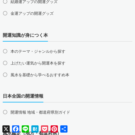
結婚運アップの開運グッズ
愛媛県の占い師募集・求人
高知県の占い師募集・求人
金運アップの開運グッズ
九州地方の占い師募集・求人
福岡県の占い師募集・求人
佐賀県の占い師募集・求人
仕事運アップの開運グッズ
長崎県の占い師募集・求人
熊本県の占い師募集・求人
開運知識が身につく本
健康運アップの開運グッズ
大分県の占い師募集・求人
宮崎県の占い師募集・求人
鹿児島県の占い師募集・求人
沖縄県の占い師募集・求人
家庭運・家族運アップの開運グッズ
本のテーマ・ジャンルから探す
総合運・全体運アップの開運グッズ
上げたい運気から開運本を探す
2026年干支の午・馬の開運グッズ
風水を基礎から学べるおすすめ本
風水最強、龍の開運グッズ
日本全国の開運情報
幸運を呼ぶ、かわいい招き猫
おめでたい七福神の縁起物
開運情報 地域・都道府県別ガイド
八卦鏡（八角形の鏡）ミラー
X
Facebook
Line
Hatena
Pocket
Pinterest
共
四神（青龍・朱雀・白虎・玄武）
有
風水鑑定（地方・都道府県）