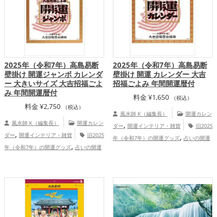
体運アップ
2025年（令和7年）高島易断
2025年（令和7年）高島易断
壁掛け 開運ジャンボ カレンダ
壁掛け 開運 カレンダー 大吉
ー 大きいサイズ 大吉招福ごよ
招福ごよみ 年間開運暦付
み 年間開運暦付
料金
¥
1,650
（税込）
料金
¥
2,750
（税込）
風水師 K（編集長）
開運カレン
風水師 K（編集長）
開運カレン
,
ダー
開運インテリア・雑貨
旧2025
,
ダー
開運インテリア・雑貨
旧2025
,
年（令和7年）の開運グッズ
占いの開運
,
年（令和7年）の開運グッズ
占いの開運
,
グッズ
恋愛運アップ
結婚運アッ
,
グッズ
恋愛運アップ
結婚運アッ
,
,
,
プ
金運アップ
仕事運アップ
健康運ア
,
,
,
プ
金運アップ
仕事運アップ
健康運ア
,
,
ップ
家庭運・家族運アップ
総合運・全
,
,
ップ
家庭運・家族運アップ
総合運・全
体運アップ
体運アップ