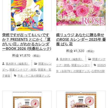
恋愛運アップ
結婚運アップ
金運アッ
,
,
,
プ
仕事運アップ
健康運アップ
家庭
,
運・家族運アップ
総合運・全体運アッ
プ
突然ですが占ってもいいです
鏡リュウジ あなたに贈る幸せ
か？ PRESENTS とにかく「運
のROSE カレンダー 2025年 薔
がいい日」がわかるカレンダ
薇 ばら 花
ーBOOK 2026 (扶桑社ムック)
料金
¥
1,320
（税込）
料金
¥
1,870
（税込）
風水師 K（編集長）
開運インテ
風水師 K（編集長）
開運カレン
,
リア・雑貨
開運カレンダー
旧2025
,
,
ダー
開運インテリア・雑貨
開運本・電
,
年（令和7年）の開運グッズ
心理学の開
,
子書籍
干支・十二支の開運グッズ
,
運グッズ
占いの開運グッズ
恋愛運
,
馬・午年（うまどし）の開運グッズ
占い
,
,
,
アップ
結婚運アップ
健康運アップ
家
,
の開運グッズ
2026年（令和8年）の開運
,
庭運・家族運アップ
総合運・全体運アッ
,
グッズ
恋愛運アップ
結婚運アッ
プ
,
,
,
プ
金運アップ
仕事運アップ
健康運ア
,
,
ップ
家庭運・家族運アップ
総合運・全