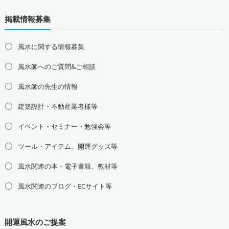
道北の占い師募集・求人
道央の占い師募集・求人
掲載情報募集
道東の占い師募集・求人
道南の占い師募集・求人
東北地方の占い師募集・求人
風水に関する情報募集
青森県の占い師募集・求人
岩手県の占い師募集・求人
風水師へのご質問&ご相談
宮城県の占い師募集・求人
秋田県の占い師募集・求人
山形県の占い師募集・求人
福島県の占い師募集・求人
風水師の先生の情報
関東地方の占い師募集・求人
建築設計・不動産業者様等
東京都の占い師募集・求人
神奈川県の占い師募集・求人
イベント・セミナー・勉強会等
埼玉県の占い師募集・求人
千葉県の占い師募集・求人
茨城県の占い師募集・求人
栃木県の占い師募集・求人
ツール・アイテム、開運グッズ等
群馬県の占い師募集・求人
風水関連の本・電子書籍、教材等
甲信越地方の占い師募集・求人
風水関連のブログ・ECサイト等
山梨県の占い師募集・求人
新潟県の占い師募集・求人
長野県の占い師募集・求人
開運風水のご提案
東海地方の占い師募集・求人