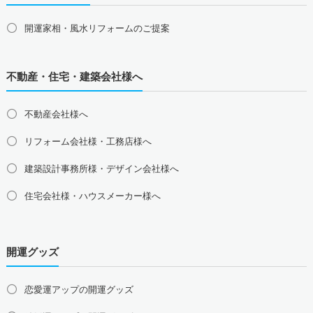
愛知県の占い師募集・求人
岐阜県の占い師募集・求人
三重県の占い師募集・求人
静岡県の占い師募集・求人
開運家相・風水リフォームのご提案
北陸地方の占い師募集・求人
富山県の占い師募集・求人
石川県の占い師募集・求人
不動産・住宅・建築会社様へ
福井県の占い師募集・求人
不動産会社様へ
関西地方の占い師募集・求人
大阪府の占い師募集・求人
兵庫県の占い師募集・求人
リフォーム会社様・工務店様へ
京都府の占い師募集・求人
滋賀県の占い師募集・求人
建築設計事務所様・デザイン会社様へ
奈良県の占い師募集・求人
和歌山県の占い師募集・求人
住宅会社様・ハウスメーカー様へ
中国地方の占い師募集・求人
島根県の占い師募集・求人
鳥取県の占い師募集・求人
岡山県の占い師募集・求人
広島県の占い師募集・求人
開運グッズ
山口県の占い師募集・求人
四国地方の占い師募集・求人
恋愛運アップの開運グッズ
徳島県の占い師募集・求人
香川県の占い師募集・求人