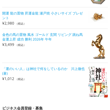
開運 龍の置物 昇運金龍 瀬戸焼 小さいサイズ プレゼ
ント
¥
2,980
（税込）
金色の馬の置物 風水 ゴールド 玄関 リビング 跳ね馬
金運上昇 成功 勝利 2026年 午年
¥
3,499
（税込）
「運のいい人」は神社で何をしているのか 川上徹也
(著)
¥
1,012
（税込）
ビジネス会員登録・募集