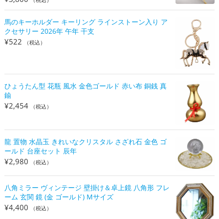
馬のキーホルダー キーリング ラインストーン入り ア
クセサリー 2026年 午年 干支
¥
522
（税込）
ひょうたん型 花瓶 風水 金色ゴールド 赤い布 銅銭 真
鍮
¥
2,454
（税込）
龍 置物 水晶玉 きれいなクリスタル さざれ石 金色 ゴ
ールド 台座セット 辰年
¥
2,980
（税込）
八角ミラー ヴィンテージ 壁掛け＆卓上鏡 八角形 フレ
ーム 玄関 鏡 (金 ゴールド) Mサイズ
¥
4,400
（税込）