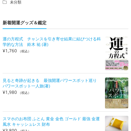
未分類
新着開運グッズ＆鑑定
運の方程式 チャンスを引き寄せ結果に結びつける科
学的な方法 鈴木 祐 (著)
¥
1,760
（税込）
見ると奇跡が起きる 最強開運パワースポット巡り
パワースポット一人旅(著)
¥
1,980
（税込）
スマホのお布団 ふとん 黄金 金色 ゴールド 最強 金運
風水 キャッシュレス 財布
¥
3,800
（税込）