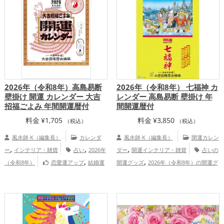
2026年（令和8年）高島易断
2026年（令和8年） 七福神 カ
壁掛け 開運 カレンダー 大吉
レンダー 高島易断 壁掛け 年
招福ごよみ 年間開運暦付
間開運暦付
料金
¥
1,705
料金
¥
3,850
（税込）
（税込）
風水師 K（編集長）
カレンダ
風水師 K（編集長）
開運カレン
,
,
,
ー
インテリア・雑貨
占い
2026年
ダー
開運インテリア・雑貨
占いの
,
,
（令和8年）
恋愛運アップ
結婚運
開運グッズ
2026年（令和8年）の開運グ
,
,
,
,
,
アップ
金運アップ
仕事運アップ
健康
ッズ
神社仏閣の開運グッズ
七福神の開
,
,
,
,
,
運アップ
家庭運・家族運アップ
総合
運グッズ
香川県
佐賀県
東北地方
,
,
,
,
運・全体運アップ
石川県
関東地方
千葉県
大分県
福島
,
,
,
県
北陸地方
四国地方
九州地方
,
,