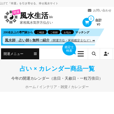
コ
『幸運』を引き寄せる、
幸せ風水サイト
ン
お問い合わせ
開運
風水生活
テ
.life
0
合計
家相風水気学方位占い
ン
¥0
ツ
200名以上の専門家から
マッチング
ご相談
ご依頼
お悩み
へ
風水師
占い師
無料
紹介
・
を
で
（開運方位・家相鑑定士など）➡
ス
鑑定士
検索
キ
開運メニュー
ッ
プ
占い × カレンダー商品一覧
今年の開運カレンダー（吉日・天赦日・一粒万倍日）
ホーム
/
インテリア・雑貨
/ カレンダー