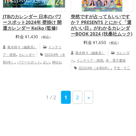
JTBのカレンダー 日本のパワ
突然ですが占ってもいいです
ースポット2024年 壁掛け 開
か？ PRESENTS とにかく「運
運カレンダー Keiko (監修)
がいい日」がわかるカレンダ
ーBOOK 2024 (扶桑社ムック)
料金
¥
1,430
（税込）
料金
¥
1,650
（税込）
風水師 K（編集長）
インテリ
,
風水師 K（編集長）
カレンダ
ア・雑貨
カレンダー
旧2024年（令
,
,
,
,
,
ー
インテリア・雑貨
本・電子書籍
和6年）
パワースポット
占い
神社仏
,
,
,
,
,
旧2024年（令和6年）
干支・十二
閣
山梨県
青森県
富山県
東京都
,
,
,
,
,
,
支
龍・辰年（たつどし）
占い
総
東北地方
岩手県
三重県
京都府
関東
,
,
,
,
合運・全体運アップ
地方
静岡県
秋田県
甲信越地方
熊本
,
,
,
,
,
県
東海地方
山形県
宮崎県
北陸地方
1 / 2
1
2
»
,
,
,
和歌山県
関西地方
沖縄県
九州地方
,
家庭運・家族運アップ
総合運・全
体運アップ