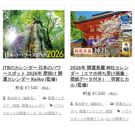
黄色
黒色
龍・辰年（たつどし）
JTBのカレンダー 日本のパワ
2026年 開運美麗 神社カレン
ースポット 2026年 壁掛け 開
ダー（スマホ待ち受け画像・
運カレンダー Keiko (監修)
壁紙データ付き） 羽賀ヒカ
ル (監修)
料金
¥
1,540
（税込）
料金
¥
1,540
（税込）
風水師 K（編集長）
開運インテ
,
風水師 K（編集長）
開運カレン
リア・雑貨
開運カレンダー
パワー
,
,
ダー
開運インテリア・雑貨
パワー
スポットの開運グッズ
占いの開運グッ
,
,
,
スポットの開運グッズ
占いの開運グッ
ズ
2026年（令和8年）の開運グッズ
神
,
,
,
,
ズ
2026年（令和8年）の開運グッズ
神
社仏閣の開運グッズ
徳島県
山梨県
,
,
,
,
,
,
社仏閣の開運グッズ
スマホの開運グッ