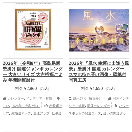
北海道
道北
東京都
東北地方
岐阜県
,
,
,
,
,
,
,
ズ
島根県
青森県
佐賀県
東北地
神奈川県
長野県
京都府
関東地方
甲
,
,
,
,
,
,
,
,
,
方
神奈川県
三重県
福井県
京都府
関
信越地方
滋賀県
東海地方
山形県
宮
,
,
,
,
,
,
,
,
東地方
高知県
静岡県
東海地方
北陸
崎県
栃木県
鹿児島県
関西地方
四国
,
,
,
,
,
地方
和歌山県
関西地方
群馬県
中国
地方
九州地方
家庭運・家族運アッ
,
,
,
地方
四国地方
九州地方
恋愛運ア
プ
総合運・全体運アップ
,
,
,
ップ
結婚運アップ
金運アップ
仕事運
,
,
アップ
健康運アップ
家庭運・家族運ア
,
ップ
総合運・全体運アップ
2026年（令和8年）高島易断
2026年『風水 幸運に出逢う風
壁掛け 開運ジャンボ カレンダ
景』壁掛け 開運 カレンダー
ー 大きいサイズ 大吉招福ごよ
スマホ待ち受け画像・壁紙付
み 年間開運暦付
写真工房
料金
¥
2,860
料金
¥
1,650
（税込）
（税込）
,
カレンダー
インテリア・雑貨
風水師 K（編集長）
開運インテ
,
,
占い
2026年（令和8年）
恋愛運ア
リア・雑貨
開運カレンダー
パワー
,
,
,
,
ップ
結婚運アップ
金運アップ
仕事運
スポットの開運グッズ
占いの開運グッ
,
,
,
,
アップ
健康運アップ
家庭運・家族運ア
ズ
2026年（令和8年）の開運グッズ
ス
,
,
,
ップ
総合運・全体運アップ
マホの開運グッズ
青森県
東京都