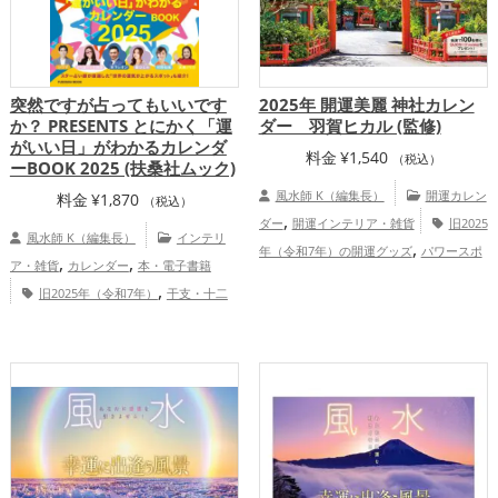
国地方
九州地方
家庭運・家族運ア
,
ップ
総合運・全体運アップ
突然ですが占ってもいいです
2025年 開運美麗 神社カレン
か？ PRESENTS とにかく「運
ダー 羽賀ヒカル (監修)
がいい日」がわかるカレンダ
料金
¥
1,540
（税込）
ーBOOK 2025 (扶桑社ムック)
風水師 K（編集長）
開運カレン
料金
¥
1,870
（税込）
,
ダー
開運インテリア・雑貨
旧2025
風水師 K（編集長）
インテリ
,
年（令和7年）の開運グッズ
パワースポ
,
,
ア・雑貨
カレンダー
本・電子書籍
,
,
ットの開運グッズ
占いの開運グッズ
神
,
旧2025年（令和7年）
干支・十二
,
,
社仏閣の開運グッズ
島根県
山梨県
,
,
支
蛇・巳年（みどし）
占い
恋愛
,
,
,
,
東北地方
三重県
関東地方
愛媛県
長
,
,
,
運アップ
結婚運アップ
金運アップ
仕
,
,
,
,
崎県
長野県
甲信越地方
奈良県
茨城
,
,
事運アップ
健康運アップ
家庭運・家族
,
,
,
,
,
県
東海地方
福島県
栃木県
関西地方
,
運アップ
総合運・全体運アップ
,
,
,
,
鹿児島県
中国地方
沖縄県
四国地方
,
九州地方
恋愛運アップ
結婚運アッ
,
,
,
プ
金運アップ
仕事運アップ
健康運ア