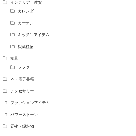
家相・風水の鑑定料金の相場が知りたい。
インテリア・雑貨
風水の流派について教えてください。
カレンダー
風水で個人の運勢を占う方法はありますか？
カーテン
風水師になるには、どんな勉強をすればいいですか？
キッチンアイテム
観葉植物
家具
ソファ
本・電子書籍
アクセサリー
ファッションアイテム
パワーストーン
置物・縁起物