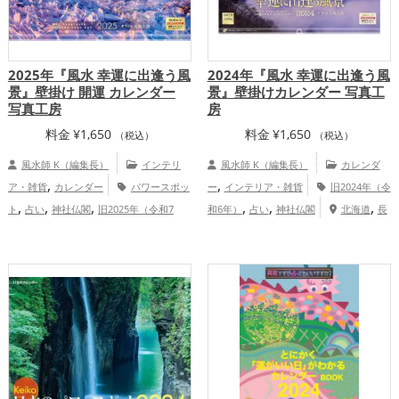
,
,
ップ
家庭運・家族運アップ
総合運・全
体運アップ
2025年『風水 幸運に出逢う風
2024年『風水 幸運に出逢う風
景』壁掛け 開運 カレンダー
景』壁掛けカレンダー 写真工
写真工房
房
料金
¥
1,650
料金
¥
1,650
（税込）
（税込）
風水師 K（編集長）
インテリ
風水師 K（編集長）
カレンダ
,
,
ア・雑貨
カレンダー
パワースポッ
ー
インテリア・雑貨
旧2024年（令
,
,
,
,
,
,
ト
占い
神社仏閣
旧2025年（令和7
和6年）
占い
神社仏閣
北海道
長
,
,
,
,
,
,
,
年）
北海道
山梨県
岐阜県
関東
野県
三重県
京都府
滋賀県
甲信越地
,
,
,
,
,
,
,
,
,
地方
広島県
熊本県
甲信越地方
東海
方
熊本県
静岡県
奈良県
山口県
東海
,
,
,
,
,
,
,
,
地方
奈良県
茨城県
関西地方
群馬県
地方
関西地方
中国地方
九州地方
,
,
,
中国地方
九州地方
恋愛運アップ
仕事運アップ
家庭運・家族運アッ
,
,
,
結婚運アップ
金運アップ
仕事運アッ
プ
総合運・全体運アップ
,
,
プ
健康運アップ
家庭運・家族運アッ
,
プ
総合運・全体運アップ