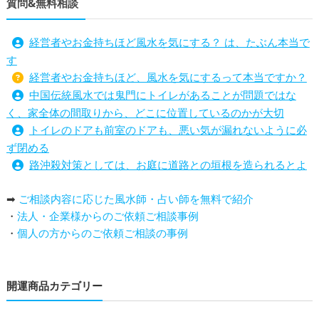
質問&無料相談
経営者やお金持ちほど風水を気にする？ は、たぶん本当で
す
経営者やお金持ちほど、風水を気にするって本当ですか？
中国伝統風水では鬼門にトイレがあることが問題ではな
く、家全体の間取りから、どこに位置しているのかが大切
トイレのドアも前室のドアも、悪い気が漏れないように必
ず閉める
路沖殺対策としては、お庭に道路との垣根を造られるとよ
い
➡
ご相談内容に応じた風水師・占い師を無料で紹介
庭を広げると路沖殺（ろちゅうさつ）は防げますか？
・
法人・企業様からのご依頼ご相談事例
トイレ前室のドアの開け閉めについて
・
個人の方からのご依頼ご相談の事例
増築して家相の中心軸が変わると、鬼門の方角にあるトイ
レの位置はずれますか？
青澄杏樹 （アオスミアンジュ）先生からのご回答です。
開運商品カテゴリー
占い師さんは、幽霊を見たことがありますか？
家相風水の診断・鑑定料金や相場について