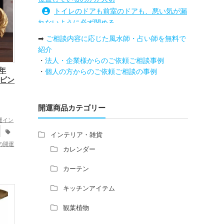
トイレのドアも前室のドアも、悪い気が漏
れないように必ず閉める
路沖殺対策としては、お庭に道路との垣根
➡
ご相談内容に応じた風水師・占い師を無料で
を造られるとよい
紹介
庭を広げると路沖殺（ろちゅうさつ）は防
・
法人・企業様からのご依頼ご相談事例
げますか？
6年
・
個人の方からのご依頼ご相談の事例
リビン
トイレ前室のドアの開け閉めについて
増築して家相の中心軸が変わると、鬼門の
方角にあるトイレの位置はずれますか？
開運商品カテゴリー
青澄杏樹 （アオスミアンジュ）先生から
運イン
のご回答です。
インテリア・雑貨
占い師さんは、幽霊を見たことがあります
の開運
カレンダー
か？
開運グ
家相風水の診断・鑑定料金や相場について
グの開
カーテン
家相・風水の鑑定料金の相場が知りたい。
運グッ
キッチンアイテム
風水の流派について教えてください。
ッズ
風水で個人の運勢を占う方法はあります
家庭
観葉植物
か？
運アッ