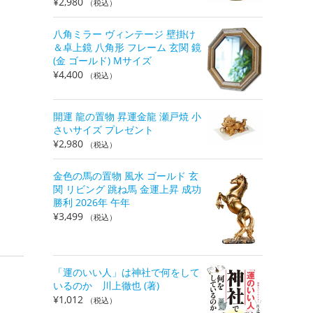
¥
2,980
（税込）
八角ミラー ヴィンテージ 壁掛け
＆卓上鏡 八角形 フレーム 玄関 鏡
(金 ゴールド) Mサイズ
¥
4,400
（税込）
開運 龍の置物 昇運金龍 瀬戸焼 小
さいサイズ プレゼント
¥
2,980
（税込）
金色の馬の置物 風水 ゴールド 玄
関 リビング 跳ね馬 金運上昇 成功
勝利 2026年 午年
¥
3,499
（税込）
「運のいい人」は神社で何をして
いるのか 川上徹也 (著)
¥
1,012
（税込）