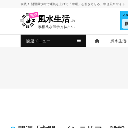
コ
実践！
開運風水術
で
運気を上げて
『幸運』を引き寄せる、
幸せ風水サイト
ン
2
開運
風水生活
テ
.life
ン
家相風水気学方位占い
ツ
へ
開運メニュー
風水生活
ス
キ
ッ
プ