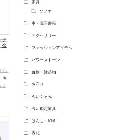
風水師になるには、どんな勉強をすればい
家具
いですか？
ソファ
本・電子書籍
アクセサリー
ンテ
 金
ファッションアイテム
パワーストーン
運イン
置物・縁起物
お守り
,
ッズ
グッ
ぬいぐるみ
の開運
グッ
占い鑑定道具
,
プ
家
はんこ・印章
体運ア
表札