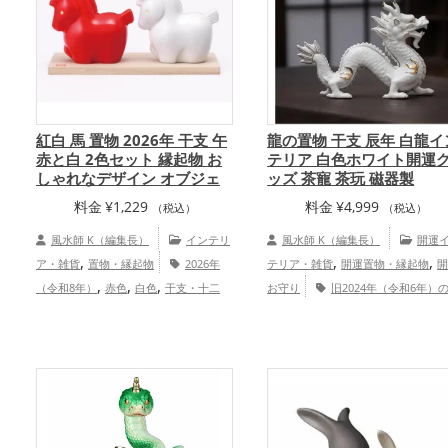
,
プ
総合運・全体運アップ
紅白 馬 置物 2026年 干支 午
龍の置物 干支 辰年 白龍イ
赤と白 2色セット 縁起物 お
テリア 白色ホワイト開運
しゃれなデザイン オブジェ
ッズ 茶寵 茶玩 磁器製
料金
¥
1,229
料金
¥
4,999
（税込）
（税込）
風水師 K（編集長）
インテリ
風水師 K（編集長）
開運
,
,
,
ア・雑貨
置物・縁起物
2026年
テリア・雑貨
開運置物・縁起物
,
,
,
（令和8年）
赤色
白色
干支・十二
お守り
旧2024年（令和6年）
,
,
,
,
,
支
馬・午年（うまどし）
玄関
リビ
運グッズ
白色の開運グッズ
干支
,
,
,
ング
金運アップ
仕事運アップ
二支の開運グッズ
龍・辰年（たつ
,
,
健康運アップ
家庭運・家族運アップ
し）の開運グッズ
玄関の開運グッ
,
寝室の開運グッズ
オフィス・事務
,
開運グッズ
店舗の開運グッズ
,
,
運アップ
仕事運アップ
家庭運・