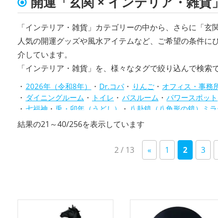
開運「玄関 × インテリア・雑貨
「インテリア・雑貨」カテゴリーの中から、さらに「玄
人気の開運グッズや風水アイテムなど、ご希望の条件に
介しています。
「インテリア・雑貨」を、様々なタグで絞り込んで検索
2026年（令和8年）
Dr.コパ
りんご
オフィス・事務
ダイニングルーム
トイレ
バスルーム
パワースポット
七福神
兎・卯年（うどし）
八卦鏡（八角形の鏡）ミラ
庭・バルコニー
心理学
招き猫
旧2024年（令和6年）
新
結果の21～40/256を表示しています
水色
玄関
瓢箪(ひょうたん)
白色
神社仏閣
紫色
し
透明
金色
銀色
青色
風水・家相
飲食店
馬・午
2 / 13
«
1
2
3
い
順