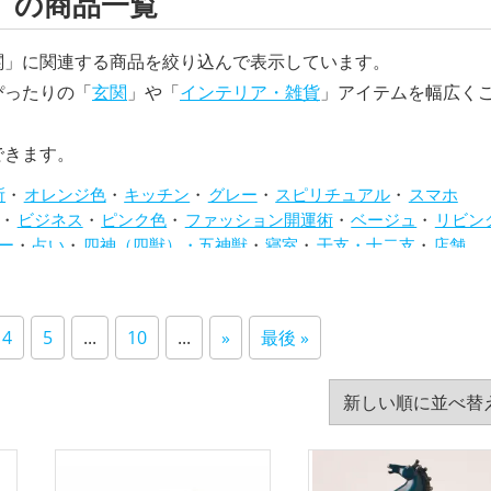
」の商品一覧
関」に関連する商品を絞り込んで表示しています。
ぴったりの「
玄関
」や「
インテリア・雑貨
」アイテムを幅広く
できます。
所
オレンジ色
キッチン
グレー
スピリチュアル
スマホ
ビジネス
ピンク色
ファッション開運術
ベージュ
リビン
ー
占い
四神（四獣）・五神獣
寝室
干支・十二支
店舗
旧2025年（令和7年）
書斎・勉強部屋
李家幽竹
梟(ふくろ
紺色
緑色
美容
茶色
蛇・巳年（みどし）
蛙(カエル)
赤
年（うまどし）
黄色
黒色
龍・辰年（たつどし）
4
5
...
10
...
»
最後 »