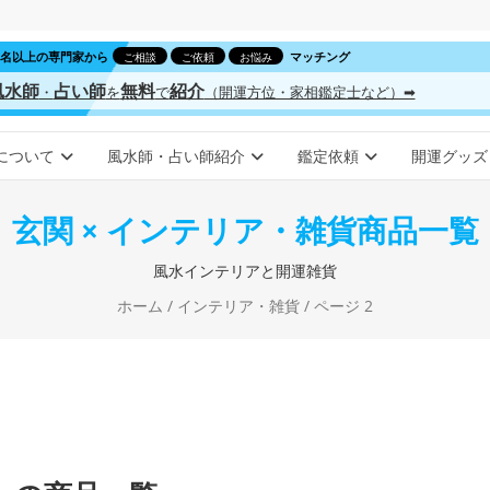
00名以上の専門家から
マッチング
ご相談
ご依頼
お悩み
風水師
占い師
無料
紹介
・
を
で
（開運方位・家相鑑定士など）➡
について
風水師・占い師紹介
鑑定依頼
開運グッズ
玄関 × インテリア・雑貨商品一覧
風水インテリアと開運雑貨
ホーム
/
インテリア・雑貨
/ ページ 2