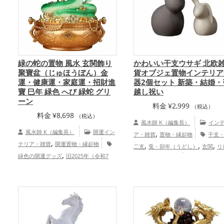
運アップ
緑の蛇の置物 風水 玄関飾り
かわいい干支ウサギ 北欧
聚寶盆（じゅほうぼん）金
貨オブジェ置物インテリア
運・健康運・家庭運・招財進
器2個セット 新築・結婚・
寶 巳年 緑色 へび 緑蛇 グリ
越し祝い
ーン
料金
¥
2,999
（税込）
料金
¥
8,698
（税込）
風水師 K（編集長）
イン
風水師 K（編集長）
開運イン
,
ア・雑貨
置物・縁起物
干支
,
テリア・雑貨
開運置物・縁起物
,
,
,
二支
兎・卯年（うどし）
玄関
リ
,
緑色の開運グッズ
旧2025年（令和7
,
,
ング
寝室
飲食店
結婚運アッ
,
年）の開運グッズ
干支・十二支の開運
家庭運・家族運アップ
,
グッズ
蛇・巳年（みどし）の開運グッ
,
ズ
玄関の開運グッズ
金運アッ
,
,
,
プ
仕事運アップ
健康運アップ
家庭
運・家族運アップ