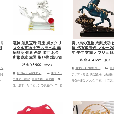
クリ
龍神 如意宝珠 龍玉 風水クリ
青い馬の置物 馬到成功 
明
スタル置物 ガラス玉水晶 無
運 成功運 青色 ブルー 20
病息災 健康 恋愛 出世 お金
年 午年 玄関 オブジェ 
所願成就 幸運 贈り物 縁起物
料金
¥
14,688
（税込）
料金
¥
8,900
（税込）
イン
風水師 K（編集長）
開
,
風水師 K（編集長）
開運イン
,
開
テリア・雑貨
開運置物・縁起物
,
テリア・雑貨
開運置物・縁起物
,
ッ
青色の開運グッズ
干支・十二支
,
龍・辰年（たつどし）の開運グッズ
玄
,
開運
グッズ
馬・午年（うまどし）の
,
関の開運グッズ
旧2024年（令和6年）
,
,
・家
ッズ
玄関の開運グッズ
リビン
,
,
の開運グッズ
赤色の開運グッズ
干
,
運グッズ
ビジネスの開運グッズ
支・十二支の開運グッズ
恋愛運ア
,
ィス・事務所の開運グッズ
店舗
,
,
,
ップ
金運アップ
仕事運アップ
健康
,
グッズ
2026年（令和8年）の開