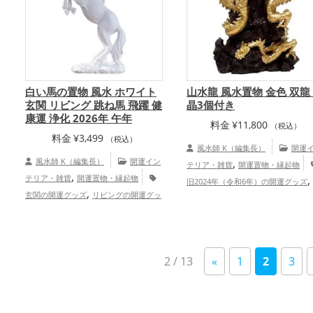
白い馬の置物 風水 ホワイト
山水龍 風水置物 金色 双龍
玄関 リビング 跳ね馬 飛躍 健
晶3個付き
康運 浄化 2026年 午年
料金
¥
11,800
（税込）
料金
¥
3,499
（税込）
風水師 K（編集長）
開運
風水師 K（編集長）
開運イン
,
テリア・雑貨
開運置物・縁起物
,
テリア・雑貨
開運置物・縁起物
旧2024年（令和6年）の開運グッズ
,
玄関の開運グッズ
リビングの開運グッ
,
色の開運グッズ
干支・十二支の開
,
,
ズ
オフィス・事務所の開運グッズ
,
ッズ
龍・辰年（たつどし）の開運
,
2026年（令和8年）の開運グッズ
白色
,
ズ
玄関の開運グッズ
金運ア
,
の開運グッズ
干支・十二支の開運グッ
,
,
プ
仕事運アップ
総合運・全体運
,
2 / 13
«
1
2
3
ズ
馬・午年（うまどし）の開運グッ
プ
,
,
ズ
仕事運アップ
健康運アップ
総合運・全体運アップ