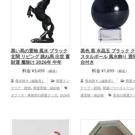
黒い馬の置物 風水 ブラック
黒色 黒 水晶玉 ブラック 
玄関 リビング 跳ね馬 出世 蓄
スタルボール 風水飾り 透
財運 魔除け 2026年 午年
台付き
料金
¥
3,499
料金
¥
1,699
（税込）
（税込）
風水師 K（編集長）
開運イン
風水師 K（編集長）
開運
,
,
テリア・雑貨
開運置物・縁起物
テリア・雑貨
開運パワーストーン
,
オフィス・事務所の開運グッズ
2026年
運置物・縁起物
黒色の開運グ
,
,
,
（令和8年）の開運グッズ
黒色の開運
ズ
玄関の開運グッズ
リビングの
,
,
,
グッズ
干支・十二支の開運グッズ
グッズ
仕事運アップ
家庭運
,
,
馬・午年（うまどし）の開運グッズ
玄
族運アップ
総合運・全体運アップ
,
関の開運グッズ
リビングの開運グッ
,
,
ズ
金運アップ
仕事運アップ
総