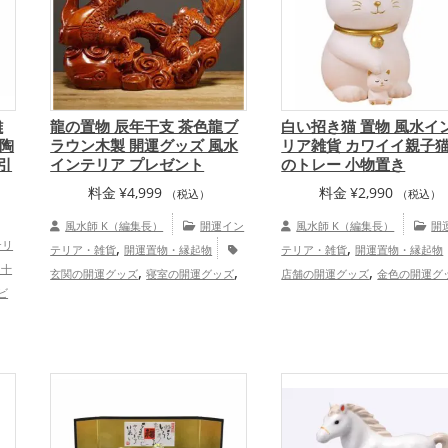
,
,
アップ
健康運アップ
家庭運・家族運
プ
,
アップ
総合運・全体運アップ
雑
龍の置物 辰年干支 茶色龍ブ
白い招き猫 置物 風水イ
陶
ラウン木製 開運グッズ 風水
リア雑貨 カワイイ親子猫
引
インテリア プレゼント
のトレー 小物置き
料金
¥
4,999
料金
¥
2,990
（税込）
（税込）
風水師 K（編集長）
開運イン
風水師 K（編集長）
開
テリ
,
,
テリア・雑貨
開運置物・縁起物
テリア・雑貨
開運置物・縁起物
・十
,
,
,
玄関の開運グッズ
寝室の開運グッズ
店舗の開運グッズ
金色の開運グ
ビ
,
,
オフィス・事務所の開運グッズ
店舗の
白色の開運グッズ
招き猫の開運
,
プ
,
,
,
開運グッズ
旧2024年（令和6年）の開
ズ
玄関の開運グッズ
リビング
,
,
,
運グッズ
茶色の開運グッズ
干支・十
グッズ
オフィス・事務所の開運
,
,
二支の開運グッズ
龍・辰年（たつど
ズ
金運アップ
仕事運アッ
,
,
し）の開運グッズ
金運アップ
仕
庭運・家族運アップ
総合運・全
,
,
事運アップ
家庭運・家族運アップ
総
ップ
合運・全体運アップ