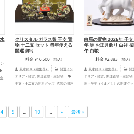
 水
クリスタル ガラス製 干支 置
白馬の置物 2026年 干支
物 十二支 セット 毎年使える
年 馬 お正月飾り 白祥 
開運 飾り
午 白駿
料金
¥
16,500
料金
¥
2,883
（税込）
（税込）
イン
風水師 K（編集長）
開運イン
風水師 K（編集長）
開
,
,
,
テリア・雑貨
開運置物・縁起物
テリア・雑貨
開運置物・縁起物
金
,
干支・十二支の開運グッズ
玄関の開運
馬・午年（うまどし）の開運グッ
運グ
,
,
グッズ
リビングの開運グッズ
金
関の開運グッズ
リビングの開運
グッ
,
,
,
,
運アップ
仕事運アップ
健康運アップ
ズ
2026年（令和8年）の開運グ
ッ
,
,
家庭運・家族運アップ
総合運・全体運
白色の開運グッズ
干支・十二支
アッ
,
4
5
...
10
...
»
最後 »
アップ
グッズ
仕事運アップ
健康
,
,
プ
家庭運・家族運アップ
総合
体運アップ