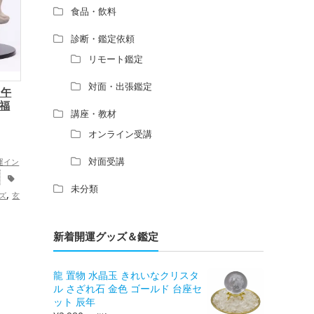
食品・飲料
診断・鑑定依頼
リモート鑑定
対面・出張鑑定
 午
招福
講座・教材
オンライン受講
対面受講
運イン
未分類
,
ズ
玄
グッ
,
ッズ
新着開運グッズ＆鑑定
の開運
運アッ
龍 置物 水晶玉 きれいなクリスタ
運・全
ル さざれ石 金色 ゴールド 台座セ
ット 辰年