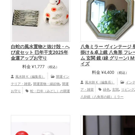
合運・全体運アップ
白蛇の風水置物と抜け殻・へ
八角ミラー ヴィンテージ 
び皮セット 巳年干支2025年
掛け＆卓上鏡 八角形 フレ
金運アップお守り
ム 玄関 鏡 (緑 グリーン) 
イズ
料金
¥
1,777
（税込）
料金
¥
4,400
（税込）
風水師 K（編集長）
開運イン
,
,
風水師 K（編集長）
イン
テリア・雑貨
開運置物・縁起物
開運
,
,
ア・雑貨
緑色
玄関
リビング
お守り
蛇・巳年（みどし）の開運
,
,
八卦鏡（八角形の鏡）ミラー
グッズ
玄関の開運グッズ
リビングの
,
,
開運グッズ
神社仏閣の開運グッズ
七
,
,
福神の開運グッズ
白色の開運グッズ
,
旧2025年（令和7年）の開運グッズ
干
支・十二支の開運グッズ
金運アッ
,
,
プ
仕事運アップ
家庭運・家族運アッ