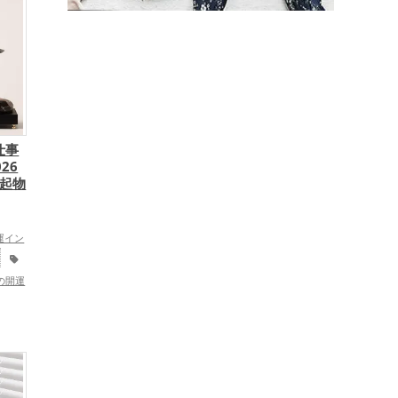
仕事
26
縁起物
運イン
の開運
開運グ
グの開
,
オフ
の開運
運グッ