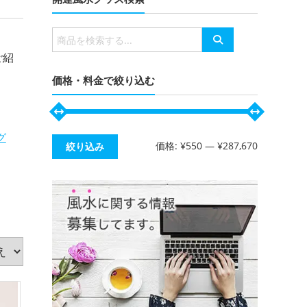
有
検
索
ご紹
対
象:
価格・料金で絞り込む
グ
最
最
価格:
¥550
—
¥287,670
絞り込み
低
高
う)
色
価
価
格
格