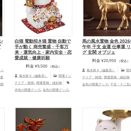
全体運アップ
ン
白猫 電動招き猫 置物 自動で
馬の風水置物 金色 202
グ
手が動く 商売繁盛・千客万
午年 干支 金運 仕事運 
来・運気向上・家内安全・恋
グ 玄関 オブジェ
愛成就・健康祈願
料金
¥
20,950
（税込）
料金
¥
9,500
（税込）
イン
風水師 K（編集長）
開
風水師 K（編集長）
開運イン
,
開運
テリア・雑貨
開運置物・縁起物
,
テリア・雑貨
開運置物・縁起物
,
の開
金色の開運グッズ
干支・十二支
,
,
赤色の開運グッズ
金色の開運グッズ
,
・十
グッズ
馬・午年（うまどし）の
,
白色の開運グッズ
招き猫の開運グッ
,
,
ど
ッズ
玄関の開運グッズ
リビン
,
,
,
ズ
玄関の開運グッズ
リビングの開運
,
ズ
運グッズ
オフィス・事務所の開
,
グッズ
オフィス・事務所の開運グッ
,
所の
ズ
2026年（令和8年）の開運グ
,
ズ
店舗の開運グッズ
恋愛運アッ
,
,
金
金運アップ
仕事運アップ
,
,
,
プ
結婚運アップ
金運アップ
仕事運
,
家族
運・家族運アップ
総合運・全体