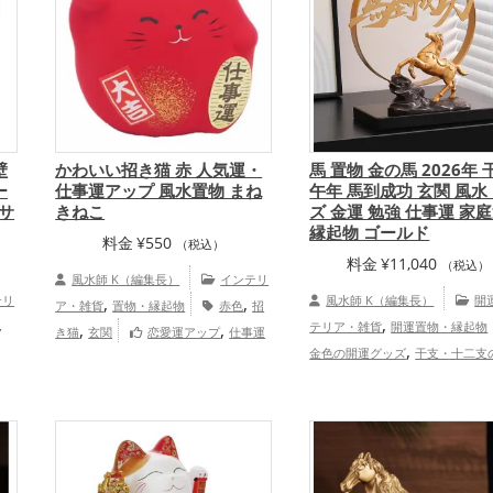
,
運アップ
家庭運・家族運アップ
,
ズ
金運アップ
仕事運アッ
,
庭運・家族運アップ
総合運・全
ップ
壁
かわいい招き猫 赤 人気運・
馬 置物 金の馬 2026年 
ー
仕事運アップ 風水置物 まね
午年 馬到成功 玄関 風水
Mサ
きねこ
ズ 金運 勉強 仕事運 家
縁起物 ゴールド
料金
¥
550
（税込）
料金
¥
11,040
（税込）
風水師 K（編集長）
インテリ
テリ
,
,
風水師 K（編集長）
開
ア・雑貨
置物・縁起物
赤色
招
,
,
,
,
テリア・雑貨
開運置物・縁起物
き猫
玄関
恋愛運アップ
仕事運
,
,
,
金色の開運グッズ
干支・十二支
アップ
健康運アップ
総合運・全体運
,
グッズ
馬・午年（うまどし）の
アップ
,
,
ッズ
玄関の開運グッズ
書斎・
,
屋の開運グッズ
2026年（令和8
,
開運グッズ
金運アップ
仕
,
,
ップ
家庭運・家族運アップ
総