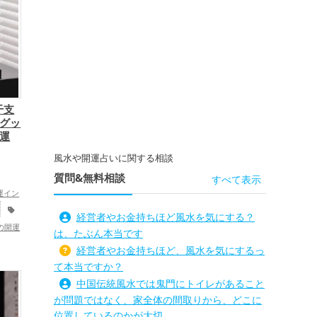
,
プ
家
体運ア
干支
 グッ
庭運
風水や開運占いに関する相談
質問&無料相談
すべて表示
運イン
経営者やお金持ちほど風水を気にする？
の開運
は、たぶん本当です
開運グ
経営者やお金持ちほど、風水を気にするっ
勉強部
て本当ですか？
年）の
中国伝統風水では鬼門にトイレがあること
事運ア
が問題ではなく、家全体の間取りから、どこに
合運・
位置しているのかが大切