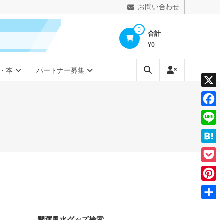
お問い合わせ
0
合計
¥0
・本
パートナー募集
X
Face
Line
Hate
Pocke
Pinte
共
開運風水グッズ検索