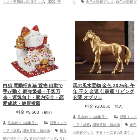
,
,
ィス・事務所の開運グッズ
旧2024年
り
金色の開運グッズ
白色の開運グ
,
,
（令和6年）の開運グッズ
赤色の開運グ
ッズ
旧2025年（令和7年）の開運グッ
,
,
,
,
ッズ
金色の開運グッズ
干支・十二支の
ズ
恋愛運アップ
結婚運アップ
金
,
,
,
,
開運グッズ
龍・辰年（たつどし）の開運
運アップ
仕事運アップ
健康運アップ
,
,
グッズ
ビジネスの開運グッズ
恋愛
家庭運・家族運アップ
総合運・全体運ア
,
,
,
運アップ
金運アップ
仕事運アップ
総
ップ
合運・全体運アップ
白猫 電動招き猫 置物 自動で
馬の風水置物 金色 2026年 午
手が動く 商売繁盛・千客万
年 干支 金運 仕事運 リビング
来・運気向上・家内安全・恋
玄関 オブジェ
愛成就・健康祈願
料金
¥
20,950
（税込）
料金
¥
9,500
（税込）
風水師 K（編集長）
開運インテ
風水師 K（編集長）
開運インテ
,
リア・雑貨
開運置物・縁起物
金色
,
リア・雑貨
開運置物・縁起物
招き
,
の開運グッズ
干支・十二支の開運グッ
,
,
猫の開運グッズ
玄関の開運グッズ
リビ
,
,