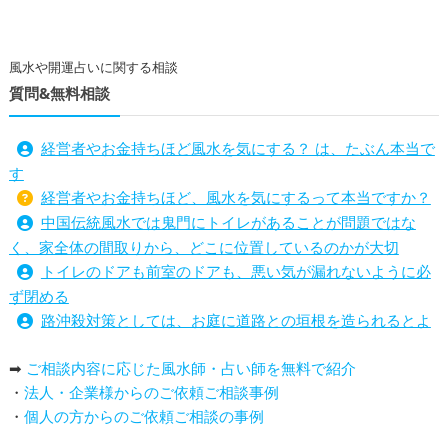
風水や開運占いに関する相談
質問&無料相談
経営者やお金持ちほど風水を気にする？ は、たぶん本当で
す
経営者やお金持ちほど、風水を気にするって本当ですか？
中国伝統風水では鬼門にトイレがあることが問題ではな
く、家全体の間取りから、どこに位置しているのかが大切
トイレのドアも前室のドアも、悪い気が漏れないように必
ず閉める
路沖殺対策としては、お庭に道路との垣根を造られるとよ
い
➡
ご相談内容に応じた風水師・占い師を無料で紹介
庭を広げると路沖殺（ろちゅうさつ）は防げますか？
・
法人・企業様からのご依頼ご相談事例
トイレ前室のドアの開け閉めについて
・
個人の方からのご依頼ご相談の事例
増築して家相の中心軸が変わると、鬼門の方角にあるトイ
レの位置はずれますか？