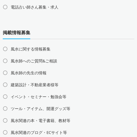
電話占い師さん募集・求人
北海道の占い師募集・求人
道北の占い師募集・求人
道央の占い師募集・求人
掲載情報募集
道東の占い師募集・求人
道南の占い師募集・求人
東北地方の占い師募集・求人
風水に関する情報募集
青森県の占い師募集・求人
岩手県の占い師募集・求人
風水師へのご質問&ご相談
宮城県の占い師募集・求人
秋田県の占い師募集・求人
山形県の占い師募集・求人
福島県の占い師募集・求人
風水師の先生の情報
関東地方の占い師募集・求人
建築設計・不動産業者様等
東京都の占い師募集・求人
神奈川県の占い師募集・求人
イベント・セミナー・勉強会等
埼玉県の占い師募集・求人
千葉県の占い師募集・求人
茨城県の占い師募集・求人
栃木県の占い師募集・求人
ツール・アイテム、開運グッズ等
群馬県の占い師募集・求人
風水関連の本・電子書籍、教材等
甲信越地方の占い師募集・求人
風水関連のブログ・ECサイト等
山梨県の占い師募集・求人
新潟県の占い師募集・求人