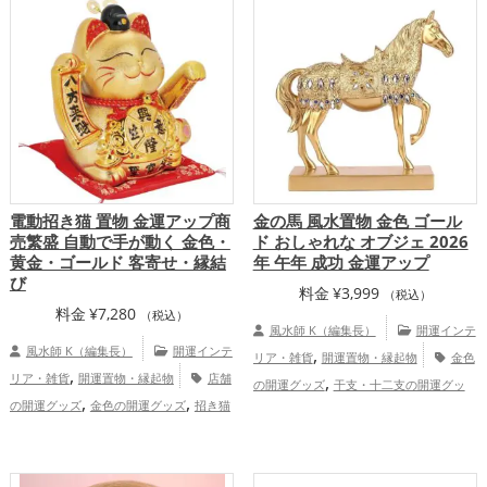
,
,
運アップ
仕事運アップ
総合運・全体運
アップ
電動招き猫 置物 金運アップ商
金の馬 風水置物 金色 ゴール
売繁盛 自動で手が動く 金色・
ド おしゃれな オブジェ 2026
黄金・ゴールド 客寄せ・縁結
年 午年 成功 金運アップ
び
料金
¥
3,999
（税込）
料金
¥
7,280
（税込）
風水師 K（編集長）
開運インテ
風水師 K（編集長）
開運インテ
,
リア・雑貨
開運置物・縁起物
金色
,
リア・雑貨
開運置物・縁起物
店舗
,
の開運グッズ
干支・十二支の開運グッ
,
,
の開運グッズ
金色の開運グッズ
招き猫
,
,
ズ
馬・午年（うまどし）の開運グッズ
,
,
の開運グッズ
リビングの開運グッズ
オ
,
玄関の開運グッズ
2026年（令和8年）の
フィス・事務所の開運グッズ
金運
,
開運グッズ
金運アップ
仕事運アッ
,
,
アップ
仕事運アップ
家庭運・家族運ア