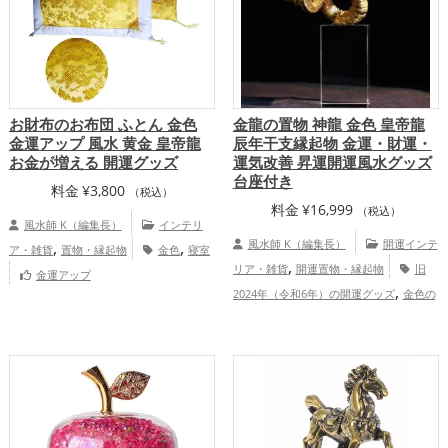
,
,
,
,
健康運アップ
家庭運・家族運アップ
総
プ
仕事運アップ
家庭運・家族運アッ
,
合運・全体運アップ
プ
総合運・全体運アップ
お財布のお布団 ふとん 金色
金龍の置物 神龍 金色 皇帝龍
金運アップ 風水 黄金 皇帝龍
辰年干支縁起物 金運・財運・
お金が増える 開運グッズ
運気改善 昇運開運風水グッズ
台座付き
料金
¥
3,800
（税込）
料金
¥
16,999
（税込）
風水師 K（編集長）
インテリ
,
,
風水師 K（編集長）
開運インテ
ア・雑貨
置物・縁起物
金色
寝室
,
リア・雑貨
開運置物・縁起物
旧
金運アップ
,
2024年（令和6年）の開運グッズ
金色の
,
,
開運グッズ
干支・十二支の開運グッズ
龍・辰年（たつどし）の開運グッズ
,
,
恋愛運アップ
金運アップ
仕事運
,
,
アップ
健康運アップ
家庭運・家族運ア
,
ップ
総合運・全体運アップ