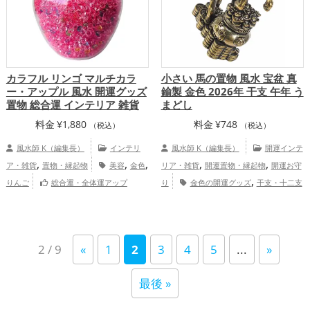
カラフル リンゴ マルチカラ
小さい 馬の置物 風水 宝盆 真
ー・アップル 風水 開運グッズ
鍮製 金色 2026年 干支 午年 う
置物 総合運 インテリア 雑貨
まどし
料金
¥
1,880
料金
¥
748
（税込）
（税込）
風水師 K（編集長）
インテリ
風水師 K（編集長）
開運インテ
,
,
,
,
,
ア・雑貨
置物・縁起物
美容
金色
リア・雑貨
開運置物・縁起物
開運お守
,
りんご
総合運・全体運アップ
り
金色の開運グッズ
干支・十二支
,
の開運グッズ
馬・午年（うまどし）の開
,
,
運グッズ
書斎・勉強部屋の開運グッズ
,
ビジネスの開運グッズ
オフィス・事務所
2 / 9
«
1
2
3
4
5
...
»
,
の開運グッズ
2026年（令和8年）の開運
,
グッズ
金運アップ
仕事運アップ
最後 »