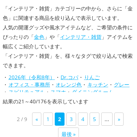
「インテリア・雑貨」カテゴリーの中から、さらに「金
色」に関連する商品を絞り込んで表示しています。
人気の開運グッズや風水アイテムなど、ご希望の条件に
ぴったりの「
金色
」や「
インテリア・雑貨
」アイテムを
幅広くご紹介しています。
「インテリア・雑貨」を、様々なタグで絞り込んで検索
できます。
2026年（令和8年）
Dr.コパ
りんご
オフィス・事務所
オレンジ色
キッチン
グレー
スピリチュアル
スマホ
ダイニングルーム
トイレ
バスルーム
パワースポット
ビジネス
新
結果の21～40/176を表示しています
ピンク色
ファッション開運術
ベージュ
し
リビング
七福神
兎・卯年（うどし）
2 / 9
«
1
2
3
4
5
...
»
い
八卦鏡（八角形の鏡）ミラー
占い
四神（四獣）・五神獣
寝室
干支・十二支
店舗
順
最後 »
庭・バルコニー
心理学
招き猫