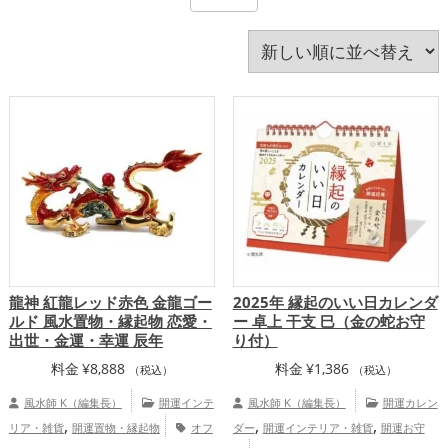
旧2024年（令和6年）
旧2025年（令和7年）
書斎・勉強部屋
李家幽竹
梟(ふくろう)
水色
玄関
瓢箪(ひょうたん)
白色
神社仏閣
紫色
紺色
緑色
美容
茶色
蛇・巳年（みどし）
蛙(カエル)
赤色
透明
金色
銀色
青色
風水・家相
飲食店
馬・午年（うまどし）
黄色
黒色
龍・辰年（たつどし）
龍神 紅龍レッド赤色 金龍ゴー
2025年 縁起のいい日カレンダ
ルド 風水置物・縁起物 恋愛・
ー 卓上 干支 巳（金の蛇お守
出世・金運・幸運 辰年
り付）
料金
¥
8,888
料金
¥
1,386
（税込）
（税込）
風水師 K（編集長）
開運インテ
風水師 K（編集長）
開運カレン
,
,
,
リア・雑貨
開運置物・縁起物
オフ
ダー
開運インテリア・雑貨
開運お守