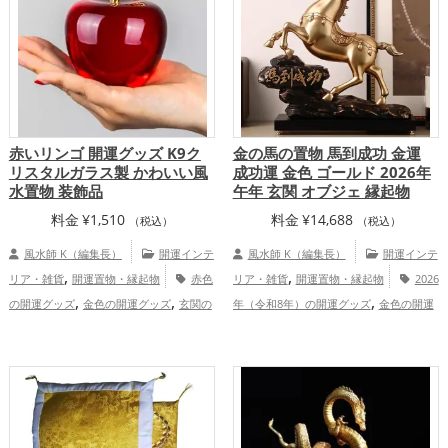
（令和8年）の開運グッズ
金運アッ
,
,
,
プ
仕事運アップ
健康運アップ
家庭
,
運・家族運アップ
総合運・全体運アッ
プ
赤いリンゴ 開運グッズ K9ク
金の馬の置物 馬到成功 金運
リスタルガラス製 かわいい風
成功運 金色 ゴールド 2026年
水置物 装飾品
午年 玄関 オブジェ 縁起物
料金
¥
1,510
料金
¥
14,688
（税込）
（税込）
風水師 K（編集長）
開運インテ
風水師 K（編集長）
開運インテ
,
,
リア・雑貨
開運置物・縁起物
赤色
リア・雑貨
開運置物・縁起物
2026
,
,
,
の開運グッズ
金色の開運グッズ
玄関の
年（令和8年）の開運グッズ
金色の開運
,
,
,
,
開運グッズ
リビングの開運グッズ
寝室
グッズ
干支・十二支の開運グッズ
馬・
,
,
の開運グッズ
ダイニングルームの開運グ
午年（うまどし）の開運グッズ
玄関の開
,
,
,
,
ッズ
オフィス・事務所の開運グッズ
り
運グッズ
リビングの開運グッズ
ビジネ
,
,
んごの開運グッズ
恋愛運アップ
結
スの開運グッズ
オフィス・事務所の開運
,
,
,
,
婚運アップ
金運アップ
仕事運アップ
グッズ
店舗の開運グッズ
金運アッ