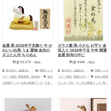
金運 馬 2026年干支飾り 午 か
ガラス製 馬 小さな お守り 金
わいい白馬 うま 置物 金色の
箔入り 2026年干支 午年 開運
ざぶとん付 ちりめん
金運 財布の中に
料金
¥
2,574
料金
¥
440
（税込）
（税込）
風水師 K（編集長）
開運インテ
風水師 K（編集長）
開運インテ
,
,
リア・雑貨
開運置物・縁起物
金色
リア・雑貨
開運お守り
金色の開運
,
,
,
,
の開運グッズ
白色の開運グッズ
干支・
グッズ
干支・十二支の開運グッズ
馬・
,
,
十二支の開運グッズ
馬・午年（うまど
午年（うまどし）の開運グッズ
透明の開
,
,
,
し）の開運グッズ
玄関の開運グッズ
リ
運グッズ
2026年（令和8年）の開運グッ
,
,
,
,
ビングの開運グッズ
寝室の開運グッズ
ズ
金運アップ
仕事運アップ
健康
,
オフィス・事務所の開運グッズ
2026年
運アップ