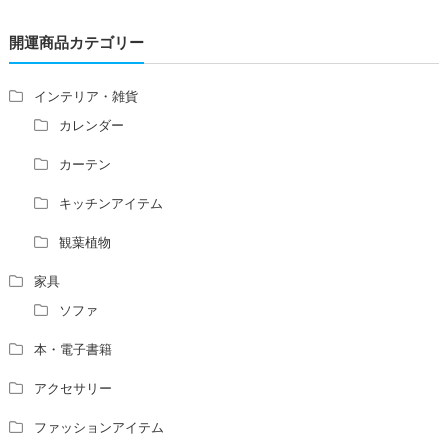
青澄杏樹 （アオスミアンジュ）先生からのご回答です。
開運商品カテゴリー
占い師さんは、幽霊を見たことがありますか？
家相風水の診断・鑑定料金や相場について
家相・風水の鑑定料金の相場が知りたい。
インテリア・雑貨
風水の流派について教えてください。
カレンダー
風水で個人の運勢を占う方法はありますか？
カーテン
風水師になるには、どんな勉強をすればいいですか？
キッチンアイテム
観葉植物
家具
ソファ
本・電子書籍
アクセサリー
ファッションアイテム