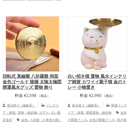
ズ
馬・午年（うまどし）の開運グッズ
,
ングの開運グッズ
オフィス・事務所の開
,
玄関の開運グッズ
リビングの開運グッ
,
,
運グッズ
店舗の開運グッズ
赤色の開運
,
,
ズ
オフィス・事務所の開運グッズ
2026
,
,
グッズ
金色の開運グッズ
白色の開運グ
年（令和8年）の開運グッズ
金運ア
,
,
ッズ
恋愛運アップ
結婚運アップ
,
,
ップ
仕事運アップ
家庭運・家族運アッ
,
,
金運アップ
仕事運アップ
健康運アッ
,
プ
総合運・全体運アップ
,
,
プ
家庭運・家族運アップ
総合運・全体
運アップ
回転式 真鍮製 八卦羅盤 両面
白い招き猫 置物 風水インテリ
金色ゴールド 陰陽 太陰太極図
ア雑貨 カワイイ親子猫 金のト
開運風水グッズ 置物 飾り
レー 小物置き
料金
¥
2,598
料金
¥
2,990
（税込）
（税込）
風水師 K（編集長）
インテリ
風水師 K（編集長）
開運インテ
,
,
,
,
ア・雑貨
置物・縁起物
お守り
占い鑑
リア・雑貨
開運置物・縁起物
金色
,
,
,
定道具
金色
八卦鏡（八角形の鏡）
の開運グッズ
白色の開運グッズ
招き猫
,
,
,
,
ミラー
金運アップ
仕事運アップ
の開運グッズ
玄関の開運グッズ
リビン