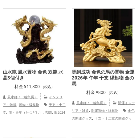
,
,
家庭運・家族運アップ
総合運・全体運ア
グの開運グッズ
オフィス・事務所の開運
,
ップ
グッズ
店舗の開運グッズ
金運アッ
,
,
プ
仕事運アップ
家庭運・家族運アッ
,
プ
総合運・全体運アップ
山水龍 風水置物 金色 双龍 水
馬到成功 金色の馬の置物 金運
晶3個付き
2026年 午年 干支 縁起物 金の
馬
料金
¥
11,800
（税込）
料金
¥
800
（税込）
風水師 K（編集長）
インテリ
,
風水師 K（編集長）
開運インテ
ア・雑貨
置物・縁起物
干支・十二
,
,
,
,
リア・雑貨
開運置物・縁起物
金色
支
龍・辰年（たつどし）
玄関
旧2024
,
,
,
の開運グッズ
干支・十二支の開運グッ
年（令和6年）
金色
金運アップ
,
,
,
ズ
馬・午年（うまどし）の開運グッズ
仕事運アップ
総合運・全体運アップ
2026年（令和8年）の開運グッズ
金