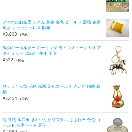
スマホのお布団 ふとん 黄金 金色 ゴールド 最強 金運
風水 キャッシュレス 財布
¥
3,800
（税込）
馬のキーホルダー キーリング ラインストーン入り ア
クセサリー 2026年 午年 干支
¥
522
（税込）
ひょうたん型 花瓶 風水 金色ゴールド 赤い布 銅銭 真
鍮
¥
2,454
（税込）
龍 置物 水晶玉 きれいなクリスタル さざれ石 金色 ゴ
ールド 台座セット 辰年
¥
2,980
（税込）