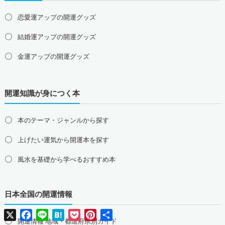
四国地方の占い師募集・求人
恋愛運アップの開運グッズ
徳島県の占い師募集・求人
香川県の占い師募集・求人
結婚運アップの開運グッズ
愛媛県の占い師募集・求人
高知県の占い師募集・求人
金運アップの開運グッズ
九州地方の占い師募集・求人
福岡県の占い師募集・求人
佐賀県の占い師募集・求人
仕事運アップの開運グッズ
長崎県の占い師募集・求人
熊本県の占い師募集・求人
開運知識が身につく本
健康運アップの開運グッズ
大分県の占い師募集・求人
宮崎県の占い師募集・求人
鹿児島県の占い師募集・求人
沖縄県の占い師募集・求人
家庭運・家族運アップの開運グッズ
本のテーマ・ジャンルから探す
総合運・全体運アップの開運グッズ
上げたい運気から開運本を探す
2026年干支の午・馬の開運グッズ
風水を基礎から学べるおすすめ本
風水最強、龍の開運グッズ
日本全国の開運情報
幸運を呼ぶ、かわいい招き猫
X
Facebook
Line
Hatena
Pocket
Pinterest
共
おめでたい七福神の縁起物
有
開運情報 地域・都道府県別ガイド