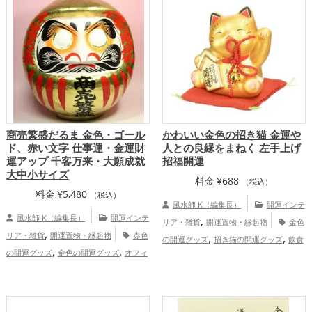
,
,
プ
家庭運・家族運アップ
総合運・全体
,
ップ
総合運・全体運アップ
運アップ
商売繁盛だるま 金色・ゴール
かわいい金色の招き猫 金運や
ド、赤い文字 仕事運・金運財
人との良縁をまねく 左手上げ
運アップ 千客万来・大願成就
招福開運
大中小サイズ
料金
¥
688
（税込）
料金
¥
5,480
（税込）
風水師 K（編集長）
開運インテ
風水師 K（編集長）
開運インテ
,
リア・雑貨
開運置物・縁起物
金色
,
リア・雑貨
開運置物・縁起物
赤色
,
,
の開運グッズ
招き猫の開運グッズ
飲食
,
,
の開運グッズ
金色の開運グッズ
オフィ
,
店の開運グッズ
恋愛運アップ
結婚
,
ス・事務所の開運グッズ
店舗の開運グッ
,
,
,
運アップ
金運アップ
仕事運アップ
健
,
,
ズ
金運アップ
仕事運アップ
家庭
,
,
康運アップ
家庭運・家族運アップ
総合
運・家族運アップ
運・全体運アップ