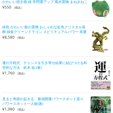
かわいい招き猫 緑 学問運アップ 風水置物 まねきねこ
¥
550
（税込）
緑色 かわいい龍の置物 おしゃれな虹色クリスタル装
飾 緑龍グリーンドラゴン スピリチュアルパワー 幸運
¥
8,580
（税込）
運の方程式 チャンスを引き寄せ結果に結びつける科
学的な方法 鈴木 祐 (著)
¥
1,760
（税込）
見ると奇跡が起きる 最強開運パワースポット巡り
パワースポット一人旅(著)
¥
1,980
（税込）