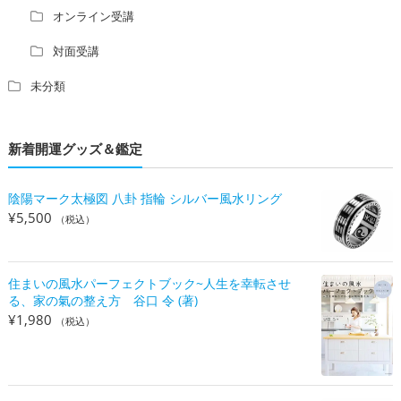
オンライン受講
対面受講
未分類
新着開運グッズ＆鑑定
陰陽マーク太極図 八卦 指輪 シルバー風水リング
¥
5,500
（税込）
住まいの風水パーフェクトブック~人生を幸転させ
る、家の氣の整え方 谷口 令 (著)
¥
1,980
（税込）