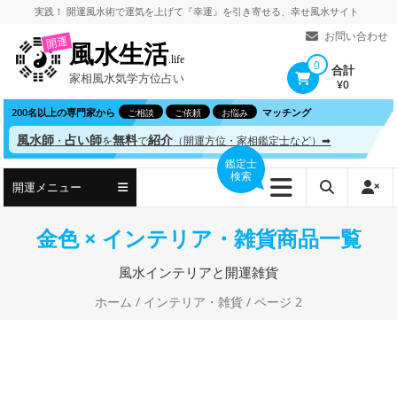
コ
実践！
開運風水術
で
運気を上げて
『幸運』を引き寄せる、
幸せ風水サイト
ン
お問い合わせ
開運
風水生活
テ
.life
0
合計
家相風水気学方位占い
ン
¥0
ツ
200名以上の専門家から
マッチング
ご相談
ご依頼
お悩み
へ
風水師
占い師
無料
紹介
・
を
で
（開運方位・家相鑑定士など）➡
ス
鑑定士
検索
キ
開運メニュー
ッ
プ
金色 × インテリア・雑貨商品一覧
風水インテリアと開運雑貨
ホーム
/
インテリア・雑貨
/ ページ 2