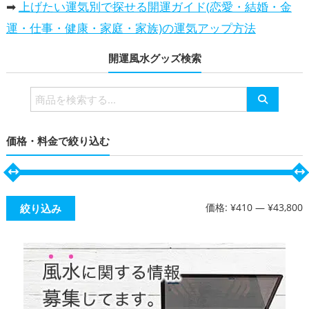
➡
上げたい運気別で探せる開運ガイド(恋愛・結婚・金
運・仕事・健康・家庭・家族)の運気アップ方法
開運風水グッズ検索
検
索
対
価格・料金で絞り込む
象:
価格:
¥410
—
¥43,800
絞り込み