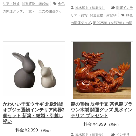
,
リア・雑貨
開運置物・縁起物
金色
風水師 K（編集長）
開運インテ
,
の開運グッズ
干支・十二支の開運グッ
,
リア・雑貨
開運置物・縁起物
緑色
,
,
ズ
馬・午年（うまどし）の開運グッズ
,
の開運グッズ
旧2025年（令和7年）の開
,
玄関の開運グッズ
リビングの開運グッ
,
,
運グッズ
干支・十二支の開運グッズ
,
,
ズ
オフィス・事務所の開運グッズ
2026
,
蛇・巳年（みどし）の開運グッズ
玄関の
年（令和8年）の開運グッズ
金運ア
,
開運グッズ
金運アップ
仕事運アッ
,
,
ップ
仕事運アップ
家庭運・家族運アッ
,
,
プ
健康運アップ
家庭運・家族運アッ
,
プ
総合運・全体運アップ
プ
かわいい干支ウサギ 北欧雑貨
龍の置物 辰年干支 茶色龍ブラ
オブジェ置物インテリア陶器2
ウン木製 開運グッズ 風水イン
個セット 新築・結婚・引越し
テリア プレゼント
祝い
料金
¥
4,999
（税込）
料金
¥
2,999
（税込）
風水師 K（編集長）
インテリ