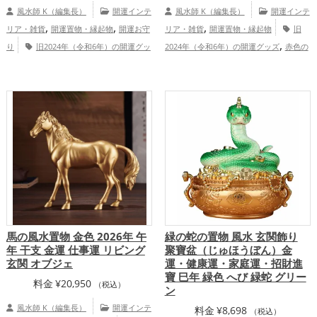
風水師 K（編集長）
開運インテ
風水師 K（編集長）
開運インテ
,
,
,
リア・雑貨
開運置物・縁起物
開運お守
リア・雑貨
開運置物・縁起物
旧
,
り
旧2024年（令和6年）の開運グッ
2024年（令和6年）の開運グッズ
赤色の
,
,
,
,
ズ
白色の開運グッズ
干支・十二支の開
開運グッズ
金色の開運グッズ
干支・十
,
,
運グッズ
龍・辰年（たつどし）の開運グ
二支の開運グッズ
龍・辰年（たつどし）
,
,
,
,
ッズ
玄関の開運グッズ
寝室の開運グッ
の開運グッズ
ビジネスの開運グッズ
オ
,
,
ズ
オフィス・事務所の開運グッズ
店舗
フィス・事務所の開運グッズ
恋愛
,
,
,
,
の開運グッズ
金運アップ
仕事運ア
運アップ
金運アップ
仕事運アップ
総
,
ップ
家庭運・家族運アップ
合運・全体運アップ
馬の風水置物 金色 2026年 午
緑の蛇の置物 風水 玄関飾り
年 干支 金運 仕事運 リビング
聚寶盆（じゅほうぼん）金
玄関 オブジェ
運・健康運・家庭運・招財進
寶 巳年 緑色 へび 緑蛇 グリー
料金
¥
20,950
（税込）
ン
風水師 K（編集長）
開運インテ
料金
¥
8,698
（税込）