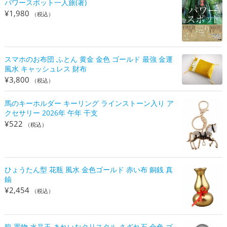
パワースポット一人旅(著)
¥
1,980
（税込）
スマホのお布団 ふとん 黄金 金色 ゴールド 最強 金運
風水 キャッシュレス 財布
¥
3,800
（税込）
馬のキーホルダー キーリング ラインストーン入り ア
クセサリー 2026年 午年 干支
¥
522
（税込）
ひょうたん型 花瓶 風水 金色ゴールド 赤い布 銅銭 真
鍮
¥
2,454
（税込）
龍 置物 水晶玉 きれいなクリスタル さざれ石 金色 ゴ