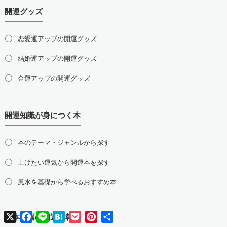
開運グッズ
山口県の占い師募集・求人
四国地方の占い師募集・求人
恋愛運アップの開運グッズ
徳島県の占い師募集・求人
香川県の占い師募集・求人
結婚運アップの開運グッズ
愛媛県の占い師募集・求人
高知県の占い師募集・求人
金運アップの開運グッズ
九州地方の占い師募集・求人
福岡県の占い師募集・求人
佐賀県の占い師募集・求人
仕事運アップの開運グッズ
長崎県の占い師募集・求人
熊本県の占い師募集・求人
開運知識が身につく本
健康運アップの開運グッズ
大分県の占い師募集・求人
宮崎県の占い師募集・求人
鹿児島県の占い師募集・求人
沖縄県の占い師募集・求人
家庭運・家族運アップの開運グッズ
本のテーマ・ジャンルから探す
総合運・全体運アップの開運グッズ
上げたい運気から開運本を探す
2026年干支の午・馬の開運グッズ
風水を基礎から学べるおすすめ本
風水最強、龍の開運グッズ
X
Facebook
Line
Hatena
Pocket
Pinterest
共
日本全国の開運情報
幸運を呼ぶ、かわいい招き猫
有