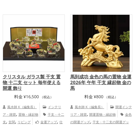
,
,
,
開運グッズ
干支・十二支の開運グッズ
年（令和8年）
金運アップ
仕事運
,
,
,
龍・辰年（たつどし）の開運グッズ
玄関
アップ
健康運アップ
家庭運・家族運ア
,
,
の開運グッズ
金運アップ
仕事運ア
ップ
総合運・全体運アップ
,
ップ
総合運・全体運アップ
クリスタル ガラス製 干支 置
馬到成功 金色の馬の置物 金運
物 十二支 セット 毎年使える
2026年 午年 干支 縁起物 金の
開運 飾り
馬
料金
¥
16,500
料金
¥
800
（税込）
（税込）
風水師 K（編集長）
インテリ
風水師 K（編集長）
開運インテ
,
,
ア・雑貨
置物・縁起物
干支・十二
リア・雑貨
開運置物・縁起物
金色
,
,
,
,
支
玄関
リビング
金運アップ
仕
の開運グッズ
干支・十二支の開運グッ
,
,
,
,
事運アップ
健康運アップ
家庭運・家族
ズ
馬・午年（うまどし）の開運グッズ