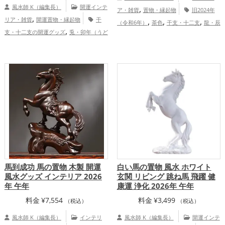
風水師 K（編集長）
開運インテ
,
ア・雑貨
置物・縁起物
旧2024年
,
リア・雑貨
開運置物・縁起物
干
,
,
,
（令和6年）
茶色
干支・十二支
龍・辰
,
支・十二支の開運グッズ
兎・卯年（うど
,
,
,
年（たつどし）
玄関
寝室
オフィス・
,
,
し）の開運グッズ
玄関の開運グッズ
リ
,
,
事務所
店舗
金運アップ
仕事運ア
,
,
ビングの開運グッズ
寝室の開運グッズ
,
,
ップ
家庭運・家族運アップ
総合運・全
,
飲食店の開運グッズ
結婚運アップ
体運アップ
家庭運・家族運アップ
馬到成功 馬の置物 木製 開運
白い馬の置物 風水 ホワイト
風水グッズ インテリア 2026
玄関 リビング 跳ね馬 飛躍 健
年 午年
康運 浄化 2026年 午年
料金
¥
7,554
料金
¥
3,499
（税込）
（税込）
風水師 K（編集長）
インテリ
風水師 K（編集長）
開運インテ