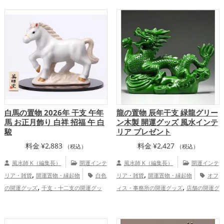
,
運アップ
総合運・全体運アップ
2026年（令和8年）の開運グッズ
金
,
,
運アップ
仕事運アップ
総合運・全体運
アップ
白馬の置物 2026年 干支 午年
龍の置物 辰年干支 緑龍グリー
馬 お正月飾り 白祥 招福 午 白
ン木製 開運グッズ 風水インテ
駿
リア プレゼント
料金
¥
2,883
料金
¥
2,427
（税込）
（税込）
風水師 K（編集長）
開運インテ
風水師 K（編集長）
開運インテ
,
,
リア・雑貨
開運置物・縁起物
白色
リア・雑貨
開運置物・縁起物
オフ
,
,
の開運グッズ
干支・十二支の開運グッ
ィス・事務所の開運グッズ
店舗の開運グ
,
,
,
ズ
馬・午年（うまどし）の開運グッズ
ッズ
旧2024年（令和6年）の開運グッ
,
,
,
玄関の開運グッズ
リビングの開運グッ
ズ
緑色の開運グッズ
干支・十二支の開