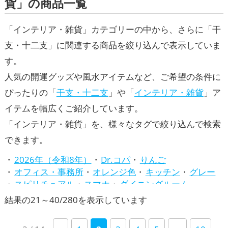
貨」の商品一覧
「インテリア・雑貨」カテゴリーの中から、さらに「干
支・十二支」に関連する商品を絞り込んで表示していま
す。
人気の開運グッズや風水アイテムなど、ご希望の条件に
ぴったりの「
干支・十二支
」や「
インテリア・雑貨
」ア
イテムを幅広くご紹介しています。
「インテリア・雑貨」を、様々なタグで絞り込んで検索
できます。
2026年（令和8年）
Dr.コパ
りんご
オフィス・事務所
オレンジ色
キッチン
グレー
スピリチュアル
スマホ
ダイニングルーム
トイレ
バスルーム
パワースポット
ビジネス
新
結果の21～40/280を表示しています
ピンク色
ファッション開運術
ベージュ
し
リビング
七福神
兎・卯年（うどし）