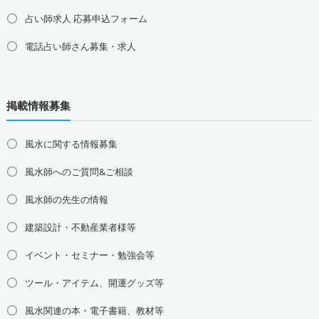
占い師求人 応募申込フォーム
電話占い師さん募集・求人
北海道の占い師募集・求人
道北の占い師募集・求人
道央の占い師募集・求人
掲載情報募集
道東の占い師募集・求人
道南の占い師募集・求人
東北地方の占い師募集・求人
風水に関する情報募集
青森県の占い師募集・求人
岩手県の占い師募集・求人
風水師へのご質問&ご相談
宮城県の占い師募集・求人
秋田県の占い師募集・求人
山形県の占い師募集・求人
福島県の占い師募集・求人
風水師の先生の情報
関東地方の占い師募集・求人
建築設計・不動産業者様等
東京都の占い師募集・求人
神奈川県の占い師募集・求人
イベント・セミナー・勉強会等
埼玉県の占い師募集・求人
千葉県の占い師募集・求人
茨城県の占い師募集・求人
栃木県の占い師募集・求人
ツール・アイテム、開運グッズ等
群馬県の占い師募集・求人
風水関連の本・電子書籍、教材等