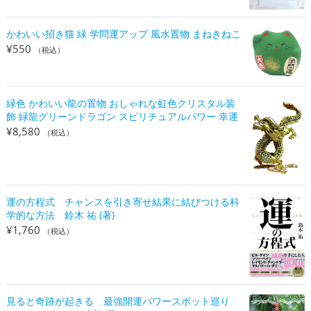
かわいい招き猫 緑 学問運アップ 風水置物 まねきねこ
¥
550
（税込）
緑色 かわいい龍の置物 おしゃれな虹色クリスタル装
飾 緑龍グリーンドラゴン スピリチュアルパワー 幸運
¥
8,580
（税込）
運の方程式 チャンスを引き寄せ結果に結びつける科
学的な方法 鈴木 祐 (著)
¥
1,760
（税込）
見ると奇跡が起きる 最強開運パワースポット巡り