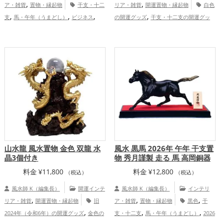
,
,
ア・雑貨
置物・縁起物
干支・十二
リア・雑貨
開運置物・縁起物
白色
,
,
,
,
支
馬・午年（うまどし）
ビジネス
の開運グッズ
干支・十二支の開運グッ
,
,
,
2026年（令和8年）
茶色
金運アッ
ズ
馬・午年（うまどし）の開運グッズ
,
,
,
プ
仕事運アップ
総合運・全体運アッ
玄関の開運グッズ
リビングの開運グッ
,
,
プ
ズ
オフィス・事務所の開運グッズ
2026
年（令和8年）の開運グッズ
仕事運
,
,
アップ
健康運アップ
総合運・全体運ア
ップ
山水龍 風水置物 金色 双龍 水
風水 黒馬 2026年 午年 干支置
晶3個付き
物 秀月謹製 走る 馬 高岡銅器
料金
¥
11,800
料金
¥
12,800
（税込）
（税込）
風水師 K（編集長）
開運インテ
風水師 K（編集長）
インテリ
,
,
,
リア・雑貨
開運置物・縁起物
旧
ア・雑貨
置物・縁起物
黒色
干
,
,
,
2024年（令和6年）の開運グッズ
金色の
支・十二支
馬・午年（うまどし）
2026