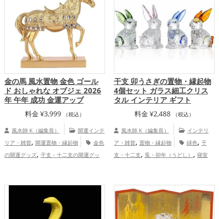
金の馬 風水置物 金色 ゴール
干支 卯うさぎの置物・縁起物
ド おしゃれな オブジェ 2026
4個セット ガラス細工クリス
年 午年 成功 金運アップ
タル インテリア ギフト
料金
¥
3,999
料金
¥
2,488
（税込）
（税込）
風水師 K（編集長）
開運インテ
風水師 K（編集長）
インテリ
,
,
,
リア・雑貨
開運置物・縁起物
金色
ア・雑貨
置物・縁起物
緑色
干
,
,
,
の開運グッズ
干支・十二支の開運グッ
支・十二支
兎・卯年（うどし）
寝室
,
,
ズ
馬・午年（うまどし）の開運グッズ
家庭運・家族運アップ
,
玄関の開運グッズ
2026年（令和8年）の
,
開運グッズ
金運アップ
仕事運アッ
,
,
プ
家庭運・家族運アップ
総合運・全体
運アップ