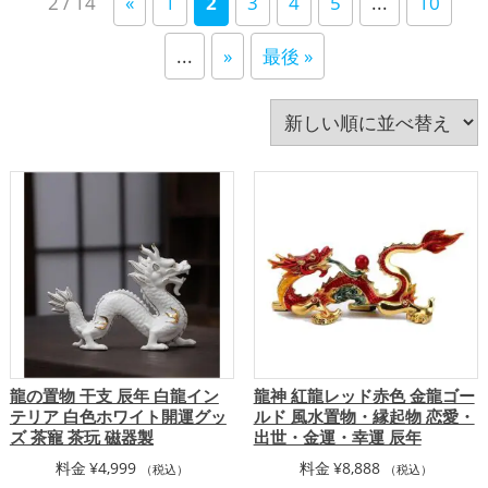
2 / 14
«
1
2
3
4
5
...
10
い
八卦鏡（八角形の鏡）ミラー
占い
四神（四獣）・五神獣
寝室
干支・十二支
店舗
順
...
»
最後 »
庭・バルコニー
心理学
招き猫
旧2024年（令和6年）
旧2025年（令和7年）
書斎・勉強部屋
李家幽竹
梟(ふくろう)
水色
玄関
瓢箪(ひょうたん)
白色
神社仏閣
紫色
紺色
緑色
美容
茶色
蛇・巳年（みどし）
蛙(カエル)
赤色
透明
金色
銀色
青色
風水・家相
飲食店
馬・午年（うまどし）
黄色
黒色
龍・辰年（たつどし）
龍の置物 干支 辰年 白龍イン
龍神 紅龍レッド赤色 金龍ゴー
テリア 白色ホワイト開運グッ
ルド 風水置物・縁起物 恋愛・
ズ 茶寵 茶玩 磁器製
出世・金運・幸運 辰年
料金
¥
4,999
料金
¥
8,888
（税込）
（税込）