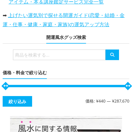
アイテム・本＆講座鑑定サービス完全一覧
➡
上げたい運気別で探せる開運ガイド(恋愛・結婚・金
運・仕事・健康・家庭・家族)の運気アップ方法
開運風水グッズ検索
検
索
対
価格・料金で絞り込む
象:
価格:
¥440
—
¥287,670
絞り込み