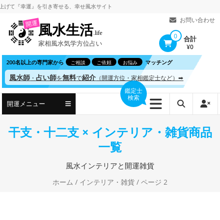
コ
『幸運』を引き寄せる、
幸せ風水サイト
ン
お問い合わせ
開運
風水生活
テ
.life
0
合計
家相風水気学方位占い
ン
¥0
ツ
200名以上の専門家から
マッチング
ご相談
ご依頼
お悩み
へ
風水師
占い師
無料
紹介
・
を
で
（開運方位・家相鑑定士など）➡
ス
鑑定士
検索
キ
開運メニュー
ッ
プ
干支・十二支 × インテリア・雑貨商品
一覧
風水インテリアと開運雑貨
ホーム
/
インテリア・雑貨
/ ページ 2