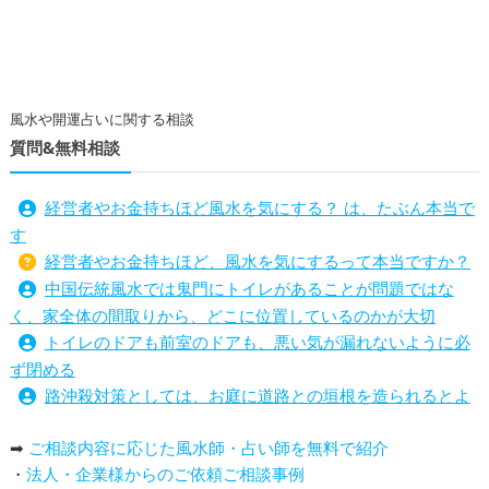
風水や開運占いに関する相談
質問&無料相談
経営者やお金持ちほど風水を気にする？ は、たぶん本当で
す
経営者やお金持ちほど、風水を気にするって本当ですか？
中国伝統風水では鬼門にトイレがあることが問題ではな
く、家全体の間取りから、どこに位置しているのかが大切
トイレのドアも前室のドアも、悪い気が漏れないように必
ず閉める
路沖殺対策としては、お庭に道路との垣根を造られるとよ
い
➡
ご相談内容に応じた風水師・占い師を無料で紹介
庭を広げると路沖殺（ろちゅうさつ）は防げますか？
・
法人・企業様からのご依頼ご相談事例
トイレ前室のドアの開け閉めについて