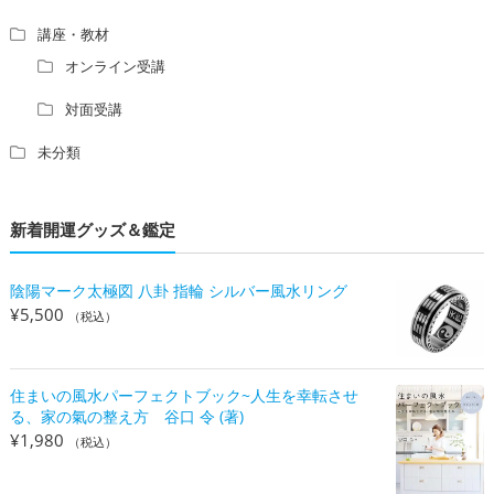
講座・教材
オンライン受講
対面受講
未分類
新着開運グッズ＆鑑定
陰陽マーク太極図 八卦 指輪 シルバー風水リング
¥
5,500
（税込）
住まいの風水パーフェクトブック~人生を幸転させ
る、家の氣の整え方 谷口 令 (著)
¥
1,980
（税込）