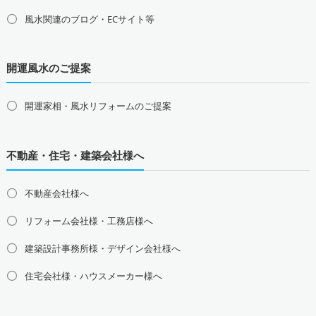
甲信越地方の占い師募集・求人
風水関連のブログ・ECサイト等
山梨県の占い師募集・求人
新潟県の占い師募集・求人
長野県の占い師募集・求人
開運風水のご提案
東海地方の占い師募集・求人
愛知県の占い師募集・求人
岐阜県の占い師募集・求人
三重県の占い師募集・求人
静岡県の占い師募集・求人
開運家相・風水リフォームのご提案
北陸地方の占い師募集・求人
富山県の占い師募集・求人
石川県の占い師募集・求人
不動産・住宅・建築会社様へ
福井県の占い師募集・求人
不動産会社様へ
関西地方の占い師募集・求人
大阪府の占い師募集・求人
兵庫県の占い師募集・求人
リフォーム会社様・工務店様へ
京都府の占い師募集・求人
滋賀県の占い師募集・求人
建築設計事務所様・デザイン会社様へ
奈良県の占い師募集・求人
和歌山県の占い師募集・求人
住宅会社様・ハウスメーカー様へ
中国地方の占い師募集・求人
島根県の占い師募集・求人
鳥取県の占い師募集・求人
岡山県の占い師募集・求人
広島県の占い師募集・求人