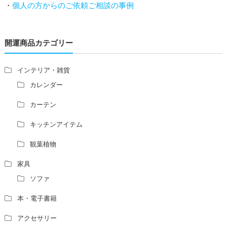
・
個人の方からのご依頼ご相談の事例
増築して家相の中心軸が変わると、鬼門の方角にあるトイ
レの位置はずれますか？
青澄杏樹 （アオスミアンジュ）先生からのご回答です。
開運商品カテゴリー
占い師さんは、幽霊を見たことがありますか？
家相風水の診断・鑑定料金や相場について
家相・風水の鑑定料金の相場が知りたい。
インテリア・雑貨
風水の流派について教えてください。
カレンダー
風水で個人の運勢を占う方法はありますか？
カーテン
風水師になるには、どんな勉強をすればいいですか？
キッチンアイテム
観葉植物
家具
ソファ
本・電子書籍
アクセサリー