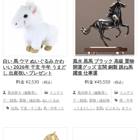
,
,
ズ
2026年（令和8年）の開運グッズ
運グッズ
龍・辰年（たつどし）の開運グ
,
,
,
,
仕事運アップ
健康運アップ
家庭
ッズ
玄関の開運グッズ
寝室の開運グッ
,
,
,
運・家族運アップ
総合運・全体運アッ
ズ
金運アップ
仕事運アップ
家庭
,
プ
運・家族運アップ
総合運・全体運アッ
プ
白い 馬 ウマ ぬいぐるみ かわ
風水 黒馬 ブラック 高級 置物
いい 2026年 干支 午年 うまど
開運グッズ 玄関 銅製 跳ね馬
し 出産祝い プレゼント
躍進 仕事運
料金
¥
2,530
料金
¥
45,550
（税込）
（税込）
風水師 K（編集長）
インテリ
風水師 K（編集長）
インテリ
,
,
,
ア・雑貨
置物・縁起物
ぬいぐるみ
ア・雑貨
置物・縁起物
馬・午年
,
,
,
,
,
白色
干支・十二支
馬・午年（う
（うまどし）
玄関
ビジネス
オフィ
,
,
,
,
まどし）
2026年（令和8年）
金運
ス・事務所
2026年（令和8年）
黒色
,
,
,
,
アップ
仕事運アップ
健康運アップ
家
干支・十二支
金運アップ
仕事運ア
,
,
庭運・家族運アップ
総合運・全体運アッ
ップ
総合運・全体運アップ
プ