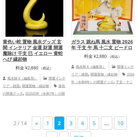
黄色い蛇 置物 風水グッズ 玄
ガラス 跳ね馬 風水 置物 2026
関 インテリア 金運 財運 開運
年 干支 午 馬 十二支 ビードロ
魔除け 干支 巳 イエロー 黄蛇
料金
¥
2,880
（税込）
へび 縁起物
風水師 K（編集長）
開運インテ
料金
¥
2,880
（税込）
,
リア・雑貨
開運置物・縁起物
2026
風水師 K（編集長）
開運インテ
,
年（令和8年）の開運グッズ
干支・十二
,
リア・雑貨
開運置物・縁起物
黄色
,
支の開運グッズ
馬・午年（うまどし）の
,
の開運グッズ
旧2025年（令和7年）の開
,
開運グッズ
金運アップ
仕事運アッ
,
,
運グッズ
干支・十二支の開運グッズ
,
,
プ
健康運アップ
家庭運・家族運アッ
,
蛇・巳年（みどし）の開運グッズ
玄関の
,
プ
総合運・全体運アップ
,
開運グッズ
金運アップ
仕事運アッ
2 / 14
«
1
2
3
4
5
...
10
,
プ
家庭運・家族運アップ