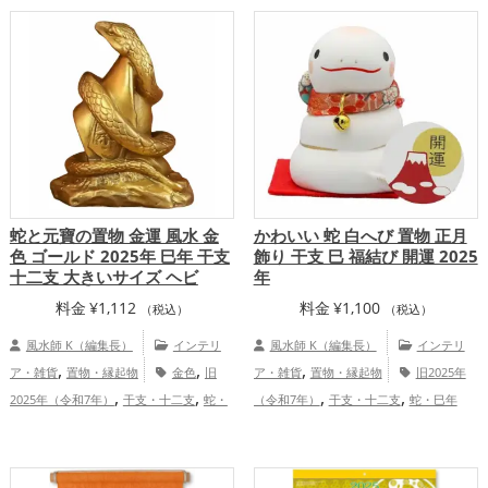
,
,
グの開運グッズ
店舗の開運グッズ
白色
,
,
,
し）の開運グッズ
玄関の開運グッズ
ビ
の開運グッズ
恋愛運アップ
結婚運
,
,
,
,
ジネスの開運グッズ
オフィス・事務所の
アップ
金運アップ
仕事運アップ
健康
,
,
,
開運グッズ
店舗の開運グッズ
金運
運アップ
家庭運・家族運アップ
総合
,
,
アップ
仕事運アップ
家庭運・家族運ア
運・全体運アップ
,
ップ
総合運・全体運アップ
蛇と元寶の置物 金運 風水 金
かわいい 蛇 白へび 置物 正月
色 ゴールド 2025年 巳年 干支
飾り 干支 巳 福結び 開運 2025
十二支 大きいサイズ ヘビ
年
料金
¥
1,112
料金
¥
1,100
（税込）
（税込）
風水師 K（編集長）
インテリ
風水師 K（編集長）
インテリ
,
,
,
ア・雑貨
置物・縁起物
金色
旧
ア・雑貨
置物・縁起物
旧2025年
,
,
,
,
2025年（令和7年）
干支・十二支
蛇・
（令和7年）
干支・十二支
蛇・巳年
,
,
,
,
,
巳年（みどし）
玄関
店舗
金運ア
（みどし）
玄関
リビング
白色
,
,
,
ップ
総合運・全体運アップ
恋愛運アップ
結婚運アップ
金運アッ
,
,
,
プ
仕事運アップ
健康運アップ
家庭