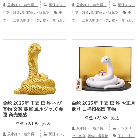
風水師 K（編集長）
開運インテ
風水師 K（編集長）
開運インテ
,
,
リア・雑貨
開運置物・縁起物
干
リア・雑貨
開運置物・縁起物
干
,
,
支・十二支の開運グッズ
蛇・巳年（みど
支・十二支の開運グッズ
蛇・巳年（みど
,
,
,
,
し）の開運グッズ
玄関の開運グッズ
金
し）の開運グッズ
玄関の開運グッズ
リ
,
,
,
,
色の開運グッズ
白色の開運グッズ
旧
ビングの開運グッズ
金色の開運グッズ
2025年（令和7年）の開運グッズ
金
旧2025年（令和7年）の開運グッズ
,
,
,
,
,
運アップ
仕事運アップ
健康運アップ
金運アップ
仕事運アップ
健康運アッ
,
,
,
家庭運・家族運アップ
総合運・全体運ア
プ
家庭運・家族運アップ
総合運・全体
ップ
運アップ
金蛇 2025年 干支 巳 蛇 へび
白蛇 2025年 干支 巳 蛇 お正月
置物 玄関 開運 風水グッズ 金
飾り 白祥招福巳 置物
運 商売繁盛
料金
¥
2,268
（税込）
料金
¥
2,199
（税込）
風水師 K（編集長）
インテリ
風水師 K（編集長）
開運インテ
,
ア・雑貨
置物・縁起物
干支・十二