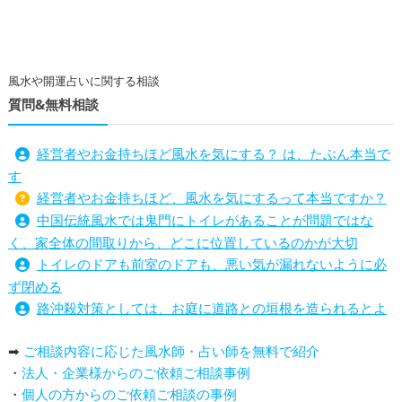
風水や開運占いに関する相談
質問&無料相談
経営者やお金持ちほど風水を気にする？ は、たぶん本当で
す
経営者やお金持ちほど、風水を気にするって本当ですか？
中国伝統風水では鬼門にトイレがあることが問題ではな
く、家全体の間取りから、どこに位置しているのかが大切
トイレのドアも前室のドアも、悪い気が漏れないように必
ず閉める
路沖殺対策としては、お庭に道路との垣根を造られるとよ
い
➡
ご相談内容に応じた風水師・占い師を無料で紹介
庭を広げると路沖殺（ろちゅうさつ）は防げますか？
・
法人・企業様からのご依頼ご相談事例
トイレ前室のドアの開け閉めについて
・
個人の方からのご依頼ご相談の事例
増築して家相の中心軸が変わると、鬼門の方角にあるトイ