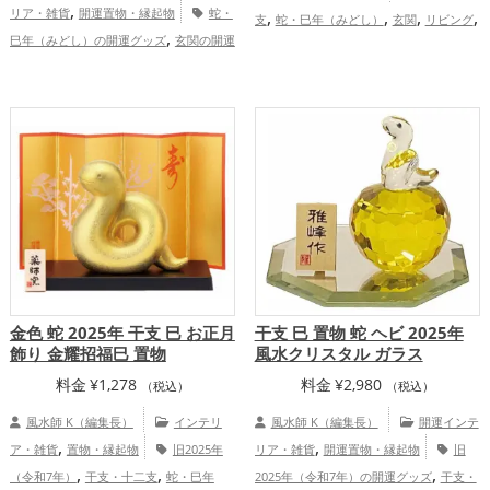
,
リア・雑貨
開運置物・縁起物
蛇・
,
,
,
,
支
蛇・巳年（みどし）
玄関
リビング
,
巳年（みどし）の開運グッズ
玄関の開運
,
,
金色
白色
旧2025年（令和7年）
,
,
グッズ
リビングの開運グッズ
金色の開
,
,
金運アップ
仕事運アップ
健康運アッ
,
運グッズ
旧2025年（令和7年）の開運グ
,
,
プ
家庭運・家族運アップ
総合運・全体
,
ッズ
干支・十二支の開運グッズ
金
運アップ
,
,
,
運アップ
仕事運アップ
健康運アップ
,
家庭運・家族運アップ
総合運・全体運ア
ップ
金色 蛇 2025年 干支 巳 お正月
干支 巳 置物 蛇 ヘビ 2025年
飾り 金耀招福巳 置物
風水クリスタル ガラス
料金
¥
1,278
料金
¥
2,980
（税込）
（税込）
風水師 K（編集長）
インテリ
風水師 K（編集長）
開運インテ
,
,
ア・雑貨
置物・縁起物
旧2025年
リア・雑貨
開運置物・縁起物
旧
,
,
,
（令和7年）
干支・十二支
蛇・巳年
2025年（令和7年）の開運グッズ
干支・