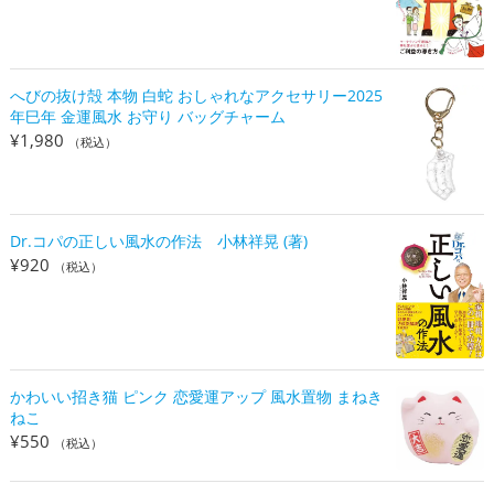
へびの抜け殻 本物 白蛇 おしゃれなアクセサリー2025
年巳年 金運風水 お守り バッグチャーム
¥
1,980
（税込）
Dr.コパの正しい風水の作法 小林祥晃 (著)
¥
920
（税込）
かわいい招き猫 ピンク 恋愛運アップ 風水置物 まねき
ねこ
¥
550
（税込）