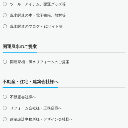
茨城県の占い師募集・求人
栃木県の占い師募集・求人
ツール・アイテム、開運グッズ等
群馬県の占い師募集・求人
風水関連の本・電子書籍、教材等
甲信越地方の占い師募集・求人
風水関連のブログ・ECサイト等
山梨県の占い師募集・求人
新潟県の占い師募集・求人
長野県の占い師募集・求人
開運風水のご提案
東海地方の占い師募集・求人
愛知県の占い師募集・求人
岐阜県の占い師募集・求人
三重県の占い師募集・求人
静岡県の占い師募集・求人
開運家相・風水リフォームのご提案
北陸地方の占い師募集・求人
富山県の占い師募集・求人
石川県の占い師募集・求人
不動産・住宅・建築会社様へ
福井県の占い師募集・求人
不動産会社様へ
関西地方の占い師募集・求人
大阪府の占い師募集・求人
兵庫県の占い師募集・求人
リフォーム会社様・工務店様へ
京都府の占い師募集・求人
滋賀県の占い師募集・求人
建築設計事務所様・デザイン会社様へ
奈良県の占い師募集・求人
和歌山県の占い師募集・求人