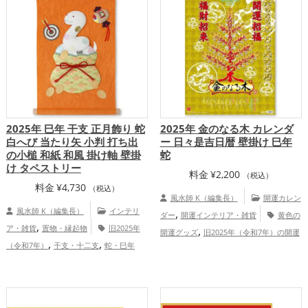
,
運・家族運アップ
総合運・全体運アッ
プ
2025年 巳年 干支 正月飾り 蛇
2025年 金のなる木 カレンダ
白へび 当たり矢 小判 打ち出
ー 日々是吉日暦 壁掛け 巳年
の小槌 和紙 和風 掛け軸 壁掛
蛇
け タペストリー
料金
¥
2,200
（税込）
料金
¥
4,730
（税込）
風水師 K（編集長）
開運カレン
風水師 K（編集長）
インテリ
,
ダー
開運インテリア・雑貨
黄色の
,
ア・雑貨
置物・縁起物
旧2025年
,
開運グッズ
旧2025年（令和7年）の開運
,
,
（令和7年）
干支・十二支
蛇・巳年
,
,
グッズ
干支・十二支の開運グッズ
蛇・
,
（みどし）
金運アップ
健康運アッ
巳年（みどし）の開運グッズ
金運
,
,
プ
家庭運・家族運アップ
総合運・全体
,
,
,
アップ
仕事運アップ
健康運アップ
家
運アップ
,
庭運・家族運アップ
総合運・全体運アッ