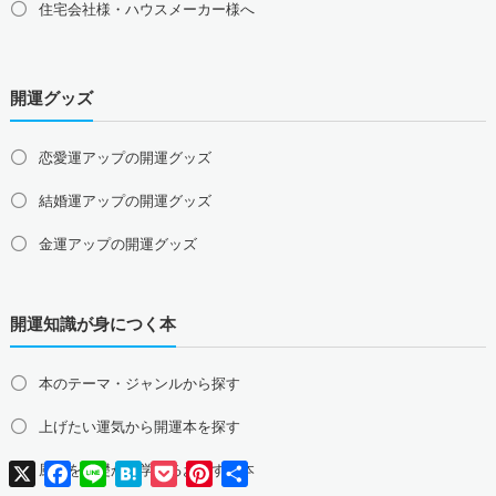
住宅会社様・ハウスメーカー様へ
中国地方の占い師募集・求人
島根県の占い師募集・求人
鳥取県の占い師募集・求人
岡山県の占い師募集・求人
広島県の占い師募集・求人
開運グッズ
山口県の占い師募集・求人
四国地方の占い師募集・求人
恋愛運アップの開運グッズ
徳島県の占い師募集・求人
香川県の占い師募集・求人
結婚運アップの開運グッズ
愛媛県の占い師募集・求人
高知県の占い師募集・求人
金運アップの開運グッズ
九州地方の占い師募集・求人
福岡県の占い師募集・求人
佐賀県の占い師募集・求人
仕事運アップの開運グッズ
長崎県の占い師募集・求人
熊本県の占い師募集・求人
開運知識が身につく本
健康運アップの開運グッズ
大分県の占い師募集・求人
宮崎県の占い師募集・求人
鹿児島県の占い師募集・求人
沖縄県の占い師募集・求人
家庭運・家族運アップの開運グッズ
本のテーマ・ジャンルから探す
総合運・全体運アップの開運グッズ
上げたい運気から開運本を探す
2026年干支の午・馬の開運グッズ
X
Facebook
Line
Hatena
Pocket
Pinterest
共
風水を基礎から学べるおすすめ本
有