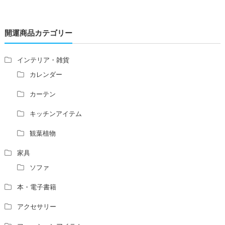
レの位置はずれますか？
青澄杏樹 （アオスミアンジュ）先生からのご回答です。
開運商品カテゴリー
占い師さんは、幽霊を見たことがありますか？
家相風水の診断・鑑定料金や相場について
家相・風水の鑑定料金の相場が知りたい。
インテリア・雑貨
風水の流派について教えてください。
カレンダー
風水で個人の運勢を占う方法はありますか？
カーテン
風水師になるには、どんな勉強をすればいいですか？
キッチンアイテム
観葉植物
家具
ソファ
本・電子書籍
アクセサリー