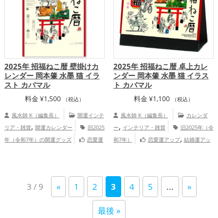
2025年 招福ねこ暦 壁掛けカ
2025年 招福ねこ暦 卓上カレ
レンダー 岡本肇 水墨 猫 イラ
ンダー 岡本肇 水墨 猫 イラス
スト カバマル
ト カバマル
料金
¥
1,500
料金
¥
1,100
（税込）
（税込）
風水師 K（編集長）
開運インテ
風水師 K（編集長）
カレンダ
,
,
リア・雑貨
開運カレンダー
旧2025
ー
インテリア・雑貨
旧2025年（令
,
年（令和7年）の開運グッズ
恋愛運
和7年）
恋愛運アップ
結婚運アッ
,
,
,
,
,
,
アップ
結婚運アップ
金運アップ
仕事
プ
金運アップ
仕事運アップ
健康運ア
,
,
,
,
運アップ
健康運アップ
家庭運・家族運
ップ
家庭運・家族運アップ
総合運・全
,
アップ
総合運・全体運アップ
体運アップ
3 / 9
«
1
2
3
4
5
...
»
最後 »