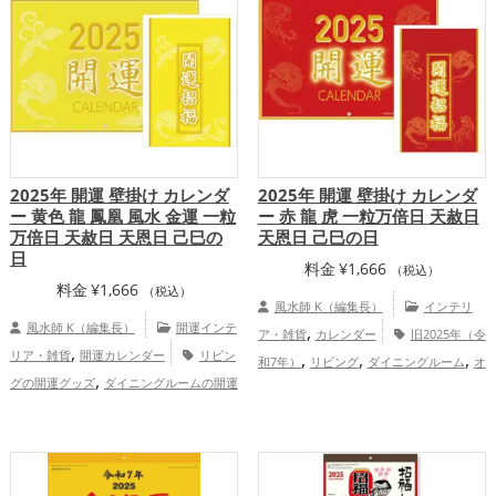
プ
2025年 開運 壁掛け カレンダ
2025年 開運 壁掛け カレンダ
ー 黄色 龍 鳳凰 風水 金運 一粒
ー 赤 龍 虎 一粒万倍日 天赦日
万倍日 天赦日 天恩日 己巳の
天恩日 己巳の日
日
料金
¥
1,666
（税込）
料金
¥
1,666
（税込）
風水師 K（編集長）
インテリ
風水師 K（編集長）
開運インテ
,
ア・雑貨
カレンダー
旧2025年（令
,
リア・雑貨
開運カレンダー
リビン
,
,
,
和7年）
リビング
ダイニングルーム
オ
,
グの開運グッズ
ダイニングルームの開運
,
,
フィス・事務所
七福神
赤色
恋愛
,
,
グッズ
オフィス・事務所の開運グッズ
,
,
,
運アップ
結婚運アップ
金運アップ
仕
,
,
七福神の開運グッズ
黄色の開運グッズ
,
,
事運アップ
健康運アップ
家庭運・家族
旧2025年（令和7年）の開運グッズ
,
運アップ
総合運・全体運アップ
,
,
恋愛運アップ
結婚運アップ
金運アッ