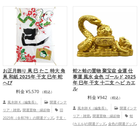
,
,
,
,
,
アップ
金運アップ
仕事運アップ
健康
舗
恋愛運アップ
結婚運アップ
金
,
,
,
,
,
運アップ
家庭運・家族運アップ
総合
運アップ
仕事運アップ
健康運アップ
,
運・全体運アップ
家庭運・家族運アップ
総合運・全体運ア
ップ
お正月飾り 凧 巳 たこ 特大 角
蛇と蛙の置物 聚宝盆 金運 仕
凧 和紙 2025年 干支 巳年 蛇
事運 風水 金色 ゴールド 2025
へび
年 巳年 干支 十二支 ヘビ カエ
ル
料金
¥
5,570
（税込）
料金
¥
942
（税込）
風水師 K（編集長）
開運インテ
,
風水師 K（編集長）
開運インテ
リア・雑貨
開運置物・縁起物
旧
,
,
リア・雑貨
開運置物・縁起物
蛙
2025年（令和7年）の開運グッズ
干支・
,
,
,
(カエル)の開運グッズ
金色の開運グッズ
十二支の開運グッズ
蛇・巳年（みどし）
,
,
,
旧2025年（令和7年）の開運グッズ
干
の開運グッズ
玄関の開運グッズ
リビン
,
支・十二支の開運グッズ
蛇・巳年（みど