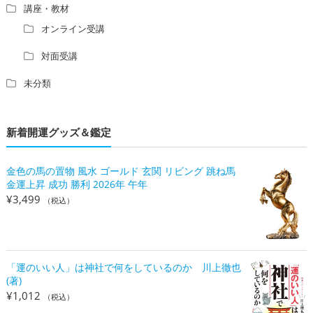
講座・教材
オンライン受講
対面受講
未分類
新着開運グッズ＆鑑定
金色の馬の置物 風水 ゴールド 玄関 リビング 跳ね馬
金運上昇 成功 勝利 2026年 午年
¥
3,499
（税込）
「運のいい人」は神社で何をしているのか 川上徹也
(著)
¥
1,012
（税込）