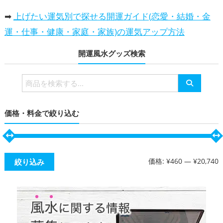
➡
上げたい運気別で探せる開運ガイド(恋愛・結婚・金
運・仕事・健康・家庭・家族)の運気アップ方法
開運風水グッズ検索
検
索
対
価格・料金で絞り込む
象:
価格:
¥460
—
¥20,740
絞り込み