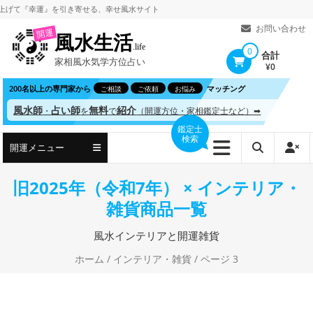
コ
『幸運』を引き寄せる、
幸せ風水サイト
ン
お問い合わせ
開運
風水生活
テ
.life
0
合計
家相風水気学方位占い
ン
¥0
ツ
200名以上の専門家から
マッチング
ご相談
ご依頼
お悩み
へ
風水師
占い師
無料
紹介
・
を
で
（開運方位・家相鑑定士など）➡
ス
鑑定士
検索
キ
開運メニュー
ッ
プ
旧2025年（令和7年） × インテリア・
雑貨商品一覧
風水インテリアと開運雑貨
ホーム
/
インテリア・雑貨
/ ページ 3