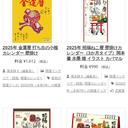
,
,
,
プ
仕事運アップ
健康運アップ
家庭
,
運・家族運アップ
総合運・全体運アッ
プ
2025年 金運暦 打ち出の小槌
2025年 招福ねこ暦 壁掛けカ
カレンダー 壁掛け
レンダー（3か月タイプ）岡本
肇 水墨 猫 イラスト カバマル
料金
¥
1,612
（税込）
料金
¥
990
（税込）
風水師 K（編集長）
開運インテ
,
風水師 K（編集長）
開運インテ
リア・雑貨
開運カレンダー
黄色の
,
,
リア・雑貨
開運カレンダー
旧2025
開運グッズ
旧2025年（令和7年）の開運
,
年（令和7年）の開運グッズ
恋愛運
グッズ
七福神の開運グッズ
金運ア
,
,
,
,
アップ
結婚運アップ
金運アップ
仕事
ップ
総合運・全体運アップ
,
,
運アップ
健康運アップ
家庭運・家族運
,
アップ
総合運・全体運アップ