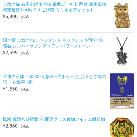
まねき猫 右手あげ招き猫 金色ゴールド 陶器 風水置物
商売繁盛 Lucky Cat ご縁猫 ミリオネアキャット
¥
6,300
（税込）
招き猫 まねきねこ ペンダント ネックレス お守り 銀
曜石 シルバーオブシディアン パワーストーン
¥
2,599
（税込）
金運の正体 50000人を占ってわかった お金と才能の
話 崔燎平 (著)
¥
1,650
（税込）
風水 虎頭八卦羅盤 赤 開運グッズ置物アイテム縁起物
¥
2,860
（税込）