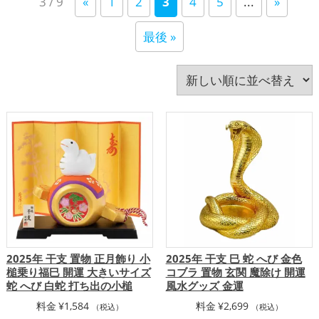
3 / 9
«
1
2
3
4
5
...
»
い
八卦鏡（八角形の鏡）ミラー
占い
四神（四獣）・五神獣
寝室
干支・十二支
店舗
順
最後 »
庭・バルコニー
心理学
招き猫
旧2024年（令和6年）
旧2025年（令和7年）
書斎・勉強部屋
李家幽竹
梟(ふくろう)
水色
玄関
瓢箪(ひょうたん)
白色
神社仏閣
紫色
紺色
緑色
美容
茶色
蛇・巳年（みどし）
蛙(カエル)
赤色
透明
金色
銀色
青色
風水・家相
飲食店
馬・午年（うまどし）
黄色
黒色
龍・辰年（たつどし）
2025年 干支 置物 正月飾り 小
2025年 干支 巳 蛇 へび 金色
槌乗り福巳 開運 大きいサイズ
コブラ 置物 玄関 魔除け 開運
蛇 へび 白蛇 打ち出の小槌
風水グッズ 金運
料金
¥
1,584
料金
¥
2,699
（税込）
（税込）