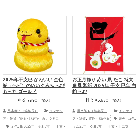
,
,
,
,
（みどし）
玄関
リビング
金色
十二支の開運グッズ
蛇・巳年（みどし）
,
,
,
,
金運アップ
仕事運アップ
健康運アッ
の開運グッズ
玄関の開運グッズ
リビン
,
,
,
プ
家庭運・家族運アップ
総合運・全体
グの開運グッズ
黄色の開運グッズ
,
,
運アップ
恋愛運アップ
結婚運アップ
金運アッ
,
,
,
プ
仕事運アップ
健康運アップ
家庭
,
運・家族運アップ
総合運・全体運アッ
プ
2025年干支巳 かわいい 金色
お正月飾り 赤い 凧 たこ 特大
蛇（ヘビ）のぬいぐるみ へび
角凧 和紙 2025年 干支 巳年 白
もっち ゴールド
蛇 へび
料金
¥
990
料金
¥
5,680
（税込）
（税込）
風水師 K（編集長）
インテリ
風水師 K（編集長）
インテリ
,
,
,
,
,
ア・雑貨
置物・縁起物
ぬいぐるみ
ア・雑貨
置物・縁起物
赤色
白色
,
,
,
,
金色
旧2025年（令和7年）
干支・
旧2025年（令和7年）
干支・十二支
,
,
,
,
十二支
蛇・巳年（みどし）
恋愛運
蛇・巳年（みどし）
玄関
リビング
店