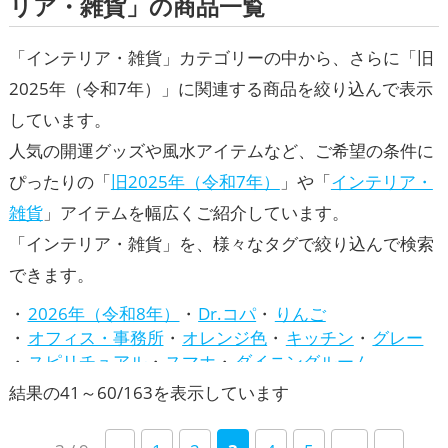
リア・雑貨」の商品一覧
「インテリア・雑貨」カテゴリーの中から、さらに「旧
2025年（令和7年）」に関連する商品を絞り込んで表示
しています。
人気の開運グッズや風水アイテムなど、ご希望の条件に
ぴったりの「
旧2025年（令和7年）
」や「
インテリア・
雑貨
」アイテムを幅広くご紹介しています。
「インテリア・雑貨」を、様々なタグで絞り込んで検索
できます。
2026年（令和8年）
Dr.コパ
りんご
オフィス・事務所
オレンジ色
キッチン
グレー
スピリチュアル
スマホ
ダイニングルーム
トイレ
バスルーム
パワースポット
ビジネス
新
結果の41～60/163を表示しています
ピンク色
ファッション開運術
ベージュ
し
リビング
七福神
兎・卯年（うどし）