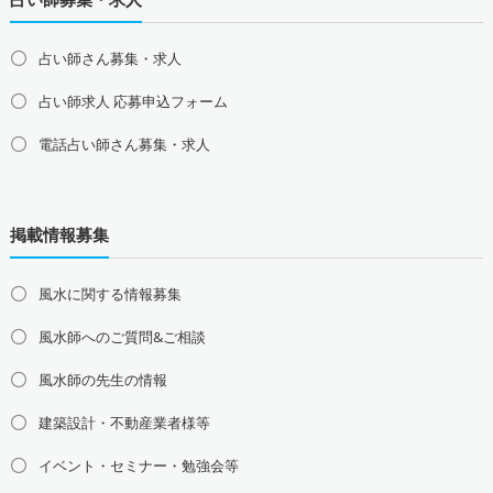
占い師さん募集・求人
占い師求人 応募申込フォーム
電話占い師さん募集・求人
北海道の占い師募集・求人
道北の占い師募集・求人
道央の占い師募集・求人
掲載情報募集
道東の占い師募集・求人
道南の占い師募集・求人
東北地方の占い師募集・求人
風水に関する情報募集
青森県の占い師募集・求人
岩手県の占い師募集・求人
風水師へのご質問&ご相談
宮城県の占い師募集・求人
秋田県の占い師募集・求人
山形県の占い師募集・求人
福島県の占い師募集・求人
風水師の先生の情報
関東地方の占い師募集・求人
建築設計・不動産業者様等
東京都の占い師募集・求人
神奈川県の占い師募集・求人
イベント・セミナー・勉強会等
埼玉県の占い師募集・求人
千葉県の占い師募集・求人