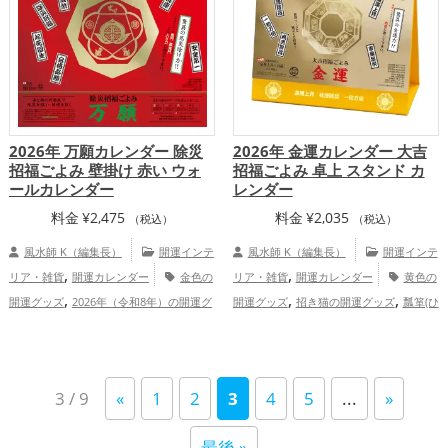
合運・全体運アップ
運・全体運アップ
2026年 万願カレンダー 除災
2026年 金運カレンダー 大吉
招福ごよみ 壁掛け 赤い ウォ
招福ごよみ 卓上 スタンド カ
ールカレンダー
レンダー
料金
¥
2,475
料金
¥
2,035
（税込）
（税込）
風水師 K（編集長）
開運インテ
風水師 K（編集長）
開運インテ
,
,
リア・雑貨
開運カレンダー
金色の
リア・雑貨
開運カレンダー
黄色の
,
,
,
開運グッズ
2026年（令和8年）の開運グ
開運グッズ
招き猫の開運グッズ
瓢箪(ひ
,
,
,
ッズ
神社仏閣の開運グッズ
七福神の開
ょうたん)の開運グッズ
2026年（令和8
,
,
,
運グッズ
赤色の開運グッズ
結婚運
年）の開運グッズ
七福神の開運グッズ
,
,
,
アップ
金運アップ
仕事運アップ
健康
八卦鏡（八角形の鏡）ミラーの開運グッ
3 / 9
«
1
2
3
4
5
...
»
,
,
,
運アップ
家庭運・家族運アップ
総合
ズ
金色の開運グッズ
恋愛運アッ
,
,
,
運・全体運アップ
プ
結婚運アップ
金運アップ
仕事運ア
最後 »