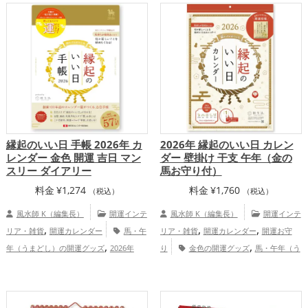
,
,
,
,
の開運グッズ
ビジネスの開運グッズ
ス
ズ
金運アップ
仕事運アップ
総合
,
マホの開運グッズ
金運アップ
仕事
運・全体運アップ
運アップ
縁起のいい日 手帳 2026年 カ
2026年 縁起のいい日 カレン
レンダー 金色 開運 吉日 マン
ダー 壁掛け 干支 午年（金の
スリー ダイアリー
馬お守り付）
料金
¥
1,274
料金
¥
1,760
（税込）
（税込）
風水師 K（編集長）
開運インテ
風水師 K（編集長）
開運インテ
,
,
,
リア・雑貨
開運カレンダー
馬・午
リア・雑貨
開運カレンダー
開運お守
,
,
年（うまどし）の開運グッズ
2026年
り
金色の開運グッズ
馬・午年（う
,
,
（令和8年）の開運グッズ
金色の開運グ
まどし）の開運グッズ
2026年（令和8
,
,
,
ッズ
恋愛運アップ
結婚運アップ
年）の開運グッズ
恋愛運アップ
結
,
,
,
,
,
金運アップ
仕事運アップ
健康運アッ
婚運アップ
金運アップ
仕事運アップ