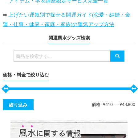
アイテム・本＆講座鑑定サービス完全一覧
➡
上げたい運気別で探せる開運ガイド(恋愛・結婚・金
運・仕事・健康・家庭・家族)の運気アップ方法
開運風水グッズ検索
検
索
対
価格・料金で絞り込む
象:
価格:
¥410
—
¥43,800
絞り込み