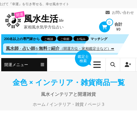
コ
『幸運』を引き寄せる、
幸せ風水サイト
ン
お問い合わせ
開運
風水生活
テ
.life
0
合計
家相風水気学方位占い
ン
¥0
ツ
200名以上の専門家から
マッチング
ご相談
ご依頼
お悩み
へ
風水師
占い師
無料
紹介
・
を
で
（開運方位・家相鑑定士など）➡
ス
鑑定士
検索
キ
開運メニュー
ッ
プ
金色 × インテリア・雑貨商品一覧
風水インテリアと開運雑貨
ホーム
/
インテリア・雑貨
/ ページ 3