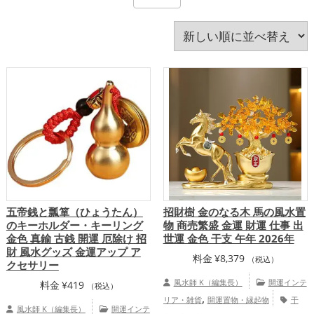
旧2024年（令和6年）
旧2025年（令和7年）
書斎・勉強部屋
李家幽竹
梟(ふくろう)
水色
玄関
瓢箪(ひょうたん)
白色
神社仏閣
紫色
紺色
緑色
美容
茶色
蛇・巳年（みどし）
蛙(カエル)
赤色
透明
金色
銀色
青色
風水・家相
飲食店
馬・午年（うまどし）
黄色
黒色
龍・辰年（たつどし）
五帝銭と瓢箪（ひょうたん）
招財樹 金のなる木 馬の風水置
のキーホルダー・キーリング
物 商売繁盛 金運 財運 仕事 出
金色 真鍮 古銭 開運 厄除け 招
世運 金色 干支 午年 2026年
財 風水グッズ 金運アップ ア
料金
¥
8,379
（税込）
クセサリー
風水師 K（編集長）
開運インテ
料金
¥
419
（税込）
,
リア・雑貨
開運置物・縁起物
干
風水師 K（編集長）
開運インテ