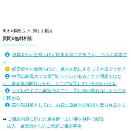
風水や開運占いに関する相談
質問&無料相談
経営者やお金持ちほど風水を気にする？ は、たぶん本当で
す
経営者やお金持ちほど、風水を気にするって本当ですか？
中国伝統風水では鬼門にトイレがあることが問題ではな
く、家全体の間取りから、どこに位置しているのかが大切
トイレのドアも前室のドアも、悪い気が漏れないように必
ず閉める
路沖殺対策としては、お庭に道路との垣根を造られるとよ
い
➡
ご相談内容に応じた風水師・占い師を無料で紹介
庭を広げると路沖殺（ろちゅうさつ）は防げますか？
・
法人・企業様からのご依頼ご相談事例
トイレ前室のドアの開け閉めについて