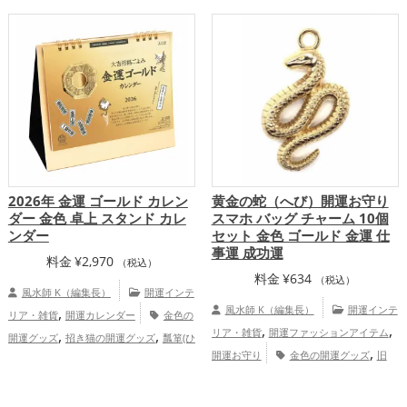
,
,
,
の開運グッズ
招き猫の開運グッズ
瓢箪
七福神の開運グッズ
八卦鏡（八角形の
,
,
(ひょうたん)の開運グッズ
2026年（令和
鏡）ミラーの開運グッズ
金色の開運グッ
,
,
,
8年）の開運グッズ
金運アップ
総
ズ
黄色の開運グッズ
金運アップ
,
合運・全体運アップ
仕事運アップ
総合運・全体運アップ
2026年 金運 ゴールド カレン
黄金の蛇（へび）開運お守り
ダー 金色 卓上 スタンド カレ
スマホ バッグ チャーム 10個
ンダー
セット 金色 ゴールド 金運 仕
事運 成功運
料金
¥
2,970
（税込）
料金
¥
634
（税込）
風水師 K（編集長）
開運インテ
,
風水師 K（編集長）
開運インテ
リア・雑貨
開運カレンダー
金色の
,
,
,
,
リア・雑貨
開運ファッションアイテム
開運グッズ
招き猫の開運グッズ
瓢箪(ひ
,
,
開運お守り
金色の開運グッズ
旧
ょうたん)の開運グッズ
2026年（令和8
,
,
,
2025年（令和7年）の開運グッズ
干支・
年）の開運グッズ
七福神の開運グッズ
,
十二支の開運グッズ
蛇・巳年（みどし）
八卦鏡（八角形の鏡）ミラーの開運グッ