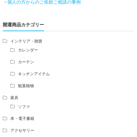
・
個人の方からのご依頼ご相談の事例
増築して家相の中心軸が変わると、鬼門の方角にあるトイ
レの位置はずれますか？
青澄杏樹 （アオスミアンジュ）先生からのご回答です。
開運商品カテゴリー
占い師さんは、幽霊を見たことがありますか？
家相風水の診断・鑑定料金や相場について
家相・風水の鑑定料金の相場が知りたい。
インテリア・雑貨
風水の流派について教えてください。
カレンダー
風水で個人の運勢を占う方法はありますか？
カーテン
風水師になるには、どんな勉強をすればいいですか？
キッチンアイテム
観葉植物
家具
ソファ
本・電子書籍
アクセサリー