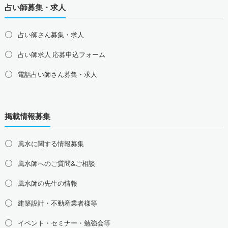
占い師募集・求人
占い師さん募集・求人
占い師求人 応募申込フォーム
電話占い師さん募集・求人
北海道の占い師募集・求人
道北の占い師募集・求人
道央の占い師募集・求人
掲載情報募集
道東の占い師募集・求人
道南の占い師募集・求人
東北地方の占い師募集・求人
風水に関する情報募集
青森県の占い師募集・求人
岩手県の占い師募集・求人
風水師へのご質問&ご相談
宮城県の占い師募集・求人
秋田県の占い師募集・求人
山形県の占い師募集・求人
福島県の占い師募集・求人
風水師の先生の情報
関東地方の占い師募集・求人
建築設計・不動産業者様等
東京都の占い師募集・求人
神奈川県の占い師募集・求人
イベント・セミナー・勉強会等
埼玉県の占い師募集・求人
千葉県の占い師募集・求人