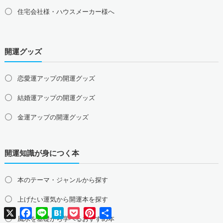
住宅会社様・ハウスメーカー様へ
中国地方の占い師募集・求人
島根県の占い師募集・求人
鳥取県の占い師募集・求人
岡山県の占い師募集・求人
広島県の占い師募集・求人
開運グッズ
山口県の占い師募集・求人
四国地方の占い師募集・求人
恋愛運アップの開運グッズ
徳島県の占い師募集・求人
香川県の占い師募集・求人
結婚運アップの開運グッズ
愛媛県の占い師募集・求人
高知県の占い師募集・求人
金運アップの開運グッズ
九州地方の占い師募集・求人
福岡県の占い師募集・求人
佐賀県の占い師募集・求人
仕事運アップの開運グッズ
長崎県の占い師募集・求人
熊本県の占い師募集・求人
開運知識が身につく本
健康運アップの開運グッズ
大分県の占い師募集・求人
宮崎県の占い師募集・求人
鹿児島県の占い師募集・求人
沖縄県の占い師募集・求人
家庭運・家族運アップの開運グッズ
本のテーマ・ジャンルから探す
総合運・全体運アップの開運グッズ
上げたい運気から開運本を探す
X
Facebook
Line
Hatena
Pocket
Pinterest
共
2026年干支の午・馬の開運グッズ
有
風水を基礎から学べるおすすめ本