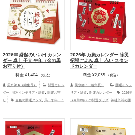
,
,
,
,
プ
家庭運・家族運アップ
総合運・全体
健康運アップ
家庭運・家族運アップ
総
運アップ
合運・全体運アップ
2026年 縁起のいい日 カレン
2026年 万願カレンダー 除災
ダー 卓上 干支 午年（金の馬
招福ごよみ 卓上 赤い スタン
お守り付）
ドカレンダー
料金
¥
1,404
料金
¥
2,035
（税込）
（税込）
風水師 K（編集長）
開運カレン
風水師 K（編集長）
開運インテ
,
,
,
ダー
開運インテリア・雑貨
開運お守
リア・雑貨
開運カレンダー
2026年
,
,
り
金色の開運グッズ
馬・午年（う
（令和8年）の開運グッズ
神社仏閣の開
,
,
,
まどし）の開運グッズ
2026年（令和8
運グッズ
七福神の開運グッズ
赤色の開
,
,
年）の開運グッズ
恋愛運アップ
結
運グッズ
金色の開運グッズ
結婚運
,
,
,
,
,
,
婚運アップ
金運アップ
仕事運アップ
アップ
金運アップ
仕事運アップ
健康
,
,
,
,
健康運アップ
家庭運・家族運アップ
総
運アップ
家庭運・家族運アップ
総合