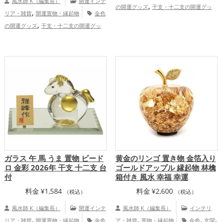
風水師 K（編集長）
開運インテ
,
の開運グッズ
干支・十二支の開運グッ
,
リア・雑貨
開運置物・縁起物
金色
,
ズ
龍・辰年（たつどし）の開運グッズ
,
の開運グッズ
干支・十二支の開運グッ
,
,
金運アップ
仕事運アップ
健康運
,
,
ズ
馬・午年（うまどし）の開運グッズ
,
,
アップ
家庭運・家族運アップ
総合運・
,
ビジネスの開運グッズ
2026年（令和8
全体運アップ
,
年）の開運グッズ
金運アップ
仕事
,
運アップ
総合運・全体運アップ
ガラス 午 馬 うま 置物 ビード
黄金のリンゴ 置き物 金箔入り
ロ 金彩 2026年 干支 十二支 台
ゴールドアップル 縁起物 林檎
付
箱付き 風水 幸福 幸運
料金
¥
1,584
料金
¥
2,600
（税込）
（税込）
風水師 K（編集長）
開運インテ
風水師 K（編集長）
インテリ
,
,
,
,
リア・雑貨
開運置物・縁起物
金色
ア・雑貨
置物・縁起物
金色
玄関