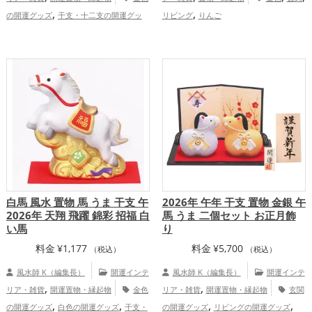
,
,
の開運グッズ
干支・十二支の開運グッ
リビング
りんご
,
,
ズ
馬・午年（うまどし）の開運グッズ
2026年（令和8年）の開運グッズ
金
,
,
運アップ
仕事運アップ
家庭運・家族運
アップ
白馬 風水 置物 馬 うま 干支 午
2026年 午年 干支 置物 金銀 午
2026年 天翔 飛躍 錦彩 招福 白
馬 うま 二個セット お正月飾
い馬
り
料金
¥
1,177
料金
¥
5,700
（税込）
（税込）
風水師 K（編集長）
開運インテ
風水師 K（編集長）
開運インテ
,
,
リア・雑貨
開運置物・縁起物
金色
リア・雑貨
開運置物・縁起物
玄関
,
,
,
,
の開運グッズ
白色の開運グッズ
干支・
の開運グッズ
リビングの開運グッズ