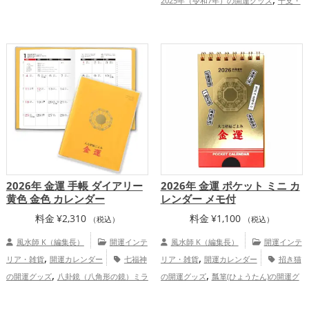
2025年（令和7年）の開運グッズ
干支・
,
（令和8年）の開運グッズ
金色の開運グ
,
十二支の開運グッズ
蛇・巳年（みどし）
,
ッズ
干支・十二支の開運グッズ
金
,
,
の開運グッズ
玄関の開運グッズ
金色の
,
,
,
運アップ
仕事運アップ
健康運アップ
,
開運グッズ
金運アップ
仕事運アッ
,
家庭運・家族運アップ
総合運・全体運ア
,
プ
総合運・全体運アップ
ップ
2026年 金運 手帳 ダイアリー
2026年 金運 ポケット ミニ カ
黄色 金色 カレンダー
レンダー メモ付
料金
¥
2,310
料金
¥
1,100
（税込）
（税込）
風水師 K（編集長）
開運インテ
風水師 K（編集長）
開運インテ
,
,
リア・雑貨
開運カレンダー
七福神
リア・雑貨
開運カレンダー
招き猫
,
,
の開運グッズ
八卦鏡（八角形の鏡）ミラ
の開運グッズ
瓢箪(ひょうたん)の開運グ
,
,
,
,
ーの開運グッズ
金色の開運グッズ
黄色
ッズ
2026年（令和8年）の開運グッズ