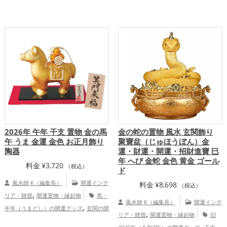
,
,
十二支の開運グッズ
馬・午年（うまど
2026年（令和8年）の開運グッズ
金色の
,
,
,
,
し）の開運グッズ
玄関の開運グッズ
書
開運グッズ
銀色の開運グッズ
干支・十
,
,
斎・勉強部屋の開運グッズ
2026年（令
二支の開運グッズ
馬・午年（うまどし）
,
,
和8年）の開運グッズ
金運アップ
の開運グッズ
恋愛運アップ
結婚運
,
,
,
,
,
仕事運アップ
健康運アップ
家庭運・家
アップ
金運アップ
仕事運アップ
健康
,
,
,
族運アップ
総合運・全体運アップ
運アップ
家庭運・家族運アップ
総合
運・全体運アップ
2026年 午年 干支 置物 金の馬
金の蛇の置物 風水 玄関飾り
午 うま 金運 金色 お正月飾り
聚寶盆（じゅほうぼん）金
陶器
運・財運・開運・招財進寶 巳
年 へび 金蛇 金色 黄金 ゴール
料金
¥
3,720
（税込）
ド
風水師 K（編集長）
開運インテ
料金
¥
8,698
（税込）
,
リア・雑貨
開運置物・縁起物
馬・
風水師 K（編集長）
開運インテ
,
午年（うまどし）の開運グッズ
玄関の開
,
リア・雑貨
開運置物・縁起物
旧
,
,
運グッズ
リビングの開運グッズ
2026年
,