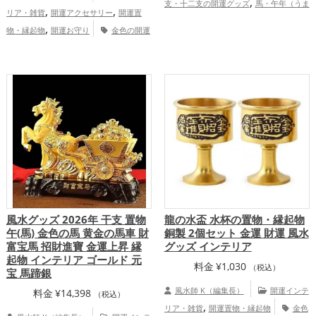
,
支・十二支の開運グッズ
馬・午年（うま
,
,
リア・雑貨
開運アクセサリー
開運置
,
どし）の開運グッズ
2026年（令和8年）
,
物・縁起物
開運お守り
金色の開運
,
の開運グッズ
金色の開運グッズ
金
,
グッズ
瓢箪(ひょうたん)の開運グッズ
,
,
運アップ
仕事運アップ
総合運・全体運
,
,
金運アップ
健康運アップ
家庭
アップ
運・家族運アップ
風水グッズ 2026年 干支 置物
龍の水盃 水杯の置物・縁起物
午(馬) 金色の馬 黄金の馬車 財
銅製 2個セット 金運 財運 風水
富宝馬 招財進寶 金運上昇 縁
グッズ インテリア
起物 インテリア ゴールド 元
料金
¥
1,030
（税込）
宝 馬蹄銀
風水師 K（編集長）
開運インテ
料金
¥
14,398
（税込）
,
リア・雑貨
開運置物・縁起物
金色