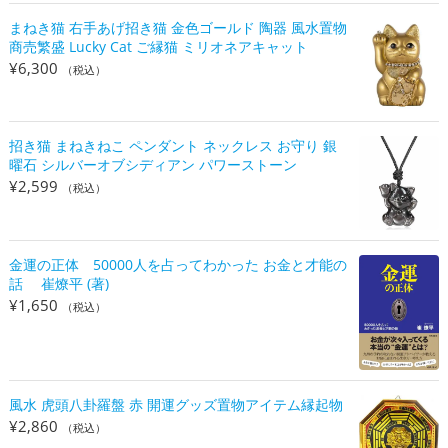
まねき猫 右手あげ招き猫 金色ゴールド 陶器 風水置物
商売繁盛 Lucky Cat ご縁猫 ミリオネアキャット
¥
6,300
（税込）
招き猫 まねきねこ ペンダント ネックレス お守り 銀
曜石 シルバーオブシディアン パワーストーン
¥
2,599
（税込）
金運の正体 50000人を占ってわかった お金と才能の
話 崔燎平 (著)
¥
1,650
（税込）
風水 虎頭八卦羅盤 赤 開運グッズ置物アイテム縁起物
¥
2,860
（税込）