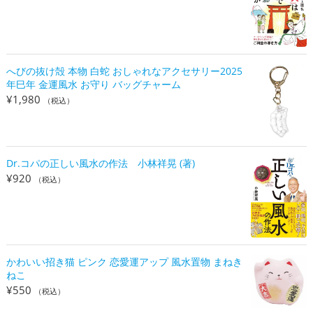
へびの抜け殻 本物 白蛇 おしゃれなアクセサリー2025
年巳年 金運風水 お守り バッグチャーム
¥
1,980
（税込）
Dr.コパの正しい風水の作法 小林祥晃 (著)
¥
920
（税込）
かわいい招き猫 ピンク 恋愛運アップ 風水置物 まねき
ねこ
¥
550
（税込）