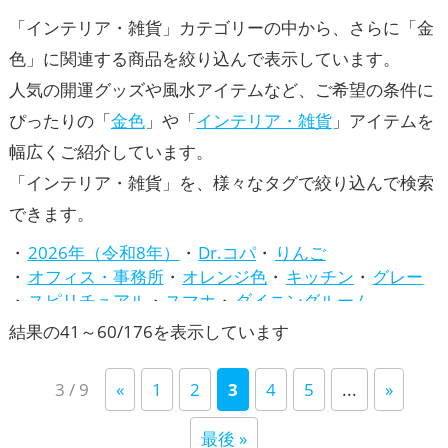
「インテリア・雑貨」カテゴリーの中から、さらに「金
色」に関連する商品を絞り込んで表示しています。
人気の開運グッズや風水アイテムなど、ご希望の条件に
ぴったりの「
金色
」や「
インテリア・雑貨
」アイテムを
幅広くご紹介しています。
「インテリア・雑貨」を、様々なタグで絞り込んで検索
できます。
2026年（令和8年）
Dr.コパ
りんご
オフィス・事務所
オレンジ色
キッチン
グレー
スピリチュアル
スマホ
ダイニングルーム
トイレ
バスルーム
パワースポット
ビジネス
新
結果の41～60/176を表示しています
ピンク色
ファッション開運術
ベージュ
し
リビング
七福神
兎・卯年（うどし）
3 / 9
«
1
2
3
4
5
...
»
い
八卦鏡（八角形の鏡）ミラー
占い
四神（四獣）・五神獣
寝室
干支・十二支
店舗
順
最後 »
庭・バルコニー
心理学
招き猫