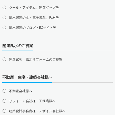
茨城県の占い師募集・求人
栃木県の占い師募集・求人
ツール・アイテム、開運グッズ等
群馬県の占い師募集・求人
風水関連の本・電子書籍、教材等
甲信越地方の占い師募集・求人
風水関連のブログ・ECサイト等
山梨県の占い師募集・求人
新潟県の占い師募集・求人
長野県の占い師募集・求人
開運風水のご提案
東海地方の占い師募集・求人
愛知県の占い師募集・求人
岐阜県の占い師募集・求人
三重県の占い師募集・求人
静岡県の占い師募集・求人
開運家相・風水リフォームのご提案
北陸地方の占い師募集・求人
富山県の占い師募集・求人
石川県の占い師募集・求人
不動産・住宅・建築会社様へ
福井県の占い師募集・求人
不動産会社様へ
関西地方の占い師募集・求人
大阪府の占い師募集・求人
兵庫県の占い師募集・求人
リフォーム会社様・工務店様へ
京都府の占い師募集・求人
滋賀県の占い師募集・求人
建築設計事務所様・デザイン会社様へ
奈良県の占い師募集・求人
和歌山県の占い師募集・求人