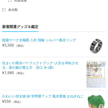
対面受講
未分類
新着開運グッズ＆鑑定
陰陽マーク太極図 八卦 指輪 シルバー風水リング
¥
5,500
（税込）
住まいの風水パーフェクトブック~人生を幸転させ
る、家の氣の整え方 谷口 令 (著)
¥
1,980
（税込）
かわいい招き猫 緑 学問運アップ 風水置物 まねきねこ
¥
550
（税込）