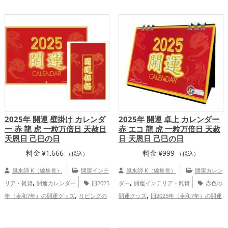
,
,
,
,
蛇・巳年（みどし）の開運グッズ
玄関の
愛運アップ
結婚運アップ
金運アップ
,
,
,
,
開運グッズ
ビジネスの開運グッズ
オフ
仕事運アップ
健康運アップ
家庭運・家
,
,
ィス・事務所の開運グッズ
店舗の開運グ
族運アップ
総合運・全体運アップ
,
ッズ
蛙(カエル)の開運グッズ
金運
,
,
アップ
仕事運アップ
家庭運・家族運ア
,
ップ
総合運・全体運アップ
2025年 開運 壁掛け カレンダ
2025年 開運 卓上 カレンダー
ー 赤 龍 虎 一粒万倍日 天赦日
赤 エコ 龍 虎 一粒万倍日 天赦
天恩日 己巳の日
日 天恩日 己巳の日
料金
¥
1,666
料金
¥
999
（税込）
（税込）
風水師 K（編集長）
開運インテ
風水師 K（編集長）
開運カレン
,
,
リア・雑貨
開運カレンダー
旧2025
ダー
開運インテリア・雑貨
赤色の
,
,
年（令和7年）の開運グッズ
リビングの
開運グッズ
旧2025年（令和7年）の開運
,
,
,
開運グッズ
ダイニングルームの開運グッ
グッズ
リビングの開運グッズ
ダイニン
,
,
,
ズ
オフィス・事務所の開運グッズ
七福
グルームの開運グッズ
オフィス・事務所