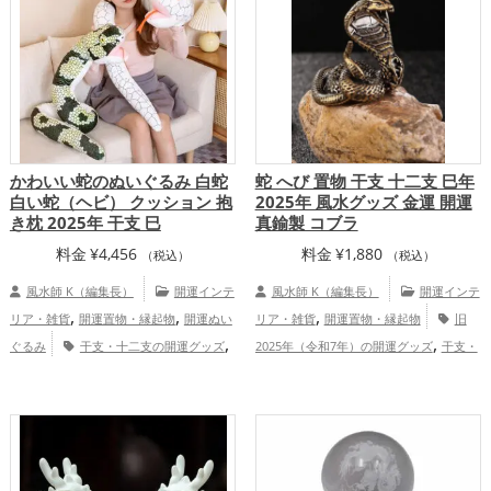
,
,
,
,
リビングの開運グッズ
金運アップ
運アップ
仕事運アップ
健康運アップ
,
,
,
仕事運アップ
健康運アップ
家庭運・家
家庭運・家族運アップ
総合運・全体運ア
,
族運アップ
総合運・全体運アップ
ップ
かわいい蛇のぬいぐるみ 白蛇
蛇 へび 置物 干支 十二支 巳年
白い蛇（ヘビ） クッション 抱
2025年 風水グッズ 金運 開運
き枕 2025年 干支 巳
真鍮製 コブラ
料金
¥
4,456
料金
¥
1,880
（税込）
（税込）
風水師 K（編集長）
開運インテ
風水師 K（編集長）
開運インテ
,
,
,
リア・雑貨
開運置物・縁起物
開運ぬい
リア・雑貨
開運置物・縁起物
旧
,
,
ぐるみ
干支・十二支の開運グッズ
2025年（令和7年）の開運グッズ
干支・
,
,
蛇・巳年（みどし）の開運グッズ
寝室の
十二支の開運グッズ
蛇・巳年（みどし）
,
,
,
開運グッズ
オフィス・事務所の開運グッ
の開運グッズ
ビジネスの開運グッズ
オ
,
,
,
ズ
白色の開運グッズ
旧2025年（令和7
フィス・事務所の開運グッズ
店舗の開運
,
,
年）の開運グッズ
恋愛運アップ
金
グッズ
金色の開運グッズ
金運アッ
,
,
,
,
,
運アップ
仕事運アップ
健康運アップ
プ
仕事運アップ
家庭運・家族運アッ