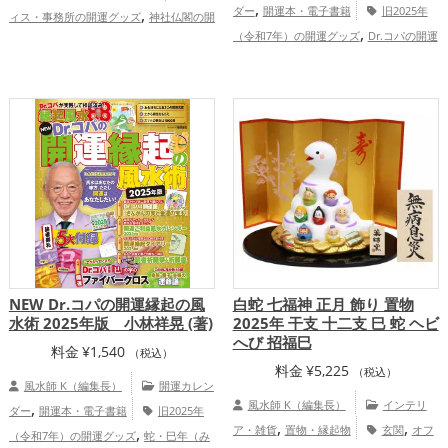
,
,
ダー
開運本・電子書籍
旧2025年
ィス・事務所の開運グッズ
神社仏閣の開
,
,
（令和7年）の開運グッズ
Dr.コパの開運
運グッズ
仕事運アップ
家庭運・家
,
,
,
グッズ
オフィス・事務所の開運グッズ
族運アップ
総合運・全体運アップ
風水・家相の開運グッズ
恋愛運ア
,
,
,
ップ
結婚運アップ
金運アップ
仕事運
,
,
アップ
健康運アップ
家庭運・家族運ア
,
ップ
総合運・全体運アップ
NEW Dr.コパの開運縁起の風
白蛇 七福神 正月 飾り 置物
水術 2025年版 小林祥晃 (著)
2025年 干支 十二支 巳 蛇 ヘビ
へび 招福巳
料金
¥
1,540
（税込）
料金
¥
5,225
（税込）
風水師 K（編集長）
開運カレン
,
風水師 K（編集長）
インテリ
ダー
開運本・電子書籍
旧2025年
,
,
,
ア・雑貨
置物・縁起物
玄関
オフ
（令和7年）の開運グッズ
蛇・巳年（み