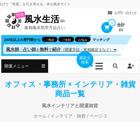
コ
『幸運』を引き寄せる、
幸せ風水サイト
ン
お問い合わせ
開運
風水生活
テ
.life
0
合計
家相風水気学方位占い
ン
¥0
ツ
200名以上の専門家から
マッチング
ご相談
ご依頼
お悩み
へ
風水師
占い師
無料
紹介
・
を
で
（開運方位・家相鑑定士など）➡
ス
鑑定士
検索
キ
開運メニュー
ッ
プ
オフィス・事務所 × インテリア・雑貨
商品一覧
風水インテリアと開運雑貨
ホーム
/
インテリア・雑貨
/ ページ 3