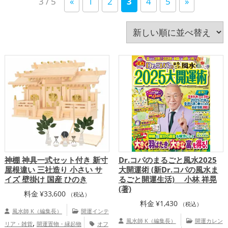
3 / 5
«
1
2
3
4
5
»
い
八卦鏡（八角形の鏡）ミラー
占い
四神（四獣）・五神獣
寝室
干支・十二支
店舗
順
庭・バルコニー
心理学
招き猫
旧2024年（令和6年）
旧2025年（令和7年）
書斎・勉強部屋
李家幽竹
梟(ふくろう)
水色
玄関
瓢箪(ひょうたん)
白色
神社仏閣
紫色
紺色
緑色
美容
茶色
蛇・巳年（みどし）
蛙(カエル)
赤色
透明
金色
銀色
青色
風水・家相
飲食店
馬・午年（うまどし）
黄色
黒色
龍・辰年（たつどし）
神棚 神具一式セット付き 新寸
Dr.コパのまるごと風水2025
屋根違い 三社造り 小さい サ
大開運術 (新Dr.コパの風水ま
イズ 壁掛け 国産 ひのき
るごと開運生活) 小林 祥晃
(著)
料金
¥
33,600
（税込）
料金
¥
1,430
（税込）
風水師 K（編集長）
開運インテ
,
風水師 K（編集長）
開運カレン
リア・雑貨
開運置物・縁起物
オフ