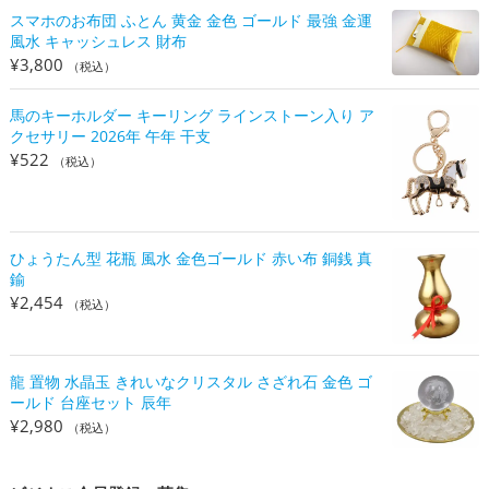
スマホのお布団 ふとん 黄金 金色 ゴールド 最強 金運
風水 キャッシュレス 財布
¥
3,800
（税込）
馬のキーホルダー キーリング ラインストーン入り ア
クセサリー 2026年 午年 干支
¥
522
（税込）
ひょうたん型 花瓶 風水 金色ゴールド 赤い布 銅銭 真
鍮
¥
2,454
（税込）
龍 置物 水晶玉 きれいなクリスタル さざれ石 金色 ゴ
ールド 台座セット 辰年
¥
2,980
（税込）