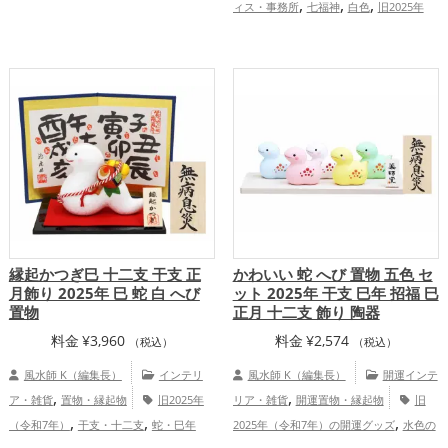
,
,
,
,
ィス・事務所
七福神
白色
旧2025年
どし）の開運グッズ
Dr.コパの開運グッ
,
,
,
,
（令和7年）
干支・十二支
蛇・巳年
ズ
オフィス・事務所の開運グッズ
風
,
,
（みどし）
金運アップ
仕事運アッ
水・家相の開運グッズ
ファッション開運
,
,
,
プ
健康運アップ
家庭運・家族運アッ
術の開運グッズ
恋愛運アップ
結婚
,
,
,
,
プ
総合運・全体運アップ
運アップ
金運アップ
仕事運アップ
健
,
,
康運アップ
家庭運・家族運アップ
総合
運・全体運アップ
縁起かつぎ巳 十二支 干支 正
かわいい 蛇 へび 置物 五色 セ
月飾り 2025年 巳 蛇 白 へび
ット 2025年 干支 巳年 招福 巳
置物
正月 十二支 飾り 陶器
料金
¥
3,960
料金
¥
2,574
（税込）
（税込）
風水師 K（編集長）
インテリ
風水師 K（編集長）
開運インテ
,
,
ア・雑貨
置物・縁起物
旧2025年
リア・雑貨
開運置物・縁起物
旧
,
,
,
（令和7年）
干支・十二支
蛇・巳年
2025年（令和7年）の開運グッズ
水色の
,
,
,
,
,