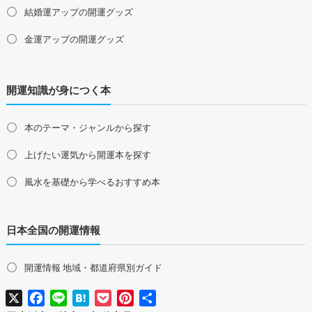
結婚運アップの開運グッズ
愛媛県の占い師募集・求人
高知県の占い師募集・求人
金運アップの開運グッズ
九州地方の占い師募集・求人
福岡県の占い師募集・求人
佐賀県の占い師募集・求人
仕事運アップの開運グッズ
長崎県の占い師募集・求人
熊本県の占い師募集・求人
開運知識が身につく本
健康運アップの開運グッズ
大分県の占い師募集・求人
宮崎県の占い師募集・求人
鹿児島県の占い師募集・求人
沖縄県の占い師募集・求人
家庭運・家族運アップの開運グッズ
本のテーマ・ジャンルから探す
総合運・全体運アップの開運グッズ
上げたい運気から開運本を探す
2026年干支の午・馬の開運グッズ
風水を基礎から学べるおすすめ本
風水最強、龍の開運グッズ
日本全国の開運情報
幸運を呼ぶ、かわいい招き猫
おめでたい七福神の縁起物
開運情報 地域・都道府県別ガイド
八卦鏡（八角形の鏡）ミラー
X
Facebook
Line
Hatena
Pocket
Pinterest
共
有
四神（青龍・朱雀・白虎・玄武）