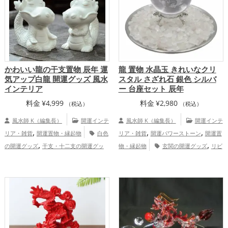
,
,
家庭運・家族運アップ
総合運・全体運ア
プ
総合運・全体運アップ
ップ
かわいい龍の干支置物 辰年 運
龍 置物 水晶玉 きれいなクリ
気アップ白龍 開運グッズ 風水
スタル さざれ石 銀色 シルバ
インテリア
ー 台座セット 辰年
料金
¥
4,999
料金
¥
2,980
（税込）
（税込）
風水師 K（編集長）
開運インテ
風水師 K（編集長）
開運インテ
,
,
,
リア・雑貨
開運置物・縁起物
白色
リア・雑貨
開運パワーストーン
開運置
,
,
の開運グッズ
干支・十二支の開運グッ
物・縁起物
玄関の開運グッズ
リビ
,
,
,
,
ズ
龍・辰年（たつどし）の開運グッズ
ングの開運グッズ
寝室の開運グッズ
バ
,
,
,
玄関の開運グッズ
寝室の開運グッズ
オ
スルームの開運グッズ
トイレの開運グッ
,
,
,
フィス・事務所の開運グッズ
店舗の開運
ズ
オフィス・事務所の開運グッズ
店舗
,
,
グッズ
旧2024年（令和6年）の開運グッ
の開運グッズ
旧2024年（令和6年）の開
,
,
,
,
ズ
恋愛運アップ
金運アップ
仕事
運グッズ
銀色の開運グッズ
干支・十二
,
,
,
運アップ
家庭運・家族運アップ
総合
支の開運グッズ
龍・辰年（たつどし）の