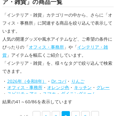
ア・雑貨」の商品一覧
「インテリア・雑貨」カテゴリーの中から、さらに「オ
フィス・事務所」に関連する商品を絞り込んで表示して
います。
人気の開運グッズや風水アイテムなど、ご希望の条件に
ぴったりの「
オフィス・事務所
」や「
インテリア・雑
貨
」アイテムを幅広くご紹介しています。
「インテリア・雑貨」を、様々なタグで絞り込んで検索
できます。
2026年（令和8年）
Dr.コパ
りんご
オフィス・事務所
オレンジ色
キッチン
グレー
スピリチュアル
スマホ
ダイニングルーム
トイレ
バスルーム
パワースポット
ビジネス
新
結果の41～60/86を表示しています
ピンク色
ファッション開運術
ベージュ
し
リビング
七福神
兎・卯年（うどし）