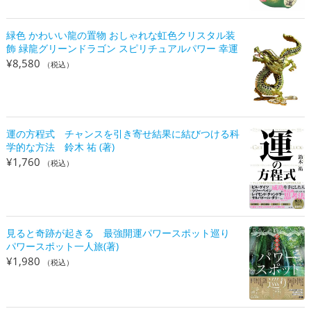
緑色 かわいい龍の置物 おしゃれな虹色クリスタル装
飾 緑龍グリーンドラゴン スピリチュアルパワー 幸運
¥
8,580
（税込）
運の方程式 チャンスを引き寄せ結果に結びつける科
学的な方法 鈴木 祐 (著)
¥
1,760
（税込）
見ると奇跡が起きる 最強開運パワースポット巡り
パワースポット一人旅(著)
¥
1,980
（税込）