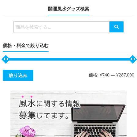
開運風水グッズ検索
検
索
対
価格・料金で絞り込む
象:
価格:
¥740
—
¥287,000
絞り込み