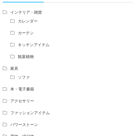
家相風水の診断・鑑定料金や相場について
家相・風水の鑑定料金の相場が知りたい。
インテリア・雑貨
風水の流派について教えてください。
カレンダー
風水で個人の運勢を占う方法はありますか？
カーテン
風水師になるには、どんな勉強をすればいいですか？
キッチンアイテム
観葉植物
家具
ソファ
本・電子書籍
アクセサリー
ファッションアイテム
パワーストーン