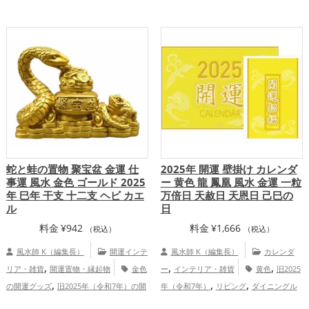
（みどし）
玄関
オフィス・事務所
白
開運グッズ
干支・十二支の開運グッズ
,
,
,
色
金運アップ
仕事運アップ
健康
蛇・巳年（みどし）の開運グッズ
玄関の
,
,
,
運アップ
家庭運・家族運アップ
総合
開運グッズ
オフィス・事務所の開運グッ
,
,
運・全体運アップ
ズ
黄色の開運グッズ
ピンク色の開運グ
,
,
ッズ
緑色の開運グッズ
白色の開運グッ
,
,
ズ
恋愛運アップ
結婚運アップ
金
,
,
,
運アップ
仕事運アップ
健康運アップ
,
家庭運・家族運アップ
総合運・全体運ア
ップ
蛇と蛙の置物 聚宝盆 金運 仕
2025年 開運 壁掛け カレンダ
事運 風水 金色 ゴールド 2025
ー 黄色 龍 鳳凰 風水 金運 一粒
年 巳年 干支 十二支 ヘビ カエ
万倍日 天赦日 天恩日 己巳の
ル
日
料金
¥
942
料金
¥
1,666
（税込）
（税込）
風水師 K（編集長）
開運インテ
風水師 K（編集長）
カレンダ
,
,
,
リア・雑貨
開運置物・縁起物
金色
ー
インテリア・雑貨
黄色
旧2025
,
,
,
の開運グッズ
旧2025年（令和7年）の開
年（令和7年）
リビング
ダイニングル
,
,
,
,
運グッズ
干支・十二支の開運グッズ
ーム
オフィス・事務所
七福神
恋