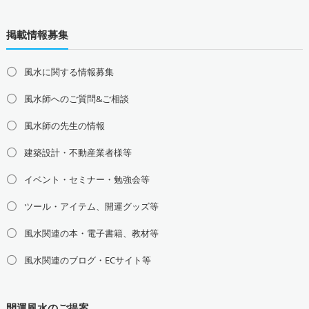
北海道の占い師募集・求人
道北の占い師募集・求人
道央の占い師募集・求人
掲載情報募集
道東の占い師募集・求人
道南の占い師募集・求人
東北地方の占い師募集・求人
風水に関する情報募集
青森県の占い師募集・求人
岩手県の占い師募集・求人
風水師へのご質問&ご相談
宮城県の占い師募集・求人
秋田県の占い師募集・求人
山形県の占い師募集・求人
福島県の占い師募集・求人
風水師の先生の情報
関東地方の占い師募集・求人
建築設計・不動産業者様等
東京都の占い師募集・求人
神奈川県の占い師募集・求人
イベント・セミナー・勉強会等
埼玉県の占い師募集・求人
千葉県の占い師募集・求人
茨城県の占い師募集・求人
栃木県の占い師募集・求人
ツール・アイテム、開運グッズ等
群馬県の占い師募集・求人
風水関連の本・電子書籍、教材等
甲信越地方の占い師募集・求人
風水関連のブログ・ECサイト等
山梨県の占い師募集・求人
新潟県の占い師募集・求人
長野県の占い師募集・求人
開運風水のご提案