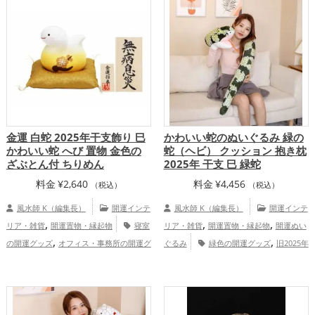
開運グッズ
リビングの開運グッズ
運グッズ
金運アップ
仕事運アッ
,
,
,
,
恋愛運アップ
金運アップ
仕事運アッ
プ
健康運アップ
家庭運・家族運アッ
,
,
,
プ
家庭運・家族運アップ
総合運・全体
プ
総合運・全体運アップ
運アップ
金運 白蛇 2025年干支飾り 巳
かわいい蛇のぬいぐるみ 緑の
かわいい蛇 へび 置物 金色の
蛇（ヘビ） クッション 抱き枕
ざぶとん付 ちりめん
2025年 干支 巳 緑蛇
料金
¥
2,640
料金
¥
4,456
（税込）
（税込）
風水師 K（編集長）
開運インテ
風水師 K（編集長）
開運インテ
,
,
,
リア・雑貨
開運置物・縁起物
寝室
リア・雑貨
開運置物・縁起物
開運ぬい
,
,
の開運グッズ
オフィス・事務所の開運グ
ぐるみ
緑色の開運グッズ
旧2025年
,
,
,
ッズ
金色の開運グッズ
白色の開運グッ
（令和7年）の開運グッズ
干支・十二支
,
,
,
ズ
旧2025年（令和7年）の開運グッズ
の開運グッズ
蛇・巳年（みどし）の開運
,
,
,
干支・十二支の開運グッズ
蛇・巳年（み
グッズ
寝室の開運グッズ
オフィス・事
,
,
,
どし）の開運グッズ
玄関の開運グッズ
務所の開運グッズ
恋愛運アップ
金