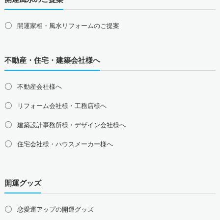
東海地方の占い師募集・求人
愛知県の占い師募集・求人
岐阜県の占い師募集・求人
三重県の占い師募集・求人
静岡県の占い師募集・求人
開運家相・風水リフォームのご提案
北陸地方の占い師募集・求人
富山県の占い師募集・求人
石川県の占い師募集・求人
不動産・住宅・建築会社様へ
福井県の占い師募集・求人
不動産会社様へ
関西地方の占い師募集・求人
大阪府の占い師募集・求人
兵庫県の占い師募集・求人
リフォーム会社様・工務店様へ
京都府の占い師募集・求人
滋賀県の占い師募集・求人
建築設計事務所様・デザイン会社様へ
奈良県の占い師募集・求人
和歌山県の占い師募集・求人
住宅会社様・ハウスメーカー様へ
中国地方の占い師募集・求人
島根県の占い師募集・求人
鳥取県の占い師募集・求人
岡山県の占い師募集・求人
広島県の占い師募集・求人
開運グッズ
山口県の占い師募集・求人
四国地方の占い師募集・求人
恋愛運アップの開運グッズ
徳島県の占い師募集・求人
香川県の占い師募集・求人