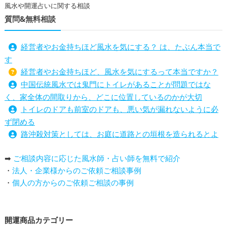
風水や開運占いに関する相談
質問&無料相談
経営者やお金持ちほど風水を気にする？ は、たぶん本当で
す
経営者やお金持ちほど、風水を気にするって本当ですか？
中国伝統風水では鬼門にトイレがあることが問題ではな
く、家全体の間取りから、どこに位置しているのかが大切
トイレのドアも前室のドアも、悪い気が漏れないように必
ず閉める
路沖殺対策としては、お庭に道路との垣根を造られるとよ
い
➡
ご相談内容に応じた風水師・占い師を無料で紹介
庭を広げると路沖殺（ろちゅうさつ）は防げますか？
・
法人・企業様からのご依頼ご相談事例
トイレ前室のドアの開け閉めについて
・
個人の方からのご依頼ご相談の事例
増築して家相の中心軸が変わると、鬼門の方角にあるトイ
レの位置はずれますか？
青澄杏樹 （アオスミアンジュ）先生からのご回答です。
開運商品カテゴリー
占い師さんは、幽霊を見たことがありますか？