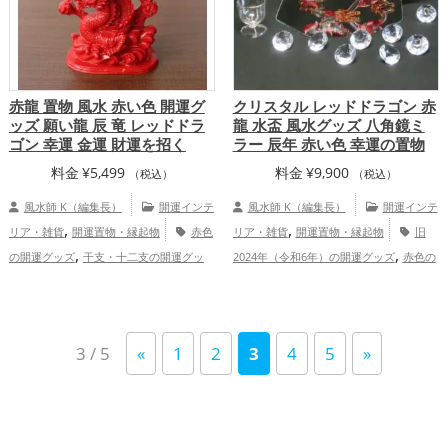
,
運・全体運アップ
開運グッズ
金運アップ
仕事運アッ
,
,
プ
健康運アップ
家庭運・家族運アッ
,
プ
総合運・全体運アップ
赤龍 置物 風水 赤い色 開運グ
クリスタル レッドドラゴン 赤
ッズ 願い龍 辰 竜 レッドドラ
龍 水盃 風水グッズ 八角鏡ミ
ゴン 幸運 金運 財運を招く
ラー 辰年 赤い色 幸運の置物
料金
¥
5,499
料金
¥
9,900
（税込）
（税込）
風水師 K（編集長）
開運インテ
風水師 K（編集長）
開運インテ
,
,
リア・雑貨
開運置物・縁起物
赤色
リア・雑貨
開運置物・縁起物
旧
,
,
の開運グッズ
干支・十二支の開運グッ
2024年（令和6年）の開運グッズ
赤色の
,
,
,
,
ズ
龍・辰年（たつどし）の開運グッズ
開運グッズ
干支・十二支の開運グッズ
,
,
オフィス・事務所の開運グッズ
旧2024
龍・辰年（たつどし）の開運グッズ
オフ
,
年（令和6年）の開運グッズ
恋愛運
ィス・事務所の開運グッズ
八卦鏡（八角
3 / 5
«
1
2
3
4
5
»
,
,
,
アップ
金運アップ
仕事運アップ
健康
形の鏡）ミラーの開運グッズ
恋愛
,
,
,
,
運アップ
家庭運・家族運アップ
運アップ
結婚運アップ
金運アップ
仕
,
,
事運アップ
健康運アップ
家庭運・家族
,
運アップ
総合運・全体運アップ