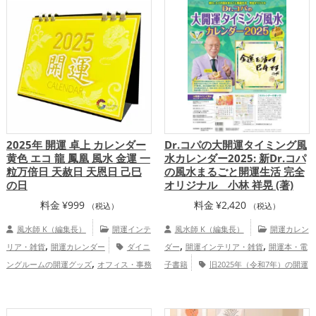
,
,
神の開運グッズ
赤色の開運グッズ
の開運グッズ
七福神の開運グッズ
,
,
,
,
恋愛運アップ
結婚運アップ
金運アッ
恋愛運アップ
結婚運アップ
金運アッ
,
,
,
,
,
,
プ
仕事運アップ
健康運アップ
家庭
プ
仕事運アップ
健康運アップ
家庭
,
,
運・家族運アップ
総合運・全体運アッ
運・家族運アップ
総合運・全体運アッ
プ
プ
2025年 開運 卓上 カレンダー
Dr.コパの大開運タイミング風
黄色 エコ 龍 鳳凰 風水 金運 一
水カレンダー2025: 新Dr.コパ
粒万倍日 天赦日 天恩日 己巳
の風水まるごと開運生活 完全
の日
オリジナル 小林 祥晃 (著)
料金
¥
999
料金
¥
2,420
（税込）
（税込）
風水師 K（編集長）
開運インテ
風水師 K（編集長）
開運カレン
,
,
,
リア・雑貨
開運カレンダー
ダイニ
ダー
開運インテリア・雑貨
開運本・電
,
ングルームの開運グッズ
オフィス・事務
子書籍
旧2025年（令和7年）の開運
,
,
,
,
所の開運グッズ
七福神の開運グッズ
黄
グッズ
Dr.コパの開運グッズ
オフィ
,
,
色の開運グッズ
旧2025年（令和7年）の
ス・事務所の開運グッズ
風水・家相の開
,
,