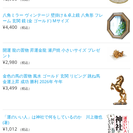
八角ミラー ヴィンテージ 壁掛け＆卓上鏡 八角形 フレ
ーム 玄関 鏡 (金 ゴールド) Mサイズ
¥
4,400
（税込）
開運 龍の置物 昇運金龍 瀬戸焼 小さいサイズ プレゼ
ント
¥
2,980
（税込）
金色の馬の置物 風水 ゴールド 玄関 リビング 跳ね馬
金運上昇 成功 勝利 2026年 午年
¥
3,499
（税込）
「運のいい人」は神社で何をしているのか 川上徹也
(著)
¥
1,012
（税込）