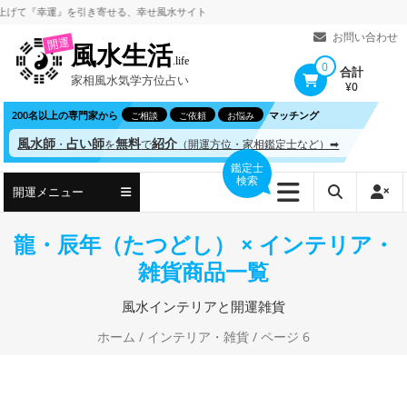
コ
て
『幸運』を引き寄せる、
幸せ風水サイト
ン
お問い合わせ
開運
風水生活
テ
.life
0
合計
家相風水気学方位占い
ン
¥0
ツ
200名以上の専門家から
マッチング
ご相談
ご依頼
お悩み
へ
風水師
占い師
無料
紹介
・
を
で
（開運方位・家相鑑定士など）➡
ス
鑑定士
検索
キ
開運メニュー
ッ
プ
龍・辰年（たつどし） × インテリア・
雑貨商品一覧
風水インテリアと開運雑貨
ホーム
/
インテリア・雑貨
/ ページ 6