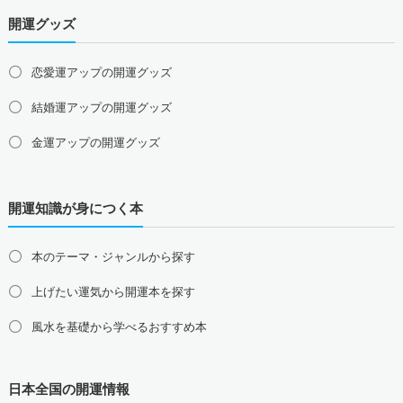
岡山県の占い師募集・求人
広島県の占い師募集・求人
開運グッズ
山口県の占い師募集・求人
四国地方の占い師募集・求人
恋愛運アップの開運グッズ
徳島県の占い師募集・求人
香川県の占い師募集・求人
結婚運アップの開運グッズ
愛媛県の占い師募集・求人
高知県の占い師募集・求人
金運アップの開運グッズ
九州地方の占い師募集・求人
福岡県の占い師募集・求人
佐賀県の占い師募集・求人
仕事運アップの開運グッズ
長崎県の占い師募集・求人
熊本県の占い師募集・求人
開運知識が身につく本
健康運アップの開運グッズ
大分県の占い師募集・求人
宮崎県の占い師募集・求人
鹿児島県の占い師募集・求人
沖縄県の占い師募集・求人
家庭運・家族運アップの開運グッズ
本のテーマ・ジャンルから探す
総合運・全体運アップの開運グッズ
上げたい運気から開運本を探す
2026年干支の午・馬の開運グッズ
風水を基礎から学べるおすすめ本
風水最強、龍の開運グッズ
日本全国の開運情報
幸運を呼ぶ、かわいい招き猫