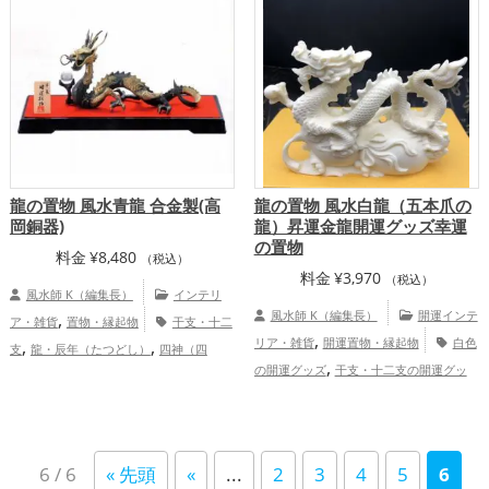
,
ップ
仕事運アップ
プ
龍の置物 風水青龍 合金製(高
龍の置物 風水白龍（五本爪の
岡銅器)
龍）昇運金龍開運グッズ幸運
の置物
料金
¥
8,480
（税込）
料金
¥
3,970
（税込）
風水師 K（編集長）
インテリ
,
風水師 K（編集長）
開運インテ
ア・雑貨
置物・縁起物
干支・十二
,
,
,
リア・雑貨
開運置物・縁起物
白色
支
龍・辰年（たつどし）
四神（四
,
,
,
の開運グッズ
干支・十二支の開運グッ
獣）・五神獣
玄関
店舗
金運アッ
,
,
ズ
龍・辰年（たつどし）の開運グッズ
プ
,
玄関の開運グッズ
リビングの開運グッ
,
ズ
トイレの開運グッズ
6 / 6
« 先頭
«
...
2
3
4
5
6