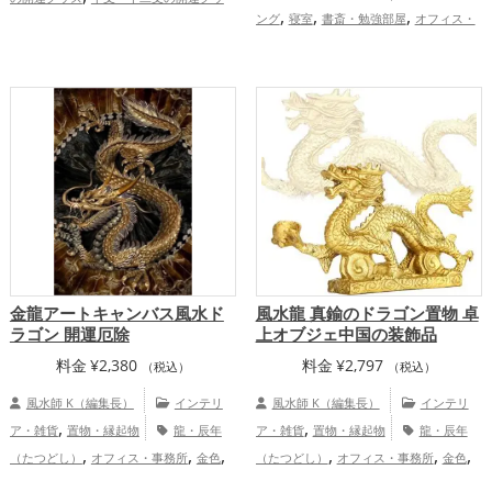
,
,
,
,
ング
寝室
書斎・勉強部屋
オフィス・
ズ
龍・辰年（たつどし）の開運グッズ
,
,
,
事務所
旧2024年（令和6年）
金色
干
,
支・十二支
龍・辰年（たつどし）
,
,
恋愛運アップ
金運アップ
仕事運アッ
,
プ
健康運アップ
金龍アートキャンバス風水ド
風水龍 真鍮のドラゴン置物 卓
ラゴン 開運厄除
上オブジェ中国の装飾品
料金
¥
2,380
料金
¥
2,797
（税込）
（税込）
風水師 K（編集長）
インテリ
風水師 K（編集長）
インテリ
,
,
ア・雑貨
置物・縁起物
龍・辰年
ア・雑貨
置物・縁起物
龍・辰年
,
,
,
,
,
,
（たつどし）
オフィス・事務所
金色
（たつどし）
オフィス・事務所
金色
,
干支・十二支
恋愛運アップ
金運ア
干支・十二支