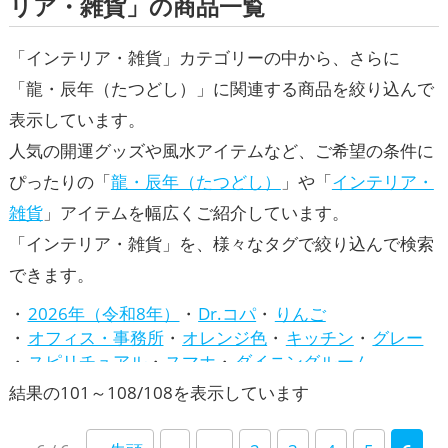
リア・雑貨」の商品一覧
「インテリア・雑貨」カテゴリーの中から、さらに
「龍・辰年（たつどし）」に関連する商品を絞り込んで
表示しています。
人気の開運グッズや風水アイテムなど、ご希望の条件に
ぴったりの「
龍・辰年（たつどし）
」や「
インテリア・
雑貨
」アイテムを幅広くご紹介しています。
「インテリア・雑貨」を、様々なタグで絞り込んで検索
できます。
2026年（令和8年）
Dr.コパ
りんご
オフィス・事務所
オレンジ色
キッチン
グレー
スピリチュアル
スマホ
ダイニングルーム
トイレ
バスルーム
パワースポット
ビジネス
新
結果の101～108/108を表示しています
ピンク色
ファッション開運術
ベージュ
し
リビング
七福神
兎・卯年（うどし）