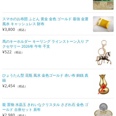
スマホのお布団 ふとん 黄金 金色 ゴールド 最強 金運
風水 キャッシュレス 財布
¥
3,800
（税込）
馬のキーホルダー キーリング ラインストーン入り ア
クセサリー 2026年 午年 干支
¥
522
（税込）
ひょうたん型 花瓶 風水 金色ゴールド 赤い布 銅銭 真
鍮
¥
2,454
（税込）
龍 置物 水晶玉 きれいなクリスタル さざれ石 金色 ゴ
ールド 台座セット 辰年
¥
2,980
（税込）