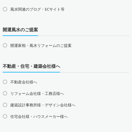
甲信越地方の占い師募集・求人
風水関連のブログ・ECサイト等
山梨県の占い師募集・求人
新潟県の占い師募集・求人
長野県の占い師募集・求人
開運風水のご提案
東海地方の占い師募集・求人
愛知県の占い師募集・求人
岐阜県の占い師募集・求人
三重県の占い師募集・求人
静岡県の占い師募集・求人
開運家相・風水リフォームのご提案
北陸地方の占い師募集・求人
富山県の占い師募集・求人
石川県の占い師募集・求人
不動産・住宅・建築会社様へ
福井県の占い師募集・求人
不動産会社様へ
関西地方の占い師募集・求人
大阪府の占い師募集・求人
兵庫県の占い師募集・求人
リフォーム会社様・工務店様へ
京都府の占い師募集・求人
滋賀県の占い師募集・求人
建築設計事務所様・デザイン会社様へ
奈良県の占い師募集・求人
和歌山県の占い師募集・求人
住宅会社様・ハウスメーカー様へ
中国地方の占い師募集・求人
島根県の占い師募集・求人
鳥取県の占い師募集・求人