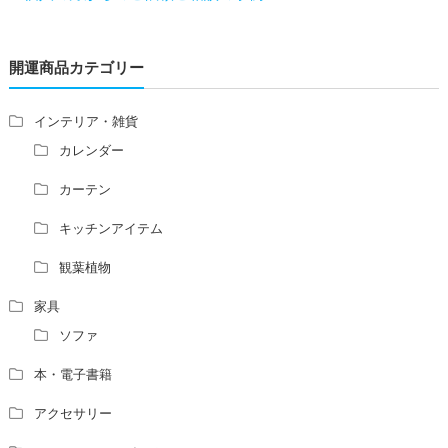
レの位置はずれますか？
青澄杏樹 （アオスミアンジュ）先生からのご回答です。
開運商品カテゴリー
占い師さんは、幽霊を見たことがありますか？
家相風水の診断・鑑定料金や相場について
家相・風水の鑑定料金の相場が知りたい。
インテリア・雑貨
風水の流派について教えてください。
カレンダー
風水で個人の運勢を占う方法はありますか？
カーテン
風水師になるには、どんな勉強をすればいいですか？
キッチンアイテム
観葉植物
家具
ソファ
本・電子書籍
アクセサリー