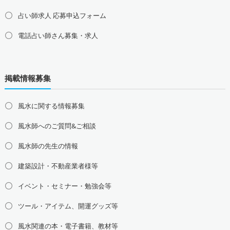
占い師求人 応募申込フォーム
電話占い師さん募集・求人
北海道の占い師募集・求人
道北の占い師募集・求人
道央の占い師募集・求人
掲載情報募集
道東の占い師募集・求人
道南の占い師募集・求人
東北地方の占い師募集・求人
風水に関する情報募集
青森県の占い師募集・求人
岩手県の占い師募集・求人
風水師へのご質問&ご相談
宮城県の占い師募集・求人
秋田県の占い師募集・求人
山形県の占い師募集・求人
福島県の占い師募集・求人
風水師の先生の情報
関東地方の占い師募集・求人
建築設計・不動産業者様等
東京都の占い師募集・求人
神奈川県の占い師募集・求人
イベント・セミナー・勉強会等
埼玉県の占い師募集・求人
千葉県の占い師募集・求人
茨城県の占い師募集・求人
栃木県の占い師募集・求人
ツール・アイテム、開運グッズ等
群馬県の占い師募集・求人
風水関連の本・電子書籍、教材等