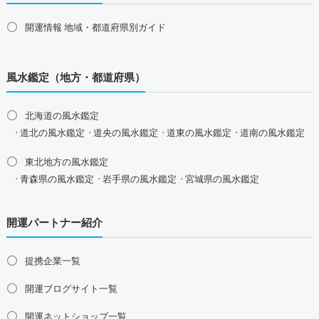
おめでたい七福神の縁起物
開運情報 地域・都道府県別ガイド
八卦鏡（八角形の鏡）ミラー
四神（青龍・朱雀・白虎・玄武）
風水鑑定（地方・都道府県）
北海道の風水鑑定
道北の風水鑑定
道央の風水鑑定
道東の風水鑑定
道南の風水鑑定
東北地方の風水鑑定
青森県の風水鑑定
岩手県の風水鑑定
宮城県の風水鑑定
秋田県の風水鑑定
山形県の風水鑑定
福島県の風水鑑定
開運パートナー紹介
関東地方の風水鑑定
東京都の風水鑑定
神奈川県の風水鑑定
埼玉県の風水鑑定
提携企業一覧
千葉県の風水鑑定
茨城県の風水鑑定
栃木県の風水鑑定
群馬県の風水鑑定
開運ブログサイト一覧
甲信越地方の風水鑑定
開運ネットショップ一覧