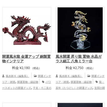
,
,
ップ
仕事運アップ
健康運アップ
開運風水龍 金運アップ 銅製置
風水開運 昇り龍 置物 水晶ガ
物インテリア
ラス細工 八角ミラー台
料金
¥
2,180
料金
¥
2,750
（税込）
（税込）
風水師 K（編集長）
開運インテ
風水師 K（編集長）
開運インテ
,
,
リア・雑貨
開運置物・縁起物
パワ
リア・雑貨
開運置物・縁起物
龍・
,
,
ースポットの開運グッズ
干支・十二支の
辰年（たつどし）の開運グッズ
玄関の開
,
,
,
開運グッズ
龍・辰年（たつどし）の開運
運グッズ
リビングの開運グッズ
八卦鏡
,
,
,
グッズ
玄関の開運グッズ
リビングの開
（八角形の鏡）ミラーの開運グッズ
干
,
運グッズ
店舗の開運グッズ
金運ア
支・十二支の開運グッズ
金運アッ