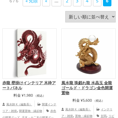
6 / 6
« 先頭
«
...
2
3
4
5
6
い
八卦鏡（八角形の鏡）ミラー
占い
四神（四獣）・五神獣
寝室
干支・十二支
店舗
順
庭・バルコニー
心理学
招き猫
旧2024年（令和6年）
旧2025年（令和7年）
書斎・勉強部屋
李家幽竹
梟(ふくろう)
水色
玄関
瓢箪(ひょうたん)
白色
神社仏閣
紫色
紺色
緑色
美容
茶色
蛇・巳年（みどし）
蛙(カエル)
赤色
透明
金色
銀色
青色
風水・家相
飲食店
馬・午年（うまどし）
黄色
黒色
龍・辰年（たつどし）
赤龍 壁掛けインテリア 木枠ア
風水龍 珠戯れ龍 水晶玉 金龍
ートパネル
ゴールド・ドラゴン金色開運
置物
料金
¥
1,980
（税込）
料金
¥
5,600
（税込）
風水師 K（編集長）
開運インテ
,
風水師 K（編集長）
インテリ
リア・雑貨
開運置物・縁起物
赤色
,
,
,
ア・雑貨
置物・縁起物
玄関
リビ
の開運グッズ
干支・十二支の開運グッ