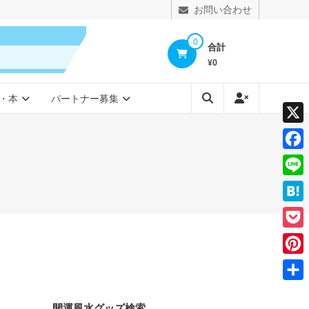
お問い合わせ
0
合計
¥0
・本
パートナー募集
X
Face
Line
Hate
Pocke
Pinte
共
開運風水グッズ検索