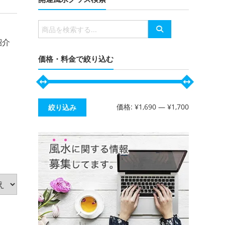
有
検
索
紹介
対
象:
価格・料金で絞り込む
最
最
価格:
¥1,690
—
¥1,700
絞り込み
低
高
価
価
格
格