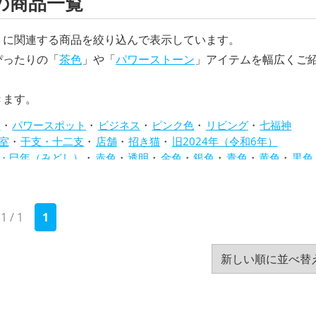
の商品一覧
」に関連する商品を絞り込んで表示しています。
ぴったりの「
茶色
」や「
パワーストーン
」アイテムを幅広くご
きます。
ム
パワースポット
ビジネス
ピンク色
リビング
七福神
室
干支・十二支
店舗
招き猫
旧2024年（令和6年）
・巳年（みどし）
赤色
透明
金色
銀色
青色
黄色
黒色
1 / 1
1