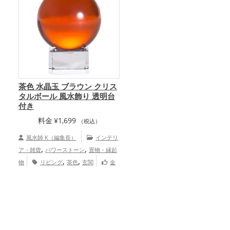
茶色 水晶玉 ブラウン クリス
タルボール 風水飾り 透明台
付き
料金
¥
1,699
（税込）
風水師 K（編集長）
インテリ
,
,
ア・雑貨
パワーストーン
置物・縁起
,
,
物
リビング
茶色
玄関
金
,
,
,
運アップ
仕事運アップ
健康運アップ
,
家庭運・家族運アップ
総合運・全体運
アップ