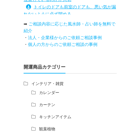
トイレのドアも前室のドアも、悪い気が漏
れないように必ず閉める
路沖殺対策としては、お庭に道路との垣根
➡
ご相談内容に応じた風水師・占い師を無料で
を造られるとよい
紹介
庭を広げると路沖殺（ろちゅうさつ）は防
・
法人・企業様からのご依頼ご相談事例
げますか？
・
個人の方からのご依頼ご相談の事例
トイレ前室のドアの開け閉めについて
増築して家相の中心軸が変わると、鬼門の
方角にあるトイレの位置はずれますか？
開運商品カテゴリー
青澄杏樹 （アオスミアンジュ）先生から
のご回答です。
インテリア・雑貨
占い師さんは、幽霊を見たことがあります
カレンダー
か？
家相風水の診断・鑑定料金や相場について
カーテン
家相・風水の鑑定料金の相場が知りたい。
キッチンアイテム
風水の流派について教えてください。
風水で個人の運勢を占う方法はあります
観葉植物
か？