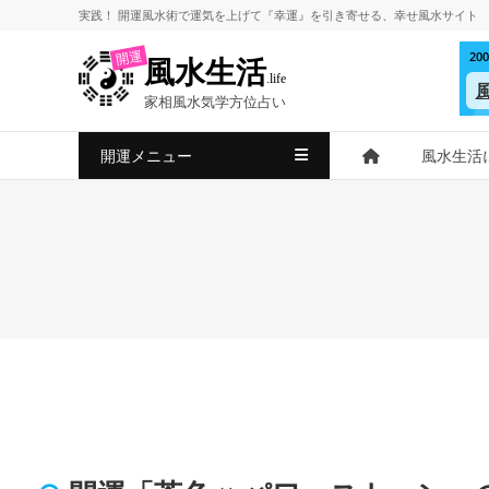
コ
実践！
開運風水術
で
運気を上げて
『幸運』を引き寄せる、
幸せ風水サイト
ン
2
開運
風水生活
テ
.life
ン
家相風水気学方位占い
ツ
へ
開運メニュー
風水生活
ス
キ
ッ
プ