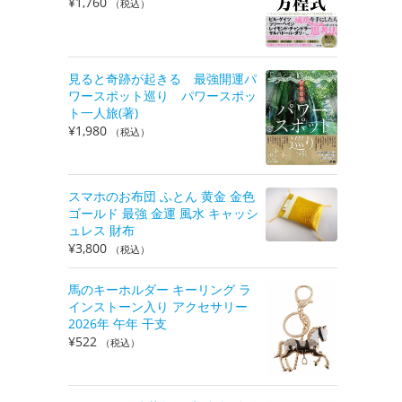
¥
1,760
（税込）
見ると奇跡が起きる 最強開運パ
ワースポット巡り パワースポッ
ト一人旅(著)
¥
1,980
（税込）
スマホのお布団 ふとん 黄金 金色
ゴールド 最強 金運 風水 キャッシ
ュレス 財布
¥
3,800
（税込）
馬のキーホルダー キーリング ラ
インストーン入り アクセサリー
2026年 午年 干支
¥
522
（税込）