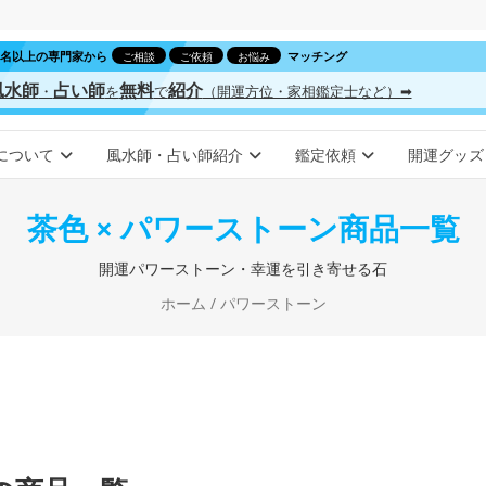
00名以上の専門家から
マッチング
ご相談
ご依頼
お悩み
風水師
占い師
無料
紹介
・
を
で
（開運方位・家相鑑定士など）➡
について
風水師・占い師紹介
鑑定依頼
開運グッズ
茶色 × パワーストーン商品一覧
開運パワーストーン・幸運を引き寄せる石
ホーム
/ パワーストーン