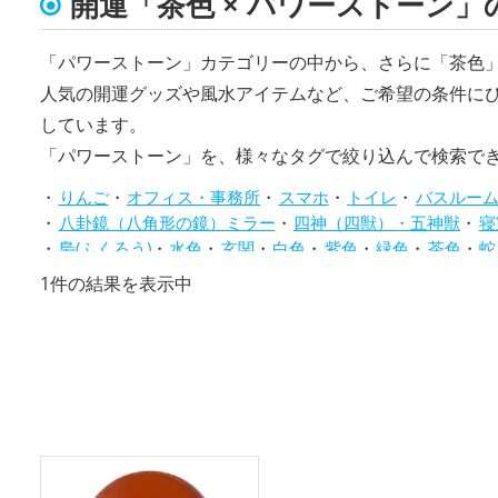
開運「茶色 × パワーストーン」
「パワーストーン」カテゴリーの中から、さらに「茶色
人気の開運グッズや風水アイテムなど、ご希望の条件に
しています。
「パワーストーン」を、様々なタグで絞り込んで検索で
りんご
オフィス・事務所
スマホ
トイレ
バスルー
八卦鏡（八角形の鏡）ミラー
四神（四獣）・五神獣
寝
梟(ふくろう)
水色
玄関
白色
紫色
緑色
茶色
蛇
龍・辰年（たつどし）
1件の結果を表示中