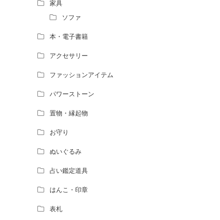
風水師になるには、どんな勉強をすればい
家具
いですか？
ソファ
本・電子書籍
アクセサリー
ファッションアイテム
パワーストーン
置物・縁起物
お守り
ぬいぐるみ
占い鑑定道具
はんこ・印章
表札