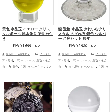
黄色 水晶玉 イエロー クリス
龍 置物 水晶玉 きれいなクリ
タルボール 風水飾り 透明台付
スタル さざれ石 銀色 シルバ
き
ー 台座セット 辰年
料金
¥
1,699
料金
¥
2,980
（税込）
（税込）
風水師 K（編集長）
インテリ
風水師 K（編集長）
インテリ
,
,
,
,
ア・雑貨
パワーストーン
置物・縁起
ア・雑貨
パワーストーン
置物・縁起
,
,
,
,
,
物
黄色
玄関
リビング
ビジネス
物
龍・辰年（たつどし）
玄関
リ
,
,
,
,
,
,
金運アップ
仕事運アップ
総合
ビング
寝室
バスルーム
トイレ
オフ
,
,
運・全体運アップ
ィス・事務所
店舗
旧2024年（令和6
,
,
年）
銀色
干支・十二支
金運アッ
,
,
,
プ
仕事運アップ
健康運アップ
家庭
,
運・家族運アップ
総合運・全体運アッ
プ