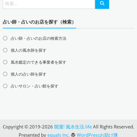
北陸地方の風水鑑定
富山県の風水鑑定
石川県の風水鑑定
福井県の風水鑑定
占い師・占いのお店を探す（検索）
関西地方の風水鑑定
大阪府の風水鑑定
兵庫県の風水鑑定
京都府の風水鑑定
占い師・占いのお店の検索方法
滋賀県の風水鑑定
奈良県の風水鑑定
和歌山県の風水鑑定
個人の風水師を探す
中国地方の風水鑑定
島根県の風水鑑定
鳥取県の風水鑑定
岡山県の風水鑑定
風水鑑定のできる事業者を探す
広島県の風水鑑定
山口県の風水鑑定
個人の占い師を探す
四国地方の風水鑑定
占いサロン・占い館を探す
徳島県の風水鑑定
香川県の風水鑑定
愛媛県の風水鑑定
高知県の風水鑑定
九州地方の風水鑑定
福岡県の風水鑑定
佐賀県の風水鑑定
長崎県の風水鑑定
熊本県の風水鑑定
大分県の風水鑑定
宮崎県の風水鑑定
Copyright © 2019-2026
開運! 風水生活.life
All Rights Reserved.
鹿児島県の風水鑑定
沖縄県の風水鑑定
Presented by
equals Inc.
WordPressお助け隊