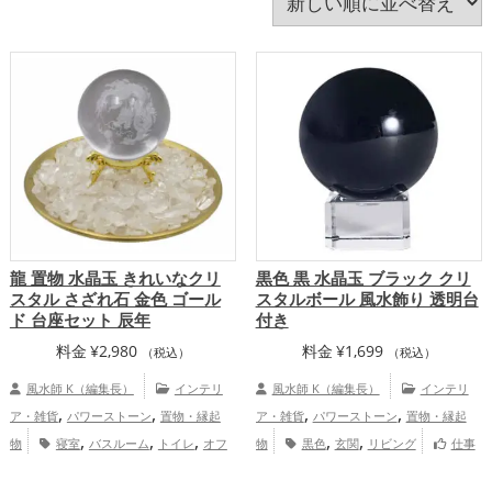
龍 置物 水晶玉 きれいなクリ
黒色 黒 水晶玉 ブラック クリ
スタル さざれ石 金色 ゴール
スタルボール 風水飾り 透明台
ド 台座セット 辰年
付き
料金
¥
2,980
料金
¥
1,699
（税込）
（税込）
風水師 K（編集長）
インテリ
風水師 K（編集長）
インテリ
,
,
,
,
ア・雑貨
パワーストーン
置物・縁起
ア・雑貨
パワーストーン
置物・縁起
,
,
,
,
,
物
寝室
バスルーム
トイレ
オフ
物
黒色
玄関
リビング
仕事
,
,
,
,
ィス・事務所
店舗
旧2024年（令和6
運アップ
家庭運・家族運アップ
総合