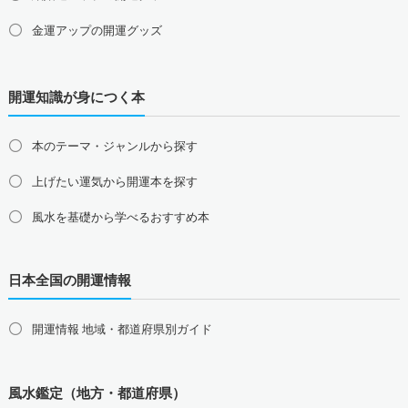
金運アップの開運グッズ
九州地方の占い師募集・求人
福岡県の占い師募集・求人
佐賀県の占い師募集・求人
仕事運アップの開運グッズ
長崎県の占い師募集・求人
熊本県の占い師募集・求人
開運知識が身につく本
健康運アップの開運グッズ
大分県の占い師募集・求人
宮崎県の占い師募集・求人
鹿児島県の占い師募集・求人
沖縄県の占い師募集・求人
家庭運・家族運アップの開運グッズ
本のテーマ・ジャンルから探す
総合運・全体運アップの開運グッズ
上げたい運気から開運本を探す
2026年干支の午・馬の開運グッズ
風水を基礎から学べるおすすめ本
風水最強、龍の開運グッズ
日本全国の開運情報
幸運を呼ぶ、かわいい招き猫
おめでたい七福神の縁起物
開運情報 地域・都道府県別ガイド
八卦鏡（八角形の鏡）ミラー
四神（青龍・朱雀・白虎・玄武）
風水鑑定（地方・都道府県）