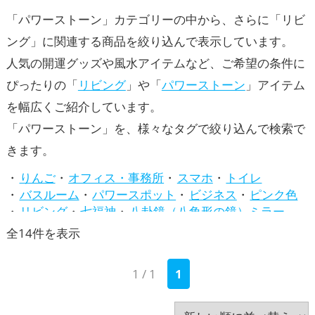
「パワーストーン」カテゴリーの中から、さらに「リビ
ング」に関連する商品を絞り込んで表示しています。
人気の開運グッズや風水アイテムなど、ご希望の条件に
ぴったりの「
リビング
」や「
パワーストーン
」アイテム
を幅広くご紹介しています。
「パワーストーン」を、様々なタグで絞り込んで検索で
きます。
りんご
オフィス・事務所
スマホ
トイレ
バスルーム
パワースポット
ビジネス
ピンク色
リビング
七福神
八卦鏡（八角形の鏡）ミラー
四神（四獣）・五神獣
寝室
干支・十二支
店舗
新
全14件を表示
招き猫
旧2024年（令和6年）
梟(ふくろう)
水色
し
玄関
白色
紫色
緑色
茶色
1 / 1
1
い
蛇・巳年（みどし）
赤色
透明
金色
銀色
青色
黄色
黒色
龍・辰年（たつどし）
順