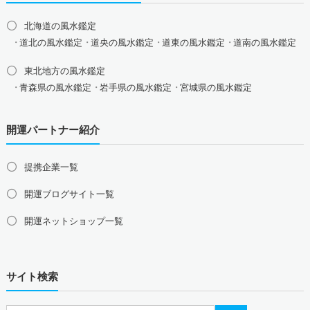
北海道の風水鑑定
道北の風水鑑定
道央の風水鑑定
道東の風水鑑定
道南の風水鑑定
東北地方の風水鑑定
青森県の風水鑑定
岩手県の風水鑑定
宮城県の風水鑑定
秋田県の風水鑑定
山形県の風水鑑定
福島県の風水鑑定
開運パートナー紹介
関東地方の風水鑑定
東京都の風水鑑定
神奈川県の風水鑑定
埼玉県の風水鑑定
提携企業一覧
千葉県の風水鑑定
茨城県の風水鑑定
栃木県の風水鑑定
群馬県の風水鑑定
開運ブログサイト一覧
甲信越地方の風水鑑定
開運ネットショップ一覧
山梨県の風水鑑定
新潟県の風水鑑定
長野県の風水鑑定
東海地方の風水鑑定
サイト検索
愛知県の風水鑑定
岐阜県の風水鑑定
三重県の風水鑑定
静岡県の風水鑑定