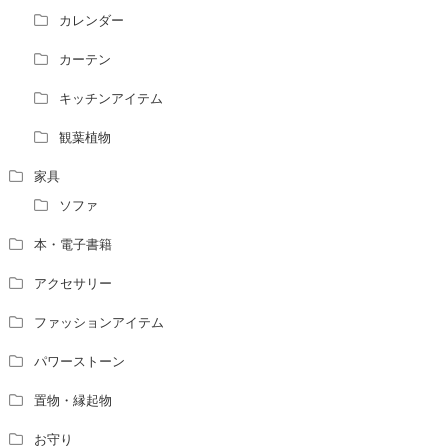
風水の流派について教えてください。
カレンダー
風水で個人の運勢を占う方法はありますか？
カーテン
風水師になるには、どんな勉強をすればいいですか？
キッチンアイテム
観葉植物
家具
ソファ
本・電子書籍
アクセサリー
ファッションアイテム
パワーストーン
置物・縁起物
お守り