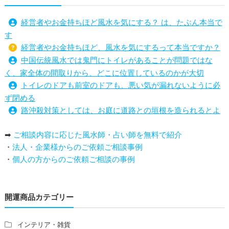
経営者やお金持ちほど風水を気にする？ は、たぶん本当で
す
経営者やお金持ちほど、風水を気にするって本当ですか？
中国伝統風水では鬼門にトイレがあることが問題ではな
く、家全体の間取りから、どこに位置しているのかが大切
トイレのドアも前室のドアも、悪い気が漏れないように必
ず閉める
路沖殺対策としては、お庭に道路との垣根を造られるとよ
い
➡
ご相談内容に応じた風水師・占い師を無料で紹介
庭を広げると路沖殺（ろちゅうさつ）は防げますか？
・
法人・企業様からのご依頼ご相談事例
トイレ前室のドアの開け閉めについて
・
個人の方からのご依頼ご相談の事例
増築して家相の中心軸が変わると、鬼門の方角にあるトイ
レの位置はずれますか？
青澄杏樹 （アオスミアンジュ）先生からのご回答です。
開運商品カテゴリー
占い師さんは、幽霊を見たことがありますか？
家相風水の診断・鑑定料金や相場について
家相・風水の鑑定料金の相場が知りたい。
インテリア・雑貨