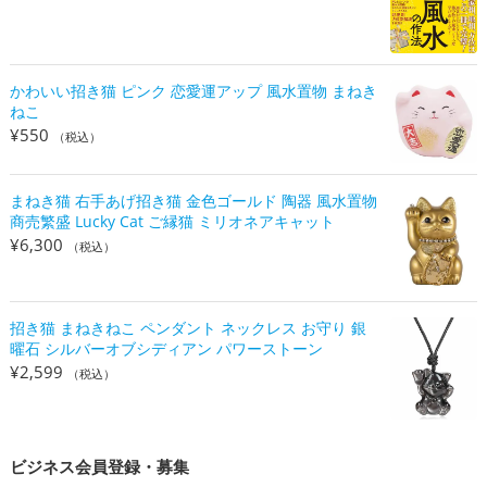
かわいい招き猫 ピンク 恋愛運アップ 風水置物 まねき
ねこ
¥
550
（税込）
まねき猫 右手あげ招き猫 金色ゴールド 陶器 風水置物
商売繁盛 Lucky Cat ご縁猫 ミリオネアキャット
¥
6,300
（税込）
招き猫 まねきねこ ペンダント ネックレス お守り 銀
曜石 シルバーオブシディアン パワーストーン
¥
2,599
（税込）
ビジネス会員登録・募集