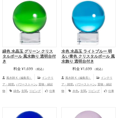
運アップ
総合運・全体運アップ
プ
緑色 水晶玉 グリーン クリス
水色 水晶玉 ライトブルー 明
タルボール 風水飾り 透明台付
るい青色 クリスタルボール 風
き
水飾り 透明台付き
料金
¥
1,699
料金
¥
1,699
（税込）
（税込）
風水師 K（編集長）
インテリ
風水師 K（編集長）
インテリ
,
,
,
,
ア・雑貨
パワーストーン
置物・縁起
ア・雑貨
パワーストーン
置物・縁起
,
,
,
,
物
緑色
玄関
リビング
仕事
物
水色
玄関
リビング
仕事
,
,
,
,
運アップ
健康運アップ
家庭運・家族運
運アップ
健康運アップ
家庭運・家族運
,
,
アップ
総合運・全体運アップ
アップ
総合運・全体運アップ