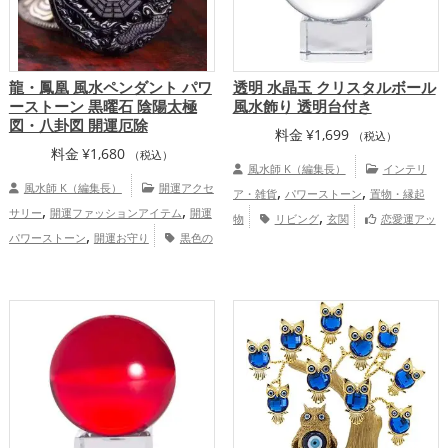
龍・鳳凰 風水ペンダント パワ
透明 水晶玉 クリスタルボール
ーストーン 黒曜石 陰陽太極
風水飾り 透明台付き
図・八卦図 開運厄除
料金
¥
1,699
（税込）
料金
¥
1,680
（税込）
風水師 K（編集長）
インテリ
風水師 K（編集長）
開運アクセ
,
,
ア・雑貨
パワーストーン
置物・縁起
,
,
サリー
開運ファッションアイテム
開運
,
物
リビング
玄関
恋愛運アッ
,
パワーストーン
開運お守り
黒色の
,
,
,
プ
結婚運アップ
金運アップ
仕事運ア
,
,
開運グッズ
干支・十二支の開運グッズ
,
,
ップ
健康運アップ
家庭運・家族運アッ
,
龍・辰年（たつどし）の開運グッズ
リビ
,
プ
総合運・全体運アップ
,
ングの開運グッズ
八卦鏡（八角形の鏡）
,
ミラーの開運グッズ
金運アップ
仕
,
,
事運アップ
健康運アップ
家庭運・家族
,
運アップ
総合運・全体運アップ