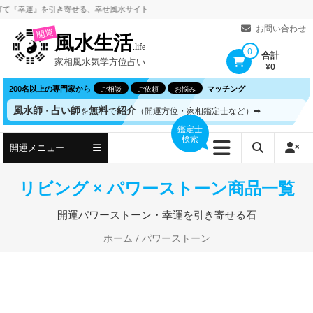
コ
幸運』を引き寄せる、
幸せ風水サイト
ン
お問い合わせ
開運
風水生活
テ
.life
0
合計
家相風水気学方位占い
ン
¥0
ツ
200名以上の専門家から
マッチング
ご相談
ご依頼
お悩み
へ
風水師
占い師
無料
紹介
・
を
で
（開運方位・家相鑑定士など）➡
ス
鑑定士
検索
キ
開運メニュー
ッ
プ
リビング × パワーストーン商品一覧
開運パワーストーン・幸運を引き寄せる石
ホーム
/ パワーストーン