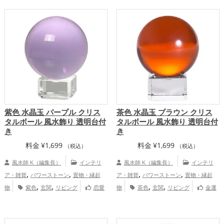
,
,
,
年）
金色
干支・十二支
龍・辰年（た
運・全体運アップ
,
,
つどし）
玄関
リビング
金運アッ
,
,
,
プ
仕事運アップ
健康運アップ
家庭
,
運・家族運アップ
総合運・全体運アッ
プ
紫色 水晶玉 パープル クリス
茶色 水晶玉 ブラウン クリス
タルボール 風水飾り 透明台付
タルボール 風水飾り 透明台付
き
き
料金
¥
1,699
料金
¥
1,699
（税込）
（税込）
風水師 K（編集長）
インテリ
風水師 K（編集長）
インテリ
,
,
,
,
ア・雑貨
パワーストーン
置物・縁起
ア・雑貨
パワーストーン
置物・縁起
,
,
,
,
物
紫色
玄関
リビング
恋愛
物
茶色
玄関
リビング
金運
,
,
,
,
,
,
運アップ
結婚運アップ
金運アップ
仕
アップ
仕事運アップ
健康運アップ
家
,
,
,
事運アップ
健康運アップ
家庭運・家族
庭運・家族運アップ
総合運・全体運アッ
,