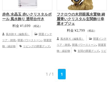
赤色 水晶玉 赤いクリスタルボ
フクロウの木邪眼風水置物 綺
ール 風水飾り 透明台付き
麗青いクリスタル玄関飾り幸
運オブジェ
料金
¥
1,699
（税込）
料金
¥
2,799
（税込）
風水師 K（編集長）
開運インテ
,
,
風水師 K（編集長）
開運インテ
リア・雑貨
開運パワーストーン
開運置
,
,
,
リア・雑貨
開運パワーストーン
開運置
物・縁起物
リビングの開運グッズ
,
,
物・縁起物
玄関の開運グッズ
リビ
赤色の開運グッズ
玄関の開運グッズ
,
,
,
,
ングの開運グッズ
寝室の開運グッズ
梟
恋愛運アップ
金運アップ
仕事運
,
,
(ふくろう)の開運グッズ
金運アッ
アップ
家庭運・家族運アップ
総合運・
プ
全体運アップ
1 / 1
1