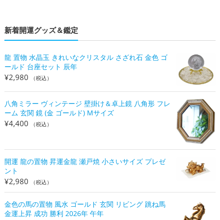
新着開運グッズ＆鑑定
龍 置物 水晶玉 きれいなクリスタル さざれ石 金色 ゴ
ールド 台座セット 辰年
¥
2,980
（税込）
八角ミラー ヴィンテージ 壁掛け＆卓上鏡 八角形 フレ
ーム 玄関 鏡 (金 ゴールド) Mサイズ
¥
4,400
（税込）
開運 龍の置物 昇運金龍 瀬戸焼 小さいサイズ プレゼ
ント
¥
2,980
（税込）
金色の馬の置物 風水 ゴールド 玄関 リビング 跳ね馬
金運上昇 成功 勝利 2026年 午年