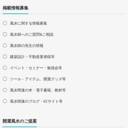
道北の占い師募集・求人
道央の占い師募集・求人
掲載情報募集
道東の占い師募集・求人
道南の占い師募集・求人
東北地方の占い師募集・求人
風水に関する情報募集
青森県の占い師募集・求人
岩手県の占い師募集・求人
風水師へのご質問&ご相談
宮城県の占い師募集・求人
秋田県の占い師募集・求人
山形県の占い師募集・求人
福島県の占い師募集・求人
風水師の先生の情報
関東地方の占い師募集・求人
建築設計・不動産業者様等
東京都の占い師募集・求人
神奈川県の占い師募集・求人
イベント・セミナー・勉強会等
埼玉県の占い師募集・求人
千葉県の占い師募集・求人
茨城県の占い師募集・求人
栃木県の占い師募集・求人
ツール・アイテム、開運グッズ等
群馬県の占い師募集・求人
風水関連の本・電子書籍、教材等
甲信越地方の占い師募集・求人
風水関連のブログ・ECサイト等
山梨県の占い師募集・求人
新潟県の占い師募集・求人
長野県の占い師募集・求人
開運風水のご提案
東海地方の占い師募集・求人