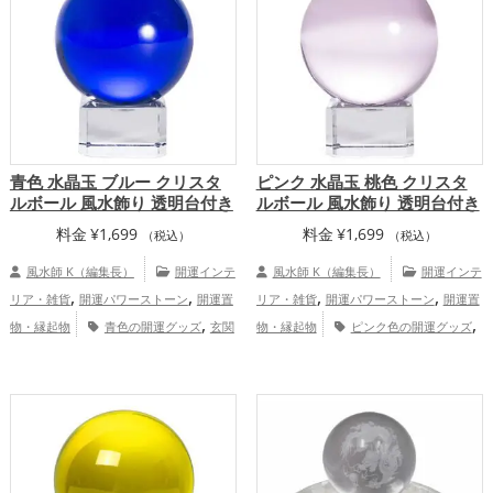
青色 水晶玉 ブルー クリスタ
ピンク 水晶玉 桃色 クリスタ
ルボール 風水飾り 透明台付き
ルボール 風水飾り 透明台付き
料金
¥
1,699
料金
¥
1,699
（税込）
（税込）
風水師 K（編集長）
開運インテ
風水師 K（編集長）
開運インテ
,
,
,
,
リア・雑貨
開運パワーストーン
開運置
リア・雑貨
開運パワーストーン
開運置
,
,
物・縁起物
青色の開運グッズ
玄関
物・縁起物
ピンク色の開運グッズ
,
,
の開運グッズ
リビングの開運グッズ
玄関の開運グッズ
リビングの開運グッ
,
,
,
仕事運アップ
家庭運・家族運アッ
ズ
恋愛運アップ
結婚運アップ
家
,
,
プ
総合運・全体運アップ
庭運・家族運アップ
総合運・全体運アッ
プ