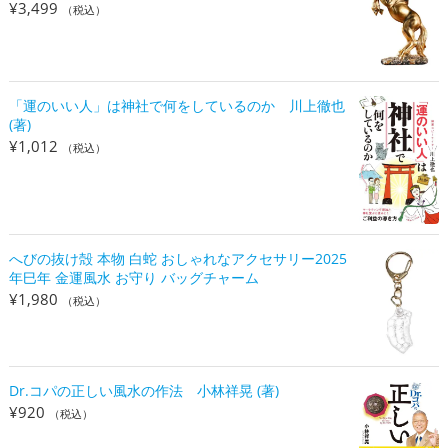
¥
3,499
（税込）
「運のいい人」は神社で何をしているのか 川上徹也
(著)
¥
1,012
（税込）
へびの抜け殻 本物 白蛇 おしゃれなアクセサリー2025
年巳年 金運風水 お守り バッグチャーム
¥
1,980
（税込）
Dr.コパの正しい風水の作法 小林祥晃 (著)
¥
920
（税込）