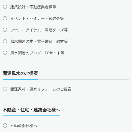
関東地方の占い師募集・求人
建築設計・不動産業者様等
東京都の占い師募集・求人
神奈川県の占い師募集・求人
イベント・セミナー・勉強会等
埼玉県の占い師募集・求人
千葉県の占い師募集・求人
茨城県の占い師募集・求人
栃木県の占い師募集・求人
ツール・アイテム、開運グッズ等
群馬県の占い師募集・求人
風水関連の本・電子書籍、教材等
甲信越地方の占い師募集・求人
風水関連のブログ・ECサイト等
山梨県の占い師募集・求人
新潟県の占い師募集・求人
長野県の占い師募集・求人
開運風水のご提案
東海地方の占い師募集・求人
愛知県の占い師募集・求人
岐阜県の占い師募集・求人
三重県の占い師募集・求人
静岡県の占い師募集・求人
開運家相・風水リフォームのご提案
北陸地方の占い師募集・求人
富山県の占い師募集・求人
石川県の占い師募集・求人
不動産・住宅・建築会社様へ
福井県の占い師募集・求人
不動産会社様へ
関西地方の占い師募集・求人