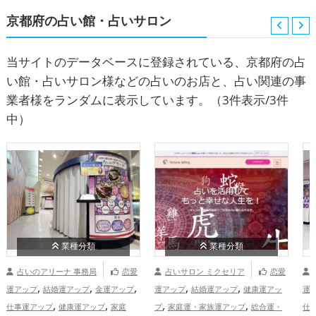
京都府の占い館・占いサロン
当サイトのデータベースに登録されている、京都府の占
い館・占いサロン様などの占いのお店と、占い関連の事
業者様をランダムに表示しています。
（3件表示/3件
中）
業種分類
業種分類
占いのアリーナ 事務局
恋愛
占いサロン ミクセリア
恋愛
,
,
,
,
,
運アップ
結婚運アップ
金運アップ
運アップ
結婚運アップ
健康運アッ
運
,
,
,
,
仕事運アップ
健康運アップ
家庭
プ
家庭運・家族運アップ
総合運・
仕