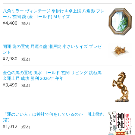
八角ミラー ヴィンテージ 壁掛け＆卓上鏡 八角形 フレ
ーム 玄関 鏡 (金 ゴールド) Mサイズ
¥
4,400
（税込）
開運 龍の置物 昇運金龍 瀬戸焼 小さいサイズ プレゼ
ント
¥
2,980
（税込）
金色の馬の置物 風水 ゴールド 玄関 リビング 跳ね馬
金運上昇 成功 勝利 2026年 午年
¥
3,499
（税込）
「運のいい人」は神社で何をしているのか 川上徹也
(著)
¥
1,012
（税込）