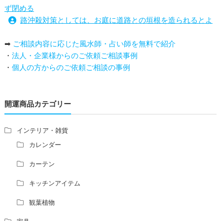
ず閉める
路沖殺対策としては、お庭に道路との垣根を造られるとよ
い
➡
ご相談内容に応じた風水師・占い師を無料で紹介
庭を広げると路沖殺（ろちゅうさつ）は防げますか？
・
法人・企業様からのご依頼ご相談事例
トイレ前室のドアの開け閉めについて
・
個人の方からのご依頼ご相談の事例
増築して家相の中心軸が変わると、鬼門の方角にあるトイ
レの位置はずれますか？
青澄杏樹 （アオスミアンジュ）先生からのご回答です。
開運商品カテゴリー
占い師さんは、幽霊を見たことがありますか？
家相風水の診断・鑑定料金や相場について
家相・風水の鑑定料金の相場が知りたい。
インテリア・雑貨
風水の流派について教えてください。
カレンダー
風水で個人の運勢を占う方法はありますか？
カーテン
風水師になるには、どんな勉強をすればいいですか？
キッチンアイテム
観葉植物