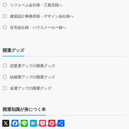
大阪府の占い師募集・求人
兵庫県の占い師募集・求人
リフォーム会社様・工務店様へ
京都府の占い師募集・求人
滋賀県の占い師募集・求人
建築設計事務所様・デザイン会社様へ
奈良県の占い師募集・求人
和歌山県の占い師募集・求人
住宅会社様・ハウスメーカー様へ
中国地方の占い師募集・求人
島根県の占い師募集・求人
鳥取県の占い師募集・求人
岡山県の占い師募集・求人
広島県の占い師募集・求人
開運グッズ
山口県の占い師募集・求人
四国地方の占い師募集・求人
恋愛運アップの開運グッズ
徳島県の占い師募集・求人
香川県の占い師募集・求人
結婚運アップの開運グッズ
愛媛県の占い師募集・求人
高知県の占い師募集・求人
金運アップの開運グッズ
九州地方の占い師募集・求人
福岡県の占い師募集・求人
佐賀県の占い師募集・求人
仕事運アップの開運グッズ
長崎県の占い師募集・求人
熊本県の占い師募集・求人
開運知識が身につく本
健康運アップの開運グッズ
大分県の占い師募集・求人
宮崎県の占い師募集・求人
鹿児島県の占い師募集・求人
沖縄県の占い師募集・求人
X
Facebook
Line
Hatena
Pocket
Pinterest
共
家庭運・家族運アップの開運グッズ
本のテーマ・ジャンルから探す
有