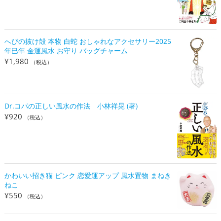
へびの抜け殻 本物 白蛇 おしゃれなアクセサリー2025
年巳年 金運風水 お守り バッグチャーム
¥
1,980
（税込）
Dr.コパの正しい風水の作法 小林祥晃 (著)
¥
920
（税込）
かわいい招き猫 ピンク 恋愛運アップ 風水置物 まねき
ねこ
¥
550
（税込）