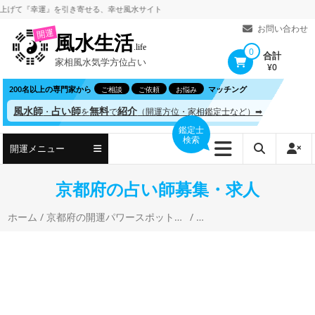
コ
て
『幸運』を引き寄せる、
幸せ風水サイト
ン
お問い合わせ
開運
風水生活
テ
.life
0
合計
家相風水気学方位占い
ン
¥0
ツ
200名以上の専門家から
マッチング
ご相談
ご依頼
お悩み
へ
風水師
占い師
無料
紹介
・
を
で
（開運方位・家相鑑定士など）➡
ス
鑑定士
検索
キ
開運メニュー
ッ
プ
京都府の占い師募集・求人
ホーム
/
京都府の開運パワースポットと風水・開運占い
/