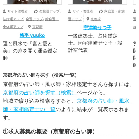
,
サイト管理者
恋愛運アップ
サイト管理者
家庭運・家族
,
,
結婚運アップ
金運アップ
総合運・
運アップ
京都府
運
全体運アップ
京都府
宇津崎せつ子
族
悠乎 yuuko
一級建築士。占術鑑定
士。㈲宇津崎せつ子・設
運と風水で「富と愛と
算
計室代表
美」の扉を開く運命鑑定
開
師
開
師
京都府の占い師を探す（検索/一覧）
京都府の占い師・風水師・家相鑑定士さんを探すには、
京都府の占い師を探す（検索）
ページから。
地域で絞り込み検索をすると、
京都府の占い師・風水
師・家相鑑定士の一覧
のように結果が一覧表示されま
す。
①求人募集の概要（京都府の占い師）