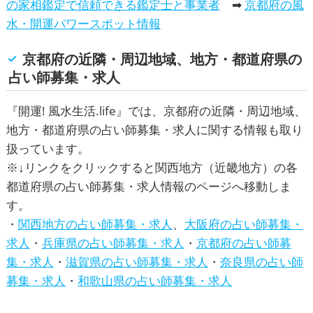
の家相鑑定で信頼できる鑑定士と事業者
➡
京都府の風
水・開運パワースポット情報
京都府の近隣・周辺地域、地方・都道府県の
占い師募集・求人
『
開運! 風水生活.life
』では、京都府の近隣・周辺地域、
地方・都道府県の占い師募集・求人に関する情報も取り
扱っています。
※↓リンクをクリックすると関西地方（近畿地方）の各
都道府県の占い師募集・求人情報のページへ移動しま
す。
・
関西地方の占い師募集・求人
、
大阪府の占い師募集・
求人
・
兵庫県の占い師募集・求人
・
京都府の占い師募
集・求人
・
滋賀県の占い師募集・求人
・
奈良県の占い師
募集・求人
・
和歌山県の占い師募集・求人