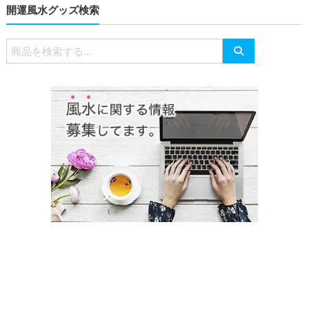
開運風水グッズ検索
検
索
対
象: