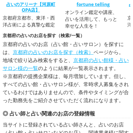
,
運・家族運アップ
占いのアリーナ【河原町
総合運・全体運ア
全体運アップ
fortune telling
京都府
運
OPA店】
ップ
京都府
ッ
オンライン鑑定や講座、
京都府京都市、東洋・西
京
占いを活用して、もっと
洋占術による真摯な鑑定
洋
幸せな人生を！
京都府の占いのお店を探す（検索/一覧）
京都府の占いのお店（占い館・占いサロン）を探すに
は、
京都府の占いのお店を探す（検索）
ページから。
地域で絞り込み検索をすると、
京都府の占い館様・占い
サロン様の一覧
のように結果が一覧表示されます。
※京都府の提携企業様は、毎月増加しています。但し、
すべての占い館・占いサロン様が、常時求人募集をされ
ているわけではありませんので、条件やタイミングが合
った勤務先をご紹介させていただく流れになります。
◎ 占い師と占い関連のお店の登録情報
当サイトに登録されている占い師さんと、占いのお店
（占い館・占いサロンなどのお店）、関連業者様に関す