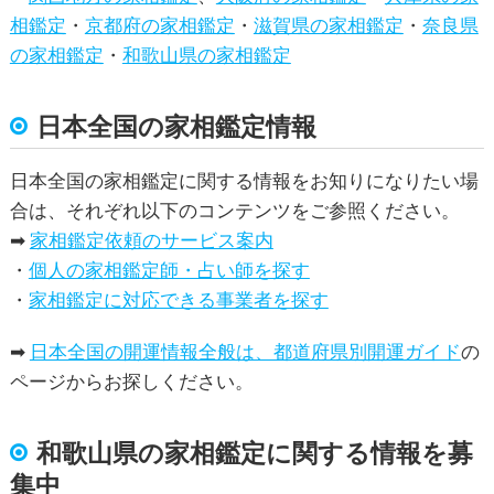
相鑑定
・
京都府の家相鑑定
・
滋賀県の家相鑑定
・
奈良県
の家相鑑定
・
和歌山県の家相鑑定
日本全国の家相鑑定情報
日本全国の家相鑑定に関する情報をお知りになりたい場
合は、それぞれ以下のコンテンツをご参照ください。
➡
家相鑑定依頼のサービス案内
・
個人の家相鑑定師・占い師を探す
・
家相鑑定に対応できる事業者を探す
➡
日本全国の開運情報全般は、都道府県別開運ガイド
の
ページからお探しください。
和歌山県
の家相鑑定に関する情報を募
集中