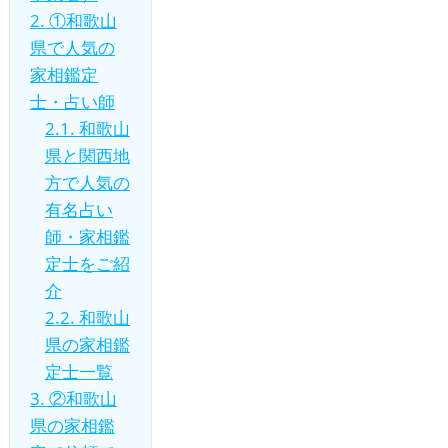
2.
①和歌山
県で人気の
家相鑑定
士・占い師
2.1.
和歌山
県と関西地
方で人気の
有名占い
師・家相鑑
定士をご紹
介
2.2.
和歌山
県の家相鑑
定士一覧
3.
②和歌山
県の家相鑑