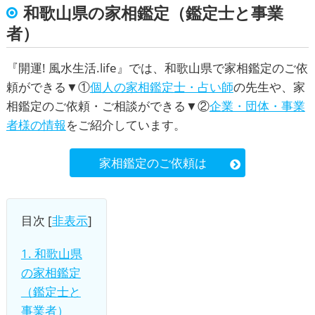
和歌山県の家相鑑定（鑑定士と事業
者）
『
開運! 風水生活.life
』では、和歌山県で家相鑑定のご依
頼ができる▼①
個人の家相鑑定士・占い師
の先生や、家
相鑑定のご依頼・ご相談ができる▼②
企業・団体・事業
者様の情報
をご紹介しています。
家相鑑定のご依頼は
目次
[
非表示
]
1.
和歌山県
の家相鑑定
（鑑定士と
事業者）