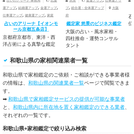
占いのアリーナ 事務局
恋愛
悠景
金運アップ
仕事運アッ
,
,
,
,
運アップ
結婚運アップ
金運アップ
プ
総合運・全体運アップ
大阪
,
,
仕事運アップ
健康運アップ
家庭
府
石
,
位
運・家族運アップ
占いのアリーナ【イオンモ
総合運・全体運ア
鑑定家 悠景のビジネス鑑定
ール京都五条店】
ップ
京都府
大阪の占い・風水家相・
京都府京都市、東洋・西
四柱推命・運勢コンサル
洋占術による真摯な鑑定
タント
和歌山県の家相関連業者一覧
和歌山県で家相鑑定のご依頼・ご相談ができる事業者様
の情報は、
和歌山県の関連業者一覧
ページで閲覧できま
す。
➡
和歌山県で家相鑑定サービスの提供が可能な事業者
と、
和歌山県内に所在地を置く家相鑑定のできる業者
、
それぞれの一覧です。
和歌山県+家相鑑定で絞り込み検索