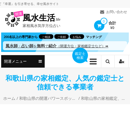
コ
運』を引き寄せる、
幸せ風水サイト
ン
お問い合わせ
開運
風水生活
テ
.life
0
合計
家相風水気学方位占い
ン
¥0
ツ
200名以上の専門家から
マッチング
ご相談
ご依頼
お悩み
へ
風水師
占い師
無料
紹介
・
を
で
（開運方位・家相鑑定士など）➡
ス
鑑定士
検索
キ
開運メニュー
ッ
プ
和歌山県の家相鑑定、人気の鑑定士と
信頼できる事業者
ホーム
/
和歌山県の開運パワースポットと風水・開運占い
/ 和歌山県の家相鑑定、人気の鑑定士と信頼できる事業者