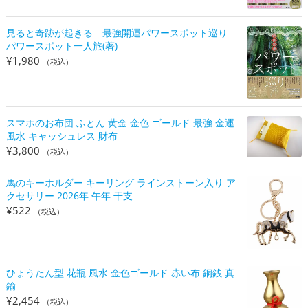
見ると奇跡が起きる 最強開運パワースポット巡り
パワースポット一人旅(著)
¥
1,980
（税込）
スマホのお布団 ふとん 黄金 金色 ゴールド 最強 金運
風水 キャッシュレス 財布
¥
3,800
（税込）
馬のキーホルダー キーリング ラインストーン入り ア
クセサリー 2026年 午年 干支
¥
522
（税込）
ひょうたん型 花瓶 風水 金色ゴールド 赤い布 銅銭 真
鍮
¥
2,454
（税込）