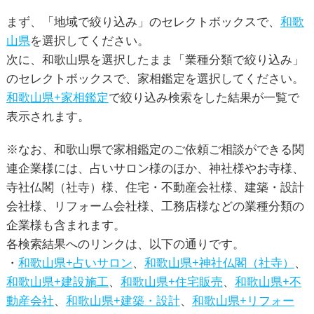
まず、「地域で絞り込み」のセレクトボックスで、
和歌
山県
を選択してください。
次に、和歌山県を選択したまま「業種分類で絞り込み」
のセレクトボックスで、家相鑑定を選択してください。
和歌山県+家相鑑定
で絞り込み検索をした結果が一覧で
表示されます。
※なお、和歌山県で家相鑑定のご依頼ご相談ができる関
連企業様には、占いサロン様のほか、神社様やお寺様、
寺社仏閣（社寺）様、住宅・不動産会社様、建築・設計
会社様、リフォーム会社様、工務店様などの業種分類の
企業様も含まれます。
各検索結果へのリンクは、以下の通りです。
・
和歌山県+占いサロン
、
和歌山県+神社仏閣（社寺）
、
和歌山県+建設施工
、
和歌山県+住宅販売
、
和歌山県+不
動産会社
、
和歌山県+建築・設計
、
和歌山県+リフォー