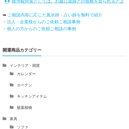
路沖殺対策としては、お庭に道路との垣根を造られるとよ
い
➡
ご相談内容に応じた風水師・占い師を無料で紹介
庭を広げると路沖殺（ろちゅうさつ）は防げますか？
・
法人・企業様からのご依頼ご相談事例
トイレ前室のドアの開け閉めについて
・
個人の方からのご依頼ご相談の事例
増築して家相の中心軸が変わると、鬼門の方角にあるトイ
レの位置はずれますか？
青澄杏樹 （アオスミアンジュ）先生からのご回答です。
開運商品カテゴリー
占い師さんは、幽霊を見たことがありますか？
家相風水の診断・鑑定料金や相場について
家相・風水の鑑定料金の相場が知りたい。
インテリア・雑貨
風水の流派について教えてください。
カレンダー
風水で個人の運勢を占う方法はありますか？
カーテン
風水師になるには、どんな勉強をすればいいですか？
キッチンアイテム
観葉植物
家具
ソファ