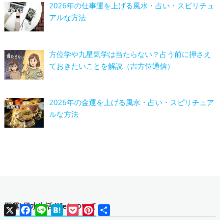
2026年の仕事運を上げる風水・占い・スピリチュ
アルな方法
方位学や九星気学は当たらない？占う前に押さえ
ておきたいことを解説（吉方位通信）
2026年の金運を上げる風水・占い・スピリチュア
ルな方法
開運! 風水生活.lifeについて
X
Facebook
Line
Hatena
Pocket
Pinterest
共
有