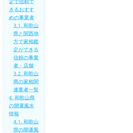
定で信頼で
きるおすす
めの事業者
3.1.
和歌山
県と関西地
方で家相鑑
定ができる
信頼の事業
者・店舗
3.2.
和歌山
県の家相関
連業者一覧
4.
和歌山県
の開運風水
情報
4.1.
和歌山
県の開運風