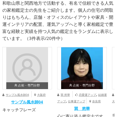
和歌山県と関西地方で活動する、有名で信頼できる人気
の家相鑑定士の先生をご紹介します。個人の住宅の間取
りはもちろん、店舗・オフィスのレイアウトや家具・開
運インテリアの配置、運気アップへと導く家相鑑定で豊
富な経験と実績を持つ人気の鑑定士をランダムに表示し
ています。
（3件表示/20件中）
占術・専門分野
占術・専門分野
,
サンプル風水師04
大阪府
巽 悠華
恋愛運アップ
結婚運
,
サンプル風水師04
アップ
仕事運アップ
奈良県
大
巽 悠華
キャッチフレーズ
当
心に寄り添う鑑定士です