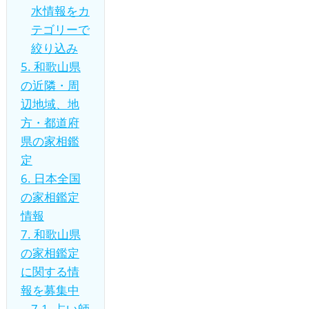
水情報をカ
テゴリーで
絞り込み
5.
和歌山県
の近隣・周
辺地域、地
方・都道府
県の家相鑑
定
6.
日本全国
の家相鑑定
情報
7.
和歌山県
の家相鑑定
に関する情
報を募集中
7.1.
占い師