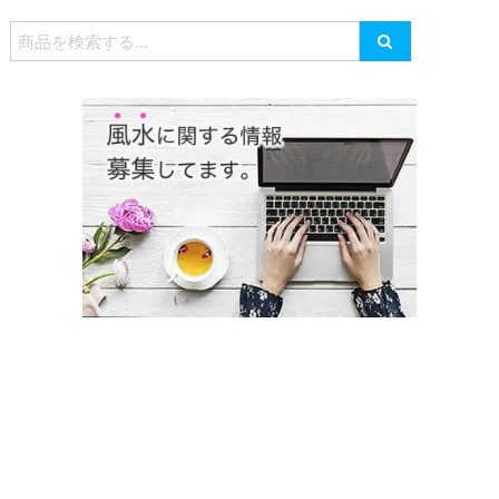
検
索
対
象: