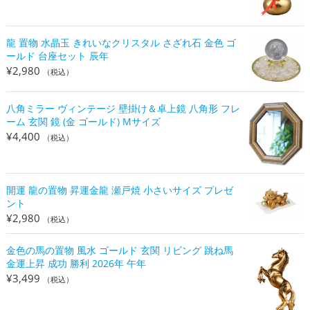
龍 置物 水晶玉 きれいなクリスタル さざれ石 金色 ゴ
ールド 台座セット 辰年
¥
2,980
（税込）
八角ミラー ヴィンテージ 壁掛け＆卓上鏡 八角形 フレ
ーム 玄関 鏡 (金 ゴールド) Mサイズ
¥
4,400
（税込）
開運 龍の置物 昇運金龍 瀬戸焼 小さいサイズ プレゼ
ント
¥
2,980
（税込）
金色の馬の置物 風水 ゴールド 玄関 リビング 跳ね馬
金運上昇 成功 勝利 2026年 午年
¥
3,499
（税込）