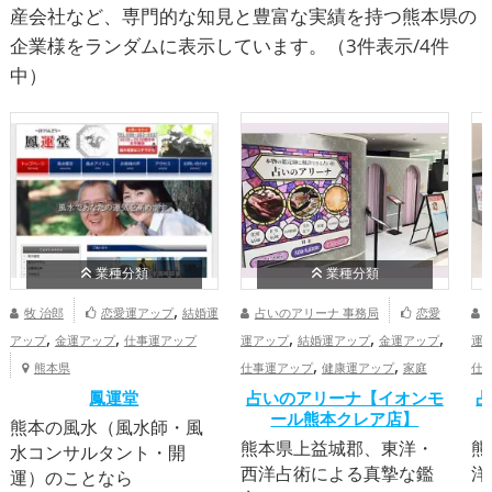
産会社など、専門的な知見と豊富な実績を持つ熊本県の
企業様をランダムに表示しています。
（3件表示/4件
中）
業種分類
業種分類
,
牧 治郎
恋愛運アップ
結婚運
占いのアリーナ 事務局
恋愛
,
,
,
,
,
アップ
金運アップ
仕事運アップ
運アップ
結婚運アップ
金運アップ
運
,
,
熊本県
仕事運アップ
健康運アップ
家庭
仕
,
鳳運堂
運・家族運アップ
占いのアリーナ【イオンモ
総合運・全体運ア
運
占
ール熊本クレア店】
ップ
熊本県
ッ
熊本の風水（風水師・風
熊本県上益城郡、東洋・
熊
水コンサルタント・開
西洋占術による真摯な鑑
洋
運）のことなら