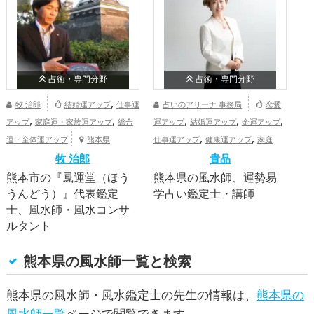
占術・専門分野
占術・専門分野
,
牧 治郎
結婚運アップ
仕事運
占いのアリーナ 事務局
恋愛
,
,
,
,
,
アップ
家庭運・家族運アップ
総合
運アップ
結婚運アップ
金運アップ
ア
,
,
運・全体運アップ
熊本県
仕事運アップ
健康運アップ
家庭
運
牧 治郎
運・家族運アップ
貴晶
熊本県
熊本市の『鳳運堂（ほう
熊本県の風水師、運勢易
熊
うんどう）』代表鑑定
学占い鑑定士・講師
う
士、風水師・風水コンサ
士
ルタント
ル
熊本県の風水師一覧と検索
熊本県の風水師・風水鑑定士の先生の情報は、
熊本県の
風水師一覧
ページで閲覧できます。