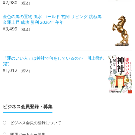
¥
2,980
（税込）
金色の馬の置物 風水 ゴールド 玄関 リビング 跳ね馬
金運上昇 成功 勝利 2026年 午年
¥
3,499
（税込）
「運のいい人」は神社で何をしているのか 川上徹也
(著)
¥
1,012
（税込）
ビジネス会員登録・募集
ビジネス会員の登録について
開運パートナー募集