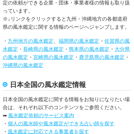
定
の依頼ができる企業・団体・事業者様の情報も取り扱
っています。
※↓リンクをクリックすると九州・沖縄地方の各都道府
県の風水鑑定に関する情報のページへジャンプします。
・
九州地方の風水鑑定
、
福岡県の風水鑑定
・
佐賀県の風
水鑑定
・
長崎県の風水鑑定
・
熊本県の風水鑑定
・
大分県
の風水鑑定
・
宮崎県の風水鑑定
・
鹿児島県の風水鑑定
・
沖縄県の風水鑑定
日本全国の風水鑑定情報
日本全国の風水鑑定に関する情報をお知りになりたい場
合は、それぞれ以下のコンテンツをご参照ください。
➡
風水鑑定依頼のサービス案内
・
個人の風水師や風水鑑定ができる占い師を探す
・
風水鑑定に対応できる事業者を探す