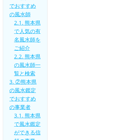
でおすすめ
の風水師
2.1.
熊本県
で人気の有
名風水師を
ご紹介
2.2.
熊本県
の風水師一
覧と検索
3.
②熊本県
の風水鑑定
でおすすめ
の事業者
3.1.
熊本県
で風水鑑定
ができる信