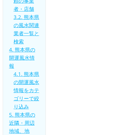
頼の事業
者・店舗
3.2.
熊本県
の風水関連
業者一覧と
検索
4.
熊本県の
開運風水情
報
4.1.
熊本県
の開運風水
情報をカテ
ゴリーで絞
り込み
5.
熊本県の
近隣・周辺
地域、地