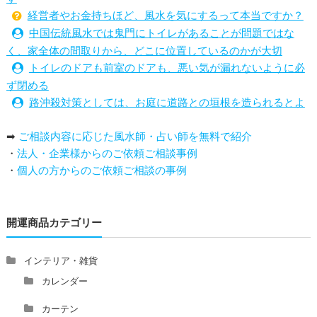
経営者やお金持ちほど、風水を気にするって本当ですか？
中国伝統風水では鬼門にトイレがあることが問題ではな
く、家全体の間取りから、どこに位置しているのかが大切
トイレのドアも前室のドアも、悪い気が漏れないように必
ず閉める
路沖殺対策としては、お庭に道路との垣根を造られるとよ
い
➡
ご相談内容に応じた風水師・占い師を無料で紹介
庭を広げると路沖殺（ろちゅうさつ）は防げますか？
・
法人・企業様からのご依頼ご相談事例
トイレ前室のドアの開け閉めについて
・
個人の方からのご依頼ご相談の事例
増築して家相の中心軸が変わると、鬼門の方角にあるトイ
レの位置はずれますか？
青澄杏樹 （アオスミアンジュ）先生からのご回答です。
開運商品カテゴリー
占い師さんは、幽霊を見たことがありますか？
家相風水の診断・鑑定料金や相場について
家相・風水の鑑定料金の相場が知りたい。
インテリア・雑貨
風水の流派について教えてください。
カレンダー
風水で個人の運勢を占う方法はありますか？
カーテン
風水師になるには、どんな勉強をすればいいですか？