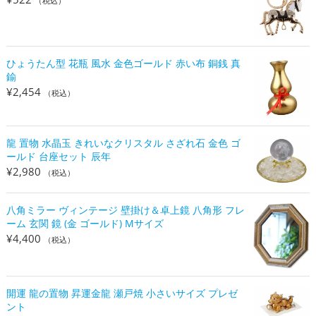
（税込）
ひょうたん型 花瓶 風水 金色ゴールド 赤い布 銅銭 真
鍮
¥
2,454
（税込）
龍 置物 水晶玉 きれいなクリスタル さざれ石 金色 ゴ
ールド 台座セット 辰年
¥
2,980
（税込）
八角ミラー ヴィンテージ 壁掛け＆卓上鏡 八角形 フレ
ーム 玄関 鏡 (金 ゴールド) Mサイズ
¥
4,400
（税込）
開運 龍の置物 昇運金龍 瀬戸焼 小さいサイズ プレゼ
ント