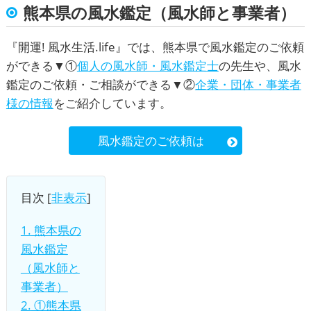
熊本県の風水鑑定（風水師と事業者）
『
開運! 風水生活.life
』では、熊本県で風水鑑定のご依頼
ができる▼①
個人の風水師・風水鑑定士
の先生や、風水
鑑定のご依頼・ご相談ができる▼②
企業・団体・事業者
様の情報
をご紹介しています。
風水鑑定のご依頼は
目次
[
非表示
]
1.
熊本県の
風水鑑定
（風水師と
事業者）
2.
①熊本県