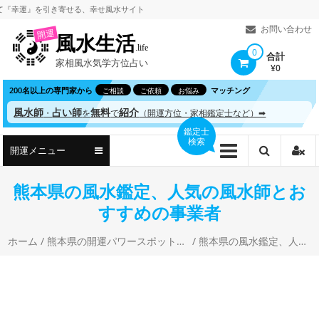
コ
運』を引き寄せる、
幸せ風水サイト
ン
お問い合わせ
開運
風水生活
テ
.life
0
合計
家相風水気学方位占い
ン
¥0
ツ
200名以上の専門家から
マッチング
ご相談
ご依頼
お悩み
へ
風水師
占い師
無料
紹介
・
を
で
（開運方位・家相鑑定士など）➡
ス
鑑定士
検索
キ
開運メニュー
ッ
プ
熊本県の風水鑑定、人気の風水師とお
すすめの事業者
ホーム
/
熊本県の開運パワースポットと風水・開運占い
/ 熊本県の風水鑑定、人気の風水師とおすすめの事業者