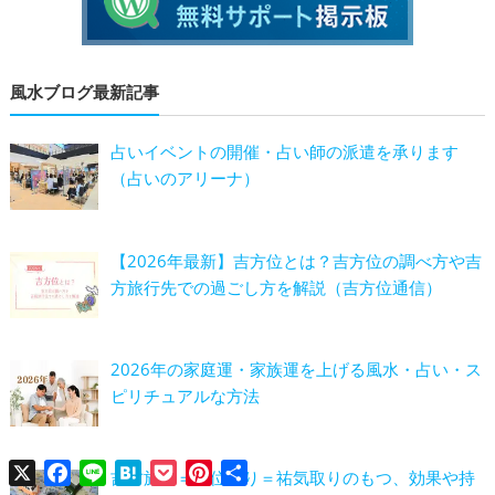
風水ブログ最新記事
占いイベントの開催・占い師の派遣を承ります
（占いのアリーナ）
【2026年最新】吉方位とは？吉方位の調べ方や吉
方旅行先での過ごし方を解説（吉方位通信）
2026年の家庭運・家族運を上げる風水・占い・ス
ピリチュアルな方法
X
Facebook
Line
Hatena
Pocket
Pinterest
共
吉方旅行＝方位取り＝祐気取りのもつ、効果や持
有