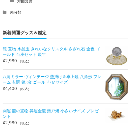
対面受講
未分類
新着開運グッズ＆鑑定
龍 置物 水晶玉 きれいなクリスタル さざれ石 金色 ゴ
ールド 台座セット 辰年
¥
2,980
（税込）
八角ミラー ヴィンテージ 壁掛け＆卓上鏡 八角形 フレ
ーム 玄関 鏡 (金 ゴールド) Mサイズ
¥
4,400
（税込）
開運 龍の置物 昇運金龍 瀬戸焼 小さいサイズ プレゼ
ント
¥
2,980
（税込）