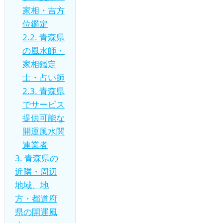
家相・吉方
位鑑定
2.2.
青森県
の風水師・
家相鑑定
士・占い師
2.3.
青森県
でサービス
提供可能な
開運風水関
連業者
3.
青森県の
近隣・周辺
地域、地
方・都道府
県の開運風