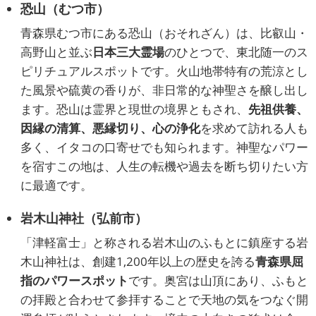
恐山（むつ市）
青森県むつ市にある恐山（おそれざん）は、比叡山・
高野山と並ぶ
日本三大霊場
のひとつで、東北随一のス
ピリチュアルスポットです。火山地帯特有の荒涼とし
た風景や硫黄の香りが、非日常的な神聖さを醸し出し
ます。恐山は霊界と現世の境界ともされ、
先祖供養、
因縁の清算、悪縁切り、心の浄化
を求めて訪れる人も
多く、イタコの口寄せでも知られます。神聖なパワー
を宿すこの地は、人生の転機や過去を断ち切りたい方
に最適です。
岩木山神社（弘前市）
「津軽富士」と称される岩木山のふもとに鎮座する岩
木山神社は、創建1,200年以上の歴史を誇る
青森県屈
指のパワースポット
です。奥宮は山頂にあり、ふもと
の拝殿と合わせて参拝することで天地の気をつなぐ開