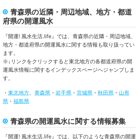
青森県の近隣・周辺地域、地方・都道
府県の開運風水
『
開運! 風水生活.life
』では、青森県の近隣・周辺地域、
地方・都道府県の
開運風水
に関する情報も取り扱ってい
ます。
※↓リンクをクリックすると東北地方の各都道府県の
開
運風水
情報に関するインデックスページへジャンプしま
す。
・
東北地方
、
青森県
・
岩手県
・
宮城県
・
秋田県
・
山形
県
・
福島県
青森県の開運風水に関する情報募集
『
開運! 風水生活.life
』では、以下のような青森県の
開運