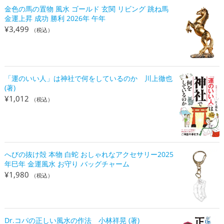
金色の馬の置物 風水 ゴールド 玄関 リビング 跳ね馬
金運上昇 成功 勝利 2026年 午年
¥
3,499
（税込）
「運のいい人」は神社で何をしているのか 川上徹也
(著)
¥
1,012
（税込）
へびの抜け殻 本物 白蛇 おしゃれなアクセサリー2025
年巳年 金運風水 お守り バッグチャーム
¥
1,980
（税込）
Dr.コパの正しい風水の作法 小林祥晃 (著)