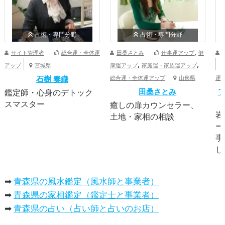
占術・専門分野
占術・専門分野
,
サイト管理者
総合運・全体運
田桑さとみ
仕事運アップ
健
,
,
アップ
宮城県
康運アップ
家庭運・家族運アップ
石樹 奏織
総合運・全体運アップ
山形県
運
田桑さとみ
体
鑑定師・心身のデトック
スマスター
癒しの扉カウンセラー、
岩
土地・家相の相談
ー
事
し
➡
青森県の風水鑑定（風水師と事業者）
➡
青森県の家相鑑定（鑑定士と事業者）
➡
青森県の占い（占い師と占いのお店）