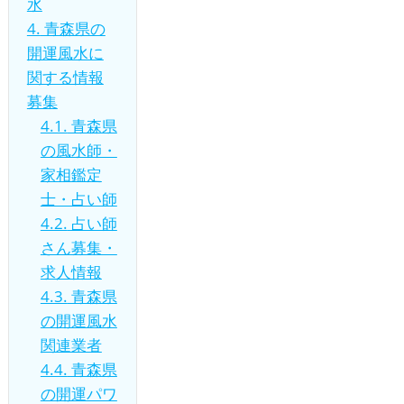
水
4.
青森県の
開運風水に
関する情報
募集
4.1.
青森県
の風水師・
家相鑑定
士・占い師
4.2.
占い師
さん募集・
求人情報
4.3.
青森県
の開運風水
関連業者
4.4.
青森県
の開運パワ