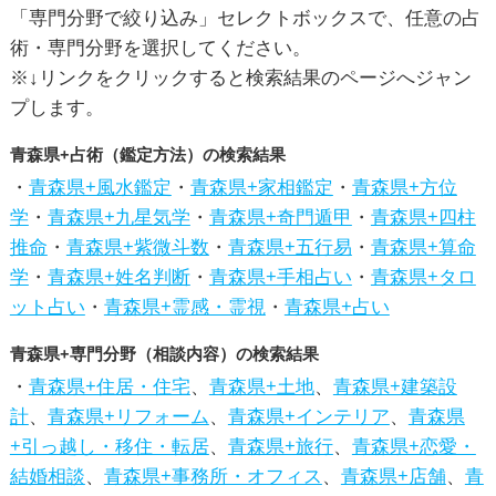
「専門分野で絞り込み」セレクトボックスで、任意の占
術・専門分野を選択してください。
※↓リンクをクリックすると検索結果のページへジャン
プします。
青森県+占術（鑑定方法）の検索結果
・
青森県+風水鑑定
・
青森県+家相鑑定
・
青森県+方位
学
・
青森県+九星気学
・
青森県+奇門遁甲
・
青森県+四柱
推命
・
青森県+紫微斗数
・
青森県+五行易
・
青森県+算命
学
・
青森県+姓名判断
・
青森県+手相占い
・
青森県+タロ
ット占い
・
青森県+霊感・霊視
・
青森県+占い
青森県+専門分野（相談内容）の検索結果
・
青森県+住居・住宅
、
青森県+土地
、
青森県+建築設
計
、
青森県+リフォーム
、
青森県+インテリア
、
青森県
+引っ越し・移住・転居
、
青森県+旅行
、
青森県+恋愛・
結婚相談
、
青森県+事務所・オフィス
、
青森県+店舗
、
青