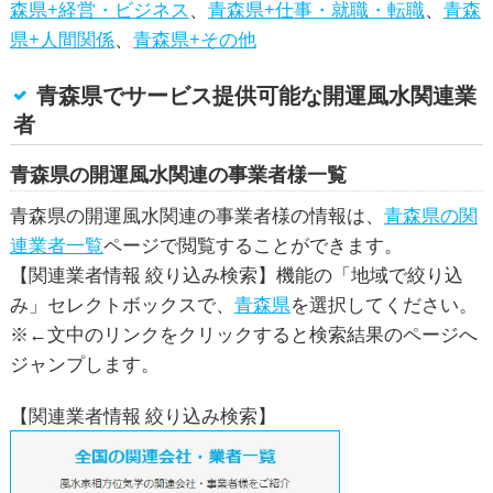
森県+経営・ビジネス
、
青森県+仕事・就職・転職
、
青森
県+人間関係
、
青森県+その他
青森県でサービス提供可能な開運風水関連業
者
青森県の
開運風水
関連の事業者様一覧
青森県の
開運風水
関連の事業者様の情報は、
青森県の関
連業者一覧
ページで閲覧することができます。
【関連業者情報 絞り込み検索】機能の「地域で絞り込
み」セレクトボックスで、
青森県
を選択してください。
※←文中のリンクをクリックすると検索結果のページへ
ジャンプします。
【関連業者情報 絞り込み検索】