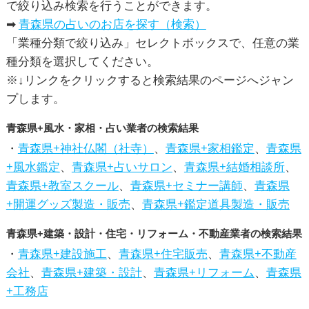
で絞り込み検索を行うことができます。
➡
青森県の占いのお店を探す（検索）
「業種分類で絞り込み」セレクトボックスで、任意の業
種分類を選択してください。
※↓リンクをクリックすると検索結果のページへジャン
プします。
青森県+風水・家相・占い業者の検索結果
・
青森県+神社仏閣（社寺）
、
青森県+家相鑑定
、
青森県
+風水鑑定
、
青森県+占いサロン
、
青森県+結婚相談所
、
青森県+教室スクール
、
青森県+セミナー講師
、
青森県
+開運グッズ製造・販売
、
青森県+鑑定道具製造・販売
青森県+建築・設計・住宅・リフォーム・不動産業者の検索結果
・
青森県+建設施工
、
青森県+住宅販売
、
青森県+不動産
会社
、
青森県+建築・設計
、
青森県+リフォーム
、
青森県
+工務店