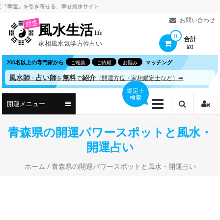
コ
運』を引き寄せる、
幸せ風水サイト
ン
お問い合わせ
開運
風水生活
テ
.life
0
合計
家相風水気学方位占い
ン
¥0
ツ
200名以上の専門家から
マッチング
ご相談
ご依頼
お悩み
へ
風水師
占い師
無料
紹介
・
を
で
（開運方位・家相鑑定士など）➡
ス
鑑定士
検索
キ
開運メニュー
ッ
プ
青森県の開運パワースポットと風水・
開運占い
ホーム
/ 青森県の開運パワースポットと風水・開運占い