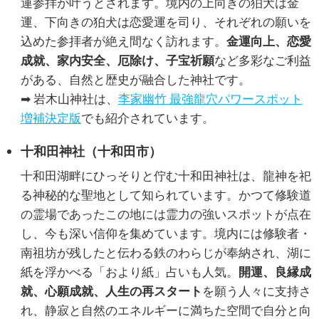
運参拝が叶うとされます。境内の上向きの狛犬は金
運、下向きの狛犬は恋愛運を司り、それぞれの願いを
込めた参拝者が絶え間なく訪れます。
金運向上、恋愛
成就、家内安全、厄除け、子宝祈願
など多彩なご利益
がある、自然と歴史が融合した神社です。
➡ 岩木山神社は、
李家幽竹 最強龍穴パワースポット
増補決定版
でも紹介されています。
十和田神社（十和田市）
十和田湖畔にひっそりと佇む十和田神社は、龍神を祀
る神秘的な聖地として知られています。かつて修験道
の霊場であったこの地には霊力の強いスポットが点在
し、今も深い信仰を集めています。境内には修験者・
南祖坊が残したと伝わる鉄のわらじが奉納され、湖に
紙を浮かべる「おより紙」占いも人気。
開運、良縁成
就、心願成就、人生の再スタート
を願う人々に支持さ
れ、静寂と自然のエネルギーに満ちた空間で自分と向