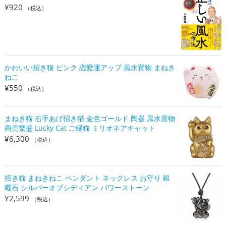
¥
920
（税込）
かわいい招き猫 ピンク 恋愛運アップ 風水置物 まねき
ねこ
¥
550
（税込）
まねき猫 右手あげ招き猫 金色ゴールド 陶器 風水置物
商売繁盛 Lucky Cat ご縁猫 ミリオネアキャット
¥
6,300
（税込）
招き猫 まねきねこ ペンダント ネックレス お守り 銀
曜石 シルバーオブシディアン パワーストーン
¥
2,599
（税込）