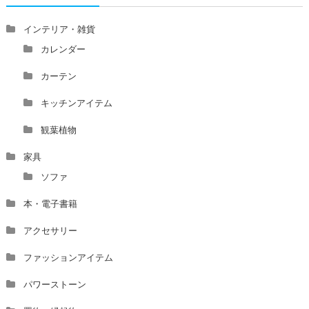
家相風水の診断・鑑定料金や相場について
家相・風水の鑑定料金の相場が知りたい。
インテリア・雑貨
風水の流派について教えてください。
カレンダー
風水で個人の運勢を占う方法はありますか？
カーテン
風水師になるには、どんな勉強をすればいいですか？
キッチンアイテム
観葉植物
家具
ソファ
本・電子書籍
アクセサリー
ファッションアイテム
パワーストーン