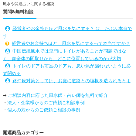
風水や開運占いに関する相談
質問&無料相談
経営者やお金持ちほど風水を気にする？ は、たぶん本当で
す
経営者やお金持ちほど、風水を気にするって本当ですか？
中国伝統風水では鬼門にトイレがあることが問題ではな
く、家全体の間取りから、どこに位置しているのかが大切
トイレのドアも前室のドアも、悪い気が漏れないように必
ず閉める
路沖殺対策としては、お庭に道路との垣根を造られるとよ
い
➡
ご相談内容に応じた風水師・占い師を無料で紹介
庭を広げると路沖殺（ろちゅうさつ）は防げますか？
・
法人・企業様からのご依頼ご相談事例
トイレ前室のドアの開け閉めについて
・
個人の方からのご依頼ご相談の事例
増築して家相の中心軸が変わると、鬼門の方角にあるトイ
レの位置はずれますか？
青澄杏樹 （アオスミアンジュ）先生からのご回答です。
開運商品カテゴリー
占い師さんは、幽霊を見たことがありますか？