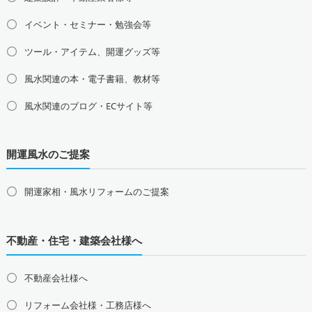
東京都の占い師募集・求人
神奈川県の占い師募集・求人
イベント・セミナー・勉強会等
埼玉県の占い師募集・求人
千葉県の占い師募集・求人
茨城県の占い師募集・求人
栃木県の占い師募集・求人
ツール・アイテム、開運グッズ等
群馬県の占い師募集・求人
風水関連の本・電子書籍、教材等
甲信越地方の占い師募集・求人
風水関連のブログ・ECサイト等
山梨県の占い師募集・求人
新潟県の占い師募集・求人
長野県の占い師募集・求人
開運風水のご提案
東海地方の占い師募集・求人
愛知県の占い師募集・求人
岐阜県の占い師募集・求人
三重県の占い師募集・求人
静岡県の占い師募集・求人
開運家相・風水リフォームのご提案
北陸地方の占い師募集・求人
富山県の占い師募集・求人
石川県の占い師募集・求人
不動産・住宅・建築会社様へ
福井県の占い師募集・求人
不動産会社様へ
関西地方の占い師募集・求人
大阪府の占い師募集・求人
兵庫県の占い師募集・求人
リフォーム会社様・工務店様へ