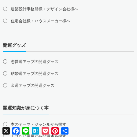
京都府の占い師募集・求人
滋賀県の占い師募集・求人
建築設計事務所様・デザイン会社様へ
奈良県の占い師募集・求人
和歌山県の占い師募集・求人
住宅会社様・ハウスメーカー様へ
中国地方の占い師募集・求人
島根県の占い師募集・求人
鳥取県の占い師募集・求人
岡山県の占い師募集・求人
広島県の占い師募集・求人
開運グッズ
山口県の占い師募集・求人
四国地方の占い師募集・求人
恋愛運アップの開運グッズ
徳島県の占い師募集・求人
香川県の占い師募集・求人
結婚運アップの開運グッズ
愛媛県の占い師募集・求人
高知県の占い師募集・求人
金運アップの開運グッズ
九州地方の占い師募集・求人
福岡県の占い師募集・求人
佐賀県の占い師募集・求人
仕事運アップの開運グッズ
長崎県の占い師募集・求人
熊本県の占い師募集・求人
開運知識が身につく本
健康運アップの開運グッズ
大分県の占い師募集・求人
宮崎県の占い師募集・求人
鹿児島県の占い師募集・求人
沖縄県の占い師募集・求人
家庭運・家族運アップの開運グッズ
本のテーマ・ジャンルから探す
X
Facebook
Line
Hatena
Pocket
Pinterest
共
総合運・全体運アップの開運グッズ
有
上げたい運気から開運本を探す