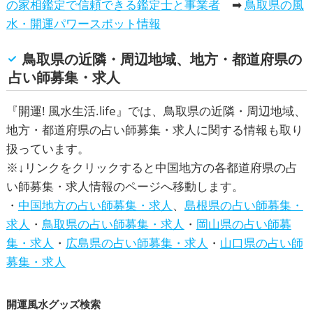
の家相鑑定で信頼できる鑑定士と事業者
➡
鳥取県の風
水・開運パワースポット情報
鳥取県の近隣・周辺地域、地方・都道府県の
占い師募集・求人
『
開運! 風水生活.life
』では、鳥取県の近隣・周辺地域、
地方・都道府県の占い師募集・求人に関する情報も取り
扱っています。
※↓リンクをクリックすると中国地方の各都道府県の占
い師募集・求人情報のページへ移動します。
・
中国地方の占い師募集・求人
、
島根県の占い師募集・
求人
・
鳥取県の占い師募集・求人
・
岡山県の占い師募
集・求人
・
広島県の占い師募集・求人
・
山口県の占い師
募集・求人
開運風水グッズ検索