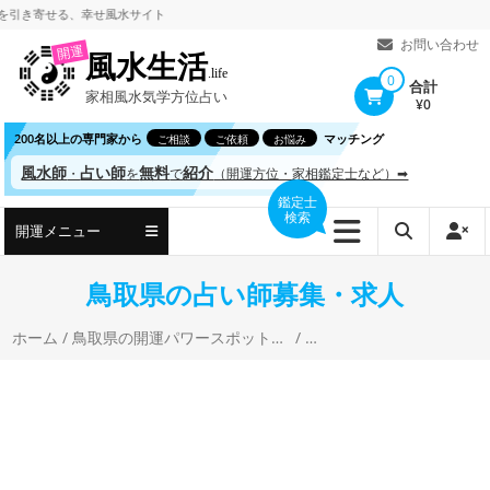
コ
寄せる、
幸せ風水サイト
ン
お問い合わせ
開運
風水生活
テ
.life
0
合計
家相風水気学方位占い
ン
¥0
ツ
200名以上の専門家から
マッチング
ご相談
ご依頼
お悩み
へ
風水師
占い師
無料
紹介
・
を
で
（開運方位・家相鑑定士など）➡
ス
鑑定士
検索
キ
開運メニュー
ッ
プ
鳥取県の占い師募集・求人
ホーム
/
鳥取県の開運パワースポットと風水・開運占い
/