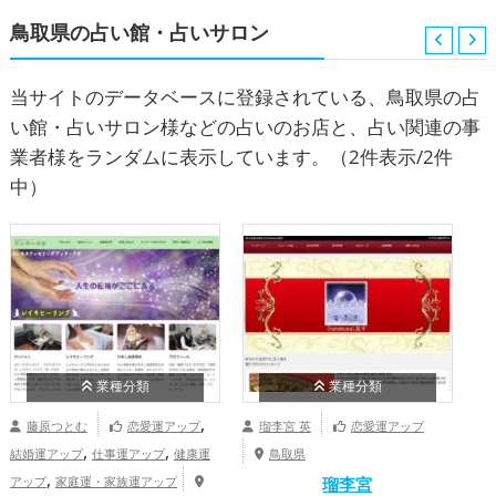
鳥取県の占い館・占いサロン
当サイトのデータベースに登録されている、鳥取県の占
い館・占いサロン様などの占いのお店と、占い関連の事
業者様をランダムに表示しています。
（2件表示/2件
中）
業種分類
業種分類
,
藤原つとむ
恋愛運アップ
瑠李宮 英
恋愛運アップ
,
,
結婚運アップ
仕事運アップ
健康運
鳥取県
結
,
アップ
家庭運・家族運アップ
瑠李宮
ア