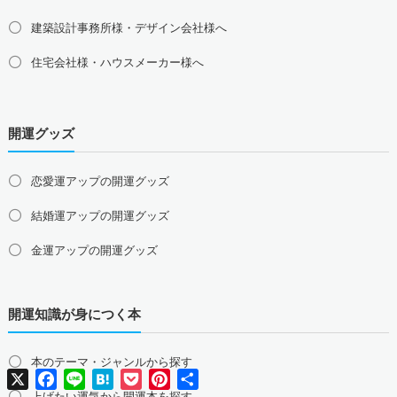
京都府の占い師募集・求人
滋賀県の占い師募集・求人
建築設計事務所様・デザイン会社様へ
奈良県の占い師募集・求人
和歌山県の占い師募集・求人
住宅会社様・ハウスメーカー様へ
中国地方の占い師募集・求人
島根県の占い師募集・求人
鳥取県の占い師募集・求人
岡山県の占い師募集・求人
広島県の占い師募集・求人
開運グッズ
山口県の占い師募集・求人
四国地方の占い師募集・求人
恋愛運アップの開運グッズ
徳島県の占い師募集・求人
香川県の占い師募集・求人
結婚運アップの開運グッズ
愛媛県の占い師募集・求人
高知県の占い師募集・求人
金運アップの開運グッズ
九州地方の占い師募集・求人
福岡県の占い師募集・求人
佐賀県の占い師募集・求人
仕事運アップの開運グッズ
長崎県の占い師募集・求人
熊本県の占い師募集・求人
開運知識が身につく本
健康運アップの開運グッズ
大分県の占い師募集・求人
宮崎県の占い師募集・求人
鹿児島県の占い師募集・求人
沖縄県の占い師募集・求人
家庭運・家族運アップの開運グッズ
本のテーマ・ジャンルから探す
X
Facebook
Line
Hatena
Pocket
Pinterest
共
総合運・全体運アップの開運グッズ
有
上げたい運気から開運本を探す