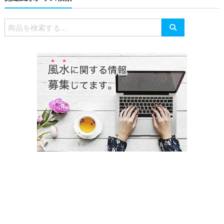
検
索
対
象: