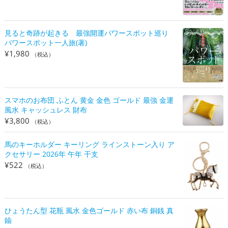
見ると奇跡が起きる 最強開運パワースポット巡り
パワースポット一人旅(著)
¥
1,980
（税込）
スマホのお布団 ふとん 黄金 金色 ゴールド 最強 金運
風水 キャッシュレス 財布
¥
3,800
（税込）
馬のキーホルダー キーリング ラインストーン入り ア
クセサリー 2026年 午年 干支
¥
522
（税込）
ひょうたん型 花瓶 風水 金色ゴールド 赤い布 銅銭 真
鍮