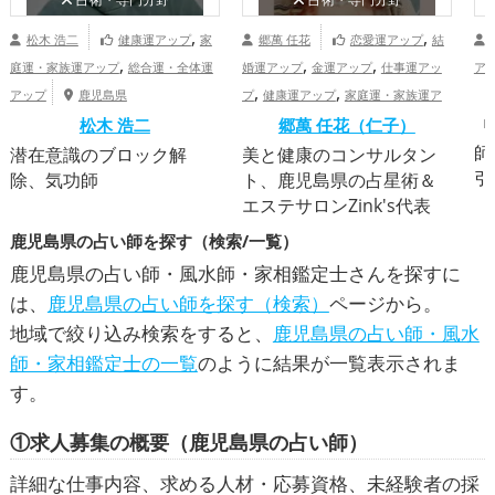
,
,
松木 浩二
健康運アップ
家
郷萬 任花
恋愛運アップ
結
,
,
,
庭運・家族運アップ
総合運・全体運
婚運アップ
金運アップ
仕事運アッ
ア
,
,
アップ
鹿児島県
プ
健康運アップ
家庭運・家族運ア
,
松木 浩二
ップ
総合運・全体運アップ
郷萬 任花（仁子）
鹿
「
師
児島県
潜在意識のブロック解
美と健康のコンサルタン
引
除、気功師
ト、鹿児島県の占星術＆
エステサロンZink's代表
鹿児島県の占い師を探す（検索/一覧）
鹿児島県の占い師・風水師・家相鑑定士さんを探すに
は、
鹿児島県の占い師を探す（検索）
ページから。
地域で絞り込み検索をすると、
鹿児島県の占い師・風水
師・家相鑑定士の一覧
のように結果が一覧表示されま
す。
①求人募集の概要（鹿児島県の占い師）
詳細な仕事内容、求める人材・応募資格、未経験者の採