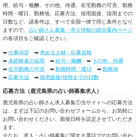
用、給与・報酬、その他、待遇、在宅勤務の可否、勤務
時間・曜日、勤務地、応募方法、採用面接、採用までの
日数など、諸条件は、すべて全国一律で同じ条件となり
ますので、
占い師さん募集・求人情報の総合案内ページ
の各項目をご確認ください。
➡
仕事内容
➡
求める人材・応募資格
➡
未経験者の採用
➡
給与・報酬
➡
その他、待遇
➡
在宅勤務の可否
➡
勤務時間・曜日
➡
勤務地
➡
応募方法
➡
採用面接/採用までの日数
応募方法（鹿児島県の占い師募集求人）
鹿児島県の占い師さん求人募集①当サイトへの応募方法
は、まずは下記のお問い合わせフォームから、お気軽に
お問い合わせください。面接日時を設定させていただき
ます。
※なお、求人・占い師募集に関する電話でのお問い合わ