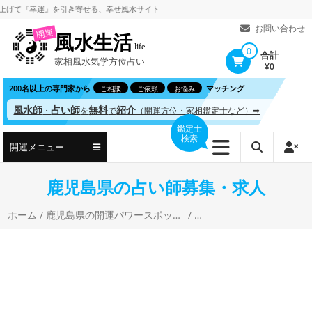
コ
『幸運』を引き寄せる、
幸せ風水サイト
ン
お問い合わせ
開運
風水生活
テ
.life
0
合計
家相風水気学方位占い
ン
¥0
ツ
200名以上の専門家から
マッチング
ご相談
ご依頼
お悩み
へ
風水師
占い師
無料
紹介
・
を
で
（開運方位・家相鑑定士など）➡
ス
鑑定士
検索
キ
開運メニュー
ッ
プ
鹿児島県の占い師募集・求人
ホーム
/
鹿児島県の開運パワースポットと風水・開運占い
/