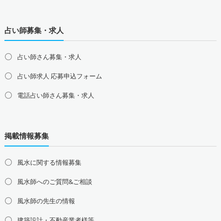
占い師募集・求人
占い師さん募集・求人
占い師求人 応募申込フォーム
電話占い師さん募集・求人
北海道の占い師募集・求人
道北の占い師募集・求人
道央の占い師募集・求人
掲載情報募集
道東の占い師募集・求人
道南の占い師募集・求人
東北地方の占い師募集・求人
風水に関する情報募集
青森県の占い師募集・求人
岩手県の占い師募集・求人
風水師へのご質問&ご相談
宮城県の占い師募集・求人
秋田県の占い師募集・求人
山形県の占い師募集・求人
福島県の占い師募集・求人
風水師の先生の情報
関東地方の占い師募集・求人
建築設計・不動産業者様等