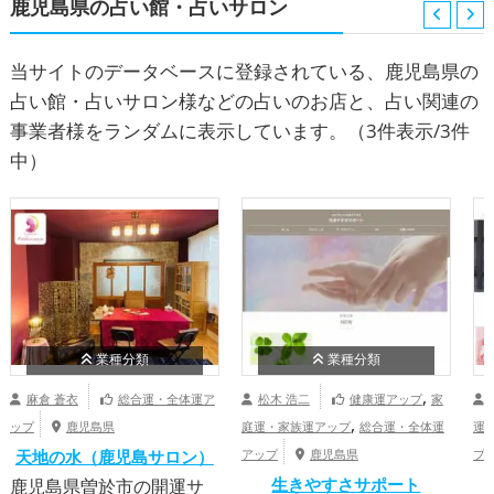
鹿児島県の占い館・占いサロン
当サイトのデータベースに登録されている、鹿児島県の
占い館・占いサロン様などの占いのお店と、占い関連の
事業者様をランダムに表示しています。
（3件表示/3件
中）
業種分類
業種分類
,
麻倉 蒼衣
総合運・全体運ア
松木 浩二
健康運アップ
家
,
ップ
鹿児島県
庭運・家族運アップ
総合運・全体運
運
,
天地の水（鹿児島サロン）
アップ
鹿児島県
プ
生きやすさサポート
全
鹿児島県曽於市の開運サ