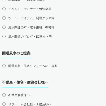
東京都の占い師募集・求人
神奈川県の占い師募集・求人
イベント・セミナー・勉強会等
埼玉県の占い師募集・求人
千葉県の占い師募集・求人
茨城県の占い師募集・求人
栃木県の占い師募集・求人
ツール・アイテム、開運グッズ等
群馬県の占い師募集・求人
風水関連の本・電子書籍、教材等
甲信越地方の占い師募集・求人
風水関連のブログ・ECサイト等
山梨県の占い師募集・求人
新潟県の占い師募集・求人
長野県の占い師募集・求人
開運風水のご提案
東海地方の占い師募集・求人
愛知県の占い師募集・求人
岐阜県の占い師募集・求人
三重県の占い師募集・求人
静岡県の占い師募集・求人
開運家相・風水リフォームのご提案
北陸地方の占い師募集・求人
富山県の占い師募集・求人
石川県の占い師募集・求人
不動産・住宅・建築会社様へ
福井県の占い師募集・求人
不動産会社様へ
関西地方の占い師募集・求人
大阪府の占い師募集・求人
兵庫県の占い師募集・求人
リフォーム会社様・工務店様へ