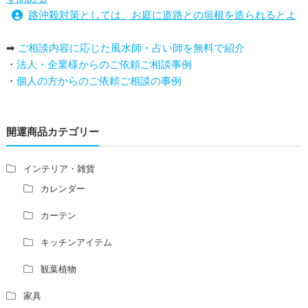
路沖殺対策としては、お庭に道路との垣根を造られるとよ
い
➡
ご相談内容に応じた風水師・占い師を無料で紹介
庭を広げると路沖殺（ろちゅうさつ）は防げますか？
・
法人・企業様からのご依頼ご相談事例
トイレ前室のドアの開け閉めについて
・
個人の方からのご依頼ご相談の事例
増築して家相の中心軸が変わると、鬼門の方角にあるトイ
レの位置はずれますか？
青澄杏樹 （アオスミアンジュ）先生からのご回答です。
開運商品カテゴリー
占い師さんは、幽霊を見たことがありますか？
家相風水の診断・鑑定料金や相場について
家相・風水の鑑定料金の相場が知りたい。
インテリア・雑貨
風水の流派について教えてください。
カレンダー
風水で個人の運勢を占う方法はありますか？
カーテン
風水師になるには、どんな勉強をすればいいですか？
キッチンアイテム
観葉植物
家具