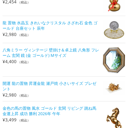
¥
2,454
（税込）
龍 置物 水晶玉 きれいなクリスタル さざれ石 金色 ゴ
ールド 台座セット 辰年
¥
2,980
（税込）
八角ミラー ヴィンテージ 壁掛け＆卓上鏡 八角形 フレ
ーム 玄関 鏡 (金 ゴールド) Mサイズ
¥
4,400
（税込）
開運 龍の置物 昇運金龍 瀬戸焼 小さいサイズ プレゼ
ント
¥
2,980
（税込）
金色の馬の置物 風水 ゴールド 玄関 リビング 跳ね馬
金運上昇 成功 勝利 2026年 午年
¥
3,499
（税込）