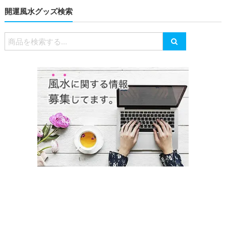
開運風水グッズ検索
検
索
対
象: