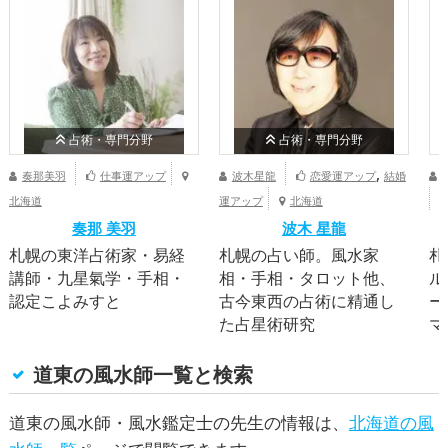
占術・専門分野
占術・専門分野
,
奏那美羽
仕事運アップ
波木星龍
恋愛運アップ
結婚
北海道
運アップ
北海道
奏那 美羽
波木 星龍
札幌の東洋占術家・易経
札幌の占い師。風水家
札
講師・九星氣学・手相・
相・手相・タロット他、
ル
認定こよみすと
古今東西の占術に精通し
ー
た占星術研究
マ
道東の風水師一覧と検索
道東の風水師・風水鑑定士の先生の情報は、
北海道の風