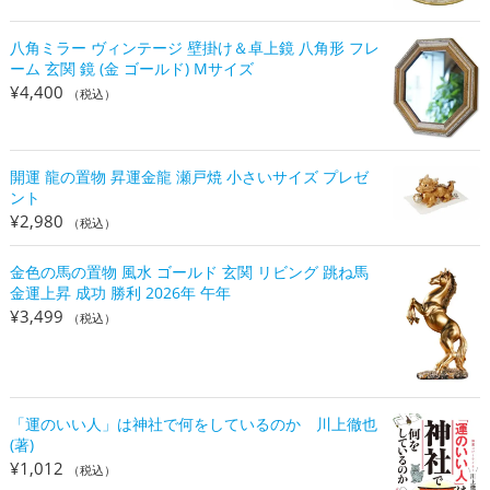
八角ミラー ヴィンテージ 壁掛け＆卓上鏡 八角形 フレ
ーム 玄関 鏡 (金 ゴールド) Mサイズ
¥
4,400
（税込）
開運 龍の置物 昇運金龍 瀬戸焼 小さいサイズ プレゼ
ント
¥
2,980
（税込）
金色の馬の置物 風水 ゴールド 玄関 リビング 跳ね馬
金運上昇 成功 勝利 2026年 午年
¥
3,499
（税込）
「運のいい人」は神社で何をしているのか 川上徹也
(著)
¥
1,012
（税込）