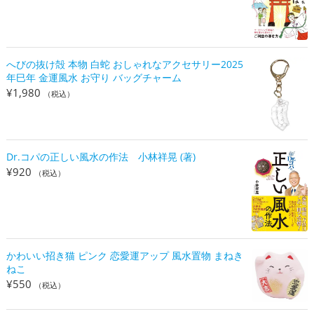
へびの抜け殻 本物 白蛇 おしゃれなアクセサリー2025
年巳年 金運風水 お守り バッグチャーム
¥
1,980
（税込）
Dr.コパの正しい風水の作法 小林祥晃 (著)
¥
920
（税込）
かわいい招き猫 ピンク 恋愛運アップ 風水置物 まねき
ねこ
¥
550
（税込）