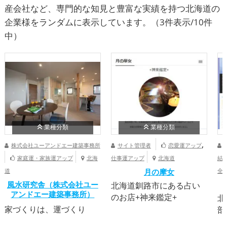
産会社など、専門的な知見と豊富な実績を持つ北海道の
企業様をランダムに表示しています。
（3件表示/10件
中）
業種分類
業種分類
,
株式会社ユーアンドエー建築事務所
サイト管理者
恋愛運アップ
家庭運・家族運アップ
北海
仕事運アップ
北海道
結
道
月の摩女
全
風水研究舎（株式会社ユー
北海道釧路市にある占い
アンドエー建築事務所）
のお店+神来鑑定+
北
家づくりは、運づくり
部