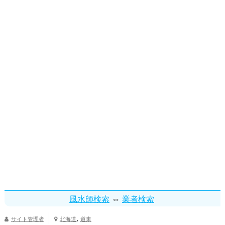
⇔
風水師検索
業者検索
,
サイト管理者
北海道
道東