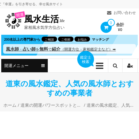
コ
運』を引き寄せる、
幸せ風水サイト
ン
お問い合わせ
開運
風水生活
テ
.life
0
合計
家相風水気学方位占い
ン
¥0
ツ
200名以上の専門家から
マッチング
ご相談
ご依頼
お悩み
へ
風水師
占い師
無料
紹介
・
を
で
（開運方位・家相鑑定士など）➡
ス
鑑定士
検索
キ
開運メニュー
ッ
プ
道東の風水鑑定、人気の風水師とおす
すめの事業者
ホーム
/
道東の開運パワースポットと風水・開運占い
/ 道東の風水鑑定、人気の風水師とおすすめの事業者