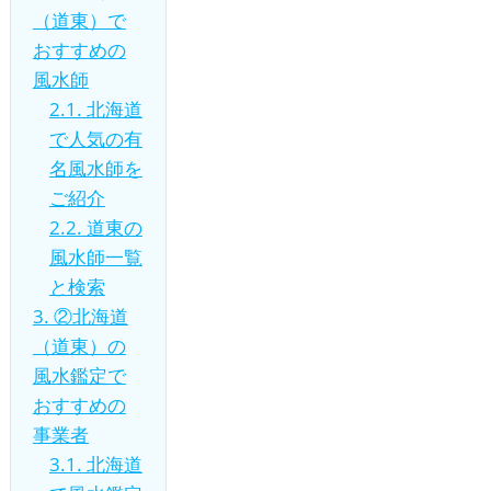
（道東）で
おすすめの
風水師
2.1.
北海道
で人気の有
名風水師を
ご紹介
2.2.
道東の
風水師一覧
と検索
3.
②北海道
（道東）の
風水鑑定で
おすすめの
事業者
3.1.
北海道