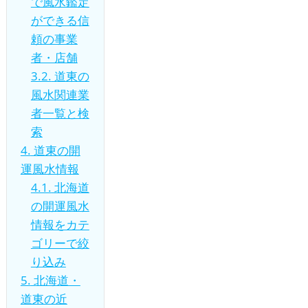
で風水鑑定
ができる信
頼の事業
者・店舗
3.2.
道東の
風水関連業
者一覧と検
索
4.
道東の開
運風水情報
4.1.
北海道
の開運風水
情報をカテ
ゴリーで絞
り込み
5.
北海道・
道東の近