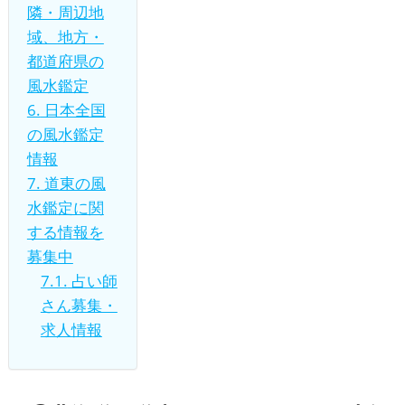
隣・周辺地
域、地方・
都道府県の
風水鑑定
6.
日本全国
の風水鑑定
情報
7.
道東の風
水鑑定に関
する情報を
募集中
7.1.
占い師
さん募集・
求人情報