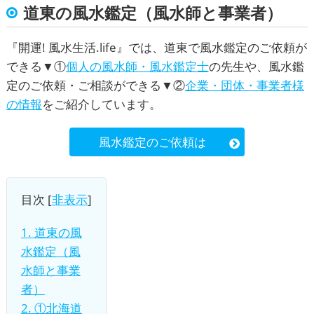
道東の風水鑑定（風水師と事業者）
『
開運! 風水生活.life
』では、道東で風水鑑定のご依頼が
できる▼①
個人の風水師・風水鑑定士
の先生や、風水鑑
定のご依頼・ご相談ができる▼②
企業・団体・事業者様
の情報
をご紹介しています。
風水鑑定のご依頼は
目次
[
非表示
]
1.
道東の風
水鑑定（風
水師と事業
者）
2.
①北海道