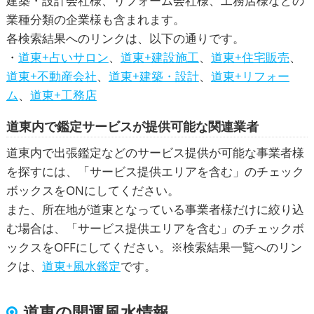
建築・設計会社様、リフォーム会社様、工務店様などの
業種分類の企業様も含まれます。
各検索結果へのリンクは、以下の通りです。
・
道東+占いサロン
、
道東+建設施工
、
道東+住宅販売
、
道東+不動産会社
、
道東+建築・設計
、
道東+リフォー
ム
、
道東+工務店
道東内で鑑定サービスが提供可能な関連業者
道東内で出張鑑定などのサービス提供が可能な事業者様
を探すには、「サービス提供エリアを含む」のチェック
ボックスをONにしてください。
また、所在地が道東となっている事業者様だけに絞り込
む場合は、「サービス提供エリアを含む」のチェックボ
ックスをOFFにしてください。※検索結果一覧へのリン
クは、
道東+風水鑑定
です。
道東の開運風水
情報