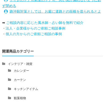
ず閉める
路沖殺対策としては、お庭に道路との垣根を造られるとよ
い
➡
ご相談内容に応じた風水師・占い師を無料で紹介
庭を広げると路沖殺（ろちゅうさつ）は防げますか？
・
法人・企業様からのご依頼ご相談事例
トイレ前室のドアの開け閉めについて
・
個人の方からのご依頼ご相談の事例
増築して家相の中心軸が変わると、鬼門の方角にあるトイ
レの位置はずれますか？
青澄杏樹 （アオスミアンジュ）先生からのご回答です。
開運商品カテゴリー
占い師さんは、幽霊を見たことがありますか？
家相風水の診断・鑑定料金や相場について
家相・風水の鑑定料金の相場が知りたい。
インテリア・雑貨
風水の流派について教えてください。
カレンダー
風水で個人の運勢を占う方法はありますか？
カーテン
風水師になるには、どんな勉強をすればいいですか？
キッチンアイテム
観葉植物