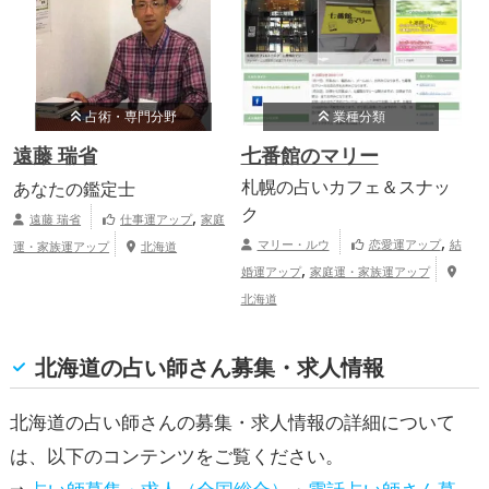
占術・専門分野
業種分類
遠藤 瑞省
七番館のマリー
札幌の占いカフェ＆スナッ
あなたの鑑定士
ク
,
遠藤 瑞省
仕事運アップ
家庭
,
マリー・ルウ
恋愛運アップ
結
運・家族運アップ
北海道
,
婚運アップ
家庭運・家族運アップ
北海道
北海道の占い師さん募集・求人情報
北海道の占い師さんの募集・求人情報の詳細について
は、以下のコンテンツをご覧ください。