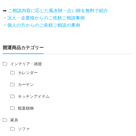
い
➡
ご相談内容に応じた風水師・占い師を無料で紹介
庭を広げると路沖殺（ろちゅうさつ）は防げますか？
・
法人・企業様からのご依頼ご相談事例
トイレ前室のドアの開け閉めについて
・
個人の方からのご依頼ご相談の事例
増築して家相の中心軸が変わると、鬼門の方角にあるトイ
レの位置はずれますか？
青澄杏樹 （アオスミアンジュ）先生からのご回答です。
開運商品カテゴリー
占い師さんは、幽霊を見たことがありますか？
家相風水の診断・鑑定料金や相場について
家相・風水の鑑定料金の相場が知りたい。
インテリア・雑貨
風水の流派について教えてください。
カレンダー
風水で個人の運勢を占う方法はありますか？
カーテン
風水師になるには、どんな勉強をすればいいですか？
キッチンアイテム
観葉植物
家具
ソファ