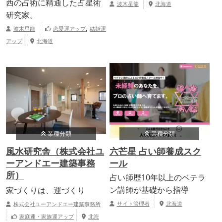
西の占術に精通した占星術
波木星龍
北海道
研究家。
,
波木星龍
恋愛運アップ
結婚運
アップ
北海道
業種分類
業種分類
風水研究舎（株式会社ユ
六芒星 占い師養成スク
ーアンドエー建築事務
ール
所）
占い師歴10年以上のベテラ
ン講師が基礎から指導
家づくりは、運づくり
サイト管理者
北海道
株式会社ユーアンドエー建築事務所
家庭運・家族運アップ
北海