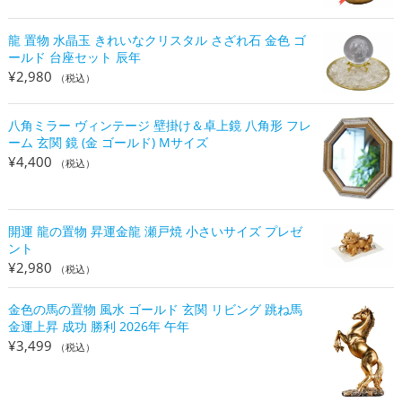
龍 置物 水晶玉 きれいなクリスタル さざれ石 金色 ゴ
ールド 台座セット 辰年
¥
2,980
（税込）
八角ミラー ヴィンテージ 壁掛け＆卓上鏡 八角形 フレ
ーム 玄関 鏡 (金 ゴールド) Mサイズ
¥
4,400
（税込）
開運 龍の置物 昇運金龍 瀬戸焼 小さいサイズ プレゼ
ント
¥
2,980
（税込）
金色の馬の置物 風水 ゴールド 玄関 リビング 跳ね馬
金運上昇 成功 勝利 2026年 午年
¥
3,499
（税込）