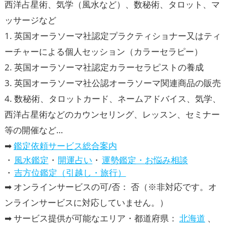
西洋占星術、気学（風水など）、数秘術、タロット、マ
ッサージなど
1. 英国オーラソーマ社認定プラクティショナー又はティ
ーチャーによる個人セッション（カラーセラピー）
2. 英国オーラソーマ社認定カラーセラピストの養成
3. 英国オーラソーマ社公認オーラソーマ関連商品の販売
4. 数秘術、タロットカード、ネームアドバイス、気学、
西洋占星術などのカウンセリング、レッスン、セミナー
等の開催など…
➡
鑑定依頼サービス総合案内
風水鑑定
開運占い
運勢鑑定・お悩み相談
吉方位鑑定（引越し・旅行）
➡ オンラインサービスの可/否： 否（※非対応です。オ
ンラインサービスに対応していません。）
➡ サービス提供が可能なエリア・都道府県：
北海道
、