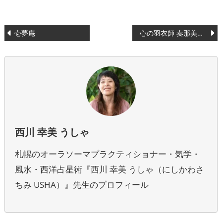
投
壱夢庵
心の羽衣師 奏那美羽の公式ホームページ
稿
ナ
ビ
ゲ
ー
西川 幸美 うしゃ
シ
札幌のオーラソーマプラクティショナー・気学・
ョ
風水・西洋占星術『西川 幸美 うしゃ（にしかわさ
ン
ちみ USHA）』先生のプロフィール