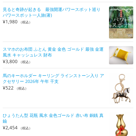
見ると奇跡が起きる 最強開運パワースポット巡り
パワースポット一人旅(著)
¥
1,980
（税込）
スマホのお布団 ふとん 黄金 金色 ゴールド 最強 金運
風水 キャッシュレス 財布
¥
3,800
（税込）
馬のキーホルダー キーリング ラインストーン入り ア
クセサリー 2026年 午年 干支
¥
522
（税込）
ひょうたん型 花瓶 風水 金色ゴールド 赤い布 銅銭 真
鍮
¥
2,454
（税込）