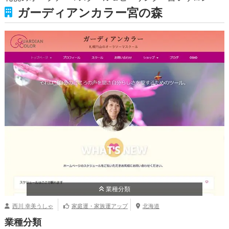
ガーディアンカラー宮の森
業種分類
西川 幸美うしゃ
家庭運・家族運アップ
北海道
業種分類