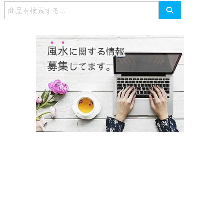
検
索
対
象: