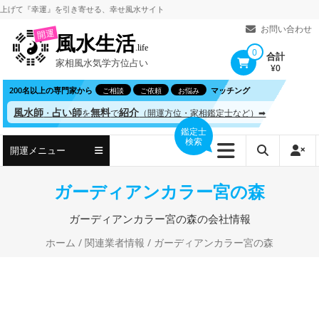
コ
て
『幸運』を引き寄せる、
幸せ風水サイト
ン
お問い合わせ
開運
風水生活
テ
.life
0
合計
家相風水気学方位占い
ン
¥0
ツ
200名以上の専門家から
マッチング
ご相談
ご依頼
お悩み
へ
風水師
占い師
無料
紹介
・
を
で
（開運方位・家相鑑定士など）➡
ス
鑑定士
検索
キ
開運メニュー
ッ
プ
ガーディアンカラー宮の森
ガーディアンカラー宮の森の会社情報
ホーム
/
関連業者情報
/ ガーディアンカラー宮の森