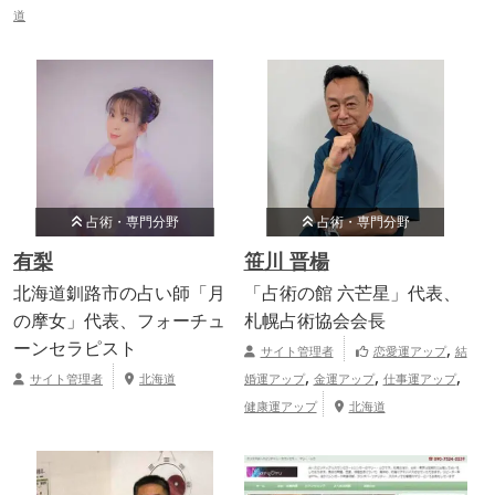
道
占術・専門分野
占術・専門分野
有梨
笹川 晋楊
北海道釧路市の占い師「月
「占術の館 六芒星」代表、
の摩女」代表、フォーチュ
札幌占術協会会長
ーンセラピスト
,
サイト管理者
恋愛運アップ
結
,
,
,
サイト管理者
北海道
婚運アップ
金運アップ
仕事運アップ
健康運アップ
北海道