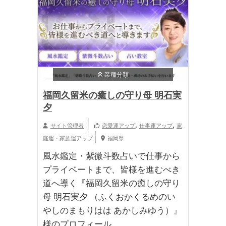
業種分類
福岡久留米の癒しの守り母 明石実
夕
,
,
サイト管理者
恋愛運アップ
仕事運アップ
家
庭運・家族運アップ
福岡県
風水鑑定・紫微斗数占いで仕事から
プライベートまで、皆様を進むべき
道へ導く『福岡久留米の癒しの守り
母 明石実夕 （ふくおかくるめのい
やしのまもりはは あかしみゆう）』
様のプロフィール