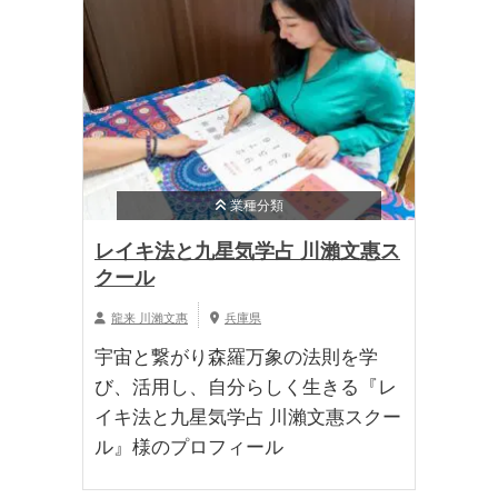
業種分類
レイキ法と九星気学占 川瀨文惠ス
クール
龍来 川瀨文惠
兵庫県
宇宙と繋がり森羅万象の法則を学
び、活用し、自分らしく生きる『レ
イキ法と九星気学占 川瀨文惠スクー
ル』様のプロフィール