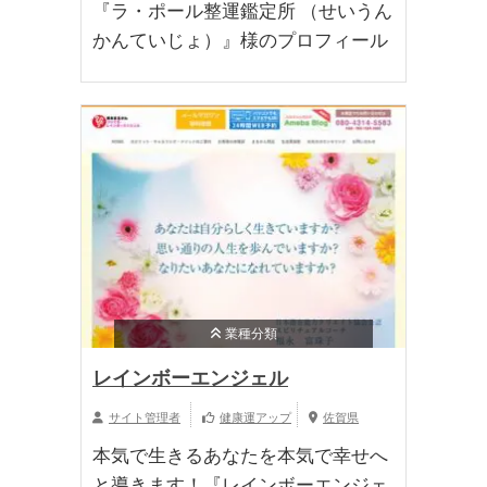
『ラ・ポール整運鑑定所 （せいうん
かんていじょ）』様のプロフィール
業種分類
レインボーエンジェル
サイト管理者
健康運アップ
佐賀県
本気で生きるあなたを本気で幸せへ
と導きます！『レインボーエンジェ