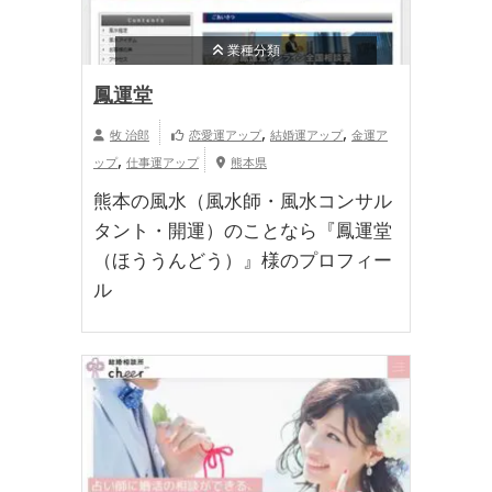
業種分類
鳳運堂
,
,
牧 治郎
恋愛運アップ
結婚運アップ
金運ア
,
ップ
仕事運アップ
熊本県
熊本の風水（風水師・風水コンサル
タント・開運）のことなら『鳳運堂
（ほううんどう）』様のプロフィー
ル