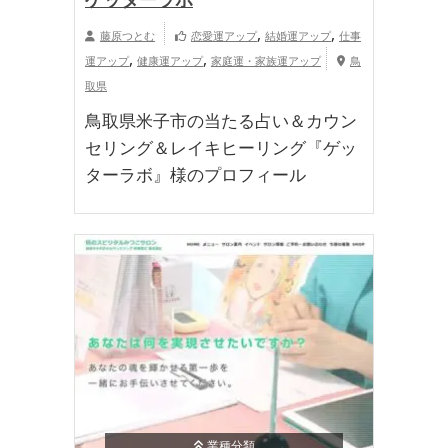
,
,
藤原つとむ
恋愛運アップ
結婚運アップ
仕事
,
,
運アップ
健康運アップ
家庭運・家族運アップ
鳥
取県
鳥取県米子市の当たる占い＆カウン
セリング＆レイキヒーリング『ゲッ
ターラボ』様のプロフィール
業種分類