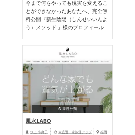
今まで何をやっても現実を変えるこ
とができなかったあなたへ、完全無
料公開『新生陰陽（しんせいいんよ
う）メソッド 』様のプロフィール
業種分類
風水LABO
水上 小爽子
家庭運・家族運アップ
福岡