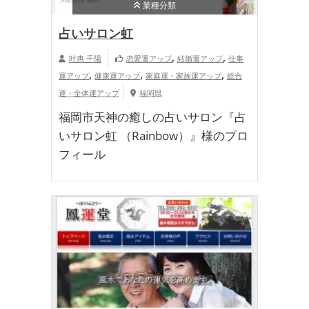
業種分類
占いサロン虹
,
,
叶惠 千陽
恋愛運アップ
結婚運アップ
仕事
,
,
,
運アップ
健康運アップ
家庭運・家族運アップ
総合
運・全体運アップ
福岡県
福岡市天神の癒しの占いサロン『占
いサロン虹 （Rainbow）』様のプロ
フィール