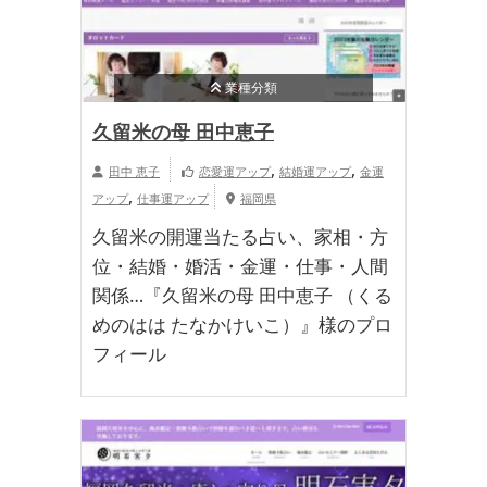
業種分類
久留米の母 田中恵子
,
,
田中 恵子
恋愛運アップ
結婚運アップ
金運
,
アップ
仕事運アップ
福岡県
久留米の開運当たる占い、家相・方
位・結婚・婚活・金運・仕事・人間
関係…『久留米の母 田中恵子 （くる
めのはは たなかけいこ）』様のプロ
フィール