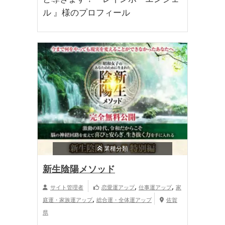
ル 』様のプロフィール
業種分類
新生陰陽メソッド
,
,
サイト管理者
恋愛運アップ
仕事運アップ
家
,
庭運・家族運アップ
総合運・全体運アップ
佐賀
県