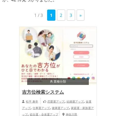
1 / 3
1
2
3
»
業種分類
吉方位検索システム
,
,
松平 兼幸
恋愛運アップ
結婚運アップ
金運
,
,
,
アップ
仕事運アップ
健康運アップ
家庭運・家族運ア
,
ップ
総合運・全体運アップ
神奈川県