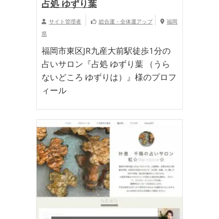
占処 ゆずり葉
サイト管理者
総合運・全体運アップ
福岡
県
福岡市東区JR九産大前駅徒歩1分の
占いサロン『占処 ゆずり葉 （うら
ないどころ ゆずりは）』様のプロフ
ィール