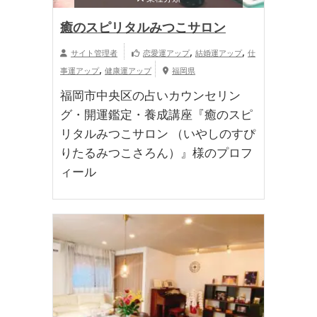
癒のスピリタルみつこサロン
,
,
サイト管理者
恋愛運アップ
結婚運アップ
仕
,
事運アップ
健康運アップ
福岡県
福岡市中央区の占いカウンセリン
グ・開運鑑定・養成講座『癒のスピ
リタルみつこサロン （いやしのすぴ
りたるみつこさろん）』様のプロフ
ィール