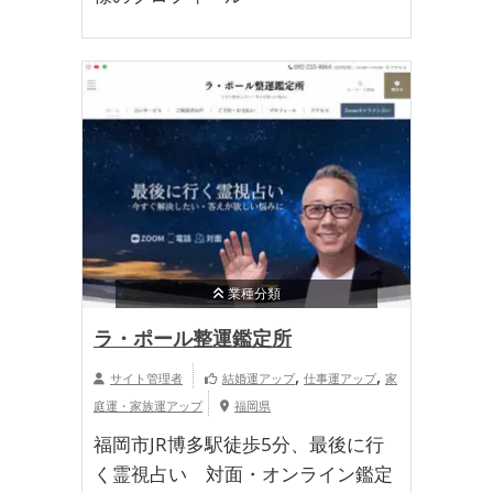
業種分類
ラ・ポール整運鑑定所
,
,
サイト管理者
結婚運アップ
仕事運アップ
家
庭運・家族運アップ
福岡県
福岡市JR博多駅徒歩5分、最後に行
く霊視占い 対面・オンライン鑑定