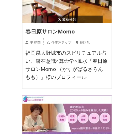
業種分類
春日原サロンMomo
里 萌華
仕事運アップ
福岡県
福岡県大野城市のスピリチュアル占
い、潜在意識×算命学×風水『春日原
サロンMomo （かすがばるさろん
もも）』様のプロフィール