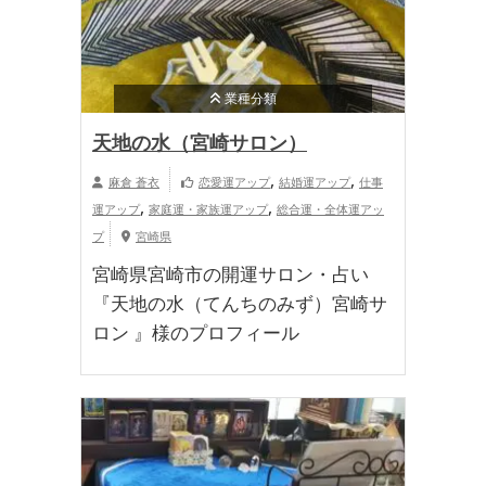
業種分類
天地の水（宮崎サロン）
,
,
麻倉 蒼衣
恋愛運アップ
結婚運アップ
仕事
,
,
運アップ
家庭運・家族運アップ
総合運・全体運アッ
プ
宮崎県
宮崎県宮崎市の開運サロン・占い
『天地の水（てんちのみず）宮崎サ
ロン 』様のプロフィール