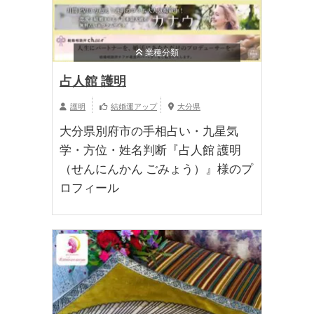
業種分類
占人館 護明
護明
結婚運アップ
大分県
大分県別府市の手相占い・九星気
学・方位・姓名判断『占人館 護明
（せんにんかん ごみょう）』様のプ
ロフィール