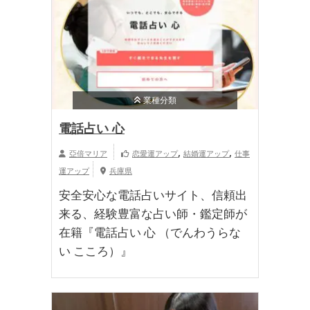
業種分類
電話占い 心
,
,
亞倍マリア
恋愛運アップ
結婚運アップ
仕事
運アップ
兵庫県
安全安心な電話占いサイト、信頼出
来る、経験豊富な占い師・鑑定師が
在籍『電話占い 心 （でんわうらな
い こころ）』