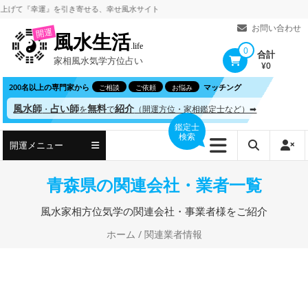
コ
『幸運』を引き寄せる、
幸せ風水サイト
ン
お問い合わせ
開運
風水生活
テ
.life
0
合計
家相風水気学方位占い
ン
¥0
ツ
200名以上の専門家から
マッチング
ご相談
ご依頼
お悩み
へ
風水師
占い師
無料
紹介
・
を
で
（開運方位・家相鑑定士など）➡
ス
鑑定士
検索
キ
開運メニュー
ッ
プ
青森県の関連会社・業者一覧
風水家相方位気学の関連会社・事業者様をご紹介
ホーム
/ 関連業者情報