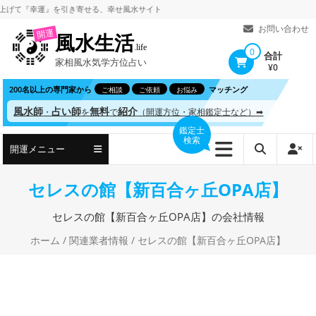
コ
『幸運』を引き寄せる、
幸せ風水サイト
ン
お問い合わせ
開運
風水生活
テ
.life
0
合計
家相風水気学方位占い
ン
¥0
ツ
200名以上の専門家から
マッチング
ご相談
ご依頼
お悩み
へ
風水師
占い師
無料
紹介
・
を
で
（開運方位・家相鑑定士など）➡
ス
鑑定士
検索
キ
開運メニュー
ッ
プ
セレスの館【新百合ヶ丘OPA店】
セレスの館【新百合ヶ丘OPA店】の会社情報
ホーム
/
関連業者情報
/ セレスの館【新百合ヶ丘OPA店】