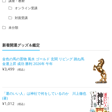
講座・教材
オンライン受講
対面受講
未分類
新着開運グッズ＆鑑定
金色の馬の置物 風水 ゴールド 玄関 リビング 跳ね馬
金運上昇 成功 勝利 2026年 午年
¥
3,499
（税込）
「運のいい人」は神社で何をしているのか 川上徹也
(著)
¥
1,012
（税込）