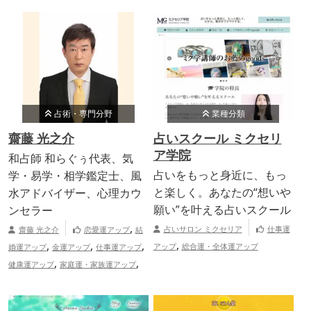
占術・専門分野
業種分類
齋藤 光之介
占いスクール ミクセリ
ア学院
和占師 和らぐぅ代表、気
占いをもっと身近に、もっ
学・易学・相学鑑定士、風
と楽しく。あなたの“想いや
水アドバイザー、心理カウ
願い”を叶える占いスクール
ンセラー
,
占いサロン ミクセリア
仕事運
齋藤 光之介
恋愛運アップ
結
,
,
,
,
アップ
総合運・全体運アップ
婚運アップ
金運アップ
仕事運アップ
,
,
健康運アップ
家庭運・家族運アップ
総合運・全体運アップ
神奈川県