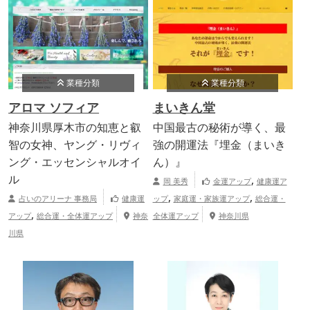
業種分類
業種分類
アロマ ソフィア
まいきん堂
神奈川県厚木市の知恵と叡
中国最古の秘術が導く、最
智の女神、ヤング・リヴィ
強の開運法『埋金（まいき
ング・エッセンシャルオイ
ん）』
ル
,
岡 美秀
金運アップ
健康運ア
,
,
占いのアリーナ 事務局
健康運
ップ
家庭運・家族運アップ
総合運・
,
アップ
総合運・全体運アップ
神奈
全体運アップ
神奈川県
川県