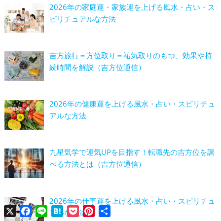
2026年の家庭運・家族運を上げる風水・占い・ス
ピリチュアルな方法
吉方旅行＝方位取り＝祐気取りのもつ、効果や持
続時間を解説（吉方位通信）
2026年の健康運を上げる風水・占い・スピリチュ
アルな方法
九星気学で運気UPを目指す！転職先の吉方位を調
べる方法とは（吉方位通信）
2026年の仕事運を上げる風水・占い・スピリチュ
X
Facebook
Line
Hatena
Pocket
Pinterest
共
アルな方法
有