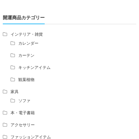
レの位置はずれますか？
青澄杏樹 （アオスミアンジュ）先生からのご回答です。
開運商品カテゴリー
占い師さんは、幽霊を見たことがありますか？
家相風水の診断・鑑定料金や相場について
家相・風水の鑑定料金の相場が知りたい。
インテリア・雑貨
風水の流派について教えてください。
カレンダー
風水で個人の運勢を占う方法はありますか？
カーテン
風水師になるには、どんな勉強をすればいいですか？
キッチンアイテム
観葉植物
家具
ソファ
本・電子書籍
アクセサリー
ファッションアイテム