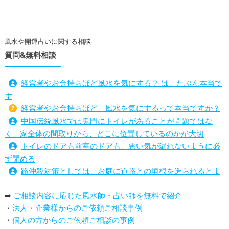
風水や開運占いに関する相談
質問&無料相談
経営者やお金持ちほど風水を気にする？ は、たぶん本当で
す
経営者やお金持ちほど、風水を気にするって本当ですか？
中国伝統風水では鬼門にトイレがあることが問題ではな
く、家全体の間取りから、どこに位置しているのかが大切
トイレのドアも前室のドアも、悪い気が漏れないように必
ず閉める
路沖殺対策としては、お庭に道路との垣根を造られるとよ
い
➡
ご相談内容に応じた風水師・占い師を無料で紹介
庭を広げると路沖殺（ろちゅうさつ）は防げますか？
・
法人・企業様からのご依頼ご相談事例
トイレ前室のドアの開け閉めについて
・
個人の方からのご依頼ご相談の事例
増築して家相の中心軸が変わると、鬼門の方角にあるトイ