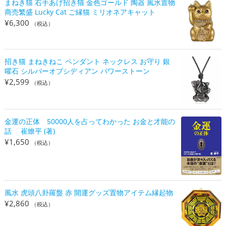
まねき猫 右手あげ招き猫 金色ゴールド 陶器 風水置物
商売繁盛 Lucky Cat ご縁猫 ミリオネアキャット
¥
6,300
（税込）
招き猫 まねきねこ ペンダント ネックレス お守り 銀
曜石 シルバーオブシディアン パワーストーン
¥
2,599
（税込）
金運の正体 50000人を占ってわかった お金と才能の
話 崔燎平 (著)
¥
1,650
（税込）
風水 虎頭八卦羅盤 赤 開運グッズ置物アイテム縁起物
¥
2,860
（税込）