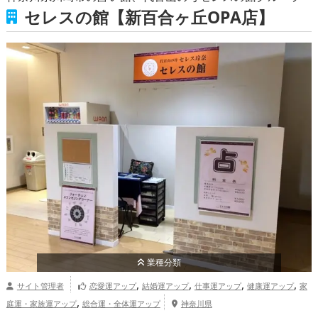
セレスの館【新百合ヶ丘OPA店】
業種分類
,
,
,
,
サイト管理者
恋愛運アップ
結婚運アップ
仕事運アップ
健康運アップ
家
,
庭運・家族運アップ
総合運・全体運アップ
神奈川県