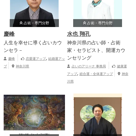
占術・専門分野
占術・専門分野
慶峰
水也 翔孔
人生を幸せに導く占いカウ
神奈川県の占い師・占術
ンセラ－
家・セラピスト、開運カウ
,
ンセリング
慶峰
恋愛運アップ
結婚運アッ
プ
神奈川県
占いのアリーナ 事務局
健康運
,
アップ
総合運・全体運アップ
神奈
川県