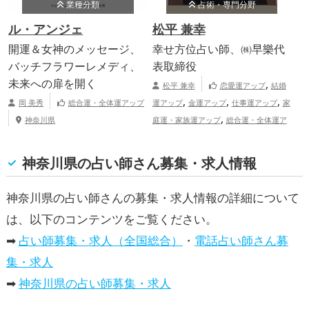
業種分類
占術・専門分野
ル・アンジェ
松平 兼幸
開運＆女神のメッセージ、
幸せ方位占い師、㈱早樂代
バッチフラワーレメディ、
表取締役
未来への扉を開く
,
松平 兼幸
恋愛運アップ
結婚
,
,
,
岡 美秀
総合運・全体運アップ
運アップ
金運アップ
仕事運アップ
家
,
神奈川県
庭運・家族運アップ
総合運・全体運ア
ップ
神奈川県
神奈川県の占い師さん募集・求人情報
神奈川県の占い師さんの募集・求人情報の詳細について
は、以下のコンテンツをご覧ください。
➡
占い師募集・求人（全国総合）
・
電話占い師さん募
集・求人
➡
神奈川県の占い師募集・求人