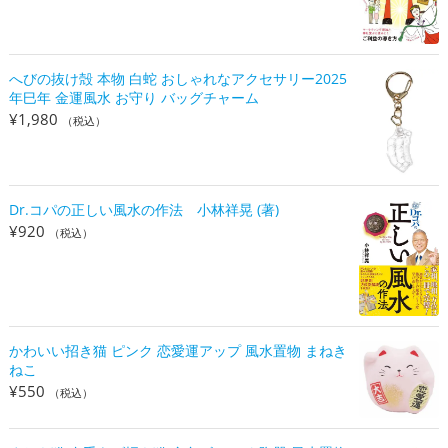
へびの抜け殻 本物 白蛇 おしゃれなアクセサリー2025
年巳年 金運風水 お守り バッグチャーム
¥
1,980
（税込）
Dr.コパの正しい風水の作法 小林祥晃 (著)
¥
920
（税込）
かわいい招き猫 ピンク 恋愛運アップ 風水置物 まねき
ねこ
¥
550
（税込）