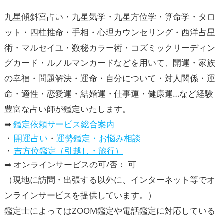
九星傾斜宮占い・九星気学・九星方位学・算命学・タロ
ット・四柱推命・手相・心理カウンセリング・西洋占星
術・マルセイユ・数秘カラー術・コズミックリーディン
グカード・ルノルマンカードなどを用いて、開運・家族
の幸福・問題解決・運命・自分について・対人関係・運
命・適性・恋愛運・結婚運・仕事運・健康運…など経験
豊富な占い師が鑑定いたします。
➡
鑑定依頼サービス総合案内
開運占い
運勢鑑定・お悩み相談
吉方位鑑定（引越し・旅行）
➡ オンラインサービスの可/否： 可
（現地に訪問・出張する以外に、インターネット等でオ
ンラインサービスを提供しています。）
鑑定士によってはZOOM鑑定や電話鑑定に対応している