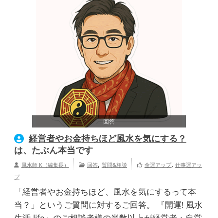
回答
経営者やお金持ちほど風水を気にする？
は、たぶん本当です
,
,
風水師 K（編集長）
回答
質問&相談
金運アップ
仕事運アッ
プ
「経営者やお金持ちほど、風水を気にするって本
当？」というご質問に対するご回答。 『開運! 風水
生活.life』のご相談者様の半数以上が経営者・自営