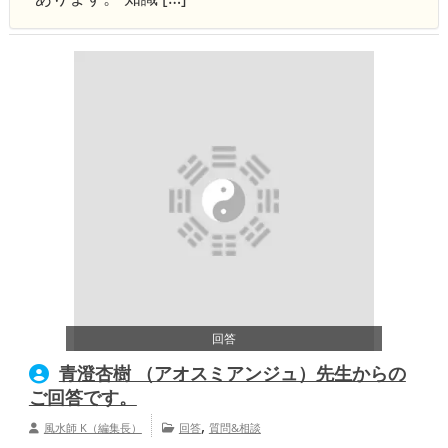
回答
青澄杏樹 （アオスミアンジュ）先生からの
ご回答です。
,
風水師 K（編集長）
回答
質問&相談