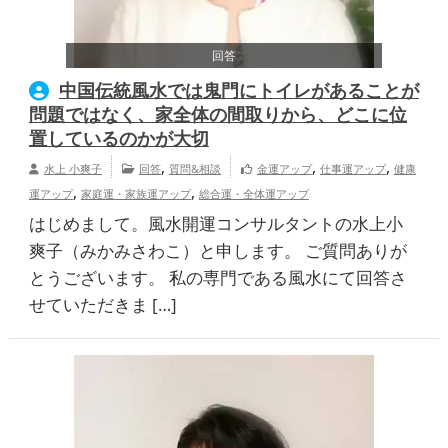
回答
中国伝統風水では鬼門にトイレがあることが
問題ではなく、家全体の間取りから、どこに位
置しているのかが大切
,
,
,
水上 小爽子
回答
質問&相談
金運アップ
仕事運アップ
健康
,
,
運アップ
家庭運・家族運アップ
総合運・全体運アップ
はじめまして。風水開運コンサルタントの水上小
爽子（みかみさわこ）と申します。 ご質問ありが
とうございます。 私の専門である風水にて回答さ
せていただきま […]