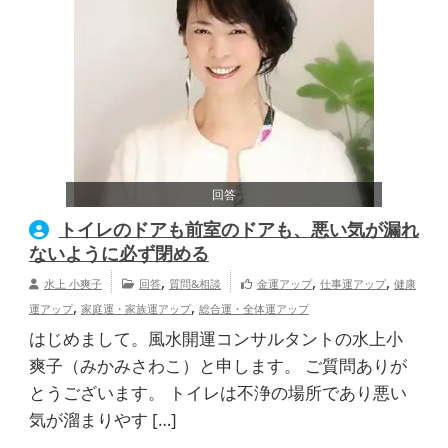
回答
トイレのドアも前室のドアも、悪い気が漏れ
ないように必ず閉める
,
,
,
水上 小爽子
回答
質問&相談
金運アップ
仕事運アップ
健康
,
,
運アップ
家庭運・家族運アップ
総合運・全体運アップ
はじめまして。風水開運コンサルタントの水上小
爽子（みかみさわこ）と申します。 ご質問ありが
とうございます。 トイレは不浄の場所であり悪い
気が溜まりやす […]