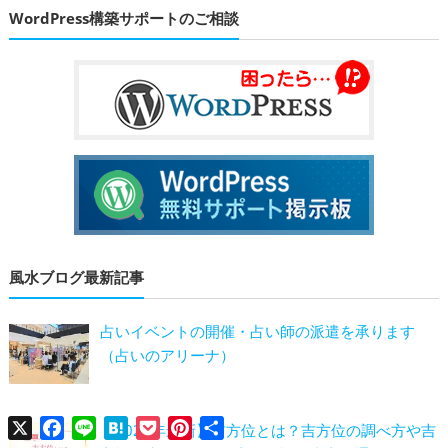
WordPress構築サポートのご相談
風水ブログ最新記事
占いイベントの開催・占い師の派遣を承ります
（占いのアリーナ）
X
Facebook
Line
Hatena
Pocket
Pinterest
共
【2026年最新】吉方位とは？吉方位の調べ方や吉
有