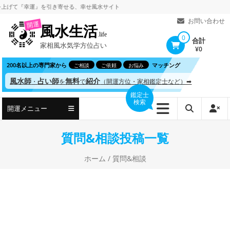
コ
て
『幸運』を引き寄せる、
幸せ風水サイト
ン
お問い合わせ
開運
風水生活
テ
.life
0
合計
家相風水気学方位占い
ン
¥0
ツ
200名以上の専門家から
マッチング
ご相談
ご依頼
お悩み
へ
風水師
占い師
無料
紹介
・
を
で
（開運方位・家相鑑定士など）➡
ス
鑑定士
検索
キ
開運メニュー
ッ
プ
質問&相談投稿一覧
ホーム
/ 質問&相談