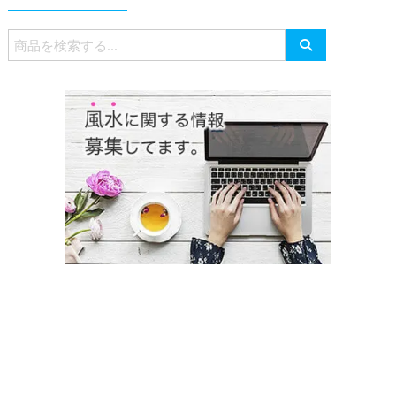
検
索
対
象: