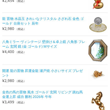
¥
2,454
（税込）
龍 置物 水晶玉 きれいなクリスタル さざれ石 金色 ゴ
ールド 台座セット 辰年
¥
2,980
（税込）
八角ミラー ヴィンテージ 壁掛け＆卓上鏡 八角形 フレ
ーム 玄関 鏡 (金 ゴールド) Mサイズ
¥
4,400
（税込）
開運 龍の置物 昇運金龍 瀬戸焼 小さいサイズ プレゼ
ント
¥
2,980
（税込）
金色の馬の置物 風水 ゴールド 玄関 リビング 跳ね馬
金運上昇 成功 勝利 2026年 午年
¥
3,499
（税込）