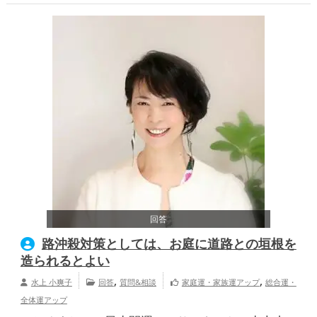
回答
路沖殺対策としては、お庭に道路との垣根を
造られるとよい
,
,
水上 小爽子
回答
質問&相談
家庭運・家族運アップ
総合運・
全体運アップ