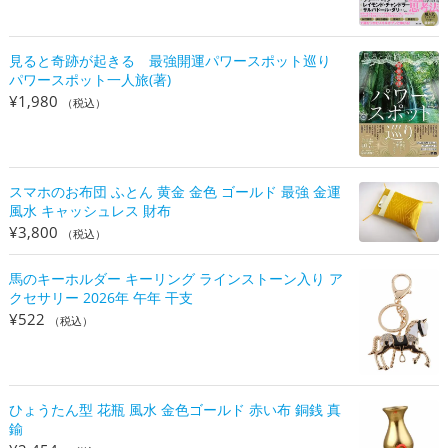
見ると奇跡が起きる 最強開運パワースポット巡り
パワースポット一人旅(著)
¥
1,980
（税込）
スマホのお布団 ふとん 黄金 金色 ゴールド 最強 金運
風水 キャッシュレス 財布
¥
3,800
（税込）
馬のキーホルダー キーリング ラインストーン入り ア
クセサリー 2026年 午年 干支
¥
522
（税込）
ひょうたん型 花瓶 風水 金色ゴールド 赤い布 銅銭 真
鍮