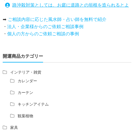
路沖殺対策としては、お庭に道路との垣根を造られるとよ
い
➡
ご相談内容に応じた風水師・占い師を無料で紹介
庭を広げると路沖殺（ろちゅうさつ）は防げますか？
・
法人・企業様からのご依頼ご相談事例
トイレ前室のドアの開け閉めについて
・
個人の方からのご依頼ご相談の事例
増築して家相の中心軸が変わると、鬼門の方角にあるトイ
レの位置はずれますか？
青澄杏樹 （アオスミアンジュ）先生からのご回答です。
開運商品カテゴリー
占い師さんは、幽霊を見たことがありますか？
家相風水の診断・鑑定料金や相場について
家相・風水の鑑定料金の相場が知りたい。
インテリア・雑貨
風水の流派について教えてください。
カレンダー
風水で個人の運勢を占う方法はありますか？
カーテン
風水師になるには、どんな勉強をすればいいですか？
キッチンアイテム
観葉植物
家具