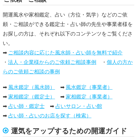
開運風水や家相鑑定、占い（方位・気学）などのご依
頼・ご相談ができる鑑定士・占い師の先生や事業者様を
お探しの方は、それぞれ以下のコンテンツをご覧くださ
い。
➡
ご相談内容に応じた風水師・占い師を無料で紹介
・
法人・企業様からのご依頼ご相談事例
・
個人の方か
らのご依頼ご相談の事例
➡
風水鑑定（風水師）
➡
風水鑑定（事業者）
➡
家相鑑定（鑑定士）
➡
家相鑑定（事業者）
➡
占い師・鑑定士
➡
占いサロン・占い館
➡
占い師・占いのお店を探す（検索）
運気をアップするための開運ガイド