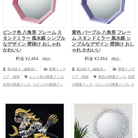
ピンク色 八角形 フレーム ス
紫色 パープル 八角形 フレー
タンドミラー 風水鏡 シンプル
ム スタンドミラー 風水鏡 シ
なデザイン 壁掛け おしゃれ
ンプルなデザイン 壁掛け おし
かわいい
ゃれ かわいい
料金
¥
2,464
料金
¥
2,464
（税込）
（税込）
風水師 K（編集長）
開運インテ
風水師 K（編集長）
開運インテ
,
,
リア・雑貨
ピンク色の開運グッズ
リア・雑貨
紫色の開運グッズ
玄関
,
,
,
玄関の開運グッズ
リビングの開運グッ
の開運グッズ
リビングの開運グッズ
八
,
ズ
八卦鏡（八角形の鏡）ミラーの開運グ
卦鏡（八角形の鏡）ミラーの開運グッズ
,
,
,
,
ッズ
恋愛運アップ
結婚運アップ
恋愛運アップ
仕事運アップ
健康
,
,
,
,
健康運アップ
家庭運・家族運アップ
総
運アップ
家庭運・家族運アップ
総合
合運・全体運アップ
運・全体運アップ