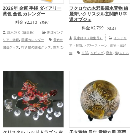
2026年 金運 手帳 ダイアリー
フクロウの木邪眼風水置物 綺
黄色 金色 カレンダー
麗青いクリスタル玄関飾り幸
運オブジェ
料金
¥
2,310
（税込）
料金
¥
2,799
（税込）
風水師 K（編集長）
開運インテ
,
風水師 K（編集長）
インテリ
リア・雑貨
開運カレンダー
黄色の
,
,
,
,
ア・雑貨
パワーストーン
置物・縁起
開運グッズ
招き猫の開運グッズ
瓢箪(ひ
,
,
,
,
物
玄関
リビング
寝室
梟(ふくろ
ょうたん)の開運グッズ
2026年（令和8
,
,
う)
金運アップ
年）の開運グッズ
七福神の開運グッズ
八卦鏡（八角形の鏡）ミラーの開運グッ
,
,
ズ
金色の開運グッズ
金運アップ
総合運・全体運アップ
クリスタル レッドドラゴン 赤
干支置物 辰年 雲龍丸皿 高岡