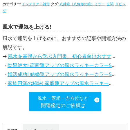
カテゴリー:
インテリア・雑貨
タグ:
八卦鏡（八角形の鏡）ミラー
,
玄関
,
リビン
グ
風水で運気を上げる!
風水で運気を上げるのに、おすすめの記事や開運方法の
解説です。
➡
風水を基礎から学ぶ入門書、初心者向けおすすめ本
・
効果絶大! 恋愛運アップの風水ラッキーカラー5選、解説付き
・
婚活成功! 結婚運アップの風水ラッキーカラー5選、効果解説
・
家族円満の秘訣! 家庭運アップの風水ラッキーカラー5選、効果解説
風水・家相・吉方位など
開運鑑定のご依頼は