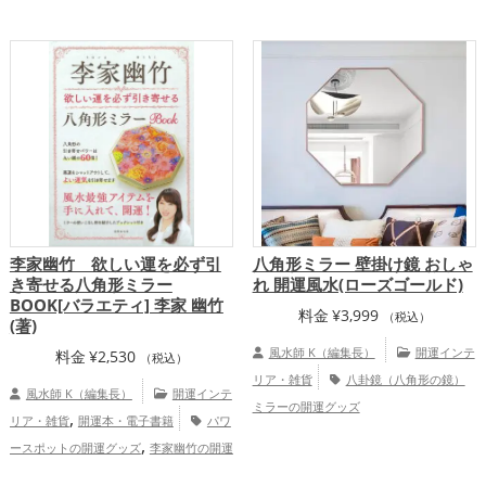
プ
李家幽竹 欲しい運を必ず引
八角形ミラー 壁掛け鏡 おしゃ
き寄せる八角形ミラー
れ 開運風水(ローズゴールド)
BOOK[バラエティ] 李家 幽竹
料金
¥
3,999
（税込）
(著)
風水師 K（編集長）
開運インテ
料金
¥
2,530
（税込）
リア・雑貨
八卦鏡（八角形の鏡）
風水師 K（編集長）
開運インテ
ミラーの開運グッズ
,
リア・雑貨
開運本・電子書籍
パワ
,
ースポットの開運グッズ
李家幽竹の開運
,
,
グッズ
風水・家相の開運グッズ
八卦鏡