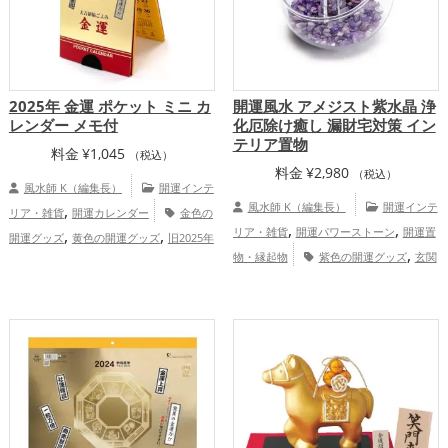
2025年 金運 ポケット ミニ カ
開運風水 アメジスト紫水晶 浄
レンダー メモ付
化厄除け癒し 漏財宅対策 イン
テリア置物
料金
¥
1,045
（税込）
料金
¥
2,980
（税込）
風水師 K（編集長）
開運インテ
,
風水師 K（編集長）
開運インテ
リア・雑貨
開運カレンダー
金色の
,
,
,
,
リア・雑貨
開運パワーストーン
開運置
開運グッズ
黄色の開運グッズ
旧2025年
,
,
物・縁起物
紫色の開運グッズ
玄関
（令和7年）の開運グッズ
招き猫の開運
,
,
,
の開運グッズ
恋愛運アップ
金運ア
グッズ
ビジネスの開運グッズ
瓢箪(ひょ
,
,
,
ップ
仕事運アップ
健康運アップ
うたん)の開運グッズ
七福神の開運グッ
,
ズ
八卦鏡（八角形の鏡）ミラーの開運グ
ッズ
金運アップ