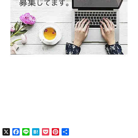
X
Facebook
Line
Hatena
Pocket
Pinterest
共
有