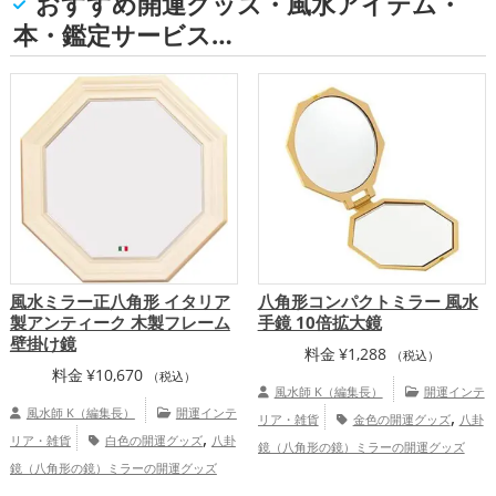
おすすめ開運グッズ・風水アイテム・
本・鑑定サービス…
風水ミラー正八角形 イタリア
八角形コンパクトミラー 風水
製アンティーク 木製フレーム
手鏡 10倍拡大鏡
壁掛け鏡
料金
¥
1,288
（税込）
料金
¥
10,670
（税込）
風水師 K（編集長）
開運インテ
風水師 K（編集長）
開運インテ
,
リア・雑貨
金色の開運グッズ
八卦
,
リア・雑貨
白色の開運グッズ
八卦
鏡（八角形の鏡）ミラーの開運グッズ
鏡（八角形の鏡）ミラーの開運グッズ
,
恋愛運アップ
総合運・全体運アッ
金運アップ