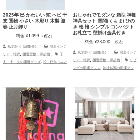
2025年 巳 かわいい 蛇 ヘビ 干
おしゃれでモダンな 箱型 神棚
支 置物 小さい 木彫り 木製 迎
神具セット 雲間(くもま) ひの
春 正月飾り
き 桧 檜 シンプル コンパクト
お札立て 壁掛け金具付き
料金
¥
1,099
（税込）
料金
¥
28,000
（税込）
風水師 K（編集長）
開運インテ
,
風水師 K（編集長）
開運インテ
リア・雑貨
開運置物・縁起物
干
,
,
リア・雑貨
開運置物・縁起物
リビ
支・十二支の開運グッズ
蛇・巳年（みど
,
,
,
ングの開運グッズ
神社仏閣の開運グッ
し）の開運グッズ
玄関の開運グッズ
リ
,
,
,
ズ
家庭運・家族運アップ
総合運・
ビングの開運グッズ
寝室の開運グッズ
,
全体運アップ
書斎・勉強部屋の開運グッズ
旧2025年
（令和7年）の開運グッズ
金運アッ
,
,
,
プ
仕事運アップ
健康運アップ
家庭
,
運・家族運アップ
総合運・全体運アッ
プ