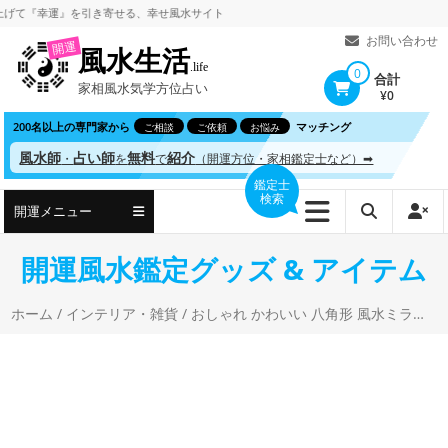
コ
『幸運』を引き寄せる、
幸せ風水サイト
ン
お問い合わせ
開運
風水生活
テ
.life
0
合計
家相風水気学方位占い
ン
¥0
ツ
200名以上の専門家から
マッチング
ご相談
ご依頼
お悩み
へ
風水師
占い師
無料
紹介
・
を
で
（開運方位・家相鑑定士など）➡
ス
鑑定士
検索
キ
開運メニュー
ッ
プ
開運風水鑑定グッズ & アイテム
ホーム
/
インテリア・雑貨
/ おしゃれ かわいい 八角形 風水ミラー 鏡 花柄フレーム フィールドフラワー 卓上・壁掛け 恋愛運・結婚運・家庭運