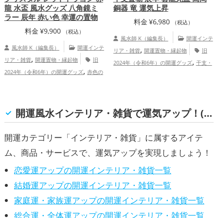
龍 水盃 風水グッズ 八角鏡ミ
銅器 竜 運気上昇
ラー 辰年 赤い色 幸運の置物
料金
¥
6,980
（税込）
料金
¥
9,900
（税込）
風水師 K（編集長）
開運インテ
風水師 K（編集長）
開運インテ
,
リア・雑貨
開運置物・縁起物
旧
,
リア・雑貨
開運置物・縁起物
旧
,
2024年（令和6年）の開運グッズ
干支・
,
2024年（令和6年）の開運グッズ
赤色の
,
十二支の開運グッズ
龍・辰年（たつど
,
,
開運グッズ
干支・十二支の開運グッズ
,
,
し）の開運グッズ
玄関の開運グッズ
リ
,
龍・辰年（たつどし）の開運グッズ
オフ
ビングの開運グッズ
,
ィス・事務所の開運グッズ
八卦鏡（八角
開運風水インテリア・雑貨で運気アップ！(恋愛運, 結婚運, 家庭運・家族運, 総合運・全体運)
形の鏡）ミラーの開運グッズ
恋愛
,
,
,
運アップ
結婚運アップ
金運アップ
仕
開運カテゴリー「インテリア・雑貨」に属するアイテ
,
,
事運アップ
健康運アップ
家庭運・家族
ム、商品・サービスで、運気アップを実現しましょう！
,
運アップ
総合運・全体運アップ
恋愛運アップの開運インテリア・雑貨一覧
結婚運アップの開運インテリア・雑貨一覧
家庭運・家族運アップの開運インテリア・雑貨一覧
総合運・全体運アップの開運インテリア・雑貨一覧