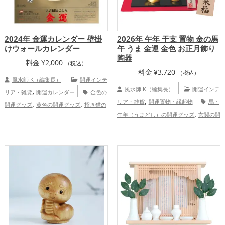
2024年 金運カレンダー 壁掛
2026年 午年 干支 置物 金の馬
けウォールカレンダー
午 うま 金運 金色 お正月飾り
陶器
料金
¥
2,000
（税込）
料金
¥
3,720
（税込）
風水師 K（編集長）
開運インテ
,
風水師 K（編集長）
開運インテ
リア・雑貨
開運カレンダー
金色の
,
,
,
リア・雑貨
開運置物・縁起物
馬・
開運グッズ
黄色の開運グッズ
招き猫の
,
,
午年（うまどし）の開運グッズ
玄関の開
開運グッズ
瓢箪(ひょうたん)の開運グッ
,
,
,
,
運グッズ
リビングの開運グッズ
2026年
ズ
七福神の開運グッズ
八卦鏡（八角形
,
,
（令和8年）の開運グッズ
金色の開運グ
の鏡）ミラーの開運グッズ
旧2024年
,
ッズ
干支・十二支の開運グッズ
金
（令和6年）の開運グッズ
金運アッ
,
,
,
,
運アップ
仕事運アップ
健康運アップ
プ
仕事運アップ
,
家庭運・家族運アップ
総合運・全体運ア
ップ