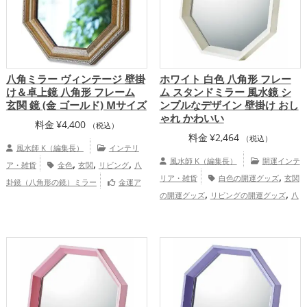
八角ミラー ヴィンテージ 壁掛
ホワイト 白色 八角形 フレー
け＆卓上鏡 八角形 フレーム
ム スタンドミラー 風水鏡 シ
玄関 鏡 (金 ゴールド) Mサイズ
ンプルなデザイン 壁掛け おし
ゃれ かわいい
料金
¥
4,400
（税込）
料金
¥
2,464
（税込）
風水師 K（編集長）
インテリ
,
,
,
風水師 K（編集長）
開運インテ
ア・雑貨
金色
玄関
リビング
八
,
リア・雑貨
白色の開運グッズ
玄関
卦鏡（八角形の鏡）ミラー
金運ア
,
,
,
,
の開運グッズ
リビングの開運グッズ
八
ップ
家庭運・家族運アップ
総合運・全
卦鏡（八角形の鏡）ミラーの開運グッズ
体運アップ
,
,
恋愛運アップ
金運アップ
仕事運
,
,
アップ
健康運アップ
家庭運・家族運ア
ップ