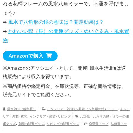
れる花柄フレームの風水八角ミラーで、幸運を呼びまし
ょう♪
➡
風水で八角形の鏡の意味は？開運効果は？
➡
かわいい龍（辰）の開運グッズ・ぬいぐるみ・風水置
物
Amazonで購入
※Amazonのアソシエイトとして、開運! 風水生活.lifeは適
格販売により収入を得ています。
※商品価格や
鑑定料金
、在庫状況等、正確な商品情報は、
販売元サイトでご確認ください。
,
風水師 K（編集長）
インテリア・雑貨×八卦鏡（八角形の鏡）ミラー
インテ
,
リア・雑貨×玄関
インテリア・雑貨×リビング
八卦鏡（八角形の鏡）ミラーの開
,
,
,
運グッズ
玄関の開運グッズ
リビングの開運グッズ
恋愛運アップ
結婚運アッ
,
,
プ
家庭運・家族運アップ
総合運・全体運アップ