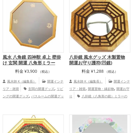
,
,
康運アップ
家庭運・家族運アップ
総合
,
,
ップ
健康運アップ
家庭運・家族運アッ
運・全体運アップ
,
プ
総合運・全体運アップ
風水 八角鏡 四神獣 卓上 壁掛
八卦鏡 風水グッズ 木製置物
け 玄関 開運 八角形ミラー
開運お守り護符(凹鏡)
料金
¥
3,900
料金
¥
1,288
（税込）
（税込）
風水師 K（編集長）
開運インテ
風水師 K（編集長）
開運インテ
,
,
,
リア・雑貨
玄関の開運グッズ
リビ
リア・雑貨
開運置物・縁起物
開運お守
,
ングの開運グッズ
バスルームの開運グッ
り
八卦鏡（八角形の鏡）ミラーの
,
,
ズ
トイレの開運グッズ
八卦鏡（八角形
開運グッズ
,
の鏡）ミラーの開運グッズ
金色の開運グ
,
ッズ
四神（四獣）・五神獣の開運グッ
,
,
ズ
恋愛運アップ
結婚運アップ
金
,
,
,