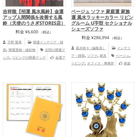
吉祥龍【招運 風水風鈴】金運
ベージュ ソファ 家庭運 家族
アップ人間関係を改善する風
運 風水ラッキーカラー リビン
鈴（天使のうさぎSTORES店）
グルーム U字型 セクショナル
シェーズソファ
料金
¥
6,600
（税込）
料金
¥
286,994
（税込）
万野 愛果
開運インテリア・雑
,
風水師 K（編集長）
インテリ
貨
開運置物・縁起物
玄関の開運グ
,
,
,
,
ア・雑貨
ソファ
家具
ベージュ
ッズ
リビングの開運グッズ
金運ア
,
リビング
オフィス・事務所
家庭
ップ
天使のうさぎ 万野愛果 An
運・家族運アップ
angel rabbit Aika Manno（STORES店）