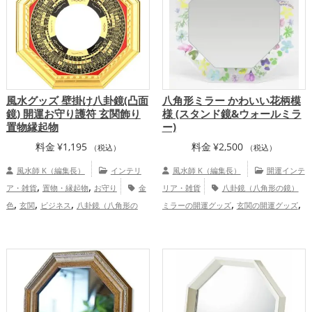
運アップ
仕事運アップ
健康運アップ
,
家庭運・家族運アップ
総合運・全体運ア
ップ
風水グッズ 壁掛け八卦鏡(凸面
八角形ミラー かわいい花柄模
鏡) 開運お守り護符 玄関飾り
様 (スタンド鏡&ウォールミラ
置物縁起物
ー)
料金
¥
1,195
料金
¥
2,500
（税込）
（税込）
風水師 K（編集長）
インテリ
風水師 K（編集長）
開運インテ
,
,
ア・雑貨
置物・縁起物
お守り
金
リア・雑貨
八卦鏡（八角形の鏡）
,
,
,
,
,
色
玄関
ビジネス
八卦鏡（八角形の
ミラーの開運グッズ
玄関の開運グッズ
,
鏡）ミラー
家庭運・家族運アップ
リビングの開運グッズ
恋愛運アッ
総合運・全体運アップ
プ