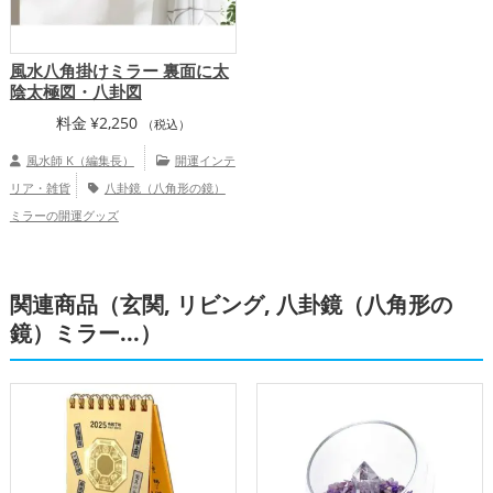
風水八角掛けミラー 裏面に太
陰太極図・八卦図
料金
¥
2,250
（税込）
風水師 K（編集長）
開運インテ
リア・雑貨
八卦鏡（八角形の鏡）
ミラーの開運グッズ
関連商品（玄関, リビング, 八卦鏡（八角形の
鏡）ミラー...）