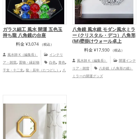
ガラス細工 風水 開運 五色玉
八角鏡 風水鏡 モダン風水ミラ
持ち龍 八角鏡の台座
ー (クリスタル・デコ）八角形
(M)壁掛けウォール卓上
料金
¥
3,074
（税込）
料金
¥
17,930
（税込）
風水師 K（編集長）
インテリ
,
,
,
風水師 K（編集長）
開運インテ
ア・雑貨
置物・縁起物
白色
青色
,
,
リア・雑貨
八卦鏡（八角形の鏡）
干支・十二支
龍・辰年（たつどし）
八
,
,
,
ミラーの開運グッズ
卦鏡（八角形の鏡）ミラー
赤色
黄色
,
,
緑色
金運アップ
仕事運アップ
健
康運アップ