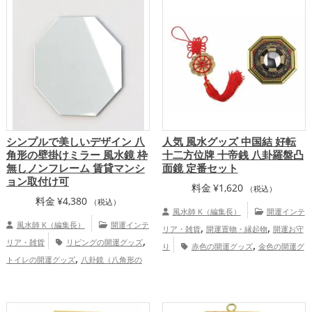
シンプルで美しいデザイン 八
人気 風水グッズ 中国結 好転
角形の壁掛けミラー 風水鏡 枠
十二方位牌 十帝銭 八卦羅盤凸
無しノンフレーム 賃貸マンシ
面鏡 定番セット
ョン取付け可
料金
¥
1,620
（税込）
料金
¥
4,380
（税込）
風水師 K（編集長）
開運インテ
風水師 K（編集長）
開運インテ
,
,
リア・雑貨
開運置物・縁起物
開運お守
,
リア・雑貨
リビングの開運グッズ
,
り
赤色の開運グッズ
金色の開運グ
,
トイレの開運グッズ
八卦鏡（八角形の
,
,
ッズ
玄関の開運グッズ
店舗の開運グッ
,
鏡）ミラーの開運グッズ
金色の開運グッ
,
ズ
八卦鏡（八角形の鏡）ミラーの開運グ
,
ズ
玄関の開運グッズ
恋愛運アッ
,
,
ッズ
金運アップ
仕事運アップ
健
,
,
,
プ
結婚運アップ
金運アップ
仕事運ア