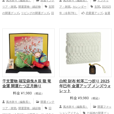
風水師 K（編集長）
開運インテ
風水師 K（編集長）
インテリ
,
,
,
リア・雑貨
開運置物・縁起物
玄関
ア・雑貨
カレンダー
玄関
旧2025
,
,
,
の開運グッズ
リビングの開運グッズ
旧
年（令和7年）
恋愛運アップ
金運
,
,
,
,
2024年（令和6年）の開運グッズ
緑色の
アップ
仕事運アップ
健康運アップ
家
,
,
,
開運グッズ
干支・十二支の開運グッズ
庭運・家族運アップ
総合運・全体運アッ
龍・辰年（たつどし）の開運グッズ
プ
,
健康運アップ
家庭運・家族運アッ
,
プ
総合運・全体運アップ
干支置物 福宝袋曳き辰 龍 竜
白蛇 財布 蛇革二つ折り 2025
金運 開運たつ正月飾り
年巳年 金運アップ メンズウォ
レット
料金
¥
1,980
（税込）
料金
¥
9,980
（税込）
風水師 K（編集長）
開運インテ
,
風水師 K（編集長）
開運ファッ
リア・雑貨
開運置物・縁起物
旧
,
ションアイテム
七福神の開運グッ