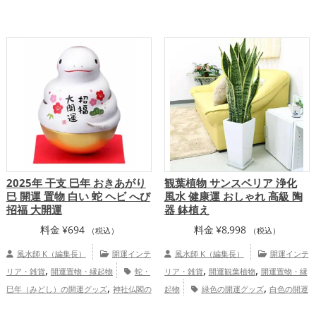
,
,
,
,
ズ
兎・卯年（うどし）の開運グッズ
寝
開運グッズ
干支・十二支の開運グッズ
,
室の開運グッズ
家庭運・家族運ア
馬・午年（うまどし）の開運グッズ
オレ
,
,
ップ
ンジ色の開運グッズ
玄関の開運グッズ
,
オフィス・事務所の開運グッズ
2026年
,
（令和8年）の開運グッズ
赤色の開運グ
,
,
ッズ
恋愛運アップ
結婚運アップ
,
,
金運アップ
仕事運アップ
健康運アッ
,
,
プ
家庭運・家族運アップ
総合運・全体
運アップ
2025年 干支 巳年 おきあがり
観葉植物 サンスベリア 浄化
巳 開運 置物 白い 蛇 ヘビ へび
風水 健康運 おしゃれ 高級 陶
招福 大開運
器 鉢植え
料金
¥
694
料金
¥
8,998
（税込）
（税込）
風水師 K（編集長）
開運インテ
風水師 K（編集長）
開運インテ
,
,
,
リア・雑貨
開運置物・縁起物
蛇・
リア・雑貨
開運観葉植物
開運置物・縁
,
,
巳年（みどし）の開運グッズ
神社仏閣の
起物
緑色の開運グッズ
白色の開運
,
,
,
,
開運グッズ
白色の開運グッズ
旧2025年
グッズ
リビングの開運グッズ
オフィ