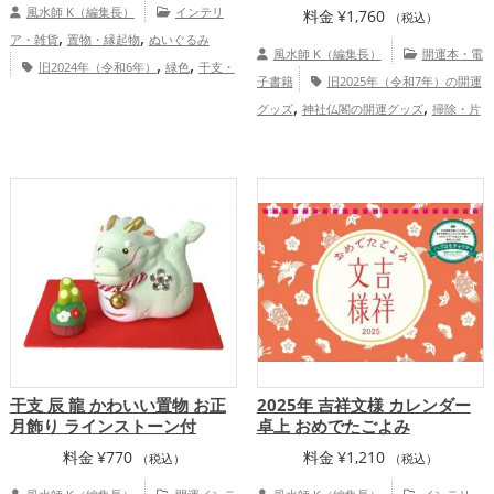
風水師 K（編集長）
インテリ
料金
¥
1,760
（税込）
,
,
ア・雑貨
置物・縁起物
ぬいぐるみ
風水師 K（編集長）
開運本・電
,
,
旧2024年（令和6年）
緑色
干支・
子書籍
旧2025年（令和7年）の開運
,
十二支
龍・辰年（たつどし）
恋愛
,
,
グッズ
神社仏閣の開運グッズ
掃除・片
,
,
,
運アップ
金運アップ
仕事運アップ
健
付け・整理整頓の開運グッズ
金運
,
,
康運アップ
家庭運・家族運アップ
総合
,
,
アップ
健康運アップ
家庭運・家族運ア
運・全体運アップ
,
ップ
総合運・全体運アップ
干支 辰 龍 かわいい置物 お正
2025年 吉祥文様 カレンダー
月飾り ラインストーン付
卓上 おめでたごよみ
料金
¥
770
料金
¥
1,210
（税込）
（税込）