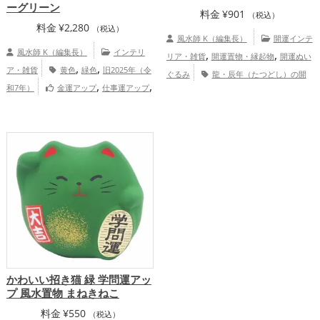
ーグリーン
料金
¥
901
（税込）
料金
¥
2,280
（税込）
風水師 K（編集長）
開運インテ
風水師 K（編集長）
インテリ
,
,
リア・雑貨
開運置物・縁起物
開運ぬい
,
,
ア・雑貨
黄色
緑色
旧2025年（令
ぐるみ
龍・辰年（たつどし）の開
,
,
和7年）
金運アップ
仕事運アップ
,
運グッズ
旧2024年（令和6年）の開運グ
,
,
健康運アップ
家庭運・家族運アップ
総
,
,
ッズ
緑色の開運グッズ
干支・十二支の
合運・全体運アップ
,
開運グッズ
恋愛運アップ
金運アッ
,
,
,
プ
仕事運アップ
健康運アップ
家庭
,
運・家族運アップ
総合運・全体運アッ
プ
かわいい招き猫 緑 学問運アッ
プ 風水置物 まねきねこ
料金
¥
550
（税込）