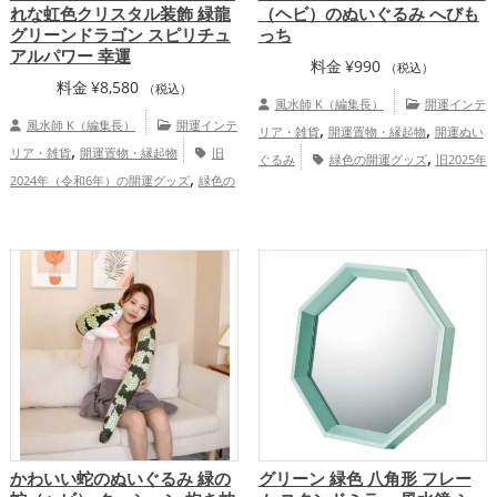
れな虹色クリスタル装飾 緑龍
（ヘビ）のぬいぐるみ へびも
グリーンドラゴン スピリチュ
っち
アルパワー 幸運
料金
¥
990
（税込）
料金
¥
8,580
（税込）
風水師 K（編集長）
開運インテ
風水師 K（編集長）
開運インテ
,
,
リア・雑貨
開運置物・縁起物
開運ぬい
,
リア・雑貨
開運置物・縁起物
旧
,
ぐるみ
緑色の開運グッズ
旧2025年
,
2024年（令和6年）の開運グッズ
緑色の
,
（令和7年）の開運グッズ
干支・十二支
,
,
開運グッズ
干支・十二支の開運グッズ
,
の開運グッズ
蛇・巳年（みどし）の開運
龍・辰年（たつどし）の開運グッズ
,
,
グッズ
恋愛運アップ
金運アップ
,
,
恋愛運アップ
金運アップ
仕事運
,
,
仕事運アップ
健康運アップ
家庭運・家
,
,
アップ
健康運アップ
家庭運・家族運ア
,
族運アップ
総合運・全体運アップ
ップ
かわいい蛇のぬいぐるみ 緑の
グリーン 緑色 八角形 フレー