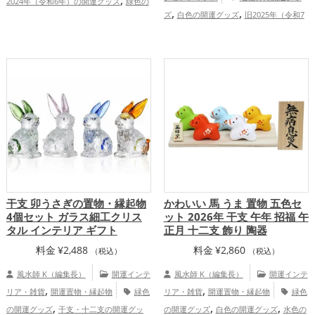
2024年（令和6年）の開運グッズ
緑色の
,
,
,
,
ズ
白色の開運グッズ
旧2025年（令和7
開運グッズ
干支・十二支の開運グッズ
,
,
年）の開運グッズ
干支・十二支の開運グ
龍・辰年（たつどし）の開運グッズ
玄関
,
,
ッズ
蛇・巳年（みどし）の開運グッズ
の開運グッズ
リビングの開運グッズ
,
,
,
金運アップ
総合運・全体運アップ
金運アップ
健康運アップ
家庭
運・家族運アップ
干支 卯うさぎの置物・縁起物
かわいい 馬 うま 置物 五色セ
4個セット ガラス細工クリス
ット 2026年 干支 午年 招福 午
タル インテリア ギフト
正月 十二支 飾り 陶器
料金
¥
2,488
料金
¥
2,860
（税込）
（税込）
風水師 K（編集長）
開運インテ
風水師 K（編集長）
開運インテ
,
,
リア・雑貨
開運置物・縁起物
緑色
リア・雑貨
開運置物・縁起物
緑色
,
,
,
の開運グッズ
干支・十二支の開運グッ
の開運グッズ
白色の開運グッズ
水色の