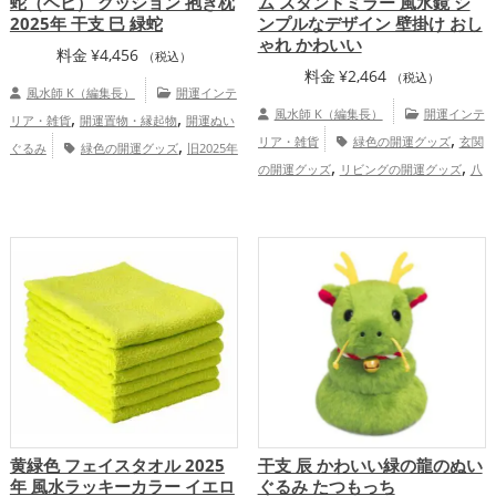
蛇（ヘビ） クッション 抱き枕
ム スタンドミラー 風水鏡 シ
2025年 干支 巳 緑蛇
ンプルなデザイン 壁掛け おし
ゃれ かわいい
料金
¥
4,456
（税込）
料金
¥
2,464
（税込）
風水師 K（編集長）
開運インテ
,
,
風水師 K（編集長）
開運インテ
リア・雑貨
開運置物・縁起物
開運ぬい
,
,
リア・雑貨
緑色の開運グッズ
玄関
ぐるみ
緑色の開運グッズ
旧2025年
,
,
,
の開運グッズ
リビングの開運グッズ
八
（令和7年）の開運グッズ
干支・十二支
,
卦鏡（八角形の鏡）ミラーの開運グッズ
の開運グッズ
蛇・巳年（みどし）の開運
,
,
,
,
仕事運アップ
健康運アップ
家庭
グッズ
寝室の開運グッズ
オフィス・事
,
,
運・家族運アップ
総合運・全体運アッ
務所の開運グッズ
恋愛運アップ
金
,
,
,
プ
運アップ
仕事運アップ
健康運アップ
,
家庭運・家族運アップ
総合運・全体運ア
ップ
黄緑色 フェイスタオル 2025
干支 辰 かわいい緑の龍のぬい
年 風水ラッキーカラー イエロ
ぐるみ たつもっち