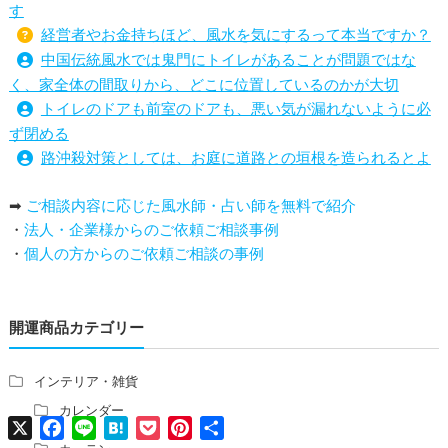
す
経営者やお金持ちほど、風水を気にするって本当ですか？
中国伝統風水では鬼門にトイレがあることが問題ではな
く、家全体の間取りから、どこに位置しているのかが大切
トイレのドアも前室のドアも、悪い気が漏れないように必
ず閉める
路沖殺対策としては、お庭に道路との垣根を造られるとよ
い
➡
ご相談内容に応じた風水師・占い師を無料で紹介
庭を広げると路沖殺（ろちゅうさつ）は防げますか？
・
法人・企業様からのご依頼ご相談事例
トイレ前室のドアの開け閉めについて
・
個人の方からのご依頼ご相談の事例
増築して家相の中心軸が変わると、鬼門の方角にあるトイ
レの位置はずれますか？
青澄杏樹 （アオスミアンジュ）先生からのご回答です。
開運商品カテゴリー
占い師さんは、幽霊を見たことがありますか？
家相風水の診断・鑑定料金や相場について
家相・風水の鑑定料金の相場が知りたい。
インテリア・雑貨
風水の流派について教えてください。
カレンダー
X
Facebook
Line
Hatena
Pocket
Pinterest
共
風水で個人の運勢を占う方法はありますか？
有