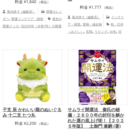
料金
¥
1,840
（税込）
料金
¥
1,777
（税込）
風水師 K（編集長）
開運カレン
,
風水師 K（編集長）
インテリ
ダー
開運インテリア・雑貨
黄色の
,
,
ア・雑貨
置物・縁起物
蛇・巳年
開運グッズ
旧2025年（令和7年）の開運
,
,
,
,
,
（みどし）
玄関
リビング
白色
旧
グッズ
四神（四獣）・五神獣の開運グッ
,
,
,
2025年（令和7年）
干支・十二支
ズ
金運アップ
仕事運アップ
健康
,
,
,
,
金運アップ
仕事運アップ
健康運アッ
運アップ
家庭運・家族運アップ
総合
,
,
プ
家庭運・家族運アップ
総合運・全体
運・全体運アップ
運アップ
干支 辰 かわいい龍のぬいぐる
サムライ開運法 秦氏の秘
み 十二支 たつ丸
儀・２６００年の封印を解か
れた運の底上げ術！【２０２
料金
¥
2,200
（税込）
５年版】 土御門 兼嗣 (著)