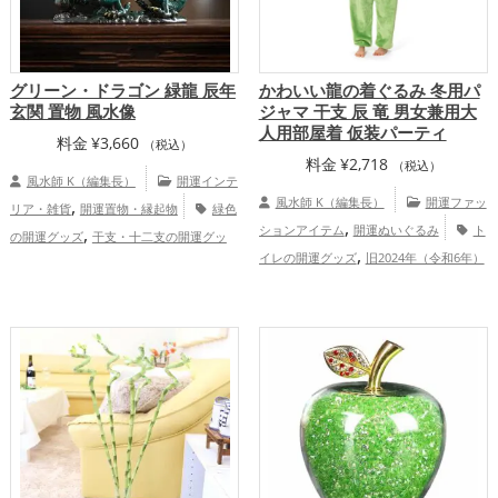
グリーン・ドラゴン 緑龍 辰年
かわいい龍の着ぐるみ 冬用パ
玄関 置物 風水像
ジャマ 干支 辰 竜 男女兼用大
人用部屋着 仮装パーティ
料金
¥
3,660
（税込）
料金
¥
2,718
（税込）
風水師 K（編集長）
開運インテ
,
風水師 K（編集長）
開運ファッ
リア・雑貨
開運置物・縁起物
緑色
,
,
ションアイテム
開運ぬいぐるみ
ト
の開運グッズ
干支・十二支の開運グッ
,
,
,
イレの開運グッズ
旧2024年（令和6年）
ズ
龍・辰年（たつどし）の開運グッズ
,
,
の開運グッズ
干支・十二支の開運グッ
玄関の開運グッズ
リビングの開運グッ
,
,
,
ズ
龍・辰年（たつどし）の開運グッズ
ズ
寝室の開運グッズ
旧2024年（令和6
,
,
恋愛運アップ
家庭運・家族運アッ
年）の開運グッズ
恋愛運アップ
結
,
,
,
,
プ
総合運・全体運アップ
婚運アップ
金運アップ
仕事運アップ
,
,
健康運アップ
家庭運・家族運アップ
総
合運・全体運アップ