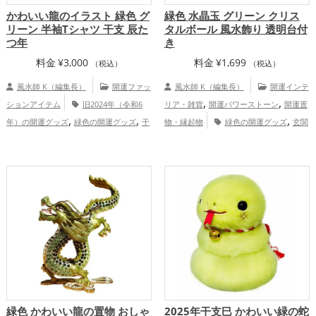
かわいい龍のイラスト 緑色 グ
緑色 水晶玉 グリーン クリス
リーン 半袖Tシャツ 干支 辰た
タルボール 風水飾り 透明台付
つ年
き
料金
¥
3,000
料金
¥
1,699
（税込）
（税込）
風水師 K（編集長）
開運ファッ
風水師 K（編集長）
開運インテ
,
,
ションアイテム
旧2024年（令和6
リア・雑貨
開運パワーストーン
開運置
,
,
,
年）の開運グッズ
緑色の開運グッズ
干
物・縁起物
緑色の開運グッズ
玄関
,
,
支・十二支の開運グッズ
龍・辰年（たつ
の開運グッズ
リビングの開運グッズ
,
,
,
どし）の開運グッズ
仕事運アップ
仕事運アップ
健康運アップ
家庭
,
,
,
健康運アップ
家庭運・家族運アップ
総
運・家族運アップ
総合運・全体運アッ
合運・全体運アップ
プ
緑色 かわいい龍の置物 おしゃ
2025年干支巳 かわいい緑の蛇