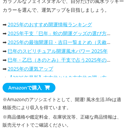
カラフルなフェイスタオルで、自分だけの風水ラッキー
カラーを選んで、運気アップを目指しましょう。
➡
2025年のおすすめ開運情報ランキング
➡
2025年干支「巳年」蛇の開運グッズの選び方、意味と効果と活用法
➡
2025年の最強開運日・吉日一覧まとめ（天赦日・一粒万倍日…）
➡
巳年のスピリチュアル開運風水パワー 2025年
➡
巳年・乙巳（きのとみ）干支で占う2025年の運勢は、どんな一年？
➡
2025年の運気アップ
➡
【2025年最新】吉方位とは？吉方位の調べ方や吉報旅行先での過ごし方を解説
➡
2025年の開運カレンダー！風水で選ぶ、おすすめランキング
Amazonで購入
・
2025年干支巳年は、蛇（へび）の開運カレンダーで運気アップ
※Amazonのアソシエイトとして、開運! 風水生活.lifeは適
・
パワースポット・カレンダー2025年、開運効果抜群！
格販売により収入を得ています。
・
2025年の吉日や最強開運日が分かる暦のカレンダー
※商品価格や
鑑定料金
、在庫状況等、正確な商品情報は、
販売元サイトでご確認ください。