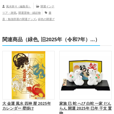
風水師 K（編集長）
開運インテ
,
リア・雑貨
開運置物・縁起物
書
,
斎・勉強部屋の開運グッズ
緑色の開運グ
,
,
ッズ
招き猫の開運グッズ
玄関の開運グ
,
,
ッズ
金運アップ
仕事運アップ
健
,
,
関連商品（緑色, 旧2025年（令和7年）...）
康運アップ
家庭運・家族運アップ
総合
運・全体運アップ
大 金運 風水 四神 暦 2025年
家族 巳 蛇 へび 白蛇 一家 だん
カレンダー 壁掛け
らん 開運 2025年 巳年 干支 置
物