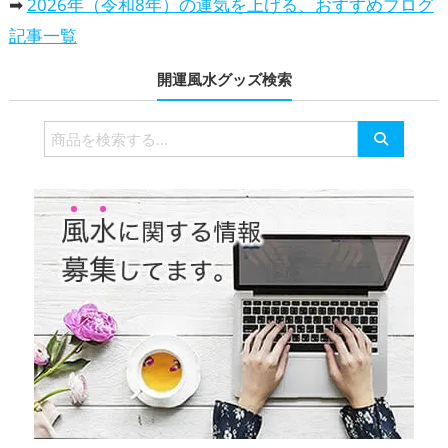
➡
2026年（令和8年）の運気を上げる、おすすめブログ
記事一覧
開運風水グッズ検索
検
索
対
象: