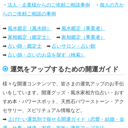
・
法人・企業様からのご依頼ご相談事例
・
個人の方か
らのご依頼ご相談の事例
➡
風水鑑定（風水師）
➡
風水鑑定（事業者）
➡
家相鑑定（鑑定士）
➡
家相鑑定（事業者）
➡
占い師・鑑定士
➡
占いサロン・占い館
➡
占い師・占いのお店を探す（検索）
運気をアップするための開運ガイド
様々な開運コンテンツで、皆さまの運気アップのお手伝
いをしています。開運グッズ・風水家相方位占い・おす
すめ本・パワースポット、天然石パワーストーン・アク
セサリー、スピリチュアル情報など。
➡
上げたい運気別で探せる開運ガイド（恋愛・結婚・金
運・仕事・健康・家庭・家族）運気アップ方法