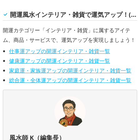
,
（令和7年）の開運グッズ
干支・十二支
ス・事務所の開運グッズ
健康運ア
,
,
の開運グッズ
金運アップ
仕事運ア
ップ
家庭運・家族運アップ
開運風水インテリア・雑貨で運気アップ！(仕事運, 健康運, 家庭運・家族運, 総合運・全体運)
,
,
ップ
健康運アップ
家庭運・家族運アッ
,
プ
総合運・全体運アップ
開運カテゴリー「インテリア・雑貨」に属するアイテ
ム、商品・サービスで、運気アップを実現しましょう！
仕事運アップの開運インテリア・雑貨一覧
健康運アップの開運インテリア・雑貨一覧
家庭運・家族運アップの開運インテリア・雑貨一覧
総合運・全体運アップの開運インテリア・雑貨一覧
風水師 K（編集長）