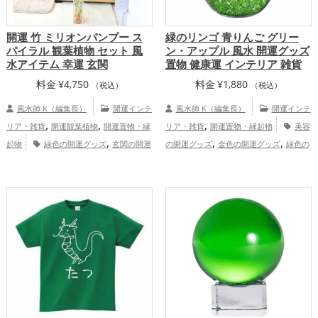
開運 竹 ミリオンバンブー ス
緑のリンゴ 青りんご グリー
パイラル 観葉植物 セット 風
ン・アップル 風水 開運グッズ
水アイテム 幸運 玄関
置物 健康運 インテリア 雑貨
料金
¥
4,750
料金
¥
1,880
（税込）
（税込）
風水師 K（編集長）
開運インテ
風水師 K（編集長）
開運インテ
,
,
,
リア・雑貨
開運観葉植物
開運置物・縁
リア・雑貨
開運置物・縁起物
美容
,
,
,
起物
緑色の開運グッズ
玄関の開運
の開運グッズ
金色の開運グッズ
緑色の
,
,
,
グッズ
リビングの開運グッズ
オフィ
開運グッズ
書斎・勉強部屋の開運グッ
,
ス・事務所の開運グッズ
金運アッ
ズ
りんごの開運グッズ
金運アッ
,
,
,
,
,
,
プ
仕事運アップ
健康運アップ
家庭
プ
仕事運アップ
健康運アップ
総合
,
運・家族運アップ
総合運・全体運アッ
運・全体運アップ
プ