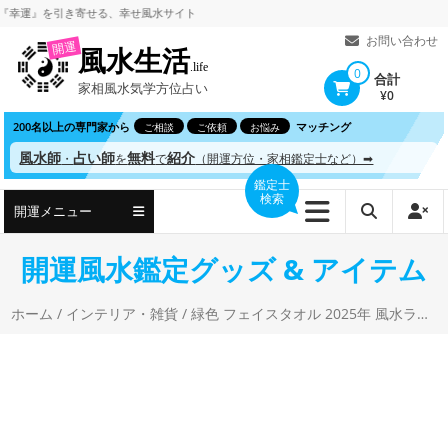
コ
』を引き寄せる、
幸せ風水サイト
ン
お問い合わせ
開運
風水生活
テ
.life
0
合計
家相風水気学方位占い
ン
¥0
ツ
200名以上の専門家から
マッチング
ご相談
ご依頼
お悩み
へ
風水師
占い師
無料
紹介
・
を
で
（開運方位・家相鑑定士など）➡
ス
鑑定士
検索
キ
開運メニュー
ッ
プ
開運風水鑑定グッズ & アイテム
ホーム
/
インテリア・雑貨
/ 緑色 フェイスタオル 2025年 風水ラッキーカラー グリーン