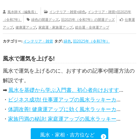
,
風水師 K（編集長）
インテリア・雑貨×緑色
インテリア・雑貨×旧2025年
,
（令和7年）
緑色の開運グッズ
旧2025年（令和7年）の開運グッズ
仕事運
,
,
,
アップ
健康運アップ
家庭運・家族運アップ
総合運・全体運アップ
カテゴリー:
インテリア・雑貨
タグ:
緑色
,
旧2025年（令和7年）
風水で運気を上げる!
風水で運気を上げるのに、おすすめの記事や開運方法の
解説です。
➡
風水を基礎から学ぶ入門書、初心者向けおすすめ本
・
ビジネス成功! 仕事運アップの風水ラッキーカラー5選、効果解説
・
体調改善! 健康運アップに効く風水ラッキーカラー5選、効果と活用法を解説
・
家族円満の秘訣! 家庭運アップの風水ラッキーカラー5選、効果解説
風水・家相・吉方位など