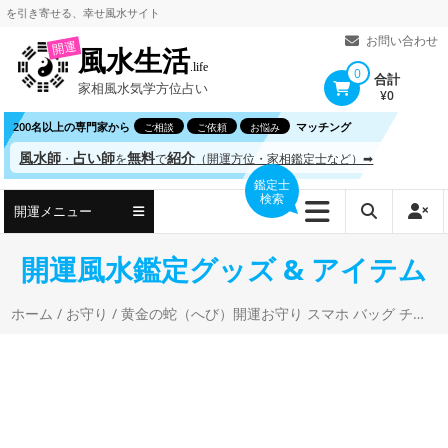
コ
き寄せる、
幸せ風水サイト
ン
お問い合わせ
開運
風水生活
テ
.life
0
合計
家相風水気学方位占い
ン
¥0
ツ
200名以上の専門家から
マッチング
ご相談
ご依頼
お悩み
へ
風水師
占い師
無料
紹介
・
を
で
（開運方位・家相鑑定士など）➡
ス
鑑定士
検索
キ
開運メニュー
ッ
プ
開運風水鑑定グッズ & アイテム
ホーム
/
お守り
/ 黄金の蛇（へび）開運お守り スマホ バッグ チャーム 10個セット 金色 ゴールド 金運 仕事運 成功運