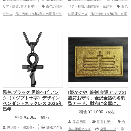
,
,
リア・雑貨
開運お守り
白色の開運
リア・雑貨
開運置物・縁起物
白色
,
,
グッズ
旧2025年（令和7年）の開運グッ
の開運グッズ
旧2025年（令和7年）の開
,
,
,
,
ズ
干支・十二支の開運グッズ
蛇・巳年
運グッズ
干支・十二支の開運グッズ
,
,
（みどし）の開運グッズ
神社仏閣の開運
蛇・巳年（みどし）の開運グッズ
玄関の
,
,
,
グッズ
金運アップ
家庭運・家族運
開運グッズ
七福神の開運グッズ
金色の
,
,
アップ
総合運・全体運アップ
開運グッズ
恋愛運アップ
結婚運ア
,
,
,
ップ
金運アップ
仕事運アップ
健康運
,
,
アップ
家庭運・家族運アップ
総合運・
全体運アップ
黒色 ブラック 黒蛇ヘビ アン
[姫かぐや] 蛇剣 金運アップの
ク（エジプト十字）デザイン
護符お守り、金沢金箔の名刺
ペンダントネックレス 2025年
型カード。財布に金庫に。
巳年
料金
¥
11,000
（税込）
料金
¥
2,363
（税込）
琴紫 巴園
開運お守り
金
風水師 K（編集長）
開運アクセ
色の開運グッズ
金運アップ