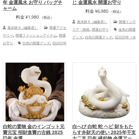
年 金運風水 お守り バッグチ
じ 金運風水 開運お守り
ャーム
料金
¥
6,980
（税込）
料金
¥
1,980
（税込）
風水師 K（編集長）
開運インテ
風水師 K（編集長）
開運アクセ
,
リア・雑貨
開運お守り
金色の開運
,
,
サリー
開運ファッションアイテム
開運
,
,
グッズ
白色の開運グッズ
旧2025年（令
,
お守り
白色の開運グッズ
旧2025年
,
和7年）の開運グッズ
干支・十二支の開
,
（令和7年）の開運グッズ
干支・十二支
,
運グッズ
蛇・巳年（みどし）の開運グッ
,
の開運グッズ
蛇・巳年（みどし）の開運
,
ズ
神社仏閣の開運グッズ
金運アッ
,
,
グッズ
書斎・勉強部屋の開運グッズ
神
,
,
プ
家庭運・家族運アップ
総合運・全体
,
社仏閣の開運グッズ
七福神の開運グッ
運アップ
,
,
ズ
金運アップ
仕事運アップ
総合
運・全体運アップ
白蛇の置物 金のインゴット元
白へび 白蛇 蛇 ヘビ 財をもた
寶元宝 招財進寶の古銭 2025
らす弁財天の使い 2025年干支
巳年 金運
十二支 巳年 縁起物 金運アッ