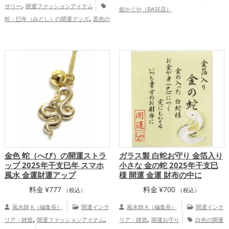
,
サリー
開運ファッションアイテム
姫かぐや（BASE店）
,
蛇・巳年（みどし）の開運グッズ
黒色の
,
開運グッズ
旧2025年（令和7年）の開運
,
グッズ
干支・十二支の開運グッズ
,
,
恋愛運アップ
金運アップ
仕事運アッ
,
,
プ
家庭運・家族運アップ
総合運・全体
運アップ
金色 蛇（へび）の開運ストラ
ガラス製 白蛇お守り 金箔入り
ップ 2025年干支巳年 スマホ
小さな 金の蛇 2025年干支巳
風水 金運財運アップ
様 開運 金運 財布の中に
料金
¥
777
料金
¥
700
（税込）
（税込）
風水師 K（編集長）
開運インテ
風水師 K（編集長）
開運インテ
,
,
,
リア・雑貨
開運ファッションアイテム
リア・雑貨
開運お守り
白色の開運