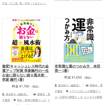
,
,
干支・十二支
馬・午年（うまどし）
,
,
運グッズ
干支・十二支の開運グッズ
,
,
,
2026年（令和8年）
神社仏閣
スマホ
,
蛇・巳年（みどし）の開運グッズ
玄関の
,
金色
山口県
中国地方
恋愛運
,
開運グッズ
金運アップ
仕事運アッ
,
,
,
アップ
結婚運アップ
金運アップ
仕事
,
,
プ
健康運アップ
家庭運・家族運アッ
,
,
運アップ
健康運アップ
家庭運・家族運
,
プ
総合運・全体運アップ
,
アップ
総合運・全体運アップ
激変!キャッシュレス時代の金
非常識な運のつかみ方 本田
運アップ対策 李家幽竹の一生
晃一 (著)
お金に困らない超☆風水術
料金
¥
1,650
（税込）
李家 幽竹 (著)
風水師 K（編集長）
開運本・電
料金
¥
1,760
（税込）
子書籍
パワースポットの開運グッ
風水師 K（編集長）
開運本・電
,
,
ズ
心理学の開運グッズ
ビジネスの開運
,
子書籍
風水・家相の開運グッズ
フ
,
,
グッズ
金運アップ
仕事運アップ