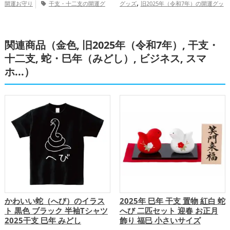
,
開運お守り
干支・十二支の開運グ
グッズ
旧2025年（令和7年）の開運グッ
,
,
,
,
ッズ
蛇・巳年（みどし）の開運グッズ
ズ
干支・十二支の開運グッズ
蛇・巳年
,
,
,
スマホの開運グッズ
金色の開運グッズ
（みどし）の開運グッズ
金色の開運グッ
,
,
関連商品（金色, 旧2025年（令和7年）, 干支・
旧2025年（令和7年）の開運グッズ
ズ
恋愛運アップ
結婚運アップ
金
,
,
,
,
,
金運アップ
仕事運アップ
健康運アッ
運アップ
仕事運アップ
健康運アップ
十二支, 蛇・巳年（みどし）, ビジネス, スマ
,
,
,
プ
家庭運・家族運アップ
総合運・全体
家庭運・家族運アップ
総合運・全体運ア
ホ...）
運アップ
ップ
かわいい蛇（へび）のイラス
2025年 巳年 干支 置物 紅白 蛇
ト 黒色 ブラック 半袖Tシャツ
へび 二匹セット 迎春 お正月
2025干支 巳年 みどし
飾り 福巳 小さいサイズ