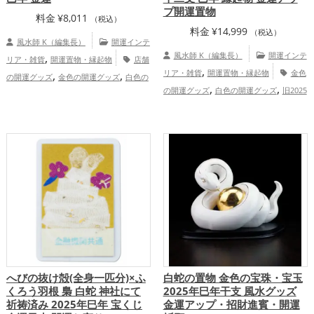
プ開運置物
料金
¥
8,011
（税込）
料金
¥
14,999
（税込）
風水師 K（編集長）
開運インテ
,
風水師 K（編集長）
開運インテ
リア・雑貨
開運置物・縁起物
店舗
,
,
,
リア・雑貨
開運置物・縁起物
金色
の開運グッズ
金色の開運グッズ
白色の
,
,
,
の開運グッズ
白色の開運グッズ
旧2025
開運グッズ
旧2025年（令和7年）の開運
,
,
,
年（令和7年）の開運グッズ
干支・十二
グッズ
干支・十二支の開運グッズ
蛇・
,
,
支の開運グッズ
蛇・巳年（みどし）の開
巳年（みどし）の開運グッズ
玄関の開運
,
,
運グッズ
七福神の開運グッズ
金運
グッズ
恋愛運アップ
結婚運アッ
,
,
,
アップ
プ
金運アップ
仕事運アップ
健康運ア
,
,
ップ
家庭運・家族運アップ
総合運・全
体運アップ
へびの抜け殻(全身一匹分)×ふ
白蛇の置物 金色の宝珠・宝玉
くろう羽根 梟 白蛇 神社にて
2025年巳年干支 風水グッズ
祈祷済み 2025年巳年 宝くじ
金運アップ・招財進賓・開運