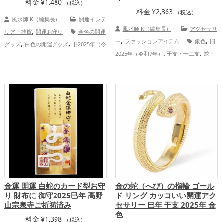
料金
¥
1,480
（税込）
料金
¥
2,363
（税込）
風水師 K（編集長）
開運インテ
,
風水師 K（編集長）
アクセサリ
リア・雑貨
開運お守り
金色の開運
,
,
,
,
ー
ファッションアイテム
銀色
旧
グッズ
白色の開運グッズ
旧2025年（令
,
,
,
2025年（令和7年）
干支・十二支
蛇・
和7年）の開運グッズ
干支・十二支の開
,
,
巳年（みどし）
金運アップ
仕事運
運グッズ
蛇・巳年（みどし）の開運グッ
,
,
,
,
アップ
健康運アップ
家庭運・家族運ア
ズ
リビングの開運グッズ
神社仏閣の開
,
,
ップ
総合運・全体運アップ
運グッズ
金運アップ
家庭運・家族
,
運アップ
総合運・全体運アップ
金運 開運 白蛇のカード型お守
金の蛇（へび）の指輪 ゴール
り 財布に 御守2025巳年 高野
ド リング カッコいい開運アク
山宗泉寺ご祈祷済み
セサリー 巳年 干支 2025年 金
色
料金
¥
1,398
（税込）