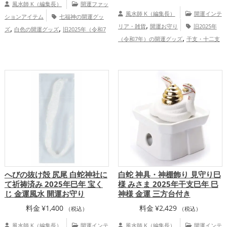
風水師 K（編集長）
開運ファッ
風水師 K（編集長）
開運インテ
ションアイテム
七福神の開運グッ
,
,
,
リア・雑貨
開運お守り
旧2025年
ズ
白色の開運グッズ
旧2025年（令和7
,
,
（令和7年）の開運グッズ
干支・十二支
年）の開運グッズ
干支・十二支の開運グ
,
,
の開運グッズ
蛇・巳年（みどし）の開運
ッズ
蛇・巳年（みどし）の開運グッズ
,
,
,
グッズ
梟(ふくろう)の開運グッズ
神社
金運アップ
総合運・全体運アップ
,
,
仏閣の開運グッズ
金色の開運グッズ
白
,
色の開運グッズ
恋愛運アップ
金運
,
,
,
アップ
仕事運アップ
健康運アップ
家
,
庭運・家族運アップ
総合運・全体運アッ
プ
へびの抜け殻 尻尾 白蛇神社に
白蛇 神具・神棚飾り 見守り巳
て祈祷済み 2025年巳年 宝く
様 みさま 2025年干支巳年 巳
じ 金運風水 開運お守り
神様 金運 三方台付き
料金
¥
1,400
料金
¥
2,429
（税込）
（税込）
風水師 K（編集長）
開運インテ
風水師 K（編集長）
開運インテ