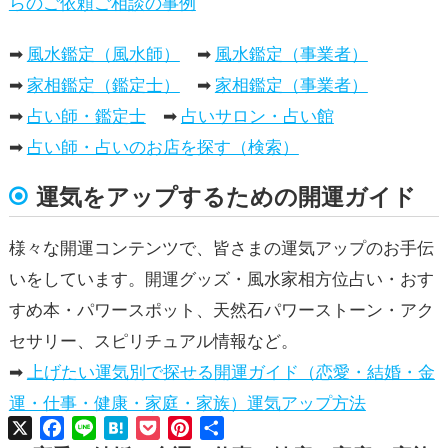
らのご依頼ご相談の事例
➡
風水鑑定（風水師）
➡
風水鑑定（事業者）
➡
家相鑑定（鑑定士）
➡
家相鑑定（事業者）
➡
占い師・鑑定士
➡
占いサロン・占い館
➡
占い師・占いのお店を探す（検索）
運気をアップするための開運ガイド
様々な開運コンテンツで、皆さまの運気アップのお手伝
いをしています。開運グッズ・風水家相方位占い・おす
すめ本・パワースポット、天然石パワーストーン・アク
セサリー、スピリチュアル情報など。
➡
上げたい運気別で探せる開運ガイド（恋愛・結婚・金
運・仕事・健康・家庭・家族）運気アップ方法
X
Facebook
Line
Hatena
Pocket
Pinterest
共
有