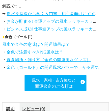
,
ップ
仕事運アップ
解説です。
➡
風水を基礎から学ぶ入門書、初心者向けおすすめ本
・
お金が貯まる! 金運アップの風水ラッキーカラー5選、効果解説
・
ビジネス成功! 仕事運アップの風水ラッキーカラー5選、効果解説
●
金色（ゴールド）
風水で金色の意味は？開運効果は？
・
金色で注意すべきNG風水は？
・
置き場所・飾り方（金色の開運風水グッズ）
・
金色（ゴールド）の開運風水パワーで上がる運気
風水・家相・吉方位など
開運鑑定のご依頼は
説明
レビュー (0)