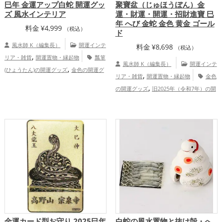
巳年 金運アップ白蛇 開運グッ
聚寶盆（じゅほうぼん）金
ズ 風水インテリア
運・財運・開運・招財進寶 巳
年 へび 金蛇 金色 黄金 ゴール
料金
¥
4,999
（税込）
ド
風水師 K（編集長）
開運インテ
料金
¥
8,698
（税込）
,
リア・雑貨
開運置物・縁起物
瓢箪
風水師 K（編集長）
開運インテ
,
(ひょうたん)の開運グッズ
金色の開運グ
,
リア・雑貨
開運置物・縁起物
金色
,
,
ッズ
白色の開運グッズ
旧2025年（令和
,
の開運グッズ
旧2025年（令和7年）の開
,
7年）の開運グッズ
干支・十二支の開運
,
,
運グッズ
干支・十二支の開運グッズ
,
グッズ
蛇・巳年（みどし）の開運グッ
,
蛇・巳年（みどし）の開運グッズ
玄関の
,
,
ズ
玄関の開運グッズ
店舗の開運グッ
,
開運グッズ
金運アップ
仕事運アッ
,
,
ズ
金運アップ
仕事運アップ
健康
,
プ
総合運・全体運アップ
,
,
運アップ
家庭運・家族運アップ
総合
運・全体運アップ
金運カード型お守り 2025巳年
白蛇の風水置物と抜け殻・へ