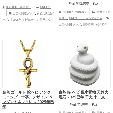
料金
¥
12,999
（税込）
風水師 K（編集長）
開運お守
,
風水師 K（編集長）
開運アクセ
り
金色の開運グッズ
白色の開運グ
,
,
サリー
開運ファッションアイテム
ッズ
旧2025年（令和7年）の開運グッ
,
,
,
金色の開運グッズ
旧2025年（令和7年）
ズ
干支・十二支の開運グッズ
蛇・巳年
,
,
の開運グッズ
干支・十二支の開運グッ
（みどし）の開運グッズ
神社仏閣の開運
,
,
,
ズ
蛇・巳年（みどし）の開運グッズ
グッズ
七福神の開運グッズ
熊本県
,
,
,
金運アップ
仕事運アップ
家庭
九州地方
金運アップ
総合運・全体
,
運・家族運アップ
総合運・全体運アッ
運アップ
プ
金色 ゴールド 蛇ヘビ アンク
白蛇 蛇 ヘビ 風水置物 天然大
（エジプト十字）デザイン ペ
理石 2025巳年 干支 十二支
ンダントネックレス 2025年巳
料金
¥
9,880
（税込）
年
風水師 K（編集長）
開運インテ