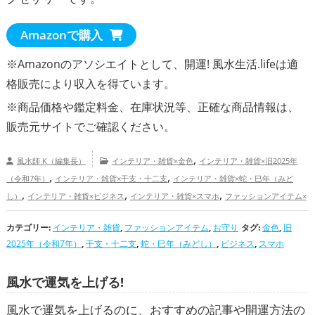
Amazonで購入
※Amazonのアソシエイトとして、開運! 風水生活.lifeは適
格販売により収入を得ています。
※商品価格や
鑑定料金
、在庫状況等、正確な商品情報は、
販売元サイトでご確認ください。
,
風水師 K（編集長）
インテリア・雑貨×金色
インテリア・雑貨×旧2025年
,
,
（令和7年）
インテリア・雑貨×干支・十二支
インテリア・雑貨×蛇・巳年（みど
,
,
,
し）
インテリア・雑貨×ビジネス
インテリア・雑貨×スマホ
ファッションアイテム×
,
,
金色
ファッションアイテム×旧2025年（令和7年）
ファッションアイテム×干支・十
カテゴリー:
,
インテリア・雑貨
,
ファッションアイテム
,
,
お守り
タグ:
金色
,
旧
,
二支
ファッションアイテム×蛇・巳年（みどし）
ファッションアイテム×ビジネス
2025年（令和7年）
,
干支・十二支
,
蛇・巳年（みどし）
,
ビジネス
,
スマホ
,
,
,
ファッションアイテム×スマホ
お守り×金色
お守り×旧2025年（令和7年）
お守り×干
,
,
,
支・十二支
お守り×蛇・巳年（みどし）
お守り×ビジネス
お守り×スマホ
金色
風水で運気を上げる!
,
,
,
の開運グッズ
旧2025年（令和7年）の開運グッズ
干支・十二支の開運グッズ
蛇・巳
,
,
年（みどし）の開運グッズ
ビジネスの開運グッズ
スマホの開運グッズ
金運ア
風水で運気を上げるのに、おすすめの記事や開運方法の