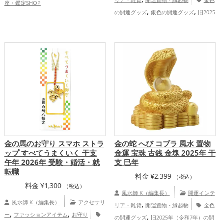
座・鑑定SHOP
,
,
の開運グッズ
銀色の開運グッズ
旧2025
,
年（令和7年）の開運グッズ
干支・十二
,
支の開運グッズ
蛇・巳年（みどし）の開
,
,
運グッズ
玄関の開運グッズ
リビングの
,
開運グッズ
恋愛運アップ
結婚運ア
,
,
,
ップ
金運アップ
仕事運アップ
健康運
,
,
アップ
家庭運・家族運アップ
総合運・
全体運アップ
金の馬のお守り スマホ ストラ
金の蛇 へび コブラ 風水 置物
ップ すべてうまくいく 干支
金運 宝珠 古銭 金塊 2025年 干
午年 2026年 受験・婚活・就
支 巳年
転職
料金
¥
2,399
（税込）
料金
¥
1,300
（税込）
風水師 K（編集長）
開運インテ
風水師 K（編集長）
アクセサリ
,
リア・雑貨
開運置物・縁起物
金色
,
,
ー
ファッションアイテム
お守り
,
の開運グッズ
旧2025年（令和7年）の開