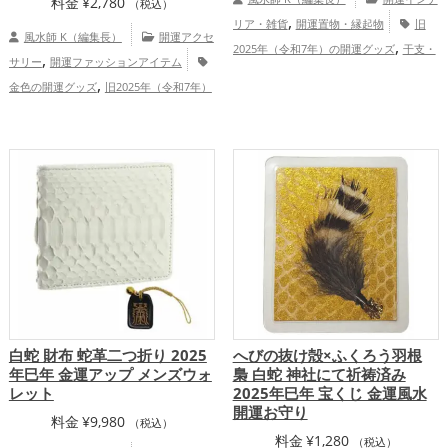
料金
¥
2,780
（税込）
,
リア・雑貨
開運置物・縁起物
旧
風水師 K（編集長）
開運アクセ
,
2025年（令和7年）の開運グッズ
干支・
,
サリー
開運ファッションアイテム
,
十二支の開運グッズ
蛇・巳年（みどし）
,
金色の開運グッズ
旧2025年（令和7年）
,
,
の開運グッズ
玄関の開運グッズ
キッチ
,
の開運グッズ
干支・十二支の開運グッ
,
,
ンの開運グッズ
店舗の開運グッズ
白色
,
ズ
蛇・巳年（みどし）の開運グッズ
,
の開運グッズ
金運アップ
仕事運ア
,
,
恋愛運アップ
結婚運アップ
金運
,
,
ップ
健康運アップ
家庭運・家族運アッ
,
,
アップ
仕事運アップ
家庭運・家族運ア
,
プ
総合運・全体運アップ
,
ップ
総合運・全体運アップ
白蛇 財布 蛇革二つ折り 2025
へびの抜け殻×ふくろう羽根
年巳年 金運アップ メンズウォ
梟 白蛇 神社にて祈祷済み
レット
2025年巳年 宝くじ 金運風水
開運お守り
料金
¥
9,980
（税込）
料金
¥
1,280
（税込）