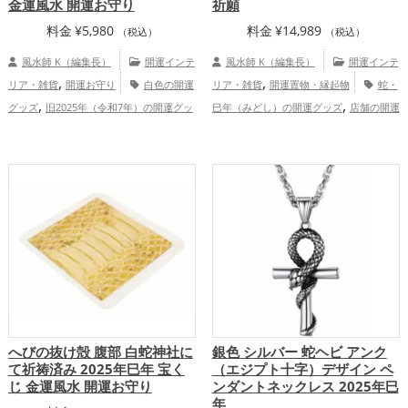
金運風水 開運お守り
祈願
料金
¥
5,980
料金
¥
14,989
（税込）
（税込）
風水師 K（編集長）
開運インテ
風水師 K（編集長）
開運インテ
,
,
リア・雑貨
開運お守り
白色の開運
リア・雑貨
開運置物・縁起物
蛇・
,
,
グッズ
旧2025年（令和7年）の開運グッ
巳年（みどし）の開運グッズ
店舗の開運
,
,
,
,
ズ
干支・十二支の開運グッズ
蛇・巳年
グッズ
金色の開運グッズ
白色の開運グ
,
,
（みどし）の開運グッズ
梟(ふくろう)の
ッズ
旧2025年（令和7年）の開運グッ
,
,
,
開運グッズ
神社仏閣の開運グッズ
金色
ズ
干支・十二支の開運グッズ
金運
,
,
,
,
の開運グッズ
恋愛運アップ
結婚運
アップ
仕事運アップ
健康運アップ
家
,
,
,
,
アップ
金運アップ
仕事運アップ
健康
庭運・家族運アップ
総合運・全体運アッ
,
,
運アップ
家庭運・家族運アップ
総合
プ
運・全体運アップ
へびの抜け殻 腹部 白蛇神社に
銀色 シルバー 蛇ヘビ アンク
て祈祷済み 2025年巳年 宝く
（エジプト十字）デザイン ペ
じ 金運風水 開運お守り
ンダントネックレス 2025年巳
年