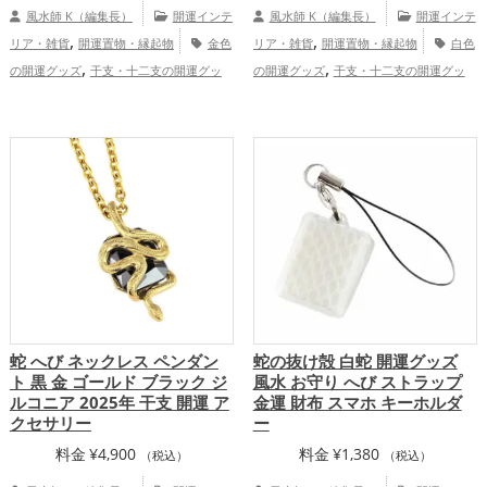
風水師 K（編集長）
開運インテ
風水師 K（編集長）
開運インテ
,
,
リア・雑貨
開運置物・縁起物
金色
リア・雑貨
開運置物・縁起物
白色
,
,
の開運グッズ
干支・十二支の開運グッ
の開運グッズ
干支・十二支の開運グッ
,
,
,
,
ズ
龍・辰年（たつどし）の開運グッズ
ズ
龍・辰年（たつどし）の開運グッズ
,
,
玄関の開運グッズ
金運アップ
家庭
玄関の開運グッズ
リビングの開運グッ
,
運・家族運アップ
ズ
トイレの開運グッズ
蛇 へび ネックレス ペンダン
蛇の抜け殻 白蛇 開運グッズ
ト 黒 金 ゴールド ブラック ジ
風水 お守り へび ストラップ
ルコニア 2025年 干支 開運 ア
金運 財布 スマホ キーホルダ
クセサリー
ー
料金
¥
4,900
料金
¥
1,380
（税込）
（税込）