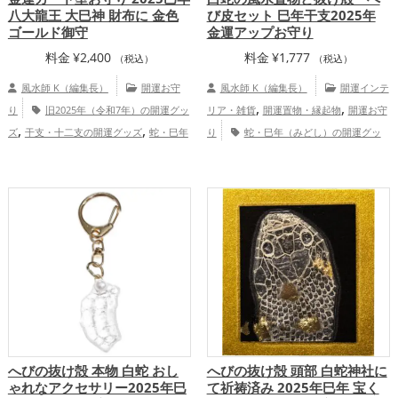
八大龍王 大巳神 財布に 金色
び皮セット 巳年干支2025年
ゴールド御守
金運アップお守り
料金
¥
2,400
料金
¥
1,777
（税込）
（税込）
風水師 K（編集長）
開運お守
風水師 K（編集長）
開運インテ
,
,
り
旧2025年（令和7年）の開運グッ
リア・雑貨
開運置物・縁起物
開運お守
,
,
ズ
干支・十二支の開運グッズ
蛇・巳年
り
蛇・巳年（みどし）の開運グッ
,
,
,
（みどし）の開運グッズ
神社仏閣の開運
ズ
玄関の開運グッズ
リビングの開運グ
,
,
,
,
グッズ
金色の開運グッズ
熊本県
ッズ
神社仏閣の開運グッズ
七福神の開
,
,
,
九州地方
恋愛運アップ
結婚運アッ
運グッズ
白色の開運グッズ
旧2025年
,
,
,
,
プ
金運アップ
仕事運アップ
健康運ア
（令和7年）の開運グッズ
干支・十二支
,
,
,
ップ
家庭運・家族運アップ
総合運・全
の開運グッズ
金運アップ
仕事運ア
,
,
体運アップ
ップ
家庭運・家族運アップ
総合運・全
体運アップ
へびの抜け殻 本物 白蛇 おし
へびの抜け殻 頭部 白蛇神社に
ゃれなアクセサリー2025年巳
て祈祷済み 2025年巳年 宝く