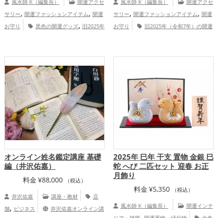
風水師 K（編集長）
開運アクセ
風水師 K（編集長）
開運アクセ
,
,
,
,
サリー
開運ファッションアイテム
開運
サリー
開運ファッションアイテム
開運
,
お守り
黒色の開運グッズ
旧2025年
お守り
旧2025年（令和7年）の開運
,
,
,
（令和7年）の開運グッズ
干支・十二支
グッズ
干支・十二支の開運グッズ
蛇・
,
,
の開運グッズ
蛇・巳年（みどし）の開運
巳年（みどし）の開運グッズ
玄関の開運
,
,
,
グッズ
金色の開運グッズ
恋愛運ア
グッズ
神社仏閣の開運グッズ
スマホの
,
,
,
,
ップ
金運アップ
仕事運アップ
健康運
開運グッズ
白色の開運グッズ
金運
,
,
,
,
アップ
家庭運・家族運アップ
総合運・
アップ
仕事運アップ
健康運アップ
全体運アップ
オンライン姓名鑑定講座 基礎
2025年 巳年 干支 置物 金銀 巳
編（井沢佑嘉）
蛇 へび 二匹セット 迎春 お正
月飾り
料金
¥
88,000
（税込）
料金
¥
5,350
（税込）
井沢佑嘉
講座・教材
店
,
風水師 K（編集長）
開運インテ
舗
ビジネス
井沢佑嘉オンライン講
,
リア・雑貨
開運置物・縁起物
金色