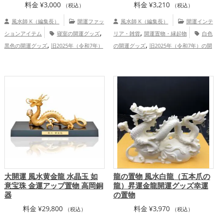
料金
¥
3,000
料金
¥
3,210
（税込）
（税込）
風水師 K（編集長）
開運ファッ
風水師 K（編集長）
開運インテ
,
,
ションアイテム
寝室の開運グッズ
リア・雑貨
開運置物・縁起物
白色
,
,
黒色の開運グッズ
旧2025年（令和7年）
の開運グッズ
旧2025年（令和7年）の開
,
,
,
の開運グッズ
干支・十二支の開運グッ
運グッズ
干支・十二支の開運グッズ
,
,
,
ズ
蛇・巳年（みどし）の開運グッズ
玄
蛇・巳年（みどし）の開運グッズ
玄関の
,
,
,
関の開運グッズ
金運アップ
仕事運
開運グッズ
リビングの開運グッズ
赤色
,
,
,
アップ
家庭運・家族運アップ
総合運・
の開運グッズ
恋愛運アップ
結婚運
,
,
,
全体運アップ
アップ
金運アップ
仕事運アップ
健康
,
,
運アップ
家庭運・家族運アップ
総合
運・全体運アップ
大開運 風水黄金龍 水晶玉 如
龍の置物 風水白龍（五本爪の
意宝珠 金運アップ置物 高岡銅
龍）昇運金龍開運グッズ幸運
器
の置物
料金
¥
29,800
料金
¥
3,970
（税込）
（税込）