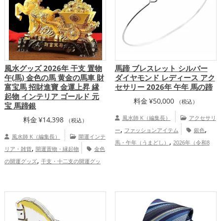
風水グッズ 2026年 干支 置物
馬蹄 ブレスレット シルバー
午(馬) 金色の馬 黄金の馬車 財
ダイヤモンド レディース アク
富宝馬 招財進寶 金運上昇 縁
セサリー 2026年 午年 馬の蹄
起物 インテリア ゴールド 元
料金
¥
50,000
（税込）
宝 馬蹄銀
風水師 K（編集長）
アクセサリ
料金
¥
14,398
（税込）
,
,
ー
ファッションアイテム
銀色
風水師 K（編集長）
開運インテ
,
馬・午年（うまどし）
2026年（令和8
,
リア・雑貨
開運置物・縁起物
金色
,
年）
仕事運アップ
総合運・全体運
,
の開運グッズ
干支・十二支の開運グッ
アップ
,
,
ズ
馬・午年（うまどし）の開運グッズ
,
ビジネスの開運グッズ
2026年（令和8
,
年）の開運グッズ
金運アップ
仕事
,
運アップ
総合運・全体運アップ