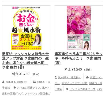
激変!キャッシュレス時代の金
李家幽竹の風水手帳2026 ラッ
運アップ対策 李家幽竹の一生
キーを持ち歩こう 李家 幽竹
お金に困らない超☆風水術
(著)
李家 幽竹 (著)
料金
¥
1,540
（税込）
料金
¥
1,760
（税込）
風水師 K（編集長）
開運カレン
風水師 K（編集長）
開運本・電
,
,
ダー
開運インテリア・雑貨
開運本・電
,
子書籍
スマホの開運グッズ
風水・
,
子書籍
ピンク色の開運グッズ
パワ
,
家相の開運グッズ
ファッション開運術の
,
ースポットの開運グッズ
李家幽竹の開運
,
,
開運グッズ
李家幽竹の開運グッズ
美容
,
グッズ
2026年（令和8年）の開運グッ
,