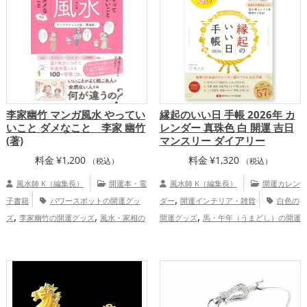
,
開運グッズ
恋愛運アップ
結婚運ア
,
,
,
ップ
金運アップ
仕事運アップ
健康運
,
,
アップ
家庭運・家族運アップ
総合運・
全体運アップ
李家幽竹 マンガ風水 やってい
縁起のいい日 手帳 2026年 カ
いこと ダメなこと 李家 幽竹
レンダー 真珠色 白 開運 吉日
(著)
マンスリー ダイアリー
料金
¥
1,200
料金
¥
1,320
（税込）
（税込）
風水師 K（編集長）
開運本・電
風水師 K（編集長）
開運カレン
,
子書籍
パワースポットの開運グッ
ダー
開運インテリア・雑貨
白色の
,
,
,
ズ
李家幽竹の開運グッズ
風水・家相の
開運グッズ
馬・午年（うまどし）の開運
,
開運グッズ
金運アップ
グッズ
2026年（令和8年）の開運グッ
,
,
ズ
恋愛運アップ
結婚運アップ
金
,
,
,
運アップ
仕事運アップ
健康運アップ
,
家庭運・家族運アップ
総合運・全体運ア
ップ