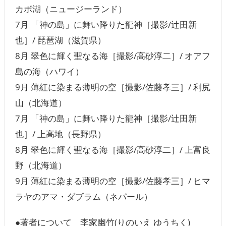
カボ湖（ニュージーランド）
7月 「神の島」に舞い降りた龍神［撮影/辻田新
也］/ 琵琶湖（滋賀県）
8月 翠色に輝く聖なる海［撮影/高砂淳二］/ オアフ
島の海（ハワイ）
9月 薄紅に染まる薄明の空［撮影/佐藤孝三］/ 利尻
山（北海道）
7月 「神の島」に舞い降りた龍神［撮影/辻田新
也］/ 上高地（長野県）
8月 翠色に輝く聖なる海［撮影/高砂淳二］/ 上富良
野（北海道）
9月 薄紅に染まる薄明の空［撮影/佐藤孝三］/ ヒマ
ラヤのアマ・ダブラム（ネパール）
●著者について 李家幽竹(りのいえ ゆうちく)