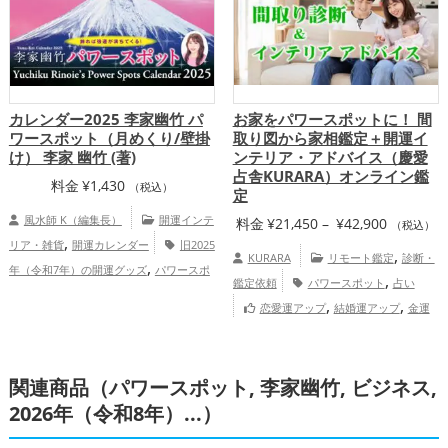
アップ
金運アップ
仕事運アップ
総合
運・全体運アップ
カレンダー2025 李家幽竹 パ
お家をパワースポットに！ 間
ワースポット（月めくり/壁掛
取り図から家相鑑定＋開運イ
け） 李家 幽竹 (著)
ンテリア・アドバイス（慶愛
占舎KURARA）オンライン鑑
料金
¥
1,430
（税込）
定
風水師 K（編集長）
開運インテ
価
料金
¥
21,450
–
¥
42,900
（税込）
,
リア・雑貨
開運カレンダー
旧2025
格
,
KURARA
リモート鑑定
診断・
,
年（令和7年）の開運グッズ
パワースポ
帯:
,
鑑定依頼
パワースポット
占い
,
ットの開運グッズ
李家幽竹の開運グッ
¥21,450
,
,
恋愛運アップ
結婚運アップ
金運
,
,
ズ
ビジネスの開運グッズ
富山県
–
,
,
,
アップ
仕事運アップ
健康運アップ
家
,
,
,
,
,
北海道
道北
鳥取県
長野県
道東
甲信
¥42,900
,
庭運・家族運アップ
総合運・全体運アッ
,
,
越地方
北陸地方
中国地方
恋愛運
関連商品（パワースポット, 李家幽竹, ビジネス,
プ
慶愛占舎KURARAの個人向け鑑
,
,
,
アップ
結婚運アップ
金運アップ
仕事
定
2026年（令和8年）...）
,
運アップ
総合運・全体運アップ