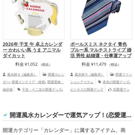
2026年 干支 午 卓上カレンダ
ポールスミス ネクタイ 青色
ー かわいい馬 うま アニマル
ブルー系 マルチストライプ 婚
ダイカット
活 男性 結婚運・仕事運アップ
料金
¥
1,052
料金
¥
11,479
（税込）
（税込）
風水師 K（編集長）
開運カレン
風水師 K（編集長）
開運ファッ
,
,
,
ダー
開運インテリア・雑貨
開運置物・
ションアイテム
青色の開運グッズ
,
縁起物
干支・十二支の開運グッズ
ビジネスの開運グッズ
恋愛運アッ
,
,
,
馬・午年（うまどし）の開運グッズ
プ
結婚運アップ
仕事運アップ
2026年（令和8年）の開運グッズ
仕
,
,
事運アップ
家庭運・家族運アップ
総合
開運風水カレンダーで運気アップ！(恋愛運, 結婚運, 金運, 仕事運, 総合運・全体運)
運・全体運アップ
開運カテゴリー「カレンダー」に属するアイテム、商