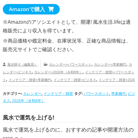
Amazonで購入
※Amazonのアソシエイトとして、開運! 風水生活.lifeは適
格販売により収入を得ています。
※商品価格や
鑑定料金
、在庫状況等、正確な商品情報は、
販売元サイトでご確認ください。
,
,
風水師 K（編集長）
カレンダー×パワースポット
カレンダー×李家幽竹
カ
,
,
レンダー×ビジネス
カレンダー×2026年（令和8年）
インテリア・雑貨×パワースポッ
,
,
,
ト
インテリア・雑貨×李家幽竹
インテリア・雑貨×ビジネス
インテリア・雑貨×2026
,
,
年（令和8年）
パワースポットの開運グッズ
李家幽竹の開運グッズ
ビジネスの
カテゴリー:
,
カレンダー
,
インテリア・雑貨
タグ:
パワースポット
,
,
,
李家幽竹
,
,
ビジ
,
開運グッズ
2026年（令和8年）の開運グッズ
富山県
北海道
道北
東北地方
岩
ネス
,
2026年（令和8年）
,
,
,
,
,
,
,
手県
長野県
道東
滋賀県
甲信越地方
北陸地方
福島県
関西地方
恋愛運アッ
,
,
,
,
プ
結婚運アップ
金運アップ
仕事運アップ
総合運・全体運アップ
風水で運気を上げる!
風水で運気を上げるのに、おすすめの記事や開運方法の