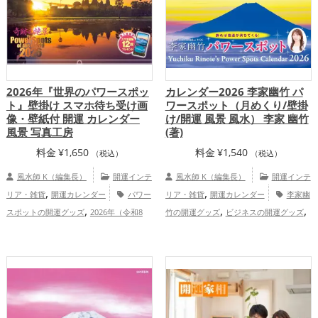
,
,
ッズ
李家幽竹の開運グッズ
掃除・片付
け・整理整頓の開運グッズ
恋愛運
,
,
,
アップ
結婚運アップ
金運アップ
仕事
,
,
運アップ
健康運アップ
家庭運・家族運
,
アップ
総合運・全体運アップ
2026年『世界のパワースポッ
カレンダー2026 李家幽竹 パ
ト』壁掛け スマホ待ち受け画
ワースポット（月めくり/壁掛
像・壁紙付 開運 カレンダー
け/開運 風景 風水） 李家 幽竹
風景 写真工房
(著)
料金
¥
1,650
料金
¥
1,540
（税込）
（税込）
風水師 K（編集長）
開運インテ
風水師 K（編集長）
開運インテ
,
,
リア・雑貨
開運カレンダー
パワー
リア・雑貨
開運カレンダー
李家幽
,
,
,
スポットの開運グッズ
2026年（令和8
竹の開運グッズ
ビジネスの開運グッズ
,
,
年）の開運グッズ
神社仏閣の開運グッ
2026年（令和8年）の開運グッズ
パワー
,
,
ズ
スマホの開運グッズ
総合運・全
スポットの開運グッズ
富山県
北海
,
,
,
,
,
体運アップ
道
道北
東北地方
岩手県
長野県
道
,
,
,
,
東
甲信越地方
滋賀県
福島県
北陸地
,
,
方
関西地方
恋愛運アップ
結婚運
,
,
,