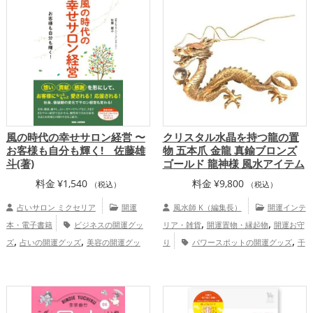
,
向け鑑定
け・整理整頓の開運グッズ
パワースポッ
,
トの開運グッズ
心理学の開運グッズ
,
,
恋愛運アップ
結婚運アップ
金運
,
,
,
アップ
仕事運アップ
健康運アップ
家
,
庭運・家族運アップ
総合運・全体運アッ
プ
風の時代の幸せサロン経営 〜
クリスタル水晶を持つ龍の置
お客様も自分も輝く! 佐藤雄
物 五本爪 金龍 真鍮ブロンズ
斗(著)
ゴールド 龍神様 風水アイテム
料金
¥
1,540
料金
¥
9,800
（税込）
（税込）
占いサロン ミクセリア
開運
風水師 K（編集長）
開運インテ
,
,
本・電子書籍
ビジネスの開運グッ
リア・雑貨
開運置物・縁起物
開運お守
,
,
,
ズ
占いの開運グッズ
美容の開運グッ
り
パワースポットの開運グッズ
干
,
,
ズ
スピリチュアルの開運グッズ
金
支・十二支の開運グッズ
龍・辰年（たつ
,
,
,
運アップ
仕事運アップ
どし）の開運グッズ
玄関の開運グッズ
,
オフィス・事務所の開運グッズ
店舗の開
,
,
運グッズ
神社仏閣の開運グッズ
金色の