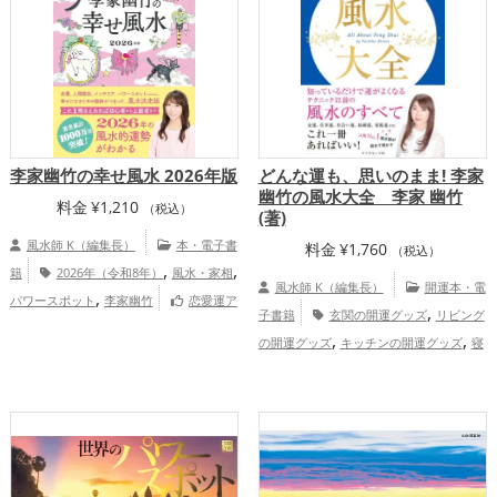
,
,
地方
中国地方
九州地方
恋愛運ア
,
,
,
ップ
金運アップ
仕事運アップ
家庭
,
運・家族運アップ
総合運・全体運アッ
プ
李家幽竹の幸せ風水 2026年版
どんな運も、思いのまま! 李家
幽竹の風水大全 李家 幽竹
料金
¥
1,210
（税込）
(著)
風水師 K（編集長）
本・電子書
料金
¥
1,760
（税込）
,
,
籍
2026年（令和8年）
風水・家相
風水師 K（編集長）
開運本・電
,
パワースポット
李家幽竹
恋愛運ア
,
子書籍
玄関の開運グッズ
リビング
,
,
,
ップ
結婚運アップ
金運アップ
仕事運
,
,
の開運グッズ
キッチンの開運グッズ
寝
,
,
アップ
健康運アップ
家庭運・家族運ア
,
室の開運グッズ
バスルームの開運グッ
,
ップ
総合運・全体運アップ
,
,
ズ
トイレの開運グッズ
ダイニングルー
,
,
ムの開運グッズ
美容の開運グッズ
風
,
水・家相の開運グッズ
パワースポットの
,
開運グッズ
ファッション開運術の開運グ