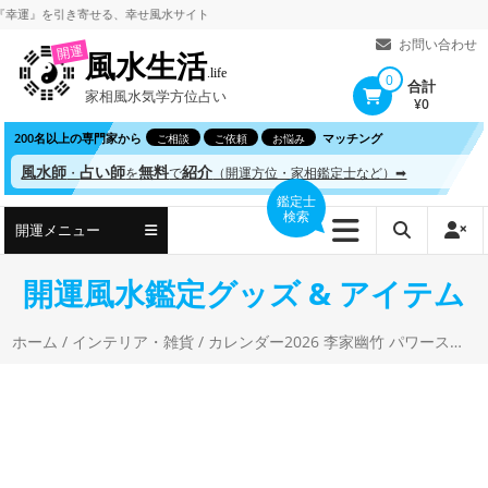
コ
を引き寄せる、
幸せ風水サイト
ン
お問い合わせ
開運
風水生活
テ
.life
0
合計
家相風水気学方位占い
ン
¥0
ツ
200名以上の専門家から
マッチング
ご相談
ご依頼
お悩み
へ
風水師
占い師
無料
紹介
・
を
で
（開運方位・家相鑑定士など）➡
ス
鑑定士
検索
キ
開運メニュー
ッ
プ
開運風水鑑定グッズ & アイテム
ホーム
/
インテリア・雑貨
/ カレンダー2026 李家幽竹 パワースポット（月めくり/卓上・リング/開運 風景 風水） 李家 幽竹 (著)