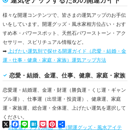
様々な開運コンテンツで、皆さまの運気アップのお手伝
いをしています。開運グッズ・風水家相方位占い・おす
すめ本・パワースポット、天然石パワーストーン・アク
セサリー、スピリチュアル情報など。
➡
上げたい運気別で探せる開運ガイド（恋愛・結婚・金
運・仕事・健康・家庭・家族）運気アップ方法
恋愛・結婚、金運、仕事、健康、家庭・家族
恋愛運・結婚運、金運・財運（勝負運・くじ運・ギャン
ブル運）、仕事運（出世運・投資運）、健康運、家庭
運・家族運、総合運・全体運、上げたい運気を選択して
ください。
X
Facebook
Line
Hatena
Pocket
Pinterest
共
恋愛運アップの商品一覧（開運グッズ・風水アイテ
有