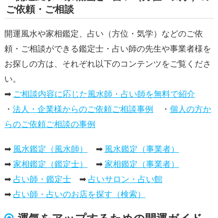
ご依頼・ご相談
開運風水や家相鑑定、占い（方位・気学）などのご依
頼・ご相談ができる鑑定士・占い師の先生や事業者様を
お探しの方は、それぞれ以下のコンテンツをご覧くださ
い。
➡
ご相談内容に応じた風水師・占い師を無料で紹介
・
法人・企業様からのご依頼ご相談事例
・
個人の方か
らのご依頼ご相談の事例
➡
風水鑑定（風水師）
➡
風水鑑定（事業者）
➡
家相鑑定（鑑定士）
➡
家相鑑定（事業者）
➡
占い師・鑑定士
➡
占いサロン・占い館
➡
占い師・占いのお店を探す（検索）
運気をアップするための開運ガイド