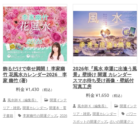
の開運グッズ
金運アップ
総合運・
,
ズ
風水・家相の開運グッズ
恋愛運
全体運アップ
,
,
,
アップ
結婚運アップ
仕事運アップ
家
,
庭運・家族運アップ
総合運・全体運アッ
プ
飾るだけで幸せ満開！ 李家幽
2026年『風水 幸運に出逢う風
竹 花風水カレンダー2026 李
景』壁掛け 開運 カレンダー
家 幽竹 (著)
スマホ待ち受け画像・壁紙付
写真工房
料金
¥
1,430
（税込）
料金
¥
1,650
（税込）
風水師 K（編集長）
開運インテ
,
,
風水師 K（編集長）
開運インテ
リア・雑貨
開運カレンダー
開運本・電
,
,
リア・雑貨
開運カレンダー
パワー
子書籍
李家幽竹の開運グッズ
2026
,
,
スポットの開運グッズ
占いの開運グッ
年（令和8年）の開運グッズ
風水・家相
,
,
,
ズ
2026年（令和8年）の開運グッズ
ス
の開運グッズ
恋愛運アップ
結婚運
,
,
,
マホの開運グッズ
青森県
東京都
アップ
家庭運・家族運アップ