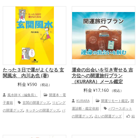
アップ
,
,
,
プ
金運アップ
仕事運アップ
健康運ア
ップ
たった３日で運がよくなる 玄
運命の出会いを引き寄せる 吉
関風水 内川あ也 (著)
方位への開運旅行プラン
（KURARA）メール鑑定
料金
¥
590
（税込）
料金
¥
17,160
（税込）
風水師 K（編集長）
開運本・電
,
,
KURARA
開運リモート鑑定
開
子書籍
玄関の開運グッズ
リビング
,
,
運診断・鑑定依頼
パワースポット
の開運グッズ
キッチンの開運グッズ
バ
,
,
の開運グッズ
占いの開運グッズ
結
スルームの開運グッズ
トイレの開運グッ
,
,
,
,
婚運アップ
仕事運アップ
総合運・全体
ズ
店舗の開運グッズ
美容の開運グッ
,
,
運アップ
慶愛占舎KURARAの個人
ズ
風水・家相の開運グッズ
掃除・片付