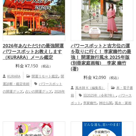
,
,
,
,
神奈川県
東北地方
宮城県
福井県
長
,
,
,
,
,
野県
関東地方
京都府
愛媛県
埼玉県
,
,
,
,
三重県
甲信越地方
秋田県
広島県
滋
,
,
,
,
,
賀県
高知県
千葉県
静岡県
熊本県
東
,
,
,
,
,
海地方
奈良県
茨城県
大分県
宮崎県
,
,
,
,
福島県
和歌山県
北陸地方
栃木県
群
2026年あなただけの最強開運
パワースポットと吉方位の運
,
,
,
,
馬県
鹿児島県
関西地方
沖縄県
中国
パワースポットお教えします
を取りに行く！ 李家幽竹の最
,
,
地方
四国地方
九州地方
恋愛運ア
（KURARA）メール鑑定
強！ 開運旅行風水 2025年版
,
,
,
(別冊家庭画報) 李家 幽竹
ップ
結婚運アップ
金運アップ
仕事運
料金
¥
7,150
（税込）
(著)
,
,
アップ
健康運アップ
家庭運・家族運ア
,
KURARA
開運リモート鑑定
開
,
料金
¥
2,090
（税込）
ップ
総合運・全体運アップ
運診断・鑑定依頼
パワースポット
風水師 K（編集長）
本・電子書
,
,
の開運グッズ
占いの開運グッズ
2026年
,
籍
旧2025年（令和7年）
パワース
（令和8年）の開運グッズ
恋愛運ア
,
,
,
ポット
李家幽竹
神社仏閣
風水・家相
,
,
,
ップ
結婚運アップ
金運アップ
仕事運
,
,
,
,
東京都
山梨県
北海道
東北地方
,
,
アップ
健康運アップ
家庭運・家族運ア
,
,
,
,
岩手県
関東地方
長野県
三重県
京都
,
ップ
総合運・全体運アップ
慶愛占
,
,
,
,
,
府
滋賀県
甲信越地方
広島県
奈良県
舎KURARAの個人向け鑑定
,
,
,
,
茨城県
大分県
東海地方
山形県
関西