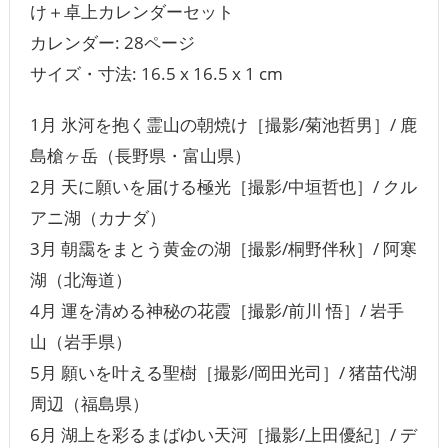
け＋卓上カレンダーセット
カレンダー: ‎28ページ
サイズ・寸法: 16.5 x 16.5 x 1 cm
1月 氷河を抱く霊山の朝焼け［撮影/菊池哲男］/ 鹿
島槍ヶ岳（長野県・富山県）
2月 天に願いを届ける極光［撮影/中垣哲也］/ クル
アニ湖（カナダ）
3月 朝靄をまとう黄金の湖［撮影/桐野伴秋］/ 阿寒
湖（北海道）
4月 運を清める神秘の花霞［撮影/前川 悟］/ 岩手
山（岩手県）
5月 願いを叶える聖樹［撮影/岡田光司］/ 猪苗代湖
周辺（福島県）
6月 湖上を彩るまばゆい天河［撮影/上田優紀］/ デ