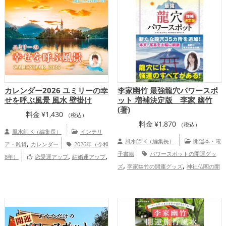
,
,
,
,
,
県
佐賀県
三重県
宮城県
関東地方
愛
,
,
,
,
,
媛県
京都府
長野県
滋賀県
熊本県
静
,
,
,
,
岡県
千葉県
甲信越地方
東海地方
奈
,
,
,
,
良県
茨城県
宮崎県
和歌山県
北陸地
,
,
,
,
方
鹿児島県
関西地方
群馬県
中国地
,
,
方
四国地方
九州地方
恋愛運アッ
,
,
,
プ
結婚運アップ
金運アップ
仕事運ア
カレンダー2026 ユミリーの幸
李家幽竹 最強龍穴パワースポ
,
ップ
総合運・全体運アップ
せを呼ぶ風景 風水 壁掛け
ット 増補決定版 李家 幽竹
(著)
料金
¥
1,430
（税込）
料金
¥
1,870
（税込）
風水師 K（編集長）
インテリ
,
風水師 K（編集長）
開運本・電
ア・雑貨
カレンダー
2026年（令和
,
,
子書籍
パワースポットの開運グッ
8年）
恋愛運アップ
結婚運アップ
,
,
,
,
ズ
李家幽竹の開運グッズ
神社仏閣の開
金運アップ
仕事運アップ
健康運アッ
,
,
,
運グッズ
風水・家相の開運グッズ
プ
家庭運・家族運アップ
総合運・全体
,
,
,
,
,
富山県
島根県
山梨県
大阪府
東京都
運アップ
,
,
,
,
,
愛知県
北海道
福岡県
青森県
岩手県
,
,
,
,
,
石川県
鳥取県
新潟県
兵庫県
香川県