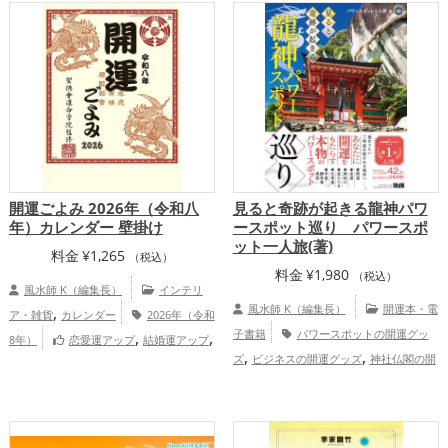
,
,
,
,
山梨県
北海道
岩手県
東北地方
関東
,
,
,
,
,
地方
道東
京都府
甲信越地方
静岡県
,
,
山形県
東海地方
関西地方
恋愛運
,
,
,
アップ
結婚運アップ
金運アップ
仕事
,
,
運アップ
健康運アップ
家庭運・家族運
,
アップ
総合運・全体運アップ
開運ごよみ 2026年（令和八
見ると奇跡が起きる龍神パワ
年）カレンダー 壁掛け
ースポット巡り パワースポ
ット一人旅(著)
料金
¥
1,265
（税込）
料金
¥
1,980
（税込）
風水師 K（編集長）
インテリ
,
風水師 K（編集長）
開運本・電
ア・雑貨
カレンダー
2026年（令和
,
,
子書籍
パワースポットの開運グッ
8年）
恋愛運アップ
結婚運アップ
,
,
,
,
ズ
ビジネスの開運グッズ
神社仏閣の開
金運アップ
仕事運アップ
健康運アッ
,
,
,
運グッズ
スピリチュアルの開運グッズ
プ
家庭運・家族運アップ
総合運・全体
,
,
,
,
愛知県
島根県
大阪府
福岡県
東
運アップ
,
,
,
,
北地方
神奈川県
石川県
鳥取県
兵庫