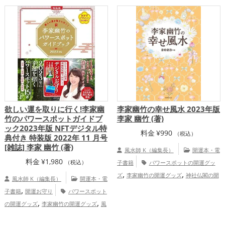
欲しい運を取りに行く!李家幽
李家幽竹の幸せ風水 2023年版
竹のパワースポットガイドブ
李家 幽竹 (著)
ック2023年版 NFTデジタル特
料金
¥
990
（税込）
典付き 特装版 2022年 11 月号
[雑誌] 李家 幽竹 (著)
風水師 K（編集長）
開運本・電
料金
¥
1,980
（税込）
子書籍
パワースポットの開運グッ
,
,
ズ
李家幽竹の開運グッズ
神社仏閣の開
風水師 K（編集長）
開運本・電
,
,
運グッズ
風水・家相の開運グッズ
ファ
,
子書籍
開運お守り
パワースポット
ッション開運術の開運グッズ
恋愛
,
,
の開運グッズ
李家幽竹の開運グッズ
風
,
,
運アップ
仕事運アップ
総合運・全体運
水・家相の開運グッズ
恋愛運アッ