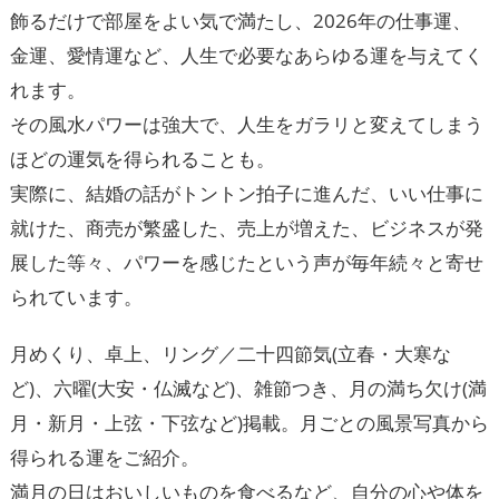
飾るだけで部屋をよい気で満たし、2026年の仕事運、
金運、愛情運など、人生で必要なあらゆる運を与えてく
れます。
その風水パワーは強大で、人生をガラリと変えてしまう
ほどの運気を得られることも。
実際に、結婚の話がトントン拍子に進んだ、いい仕事に
就けた、商売が繁盛した、売上が増えた、ビジネスが発
展した等々、パワーを感じたという声が毎年続々と寄せ
られています。
月めくり、卓上、リング／二十四節気(立春・大寒な
ど)、六曜(大安・仏滅など)、雑節つき、月の満ち欠け(満
月・新月・上弦・下弦など)掲載。月ごとの風景写真から
得られる運をご紹介。
満月の日はおいしいものを食べるなど、自分の心や体を