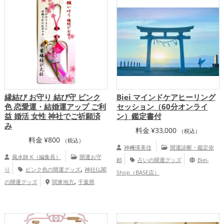
縁結び お守り 結び守 ピンク
Biei マインドケアヒーリング
色 恋愛運・結婚運アップ ご利
セッション（60分オンライ
益 婚活 女性 神社でご祈願済
ン）鑑定書付
み
料金
¥
33,000
（税込）
料金
¥
800
（税込）
神﨑瑛美佳
開運診断・鑑定依
風水師 K（編集長）
開運お守
頼
占いの開運グッズ
Biei-
,
り
ピンク色の開運グッズ
神社仏閣
Shop（BASE店）
,
の開運グッズ
関東地方
千葉県
,
恋愛運アップ
結婚運アップ