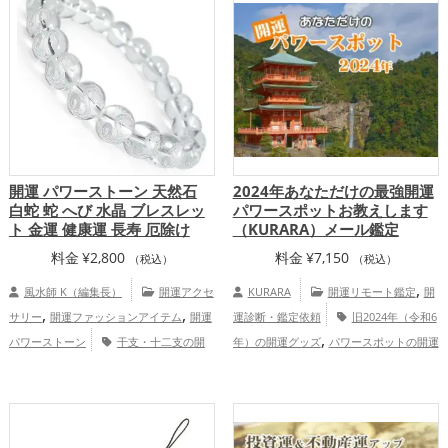
開運 パワーストーン 天然石
2024年あなただけの最強開運
白蛇 蛇 へび 水晶 ブレスレッ
パワースポットお教えします
ト 金運 健康運 長寿 厄除け
（KURARA）メール鑑定
料金
¥
2,800
料金
¥
7,150
（税込）
（税込）
,
風水師 K（編集長）
開運アクセ
KURARA
開運リモート鑑定
開
,
,
サリー
開運ファッションアイテム
開運
運診断・鑑定依頼
旧2024年（令和6
,
パワーストーン
干支・十二支の開
年）の開運グッズ
パワースポットの開運
,
,
,
運グッズ
白色の開運グッズ
蛇・巳年
グッズ
占いの開運グッズ
恋愛運ア
,
,
,
（みどし）の開運グッズ
結婚運ア
ップ
結婚運アップ
金運アップ
仕事運
,
,
,
,
,
ップ
金運アップ
健康運アップ
家庭
アップ
健康運アップ
家庭運・家族運ア
,
運・家族運アップ
ップ
総合運・全体運アップ
慶愛占