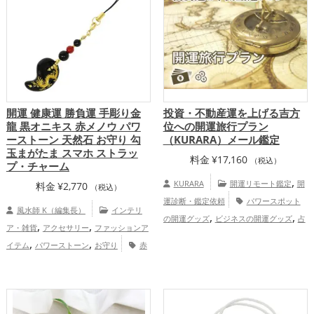
舎KURARAの個人向け鑑定
開運 健康運 勝負運 手彫り金
投資・不動産運を上げる吉方
龍 黒オニキス 赤メノウ パワ
位への開運旅行プラン
ーストーン 天然石 お守り 勾
（KURARA）メール鑑定
玉まがたま スマホ ストラッ
料金
¥
17,160
（税込）
プ・チャーム
,
KURARA
開運リモート鑑定
開
料金
¥
2,770
（税込）
運診断・鑑定依頼
パワースポット
風水師 K（編集長）
インテリ
,
,
の開運グッズ
ビジネスの開運グッズ
占
,
,
ア・雑貨
アクセサリー
ファッションア
,
いの開運グッズ
金運アップ
仕事運
,
,
イテム
パワーストーン
お守り
赤
アップ
慶愛占舎KURARAの個人向
,
,
,
,
色
金色
黒色
干支・十二支
龍・辰年
け鑑定
,
,
（たつどし）
スマホ
金運アップ
,
,
仕事運アップ
健康運アップ
総合運・全