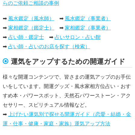
らのご依頼ご相談の事例
➡
風水鑑定（風水師）
➡
風水鑑定（事業者）
➡
家相鑑定（鑑定士）
➡
家相鑑定（事業者）
➡
占い師・鑑定士
➡
占いサロン・占い館
➡
占い師・占いのお店を探す（検索）
運気をアップするための開運ガイド
様々な開運コンテンツで、皆さまの運気アップのお手伝
いをしています。開運グッズ・風水家相方位占い・おす
すめ本・パワースポット、天然石パワーストーン・アク
セサリー、スピリチュアル情報など。
➡
上げたい運気別で探せる開運ガイド（恋愛・結婚・金
運・仕事・健康・家庭・家族）運気アップ方法