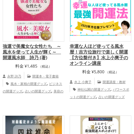
強運で美魔女な女性たち ～
幸運な人ほど使ってる風水
風水を使って人生が輝く～
暦！吉方位旅行で楽しく開運
開運風水師 詩乃 (著)
【方位盤付き】水上小爽子の
オンライン講座
料金
¥
1,485
（税込）
料金
¥
5,800
（税込）
永野 詩乃
開運本・電子書籍
,
水上 小爽子
開運講座・教材
風水・家相の開運グッズ
ビジネス
,
,
,
神社仏閣の開運グッズ
パワースポ
の開運グッズ
占いの開運グッズ
美容の
,
,
ットの開運グッズ
占いの開運グッズ
開運グッズ
金運アップ
仕事運アッ
,
,
,
,
恋愛運アップ
金運アップ
仕事運
プ
健康運アップ
家庭運・家族運アッ
,
,
アップ
健康運アップ
家庭運・家族運ア
プ
ップ
水上小爽子先生の講座・鑑定
依頼（ストアカ店）