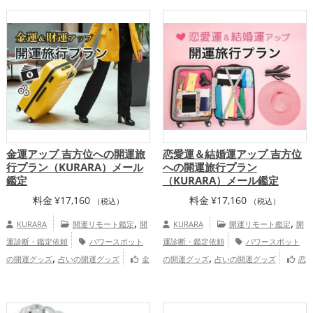
人向け鑑定
プ
金運アップ 吉方位への開運旅
恋愛運＆結婚運アップ 吉方位
行プラン（KURARA）メール
への開運旅行プラン
鑑定
（KURARA）メール鑑定
料金
¥
17,160
料金
¥
17,160
（税込）
（税込）
,
,
KURARA
開運リモート鑑定
開
KURARA
開運リモート鑑定
開
運診断・鑑定依頼
パワースポット
運診断・鑑定依頼
パワースポット
,
,
の開運グッズ
占いの開運グッズ
金
の開運グッズ
占いの開運グッズ
恋
,
運アップ
慶愛占舎KURARAの個人
愛運アップ
結婚運アップ
慶愛占舎
向け鑑定
KURARAの個人向け鑑定