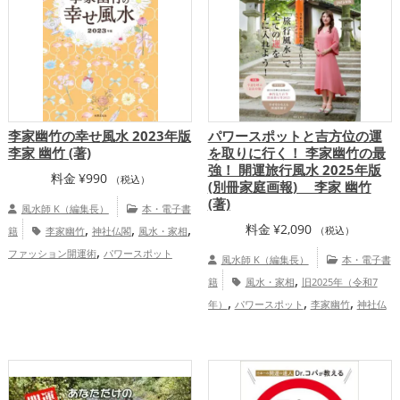
運・家族運アップ
李家幽竹の幸せ風水 2023年版
パワースポットと吉方位の運
李家 幽竹 (著)
を取りに行く！ 李家幽竹の最
強！ 開運旅行風水 2025年版
料金
¥
990
（税込）
(別冊家庭画報) 李家 幽竹
(著)
風水師 K（編集長）
本・電子書
,
,
,
料金
¥
2,090
籍
李家幽竹
神社仏閣
風水・家相
（税込）
,
ファッション開運術
パワースポット
風水師 K（編集長）
本・電子書
,
,
恋愛運アップ
仕事運アップ
総合
,
籍
風水・家相
旧2025年（令和7
運・全体運アップ
,
,
,
年）
パワースポット
李家幽竹
神社仏
,
,
,
,
閣
東京都
山梨県
北海道
岩手県
,
,
,
,
東北地方
京都府
関東地方
長野県
三
,
,
,
,
重県
滋賀県
甲信越地方
広島県
山形
,
,
,
,
,
県
奈良県
茨城県
大分県
東海地方
関