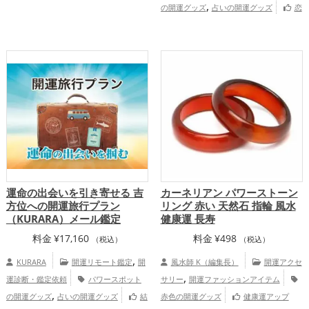
¥21,450
,
の開運グッズ
占いの開運グッズ
恋
–
,
,
,
愛運アップ
結婚運アップ
金運アップ
¥42,900
,
,
仕事運アップ
健康運アップ
家庭運・家
,
族運アップ
総合運・全体運アップ
慶愛占舎KURARAの個人向け鑑定
運命の出会いを引き寄せる 吉
カーネリアン パワーストーン
方位への開運旅行プラン
リング 赤い 天然石 指輪 風水
（KURARA）メール鑑定
健康運 長寿
料金
¥
17,160
料金
¥
498
（税込）
（税込）
,
KURARA
開運リモート鑑定
開
風水師 K（編集長）
開運アクセ
,
運診断・鑑定依頼
パワースポット
サリー
開運ファッションアイテム
,
の開運グッズ
占いの開運グッズ
結
赤色の開運グッズ
健康運アップ