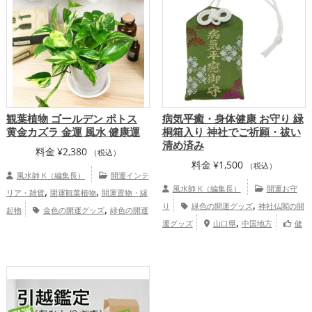
体運アップ
観葉植物 ゴールデン ポトス
病気平癒・身体健康 お守り 緑
黄金カズラ 金運 風水 健康運
桐箱入り 神社でご祈願・祓い
清め済み
料金
¥
2,380
（税込）
料金
¥
1,500
（税込）
風水師 K（編集長）
開運インテ
,
,
風水師 K（編集長）
開運お守
リア・雑貨
開運観葉植物
開運置物・縁
,
,
り
緑色の開運グッズ
神社仏閣の開
起物
金色の開運グッズ
緑色の開運
,
,
,
運グッズ
山口県
中国地方
健
グッズ
玄関の開運グッズ
リビングの開
,
,
康運アップ
家庭運・家族運アップ
運グッズ
金運アップ
健康運アッ
プ