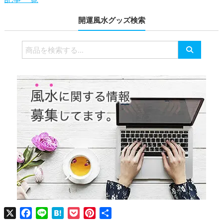
開運風水グッズ検索
検
索
対
象:
X
Facebook
Line
Hatena
Pocket
Pinterest
共
有