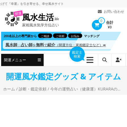
コ
幸運』を引き寄せる、
幸せ風水サイト
ン
お問い合わせ
開運
風水生活
テ
.life
0
合計
家相風水気学方位占い
ン
¥0
ツ
200名以上の専門家から
マッチング
ご相談
ご依頼
お悩み
へ
風水師
占い師
無料
紹介
・
を
で
（開運方位・家相鑑定士など）➡
ス
鑑定士
検索
キ
開運メニュー
ッ
プ
開運風水鑑定グッズ & アイテム
ホーム
/
診断・鑑定依頼
/ 今年の運勢占い（健康運）KURARAのオンライン鑑定