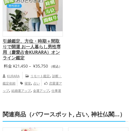
引越鑑定、方位・時期＋間取
りで開運 お一人暮らし男性専
用（慶愛占舎KURARA）オン
ライン鑑定
価
料金
¥
21,450
–
¥
35,750
（税込）
格
,
KURARA
リモート鑑定
診断・
帯:
,
鑑定依頼
寝室
占い
恋愛運ア
¥21,450
,
,
,
ップ
結婚運アップ
金運アップ
仕事運
–
,
アップ
総合運・全体運アップ
慶愛
¥35,750
占舎KURARAの個人向け鑑定
関連商品（パワースポット, 占い, 神社仏閣...）