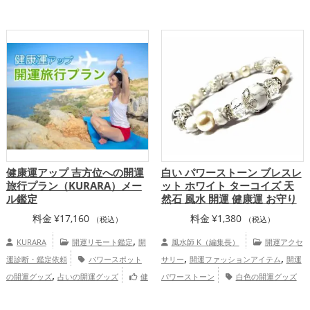
,
,
婚運アップ
仕事運アップ
総合運・全体
運アップ
慶愛占舎KURARAの個人
向け鑑定
健康運アップ 吉方位への開運
白い パワーストーン ブレスレ
旅行プラン（KURARA）メー
ット ホワイト ターコイズ 天
ル鑑定
然石 風水 開運 健康運 お守り
料金
¥
17,160
料金
¥
1,380
（税込）
（税込）
,
KURARA
開運リモート鑑定
開
風水師 K（編集長）
開運アクセ
,
,
運診断・鑑定依頼
パワースポット
サリー
開運ファッションアイテム
開運
,
の開運グッズ
占いの開運グッズ
健
パワーストーン
白色の開運グッズ
,
康運アップ
慶愛占舎KURARAの個
健康運アップ
総合運・全体運アッ