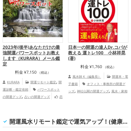
,
,
西地方
中国地方
九州地方
恋愛運
,
,
,
アップ
金運アップ
仕事運アップ
家庭
,
運・家族運アップ
総合運・全体運アッ
プ
2023年(後半)あなただけの最
日本一の開運の達人Dr.コパが
強開運パワースポットお教え
教える 運トレ100 小林祥晃
します（KURARA）メール鑑
(著)
定
料金
¥
1,760
（税込）
料金
¥
7,150
（税込）
風水師 K（編集長）
開運本・電
,
KURARA
開運リモート鑑定
開
子書籍
オフィス・事務所の開運グ
運診断・鑑定依頼
パワースポット
,
,
ッズ
神社仏閣の開運グッズ
風水・家相
,
の開運グッズ
占いの開運グッズ
恋
,
の開運グッズ
掃除・片付け・整理整頓の
,
,
,
愛運アップ
結婚運アップ
金運アップ
,
,
開運グッズ
Dr.コパの開運グッズ
トイ
,
,
仕事運アップ
健康運アップ
家庭運・家
,
レの開運グッズ
恋愛運アップ
結婚
,
族運アップ
総合運・全体運アップ
,
,
,
開運風水リモート鑑定で運気アップ！(健康運)
運アップ
金運アップ
仕事運アップ
健
慶愛占舎KURARAの個人向け鑑定
,
,
康運アップ
家庭運・家族運アップ
総合