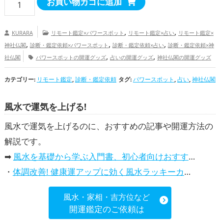
今
お買い物カゴに追加
年
の
,
,
KURARA
リモート鑑定×パワースポット
リモート鑑定×占い
リモート鑑定×
,
,
,
運
神社仏閣
診断・鑑定依頼×パワースポット
診断・鑑定依頼×占い
診断・鑑定依頼×神
,
,
社仏閣
パワースポットの開運グッズ
占いの開運グッズ
神社仏閣の開運グッズ
勢
健康運アップ
慶愛占舎KURARAの個人向け鑑定
占
カテゴリー:
リモート鑑定
,
診断・鑑定依頼
タグ:
パワースポット
,
占い
,
神社仏閣
い
風水で運気を上げる!
（健
康
風水で運気を上げるのに、おすすめの記事や開運方法の
運）
解説です。
KURARA
➡
風水を基礎から学ぶ入門書、初心者向けおすすめ本
の
・
体調改善! 健康運アップに効く風水ラッキーカラー5選、効果と活用法を解説
オ
風水・家相・吉方位など
ン
開運鑑定のご依頼は
ラ