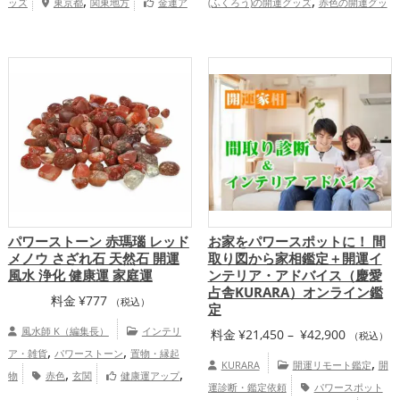
,
,
ッズ
東京都
関東地方
金運ア
(ふくろう)の開運グッズ
赤色の開運グッ
–
,
,
ップ
家庭運・家族運アップ
慶愛占
ズ
健康運アップ
家庭運・家族運ア
¥57,200
,
舎KURARAの個人向け鑑定
ップ
総合運・全体運アップ
パワーストーン 赤瑪瑙 レッド
お家をパワースポットに！ 間
メノウ さざれ石 天然石 開運
取り図から家相鑑定＋開運イ
風水 浄化 健康運 家庭運
ンテリア・アドバイス（慶愛
占舎KURARA）オンライン鑑
料金
¥
777
（税込）
定
風水師 K（編集長）
インテリ
価
料金
¥
21,450
–
¥
42,900
（税込）
,
,
ア・雑貨
パワーストーン
置物・縁起
格
,
KURARA
開運リモート鑑定
開
,
,
物
赤色
玄関
健康運アップ
帯:
運診断・鑑定依頼
パワースポット
家庭運・家族運アップ