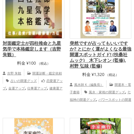
対面鑑定士が四柱推命と九星
突然ですが占ってもいいです
気学で本格鑑定します（吉野
か? とにかく運がよくなる最強
朱観）
開運スポットガイド! (扶桑社
ムック) 木下レオン (監修),
料金
¥
100
（税込）
村野 弘味 (監修)
吉野 朱観
開運診断・鑑定依頼
料金
¥
1,320
（税込）
占いの開運グッズ
恋愛運アッ
風水師 K（編集長）
開運本・電
,
,
,
プ
金運アップ
仕事運アップ
健康運ア
,
子書籍
風水・家相の開運グッズ
七
ップ
占い師 心理カウンセラー吉野
,
福神の開運グッズ
パワースポットの開運
朱観の鑑定サービス（ココナラ店）
,
,
グッズ
店舗の開運グッズ
飲食店の開運
,
,
グッズ
占いの開運グッズ
神社仏閣の開
,
運グッズ
恋愛運アップ
金運アッ
,
,
,
プ
仕事運アップ
健康運アップ
家庭