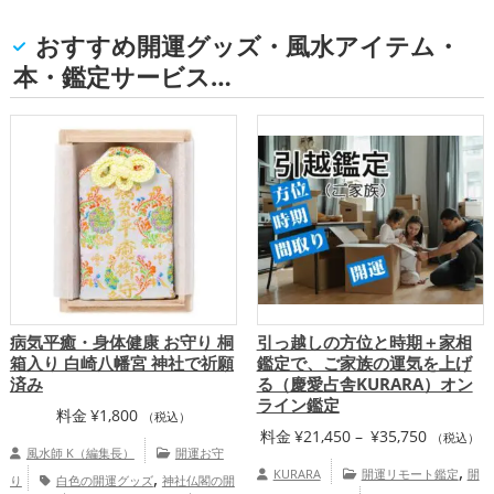
おすすめ開運グッズ・風水アイテム・
本・鑑定サービス…
病気平癒・身体健康 お守り 桐
引っ越しの方位と時期＋家相
箱入り 白崎八幡宮 神社で祈願
鑑定で、ご家族の運気を上げ
済み
る（慶愛占舎KURARA）オン
ライン鑑定
料金
¥
1,800
（税込）
価
料金
¥
21,450
–
¥
35,750
（税込）
風水師 K（編集長）
開運お守
格
,
,
KURARA
開運リモート鑑定
開
り
白色の開運グッズ
神社仏閣の開
帯: