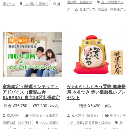
,
運診断・鑑定依頼
占いの開運グッ
運グッズ
山口県
中国地方
健
¥21,450
,
,
,
ズ
金運アップ
家庭運・家族運アッ
康運アップ
家庭運・家族運アップ
総合
–
プ
慶愛占舎KURARAの個人向け鑑
運・全体運アップ
¥35,750
定
家相鑑定＋開運インテリア・
かわいい ふくろう置物 健康長
アドバイス（慶愛占舎
寿 木札つき 赤い還暦祝いプレ
KURARA）東京23区出張鑑定
ゼント
価
料金
¥
35,750
–
¥
57,200
料金
¥
3,430
（税込）
（税込）
格
,
KURARA
開運対面・出張鑑定
風水師 K（編集長）
開運インテ
帯:
,
開運診断・鑑定依頼
占いの開運グ
リア・雑貨
開運置物・縁起物
梟
¥35,750