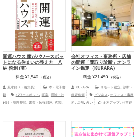
開運ハウス 家がパワースポッ
会社オフィス・事務所・店舗
トになる住まいの整え方 八
の開運「間取り診断」オンラ
納 啓創 (著)
イン鑑定（KURARA）
料金
¥
1,540
料金
¥
21,450
（税込）
（税込）
,
風水師 K（編集長）
本・電子書
KURARA
リモート鑑定
診断・
,
,
,
籍
パワースポット
寝室
掃除・片
鑑定依頼
ビジネス
オフィス・事務
,
,
,
,
,
,
付け・整理整頓
書斎・勉強部屋
玄関
所
店舗
占い
金運アップ
仕事運
,
風水・家相
金運アップ
仕事運アッ
アップ
慶愛占舎KURARAの会社企
,
,
プ
健康運アップ
家庭運・家族運アッ
業向け鑑定
,
プ
総合運・全体運アップ