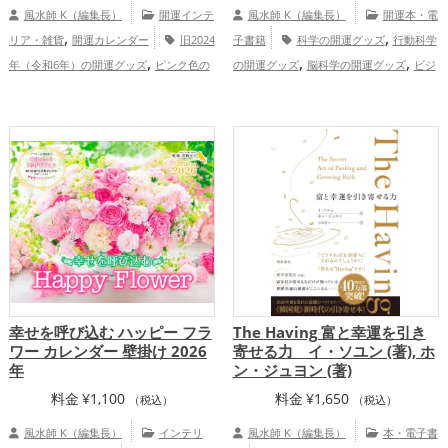
風水師 K（編集長）
開運インテ
風水師 K（編集長）
開運本・電
,
,
リア・雑貨
開運カレンダー
旧2024
子書籍
科学の開運グッズ
行動科学
,
,
,
年（令和6年）の開運グッズ
ピンク色の
の開運グッズ
脳科学の開運グッズ
ビジ
,
,
開運グッズ
心理学の開運グッズ
恋
ネスの開運グッズ
哲学の開運グッズ
,
,
,
,
愛運アップ
結婚運アップ
家庭運・家族
金運アップ
仕事運アップ
健康運
,
運アップ
アップ
総合運・全体運アップ
幸せを呼び込む ハッピー フラ
The Having 富と幸運を引き
ワー カレンダー 壁掛け 2026
寄せる力 イ・ソユン (著), ホ
年
ン・ジュヨン (著)
料金
¥
1,100
料金
¥
1,650
（税込）
（税込）
風水師 K（編集長）
インテリ
風水師 K（編集長）
本・電子書