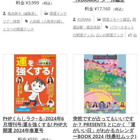
料金
¥
3,999
（税込）
料金
¥
17,160
（税込）
風水師 K（編集長）
開運インテ
,
KURARA
開運リモート鑑定
開
リア・雑貨
八卦鏡（八角形の鏡）
運診断・鑑定依頼
パワースポット
ミラーの開運グッズ
,
の開運グッズ
占いの開運グッズ
結
,
,
婚運アップ
仕事運アップ
総合運・全体
運アップ
慶愛占舎KURARAの個人
向け鑑定
PHPくらしラク~る♪2024年6
突然ですが占ってもいいです
月増刊号:運を強くする! PHP大
か？ PRESENTS とにかく「運
開運 2024年春夏号
がいい日」がわかるカレンダ
ーBOOK 2024 (扶桑社ムック)
料金
¥
550
（税込）