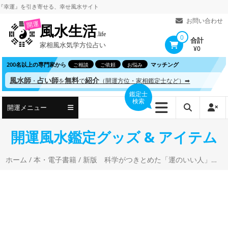
コ
』を引き寄せる、
幸せ風水サイト
ン
お問い合わせ
開運
風水生活
テ
.life
0
合計
家相風水気学方位占い
ン
¥0
ツ
200名以上の専門家から
マッチング
ご相談
ご依頼
お悩み
へ
風水師
占い師
無料
紹介
・
を
で
（開運方位・家相鑑定士など）➡
ス
鑑定士
検索
キ
開運メニュー
ッ
プ
開運風水鑑定グッズ & アイテム
ホーム
/
本・電子書籍
/ 新版 科学がつきとめた「運のいい人」 中野信子(著)