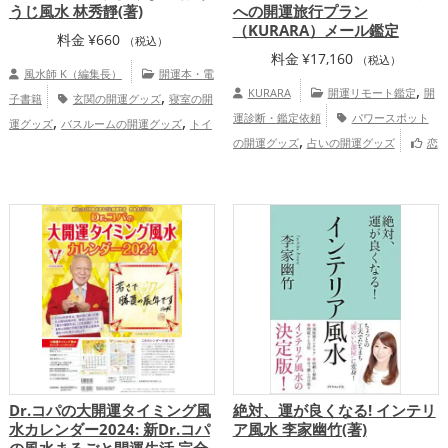
うじ風水 林秀靜(著)
への開運旅行プラン
（KURARA）メール鑑定
料金
¥
660
（税込）
料金
¥
17,160
（税込）
風水師 K（編集長）
開運本・電
,
,
KURARA
開運リモート鑑定
開
子書籍
玄関の開運グッズ
寝室の開
,
,
運診断・鑑定依頼
パワースポット
運グッズ
バスルームの開運グッズ
トイ
,
,
の開運グッズ
占いの開運グッズ
恋
レの開運グッズ
風水・家相の開運グッ
,
,
愛運アップ
結婚運アップ
慶愛占舎
ズ
掃除・片付け・整理整頓の開運グッ
,
,
KURARAの個人向け鑑定
ズ
恋愛運アップ
金運アップ
仕事
,
,
運アップ
家庭運・家族運アップ
総合
運・全体運アップ
Dr.コパの大開運タイミング風
絶対、運が良くなる! インテリ
水カレンダー2024: 新Dr.コパ
ア風水 李家幽竹(著)