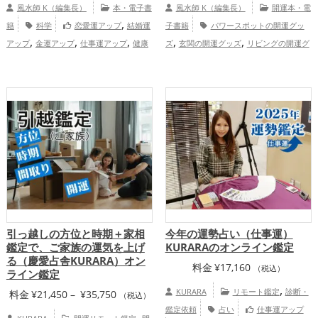
風水師 K（編集長）
本・電子書
風水師 K（編集長）
開運本・電
,
籍
科学
恋愛運アップ
結婚運
子書籍
パワースポットの開運グッ
,
,
,
,
,
アップ
金運アップ
仕事運アップ
健康
ズ
玄関の開運グッズ
リビングの開運グ
,
,
,
,
運アップ
家庭運・家族運アップ
総合
ッズ
ビジネスの開運グッズ
オフィス・
,
運・全体運アップ
事務所の開運グッズ
風水・家相の開運グ
,
,
ッズ
スピリチュアルの開運グッズ
掃
除・片付け・整理整頓の開運グッズ
,
仕事運アップ
家庭運・家族運アッ
プ
引っ越しの方位と時期＋家相
今年の運勢占い（仕事運）
鑑定で、ご家族の運気を上げ
KURARAのオンライン鑑定
る（慶愛占舎KURARA）オン
料金
¥
17,160
（税込）
ライン鑑定
,
KURARA
リモート鑑定
診断・
価
料金
¥
21,450
–
¥
35,750
（税込）
鑑定依頼
占い
仕事運アップ
格
,