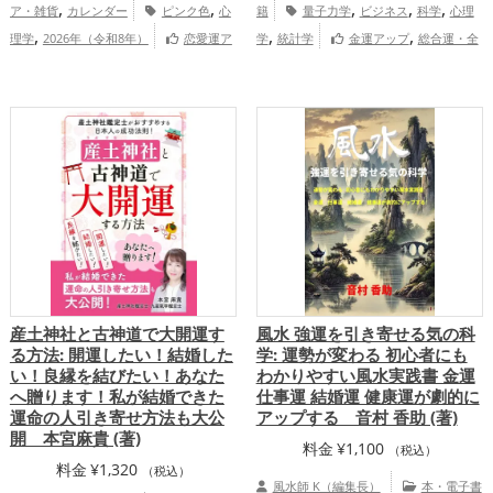
,
,
,
,
,
ア・雑貨
カレンダー
ピンク色
心
籍
量子力学
ビジネス
科学
心理
,
,
,
理学
2026年（令和8年）
恋愛運ア
学
統計学
金運アップ
総合運・全
,
,
ップ
結婚運アップ
家庭運・家族運アッ
体運アップ
プ
産土神社と古神道で大開運す
風水 強運を引き寄せる気の科
る方法: 開運したい！結婚した
学: 運勢が変わる 初心者にも
い！良縁を結びたい！あなた
わかりやすい風水実践書 金運
へ贈ります！私が結婚できた
仕事運 結婚運 健康運が劇的に
運命の人引き寄せ方法も大公
アップする 音村 香助 (著)
開 本宮麻貴 (著)
料金
¥
1,100
（税込）
料金
¥
1,320
（税込）
風水師 K（編集長）
本・電子書