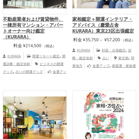
不動産業者および賃貸物件、
家相鑑定＋開運インテリア・
一棟所有マンション・アパー
アドバイス（慶愛占舎
トオーナー向け鑑定
KURARA）東京23区出張鑑定
（KURARA）
価
料金
¥
35,750
–
¥
57,200
（税込）
料金
¥
214,500
（税込）
格
,
KURARA
対面・出張鑑定
診
,
帯:
KURARA
開運リモート鑑定
開
,
断・鑑定依頼
占い
東京都
関
¥35,750
運診断・鑑定依頼
ビジネスの開運
,
東地方
金運アップ
家庭運・家族運
,
–
グッズ
占いの開運グッズ
金運アッ
アップ
慶愛占舎KURARAの個人向
,
¥57,200
プ
仕事運アップ
慶愛占舎KURARA
け鑑定
の会社企業向け鑑定