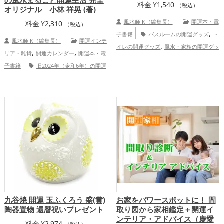
の風水まるごと開運生活 完全
料金
¥
1,540
（税込）
オリジナル 小林 祥晃 (著)
風水師 K（編集長）
開運本・電
料金
¥
2,310
（税込）
,
子書籍
バスルームの開運グッズ
ト
風水師 K（編集長）
開運インテ
,
イレの開運グッズ
風水・家相の開運グッ
,
,
リア・雑貨
開運カレンダー
開運本・電
,
ズ
掃除・片付け・整理整頓の開運グッ
子書籍
旧2024年（令和6年）の開運
,
,
ズ
パワースポットの開運グッズ
李家幽
,
,
グッズ
Dr.コパの開運グッズ
風水・家
,
,
竹の開運グッズ
玄関の開運グッズ
リビ
相の開運グッズ
家庭運・家族運ア
,
ングの開運グッズ
キッチンの開運グッ
,
ップ
総合運・全体運アップ
,
ズ
寝室の開運グッズ
家庭運・家族
,
運アップ
総合運・全体運アップ
九谷焼 開運 玉ふくろう 盛(黄)
お家をパワースポットに！ 間
陶器置物 還暦祝いプレゼント
取り図から家相鑑定＋開運イ
ンテリア・アドバイス（慶愛
料金
¥
2,974