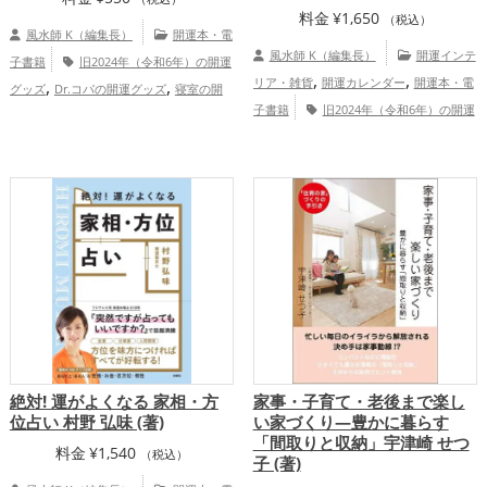
料金
¥
1,650
（税込）
風水師 K（編集長）
開運本・電
風水師 K（編集長）
開運インテ
子書籍
旧2024年（令和6年）の開運
,
,
,
,
リア・雑貨
開運カレンダー
開運本・電
グッズ
Dr.コパの開運グッズ
寝室の開
,
子書籍
旧2024年（令和6年）の開運
運グッズ
占いの開運グッズ
金運ア
,
,
,
グッズ
干支・十二支の開運グッズ
龍・
ップ
総合運・全体運アップ
,
辰年（たつどし）の開運グッズ
占いの開
運グッズ
総合運・全体運アップ
絶対! 運がよくなる 家相・方
家事・子育て・老後まで楽し
位占い 村野 弘味 (著)
い家づくり―豊かに暮らす
「間取りと収納」宇津崎 せつ
料金
¥
1,540
（税込）
子 (著)