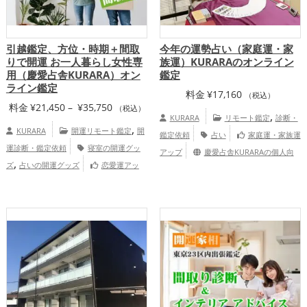
引越鑑定、方位・時期＋間取
今年の運勢占い（家庭運・家
りで開運 お一人暮らし女性専
族運）KURARAのオンライン
用（慶愛占舎KURARA）オン
鑑定
ライン鑑定
料金
¥
17,160
（税込）
価
料金
¥
21,450
–
¥
35,750
（税込）
,
KURARA
リモート鑑定
診断・
格
,
KURARA
開運リモート鑑定
開
鑑定依頼
占い
家庭運・家族運
帯:
運診断・鑑定依頼
寝室の開運グッ
アップ
慶愛占舎KURARAの個人向
¥21,450
,
ズ
占いの開運グッズ
恋愛運アッ
け鑑定
–
,
,
,
プ
結婚運アップ
仕事運アップ
総合
¥35,750
運・全体運アップ
慶愛占舎
KURARAの個人向け鑑定