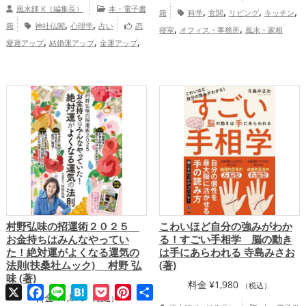
風水師 K（編集長）
本・電子書
,
,
,
,
籍
科学
玄関
リビング
キッチン
,
,
籍
神社仏閣
心理学
占い
恋
,
,
寝室
オフィス・事務所
風水・家相
,
,
,
愛運アップ
結婚運アップ
金運アップ
,
,
恋愛運アップ
結婚運アップ
金運
,
,
仕事運アップ
健康運アップ
家庭運・家
,
,
,
アップ
仕事運アップ
健康運アップ
家
,
族運アップ
総合運・全体運アップ
,
庭運・家族運アップ
総合運・全体運アッ
プ
村野弘味の招運術２０２５
こわいほど自分の強みがわか
お金持ちはみんなやってい
る！すごい手相学 脳の動き
た！絶対運がよくなる運気の
は手にあらわれる 寺島みさお
法則(扶桑社ムック) 村野 弘
(著)
味 (著)
料金
¥
1,980
（税込）
X
Facebook
Line
Hatena
Pocket
Pinterest
共
料金
¥
1,870
（税込）
有