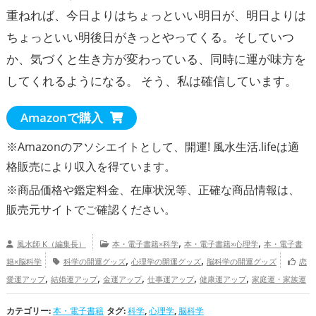
重ねれば、今日よりはちょっといい明日が、明日よりは
ちょっといい明後日がきっとやってくる。そしていつ
か、気づくと生き方が変わっている、同時に運が味方を
してくれるようになる。 そう、私は確信しています。
Amazonで購入
※Amazonのアソシエイトとして、開運! 風水生活.lifeは適
格販売により収入を得ています。
※商品価格や
鑑定料金
、在庫状況等、正確な商品情報は、
販売元サイトでご確認ください。
,
,
風水師 K（編集長）
本・電子書籍×科学
本・電子書籍×心理学
本・電子書
,
,
籍×脳科学
科学の開運グッズ
心理学の開運グッズ
脳科学の開運グッズ
恋
,
,
,
,
,
愛運アップ
結婚運アップ
金運アップ
仕事運アップ
健康運アップ
家庭運・家族運
,
アップ
総合運・全体運アップ
カテゴリー:
本・電子書籍
タグ:
科学
,
心理学
,
脳科学