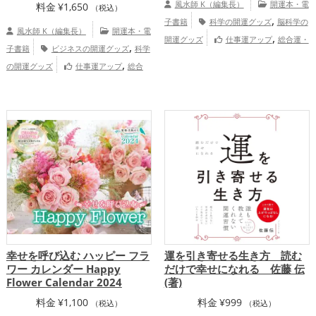
風水師 K（編集長）
開運本・電
料金
¥
1,650
（税込）
,
子書籍
科学の開運グッズ
脳科学の
風水師 K（編集長）
開運本・電
,
開運グッズ
仕事運アップ
総合運・
,
子書籍
ビジネスの開運グッズ
科学
全体運アップ
,
の開運グッズ
仕事運アップ
総合
運・全体運アップ
幸せを呼び込む ハッピー フラ
運を引き寄せる生き方 読む
ワー カレンダー Happy
だけで幸せになれる 佐藤 伝
Flower Calendar 2024
(著)
料金
¥
1,100
料金
¥
999
（税込）
（税込）