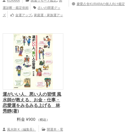
KURARA
開運リモート鑑定
開
慶愛占舎KURARAの個人向け鑑定
帯:
運診断・鑑定依頼
占いの開運グッ
¥21,450
,
ズ
金運アップ
家庭運・家族運アッ
–
プ
慶愛占舎KURARAの個人向け鑑
¥35,750
定
運がいい人、悪い人の習慣 風
水師が教える、お金・仕事・
恋愛運をみるみる上げる 林
秀靜(著)
料金
¥
900
（税込）
風水師 K（編集長）
開運本・電