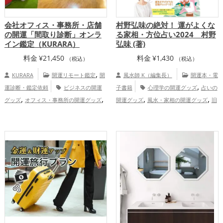
会社オフィス・事務所・店舗
村野弘味の絶対！ 運がよくな
の開運「間取り診断」オンラ
る家相・方位占い2024 村野
イン鑑定（KURARA）
弘味 (著)
料金
¥
21,450
料金
¥
1,430
（税込）
（税込）
,
KURARA
開運リモート鑑定
開
風水師 K（編集長）
開運本・電
,
運診断・鑑定依頼
ビジネスの開運
子書籍
心理学の開運グッズ
占いの
,
,
,
,
グッズ
オフィス・事務所の開運グッズ
開運グッズ
風水・家相の開運グッズ
旧
,
,
店舗の開運グッズ
占いの開運グッズ
2024年（令和6年）の開運グッズ
パワー
,
金運アップ
仕事運アップ
慶
スポットの開運グッズ
恋愛運アッ
,
,
,
愛占舎KURARAの会社企業向け鑑定
プ
結婚運アップ
金運アップ
仕事運ア
,
,
ップ
健康運アップ
家庭運・家族運アッ
,
プ
総合運・全体運アップ