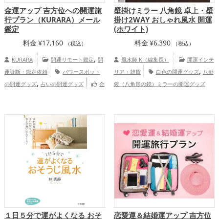
金運アップ 吉方位への開運旅
壁掛けミラー 八角鏡 卓上・壁
行プラン（KURARA）メール
掛け2WAY おしゃれ風水 開運
鑑定
(ホワイト)
料金
¥
17,160
料金
¥
6,390
（税込）
（税込）
,
KURARA
開運リモート鑑定
開
風水師 K（編集長）
開運インテ
,
運診断・鑑定依頼
パワースポット
リア・雑貨
白色の開運グッズ
八卦
,
の開運グッズ
占いの開運グッズ
金
鏡（八角形の鏡）ミラーの開運グッズ
運アップ
慶愛占舎KURARAの個人
向け鑑定
１日５分で運がよくなる おそ
恋愛運＆結婚運アップ 吉方位