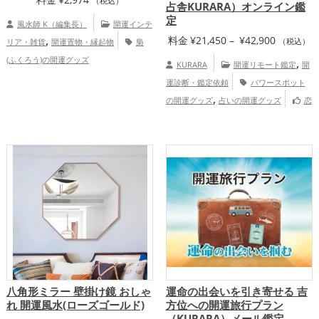
（税込）
占舎KURARA）オンライン鑑
定
風水師 K（編集長）
開運インテ
,
価
料金
¥
21,450
–
¥
42,900
リア・雑貨
開運置物・縁起物
梟
（税込）
格
(ふくろう)の開運グッズ
,
KURARA
開運リモート鑑定
開
帯:
運診断・鑑定依頼
パワースポット
¥21,450
,
の開運グッズ
占いの開運グッズ
恋
–
,
,
,
愛運アップ
結婚運アップ
金運アップ
¥42,900
,
,
仕事運アップ
健康運アップ
家庭運・家
,
族運アップ
総合運・全体運アップ
慶愛占舎KURARAの個人向け鑑定
八角形ミラー 壁掛け鏡 おしゃ
運命の出会いを引き寄せる 吉
れ 開運風水(ローズゴールド)
方位への開運旅行プラン
（KURARA）メール鑑定