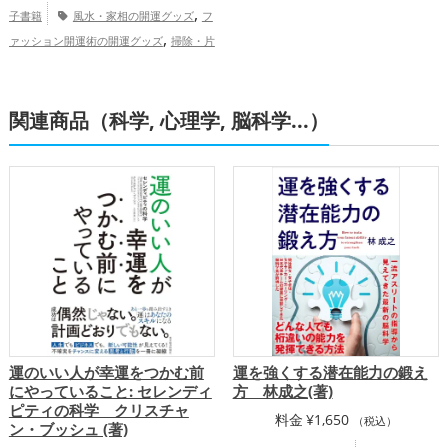
,
子書籍
風水・家相の開運グッズ
フ
,
ァッション開運術の開運グッズ
掃除・片
,
付け・整理整頓の開運グッズ
パワースポ
,
,
ットの開運グッズ
玄関の開運グッズ
バ
,
関連商品（科学, 心理学, 脳科学...）
スルームの開運グッズ
占いの開運グッ
,
ズ
美容の開運グッズ
恋愛運アッ
,
,
,
プ
金運アップ
仕事運アップ
健康運ア
ップ
運のいい人が幸運をつかむ前
運を強くする潜在能力の鍛え
にやっていること: セレンディ
方 林成之(著)
ピティの科学 クリスチャ
料金
¥
1,650
（税込）
ン・ブッシュ (著)