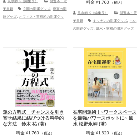
風水師 K（編集長）
開運本・電
料金
¥
1,760
（税込）
,
子書籍
玄関の開運グッズ
寝室の開
風水師 K（編集長）
開運本・電
,
運グッズ
オフィス・事務所の開運グッ
,
子書籍
キッチンの開運グッズ
占い
,
,
ズ
占いの開運グッズ
風水・家相の開運
,
の開運グッズ
風水・家相の開運グッズ
,
グッズ
金運アップ
仕事運アップ
家庭運・家族運アップ
運の方程式 チャンスを引き
在宅開運術！~ワークスペース
寄せ結果に結びつける科学的
を最強パワースポットに~ 風
な方法 鈴木 祐 (著)
水 松野永岬 (著)
料金
¥
1,760
料金
¥
1,320
（税込）
（税込）