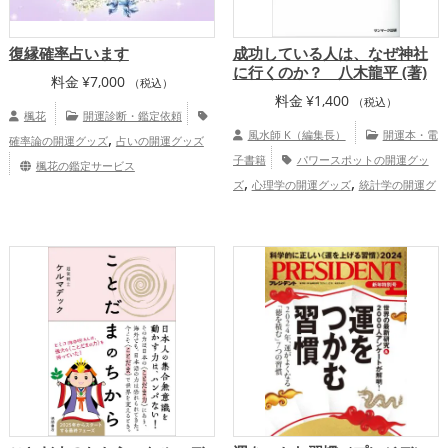
復縁確率占います
成功している人は、なぜ神社
に行くのか？ 八木龍平 (著)
料金
¥
7,000
（税込）
料金
¥
1,400
（税込）
楓花
開運診断・鑑定依頼
,
風水師 K（編集長）
開運本・電
確率論の開運グッズ
占いの開運グッズ
子書籍
パワースポットの開運グッ
楓花の鑑定サービス
,
,
ズ
心理学の開運グッズ
統計学の開運グ
,
,
ッズ
社会心理学の開運グッズ
ビジネス
,
,
の開運グッズ
神社仏閣の開運グッズ
ス
ピリチュアルの開運グッズ
金運ア
,
,
ップ
仕事運アップ
総合運・全体運アッ
プ