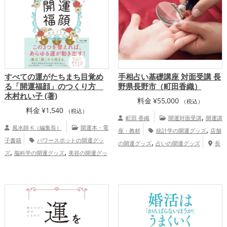
すべての運がたちまち目覚め
手相占い基礎講座 対面受講 長
る「開運福顔」のつくり方
野県長野市（町田香織）
木村れい子 (著)
料金
¥
55,000
（税込）
料金
¥
1,540
（税込）
,
町田 香織
開運対面受講
開運講
風水師 K（編集長）
開運本・電
,
座・教材
統計学の開運グッズ
店舗
子書籍
パワースポットの開運グッ
,
の開運グッズ
占いの開運グッズ
長
,
,
ズ
脳科学の開運グッズ
美容の開運グッ
,
野県
甲信越地方
家庭運・家族運ア
,
,
ズ
恋愛運アップ
結婚運アップ
金
,
ップ
総合運・全体運アップ
町田香
,
,
運アップ
仕事運アップ
家庭運・家族運
織の占い講座＆鑑定 手相・香り風水
,
アップ
総合運・全体運アップ