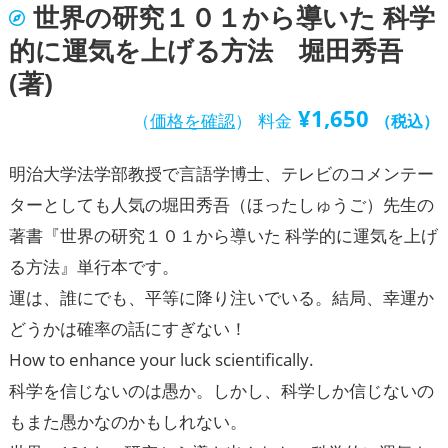
世界の研究１０１から導いた 科学
的に運気を上げる方法 堀田秀吾
(著)
¥
1,650
（
価格を確認
）
料金
（税込）
明治大学法学部教授で言語学博士、テレビのコメンテー
ターとしても人気の堀田秀吾（ほったしゅうご）先生の
著書『世界の研究１０１から導いた 科学的に運気を上げ
る方法』単行本です。
運は、誰にでも、平等に降り注いでいる。結局、幸運か
どうかは確率の話にすぎない！
How to enhance your luck scientifically.
科学を信じないのは愚か。しかし、科学しか信じないの
もまた愚かなのかもしれない。