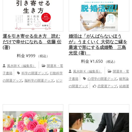
運を引き寄せる生き方 読む
婚活は「がんばらないほう
だけで幸せになれる 佐藤 伝
が」うまくいく 大切なご縁を
(著)
最速で形にする成婚塾 三島
光世 (著)
料金
¥
999
（税込）
料金
¥
1,650
（税込）
風水師 K（編集長）
開運本・電
,
風水師 K（編集長）
開運本・電
子書籍
科学の開運グッズ
行動科学
,
,
,
子書籍
心理学の開運グッズ
確率論
の開運グッズ
脳科学の開運グッズ
ビジ
,
,
の開運グッズ
恋愛運アップ
結婚運
ネスの開運グッズ
哲学の開運グッズ
,
,
アップ
金運アップ
仕事運アップ
健康運
,
アップ
総合運・全体運アップ