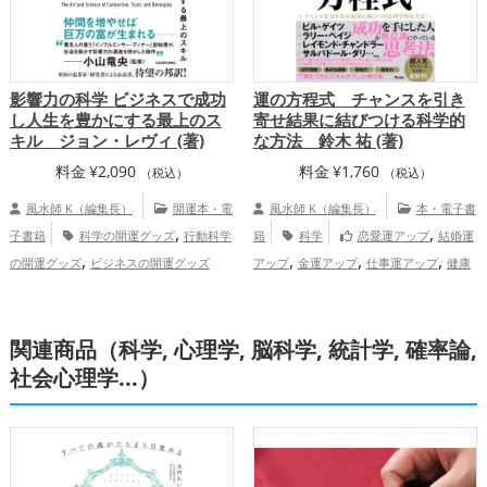
影響力の科学 ビジネスで成功
運の方程式 チャンスを引き
し人生を豊かにする最上のス
寄せ結果に結びつける科学的
キル ジョン・レヴィ (著)
な方法 鈴木 祐 (著)
料金
¥
2,090
料金
¥
1,760
（税込）
（税込）
風水師 K（編集長）
開運本・電
風水師 K（編集長）
本・電子書
,
,
子書籍
科学の開運グッズ
行動科学
籍
科学
恋愛運アップ
結婚運
,
,
,
,
の開運グッズ
ビジネスの開運グッズ
アップ
金運アップ
仕事運アップ
健康
,
,
仕事運アップ
運アップ
家庭運・家族運アップ
総合
運・全体運アップ
関連商品（科学, 心理学, 脳科学, 統計学, 確率論,
社会心理学...）