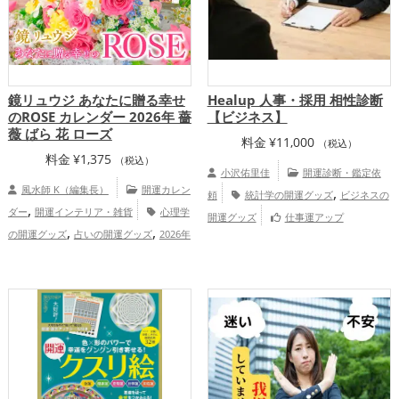
鏡リュウジ あなたに贈る幸せ
Healup 人事・採用 相性診断
のROSE カレンダー 2026年 薔
【ビジネス】
薇 ばら 花 ローズ
料金
¥
11,000
（税込）
料金
¥
1,375
（税込）
小沢佑里佳
開運診断・鑑定依
風水師 K（編集長）
開運カレン
,
頼
統計学の開運グッズ
ビジネスの
,
ダー
開運インテリア・雑貨
心理学
開運グッズ
仕事運アップ
,
,
の開運グッズ
占いの開運グッズ
2026年
Healup（BASE店）
（令和8年）の開運グッズ
恋愛運ア
,
,
,
ップ
結婚運アップ
健康運アップ
家庭
,
運・家族運アップ
総合運・全体運アッ
プ