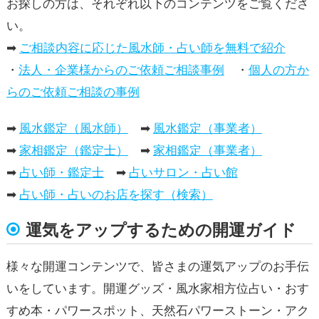
お探しの方は、それぞれ以下のコンテンツをご覧くださ
い。
➡
ご相談内容に応じた風水師・占い師を無料で紹介
・
法人・企業様からのご依頼ご相談事例
・
個人の方か
らのご依頼ご相談の事例
➡
風水鑑定（風水師）
➡
風水鑑定（事業者）
➡
家相鑑定（鑑定士）
➡
家相鑑定（事業者）
➡
占い師・鑑定士
➡
占いサロン・占い館
➡
占い師・占いのお店を探す（検索）
運気をアップするための開運ガイド
様々な開運コンテンツで、皆さまの運気アップのお手伝
いをしています。開運グッズ・風水家相方位占い・おす
すめ本・パワースポット、天然石パワーストーン・アク