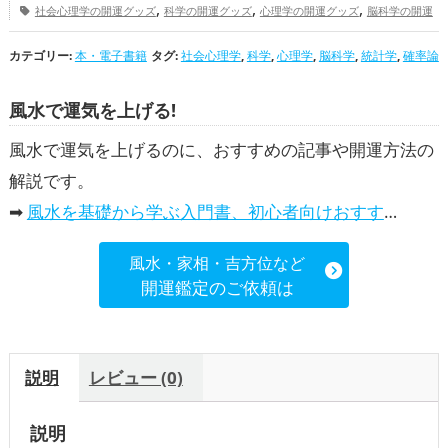
,
,
,
社会心理学の開運グッズ
科学の開運グッズ
心理学の開運グッズ
脳科学の開運
,
,
グッズ
統計学の開運グッズ
確率論の開運グッズ
総合運・全体運アップ
カテゴリー:
本・電子書籍
タグ:
社会心理学
,
科学
,
心理学
,
脳科学
,
統計学
,
確率論
風水で運気を上げる!
風水で運気を上げるのに、おすすめの記事や開運方法の
解説です。
➡
風水を基礎から学ぶ入門書、初心者向けおすすめ本
風水・家相・吉方位など
開運鑑定のご依頼は
説明
レビュー (0)
説明