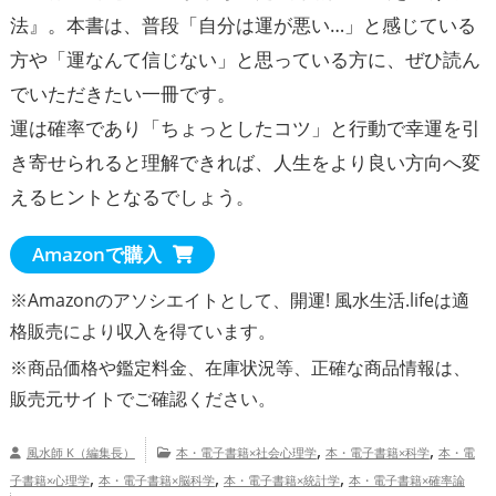
法』。本書は、普段「自分は運が悪い…」と感じている
方や「運なんて信じない」と思っている方に、ぜひ読ん
でいただきたい一冊です。
運は確率であり「ちょっとしたコツ」と行動で幸運を引
き寄せられると理解できれば、人生をより良い方向へ変
えるヒントとなるでしょう。
Amazonで購入
※Amazonのアソシエイトとして、開運! 風水生活.lifeは適
格販売により収入を得ています。
※商品価格や
鑑定料金
、在庫状況等、正確な商品情報は、
販売元サイトでご確認ください。
,
,
風水師 K（編集長）
本・電子書籍×社会心理学
本・電子書籍×科学
本・電
,
,
,
子書籍×心理学
本・電子書籍×脳科学
本・電子書籍×統計学
本・電子書籍×確率論