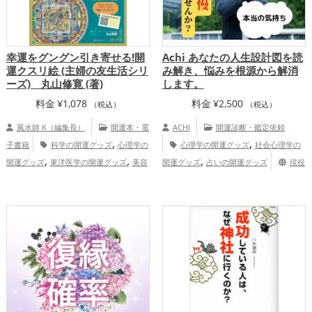
幸運をグングン引き寄せる!開
Achi あなたの人生設計図を読
運クスリ絵 (主婦の友生活シリ
み解き、悩みを根源から解消
ーズ) 丸山修寛 (著)
します。
料金
¥
1,078
料金
¥
2,500
（税込）
（税込）
風水師 K（編集長）
開運本・電
ACHI
開運診断・鑑定依頼
,
,
子書籍
科学の開運グッズ
心理学の
心理学の開運グッズ
社会心理学の
,
,
,
開運グッズ
東洋医学の開運グッズ
美容
開運グッズ
占いの開運グッズ
現役
,
の開運グッズ
恋愛運アップ
結婚運
占い師Achi（アチ）の鑑定サービス（タ
,
,
,
アップ
金運アップ
仕事運アップ
健康
イムチケット店）
,
運アップ
家庭運・家族運アップ