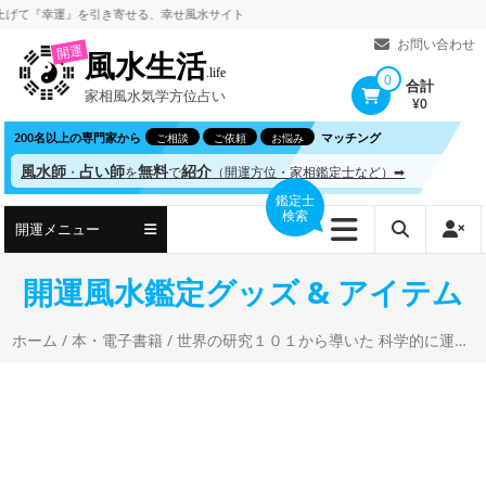
コ
『幸運』を引き寄せる、
幸せ風水サイト
ン
お問い合わせ
開運
風水生活
テ
.life
0
合計
家相風水気学方位占い
ン
¥0
ツ
200名以上の専門家から
マッチング
ご相談
ご依頼
お悩み
へ
風水師
占い師
無料
紹介
・
を
で
（開運方位・家相鑑定士など）➡
ス
鑑定士
検索
キ
開運メニュー
ッ
プ
開運風水鑑定グッズ & アイテム
ホーム
/
本・電子書籍
/ 世界の研究１０１から導いた 科学的に運気を上げる方法 堀田秀吾(著)