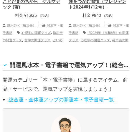
ことだまのちから ケルマデ
運をつかむ習慣（プレジデン
ック (著)
ト2024年1/12号）
料金
¥
1,925
料金
¥
840
（税込）
（税込）
風水師 K（編集長）
開運本・電
風水師 K（編集長）
開運本・電
,
子書籍
心理学の開運グッズ
脳科学
子書籍
旧2024年（令和6年）の開運
,
,
,
,
の開運グッズ
哲学の開運グッズ
占いの
グッズ
心理学の開運グッズ
確率論の開
,
,
開運グッズ
旧2025年（令和7年）の開運
運グッズ
ビジネスの開運グッズ
金
,
,
,
,
グッズ
科学の開運グッズ
健康運ア
運アップ
仕事運アップ
健康運アップ
,
,
ップ
総合運・全体運アップ
家庭運・家族運アップ
総合運・全体運ア
開運風水本・電子書籍で運気アップ！(総合運・全体運)
ップ
開運カテゴリー「本・電子書籍」に属するアイテム、商
品・サービスで、運気アップを実現しましょう！
総合運・全体運アップの開運本・電子書籍一覧