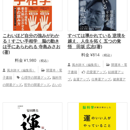
こわいほど自分の強みがわか
すべては導かれている 逆境を
る！すごい手相学 脳の動き
越え、人生を拓く 五つの覚
は手にあらわれる 寺島みさお
悟 田坂 広志(著)
(著)
料金
¥
814
（税込）
料金
¥
1,980
（税込）
風水師 K（編集長）
開運本・電
風水師 K（編集長）
開運本・電
,
子書籍
恋愛運アップ
結婚運アッ
,
子書籍
心理学の開運グッズ
脳科学
,
,
,
プ
金運アップ
仕事運アップ
健康運ア
,
,
の開運グッズ
哲学の開運グッズ
占いの
,
,
ップ
家庭運・家族運アップ
総合運・全
,
開運グッズ
健康運アップ
総合運・
体運アップ
全体運アップ