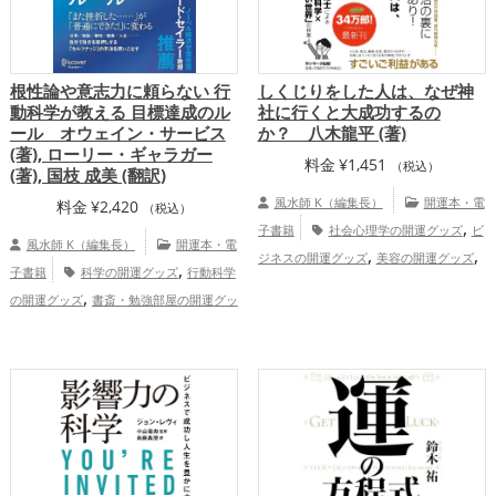
根性論や意志力に頼らない 行
しくじりをした人は、なぜ神
動科学が教える 目標達成のル
社に行くと大成功するの
ール オウェイン・サービス
か？ 八木龍平 (著)
(著), ローリー・ギャラガー
料金
¥
1,451
（税込）
(著), 国枝 成美 (翻訳)
風水師 K（編集長）
開運本・電
料金
¥
2,420
（税込）
,
子書籍
社会心理学の開運グッズ
ビ
風水師 K（編集長）
開運本・電
,
,
ジネスの開運グッズ
美容の開運グッズ
,
子書籍
科学の開運グッズ
行動科学
,
神社仏閣の開運グッズ
スピリチュアルの
,
の開運グッズ
書斎・勉強部屋の開運グッ
,
,
開運グッズ
心理学の開運グッズ
統計学
,
,
ズ
金運アップ
仕事運アップ
健康
,
の開運グッズ
恋愛運アップ
結婚運
,
運アップ
総合運・全体運アップ
,
,
,
アップ
金運アップ
仕事運アップ
健康
,
,
運アップ
家庭運・家族運アップ
総合
運・全体運アップ