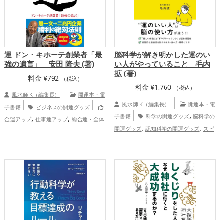
運 ドン・キホーテ創業者「最
脳科学が解き明かした運のい
強の遺言」 安田 隆夫 (著)
い人がやっていること 毛内
拡 (著)
料金
¥
792
（税込）
料金
¥
1,760
（税込）
風水師 K（編集長）
開運本・電
風水師 K（編集長）
開運本・電
子書籍
ビジネスの開運グッズ
,
,
,
子書籍
科学の開運グッズ
脳科学の
金運アップ
仕事運アップ
総合運・全体
,
,
開運グッズ
認知科学の開運グッズ
スピ
運アップ
リチュアルの開運グッズ
仕事運ア
,
,
ップ
健康運アップ
家庭運・家族運アッ
,
プ
総合運・全体運アップ