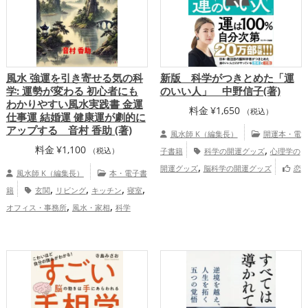
風水 強運を引き寄せる気の科
新版 科学がつきとめた「運
学: 運勢が変わる 初心者にも
のいい人」 中野信子(著)
わかりやすい風水実践書 金運
料金
¥
1,650
（税込）
仕事運 結婚運 健康運が劇的に
アップする 音村 香助 (著)
風水師 K（編集長）
開運本・電
,
料金
¥
1,100
（税込）
子書籍
科学の開運グッズ
心理学の
,
開運グッズ
脳科学の開運グッズ
恋
風水師 K（編集長）
本・電子書
,
,
,
愛運アップ
結婚運アップ
金運アップ
,
,
,
,
籍
玄関
リビング
キッチン
寝室
,
,
仕事運アップ
健康運アップ
家庭運・家
,
,
オフィス・事務所
風水・家相
科学
,
族運アップ
総合運・全体運アップ
,
,
恋愛運アップ
結婚運アップ
金運
,
,
,
アップ
仕事運アップ
健康運アップ
家
,
庭運・家族運アップ
総合運・全体運アッ
プ