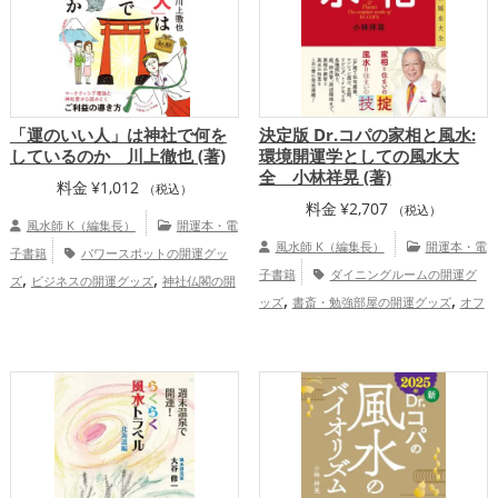
「運のいい人」は神社で何を
決定版 Dr.コパの家相と風水:
しているのか 川上徹也 (著)
環境開運学としての風水大
全 小林祥晃 (著)
料金
¥
1,012
（税込）
料金
¥
2,707
（税込）
風水師 K（編集長）
開運本・電
風水師 K（編集長）
開運本・電
子書籍
パワースポットの開運グッ
,
,
子書籍
ダイニングルームの開運グ
ズ
ビジネスの開運グッズ
神社仏閣の開
,
,
,
ッズ
書斎・勉強部屋の開運グッズ
オフ
運グッズ
スピリチュアルの開運グッズ
,
,
,
,
,
ィス・事務所の開運グッズ
風水・家相の
大阪府
島根県
新潟県
三重県
福
,
,
,
,
,
,
開運グッズ
Dr.コパの開運グッズ
玄関
井県
甲信越地方
熊本県
東海地方
北
,
,
,
,
,
の開運グッズ
リビングの開運グッズ
キ
陸地方
関西地方
中国地方
九州地方
,
,
,
,
ッチンの開運グッズ
寝室の開運グッズ
仕事運アップ
健康運アップ
総合
,
トイレの開運グッズ
恋愛運アップ
運・全体運アップ
,
,
結婚運アップ
金運アップ
仕事運アッ
,
,
プ
健康運アップ
家庭運・家族運アッ