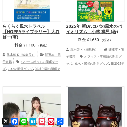
,
プ
総合運・全体運アップ
らくらく風水トラベル
2025年 新Dr.コパの風水のバ
【HOPPAライブラリー】大谷
イオリズム 小林 祥晃 (著)
修一(著)
料金
¥
1,650
（税込）
料金
¥
1,100
（税込）
風水師 K（編集長）
開運本・電
風水師 K（編集長）
開運本・電
子書籍
オフィス・事務所の開運グ
子書籍
パワースポットの開運グッ
,
,
ッズ
風水・家相の開運グッズ
旧2025年
,
,
ズ
占いの開運グッズ
神社仏閣の開運グ
,
（令和7年）の開運グッズ
Dr.コパの開運
,
ッズ
風水・家相の開運グッズ
北海
,
グッズ
恋愛運アップ
結婚運アッ
,
道
結婚運アップ
金運アップ
,
,
,
プ
金運アップ
仕事運アップ
健康運ア
,
,
ップ
家庭運・家族運アップ
総合運・全
体運アップ
X
Facebook
Line
Hatena
Pocket
Pinterest
共
有