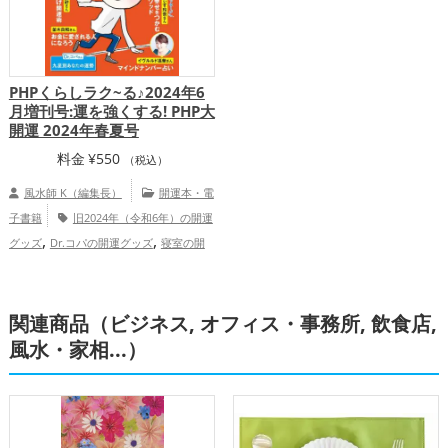
PHPくらしラク~る♪2024年6
月増刊号:運を強くする! PHP大
開運 2024年春夏号
料金
¥
550
（税込）
風水師 K（編集長）
開運本・電
子書籍
旧2024年（令和6年）の開運
,
,
グッズ
Dr.コパの開運グッズ
寝室の開
,
運グッズ
占いの開運グッズ
金運ア
,
ップ
総合運・全体運アップ
関連商品（ビジネス, オフィス・事務所, 飲食店,
風水・家相...）