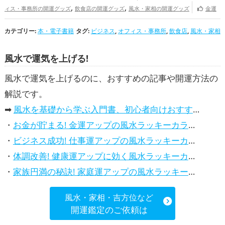
,
,
ィス・事務所の開運グッズ
飲食店の開運グッズ
風水・家相の開運グッズ
金運
,
,
,
,
アップ
仕事運アップ
健康運アップ
家庭運・家族運アップ
総合運・全体運アップ
カテゴリー:
本・電子書籍
タグ:
ビジネス
,
オフィス・事務所
,
飲食店
,
風水・家相
風水で運気を上げる!
風水で運気を上げるのに、おすすめの記事や開運方法の
解説です。
➡
風水を基礎から学ぶ入門書、初心者向けおすすめ本
・
お金が貯まる! 金運アップの風水ラッキーカラー5選、効果解説
・
ビジネス成功! 仕事運アップの風水ラッキーカラー5選、効果解説
・
体調改善! 健康運アップに効く風水ラッキーカラー5選、効果と活用法を解説
・
家族円満の秘訣! 家庭運アップの風水ラッキーカラー5選、効果解説
風水・家相・吉方位など
開運鑑定のご依頼は