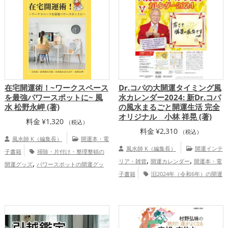
運・全体運アップ
在宅開運術！~ワークスペース
Dr.コパの大開運タイミング風
を最強パワースポットに~ 風
水カレンダー2024: 新Dr.コパ
水 松野永岬 (著)
の風水まるごと開運生活 完全
オリジナル 小林 祥晃 (著)
料金
¥
1,320
（税込）
料金
¥
2,310
（税込）
風水師 K（編集長）
開運本・電
風水師 K（編集長）
開運インテ
子書籍
掃除・片付け・整理整頓の
,
,
,
リア・雑貨
開運カレンダー
開運本・電
開運グッズ
パワースポットの開運グッ
,
,
子書籍
旧2024年（令和6年）の開運
ズ
玄関の開運グッズ
リビングの開運グ
,
,
,
,
グッズ
Dr.コパの開運グッズ
風水・家
ッズ
ビジネスの開運グッズ
オフィス・
,
相の開運グッズ
家庭運・家族運ア
事務所の開運グッズ
風水・家相の開運グ
,
,
ップ
総合運・全体運アップ
ッズ
スピリチュアルの開運グッズ
,
仕事運アップ
家庭運・家族運アップ