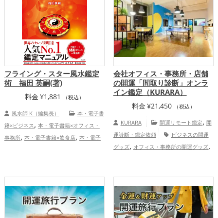
フライング・スター風水鑑定
会社オフィス・事務所・店舗
術 福田 英嗣(著)
の開運「間取り診断」オンラ
イン鑑定（KURARA）
料金
¥
1,881
（税込）
料金
¥
21,450
（税込）
風水師 K（編集長）
本・電子書
,
,
KURARA
開運リモート鑑定
開
籍×ビジネス
本・電子書籍×オフィス・
,
,
運診断・鑑定依頼
ビジネスの開運
事務所
本・電子書籍×飲食店
本・電子
,
,
グッズ
オフィス・事務所の開運グッズ
書籍×風水・家相
ビジネスの開運グ
,
,
,
店舗の開運グッズ
占いの開運グッズ
ッズ
オフィス・事務所の開運グッズ
飲
,
,
金運アップ
仕事運アップ
慶
食店の開運グッズ
風水・家相の開運グッ
,
,
愛占舎KURARAの会社企業向け鑑定
ズ
金運アップ
仕事運アップ
健康
,
,
運アップ
家庭運・家族運アップ
総合
運・全体運アップ