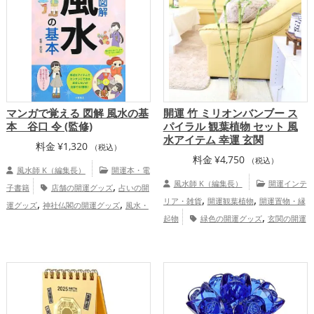
運アップ
マンガで覚える 図解 風水の基
開運 竹 ミリオンバンブー ス
本 谷口 令 (監修)
パイラル 観葉植物 セット 風
水アイテム 幸運 玄関
料金
¥
1,320
（税込）
料金
¥
4,750
（税込）
風水師 K（編集長）
開運本・電
,
風水師 K（編集長）
開運インテ
子書籍
店舗の開運グッズ
占いの開
,
,
,
,
リア・雑貨
開運観葉植物
開運置物・縁
運グッズ
神社仏閣の開運グッズ
風水・
,
,
,
起物
緑色の開運グッズ
玄関の開運
家相の開運グッズ
心理学の開運グッズ
,
,
グッズ
リビングの開運グッズ
オフィ
リビングの開運グッズ
恋愛運アッ
,
,
ス・事務所の開運グッズ
金運アッ
プ
家庭運・家族運アップ
総合運・全体
,
,
,
プ
仕事運アップ
健康運アップ
家庭
運アップ
,
運・家族運アップ
総合運・全体運アッ
プ