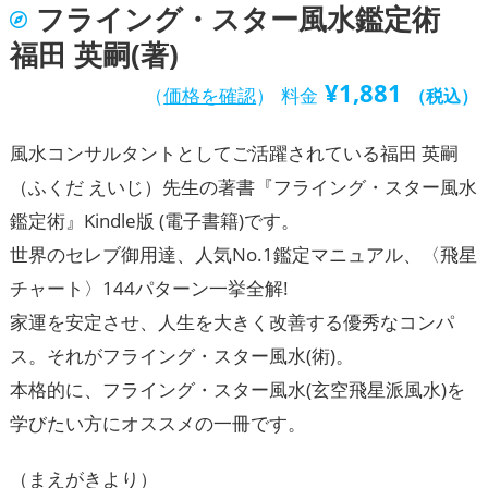
フライング・スター風水鑑定術
福田 英嗣(著)
¥
1,881
（
価格を確認
）
料金
（税込）
風水コンサルタントとしてご活躍されている福田 英嗣
（ふくだ えいじ）先生の著書『フライング・スター風水
鑑定術』Kindle版 (電子書籍)です。
世界のセレブ御用達、人気No.1鑑定マニュアル、〈飛星
チャート〉144パターン一挙全解!
家運を安定させ、人生を大きく改善する優秀なコンパ
ス。それがフライング・スター風水(術)。
本格的に、フライング・スター風水(玄空飛星派風水)を
学びたい方にオススメの一冊です。
（まえがきより）