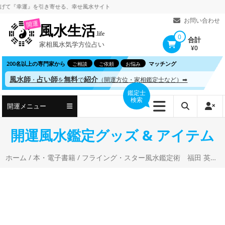
コ
幸運』を引き寄せる、
幸せ風水サイト
ン
お問い合わせ
開運
風水生活
テ
.life
0
合計
家相風水気学方位占い
ン
¥0
ツ
200名以上の専門家から
マッチング
ご相談
ご依頼
お悩み
へ
風水師
占い師
無料
紹介
・
を
で
（開運方位・家相鑑定士など）➡
ス
鑑定士
検索
キ
開運メニュー
ッ
プ
開運風水鑑定グッズ & アイテム
ホーム
/
本・電子書籍
/ フライング・スター風水鑑定術 福田 英嗣(著)