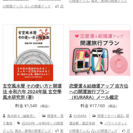
の開運グッズ
風水・家相の開運グッズ
¥21,450
,
の開運グッズ
占いの開運グッズ
恋
家庭運・家族運アップ
–
,
,
,
愛運アップ
結婚運アップ
金運アップ
¥42,900
,
,
仕事運アップ
健康運アップ
家庭運・家
,
族運アップ
総合運・全体運アップ
慶愛占舎KURARAの個人向け鑑定
玄空風水暦 その使い方と開運
恋愛運＆結婚運アップ 吉方位
法 令和六年 2024年版 玄空學
への開運旅行プラン
風水研究所 (著)
（KURARA）メール鑑定
料金
¥
1,540
料金
¥
17,160
（税込）
（税込）
,
風水師 K（編集長）
開運本・電
KURARA
開運リモート鑑定
開
子書籍
旧2024年（令和6年）の開運
運診断・鑑定依頼
パワースポット
,
,
グッズ
風水・家相の開運グッズ
家
の開運グッズ
占いの開運グッズ
恋