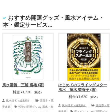
おすすめ開運グッズ・風水アイテム・
本・鑑定サービス…
風水講義 三浦 國雄 (著)
はじめてのフライングスター
風水 藤木 梨香子 (著)
料金
¥
1,320
（税込）
料金
¥
1,620
（税込）
風水師 K（編集長）
開運本・電
,
風水師 K（編集長）
開運本・電
子書籍
哲学の開運グッズ
風水・家
子書籍
庭・バルコニーの開運グッ