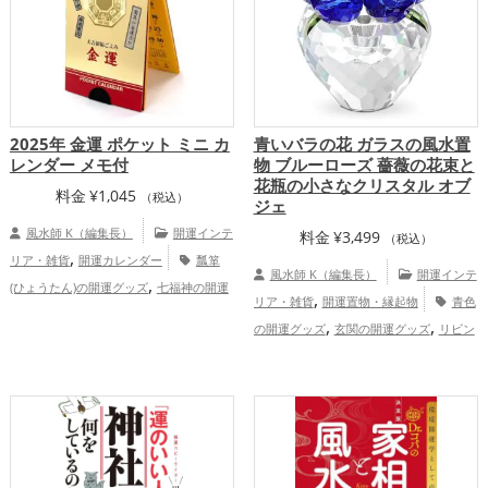
2025年 金運 ポケット ミニ カ
青いバラの花 ガラスの風水置
レンダー メモ付
物 ブルーローズ 薔薇の花束と
花瓶の小さなクリスタル オブ
料金
¥
1,045
（税込）
ジェ
風水師 K（編集長）
開運インテ
料金
¥
3,499
（税込）
,
リア・雑貨
開運カレンダー
瓢箪
風水師 K（編集長）
開運インテ
,
(ひょうたん)の開運グッズ
七福神の開運
,
リア・雑貨
開運置物・縁起物
青色
,
グッズ
八卦鏡（八角形の鏡）ミラーの開
,
,
の開運グッズ
玄関の開運グッズ
リビン
,
,
運グッズ
金色の開運グッズ
黄色の開運
,
グの開運グッズ
飲食店の開運グッズ
,
グッズ
旧2025年（令和7年）の開運グッ
,
,
恋愛運アップ
仕事運アップ
家庭
,
,
ズ
招き猫の開運グッズ
ビジネスの開運
,
運・家族運アップ
総合運・全体運アッ
グッズ
金運アップ
プ