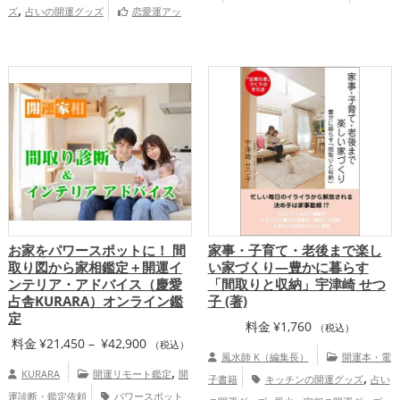
¥21,450
,
ズ
占いの開運グッズ
恋愛運アッ
愛占舎KURARAの個人向け鑑定
–
,
,
,
プ
結婚運アップ
仕事運アップ
総合
¥35,750
運・全体運アップ
慶愛占舎
KURARAの個人向け鑑定
お家をパワースポットに！ 間
家事・子育て・老後まで楽し
取り図から家相鑑定＋開運イ
い家づくり―豊かに暮らす
ンテリア・アドバイス（慶愛
「間取りと収納」宇津崎 せつ
占舎KURARA）オンライン鑑
子 (著)
定
料金
¥
1,760
（税込）
価
料金
¥
21,450
–
¥
42,900
（税込）
風水師 K（編集長）
開運本・電
格
,
KURARA
開運リモート鑑定
開
,
子書籍
キッチンの開運グッズ
占い
帯:
運診断・鑑定依頼
パワースポット
,