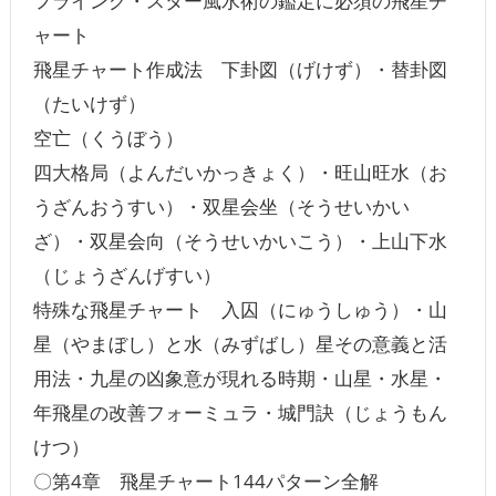
フライング・スター風水術の鑑定に必須の飛星チ
ャート
飛星チャート作成法 下卦図（げけず）・替卦図
（たいけず）
空亡（くうぼう）
四大格局（よんだいかっきょく）・旺山旺水（お
うざんおうすい）・双星会坐（そうせいかい
ざ）・双星会向（そうせいかいこう）・上山下水
（じょうざんげすい）
特殊な飛星チャート 入囚（にゅうしゅう）・山
星（やまぼし）と水（みずばし）星その意義と活
用法・九星の凶象意が現れる時期・山星・水星・
年飛星の改善フォーミュラ・城門訣（じょうもん
けつ）
〇第4章 飛星チャート144パターン全解