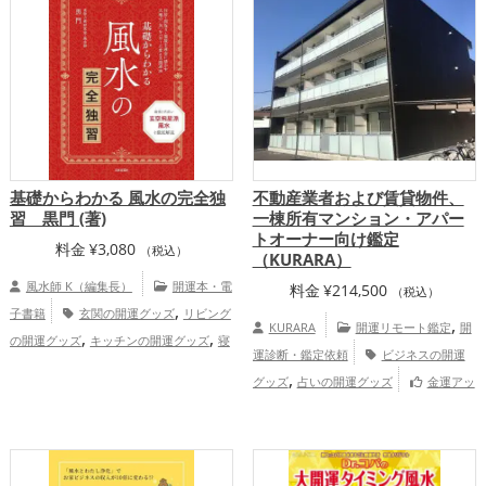
基礎からわかる 風水の完全独
不動産業者および賃貸物件、
習 黒門 (著)
一棟所有マンション・アパー
トオーナー向け鑑定
料金
¥
3,080
（税込）
（KURARA）
風水師 K（編集長）
開運本・電
料金
¥
214,500
（税込）
,
子書籍
玄関の開運グッズ
リビング
,
KURARA
開運リモート鑑定
開
,
,
の開運グッズ
キッチンの開運グッズ
寝
運診断・鑑定依頼
ビジネスの開運
,
室の開運グッズ
バスルームの開運グッ
,
グッズ
占いの開運グッズ
金運アッ
,
,
ズ
トイレの開運グッズ
占いの開運グッ
,
プ
仕事運アップ
慶愛占舎KURARA
,
ズ
風水・家相の開運グッズ
恋愛運
の会社企業向け鑑定
,
,
,
アップ
金運アップ
仕事運アップ
健康
,
,
運アップ
家庭運・家族運アップ
総合