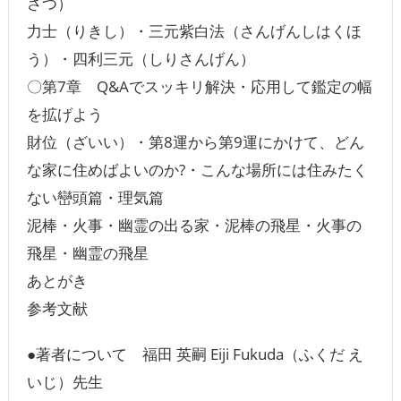
さつ）
力士（りきし）・三元紫白法（さんげんしはくほ
う）・四利三元（しりさんげん）
〇第7章 Q&Aでスッキリ解決・応用して鑑定の幅
を拡げよう
財位（ざいい）・第8運から第9運にかけて、どん
な家に住めばよいのか?・こんな場所には住みたく
ない巒頭篇・理気篇
泥棒・火事・幽霊の出る家・泥棒の飛星・火事の
飛星・幽霊の飛星
あとがき
参考文献
●著者について 福田 英嗣 Eiji Fukuda（ふくだ え
いじ）先生