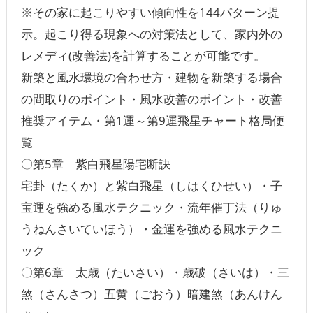
※その家に起こりやすい傾向性を144パターン提
示。起こり得る現象への対策法として、家内外の
レメディ(改善法)を計算することが可能です。
新築と風水環境の合わせ方・建物を新築する場合
の間取りのポイント・風水改善のポイント・改善
推奨アイテム・第1運～第9運飛星チャート格局便
覧
〇第5章 紫白飛星陽宅断訣
宅卦（たくか）と紫白飛星（しはくひせい）・子
宝運を強める風水テクニック・流年催丁法（りゅ
うねんさいていほう）・金運を強める風水テクニ
ック
〇第6章 太歳（たいさい）・歳破（さいは）・三
煞（さんさつ）五黄（ごおう）暗建煞（あんけん