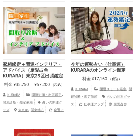
家相鑑定＋開運インテリア・
今年の運勢占い（仕事運）
アドバイス（慶愛占舎
KURARAのオンライン鑑定
KURARA）東京23区出張鑑定
料金
¥
17,160
（税込）
価
料金
¥
35,750
–
¥
57,200
（税込）
,
KURARA
開運リモート鑑定
開
格
,
KURARA
開運対面・出張鑑定
運診断・鑑定依頼
占いの開運グッ
帯:
開運診断・鑑定依頼
占いの開運グ
ズ
仕事運アップ
慶愛占舎
¥35,750
,
ッズ
東京都
関東地方
金運ア
KURARAの個人向け鑑定
–
,
ップ
家庭運・家族運アップ
慶愛占
¥57,200
舎KURARAの個人向け鑑定