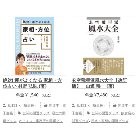
,
,
庭運・家族運アップ
総合運・全体運アッ
愛運アップ
結婚運アップ
慶愛占舎
プ
KURARAの個人向け鑑定
絶対! 運がよくなる 家相・方
玄空飛星派風水大全【改訂
位占い 村野 弘味 (著)
版】 山道 帰一 (著)
料金
¥
1,540
料金
¥
7,480
（税込）
（税込）
風水師 K（編集長）
開運本・電
風水師 K（編集長）
開運本・電
,
,
子書籍
玄関の開運グッズ
寝室の開
子書籍
玄関の開運グッズ
飲食店の
,
,
運グッズ
オフィス・事務所の開運グッ
開運グッズ
風水・家相の開運グッズ
,
,
ズ
占いの開運グッズ
風水・家相の開運
,
グッズ
金運アップ
仕事運アップ