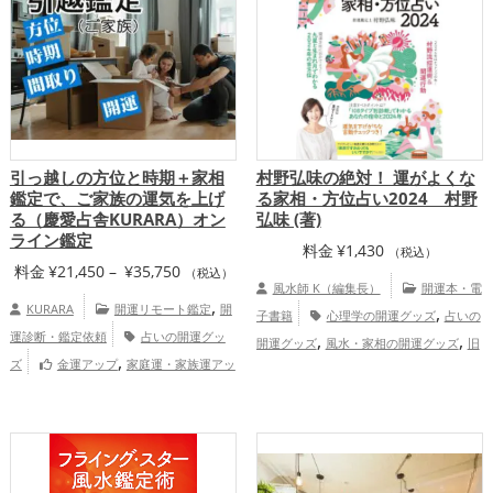
引っ越しの方位と時期＋家相
村野弘味の絶対！ 運がよくな
鑑定で、ご家族の運気を上げ
る家相・方位占い2024 村野
る（慶愛占舎KURARA）オン
弘味 (著)
ライン鑑定
料金
¥
1,430
（税込）
価
料金
¥
21,450
–
¥
35,750
（税込）
風水師 K（編集長）
開運本・電
格
,
KURARA
開運リモート鑑定
開
,
子書籍
心理学の開運グッズ
占いの
帯:
運診断・鑑定依頼
占いの開運グッ
,
,
開運グッズ
風水・家相の開運グッズ
旧
¥21,450
,
ズ
金運アップ
家庭運・家族運アッ
,
2024年（令和6年）の開運グッズ
パワー
–
プ
慶愛占舎KURARAの個人向け鑑
スポットの開運グッズ
恋愛運アッ
¥35,750
定
,
,
,
プ
結婚運アップ
金運アップ
仕事運ア
,
,
ップ
健康運アップ
家庭運・家族運アッ
,
プ
総合運・全体運アップ