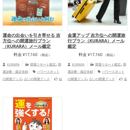
運命の出会いを引き寄せる 吉
金運アップ 吉方位への開運旅
方位への開運旅行プラン
行プラン（KURARA）メール
（KURARA）メール鑑定
鑑定
料金
¥
17,160
料金
¥
17,160
（税込）
（税込）
,
,
KURARA
開運リモート鑑定
開
KURARA
開運リモート鑑定
開
運診断・鑑定依頼
パワースポット
運診断・鑑定依頼
パワースポット
,
,
の開運グッズ
占いの開運グッズ
結
の開運グッズ
占いの開運グッズ
金
,
,
婚運アップ
仕事運アップ
総合運・全体
運アップ
慶愛占舎KURARAの個人
運アップ
慶愛占舎KURARAの個人
向け鑑定
向け鑑定