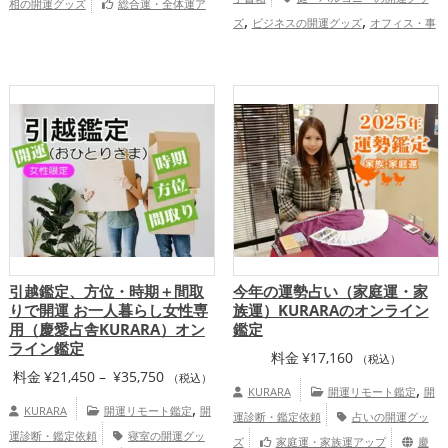
相の開運グッズ
総合運・全体運ア
,
,
ズ
ビジネスの開運グッズ
オフィス・事
ップ
,
,
務所の開運グッズ
店舗の開運グッズ
風
水・家相の開運グッズ
結婚運アッ
,
,
,
プ
金運アップ
仕事運アップ
健康運ア
,
ップ
総合運・全体運アップ
引越鑑定、方位・時期＋間取
今年の運勢占い（家庭運・家
りで開運 お一人暮らし女性専
族運）KURARAのオンライン
用（慶愛占舎KURARA）オン
鑑定
ライン鑑定
料金
¥
17,160
（税込）
価
料金
¥
21,450
–
¥
35,750
（税込）
,
KURARA
開運リモート鑑定
開
格
,
KURARA
開運リモート鑑定
開
運診断・鑑定依頼
占いの開運グッ
帯:
運診断・鑑定依頼
寝室の開運グッ
ズ
家庭運・家族運アップ
慶