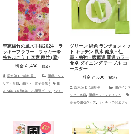
李家幽竹の風水手帳2024 ラ
グリーン 緑色 ランチョンマッ
ッキーフラワー ラッキーを
ト キッチン 風水 健康・仕
持ち歩こう！ 李家 幽竹 (著)
事・勉強・家庭運 開運カラー
食卓 ダイニング テーブル コ
料金
¥
1,430
（税込）
ースター
風水師 K（編集長）
開運インテ
料金
¥
1,890
（税込）
,
リア・雑貨
開運本・電子書籍
旧
風水師 K（編集長）
開運インテ
,
2024年（令和6年）の開運グッズ
パワー
,
リア・雑貨
開運キッチンアイテム
,
スポットの開運グッズ
李家幽竹の開運グ
,
緑色の開運グッズ
キッチンの開運グッ
,
ッズ
風水・家相の開運グッズ
恋愛
,
,
ズ
ダイニングルームの開運グッズ
書
,
,
,
運アップ
結婚運アップ
仕事運アップ
,
斎・勉強部屋の開運グッズ
飲食店の開運
総合運・全体運アップ
,
グッズ
仕事運アップ
健康運アッ
,
,
プ
家庭運・家族運アップ
総合運・全体