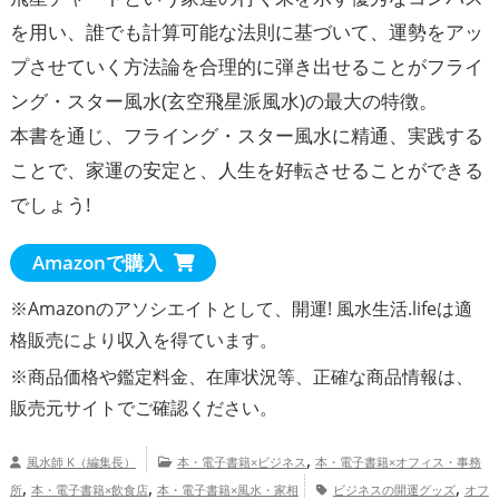
を用い、誰でも計算可能な法則に基づいて、運勢をアッ
プさせていく方法論を合理的に弾き出せることがフライ
ング・スター風水(玄空飛星派風水)の最大の特徴。
本書を通じ、フライング・スター風水に精通、実践する
ことで、家運の安定と、人生を好転させることができる
でしょう!
Amazonで購入
※Amazonのアソシエイトとして、開運! 風水生活.lifeは適
格販売により収入を得ています。
※商品価格や
鑑定料金
、在庫状況等、正確な商品情報は、
販売元サイトでご確認ください。
,
風水師 K（編集長）
本・電子書籍×ビジネス
本・電子書籍×オフィス・事務
,
,
,
所
本・電子書籍×飲食店
本・電子書籍×風水・家相
ビジネスの開運グッズ
オフ