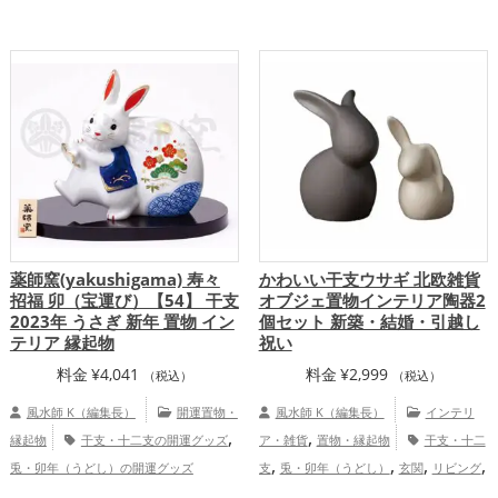
,
,
開運グッズ
玄関の開運グッズ
寝室の開
運アップ
,
,
運グッズ
書斎・勉強部屋の開運グッズ
オフィス・事務所の開運グッズ
薬師窯(yakushigama) 寿々
かわいい干支ウサギ 北欧雑貨
招福 卯（宝運び）【54】 干支
オブジェ置物インテリア陶器2
2023年 うさぎ 新年 置物 イン
個セット 新築・結婚・引越し
テリア 縁起物
祝い
料金
¥
4,041
料金
¥
2,999
（税込）
（税込）
風水師 K（編集長）
開運置物・
風水師 K（編集長）
インテリ
,
,
縁起物
干支・十二支の開運グッズ
ア・雑貨
置物・縁起物
干支・十二
,
,
,
,
兎・卯年（うどし）の開運グッズ
支
兎・卯年（うどし）
玄関
リビング
,
,
寝室
飲食店
結婚運アップ
家庭