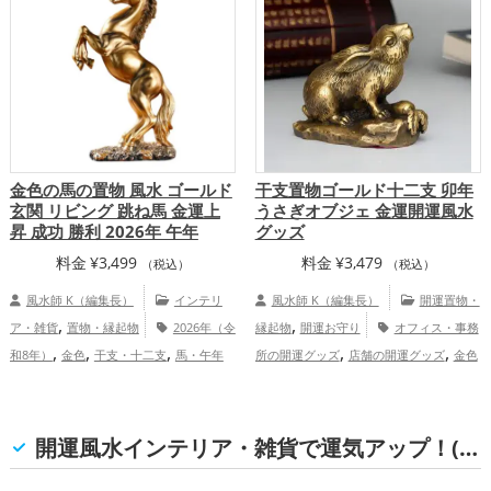
（みどし）の開運グッズ
金運アッ
,
,
,
プ
仕事運アップ
健康運アップ
家庭
,
運・家族運アップ
総合運・全体運アッ
プ
金色の馬の置物 風水 ゴールド
干支置物ゴールド十二支 卯年
玄関 リビング 跳ね馬 金運上
うさぎオブジェ 金運開運風水
昇 成功 勝利 2026年 午年
グッズ
料金
¥
3,499
料金
¥
3,479
（税込）
（税込）
風水師 K（編集長）
インテリ
風水師 K（編集長）
開運置物・
,
,
ア・雑貨
置物・縁起物
2026年（令
縁起物
開運お守り
オフィス・事務
,
,
,
,
,
和8年）
金色
干支・十二支
馬・午年
所の開運グッズ
店舗の開運グッズ
金色
,
,
,
,
（うまどし）
玄関
リビング
オフィ
の開運グッズ
干支・十二支の開運グッ
,
,
,
ス・事務所
金運アップ
仕事運アッ
ズ
兎・卯年（うどし）の開運グッズ
玄
,
,
,
プ
総合運・全体運アップ
関の開運グッズ
リビングの開運グッズ
開運風水インテリア・雑貨で運気アップ！(家庭運・家族運)
,
寝室の開運グッズ
金運アップ
家庭