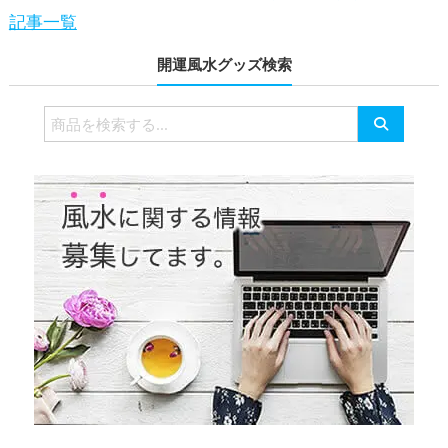
記事一覧
開運風水グッズ検索
検
索
対
象: