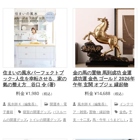
,
,
,
運アップ
仕事運アップ
健康運アップ
,
開運グッズ
リビングの開運グッズ
,
家庭運・家族運アップ
総合運・全体運ア
,
,
金運アップ
仕事運アップ
健康運アッ
ップ
,
,
プ
家庭運・家族運アップ
総合運・全体
運アップ
住まいの風水パーフェクトブ
金の馬の置物 馬到成功 金運
ック~人生を幸転させる、家の
成功運 金色 ゴールド 2026年
氣の整え方 谷口 令 (著)
午年 玄関 オブジェ 縁起物
料金
¥
1,980
料金
¥
14,688
（税込）
（税込）
風水師 K（編集長）
開運本・電
風水師 K（編集長）
インテリ
,
,
,
子書籍
寝室の開運グッズ
バスルー
ア・雑貨
置物・縁起物
金色
干
,
,
,
,
ムの開運グッズ
トイレの開運グッズ
書
支・十二支
馬・午年（うまどし）
玄
,
,
,
,
斎・勉強部屋の開運グッズ
オフィス・事
関
リビング
ビジネス
オフィス・事務
,
,
,
,
務所の開運グッズ
店舗の開運グッズ
飲
所
店舗
2026年（令和8年）
金運