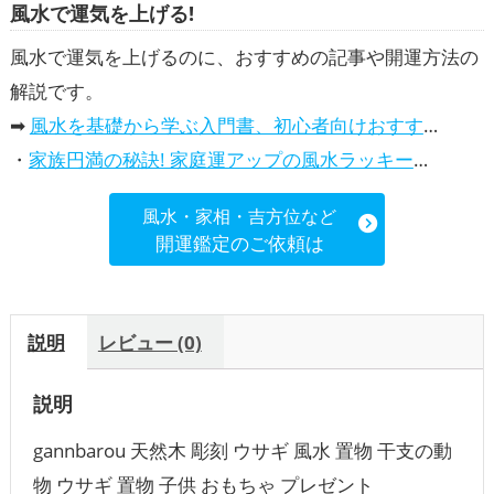
風水で運気を上げる!
風水で運気を上げるのに、おすすめの記事や開運方法の
解説です。
➡
風水を基礎から学ぶ入門書、初心者向けおすすめ本
・
家族円満の秘訣! 家庭運アップの風水ラッキーカラー5選、効果解説
風水・家相・吉方位など
開運鑑定のご依頼は
説明
レビュー (0)
説明
gannbarou 天然木 彫刻 ウサギ 風水 置物 干支の動
物 ウサギ 置物 子供 おもちゃ プレゼント