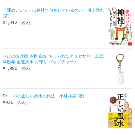
「運のいい人」は神社で何をしているのか 川上徹也
(著)
¥
1,012
（税込）
へびの抜け殻 本物 白蛇 おしゃれなアクセサリー2025
年巳年 金運風水 お守り バッグチャーム
¥
1,980
（税込）
Dr.コパの正しい風水の作法 小林祥晃 (著)
¥
920
（税込）