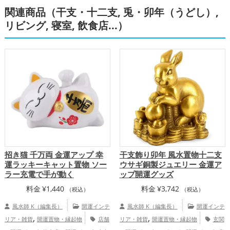
関連商品（干支・十二支, 兎・卯年（うどし）,
ップ
リビング, 寝室, 飲食店...）
招き猫 千万両 金運アップ 幸
干支飾り卯年 風水置物十二支
運ラッキーキャット置物 ソー
ウサギ銅製ジュエリー 金運ア
ラー充電で手が動く
ップ開運グッズ
料金
¥
1,440
料金
¥
3,742
（税込）
（税込）
風水師 K（編集長）
開運インテ
風水師 K（編集長）
開運インテ
,
,
リア・雑貨
開運置物・縁起物
店舗
リア・雑貨
開運置物・縁起物
玄関