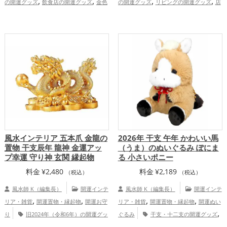
,
,
,
,
の開運グッズ
飲食店の開運グッズ
金色
の開運グッズ
リビングの開運グッズ
店
,
,
,
,
の開運グッズ
白色の開運グッズ
オフィ
舗の開運グッズ
金色の開運グッズ
パワ
,
ス・事務所の開運グッズ
金運アッ
ースポットの開運グッズ
干支・十二支の
,
,
,
,
プ
仕事運アップ
健康運アップ
家庭
開運グッズ
兎・卯年（うどし）の開運グ
,
,
運・家族運アップ
総合運・全体運アッ
ッズ
金運アップ
仕事運アップ
プ
風水インテリア 五本爪 金龍の
2026年 干支 午年 かわいい馬
置物 干支辰年 龍神 金運アッ
（うま）のぬいぐるみ ぽにま
プ幸運 守り神 玄関 縁起物
る 小さいポニー
料金
¥
2,480
料金
¥
2,189
（税込）
（税込）
風水師 K（編集長）
開運インテ
風水師 K（編集長）
開運インテ
,
,
,
,
リア・雑貨
開運置物・縁起物
開運お守
リア・雑貨
開運置物・縁起物
開運ぬい
,
り
旧2024年（令和6年）の開運グッ
ぐるみ
干支・十二支の開運グッズ
,
,
,
ズ
金色の開運グッズ
干支・十二支の開
馬・午年（うまどし）の開運グッズ
ベー