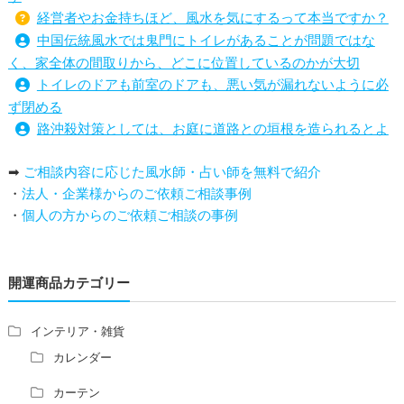
経営者やお金持ちほど、風水を気にするって本当ですか？
中国伝統風水では鬼門にトイレがあることが問題ではな
く、家全体の間取りから、どこに位置しているのかが大切
トイレのドアも前室のドアも、悪い気が漏れないように必
ず閉める
路沖殺対策としては、お庭に道路との垣根を造られるとよ
い
➡
ご相談内容に応じた風水師・占い師を無料で紹介
庭を広げると路沖殺（ろちゅうさつ）は防げますか？
・
法人・企業様からのご依頼ご相談事例
トイレ前室のドアの開け閉めについて
・
個人の方からのご依頼ご相談の事例
増築して家相の中心軸が変わると、鬼門の方角にあるトイ
レの位置はずれますか？
青澄杏樹 （アオスミアンジュ）先生からのご回答です。
開運商品カテゴリー
占い師さんは、幽霊を見たことがありますか？
家相風水の診断・鑑定料金や相場について
家相・風水の鑑定料金の相場が知りたい。
インテリア・雑貨
風水の流派について教えてください。
カレンダー
風水で個人の運勢を占う方法はありますか？
カーテン
風水師になるには、どんな勉強をすればいいですか？