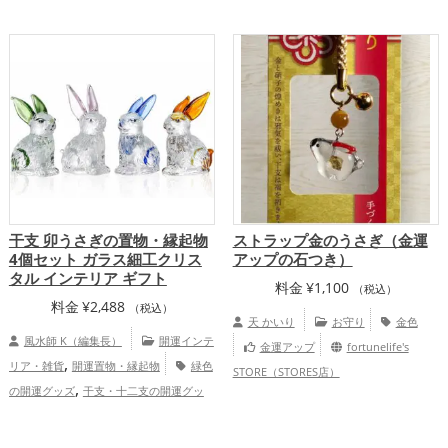
運・家族運アップ
干支 卯うさぎの置物・縁起物
ストラップ金のうさぎ（金運
4個セット ガラス細工クリス
アップの石つき）
タル インテリア ギフト
料金
¥
1,100
（税込）
料金
¥
2,488
（税込）
天 かいり
お守り
金色
風水師 K（編集長）
開運インテ
金運アップ
fortunelife's
,
リア・雑貨
開運置物・縁起物
緑色
STORE（STORES店）
,
の開運グッズ
干支・十二支の開運グッ
,
,
ズ
兎・卯年（うどし）の開運グッズ
寝
室の開運グッズ
家庭運・家族運ア