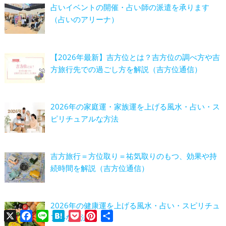
占いイベントの開催・占い師の派遣を承ります
（占いのアリーナ）
【2026年最新】吉方位とは？吉方位の調べ方や吉
方旅行先での過ごし方を解説（吉方位通信）
2026年の家庭運・家族運を上げる風水・占い・ス
ピリチュアルな方法
吉方旅行＝方位取り＝祐気取りのもつ、効果や持
続時間を解説（吉方位通信）
2026年の健康運を上げる風水・占い・スピリチュ
X
Facebook
Line
Hatena
Pocket
Pinterest
共
アルな方法
有