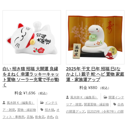
,
,
運グッズ
龍・辰年（たつどし）の開運グ
ジュの開運グッズ
2026年（令和8年）の
,
,
,
ッズ
玄関の開運グッズ
リビングの開運
開運グッズ
茶色の開運グッズ
仕事
,
,
,
,
グッズ
金運アップ
仕事運アップ
運アップ
健康運アップ
家庭運・家族運
,
家庭運・家族運アップ
アップ
総合運・全体運アップ
白い 招き猫 招福 大開運‎ 良縁
2025年 干支 巳年 招福 巳(な
をまねく 幸運ラッキーキャッ
かよし) 親子 蛇 ヘビ 置物 家庭
ト置物 ソーラー充電で手が動
運・家族運アップ
く
料金
¥
880
（税込）
料金
¥
1,696
（税込）
風水師 K（編集長）
開運インテ
風水師 K（編集長）
インテリ
,
リア・雑貨
開運置物・縁起物
白色
,
,
ア・雑貨
置物・縁起物
招き猫
オ
,
の開運グッズ
旧2025年（令和7年）の開
,
,
,
,
フィス・事務所
店舗
飲食店
赤色
白
,
,
運グッズ
干支・十二支の開運グッズ
,
,
色
恋愛運アップ
結婚運アップ
金
,
蛇・巳年（みどし）の開運グッズ
玄関の