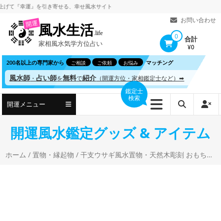
コ
『幸運』を引き寄せる、
幸せ風水サイト
ン
お問い合わせ
開運
風水生活
テ
.life
0
合計
家相風水気学方位占い
ン
¥0
ツ
200名以上の専門家から
マッチング
ご相談
ご依頼
お悩み
へ
風水師
占い師
無料
紹介
・
を
で
（開運方位・家相鑑定士など）➡
ス
鑑定士
検索
キ
開運メニュー
ッ
プ
開運風水鑑定グッズ & アイテム
ホーム
/
置物・縁起物
/ 干支ウサギ風水置物・天然木彫刻 おもちゃプレゼント