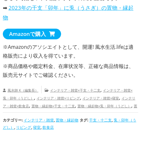
➡
2023年の干支「卯年」に兎（うさぎ）の置物・縁起
物
Amazonで購入
※Amazonのアソシエイトとして、開運! 風水生活.lifeは適
格販売により収入を得ています。
※商品価格や
鑑定料金
、在庫状況等、正確な商品情報は、
販売元サイトでご確認ください。
,
風水師 K（編集長）
インテリア・雑貨×干支・十二支
インテリア・雑貨×
,
,
,
兎・卯年（うどし）
インテリア・雑貨×リビング
インテリア・雑貨×寝室
インテリ
,
,
,
ア・雑貨×飲食店
置物・縁起物×干支・十二支
置物・縁起物×兎・卯年（うどし）
置
,
,
物・縁起物×リビング
置物・縁起物×寝室
置物・縁起物×飲食店
干支・十二支の
カテゴリー:
,
インテリア・雑貨
,
置物・縁起物
,
タグ:
干支・十二支
,
,
兎・卯年（う
開運グッズ
兎・卯年（うどし）の開運グッズ
リビングの開運グッズ
寝室の開運グ
どし）
,
リビング
,
寝室
,
飲食店
,
ッズ
飲食店の開運グッズ
家庭運・家族運アップ