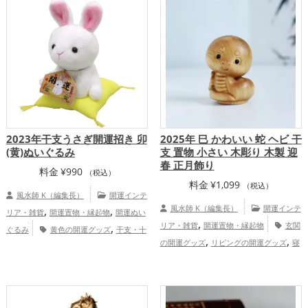
,
,
,
,
食店の開運グッズ
心理学の開運グッズ
アップ
仕事運アップ
家庭運・家族運ア
,
,
風水・家相の開運グッズ
玄関の開運グッ
ップ
総合運・全体運アップ
,
,
ズ
リビングの開運グッズ
キッチンの開
,
運グッズ
恋愛運アップ
結婚運アッ
,
,
,
プ
金運アップ
仕事運アップ
健康運ア
,
,
ップ
家庭運・家族運アップ
総合運・全
体運アップ
2023年干支うさぎ開運招き 卯
2025年 巳 かわいい 蛇 ヘビ 干
(黄)ぬいぐるみ
支 置物 小さい 木彫り 木製 迎
春 正月飾り
料金
¥
990
（税込）
料金
¥
1,099
（税込）
風水師 K（編集長）
開運インテ
,
,
風水師 K（編集長）
開運インテ
リア・雑貨
開運置物・縁起物
開運ぬい
,
,
リア・雑貨
開運置物・縁起物
玄関
ぐるみ
黄色の開運グッズ
干支・十
,
,
,
の開運グッズ
リビングの開運グッズ
寝
二支の開運グッズ
兎・卯年（うどし）の
,
,
室の開運グッズ
書斎・勉強部屋の開運グ
開運グッズ
恋愛運アップ
結婚運ア
,
,
ッズ
旧2025年（令和7年）の開運グッ
ップ
家庭運・家族運アップ
,
,
ズ
干支・十二支の開運グッズ
蛇・巳年