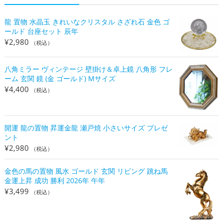
龍 置物 水晶玉 きれいなクリスタル さざれ石 金色 ゴ
ールド 台座セット 辰年
¥
2,980
（税込）
八角ミラー ヴィンテージ 壁掛け＆卓上鏡 八角形 フレ
ーム 玄関 鏡 (金 ゴールド) Mサイズ
¥
4,400
（税込）
開運 龍の置物 昇運金龍 瀬戸焼 小さいサイズ プレゼ
ント
¥
2,980
（税込）
金色の馬の置物 風水 ゴールド 玄関 リビング 跳ね馬
金運上昇 成功 勝利 2026年 午年
¥
3,499
（税込）