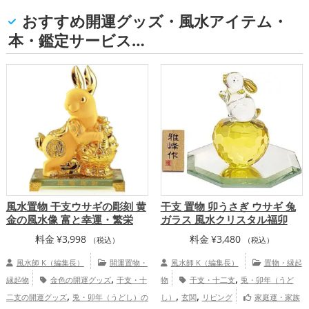
おすすめ開運グッズ・風水アイテム・
本・鑑定サービス…
風水置物 干支ウサギの彫刻 黄
干支 置物 卯うさぎ ウサギ 兔
金の風水像 富と幸運・繁栄
ガラス 風水クリスタル福卯
料金
¥
3,998
料金
¥
3,480
（税込）
（税込）
風水師 K（編集長）
開運置物・
風水師 K（編集長）
置物・縁起
,
,
縁起物
金色の開運グッズ
干支・十
物
干支・十二支
兎・卯年（うど
,
,
,
二支の開運グッズ
兎・卯年（うどし）の
し）
玄関
リビング
家庭運・家族