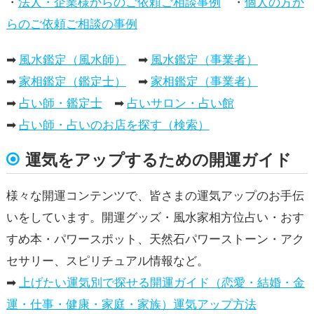
・
法人・企業様からのご依頼ご相談事例
・
個人の方か
らのご依頼ご相談の事例
➡
風水鑑定（風水師）
➡
風水鑑定（事業者）
➡
家相鑑定（鑑定士）
➡
家相鑑定（事業者）
➡
占い師・鑑定士
➡
占いサロン・占い館
➡
占い師・占いのお店を探す（検索）
運気をアップするための開運ガイド
様々な開運コンテンツで、皆さまの運気アップのお手伝
いをしています。開運グッズ・風水家相方位占い・おす
すめ本・パワースポット、天然石パワーストーン・アク
セサリー、スピリチュアル情報など。
➡
上げたい運気別で探せる開運ガイド（恋愛・結婚・金
運・仕事・健康・家庭・家族）運気アップ方法