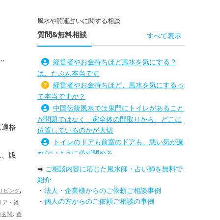
風水や開運占いに関する相談
質問&無料相談
すべて表示
経営者やお金持ちほど風水を気にする？
は、たぶん本当です
経営者やお金持ちほど、風水を気にするっ
て本当ですか？
中国伝統風水では鬼門にトイレがあること
が問題ではなく、家全体の間取りから、どこに
は適格
位置しているのかが大切
トイレのドアも前室のドアも、悪い気が漏
れないように必ず閉める
は、販
路沖殺対策としては、お庭に道路との垣根
➡
ご相談内容に応じた風水師・占い師を無料で
を造られるとよい
紹介
庭を広げると路沖殺（ろちゅうさつ）は防
,
・
法人・企業様からのご依頼ご相談事例
リビング
げますか？
・
個人の方からのご依頼ご相談の事例
リア・雑
トイレ前室のドアの開け閉めについて
,
×玄関
置