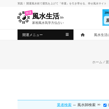
コ
実践！
開運風水術
で
運気を上げて
『幸運』を引き寄せる、
幸せ風水サイト
ン
2
開運
風水生活
テ
.life
ン
家相風水気学方位占い
ツ
へ
開運メニュー
風水生活
ス
キ
ッ
プ
ホーム
/
置
⇔
業者検索
風水師検索