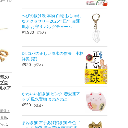
25年（令
十二支の
どし）の
へびの抜け殻 本物 白蛇 おしゃれ
,
なアクセサリー2025年巳年 金運
ズ
リビ
風水 お守り バッグチャーム
運グッズ
¥
1,980
（税込）
家族運ア
Dr.コパの正しい風水の作法 小林
祥晃 (著)
¥
920
（税込）
つ龍の
鍮ブロ
風水ア
かわいい招き猫 ピンク 恋愛運ア
ップ 風水置物 まねきねこ
）
¥
550
（税込）
開運イ
,
縁起物
まねき猫 右手あげ招き猫 金色ゴ
,
グッズ
ールド 陶器 風水置物 商売繁盛