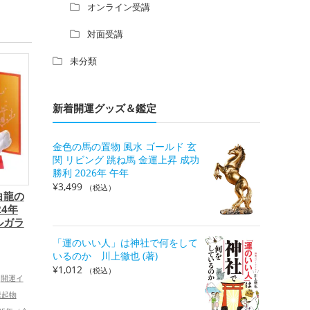
オンライン受講
対面受講
未分類
新着開運グッズ＆鑑定
金色の馬の置物 風水 ゴールド 玄
関 リビング 跳ね馬 金運上昇 成功
勝利 2026年 午年
¥
3,499
（税込）
白龍の
24年
ルガラ
「運のいい人」は神社で何をして
いるのか 川上徹也 (著)
）
¥
1,012
（税込）
開運イ
縁起物