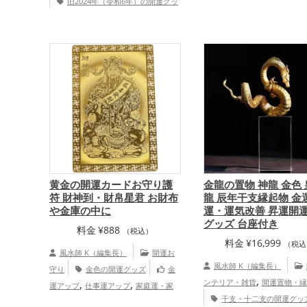
旧2024年（令和6年）の開運グッ
,
の開運グッズ
龍・辰年（たつ
,
,
ズ
干支・十二支の開運グッズ
龍・
,
の開運グッズ
玄関の開運グッ
,
辰年（たつどし）の開運グッズ
四神
,
金運アップ
仕事運アッ
,
（四獣）・五神獣の開運グッズ
玄関
運・全体運アップ
,
の開運グッズ
リビングの開運グッズ
,
,
金運アップ
仕事運アップ
健康
,
,
運アップ
家庭運・家族運アップ
総
合運・全体運アップ
黄金の開運カードお守り護
金龍の置物 神龍 金色
符 財神到・財帛星君 お財布
龍 辰年干支縁起物 金
や金庫の中に
運・運気改善 昇運開
グッズ 台座付き
料金
¥
888
（税込）
料金
¥
16,999
（税込
風水師 K（編集長）
開運お
風水師 K（編集長）
守り
金色の開運グッズ
金
,
,
,
ンテリア・雑貨
開運置物・縁
運アップ
仕事運アップ
家庭運・家
,
干支・十二支の開運グッ
族運アップ
総合運・全体運アップ