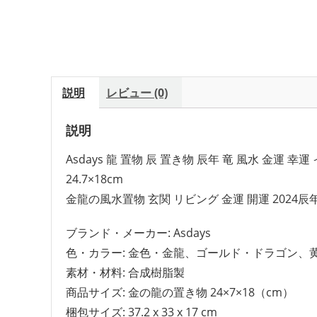
説明
レビュー (0)
説明
Asdays 龍 置物 辰 置き物 辰年 竜 風水 金運 
24.7×18cm
金龍の風水置物 玄関 リビング 金運 開運 2024
ブランド・メーカー: Asdays
色・カラー: 金色・金龍、ゴールド・ドラゴン、
素材・材料: 合成樹脂製
商品サイズ: 金の龍の置き物 24×7×18（cm）
梱包サイズ: 37.2 x 33 x 17 cm