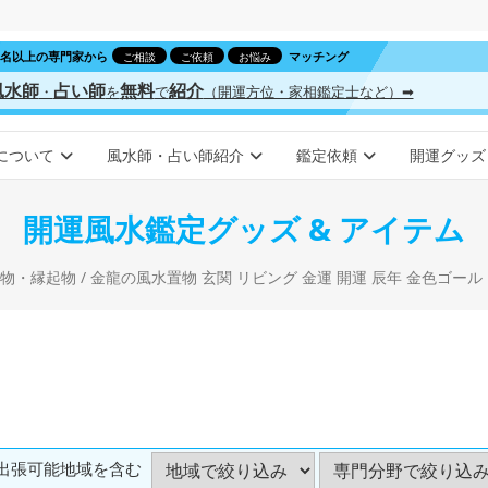
00名以上の専門家から
マッチング
ご相談
ご依頼
お悩み
風水師
占い師
無料
紹介
・
を
で
（開運方位・家相鑑定士など）➡
について
風水師・占い師紹介
鑑定依頼
開運グッズ
開運風水鑑定グッズ & アイテム
物・縁起物
/ 金龍の風水置物 玄関 リビング 金運 開運 辰年 金色ゴールド 招財進寶 元寶元
出張可能地域を含む