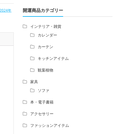
増築して家相の中心軸が変わると、鬼門の
,
×金色
置
方角にあるトイレの位置はずれますか？
開運商品カテゴリー
2024年
の開運グ
青澄杏樹 （アオスミアンジュ）先生から
開運グッ
のご回答です。
恋愛運ア
インテリア・雑貨
占い師さんは、幽霊を見たことがあります
族運アッ
カレンダー
か？
家相風水の診断・鑑定料金や相場について
カーテン
家相・風水の鑑定料金の相場が知りたい。
キッチンアイテム
風水の流派について教えてください。
風水で個人の運勢を占う方法はあります
観葉植物
か？
風水師になるには、どんな勉強をすればい
家具
いですか？
ソファ
本・電子書籍
アクセサリー
ファッションアイテム