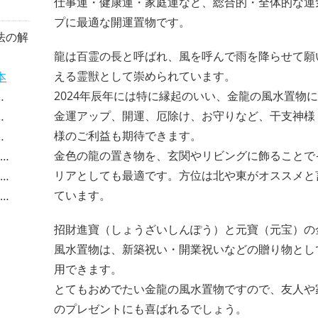
仕事運・健康運・家庭運など、総合的・全体的な運
プに最適な開運置物です。
法の解
龍は百霊の長と呼ばれ、風を呼んで雨を降らせて願
える霊獣として崇められています。
本
2024年辰年には特に縁起のいい、金龍の風水置物
金運アップ、開運、厄除け、お守りなど、干支神様
様のご利益も期待できます。
金色の龍の置き物を、玄関やリビングに飾ることで
リアとしても最適です。方位は北や東がオススメと
ています。
招財進寶（しょうざいしんぽう）と元寶（元宝）の
風水置物は、新築祝い・開業祝いなどの贈り物とし
用できます。
とてもおめでたい金龍の風水置物ですので、友人や
のプレゼントにも喜ばれるでしょう。