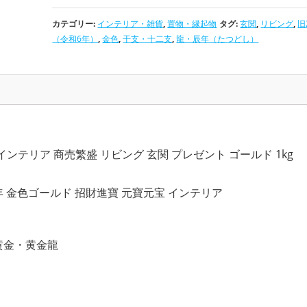
,
,
物・縁起物×リビング
置物・縁起物×旧2024年（令和6年）
置物・縁起物
,
カテゴリー:
インテリア・雑貨
,
置物・縁起物
タグ:
玄関
,
リビング
,
旧
物・縁起物×干支・十二支
置物・縁起物×龍・辰年（たつどし）
玄関
,
,
,
（令和6年）
,
金色
,
干支・十二支
,
龍・辰年（たつどし）
ッズ
リビングの開運グッズ
旧2024年（令和6年）の開運グッズ
金色の
,
,
ズ
干支・十二支の開運グッズ
龍・辰年（たつどし）の開運グッズ
,
,
,
,
,
ップ
結婚運アップ
金運アップ
仕事運アップ
健康運アップ
家庭運・家
,
プ
総合運・全体運アップ
幸運 インテリア 商売繁盛 リビング 玄関 プレゼント ゴールド 1kg
辰年 金色ゴールド 招財進寶 元寶元宝 インテリア
黄金・黄金龍