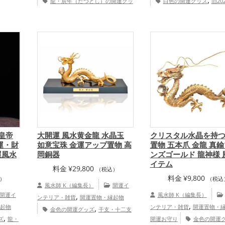
龍・辰年（たつどし）の開運グッ
白色の開運グッズ
旧20
どし）
,
,
,
ズ
玄関の開運グッズ
リビングの開
和7年）の開運グッズ
干支・
ズ
,
,
運グッズ
旧2024年（令和6年）の開
開運グッズ
龍・辰年（たつ
,
プ
総合
,
,
,
運グッズ
金色の開運グッズ
干支・
開運グッズ
玄関の開運グッ
,
,
十二支の開運グッズ
金運アップ
ングの開運グッズ
金色の開
,
,
,
仕事運アップ
健康運アップ
家庭
健康運アップ
家庭運・
,
運・家族運アップ
総合運・全体運ア
ップ
ップ
 皇帝
大開運 風水黄金龍 水晶玉
クリスタル水晶を持
運・財
如意宝珠 金運アップ置物 高
置物 五本爪 金龍 真
運風水
岡銅器
ンズゴールド 龍神様 
イテム
料金
¥
29,800
（税込）
料金
¥
9,800
）
（税込
風水師 K（編集長）
開運イ
開運イ
,
風水師 K（編集長）
ンテリア・雑貨
開運置物・縁起物
,
起物
,
ンテリア・雑貨
開運置物・
金色の開運グッズ
干支・十二支
,
ズ
龍・
,
開運お守り
金色の開運
の開運グッズ
龍・辰年（たつどし）