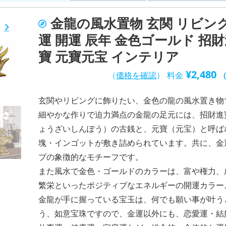
金龍の風水置物 玄関 リビング
運 開運 辰年 金色ゴールド 招
寶 元寶元宝 インテリア
¥
2,480
（
価格を確認
）
料金
玄関やリビングに飾りたい、金色の龍の風水置き物
細やかな作りで迫力満点の金龍の足元には、招財進
ょうざいしんぽう）の古銭と、元寶（元宝）と呼ば
塊・インゴットが敷き詰められています。共に、金
プの象徴的なモチーフです。
また風水で金色・ゴールドのカラーは、富や権力、
繁栄といったポジティブなエネルギーの開運カラー
金龍が手に握っている宝玉は、何でも願い事が叶う
う、如意宝珠ですので、金運以外にも、恋愛運・結