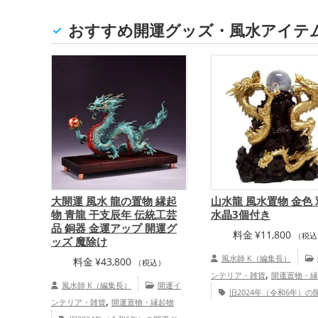
おすすめ開運グッズ・風水アイテ
大開運 風水 龍の置物 縁起
山水龍 風水置物 金色
物 青龍 干支辰年 伝統工芸
水晶3個付き
品 銅器 金運アップ 開運グ
料金
¥
11,800
（税込
ッズ 魔除け
風水師 K（編集長）
料金
¥
43,800
（税込）
,
ンテリア・雑貨
開運置物・縁
風水師 K（編集長）
開運イ
旧2024年（令和6年）の
,
ンテリア・雑貨
開運置物・縁起物
,
,
ズ
金色の開運グッズ
干支・