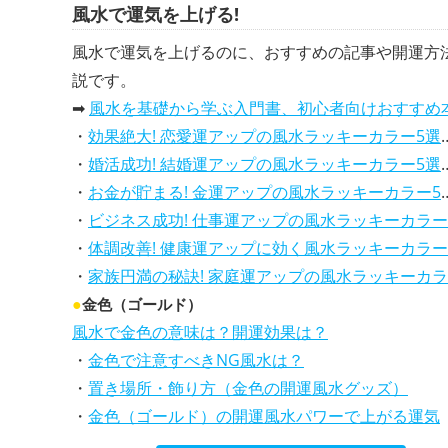
風水で運気を上げる!
風水で運気を上げるのに、おすすめの記事や開運方
説です。
➡
風水を基礎から学ぶ入門書、初心者向けおすすめ
・
効果絶大! 恋愛運アップの風水ラッキーカラー5選、解説付き
・
婚活成功! 結婚運アップの風水ラッキーカラー5選、効果解説
・
お金が貯まる! 金運アップの風水ラッキーカラー5選、効果解説
・
ビジネス成功! 仕事運アップの風水ラッキーカラー5選、効果解説
・
体調改善! 健康運アップに効く風水ラッキーカラー5選、効果と活用法を解説
・
家族円満の秘訣! 家庭運アップの風水ラッキーカラー5選、効果解説
●
金色（ゴールド）
風水で金色の意味は？開運効果は？
・
金色で注意すべきNG風水は？
・
置き場所・飾り方（金色の開運風水グッズ）
・
金色（ゴールド）の開運風水パワーで上がる運気