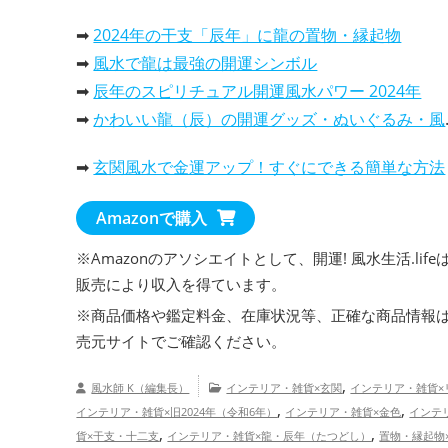
➡
2024年の干支「辰年」に龍の置物・縁起物
➡
風水で龍は最強の開運シンボル
➡
辰年のスピリチュアル開運風水パワー 2024年
➡
かわいい龍（辰）の開運グッズ・ぬいぐるみ・風水置物
➡
玄関風水で金運アップ！すぐにできる簡単な方法
Amazonで購入
※Amazonのアソシエイトとして、開運! 風水生活.life
販売により収入を得ています。
※商品価格や
鑑定料金
、在庫状況等、正確な商品情報
売元サイトでご確認ください。
,
風水師 K（編集長）
インテリア・雑貨×玄関
インテリア・雑貨×
,
,
インテリア・雑貨×旧2024年（令和6年）
インテリア・雑貨×金色
インテ
,
,
貨×干支・十二支
インテリア・雑貨×龍・辰年（たつどし）
置物・縁起物