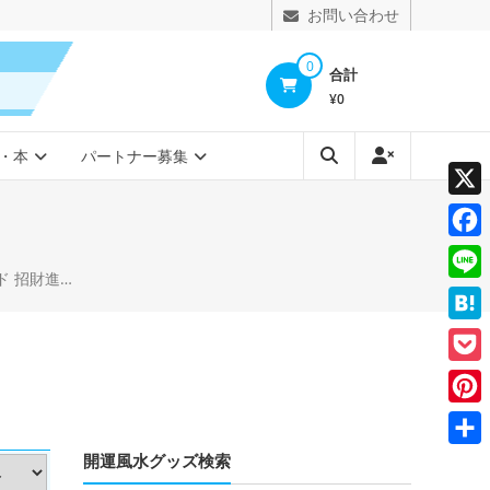
お問い合わせ
0
合計
¥0
・本
パートナー募集
X
Face
宝 インテリア
Line
Hate
Pocke
Pinte
開運風水グッズ検索
共