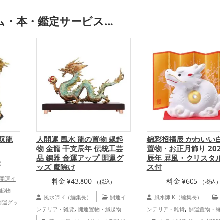
ム・本・鑑定サービス…
 双龍
大開運 風水 龍の置物 縁起
錦彩招福辰 かわいい
物 金龍 干支辰年 伝統工芸
置物・お正月飾り 20
品 銅器 金運アップ 開運グ
辰年 屛風・クリスタ
）
ッズ 魔除け
ス付
開運イ
料金
¥
43,800
料金
¥
605
（税込）
（税込
起物
風水師 K（編集長）
開運イ
風水師 K（編集長）
開運グッ
,
,
ンテリア・雑貨
開運置物・縁起物
ンテリア・雑貨
開運置物・
十二支
,