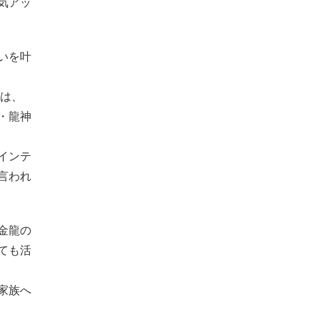
気アッ
いを叶
には、
・龍神
インテ
言われ
金龍の
ても活
家族へ