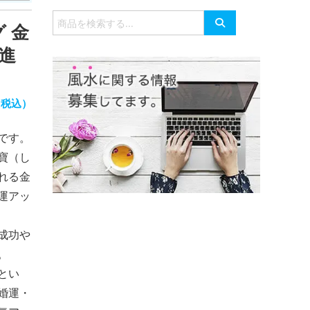
有
検
 金
索
対
財進
象:
（税込）
です。
寶（し
れる金
運アッ
成功や
。
とい
婚運・