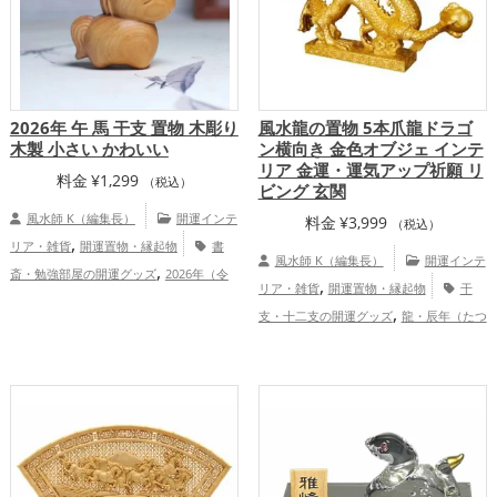
2026年 午 馬 干支 置物 木彫り
風水龍の置物 5本爪龍ドラゴ
木製 小さい かわいい
ン横向き 金色オブジェ インテ
リア 金運・運気アップ祈願 リ
料金
¥
1,299
（税込）
ビング 玄関
風水師 K（編集長）
開運インテ
料金
¥
3,999
（税込）
,
リア・雑貨
開運置物・縁起物
書
風水師 K（編集長）
開運インテ
,
斎・勉強部屋の開運グッズ
2026年（令
,
リア・雑貨
開運置物・縁起物
干
,
和8年）の開運グッズ
干支・十二支の開
,
支・十二支の開運グッズ
龍・辰年（たつ
,
運グッズ
馬・午年（うまどし）の開運グ
,
,
どし）の開運グッズ
玄関の開運グッズ
,
,
ッズ
玄関の開運グッズ
リビングの開運
,
リビングの開運グッズ
金色の開運グッ
,
グッズ
寝室の開運グッズ
仕事運ア
,
,
ズ
金運アップ
仕事運アップ
健康
,
,
ップ
健康運アップ
家庭運・家族運アッ
,
,
運アップ
家庭運・家族運アップ
総合
,
プ
総合運・全体運アップ
運・全体運アップ