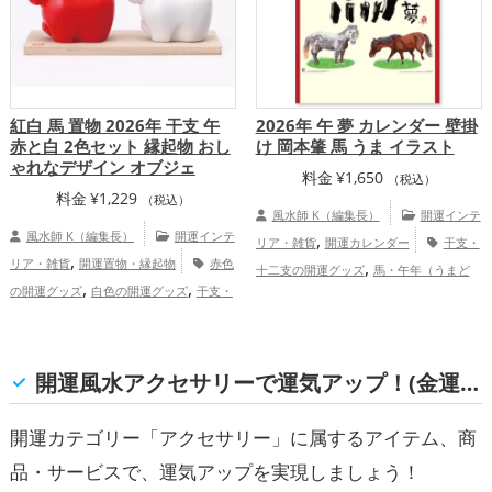
紅白 馬 置物 2026年 干支 午
2026年 午 夢 カレンダー 壁掛
赤と白 2色セット 縁起物 おし
け 岡本肇 馬 うま イラスト
ゃれなデザイン オブジェ
料金
¥
1,650
（税込）
料金
¥
1,229
（税込）
風水師 K（編集長）
開運インテ
風水師 K（編集長）
開運インテ
,
リア・雑貨
開運カレンダー
干支・
,
リア・雑貨
開運置物・縁起物
赤色
,
十二支の開運グッズ
馬・午年（うまど
,
,
の開運グッズ
白色の開運グッズ
干支・
,
し）の開運グッズ
2026年（令和8年）の
,
十二支の開運グッズ
馬・午年（うまど
,
開運グッズ
金運アップ
仕事運アッ
,
,
し）の開運グッズ
玄関の開運グッズ
リ
,
,
プ
健康運アップ
総合運・全体運アッ
,
ビングの開運グッズ
2026年（令和8年）
開運風水アクセサリーで運気アップ！(金運, 仕事運, 総合運・全体運)
プ
,
の開運グッズ
金運アップ
仕事運ア
,
,
ップ
健康運アップ
家庭運・家族運アッ
開運カテゴリー「アクセサリー」に属するアイテム、商
プ
品・サービスで、運気アップを実現しましょう！