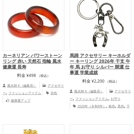
カーネリアン パワーストーン
馬蹄 アクセサリー キーホルダ
リング 赤い 天然石 指輪 風水
ー キーリング 2026年 干支 午
健康運 長寿
年 馬 お守り シルバー 開運 仕
事運 学業成就
料金
¥
498
（税込）
料金
¥
2,200
（税込）
風水師 K（編集長）
アクセサリ
,
風水師 K（編集長）
アクセサリ
ー
ファッションアイテム
赤色
,
,
ー
ファッションアイテム
お守り
健康運アップ
,
,
,
2026年（令和8年）
銀色
黒色
干
,
,
支・十二支
馬・午年（うまどし）
ビジ
,
ネス
仕事運アップ
総合運・全体運
アップ