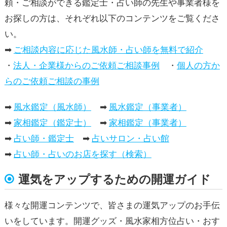
頼・ご相談ができる鑑定士・占い師の先生や事業者様を
お探しの方は、それぞれ以下のコンテンツをご覧くださ
い。
➡
ご相談内容に応じた風水師・占い師を無料で紹介
・
法人・企業様からのご依頼ご相談事例
・
個人の方か
らのご依頼ご相談の事例
➡
風水鑑定（風水師）
➡
風水鑑定（事業者）
➡
家相鑑定（鑑定士）
➡
家相鑑定（事業者）
➡
占い師・鑑定士
➡
占いサロン・占い館
➡
占い師・占いのお店を探す（検索）
運気をアップするための開運ガイド
様々な開運コンテンツで、皆さまの運気アップのお手伝
いをしています。開運グッズ・風水家相方位占い・おす