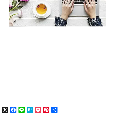
X
Facebook
Line
Hatena
Pocket
Pinterest
共
有