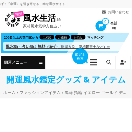
コ
『幸運』を引き寄せる、
幸せ風水サイト
ン
お問い合わせ
開運
風水生活
テ
.life
0
合計
家相風水気学方位占い
ン
¥0
ツ
200名以上の専門家から
マッチング
ご相談
ご依頼
お悩み
へ
風水師
占い師
無料
紹介
・
を
で
（開運方位・家相鑑定士など）➡
ス
鑑定士
検索
キ
開運メニュー
ッ
プ
開運風水鑑定グッズ & アイテム
ホーム
/
ファッションアイテム
/ 馬蹄 指輪 イエロー ゴールド デザイン リング ダイヤモンド 馬の蹄 ひづめ 金運 蹄鉄 ホースシュー