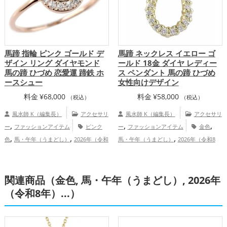
馬蹄 指輪 ピンク ゴールド デ
馬蹄 ネックレス イエロー ゴ
ザイン リング ダイヤモンド
ールド 18金 ダイヤ レディー
馬の蹄 ひづめ 恋愛運 蹄鉄 ホ
ス ペンダント 馬の蹄 ひづめ
ースシュー
女性向けデザイン
料金
¥
68,000
料金
¥
58,000
（税込）
（税込）
風水師 K（編集長）
アクセサリ
風水師 K（編集長）
アクセサリ
,
,
,
ー
ファッションアイテム
ピンク
ー
ファッションアイテム
金色
,
,
,
色
馬・午年（うまどし）
2026年（令和
馬・午年（うまどし）
2026年（令和8
,
,
,
,
8年）
恋愛運アップ
結婚運アップ
年）
金運アップ
仕事運アップ
総
総合運・全体運アップ
合運・全体運アップ
関連商品（金色, 馬・午年（うまどし）, 2026年
（令和8年）...）