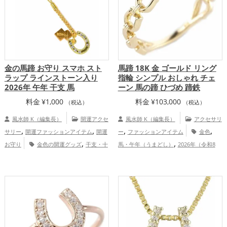
金の馬蹄 お守り スマホ スト
馬蹄 18K 金 ゴールド リング
ラップ ラインストーン入り
指輪 シンプル おしゃれ チェ
2026年 午年 干支 馬
ーン 馬の蹄 ひづめ 蹄鉄
料金
¥
1,000
料金
¥
103,000
（税込）
（税込）
風水師 K（編集長）
開運アクセ
風水師 K（編集長）
アクセサリ
,
,
,
,
サリー
開運ファッションアイテム
開運
ー
ファッションアイテム
金色
,
,
お守り
金色の開運グッズ
干支・十
馬・午年（うまどし）
2026年（令和8
,
,
二支の開運グッズ
馬・午年（うまどし）
年）
仕事運アップ
総合運・全体運
,
の開運グッズ
2026年（令和8年）の開運
アップ
,
,
グッズ
神社仏閣の開運グッズ
スマホの
,
開運グッズ
山口県
中国地方
,
,
金運アップ
仕事運アップ
総合運・全体
運アップ