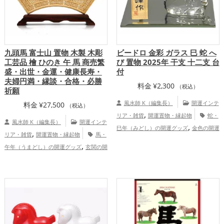
九頭馬 富士山 置物 木製 木彫
ビードロ 金彩 ガラス 巳 蛇 へ
工芸品 檜 ひのき 午 馬 商売繁
び 置物 2025年 干支 十二支 台
盛・出世・金運・健康長寿・
付
夫婦円満・縁談・合格・必勝
料金
¥
2,300
（税込）
祈願
風水師 K（編集長）
開運インテ
料金
¥
27,500
（税込）
,
リア・雑貨
開運置物・縁起物
蛇・
風水師 K（編集長）
開運インテ
,
巳年（みどし）の開運グッズ
金色の開運
,
リア・雑貨
開運置物・縁起物
馬・
,
グッズ
旧2025年（令和7年）の開運グッ
,
午年（うまどし）の開運グッズ
玄関の開
,
ズ
干支・十二支の開運グッズ
金運
,
,
運グッズ
リビングの開運グッズ
2026年
,
,
,
アップ
仕事運アップ
健康運アップ
家
,
（令和8年）の開運グッズ
干支・十二支
,
庭運・家族運アップ
総合運・全体運アッ
,
の開運グッズ
恋愛運アップ
結婚運
プ
,
,
,
アップ
金運アップ
仕事運アップ
健康
,
,
運アップ
家庭運・家族運アップ
総合
運・全体運アップ