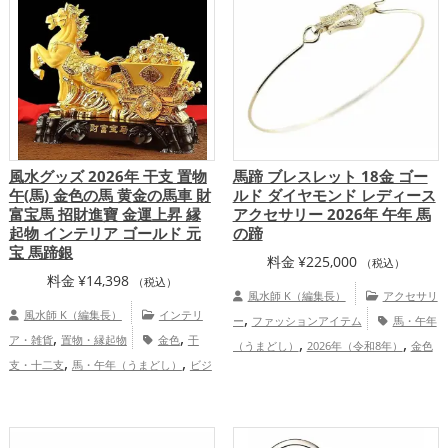
全体運アップ
アップ
風水グッズ 2026年 干支 置物
馬蹄 ブレスレット 18金 ゴー
午(馬) 金色の馬 黄金の馬車 財
ルド ダイヤモンド レディース
富宝馬 招財進寶 金運上昇 縁
アクセサリー 2026年 午年 馬
起物 インテリア ゴールド 元
の蹄
宝 馬蹄銀
料金
¥
225,000
（税込）
料金
¥
14,398
（税込）
風水師 K（編集長）
アクセサリ
風水師 K（編集長）
インテリ
,
ー
ファッションアイテム
馬・午年
,
,
ア・雑貨
置物・縁起物
金色
干
,
,
（うまどし）
2026年（令和8年）
金色
,
,
支・十二支
馬・午年（うまどし）
ビジ
,
仕事運アップ
総合運・全体運アッ
,
ネス
2026年（令和8年）
金運アッ
プ
,
,
プ
仕事運アップ
総合運・全体運アッ
プ