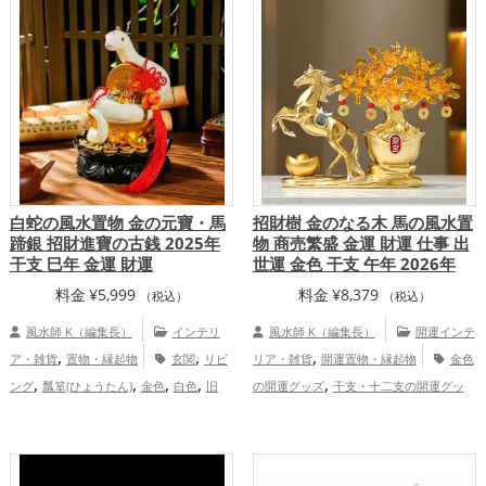
白蛇の風水置物 金の元寶・馬
招財樹 金のなる木 馬の風水置
蹄銀 招財進寶の古銭 2025年
物 商売繁盛 金運 財運 仕事 出
干支 巳年 金運 財運
世運 金色 干支 午年 2026年
料金
¥
5,999
料金
¥
8,379
（税込）
（税込）
風水師 K（編集長）
インテリ
風水師 K（編集長）
開運インテ
,
,
,
ア・雑貨
置物・縁起物
玄関
リビ
リア・雑貨
開運置物・縁起物
金色
,
,
,
,
,
ング
瓢箪(ひょうたん)
金色
白色
旧
の開運グッズ
干支・十二支の開運グッ
,
,
,
,
2025年（令和7年）
干支・十二支
蛇・
ズ
馬・午年（うまどし）の開運グッズ
,
巳年（みどし）
金運アップ
仕事運
2026年（令和8年）の開運グッズ
金
,
,
,
,
アップ
家庭運・家族運アップ
総合運・
運アップ
仕事運アップ
総合運・全体運