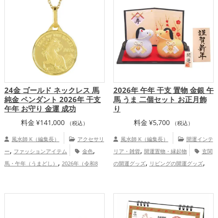
24金 ゴールド ネックレス 馬
2026年 午年 干支 置物 金銀 午
純金 ペンダント 2026年 干支
馬 うま 二個セット お正月飾
午年 お守り 金運 成功
り
料金
¥
141,000
料金
¥
5,700
（税込）
（税込）
風水師 K（編集長）
アクセサリ
風水師 K（編集長）
開運インテ
,
,
,
ー
ファッションアイテム
金色
リア・雑貨
開運置物・縁起物
玄関
,
,
,
馬・午年（うまどし）
2026年（令和8
の開運グッズ
リビングの開運グッズ
,
,
,
年）
金運アップ
仕事運アップ
健
2026年（令和8年）の開運グッズ
金色の
,
,
,
康運アップ
総合運・全体運アップ
開運グッズ
銀色の開運グッズ
干支・十
,
二支の開運グッズ
馬・午年（うまどし）
,
の開運グッズ
恋愛運アップ
結婚運