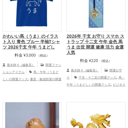
かわいい馬（うま）のイラス
2026年 干支 お守り スマホ ス
ト入り 青色 ブルー 半袖Tシャ
トラップ 十二支 午年 金色 馬
ツ 2026干支 午年 うまどし
うま 出世 開運 健康 活力 金運
人気
料金
¥
3,000
（税込）
料金
¥
220
（税込）
風水師 K（編集長）
開運ファッ
風水師 K（編集長）
開運お守
ションアイテム
馬・午年（うまど
,
,
り
干支・十二支の開運グッズ
馬・
し）の開運グッズ
書斎・勉強部屋の開運
,
,
午年（うまどし）の開運グッズ
ビジネス
グッズ
2026年（令和8年）の開運グッ
,
,
,
の開運グッズ
2026年（令和8年）の開運
ズ
青色の開運グッズ
干支・十二支の開
,
,
グッズ
スマホの開運グッズ
金運ア
運グッズ
恋愛運アップ
仕事運アッ
,
,
,
,
,
ップ
仕事運アップ
健康運アップ
総合
プ
健康運アップ
家庭運・家族運アッ
運・全体運アップ
プ