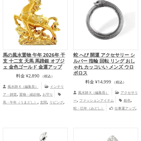
馬の風水置物 午年 2026年 干
蛇 へび 開運 アクセサリー シ
支 十二支 天馬 馬蹄銀 オブジ
ルバー 指輪 回転 リング おし
ェ 金色ゴールド 金運アップ
ゃれ カッコいい メンズ ウロ
ボロス
料金
¥
2,890
（税込）
料金
¥
14,999
（税込）
風水師 K（編集長）
インテリ
,
,
風水師 K（編集長）
アクセサリ
ア・雑貨
置物・縁起物
お守り
,
,
,
,
,
ー
ファッションアイテム
銀色
馬・午年（うまどし）
玄関
リビング
,
,
,
蛇・巳年（みどし）
仕事運アップ
書斎・勉強部屋
2026年（令和8年）
金
,
,
,
健康運アップ
総合運・全体運アップ
色
干支・十二支
金運アップ
仕事
運アップ