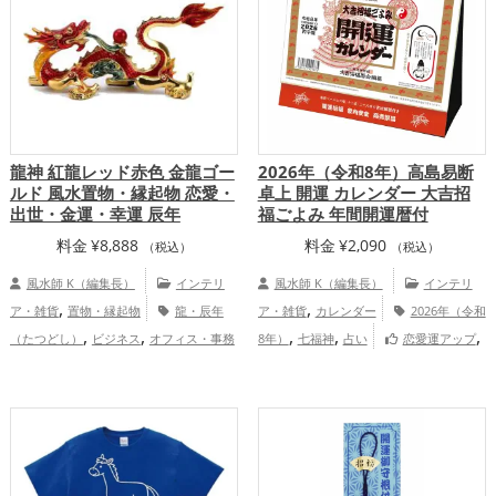
,
,
,
アップ
金運アップ
仕事運アップ
健康
,
,
運アップ
家庭運・家族運アップ
総合
運・全体運アップ
龍神 紅龍レッド赤色 金龍ゴー
2026年（令和8年）高島易断
ルド 風水置物・縁起物 恋愛・
卓上 開運 カレンダー 大吉招
出世・金運・幸運 辰年
福ごよみ 年間開運暦付
料金
¥
8,888
料金
¥
2,090
（税込）
（税込）
風水師 K（編集長）
インテリ
風水師 K（編集長）
インテリ
,
,
ア・雑貨
置物・縁起物
龍・辰年
ア・雑貨
カレンダー
2026年（令和
,
,
,
,
,
（たつどし）
ビジネス
オフィス・事務
8年）
七福神
占い
恋愛運アップ
,
,
,
,
,
,
所
旧2024年（令和6年）
赤色
金色
干
結婚運アップ
金運アップ
仕事運アッ
,
,
,
支・十二支
恋愛運アップ
金運アッ
プ
健康運アップ
家庭運・家族運アッ
,
,
,
プ
仕事運アップ
総合運・全体運アッ
プ
総合運・全体運アップ
プ