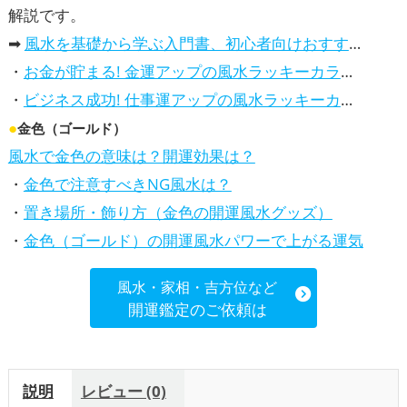
解説です。
➡
風水を基礎から学ぶ入門書、初心者向けおすすめ本
・
お金が貯まる! 金運アップの風水ラッキーカラー5選、効果解説
・
ビジネス成功! 仕事運アップの風水ラッキーカラー5選、効果解説
●
金色（ゴールド）
風水で金色の意味は？開運効果は？
・
金色で注意すべきNG風水は？
・
置き場所・飾り方（金色の開運風水グッズ）
・
金色（ゴールド）の開運風水パワーで上がる運気
風水・家相・吉方位など
開運鑑定のご依頼は
説明
レビュー (0)