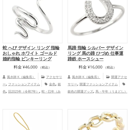
蛇 へび デザイン リング 指輪
馬蹄 指輪 シルバー デザイン
おしゃれ ホワイト ゴールド
リング 馬の蹄 ひづめ 仕事運
婚約指輪 ピンキーリング
蹄鉄 ホースシュー
料金
¥
46,000
料金
¥
16,000
（税込）
（税込）
風水師 K（編集長）
アクセサリ
風水師 K（編集長）
開運アクセ
,
,
,
ー
ファッションアイテム
金色
銀
サリー
開運ファッションアイテム
,
,
,
色
旧2025年（令和7年）
蛇・巳年（み
銀色の開運グッズ
馬・午年（うまどし）
,
,
どし）
恋愛運アップ
結婚運アッ
の開運グッズ
2026年（令和8年）の開運
,
,
,
プ
金運アップ
総合運・全体運アップ
グッズ
仕事運アップ
総合運・全体
運アップ