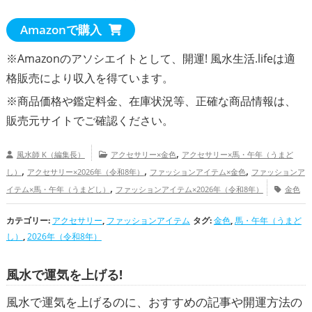
Amazonで購入
※Amazonのアソシエイトとして、開運! 風水生活.lifeは適
格販売により収入を得ています。
※商品価格や
鑑定料金
、在庫状況等、正確な商品情報は、
販売元サイトでご確認ください。
,
風水師 K（編集長）
アクセサリー×金色
アクセサリー×馬・午年（うまど
,
,
,
し）
アクセサリー×2026年（令和8年）
ファッションアイテム×金色
ファッションア
,
イテム×馬・午年（うまどし）
ファッションアイテム×2026年（令和8年）
金色
,
,
の開運グッズ
馬・午年（うまどし）の開運グッズ
2026年（令和8年）の開運グッズ
カテゴリー:
アクセサリー
,
,
ファッションアイテム
,
タグ:
金色
,
馬・午年（うまど
金運アップ
仕事運アップ
総合運・全体運アップ
し）
,
2026年（令和8年）
風水で運気を上げる!
風水で運気を上げるのに、おすすめの記事や開運方法の