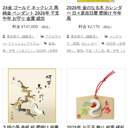
24金 ゴールド ネックレス 馬
2026年 金のなる木 カレンダ
純金 ペンダント 2026年 干支
ー 日々是吉日暦 壁掛け 午年
午年 お守り 金運 成功
馬
料金
¥
141,000
料金
¥
2,170
（税込）
（税込）
風水師 K（編集長）
アクセサリ
風水師 K（編集長）
インテリ
,
,
,
ー
ファッションアイテム
金色
ア・雑貨
カレンダー
2026年（令和
,
,
,
,
馬・午年（うまどし）
2026年（令和8
8年）
黄色
干支・十二支
馬・午年（う
,
,
,
年）
金運アップ
仕事運アップ
健
まどし）
金運アップ
仕事運アッ
,
,
,
康運アップ
総合運・全体運アップ
プ
健康運アップ
総合運・全体運アッ
プ
九頭の馬 色紙 絵 壁掛け 何事
2025年 お正月 飾り 絵馬 縁起