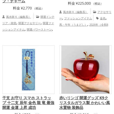
プ・チャーム
料金
¥
225,000
（税込）
料金
¥
2,770
（税込）
風水師 K（編集長）
アクセサリ
風水師 K（編集長）
開運インテ
,
,
ー
ファッションアイテム
金色
,
,
リア・雑貨
開運アクセサリー
開運ファ
,
馬・午年（うまどし）
2026年（令和8
,
,
ッションアイテム
開運パワーストーン
,
年）
仕事運アップ
総合運・全体運
,
開運お守り
赤色の開運グッズ
金色
アップ
,
,
の開運グッズ
黒色の開運グッズ
干支・
,
十二支の開運グッズ
龍・辰年（たつど
,
し）の開運グッズ
スマホの開運グッズ
,
,
金運アップ
仕事運アップ
健康運
,
アップ
総合運・全体運アップ
干支 お守り スマホ ストラッ
赤いリンゴ 開運グッズ K9ク
プ 十二支 辰年 金色 龍 竜 最強
リスタルガラス製 かわいい風
開運 金運 上昇 成功
水置物 装飾品