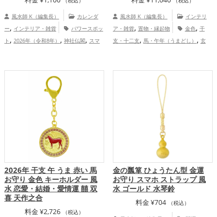
（税込）
（税込）
風水師 K（編集長）
カレンダ
風水師 K（編集長）
インテリ
,
,
,
ー
インテリア・雑貨
パワースポッ
ア・雑貨
置物・縁起物
金色
干
,
,
,
,
,
ト
2026年（令和8年）
神社仏閣
スマ
支・十二支
馬・午年（うまどし）
玄
,
,
,
,
,
ホ
山梨県
島根県
東北地方
京都
関
書斎・勉強部屋
2026年（令和8年）
,
,
,
,
,
,
,
府
関東地方
岡山県
高知県
滋賀県
秋
金運アップ
仕事運アップ
家庭
,
,
,
,
,
田県
甲信越地方
広島県
奈良県
宮崎
運・家族運アップ
総合運・全体運アッ
,
,
,
,
,
県
福島県
関西地方
群馬県
沖縄県
中
プ
,
,
国地方
四国地方
九州地方
恋愛運
,
,
,
アップ
結婚運アップ
金運アップ
仕事
,
,
運アップ
健康運アップ
家庭運・家族運
,
アップ
総合運・全体運アップ
2026年 干支 午 うま 赤い 馬
金の瓢箪 ひょうたん型 金運
お守り 金色 キーホルダー 風
お守り スマホ ストラップ 風
水 恋愛・結婚・愛情運 囍 双
水 ゴールド 水琴鈴
喜 天作之合
料金
¥
704
（税込）
料金
¥
2,726
（税込）