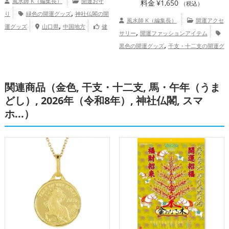
風水師 K（編集長）
開運お守
料金
¥
1,650
（税込）
,
り
緑色の開運グッズ
神社仏閣の開
風水師 K（編集長）
開運アクセ
,
運グッズ
山口県
中国地方
健
,
サリー
開運ファッションアイテム
,
康運アップ
家庭運・家族運アップ
,
黒色の開運グッズ
干支・十二支の開運グ
,
ッズ
馬・午年（うまどし）の開運グッ
,
,
ズ
書斎・勉強部屋の開運グッズ
2026年
関連商品（金色, 干支・十二支, 馬・午年（うま
（令和8年）の開運グッズ
仕事運ア
,
ップ
健康運アップ
どし）, 2026年（令和8年）, 神社仏閣, スマ
ホ...）