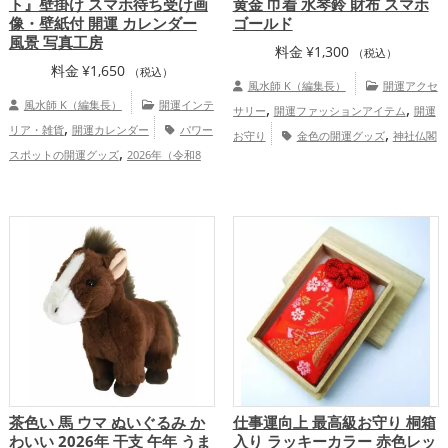
ト』壁掛け スマホ待ち受け画
黄金 巾着 水琴鈴 財布 スマホ
像・壁紙付 開運 カレンダー
ゴールド
風景 写真工房
料金
¥
1,300
（税込）
料金
¥
1,650
（税込）
風水師 K（編集長）
開運アクセ
風水師 K（編集長）
開運インテ
,
,
サリー
開運ファッションアイテム
開運
,
リア・雑貨
開運カレンダー
パワー
,
お守り
金色の開運グッズ
神社仏閣
,
スポットの開運グッズ
2026年（令和8
,
の開運グッズ
スマホの開運グッズ
,
年）の開運グッズ
神社仏閣の開運グッ
,
,
山口県
中国地方
金運アップ
総合
,
ズ
スマホの開運グッズ
総合運・全
運・全体運アップ
体運アップ
茶色い 馬 ウマ ぬいぐるみ か
仕事運向上 最高級お守り 桐箱
わいい 2026年 干支 午年 うま
入り ラッキーカラー 赤色レッ