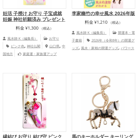
妊活 子授け お守り 子宝成就
李家幽竹の幸せ風水 2026年版
妊娠 神社祈願済み プレゼント
料金
¥
1,210
（税込）
料金
¥
1,300
（税込）
風水師 K（編集長）
開運本・電
風水師 K（編集長）
お守り
子書籍
2026年（令和8年）の開運グ
,
,
ピンク色
神社仏閣
山口県
中
,
,
ッズ
風水・家相の開運グッズ
パワース
国地方
家庭運・家族運アップ
,
ポットの開運グッズ
李家幽竹の開運グッ
,
,
ズ
恋愛運アップ
結婚運アップ
金
,
,
,
運アップ
仕事運アップ
健康運アップ
,
家庭運・家族運アップ
総合運・全体運ア
ップ
縁結び お守り 結び守 ピンク
馬のキーホルダー キーリング