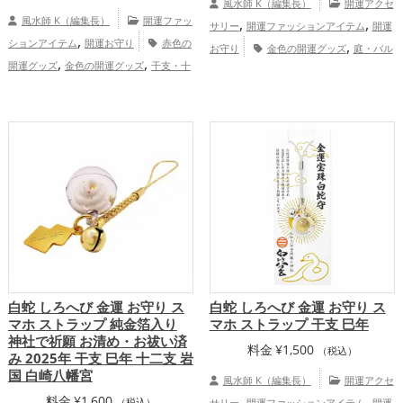
風水師 K（編集長）
開運アクセ
風水師 K（編集長）
開運ファッ
,
,
サリー
開運ファッションアイテム
開運
,
ションアイテム
開運お守り
赤色の
,
お守り
金色の開運グッズ
庭・バル
,
,
開運グッズ
金色の開運グッズ
干支・十
,
コニーの開運グッズ
瓢箪(ひょうたん)の
,
二支の開運グッズ
馬・午年（うまどし）
,
開運グッズ
スマホの開運グッズ
金
,
の開運グッズ
2026年（令和8年）の開運
,
,
運アップ
健康運アップ
家庭運・家族運
,
グッズ
恋愛運アップ
結婚運アッ
アップ
プ
白蛇 しろへび 金運 お守り ス
白蛇 しろへび 金運 お守り ス
マホ ストラップ 純金箔入り
マホ ストラップ 干支 巳年
神社で祈願 お清め・お祓い済
料金
¥
1,500
（税込）
み 2025年 干支 巳年 十二支 岩
国 白崎八幡宮
風水師 K（編集長）
開運アクセ
,
,
料金
¥
1,600
（税込）
サリー
開運ファッションアイテム
開運