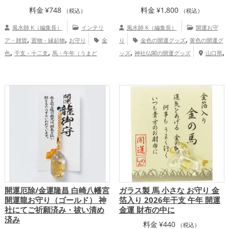
料金
¥
748
料金
¥
1,800
（税込）
（税込）
風水師 K（編集長）
インテリ
風水師 K（編集長）
開運お守
,
,
,
ア・雑貨
置物・縁起物
お守り
金
り
金色の開運グッズ
黄色の開運グ
,
,
,
,
色
干支・十二支
馬・午年（うまど
ッズ
神社仏閣の開運グッズ
山口県
,
,
,
し）
書斎・勉強部屋
ビジネス
オフィ
中国地方
金運アップ
,
ス・事務所
2026年（令和8年）
金
,
運アップ
仕事運アップ
開運厄除/金運隆昌 白崎八幡宮
ガラス製 馬 小さな お守り 金
開運龍お守り（ゴールド） 神
箔入り 2026年干支 午年 開運
社にてご祈願済み・祓い清め
金運 財布の中に
済み
料金
¥
440
（税込）