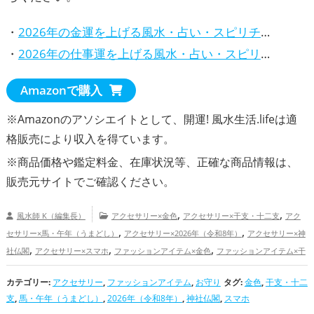
・
2026年の金運を上げる風水・占い・スピリチュアルな方法
・
2026年の仕事運を上げる風水・占い・スピリチュアルな方法
Amazonで購入
※Amazonのアソシエイトとして、開運! 風水生活.lifeは適
格販売により収入を得ています。
※商品価格や
鑑定料金
、在庫状況等、正確な商品情報は、
販売元サイトでご確認ください。
,
,
風水師 K（編集長）
アクセサリー×金色
アクセサリー×干支・十二支
アク
,
,
セサリー×馬・午年（うまどし）
アクセサリー×2026年（令和8年）
アクセサリー×神
,
,
,
社仏閣
アクセサリー×スマホ
ファッションアイテム×金色
ファッションアイテム×干
,
,
支・十二支
ファッションアイテム×馬・午年（うまどし）
ファッションアイテム
カテゴリー:
アクセサリー
,
,
ファッションアイテム
,
,
お守り
タグ:
金色
,
干支・十二
×2026年（令和8年）
ファッションアイテム×神社仏閣
ファッションアイテム×スマ
支
,
馬・午年（うまどし）
,
2026年（令和8年）
,
神社仏閣
,
スマホ
,
,
,
,
ホ
お守り×金色
お守り×干支・十二支
お守り×馬・午年（うまどし）
お守り×2026