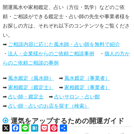
開運風水や家相鑑定、占い（方位・気学）などのご依
頼・ご相談ができる鑑定士・占い師の先生や事業者様を
お探しの方は、それぞれ以下のコンテンツをご覧くださ
い。
➡
ご相談内容に応じた風水師・占い師を無料で紹介
・
法人・企業様からのご依頼ご相談事例
・
個人の方か
らのご依頼ご相談の事例
➡
風水鑑定（風水師）
➡
風水鑑定（事業者）
➡
家相鑑定（鑑定士）
➡
家相鑑定（事業者）
➡
占い師・鑑定士
➡
占いサロン・占い館
➡
占い師・占いのお店を探す（検索）
運気をアップするための開運ガイド
X
Facebook
Line
Hatena
Pocket
Pinterest
共
有