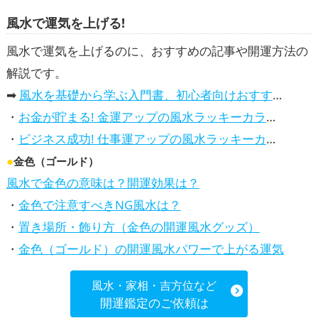
,
,
,
年（令和8年）
お守り×神社仏閣
お守り×スマホ
金色の開運グッズ
干支・十二
風水で運気を上げる!
,
,
支の開運グッズ
馬・午年（うまどし）の開運グッズ
2026年（令和8年）の開運グッ
,
,
,
ズ
神社仏閣の開運グッズ
スマホの開運グッズ
山口県
中国地方
金運アッ
風水で運気を上げるのに、おすすめの記事や開運方法の
,
,
プ
仕事運アップ
総合運・全体運アップ
解説です。
➡
風水を基礎から学ぶ入門書、初心者向けおすすめ本
・
お金が貯まる! 金運アップの風水ラッキーカラー5選、効果解説
・
ビジネス成功! 仕事運アップの風水ラッキーカラー5選、効果解説
●
金色（ゴールド）
風水で金色の意味は？開運効果は？
・
金色で注意すべきNG風水は？
・
置き場所・飾り方（金色の開運風水グッズ）
・
金色（ゴールド）の開運風水パワーで上がる運気
風水・家相・吉方位など
開運鑑定のご依頼は