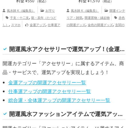
料金
¥
550
料金
¥
1,510
（税込）
（税込）
風水師 K（編集長）
お守り
風水師 K（編集長）
開運インテ
,
,
干支・十二支
龍・辰年（たつど
リア・雑貨
開運置物・縁起物
赤色
,
,
,
,
し）
スマホ
金運アップ
仕事運ア
の開運グッズ
金色の開運グッズ
玄関の
,
,
,
ップ
総合運・全体運アップ
開運グッズ
リビングの開運グッズ
寝室
,
の開運グッズ
ダイニングルームの開運グ
,
,
ッズ
オフィス・事務所の開運グッズ
り
開運風水アクセサリーで運気アップ！(金運, 仕事運, 総合運・全体運)
,
んごの開運グッズ
恋愛運アップ
結
,
,
,
婚運アップ
金運アップ
仕事運アップ
開運カテゴリー「アクセサリー」に属するアイテム、商
,
,
健康運アップ
家庭運・家族運アップ
総
品・サービスで、運気アップを実現しましょう！
合運・全体運アップ
金運アップの開運アクセサリー一覧
仕事運アップの開運アクセサリー一覧
総合運・全体運アップの開運アクセサリー一覧
開運風水ファッションアイテムで運気アップ！(金運, 仕事運, 総合運・全体運)