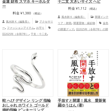
金運 財布 スマホ キーホルダ
十二支 大きいサイズ ヘビ
ー
料金
¥
1,112
（税込）
料金
¥
1,380
（税込）
風水師 K（編集長）
開運インテ
風水師 K（編集長）
アクセサリ
,
リア・雑貨
開運置物・縁起物
金色
,
,
ー
ファッションアイテム
お守り
,
の開運グッズ
旧2025年（令和7年）の開
,
,
旧2025年（令和7年）
干支・十二支
,
,
運グッズ
干支・十二支の開運グッズ
,
,
,
蛇・巳年（みどし）
玄関
神社仏閣
ス
,
蛇・巳年（みどし）の開運グッズ
玄関の
,
,
マホ
白色
金運アップ
仕事運アッ
,
開運グッズ
店舗の開運グッズ
金運
,
プ
健康運アップ
,
アップ
総合運・全体運アップ
蛇 へび デザイン リング 指輪
手放すと開運！風水 愛新覚
おしゃれ ホワイト ゴールド
羅ゆうはん (著)
婚約指輪 ピンキーリング