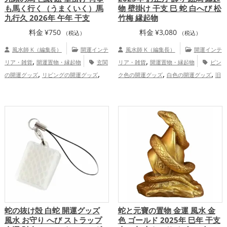
も馬く行く（うまくいく）馬
物 壁掛け 干支 巳 蛇 白へび 松
九行久 2026年 午年 干支
竹梅 縁起物
料金
¥
750
料金
¥
3,080
（税込）
（税込）
風水師 K（編集長）
開運インテ
風水師 K（編集長）
開運インテ
,
,
リア・雑貨
開運置物・縁起物
玄関
リア・雑貨
開運置物・縁起物
ピン
,
,
,
,
の開運グッズ
リビングの開運グッズ
ク色の開運グッズ
白色の開運グッズ
旧
,
,
2026年（令和8年）の開運グッズ
干支・
2025年（令和7年）の開運グッズ
干支・
,
,
十二支の開運グッズ
馬・午年（うまど
十二支の開運グッズ
蛇・巳年（みどし）
,
,
し）の開運グッズ
恋愛運アップ
結
の開運グッズ
神社仏閣の開運グッズ
,
,
,
,
,
婚運アップ
金運アップ
仕事運アップ
恋愛運アップ
結婚運アップ
金運
,
,
,
,
,
健康運アップ
家庭運・家族運アップ
総
アップ
仕事運アップ
健康運アップ
家
,
合運・全体運アップ
庭運・家族運アップ
総合運・全体運アッ
プ
蛇の抜け殻 白蛇 開運グッズ
蛇と元寶の置物 金運 風水 金
風水 お守り へび ストラップ
色 ゴールド 2025年 巳年 干支