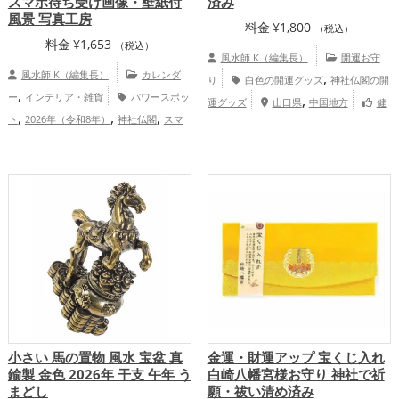
スマホ待ち受け画像・壁紙付
済み
風景 写真工房
料金
¥
1,800
（税込）
料金
¥
1,653
（税込）
風水師 K（編集長）
開運お守
風水師 K（編集長）
カレンダ
,
り
白色の開運グッズ
神社仏閣の開
,
ー
インテリア・雑貨
パワースポッ
,
運グッズ
山口県
中国地方
健
,
,
,
ト
2026年（令和8年）
神社仏閣
スマ
,
,
康運アップ
家庭運・家族運アップ
総合
,
,
,
ホ
島根県
山梨県
東北地方
関東
運・全体運アップ
,
,
,
,
地方
岡山県
京都府
秋田県
甲信越地
,
,
,
,
,
方
広島県
高知県
滋賀県
奈良県
福島
,
,
,
,
,
県
宮崎県
群馬県
関西地方
中国地方
,
,
沖縄県
四国地方
九州地方
恋愛運
,
,
,
アップ
結婚運アップ
金運アップ
仕事
,
,
運アップ
健康運アップ
家庭運・家族運
,
アップ
総合運・全体運アップ
小さい 馬の置物 風水 宝盆 真
金運・財運アップ 宝くじ入れ
鍮製 金色 2026年 干支 午年 う
白崎八幡宮様お守り 神社で祈
まどし
願・祓い清め済み