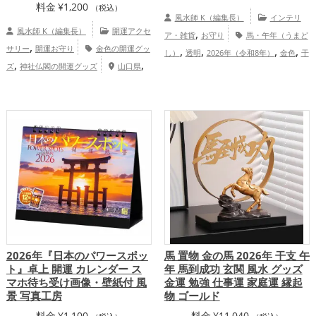
料金
¥
1,200
（税込）
風水師 K（編集長）
インテリ
風水師 K（編集長）
開運アクセ
,
ア・雑貨
お守り
馬・午年（うまど
,
サリー
開運お守り
金色の開運グッ
,
,
,
,
し）
透明
2026年（令和8年）
金色
干
,
,
ズ
神社仏閣の開運グッズ
山口県
,
支・十二支
金運アップ
仕事運アッ
中国地方
金運アップ
,
プ
健康運アップ
2026年『日本のパワースポッ
馬 置物 金の馬 2026年 干支 午
ト』卓上 開運 カレンダー ス
年 馬到成功 玄関 風水 グッズ
マホ待ち受け画像・壁紙付 風
金運 勉強 仕事運 家庭運 縁起
景 写真工房
物 ゴールド
料金
¥
1,100
料金
¥
11,040