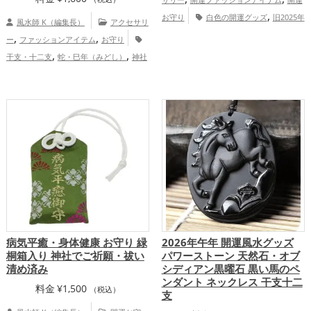
,
お守り
白色の開運グッズ
旧2025年
風水師 K（編集長）
アクセサリ
,
（令和7年）の開運グッズ
干支・十二支
,
,
ー
ファッションアイテム
お守り
,
の開運グッズ
蛇・巳年（みどし）の開運
,
,
干支・十二支
蛇・巳年（みどし）
神社
,
,
グッズ
神社仏閣の開運グッズ
スマホの
,
,
,
,
仏閣
スマホ
金色
白色
旧2025年（令
,
開運グッズ
山口県
中国地方
,
和7年）
山口県
中国地方
恋
金運アップ
,
,
,
愛運アップ
結婚運アップ
金運アップ
,
,
仕事運アップ
健康運アップ
家庭運・家
,
族運アップ
総合運・全体運アップ
病気平癒・身体健康 お守り 緑
2026年午年 開運風水グッズ
桐箱入り 神社でご祈願・祓い
パワーストーン 天然石・オブ
清め済み
シディアン黒曜石 黒い馬のペ
ンダント ネックレス 干支十二
料金
¥
1,500
（税込）
支