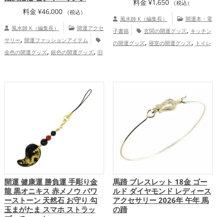
料金
¥
1,650
（税込）
料金
¥
46,000
（税込）
風水師 K（編集長）
開運本・電
風水師 K（編集長）
開運アクセ
,
子書籍
玄関の開運グッズ
キッチン
,
サリー
開運ファッションアイテム
,
,
の開運グッズ
寝室の開運グッズ
トイレ
,
,
金色の開運グッズ
銀色の開運グッズ
旧
,
,
の開運グッズ
占いの開運グッズ
神社仏
,
2025年（令和7年）の開運グッズ
蛇・巳
,
閣の開運グッズ
風水・家相の開運グッ
年（みどし）の開運グッズ
恋愛運
,
ズ
掃除・片付け・整理整頓の開運グッ
,
,
,
アップ
結婚運アップ
金運アップ
総合
,
,
ズ
恋愛運アップ
結婚運アップ
金
運・全体運アップ
,
,
,
運アップ
仕事運アップ
健康運アップ
,
家庭運・家族運アップ
総合運・全体運ア
ップ
開運 健康運 勝負運 手彫り金
馬蹄 ブレスレット 18金 ゴー
龍 黒オニキス 赤メノウ パワ
ルド ダイヤモンド レディース
ーストーン 天然石 お守り 勾
アクセサリー 2026年 午年 馬
玉まがたま スマホ ストラッ
の蹄