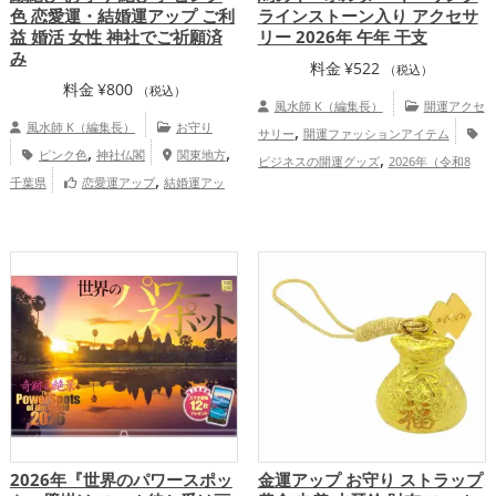
色 恋愛運・結婚運アップ ご利
ラインストーン入り アクセサ
益 婚活 女性 神社でご祈願済
リー 2026年 午年 干支
み
料金
¥
522
（税込）
料金
¥
800
（税込）
風水師 K（編集長）
開運アクセ
風水師 K（編集長）
お守り
,
サリー
開運ファッションアイテム
,
,
ピンク色
神社仏閣
関東地方
,
ビジネスの開運グッズ
2026年（令和8
,
千葉県
恋愛運アップ
結婚運アッ
,
,
年）の開運グッズ
金色の開運グッズ
干
プ
,
支・十二支の開運グッズ
馬・午年（うま
,
どし）の開運グッズ
仕事運アップ
,
健康運アップ
総合運・全体運アップ
2026年『世界のパワースポッ
金運アップ お守り ストラップ