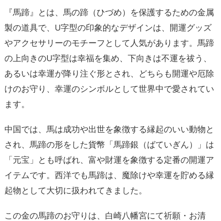
『馬蹄』とは、馬の蹄（ひづめ）を保護するための金属
製の道具で、U字型の印象的なデザインは、開運グッズ
やアクセサリーのモチーフとして人気があります。馬蹄
の上向きのU字型は幸福を集め、下向きは不運を祓う、
あるいは幸運が降り注ぐ形とされ、どちらも開運や厄除
けのお守り、幸運のシンボルとして世界中で愛されてい
ます。
中国では、馬は成功や出世を象徴する縁起のいい動物と
され、馬蹄の形をした貨幣「馬蹄銀（ばていぎん）」は
「元宝」とも呼ばれ、富や財運を象徴する定番の開運ア
イテムです。西洋でも馬蹄は、魔除けや幸運を貯める縁
起物として大切に扱われてきました。
この金の馬蹄のお守りは、白崎八幡宮にて祈願・お清