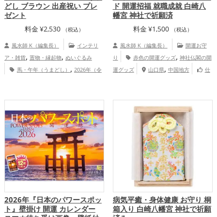
どし ブラウン 出産祝い プレ
ド 開運招福 就職成就 白崎八
ゼント
幡宮 神社で祈願済
料金
¥
2,530
料金
¥
1,500
（税込）
（税込）
風水師 K（編集長）
インテリ
風水師 K（編集長）
開運お守
,
,
,
ア・雑貨
置物・縁起物
ぬいぐるみ
り
赤色の開運グッズ
神社仏閣の開
,
,
馬・午年（うまどし）
2026年（令
運グッズ
山口県
中国地方
仕
,
,
和8年）
茶色
干支・十二支
金運
事運アップ
,
,
,
アップ
仕事運アップ
健康運アップ
家
,
庭運・家族運アップ
総合運・全体運アッ
プ
2026年『日本のパワースポッ
病気平癒・身体健康 お守り 桐
ト』壁掛け 開運 カレンダー
箱入り 白崎八幡宮 神社で祈願