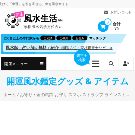
コ
『幸運』を引き寄せる、
幸せ風水サイト
ン
お問い合わせ
開運
風水生活
テ
.life
0
合計
家相風水気学方位占い
ン
¥0
ツ
200名以上の専門家から
マッチング
ご相談
ご依頼
お悩み
へ
風水師
占い師
無料
紹介
・
を
で
（開運方位・家相鑑定士など）➡
ス
鑑定士
検索
キ
開運メニュー
ッ
プ
開運風水鑑定グッズ & アイテム
ホーム
/
お守り
/ 金の馬蹄 お守り スマホ ストラップ ラインストーン入り 2026年 午年 干支 馬