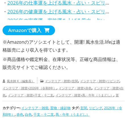
・
2026年の仕事運を上げる風水・占い・スピリチュアルな方法
・
2026年の健康運を上げる風水・占い・スピリチュアルな方法
・
2026年の家庭運・家族運を上げる風水・占い・スピリチュアルな方法
Amazonで購入
※Amazonのアソシエイトとして、開運! 風水生活.lifeは適
格販売により収入を得ています。
※商品価格や
鑑定料金
、在庫状況等、正確な商品情報は、
販売元サイトでご確認ください。
,
,
風水師 K（編集長）
インテリア・雑貨×玄関
インテリア・雑貨×リビング
,
,
インテリア・雑貨×2026年（令和8年）
インテリア・雑貨×赤色
インテリア・雑貨×白
,
,
,
色
インテリア・雑貨×干支・十二支
インテリア・雑貨×馬・午年（うまどし）
置
,
,
,
物・縁起物×玄関
置物・縁起物×リビング
置物・縁起物×2026年（令和8年）
置物・
カテゴリー:
,
インテリア・雑貨
,
,
置物・縁起物
タグ:
玄関
,
リビング
,
,
2026年（令
縁起物×赤色
置物・縁起物×白色
置物・縁起物×干支・十二支
置物・縁起物×馬・午
和8年）
,
赤色
,
白色
,
干支・十二支
,
馬・午年（うまどし）
,
,
年（うまどし）
玄関の開運グッズ
リビングの開運グッズ
2026年（令和8年）の
,
,
,
,
開運グッズ
赤色の開運グッズ
白色の開運グッズ
干支・十二支の開運グッズ
馬・午