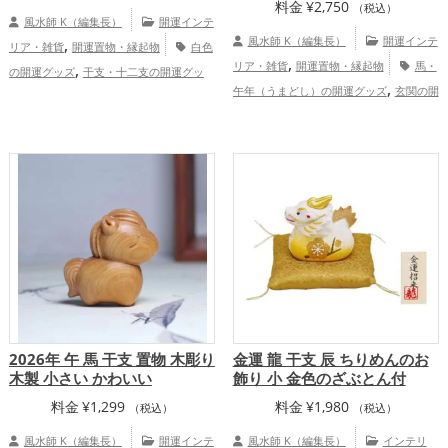
料金
¥
2,750
（税込）
風水師 K（編集長）
開運インテ
,
風水師 K（編集長）
開運インテ
リア・雑貨
開運置物・縁起物
白色
,
,
リア・雑貨
開運置物・縁起物
馬・
の開運グッズ
干支・十二支の開運グッ
,
,
,
午年（うまどし）の開運グッズ
玄関の開
ズ
馬・午年（うまどし）の開運グッズ
,
,
,
運グッズ
キッチンの開運グッズ
書斎・
玄関の開運グッズ
リビングの開運グッ
,
,
勉強部屋の開運グッズ
2026年（令和8
ズ
2026年（令和8年）の開運グッズ
,
,
,
,
年）の開運グッズ
白色の開運グッズ
干
恋愛運アップ
結婚運アップ
仕事
,
支・十二支の開運グッズ
金運アッ
運アップ
家庭運・家族運アップ
,
,
,
プ
仕事運アップ
健康運アップ
家庭
,
運・家族運アップ
総合運・全体運アッ
プ
2026年 午 馬 干支 置物 木彫り
金運 龍 干支 辰 ちりめんのお
木製 小さい かわいい
飾り 小 金色のざぶとん付
料金
¥
1,299
料金
¥
1,980
（税込）
（税込）
風水師 K（編集長）
開運インテ
風水師 K（編集長）
インテリ