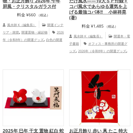
物・お正月飾り 2026年 午年
だけ風水――10大ＳＰ付録＋
屛風・クリスタルガラス付
コパ風水であらゆる運気を上
げる最強コパ本!! 小林祥晃
料金
¥
660
（税込）
(著)
風水師 K（編集長）
開運インテ
料金
¥
1,485
（税込）
,
リア・雑貨
開運置物・縁起物
2026
風水師 K（編集長）
開運本・電
,
年（令和8年）の開運グッズ
白色の開運
子書籍
オフィス・事務所の開運グ
,
,
グッズ
干支・十二支の開運グッズ
馬・
,
,
ッズ
2026年（令和8年）の開運グッズ
,
午年（うまどし）の開運グッズ
玄関の開
,
風水・家相の開運グッズ
干支・十二支の
,
運グッズ
リビングの開運グッズ
仕
,
,
開運グッズ
Dr.コパの開運グッズ
馬・
,
,
事運アップ
健康運アップ
家庭運・家族
午年（うまどし）の開運グッズ
金
,
運アップ
総合運・全体運アップ
,
,
,
運アップ
仕事運アップ
健康運アップ
,
家庭運・家族運アップ
総合運・全体運ア
ップ
2025年 巳年 干支 置物 紅白 蛇
お正月飾り 赤い 凧 たこ 特大