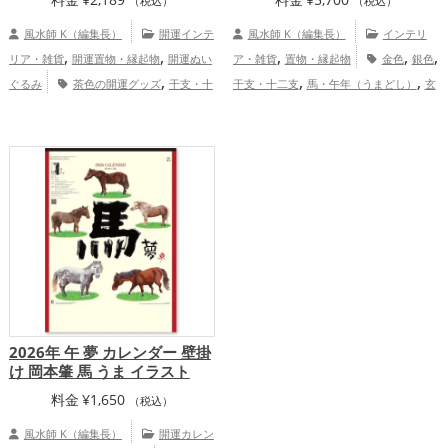
（税込）
（税込）
風水師 K（編集長）
開運インテ
風水師 K（編集長）
インテリ
,
,
,
,
,
リア・雑貨
開運置物・縁起物
開運ぬい
ア・雑貨
置物・縁起物
金色
銀色
,
,
,
ぐるみ
茶色の開運グッズ
干支・十
干支・十二支
馬・午年（うまどし）
玄
,
,
,
二支の開運グッズ
馬・午年（うまどし）
関
リビング
2026年（令和8年）
,
,
,
,
の開運グッズ
ベージュの開運グッズ
恋愛運アップ
結婚運アップ
金運アッ
,
,
,
2026年（令和8年）の開運グッズ
仕
プ
仕事運アップ
健康運アップ
家庭
,
,
,
事運アップ
健康運アップ
家庭運・家族
運・家族運アップ
総合運・全体運アッ
,
運アップ
総合運・全体運アップ
プ
2026年 午 夢 カレンダー 壁掛
け 岡本肇 馬 うま イラスト
料金
¥
1,650
（税込）
風水師 K（編集長）
開運カレン