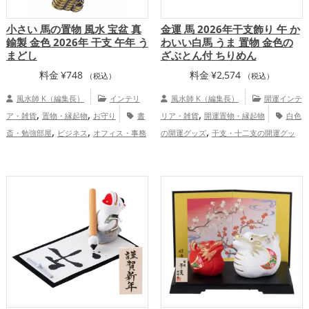
小さい 馬の置物 風水 宝盆 真
金運 馬 2026年干支飾り 午 か
鍮製 金色 2026年 干支 午年 う
わいい白馬 うま 置物 金色の
まどし
ざぶとん付 ちりめん
料金
¥
748
料金
¥
2,574
（税込）
（税込）
風水師 K（編集長）
インテリ
風水師 K（編集長）
開運インテ
,
,
,
ア・雑貨
置物・縁起物
お守り
書
リア・雑貨
開運置物・縁起物
白色
,
,
,
斎・勉強部屋
ビジネス
オフィス・事務
の開運グッズ
干支・十二支の開運グッ
,
,
,
,
,
所
2026年（令和8年）
金色
干支・十
ズ
馬・午年（うまどし）の開運グッズ
,
,
二支
馬・午年（うまどし）
金運ア
玄関の開運グッズ
リビングの開運グッ
,
,
,
ップ
仕事運アップ
ズ
寝室の開運グッズ
オフィス・事務所
,
の開運グッズ
2026年（令和8年）の開運
,
グッズ
金色の開運グッズ
金運アッ
,
,
,
プ
仕事運アップ
健康運アップ
家庭
,
運・家族運アップ
総合運・全体運アッ
プ