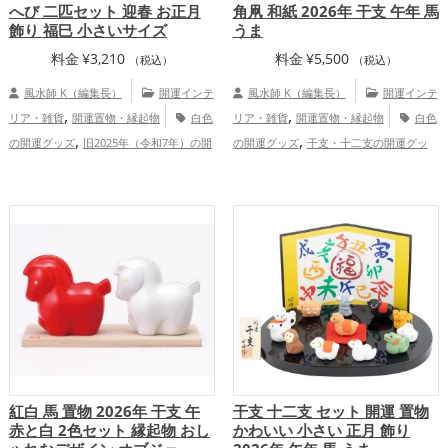
へび 二匹セット 迎春 お正月
角凧 和紙 2026年 干支 午年 馬
飾り 福巳 小さいサイズ
うま
料金
¥
3,210
料金
¥
5,500
（税込）
（税込）
風水師 K（編集長）
開運インテ
風水師 K（編集長）
開運インテ
,
,
リア・雑貨
開運置物・縁起物
白色
リア・雑貨
開運置物・縁起物
白色
,
,
の開運グッズ
旧2025年（令和7年）の開
の開運グッズ
干支・十二支の開運グッ
,
,
,
,
運グッズ
干支・十二支の開運グッズ
ズ
馬・午年（うまどし）の開運グッズ
,
,
蛇・巳年（みどし）の開運グッズ
玄関の
玄関の開運グッズ
リビングの開運グッ
,
,
,
,
開運グッズ
リビングの開運グッズ
赤色
ズ
店舗の開運グッズ
2026年（令和8
,
,
の開運グッズ
恋愛運アップ
結婚運
年）の開運グッズ
赤色の開運グッズ
,
,
,
,
,
アップ
金運アップ
仕事運アップ
健康
仕事運アップ
健康運アップ
家庭
,
,
,
運アップ
家庭運・家族運アップ
総合
運・家族運アップ
総合運・全体運アッ
運・全体運アップ
プ
紅白 馬 置物 2026年 干支 午
干支 十二支 セット 開運 置物
赤と白 2色セット 縁起物 おし
かわいい 小さい 正月 飾り