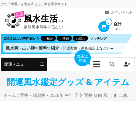
コ
幸運』を引き寄せる、
幸せ風水サイト
ン
お問い合わせ
開運
風水生活
テ
.life
0
合計
家相風水気学方位占い
ン
¥0
ツ
200名以上の専門家から
マッチング
ご相談
ご依頼
お悩み
へ
風水師
占い師
無料
紹介
・
を
で
（開運方位・家相鑑定士など）➡
ス
鑑定士
検索
キ
開運メニュー
ッ
プ
開運風水鑑定グッズ & アイテム
ホーム
/
置物・縁起物
/ 2026年 午年 干支 置物 紅白 馬 うま 二個セット 迎春 お正月飾り 笑門来福 木札つき