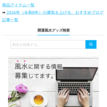
商品アイテム一覧
➡
2026年（令和8年）の運気を上げる、おすすめブログ
記事一覧
開運風水グッズ検索
検
索
対
象: