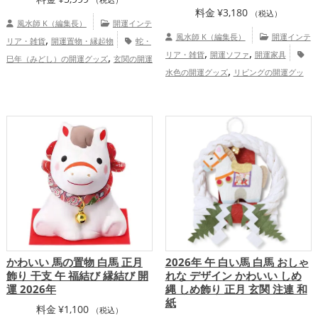
料金
¥
3,180
（税込）
風水師 K（編集長）
開運インテ
,
風水師 K（編集長）
開運インテ
リア・雑貨
開運置物・縁起物
蛇・
,
,
,
リア・雑貨
開運ソファ
開運家具
巳年（みどし）の開運グッズ
玄関の開運
,
,
,
水色の開運グッズ
リビングの開運グッ
グッズ
リビングの開運グッズ
瓢箪(ひょ
,
,
ズ
家庭運・家族運アップ
うたん)の開運グッズ
金色の開運グッズ
,
白色の開運グッズ
旧2025年（令和7年）
,
の開運グッズ
干支・十二支の開運グッ
,
,
ズ
金運アップ
仕事運アップ
家庭
,
運・家族運アップ
総合運・全体運アッ
プ
かわいい 馬の置物 白馬 正月
2026年 午 白い馬 白馬 おしゃ
飾り 干支 午 福結び 縁結び 開
れな デザイン かわいい しめ
運 2026年
縄 しめ飾り 正月 玄関 注連 和
紙
料金
¥
1,100
（税込）