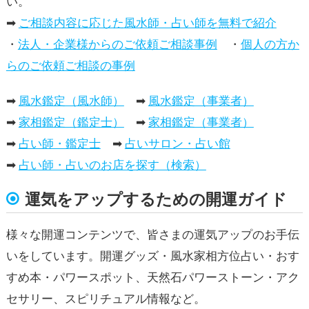
い。
➡
ご相談内容に応じた風水師・占い師を無料で紹介
・
法人・企業様からのご依頼ご相談事例
・
個人の方か
らのご依頼ご相談の事例
➡
風水鑑定（風水師）
➡
風水鑑定（事業者）
➡
家相鑑定（鑑定士）
➡
家相鑑定（事業者）
➡
占い師・鑑定士
➡
占いサロン・占い館
➡
占い師・占いのお店を探す（検索）
運気をアップするための開運ガイド
様々な開運コンテンツで、皆さまの運気アップのお手伝
いをしています。開運グッズ・風水家相方位占い・おす
すめ本・パワースポット、天然石パワーストーン・アク
セサリー、スピリチュアル情報など。