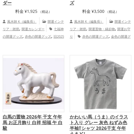
ダー
ズ
料金
¥
1,925
料金
¥
3,500
（税込）
（税込）
風水師 K（編集長）
開運インテ
風水師 K（編集長）
開運インテ
,
,
,
リア・雑貨
開運カレンダー
七福神
リア・雑貨
開運置物・縁起物
開運お守
,
,
,
の開運グッズ
赤色の開運グッズ
旧2025
り
赤色の開運グッズ
金色の開運グ
,
,
年（令和7年）の開運グッズ
恋愛運
ッズ
干支・十二支の開運グッズ
龍・辰
,
,
,
,
アップ
結婚運アップ
金運アップ
仕事
年（たつどし）の開運グッズ
玄関の開運
,
,
,
運アップ
健康運アップ
家庭運・家族運
グッズ
リビングの開運グッズ
金運
,
,
,
アップ
総合運・全体運アップ
アップ
仕事運アップ
家庭運・家族運ア
,
ップ
総合運・全体運アップ
白馬の置物 2026年 干支 午年
かわいい馬（うま）のイラス
馬 お正月飾り 白祥 招福 午 白
ト入り グレー 灰色 ねずみ色
駿
半袖Tシャツ 2026干支 午年
うまどし