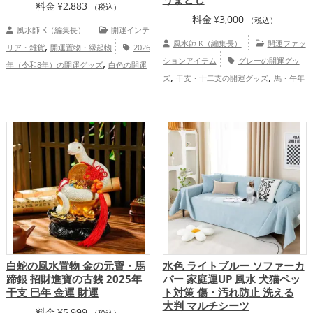
料金
¥
2,883
（税込）
料金
¥
3,000
（税込）
風水師 K（編集長）
開運インテ
,
風水師 K（編集長）
開運ファッ
リア・雑貨
開運置物・縁起物
2026
,
ションアイテム
グレーの開運グッ
年（令和8年）の開運グッズ
白色の開運
,
,
,
,
ズ
干支・十二支の開運グッズ
馬・午年
グッズ
干支・十二支の開運グッズ
馬・
,
,
（うまどし）の開運グッズ
トイレの開運
午年（うまどし）の開運グッズ
玄関の開
,
,
グッズ
2026年（令和8年）の開運グッ
運グッズ
リビングの開運グッズ
仕
,
,
,
,
ズ
金運アップ
仕事運アップ
家庭
事運アップ
健康運アップ
家庭運・家族
,
,
運・家族運アップ
総合運・全体運アッ
運アップ
総合運・全体運アップ
プ
白蛇の風水置物 金の元寶・馬
水色 ライトブルー ソファーカ
蹄銀 招財進寶の古銭 2025年
バー 家庭運UP 風水 犬猫ペッ
干支 巳年 金運 財運
ト対策 傷・汚れ防止 洗える
大判 マルチシーツ
料金
¥
5,999
（税込）