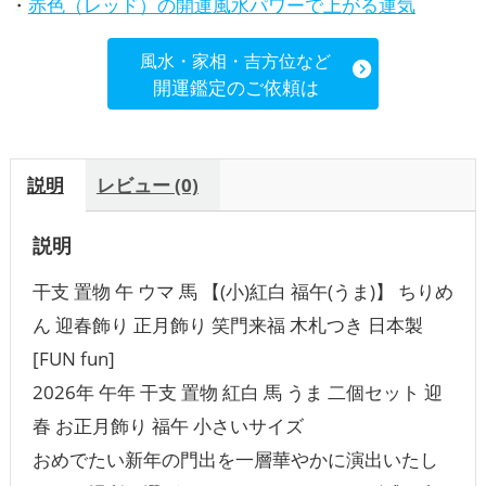
・
赤色（レッド）の開運風水パワーで上がる運気
風水・家相・吉方位など
開運鑑定のご依頼は
説明
レビュー (0)
説明
干支 置物 午 ウマ 馬 【(小)紅白 福午(うま)】 ちりめ
ん 迎春飾り 正月飾り 笑門来福 木札つき 日本製
[FUN fun]
2026年 午年 干支 置物 紅白 馬 うま 二個セット 迎
春 お正月飾り 福午 小さいサイズ
おめでたい新年の門出を一層華やかに演出いたし