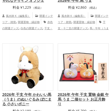
ゃれなデザイン オブジェ
2026年 午年 馬 うま
料金
¥
1,229
料金
¥
2,860
（税込）
（税込）
風水師 K（編集長）
開運インテ
風水師 K（編集長）
開運インテ
,
,
リア・雑貨
開運置物・縁起物
赤色
リア・雑貨
開運置物・縁起物
干
,
,
,
の開運グッズ
白色の開運グッズ
干支・
支・十二支の開運グッズ
馬・午年（うま
,
,
,
十二支の開運グッズ
馬・午年（うまど
どし）の開運グッズ
玄関の開運グッズ
,
,
,
し）の開運グッズ
玄関の開運グッズ
リ
リビングの開運グッズ
2026年（令和8
,
,
ビングの開運グッズ
2026年（令和8年）
年）の開運グッズ
金運アップ
健康
,
,
,
の開運グッズ
金運アップ
仕事運ア
運アップ
家庭運・家族運アップ
総合
,
,
ップ
健康運アップ
家庭運・家族運アッ
運・全体運アップ
プ
2026年 干支 午年 かわいい馬
2026年 午年 干支 置物 金銀 午
（うま）のぬいぐるみ ぽにま
馬 うま 二個セット お正月飾
る 小さいポニー
り
料金
¥
2,189
料金
¥
5,700