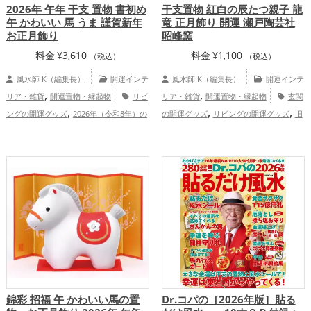
2026年 午年 干支 置物 書初め
干支置物 紅白の辰たつ親子 龍
午 かわいい 馬 うま 謹賀新年
竜 正月飾り 開運 瀬戸陶芸社
お正月飾り
昭峰窯
料金
¥
3,610
料金
¥
1,100
（税込）
（税込）
風水師 K（編集長）
開運インテ
風水師 K（編集長）
開運インテ
,
,
リア・雑貨
開運置物・縁起物
リビ
リア・雑貨
開運置物・縁起物
玄関
,
,
,
ングの開運グッズ
2026年（令和8年）の
の開運グッズ
リビングの開運グッズ
旧
,
,
,
開運グッズ
白色の開運グッズ
干支・十
2024年（令和6年）の開運グッズ
赤色の
,
,
,
二支の開運グッズ
馬・午年（うまどし）
開運グッズ
白色の開運グッズ
干支・十
,
,
の開運グッズ
玄関の開運グッズ
恋
二支の開運グッズ
龍・辰年（たつどし）
,
,
,
,
愛運アップ
結婚運アップ
金運アップ
の開運グッズ
健康運アップ
家庭
,
,
仕事運アップ
健康運アップ
家庭運・家
運・家族運アップ
,
族運アップ
総合運・全体運アップ
錦彩 招福 午 かわいい馬の置
Dr.コパの［2026年版］貼る