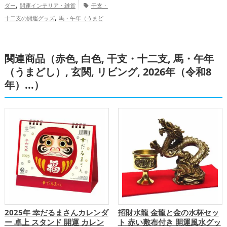
,
ダー
開運インテリア・雑貨
干支・
,
十二支の開運グッズ
馬・午年（うまど
,
し）の開運グッズ
2026年（令和8年）の
,
開運グッズ
金運アップ
仕事運アッ
,
,
関連商品（赤色, 白色, 干支・十二支, 馬・午年
プ
健康運アップ
総合運・全体運アッ
プ
（うまどし）, 玄関, リビング, 2026年（令和8
年）...）
2025年 幸だるまさんカレンダ
招財水龍 金龍と金の水杯セッ
ー 卓上 スタンド 開運 カレン
ト 赤い敷布付き 開運風水グッ