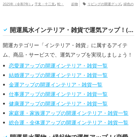
,
,
,
2025年（令和7年）
干支・十二支
蛇・
起物
リビングの開運グッズ
緑色の
,
,
,
巳年（みどし）
玄関
七福神
金運
開運グッズ
白色の開運グッズ
仕事
,
,
,
アップ
仕事運アップ
健康運アップ
運アップ
家庭運・家族運アップ
開運風水インテリア・雑貨で運気アップ！(恋愛運, 結婚運, 金運, 仕事運, 健康運, 家庭運・家族運, 総合運・全体運)
開運カテゴリー「インテリア・雑貨」に属するアイテ
ム、商品・サービスで、運気アップを実現しましょう！
恋愛運アップの開運インテリア・雑貨一覧
結婚運アップの開運インテリア・雑貨一覧
金運アップの開運インテリア・雑貨一覧
仕事運アップの開運インテリア・雑貨一覧
健康運アップの開運インテリア・雑貨一覧
家庭運・家族運アップの開運インテリア・雑貨一覧
総合運・全体運アップの開運インテリア・雑貨一覧