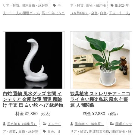
,
,
リア・雑貨
開運置物・縁起物
干
ア・雑貨
置物・縁起物
旧2024年
,
,
,
,
,
支・十二支の開運グッズ
馬・午年（うま
（令和6年）
金色
白色
干支・十二支
,
,
,
,
,
どし）の開運グッズ
玄関の開運グッズ
龍・辰年（たつどし）
玄関
リビング
,
リビングの開運グッズ
寝室の開運グッ
寝室
金運アップ
,
,
ズ
書斎・勉強部屋の開運グッズ
2026年
（令和8年）の開運グッズ
仕事運ア
,
,
ップ
健康運アップ
家庭運・家族運アッ
,
プ
総合運・全体運アップ
白蛇 置物 風水グッズ 玄関 イ
観葉植物 ストレリチア・ニコ
ンテリア 金運 財運 開運 魔除
ライ 白い極楽鳥花 風水 仕事
け 干支 巳 白い蛇 へび 縁起物
運 人間関係
料金
¥
2,860
料金
¥
2,880
（税込）
（税込）
風水師 K（編集長）
インテリ
風水師 K（編集長）
開運インテ
,
,
,
,
ア・雑貨
置物・縁起物
白色
旧
リア・雑貨
開運観葉植物
開運置物・縁