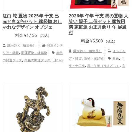
紅白 蛇 置物 2025年 干支 巳
2026年 午年 干支 馬の置物 大
赤と白 2色セット 縁起物 おし
笑い 親子 二個セット 家族円
ゃれなデザイン オブジェ
満 家庭運 お正月飾り 午 屏風
付
料金
¥
1,156
（税込）
料金
¥
5,500
（税込）
風水師 K（編集長）
開運インテ
,
風水師 K（編集長）
インテリ
リア・雑貨
開運置物・縁起物
赤色
,
,
,
,
ア・雑貨
置物・縁起物
白色
干
の開運グッズ
白色の開運グッズ
旧2025
,
,
,
支・十二支
馬・午年（うまどし）
玄
年（令和7年）の開運グッズ
干支・十二
,
,
,
関
リビング
2026年（令和8年）
支の開運グッズ
蛇・巳年（みどし）の開
,
,
,
,
恋愛運アップ
結婚運アップ
金運アッ
運グッズ
玄関の開運グッズ
リビングの
,
,
,
,
プ
仕事運アップ
健康運アップ
家庭
開運グッズ
金運アップ
健康運アッ
,
,
,
運・家族運アップ
総合運・全体運アッ
プ
家庭運・家族運アップ
総合運・全体
プ
運アップ