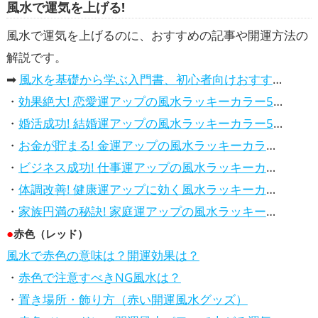
風水で運気を上げる!
,
,
,
年（うまどし）の開運グッズ
恋愛運アップ
結婚運アップ
金運アップ
仕事運ア
,
,
,
ップ
健康運アップ
家庭運・家族運アップ
総合運・全体運アップ
風水で運気を上げるのに、おすすめの記事や開運方法の
解説です。
➡
風水を基礎から学ぶ入門書、初心者向けおすすめ本
・
効果絶大! 恋愛運アップの風水ラッキーカラー5選、解説付き
・
婚活成功! 結婚運アップの風水ラッキーカラー5選、効果解説
・
お金が貯まる! 金運アップの風水ラッキーカラー5選、効果解説
・
ビジネス成功! 仕事運アップの風水ラッキーカラー5選、効果解説
・
体調改善! 健康運アップに効く風水ラッキーカラー5選、効果と活用法を解説
・
家族円満の秘訣! 家庭運アップの風水ラッキーカラー5選、効果解説
●
赤色（レッド）
風水で赤色の意味は？開運効果は？
・
赤色で注意すべきNG風水は？
・
置き場所・飾り方（赤い開運風水グッズ）