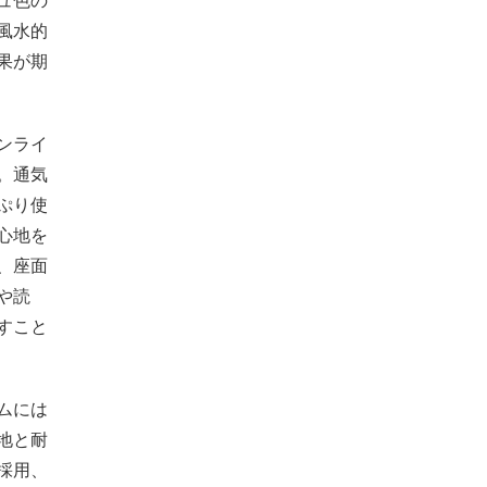
ュ色の
風水的
果が期
ンライ
。通気
ぷり使
心地を
、座面
や読
すこと
ムには
地と耐
採用、