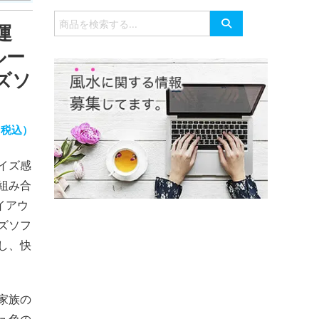
有
検
運
索
対
ルー
象:
ズソ
（税込）
イズ感
組み合
イアウ
ズソフ
し、快
家族の