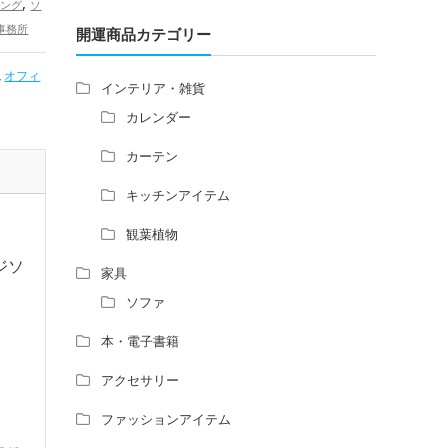
,
ビング
ソ
増築して家相の中心軸が変わると、鬼門の
方角にあるトイレの位置はずれますか？
事務所
開運商品カテゴリー
青澄杏樹 （アオスミアンジュ）先生から
開運グッ
,
オフィ
のご回答です。
インテリア・雑貨
占い師さんは、幽霊を見たことがあります
カレンダー
か？
家相風水の診断・鑑定料金や相場について
カーテン
家相・風水の鑑定料金の相場が知りたい。
キッチンアイテム
風水の流派について教えてください。
風水で個人の運勢を占う方法はあります
観葉植物
か？
ジソ
風水師になるには、どんな勉強をすればい
家具
いですか？
ソファ
本・電子書籍
アクセサリー
ファッションアイテム