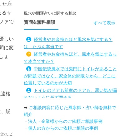
した座
れるサ
風水や開運占いに関する相談
ファで
質問&無料相談
すべて表示
優しい
経営者やお金持ちほど風水を気にする？
は、たぶん本当です
間に変
経営者やお金持ちほど、風水を気にするっ
しょ
て本当ですか？
中国伝統風水では鬼門にトイレがあること
が問題ではなく、家全体の間取りから、どこに
位置しているのかが大切
トイレのドアも前室のドアも、悪い気が漏
は適格
れないように必ず閉める
路沖殺対策としては、お庭に道路との垣根
➡
ご相談内容に応じた風水師・占い師を無料で
は、販
を造られるとよい
紹介
庭を広げると路沖殺（ろちゅうさつ）は防
・
法人・企業様からのご依頼ご相談事例
げますか？
・
個人の方からのご依頼ご相談の事例
トイレ前室のドアの開け閉めについて
貨×リビ