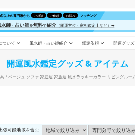
00名以上の専門家から
マッチング
ご相談
ご依頼
お悩み
風水師
占い師
無料
紹介
・
を
で
（開運方位・家相鑑定士など）➡
について
風水師・占い師紹介
鑑定依頼
開運グッズ
開運風水鑑定グッズ & アイテム
具
/ ベージュ ソファ 家庭運 家族運 風水ラッキーカラー リビングルーム U字型 セクショナル シ
出張可能地域を含む