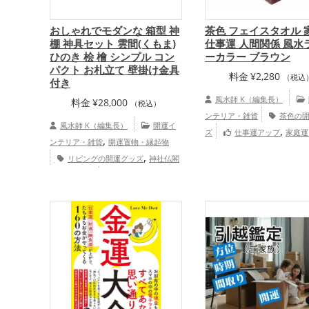
おしゃれでモダンな 箱型 神
茶色 フェイスタオル 
棚 神具セット 雲間(くもま)
仕事運 人間関係 風水
ひのき 桧 檜 シンプル コン
ーカラー ブラウン
パクト お札立て 壁掛け金具
料金
¥
2,280
（税込
付き
風水師 K（編集長）
料金
¥
28,000
（税込）
ンテリア・雑貨
茶色の
風水師 K（編集長）
開運イ
,
ズ
仕事運アップ
家庭運
,
ンテリア・雑貨
開運置物・縁起物
,
運アップ
総合運・全体運アッ
,
リビングの開運グッズ
神社仏閣
の開運グッズ
家庭運・家族運ア
,
ップ
総合運・全体運アップ