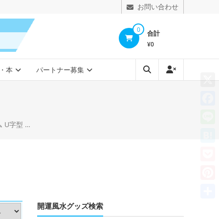
お問い合わせ
0
合計
¥0
・本
パートナー募集
X
Face
ェーズソファ
Line
Hate
Pocke
Pinte
開運風水グッズ検索
共