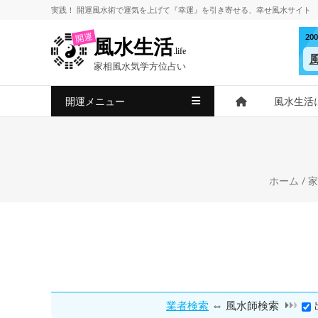
コ
実践！
開運風水術
で
運気を上げて
『幸運』を引き寄せる、
幸せ風水サイト
ン
2
開運
風水生活
テ
.life
ン
家相風水気学方位占い
ツ
へ
開運メニュー
風水生活
ス
キ
ッ
プ
ホーム
/
家
⇔
業者検索
風水師検索