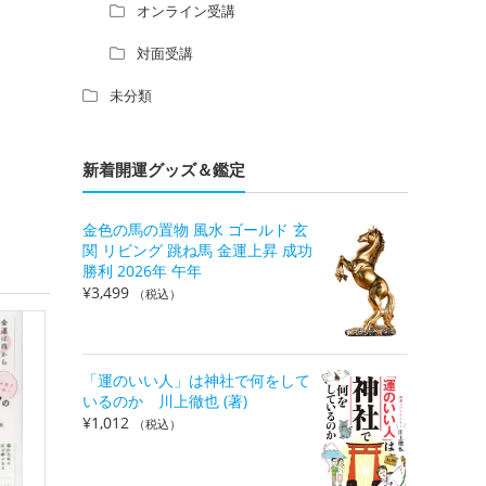
オンライン受講
対面受講
未分類
新着開運グッズ＆鑑定
金色の馬の置物 風水 ゴールド 玄
関 リビング 跳ね馬 金運上昇 成功
勝利 2026年 午年
¥
3,499
（税込）
「運のいい人」は神社で何をして
いるのか 川上徹也 (著)
¥
1,012
（税込）