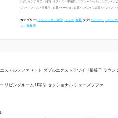
,
,
,
ング
インテリア・雑貨×オフィス・事務所
ソファ×ベージュ
ソファ×リ
,
,
,
ファ×オフィス・事務所
家具×ベージュ
家具×リビング
家具×オフィス・
,
,
ベージュの開運グッズ
リビングの開運グッズ
オフィス・事務所の
カテゴリー:
インテリア・雑貨
,
ソファ
,
家具
タグ:
ベージュ
,
リビング
ズ
家庭運・家族運アップ
ス・事務所
ポリエステルソファセット ダブルエクストラワイド長椅子 ラウン
ー リビングルーム U字型 セクショナル シェーズソファ
ル