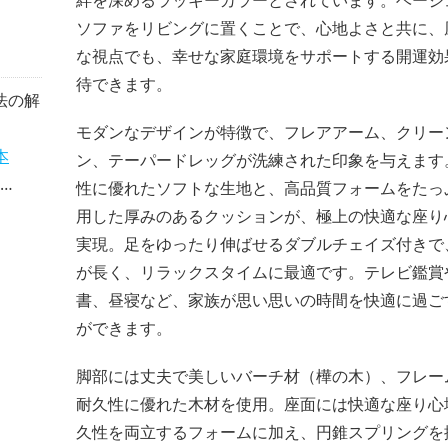
絆を深めるラッキーカラーとされています。ベージ
ソファをリビングに置くことで、心地よさと共に、
な視点でも、幸せな家庭環境をサポートする開運効
待できます。
法の解
モダンなデザインが特徴で、フレアアーム、クリー
本
ン、テーパードレッグが洗練された印象を与えます
性に優れたソフトな生地と、高品質フォームをたっ
用した厚みのあるクッションが、極上の快適な座り
実現。足をゆったり伸ばせるダブルチェイズ付きで
が長く、リラックスタイムに最適です。テレビ鑑賞
書、昼寝など、家族が思い思いの時間を快適に過ご
ができます。
脚部には丈夫で美しいバーチ材（樺の木）、フレー
耐久性に優れた木材を使用。座面には快適な座り心
久性を両立するフォームに加え、円錐スプリングを