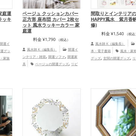
家庭運
ベージュ クッションカバー
間取りとインテリア
ラッキ
正方形 座布団 カバー 2枚セ
HAPPY風水 紫月香帆
ット 風水ラッキーカラー 家
修)
庭運
料金
¥
1,540
）
（税込
料金
¥
1,790
（税込）
開運イ
風水師 K（編集長）
風水師 K（編集長）
開運イ
開運グッ
本・電子書籍
風水・家
,
,
ンテリア・雑貨
開運ソファ
開運家
,
,
・家族
グッズ
玄関の開運グッズ
リ
,
具
ベージュの開運グッズ
リビ
,
プ
の開運グッズ
キッチンの開
,
,
ングの開運グッズ
寝室の開運グッズ
,
トイレの開運グッズ
ダイニ
オフィス・事務所の開運グッズ
,
ムの開運グッズ
占いの開運
家庭運・家族運アップ
,
金運アップ
家庭運・家
,
プ
総合運・全体運アップ