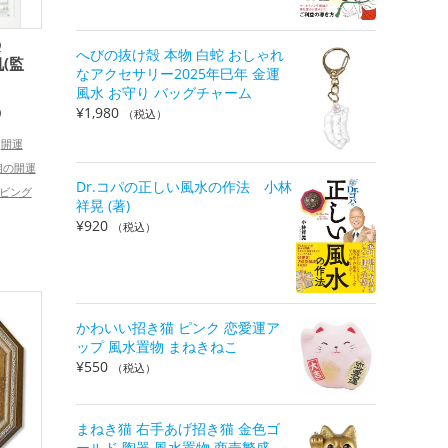
の
へびの抜け殻 本物 白蛇 おしゃれ
(監
なアクセサリー2025年巳年 金運
風水 お守り バッグチャーム
¥
1,980
）
（税込）
開運
相の開運
Dr.コパの正しい風水の作法 小林
ビング
祥晃 (著)
,
運グッズ
¥
920
（税込）
ングルー
グッズ
族運アッ
かわいい招き猫 ピンク 恋愛運ア
ップ 風水置物 まねきねこ
¥
550
（税込）
まねき猫 右手あげ招き猫 金色ゴ
ールド 陶器 風水置物 商売繁盛