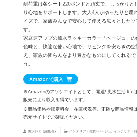
耐荷重は各シート220ポンドと頑丈で、しっかりと
り心地をサポートします。大人4人がゆったりと座
イズで、家族みんなで安心して使える広々としたソ
す。
家庭運アップの風水ラッキーカラー「ベージュ」の
色味と、快適な使い心地で、リビングを安らぎの空
え、家族の団らんをより豊かなものにしてくれるで
う。
Amazonで購入
※Amazonのアソシエイトとして、開運! 風水生活.life
販売により収入を得ています。
※商品価格や
鑑定料金
、在庫状況等、正確な商品情報
売元サイトでご確認ください。
,
風水師 K（編集長）
インテリア・雑貨×ベージュ
インテリア・雑