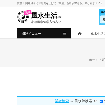
コ
実践！
開運風水術
で
運気を上げて
『幸運』を引き寄せる、
幸せ風水サイト
ン
2
開運
風水生活
テ
.life
ン
家相風水気学方位占い
ツ
へ
開運メニュー
風水生活
ス
キ
ッ
プ
ホーム
/
置
⇔
業者検索
風水師検索