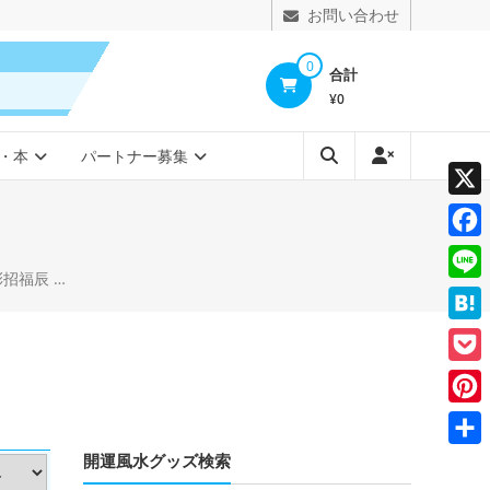
お問い合わせ
0
合計
¥0
・本
パートナー募集
X
Face
福辰 昇龍
Line
Hate
Pocke
Pinte
開運風水グッズ検索
共