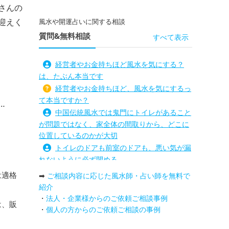
さんの
迎えく
風水や開運占いに関する相談
質問&無料相談
すべて表示
経営者やお金持ちほど風水を気にする？
は、たぶん本当です
経営者やお金持ちほど、風水を気にするっ
て本当ですか？
中国伝統風水では鬼門にトイレがあること
が問題ではなく、家全体の間取りから、どこに
位置しているのかが大切
トイレのドアも前室のドアも、悪い気が漏
れないように必ず閉める
路沖殺対策としては、お庭に道路との垣根
は適格
➡
ご相談内容に応じた風水師・占い師を無料で
を造られるとよい
紹介
庭を広げると路沖殺（ろちゅうさつ）は防
・
法人・企業様からのご依頼ご相談事例
は、販
げますか？
・
個人の方からのご依頼ご相談の事例
トイレ前室のドアの開け閉めについて