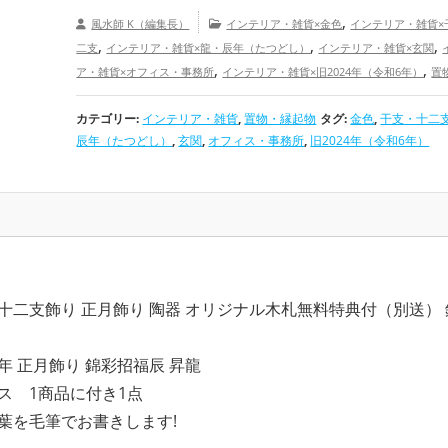
,
風水師 K（編集長）
インテリア・雑貨×金色
インテリア・雑貨×
,
,
,
二支
インテリア・雑貨×龍・辰年（たつどし）
インテリア・雑貨×玄関
,
,
ア・雑貨×オフィス・事務所
インテリア・雑貨×旧2024年（令和6年）
置
,
,
物×金色
置物・縁起物×干支・十二支
置物・縁起物×龍・辰年（たつどし
,
,
カテゴリー:
インテリア・雑貨
,
置物・縁起物
タグ:
金色
,
干支・十二
縁起物×玄関
置物・縁起物×オフィス・事務所
置物・縁起物×旧2024年（
,
,
辰年（たつどし）
,
玄関
,
オフィス・事務所
,
旧2024年（令和6年）
年）
金色の開運グッズ
干支・十二支の開運グッズ
龍・辰年（たつ
,
,
,
開運グッズ
玄関の開運グッズ
オフィス・事務所の開運グッズ
旧2024
,
,
,
年）の開運グッズ
恋愛運アップ
結婚運アップ
金運アップ
仕事運
,
,
康運アップ
家庭運・家族運アップ
総合運・全体運アップ
つ 十二支飾り 正月飾り 陶器 オリジナル木札無料特典付（別送） 
4年 正月飾り 錦彩招福辰 昇龍
ス 1商品に付き1点
葉を毛筆でお書きします!