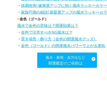
・
体調改善! 健康運アップに効く風水ラッキーカラー5選、効果と活用法を解説
・
家族円満の秘訣! 家庭運アップの風水ラッキーカラー5選、効果解説
●
金色（ゴールド）
風水で金色の意味は？開運効果は？
・
金色で注意すべきNG風水は？
・
置き場所・飾り方（金色の開運風水グッズ）
・
金色（ゴールド）の開運風水パワーで上がる運気
風水・家相・吉方位など
開運鑑定のご依頼は