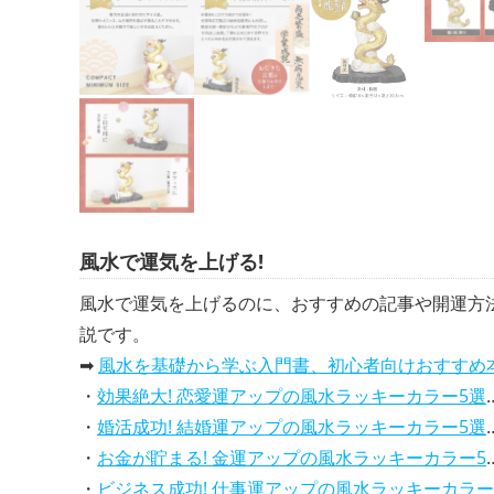
風水で運気を上げる!
風水で運気を上げるのに、おすすめの記事や開運方
説です。
➡
風水を基礎から学ぶ入門書、初心者向けおすすめ
・
効果絶大! 恋愛運アップの風水ラッキーカラー5選、解説付き
・
婚活成功! 結婚運アップの風水ラッキーカラー5選、効果解説
・
お金が貯まる! 金運アップの風水ラッキーカラー5選、効果解説
・
ビジネス成功! 仕事運アップの風水ラッキーカラー5選、効果解説