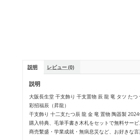
説明
レビュー (0)
説明
大阪長生堂 干支飾り 干支置物 辰 龍 竜 タツ た
彩招福辰（昇龍）
干支飾り 十二支たつ辰 龍 金 竜 置物 陶器製 202
購入特典、毛筆手書き木札をセットで無料サービ
商売繫盛・学業成就・無病息災など、お好きな言