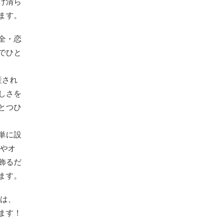
け清ら
ます。
全・恋
でひと
産され
しさを
とつひ
単に設
関やオ
飾るだ
ます。
りは、
ます！