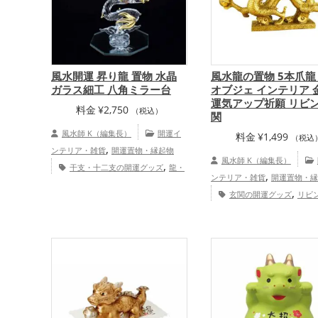
風水開運 昇り龍 置物 水晶
風水龍の置物 5本爪龍
ガラス細工 八角ミラー台
オブジェ インテリア 
運気アップ祈願 リビン
料金
¥
2,750
（税込）
関
風水師 K（編集長）
開運イ
料金
¥
1,499
（税込
,
ンテリア・雑貨
開運置物・縁起物
風水師 K（編集長）
,
干支・十二支の開運グッズ
龍・
,
ンテリア・雑貨
開運置物・縁
,
辰年（たつどし）の開運グッズ
玄関
,
玄関の開運グッズ
リビ
,
,
の開運グッズ
リビングの開運グッズ
,
,
運グッズ
金色の開運グッズ
八卦鏡（八角形の鏡）ミラーの開運グ
,
十二支の開運グッズ
龍・辰年
ッズ
金運アップ
どし）の開運グッズ
金
,
,
仕事運アップ
健康運アップ
,
運・家族運アップ
総合運・全
ップ