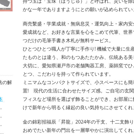
持つ玉は「宝珠（ほうじゅ）」と呼ばれ、災いを除
かな一年でありますようにとの願いが込められてい
商売繫盛・学業成就・無病息災・運気向上・家内安
愛成就など、お好きな言葉を心をこめて代筆、世界
つだけの毛筆手書き木札が無料サービス。
ひとつひとつ職人が丁寧に手作り! 機械で大量に生
たものとは違う、和のもつあたたかみ、伝統ある美
大切に、愛知県瀬戸市の老舗陶器工房、薬師窯でひ
とつ、こだわりを持って作られています。
法の解
ミニマムなコンパクトサイズで、小スペースにも簡
置! 現代の生活に合わせたサイズ感。ご自宅の玄
本
フィスなど場所を選ばず飾ることができ、お部屋に
けで新年から明るく縁起の良い気持ちにさせてくれ
金の錦彩招福辰「昇龍」2024年の干支、十二支飾
おめでたい新年の門出を一層華やかに演出してくれ