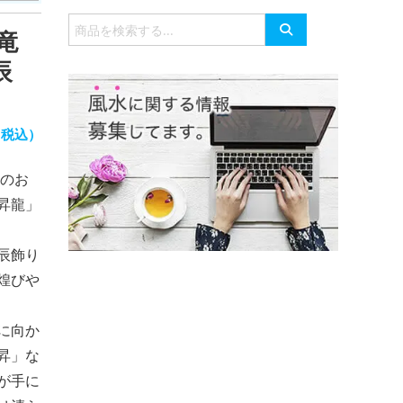
有
検
竜
索
対
辰
象:
（税込）
龍のお
昇龍」
辰飾り
煌びや
に向か
昇」な
が手に