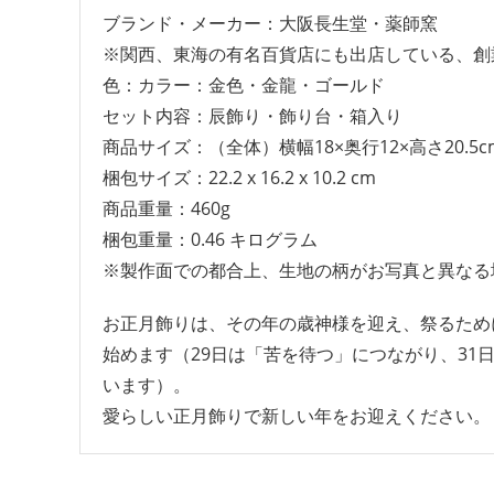
ブランド・メーカー：‎大阪長生堂・薬師窯
※関西、東海の有名百貨店にも出店している、創
色：カラー：‎金色・金龍・ゴールド
セット内容：辰飾り・飾り台・箱入り
商品サイズ：（全体）横幅18×奥行12×高さ20.5c
梱包サイズ：‎22.2 x 16.2 x 10.2 cm
商品重量：460g
梱包重量：‎0.46 キログラム
※製作面での都合上、生地の柄がお写真と異なる
お正月飾りは、その年の歳神様を迎え、祭るため
始めます（29日は「苦を待つ」につながり、3
います）。
愛らしい正月飾りで新しい年をお迎えください。