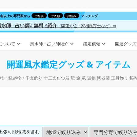
00名以上の専門家から
マッチング
ご相談
ご依頼
お悩み
風水師
占い師
無料
紹介
・
を
で
（開運方位・家相鑑定士など）➡
について
風水師・占い師紹介
鑑定依頼
開運グッズ
開運風水鑑定グッズ & アイテム
物・縁起物
/ 干支飾り 十二支たつ辰 龍 金 竜 置物 陶器製 正月飾り 錦彩招
出張可能地域を含む