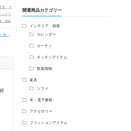
増築して家相の中心軸が変わると、鬼門の
干支・十
方角にあるトイレの位置はずれますか？
開運商品カテゴリー
インテリ
青澄杏樹 （アオスミアンジュ）先生から
物・縁起
のご回答です。
インテリア・雑貨
,
）
置物・
占い師さんは、幽霊を見たことがあります
カレンダー
支
,
龍・
令和6
か？
どし）の
家相風水の診断・鑑定料金や相場について
カーテン
年（令和6
家相・風水の鑑定料金の相場が知りたい。
,
アップ
健
キッチンアイテム
風水の流派について教えてください。
風水で個人の運勢を占う方法はあります
観葉植物
か？
風水師になるには、どんな勉強をすればい
家具
いですか？
ソファ
錦
本・電子書籍
アクセサリー
ファッションアイテム