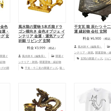
 金色
風水龍の置物 5本爪龍ドラ
干支瓦 龍 辰たつ 十二
金運・
ゴン横向き 金色オブジェ イ
運 縁起物 会社 玄関
グ 玄
ンテリア 金運・運気アップ
料金
¥
6,900
（税込
祈願 リビング 玄関
風水師 K（編集長）
料金
¥
3,999
）
（税込）
,
ンテリア・雑貨
開運置物・
開運イ
風水師 K（編集長）
開運イ
,
玄関の開運グッズ
リビ
,
起物
ンテリア・雑貨
開運置物・縁起物
,
運グッズ
オフィス・事務所
,
ングの開
干支・十二支の開運グッズ
龍・
,
ッズ
旧2024年（令和6年）
,
干支・
辰年（たつどし）の開運グッズ
玄関
,
ッズ
干支・十二支の開運グ
,
,
（たつ
の開運グッズ
リビングの開運グッズ
龍・辰年（たつどし）の開運
,
,
運アップ
金色の開運グッズ
金運アップ
,
金運アップ
仕事運アッ
,
,
家庭
仕事運アップ
健康運アップ
家庭
,
運アップ
家庭運・家族運ア
,
体運ア
運・家族運アップ
総合運・全体運ア
合運・全体運アップ
ップ