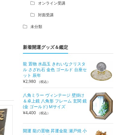
オンライン受講
対面受講
未分類
新着開運グッズ＆鑑定
龍 置物 水晶玉 きれいなクリスタ
ル さざれ石 金色 ゴールド 台座セ
ット 辰年
¥
2,980
（税込）
八角ミラー ヴィンテージ 壁掛け
＆卓上鏡 八角形 フレーム 玄関 鏡
(金 ゴールド) Mサイズ
¥
4,400
（税込）
開運 龍の置物 昇運金龍 瀬戸焼 小