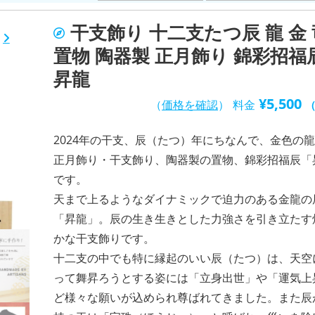
干支飾り 十二支たつ辰 龍 金 
置物 陶器製 正月飾り 錦彩招福
昇龍
¥
5,500
（
価格を確認
）
料金
2024年の干支、辰（たつ）年にちなんで、金色の
正月飾り・干支飾り、陶器製の置物、錦彩招福辰「
です。
天まで上るようなダイナミックで迫力のある金龍の
「昇龍」。辰の生き生きとした力強さを引き立たす
かな干支飾りです。
十二支の中でも特に縁起のいい辰（たつ）は、天空
って舞昇ろうとする姿には「立身出世」や「運気上
ど様々な願いが込められ尊ばれてきました。また辰