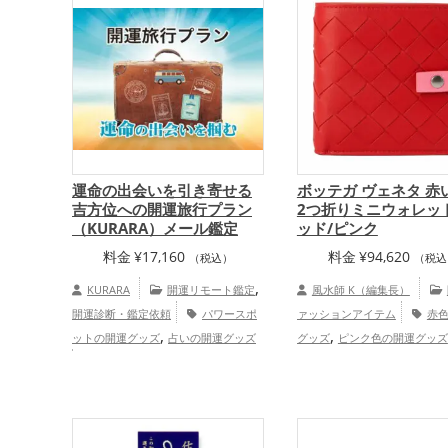
運命の出会いを引き寄せる
ボッテガ ヴェネタ 赤
吉方位への開運旅行プラン
2つ折りミニウォレット
（KURARA）メール鑑定
ッド/ピンク
料金
¥
17,160
料金
¥
94,620
（税込）
（税込
,
KURARA
開運リモート鑑定
風水師 K（編集長）
開運診断・鑑定依頼
パワースポ
ァッションアイテム
赤
,
,
ットの開運グッズ
占いの開運グッズ
グッズ
ピンク色の開運グッズ
,
,
,
,
結婚運アップ
仕事運アップ
総
恋愛運アップ
結婚運アップ
,
合運・全体運アップ
慶愛占舎
アップ
家庭運・家族運アップ
KURARAの個人向け鑑定