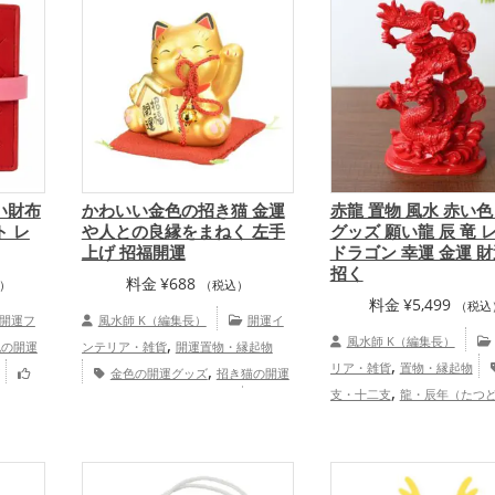
い財布
かわいい金色の招き猫 金運
赤龍 置物 風水 赤い色
 レ
や人との良縁をまねく 左手
グッズ 願い龍 辰 竜 
上げ 招福開運
ドラゴン 幸運 金運 
招く
料金
¥
688
）
（税込）
料金
¥
5,499
（税込
開運フ
風水師 K（編集長）
開運イ
,
風水師 K（編集長）
色の開運
ンテリア・雑貨
開運置物・縁起物
,
,
リア・雑貨
置物・縁起物
金色の開運グッズ
招き猫の開運
,
,
支・十二支
龍・辰年（たつ
仕事運
グッズ
飲食店の開運グッズ
恋
,
,
,
オフィス・事務所
旧2024年
愛運アップ
結婚運アップ
金運アッ
,
,
,
,
年）
赤色
恋愛運アッ
プ
仕事運アップ
健康運アップ
家庭
,
,
,
ップ
仕事運アップ
健康運ア
運・家族運アップ
総合運・全体運ア