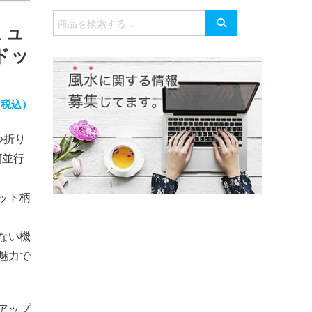
有
検
ミュ
索
対
ドッ
象:
（税込）
つ折り
ス[並行
ット柄
ない機
魅力で
アップ