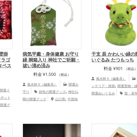
庭運・家族運アップ
ップ
 壁掛
病気平癒・身体健康 お守り
干支 辰 かわいい緑の
ドラゴ
緑 桐箱入り 神社でご祈願・
いぐるみ たつもっち
タペス
祓い清め済み
料金
¥
901
（税込
料金
¥
1,500
（税込）
風水師 K（編集長）
）
風水師 K（編集長）
開運お
,
ンテリア・雑貨
開運置物・
開運イ
,
守り
緑色の開運グッズ
神社仏
開運ぬいぐるみ
龍・辰
スポット
,
閣の開運グッズ
山口県
中国地
,
どし）の開運グッズ
旧202
開運グ
,
方
健康運アップ
家庭運・家族
,
6年）の開運グッズ
緑色の開
開運グ
運アップ
,
ズ
干支・十二支の開運グッ
ングの
,
,
恋愛運アップ
金運アップ
仕
の開運
,
,
ップ
健康運アップ
家庭運・
2024年
,