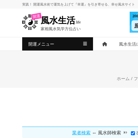
コ
実践！
開運風水術
で
運気を上げて
『幸運』を引き寄せる、
幸せ風水サイト
ン
2
開運
風水生活
テ
.life
ン
家相風水気学方位占い
ツ
へ
開運メニュー
風水生活
ス
キ
ッ
プ
ホーム
/
フ
⇔
業者検索
風水師検索