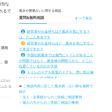
特別な
れるで
風水や開運占いに関する相談
質問&無料相談
すべて表示
経営者やお金持ちほど風水を気にする？
は、たぶん本当です
経営者やお金持ちほど、風水を気にするっ
は適格
て本当ですか？
中国伝統風水では鬼門にトイレがあること
が問題ではなく、家全体の間取りから、どこに
は、販
位置しているのかが大切
トイレのドアも前室のドアも、悪い気が漏
れないように必ず閉める
イテム×
路沖殺対策としては、お庭に道路との垣根
,
➡
ご相談内容に応じた風水師・占い師を無料で
アップ
仕
を造られるとよい
紹介
庭を広げると路沖殺（ろちゅうさつ）は防
・
法人・企業様からのご依頼ご相談事例
げますか？
・
個人の方からのご依頼ご相談の事例
トイレ前室のドアの開け閉めについて