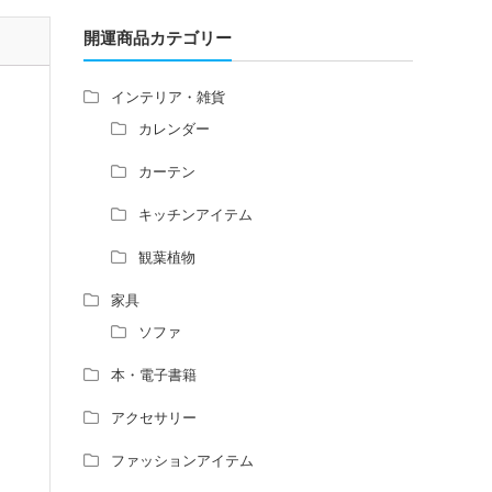
増築して家相の中心軸が変わると、鬼門の
方角にあるトイレの位置はずれますか？
開運商品カテゴリー
青澄杏樹 （アオスミアンジュ）先生から
のご回答です。
インテリア・雑貨
占い師さんは、幽霊を見たことがあります
カレンダー
か？
家相風水の診断・鑑定料金や相場について
カーテン
家相・風水の鑑定料金の相場が知りたい。
キッチンアイテム
風水の流派について教えてください。
風水で個人の運勢を占う方法はあります
観葉植物
か？
風水師になるには、どんな勉強をすればい
家具
いですか？
ソファ
本・電子書籍
アクセサリー
ファッションアイテム