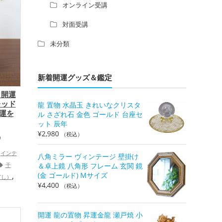
オンライン受講
対面受講
未分類
新着開運グッズ＆鑑定
 開運
レッド
龍 置物 水晶玉 きれいなクリスタ
財運を
ル さざれ石 金色 ゴールド 台座セ
ット 辰年
¥
2,980
（税込）
）
インテ
八角ミラー ヴィンテージ 壁掛け
干
＆卓上鏡 八角形 フレーム 玄関 鏡
,
(金 ゴールド) Mサイズ
どし）
¥
4,400
（税込）
（令和6
,
プ
金運ア
,
ップ
家
開運 龍の置物 昇運金龍 瀬戸焼 小