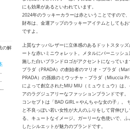
にも効果があるといわれています。
2024年のラッキーカラーは赤ということですので
財布は、金運アップのラッキーアイテムとしてもお
ですよ。
上質なナッパレザーに立体感のあるドットスタッズ
法の解
ートな赤いミニウォレット。メタルにバーニッシュ
施した白いブランドロゴがアクセントになっていま
本
プラダ（PRADA）の創始者のマリオ・プラダ（Mari
PRADA）の孫娘のミウッチャ・プラダ（Miuccia Pr
によって創立されたMIU MIU（ミュウミュウ）は
アのラグジュアリーなファッションブランドです。
コンセプトは「BAD GIRL＝やんちゃな女の子」。 
と不良っぽい若い女性が大人のふりをして背伸びし
る、キュートなイメージ。ガーリーな色使いで、ふ
したシルエットが魅力のブランドです。