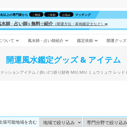
00名以上の専門家から
マッチング
ご相談
ご依頼
お悩み
風水師
占い師
無料
紹介
・
を
で
（開運方位・家相鑑定士など）➡
について
風水師・占い師紹介
鑑定依頼
開運グッズ
開運風水鑑定グッズ & アイテム
ァッションアイテム
/ 赤い2つ折り財布 MIU MIU ミュウミュウ レッド 白い水玉
出張可能地域を含む