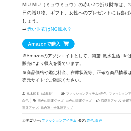
MIU MIU（ミュウミュウ）の赤い2つ折り財布は、
日の贈り物、ギフト、女性へのプレゼントにも喜ば
しょう。
➡
赤い財布はNG風水？
Amazonで購入
※Amazonのアソシエイトとして、開運! 風水生活.life
販売により収入を得ています。
※商品価格や
鑑定料金
、在庫状況等、正確な商品情報
売元サイトでご確認ください。
,
風水師 K（編集長）
ファッションアイテム×赤色
ファッションア
,
,
白色
赤色の開運グッズ
白色の開運グッズ
恋愛運アップ
金運
,
事運アップ
総合運・全体運アップ
カテゴリー:
ファッションアイテム
タグ:
赤色
,
白色