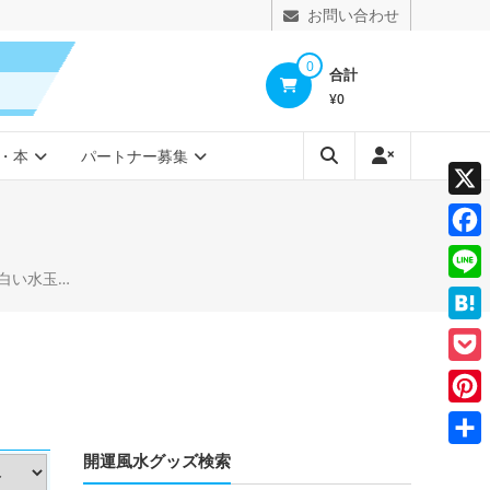
お問い合わせ
0
合計
¥0
・本
パートナー募集
X
Face
模様ドット柄
Line
Hate
Pocke
Pinte
開運風水グッズ検索
共