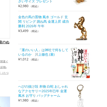
さいサイズ プレゼント
¥
2,980
（税込）
金色の馬の置物 風水 ゴールド 玄
関 リビング 跳ね馬 金運上昇 成功
勝利 2026年 午年
¥
3,499
（税込）
龍のぬ
「運のいい人」は神社で何をして
）
いるのか 川上徹也 (著)
¥
1,012
（税込）
開運イ
,
縁起物
年（たつ
4年（令和
運グッ
へびの抜け殻 本物 白蛇 おしゃれ
ズ
なアクセサリー2025年巳年 金運
風水 お守り バッグチャーム
事運ア
¥
1,980
（税込）
家族運