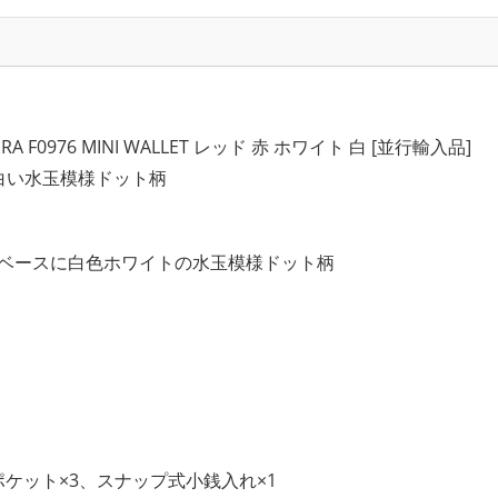
RA F0976 MINI WALLET レッド 赤 ホワイト 白 [並行輸入品]
ド 白い水玉模様ドット柄
色レッドベースに白色ホワイトの水玉模様ドット柄
ケット×3、スナップ式小銭入れ×1