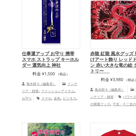
仕事運アップ お守り 携帯
赤龍 紅龍 風水グッズ
スマホ ストラップ キーホル
けアート飾り レッド
ダー 運気向上 神社
ン 赤い大きな竜の絵 
トリー
料金
¥
1,500
（税込）
料金
¥
3,980
（税込
風水師 K（編集長）
インテ
,
,
風水師 K（編集長）
リア・雑貨
ファッションアイテム
,
,
,
ンテリア・雑貨
パワー
お守り
スマホ
金色
ビジネス
,
,
の開運グッズ
干支・十二支の
神社仏閣
山口県
中国地方
,
,
ッズ
龍・辰年（たつどし）の
金運アップ
仕事運アップ
,
,
ッズ
玄関の開運グッズ
リビ
,
開運グッズ
オフィス・事務所
,
,
グッズ
店舗の開運グッズ
旧