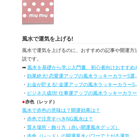
風水で運気を上げる!
風水で運気を上げるのに、おすすめの記事や開運方
説です。
➡
風水を基礎から学ぶ入門書、初心者向けおすすめ
・
効果絶大! 恋愛運アップの風水ラッキーカラー5選、解説付き
・
お金が貯まる! 金運アップの風水ラッキーカラー5選、効果解説
・
ビジネス成功! 仕事運アップの風水ラッキーカラー5選、効果解説
●
赤色（レッド）
風水で赤色の意味は？開運効果は？
・
赤色で注意すべきNG風水は？
・
置き場所・飾り方（赤い開運風水グッズ）
・
赤色（レッド）の開運風水パワーで上がる運気