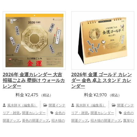
の開運グッズ
馬・午年（うまどし）の開
,
,
金運アップ
仕事運アップ
健康運アッ
,
,
運グッズ
玄関の開運グッズ
リビングの
,
,
プ
家庭運・家族運アップ
総合運・全体
,
開運グッズ
書斎・勉強部屋の開運グッ
運アップ
,
ズ
2026年（令和8年）の開運グッズ
,
金運アップ
仕事運アップ
2026年 金運カレンダー 大吉
2026年 金運 ゴールド カレン
招福ごよみ 壁掛け ウォールカ
ダー 金色 卓上 スタンド カレ
レンダー
ンダー
料金
¥
2,475
料金
¥
2,970
（税込）
（税込）
風水師 K（編集長）
開運インテ
風水師 K（編集長）
開運インテ
,
,
リア・雑貨
開運カレンダー
金色の
リア・雑貨
開運カレンダー
金色の
,
,
,
,
開運グッズ
黄色の開運グッズ
招き猫の
開運グッズ
招き猫の開運グッズ
瓢箪(ひ
,
,
開運グッズ
瓢箪(ひょうたん)の開運グッ
ょうたん)の開運グッズ
2026年（令和8
,
,
,
,
ズ
2026年（令和8年）の開運グッズ
七
年）の開運グッズ
七福神の開運グッズ