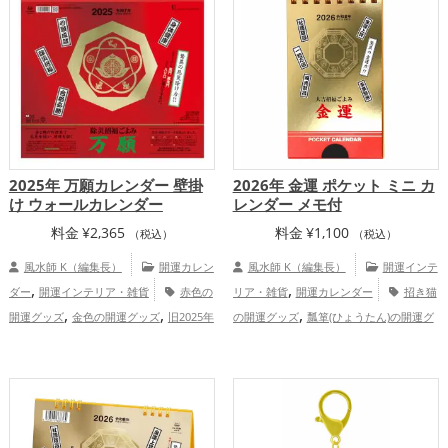
,
開運グッズ
山口県
中国地方
,
,
金運アップ
仕事運アップ
総合運・全体
運アップ
2025年 万願カレンダー 壁掛
2026年 金運 ポケット ミニ カ
け ウォールカレンダー
レンダー メモ付
料金
¥
2,365
料金
¥
1,100
（税込）
（税込）
風水師 K（編集長）
開運カレン
風水師 K（編集長）
開運インテ
,
,
ダー
開運インテリア・雑貨
赤色の
リア・雑貨
開運カレンダー
招き猫
,
,
,
開運グッズ
金色の開運グッズ
旧2025年
の開運グッズ
瓢箪(ひょうたん)の開運グ
,
,
,
（令和7年）の開運グッズ
神社仏閣の開
ッズ
2026年（令和8年）の開運グッズ
,
,
運グッズ
七福神の開運グッズ
結婚
七福神の開運グッズ
八卦鏡（八角形の
,
,
,
,
運アップ
金運アップ
仕事運アップ
健
鏡）ミラーの開運グッズ
金色の開運グッ
,
,
,
,
康運アップ
家庭運・家族運アップ
総合
ズ
黄色の開運グッズ
金運アップ
,
運・全体運アップ
仕事運アップ
総合運・全体運アップ