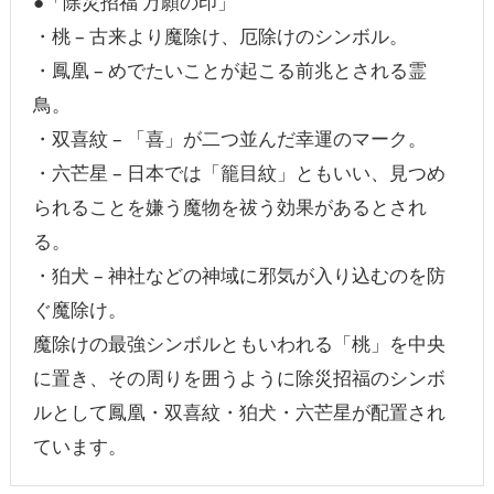
●「除災招福 万願の印」
・桃 – 古来より魔除け、厄除けのシンボル。
・鳳凰 – めでたいことが起こる前兆とされる霊
鳥。
・双喜紋 – 「喜」が二つ並んだ幸運のマーク。
・六芒星 – 日本では「籠目紋」ともいい、見つめ
られることを嫌う魔物を祓う効果があるとされ
る。
・狛犬 – 神社などの神域に邪気が入り込むのを防
ぐ魔除け。
魔除けの最強シンボルともいわれる「桃」を中央
に置き、その周りを囲うように除災招福のシンボ
ルとして鳳凰・双喜紋・狛犬・六芒星が配置され
ています。