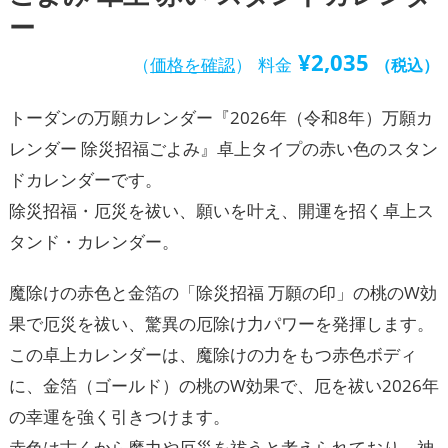
ー
¥
2,035
（
価格を確認
）
料金
（税込）
トーダンの万願カレンダー『2026年（令和8年）万願カ
レンダー 除災招福ごよみ』卓上タイプの赤い色のスタン
ドカレンダーです。
除災招福・厄災を祓い、願いを叶え、開運を招く卓上ス
タンド・カレンダー。
魔除けの赤色と金箔の「除災招福 万願の印」の桃のW効
果で厄災を祓い、驚異の厄除け力パワーを発揮します。
この卓上カレンダーは、魔除けの力をもつ赤色ボディ
に、金箔（ゴールド）の桃のW効果で、厄を祓い2026年
の幸運を強く引きつけます。
赤色は古くから魔力や厄災を祓うと考えられており、神