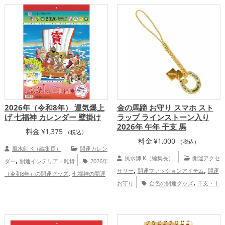
,
福神の開運グッズ
八卦鏡（八角形の鏡）
八卦鏡（八角形の鏡）ミラーの開運グッ
,
,
,
ミラーの開運グッズ
金運アップ
総
ズ
金運アップ
仕事運アップ
総合
合運・全体運アップ
運・全体運アップ
2026年（令和8年） 運気爆上
金の馬蹄 お守り スマホ スト
げ 七福神 カレンダー 壁掛け
ラップ ラインストーン入り
2026年 午年 干支 馬
料金
¥
1,375
（税込）
料金
¥
1,000
（税込）
風水師 K（編集長）
開運カレン
,
風水師 K（編集長）
開運アクセ
ダー
開運インテリア・雑貨
2026年
,
,
,
サリー
開運ファッションアイテム
開運
（令和8年）の開運グッズ
七福神の開運
,
,
お守り
金色の開運グッズ
干支・十
グッズ
恋愛運アップ
結婚運アッ
,
,
,
,
二支の開運グッズ
馬・午年（うまどし）
プ
金運アップ
仕事運アップ
健康運ア
,
,
,
の開運グッズ
2026年（令和8年）の開運
ップ
家庭運・家族運アップ
総合運・全
,
,
グッズ
神社仏閣の開運グッズ
スマホの
体運アップ