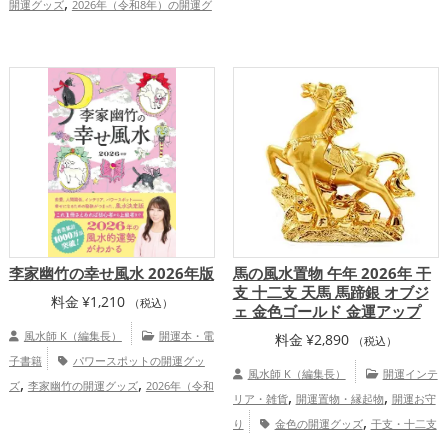
,
開運グッズ
2026年（令和8年）の開運グ
,
ッズ
七福神の開運グッズ
金運アッ
,
,
ッズ
神社仏閣の開運グッズ
七福神の開
,
プ
総合運・全体運アップ
,
運グッズ
赤色の開運グッズ
結婚運
,
,
,
アップ
金運アップ
仕事運アップ
健康
,
,
運アップ
家庭運・家族運アップ
総合
運・全体運アップ
李家幽竹の幸せ風水 2026年版
馬の風水置物 午年 2026年 干
支 十二支 天馬 馬蹄銀 オブジ
料金
¥
1,210
（税込）
ェ 金色ゴールド 金運アップ
風水師 K（編集長）
開運本・電
料金
¥
2,890
（税込）
子書籍
パワースポットの開運グッ
風水師 K（編集長）
開運インテ
,
,
ズ
李家幽竹の開運グッズ
2026年（令和
,
,
リア・雑貨
開運置物・縁起物
開運お守
,
8年）の開運グッズ
風水・家相の開運グ
,
り
金色の開運グッズ
干支・十二支
,
,
ッズ
恋愛運アップ
結婚運アップ
,