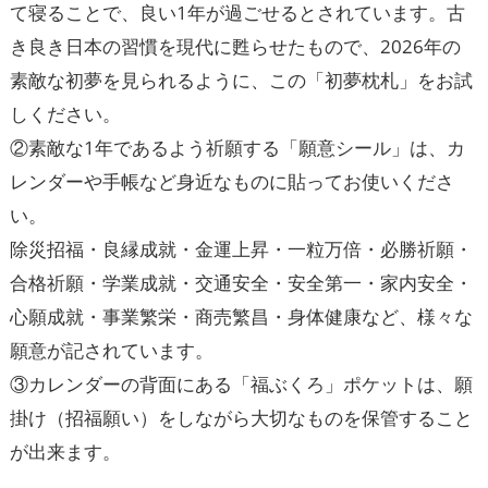
て寝ることで、良い1年が過ごせるとされています。古
き良き日本の習慣を現代に甦らせたもので、2026年の
素敵な初夢を見られるように、この「初夢枕札」をお試
しください。
②素敵な1年であるよう祈願する「願意シール」は、カ
レンダーや手帳など身近なものに貼ってお使いくださ
い。
除災招福・良縁成就・金運上昇・一粒万倍・必勝祈願・
合格祈願・学業成就・交通安全・安全第一・家内安全・
心願成就・事業繁栄・商売繁昌・身体健康など、様々な
願意が記されています。
③カレンダーの背面にある「福ぶくろ」ポケットは、願
掛け（招福願い）をしながら大切なものを保管すること
が出来ます。