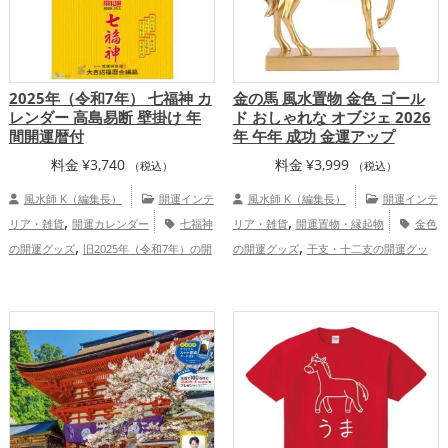
2025年（令和7年） 七福神 カ
金の馬 風水置物 金色 ゴール
レンダー 高島易断 壁掛け 年
ド おしゃれな オブジェ 2026
間開運暦付
年 午年 成功 金運アップ
料金
¥
3,740
料金
¥
3,999
（税込）
（税込）
風水師 K（編集長）
開運インテ
風水師 K（編集長）
開運インテ
,
,
リア・雑貨
開運カレンダー
七福神
リア・雑貨
開運置物・縁起物
金色
,
,
の開運グッズ
旧2025年（令和7年）の開
の開運グッズ
干支・十二支の開運グッ
,
,
,
,
運グッズ
占いの開運グッズ
神社仏閣の
ズ
馬・午年（うまどし）の開運グッズ
,
,
,
,
開運グッズ
北海道
福井県
広島県
玄関の開運グッズ
2026年（令和8年）の
,
,
,
茨城県
北陸地方
中国地方
恋愛運
開運グッズ
金運アップ
仕事運アッ
,
,
,
,
,
アップ
結婚運アップ
金運アップ
仕事
プ
家庭運・家族運アップ
総合運・全体
,
,
運アップ
健康運アップ
家庭運・家族運
運アップ
,
アップ
総合運・全体運アップ