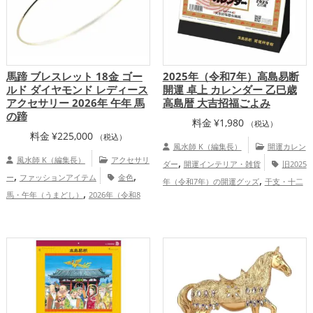
馬蹄 ブレスレット 18金 ゴー
2025年（令和7年）高島易断
ルド ダイヤモンド レディース
開運 卓上 カレンダー 乙巳歳
アクセサリー 2026年 午年 馬
高島暦 大吉招福ごよみ
の蹄
料金
¥
1,980
（税込）
料金
¥
225,000
（税込）
風水師 K（編集長）
開運カレン
風水師 K（編集長）
アクセサリ
,
ダー
開運インテリア・雑貨
旧2025
,
,
ー
ファッションアイテム
金色
,
年（令和7年）の開運グッズ
干支・十二
,
馬・午年（うまどし）
2026年（令和8
,
支の開運グッズ
蛇・巳年（みどし）の開
,
年）
仕事運アップ
総合運・全体運
,
運グッズ
七福神の開運グッズ
恋愛
アップ
,
,
,
運アップ
結婚運アップ
金運アップ
仕
,
,
事運アップ
健康運アップ
家庭運・家族
,
運アップ
総合運・全体運アップ