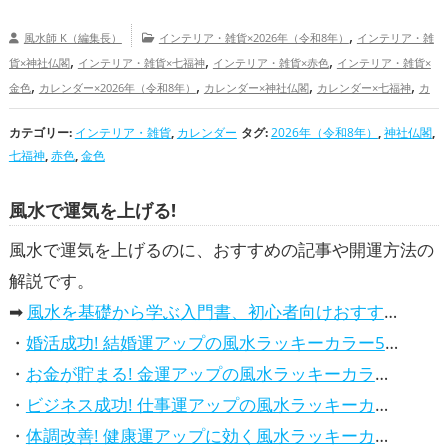
,
風水師 K（編集長）
インテリア・雑貨×2026年（令和8年）
インテリア・雑
,
,
,
貨×神社仏閣
インテリア・雑貨×七福神
インテリア・雑貨×赤色
インテリア・雑貨×
,
,
,
,
金色
カレンダー×2026年（令和8年）
カレンダー×神社仏閣
カレンダー×七福神
カ
,
,
レンダー×赤色
カレンダー×金色
2026年（令和8年）の開運グッズ
神社仏閣の開
カテゴリー:
,
インテリア・雑貨
,
,
カレンダー
タグ:
,
2026年（令和8年）
,
神社仏閣
,
運グッズ
七福神の開運グッズ
赤色の開運グッズ
金色の開運グッズ
結婚運アッ
七福神
,
赤色
,
金色
,
,
,
,
,
プ
金運アップ
仕事運アップ
健康運アップ
家庭運・家族運アップ
総合運・全体運
アップ
風水で運気を上げる!
風水で運気を上げるのに、おすすめの記事や開運方法の
解説です。
➡
風水を基礎から学ぶ入門書、初心者向けおすすめ本
・
婚活成功! 結婚運アップの風水ラッキーカラー5選、効果解説
・
お金が貯まる! 金運アップの風水ラッキーカラー5選、効果解説
・
ビジネス成功! 仕事運アップの風水ラッキーカラー5選、効果解説
・
体調改善! 健康運アップに効く風水ラッキーカラー5選、効果と活用法を解説