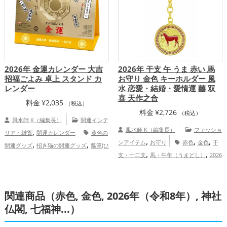
2026年 金運カレンダー 大吉
2026年 干支 午 うま 赤い 馬
招福ごよみ 卓上 スタンド カ
お守り 金色 キーホルダー 風
レンダー
水 恋愛・結婚・愛情運 囍 双
喜 天作之合
料金
¥
2,035
（税込）
料金
¥
2,726
（税込）
風水師 K（編集長）
開運インテ
,
風水師 K（編集長）
ファッショ
リア・雑貨
開運カレンダー
黄色の
,
,
,
,
,
ンアイテム
お守り
赤色
金色
干
開運グッズ
招き猫の開運グッズ
瓢箪(ひ
,
,
,
支・十二支
馬・午年（うまどし）
2026
ょうたん)の開運グッズ
2026年（令和8
,
,
,
年（令和8年）
恋愛運アップ
結婚
年）の開運グッズ
七福神の開運グッズ
運アップ
八卦鏡（八角形の鏡）ミラーの開運グッ
関連商品（赤色, 金色, 2026年（令和8年）, 神社
,
ズ
金色の開運グッズ
恋愛運アッ
,
,
,
仏閣, 七福神...）
プ
結婚運アップ
金運アップ
仕事運ア
,
,
ップ
健康運アップ
家庭運・家族運アッ