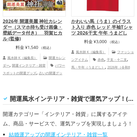
2026年 開運美麗 神社カレン
かわいい馬（うま）のイラス
ダー（スマホ待ち受け画像・
ト入り 赤色 レッド 半袖Tシャ
壁紙データ付き） 羽賀ヒカ
ツ 2026干支 午年 うまどし
ル (監修)
料金
¥
3,000
（税込）
料金
¥
1,540
（税込）
風水師 K（編集長）
ファッショ
風水師 K（編集長）
開運カレン
,
,
ンアイテム
赤色
干支・十二支
,
ダー
開運インテリア・雑貨
パワー
,
馬・午年（うまどし）
2026年（令和8
,
スポットの開運グッズ
占いの開運グッ
,
,
年）
恋愛運アップ
仕事運アップ
,
,
ズ
2026年（令和8年）の開運グッズ
神
,
,
健康運アップ
家庭運・家族運アップ
総
,
社仏閣の開運グッズ
スマホの開運グッ
合運・全体運アップ
,
,
,
ズ
青森県
島根県
東北地方
神奈
開運風水インテリア・雑貨で運気アップ！(結婚運, 金運, 仕事運, 健康運, 家庭運・家族運, 総合運・全体運)
,
,
,
,
,
川県
佐賀県
京都府
関東地方
三重県
,
,
,
,
福井県
高知県
静岡県
東海地方
和歌
開運カテゴリー「インテリア・雑貨」に属するアイテ
,
,
,
,
山県
北陸地方
関西地方
群馬県
中国
ム、商品・サービスで、運気アップを実現しましょう！
,
,
地方
四国地方
九州地方
恋愛運ア
,
,
,
結婚運アップの開運インテリア・雑貨一覧
ップ
結婚運アップ
金運アップ
仕事運