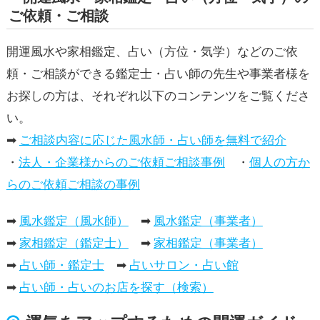
ご依頼・ご相談
開運風水や家相鑑定、占い（方位・気学）などのご依
頼・ご相談ができる鑑定士・占い師の先生や事業者様を
お探しの方は、それぞれ以下のコンテンツをご覧くださ
い。
➡
ご相談内容に応じた風水師・占い師を無料で紹介
・
法人・企業様からのご依頼ご相談事例
・
個人の方か
らのご依頼ご相談の事例
➡
風水鑑定（風水師）
➡
風水鑑定（事業者）
➡
家相鑑定（鑑定士）
➡
家相鑑定（事業者）
➡
占い師・鑑定士
➡
占いサロン・占い館
➡
占い師・占いのお店を探す（検索）