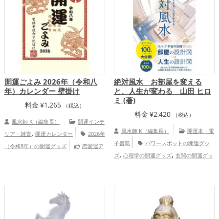
開運ごよみ 2026年（令和八
絶対風水 お部屋を変える
年）カレンダー 壁掛け
と、人生が変わる 山田 ヒロ
ミ (著)
料金
¥
1,265
（税込）
料金
¥
2,420
（税込）
風水師 K（編集長）
開運インテ
,
風水師 K（編集長）
開運本・電
リア・雑貨
開運カレンダー
2026年
子書籍
パワースポットの開運グッ
（令和8年）の開運グッズ
恋愛運ア
,
,
,
,
,
ズ
心理学の開運グッズ
玄関の開運グッ
ップ
結婚運アップ
金運アップ
仕事運
,
,
,
,
ズ
店舗の開運グッズ
神社仏閣の開運グ
アップ
健康運アップ
家庭運・家族運ア
,
,
,
ッズ
風水・家相の開運グッズ
掃除・片
ップ
総合運・全体運アップ
付け・整理整頓の開運グッズ
恋愛
,
,
,
運アップ
金運アップ
仕事運アップ
健
,
,
康運アップ
家庭運・家族運アップ
総合