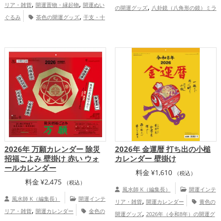
,
,
リア・雑貨
開運置物・縁起物
開運ぬい
,
の開運グッズ
八卦鏡（八角形の鏡）ミラ
,
ぐるみ
茶色の開運グッズ
干支・十
,
,
ーの開運グッズ
金色の開運グッズ
黄色
,
二支の開運グッズ
馬・午年（うまどし）
,
,
の開運グッズ
招き猫の開運グッズ
瓢箪
,
,
の開運グッズ
ベージュの開運グッズ
,
(ひょうたん)の開運グッズ
2026年（令和
2026年（令和8年）の開運グッズ
仕
,
8年）の開運グッズ
金運アップ
総
,
,
事運アップ
健康運アップ
家庭運・家族
合運・全体運アップ
,
運アップ
総合運・全体運アップ
2026年 万願カレンダー 除災
2026年 金運暦 打ち出の小槌
招福ごよみ 壁掛け 赤い ウォ
カレンダー 壁掛け
ールカレンダー
料金
¥
1,610
（税込）
料金
¥
2,475
（税込）
風水師 K（編集長）
開運インテ
風水師 K（編集長）
開運インテ
,
リア・雑貨
開運カレンダー
黄色の
,
リア・雑貨
開運カレンダー
金色の
,
開運グッズ
2026年（令和8年）の開運グ