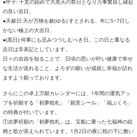
●甲子: 干支の始めで大黒天の祭日となり万事繁昌し縁起
の良い吉日。
●天赦日:天が万物を赦(ゆる) すとされる、年に5~7日し
かない極上の大吉日。
●(黒日):何事にも忌みつつしむべき日。この日と重なる
吉日は非表記としています。
日々の吉凶を知ることで、日頃の思いが叶い健康で幸せ
な生活が送れること、よろずの願いが成就し幸福が訪れ
ますよう願っております。
さらにこの卓上万願カレンダーには、1年間の運気アッ
プを祈願する「初夢枕札」「願意シール」「福ぶくろ」
の特典が付いています。
①吉夢祈願の「初夢枕札」は、宝船に乗った七福神の絵
柄と歌が添えられています。1月2日の夜に枕の下に敷い