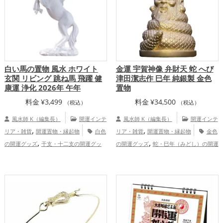
運・全体運アップ
白い馬の置物 風水 ホワイト
金運 宇賀神像 弁財天 蛇 へび
玄関 リビング 跳ね馬 飛躍 健
津田潔志作 巳年 純銀製 金色
康運 浄化 2026年 午年
置物
料金
¥
3,499
料金
¥
34,500
（税込）
（税込）
風水師 K（編集長）
開運インテ
風水師 K（編集長）
開運インテ
,
,
リア・雑貨
開運置物・縁起物
白色
リア・雑貨
開運置物・縁起物
金色
,
,
の開運グッズ
干支・十二支の開運グッ
の開運グッズ
蛇・巳年（みどし）の開運
,
,
,
ズ
馬・午年（うまどし）の開運グッズ
グッズ
七福神の開運グッズ
金運ア
,
玄関の開運グッズ
リビングの開運グッ
ップ
,
,
ズ
オフィス・事務所の開運グッズ
2026
年（令和8年）の開運グッズ
仕事運
,
,
アップ
健康運アップ
総合運・全体運ア
ップ