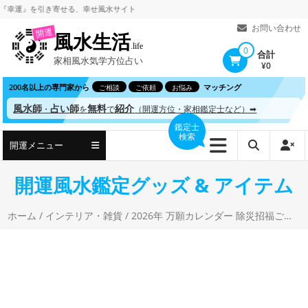
コ
』を引き寄せる、
幸せ風水サイト
ン
お問い合わせ
開運
風水生活
テ
.life
0
合計
家相風水気学方位占い
ン
¥0
ツ
200名以上の専門家から
マッチング
ご相談
ご依頼
お悩み
へ
風水師
占い師
無料
紹介
・
を
で
（開運方位・家相鑑定士など）➡
ス
鑑定士
検索
キ
開運メニュー
ッ
プ
開運風水鑑定グッズ & アイテム
ホーム
/
インテリア・雑貨
/ 2026年 万願カレンダー 除災招福ごよみ 卓上 赤い スタンドカレンダー