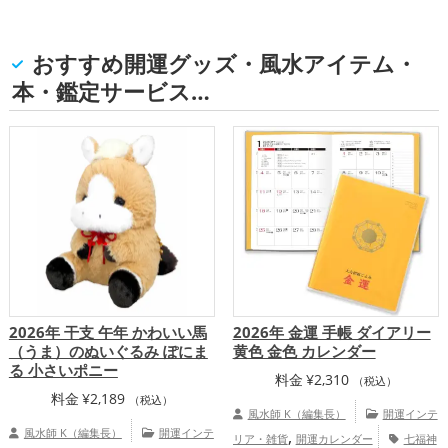
おすすめ開運グッズ・風水アイテム・
本・鑑定サービス…
2026年 干支 午年 かわいい馬
2026年 金運 手帳 ダイアリー
（うま）のぬいぐるみ ぽにま
黄色 金色 カレンダー
る 小さいポニー
料金
¥
2,310
（税込）
料金
¥
2,189
（税込）
風水師 K（編集長）
開運インテ
風水師 K（編集長）
開運インテ
,
リア・雑貨
開運カレンダー
七福神