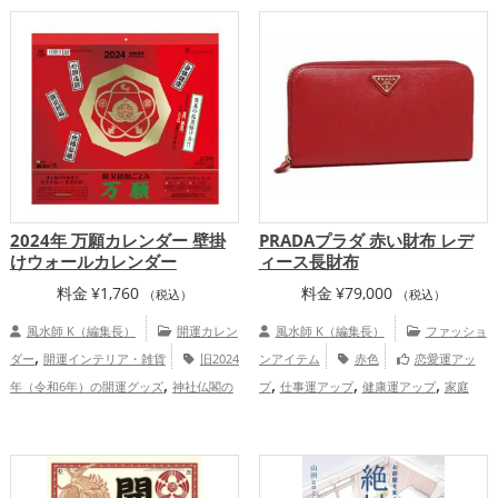
,
プ
総合運・全体運アップ
2024年 万願カレンダー 壁掛
PRADAプラダ 赤い財布 レデ
けウォールカレンダー
ィース長財布
料金
¥
1,760
料金
¥
79,000
（税込）
（税込）
風水師 K（編集長）
開運カレン
風水師 K（編集長）
ファッショ
,
ダー
開運インテリア・雑貨
旧2024
ンアイテム
赤色
恋愛運アッ
,
,
,
,
年（令和6年）の開運グッズ
神社仏閣の
プ
仕事運アップ
健康運アップ
家庭
,
,
開運グッズ
七福神の開運グッズ
仕
運・家族運アップ
総合運・全体運アッ
,
,
事運アップ
健康運アップ
家庭運・家族
プ
,
運アップ
総合運・全体運アップ